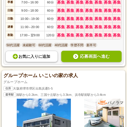
募集
募集
募集
募集
募集
募集
募集
早番
7:00
16:00
60分
～
募集
募集
募集
募集
募集
募集
募集
日勤
9:00
18:00
60分
～
募集
募集
募集
募集
募集
募集
募集
日勤
10:00
19:00
60分
～
募集
募集
募集
募集
募集
募集
募集
遅番
11:00
20:00
60分
～
募集
募集
募集
募集
募集
募集
募集
夜勤
17:00
翌9:00
120分
～
50代活躍
未経験可
60代活躍
40代活躍
学歴不問
新卒可
応募画面へ進む
お気に入り
に
追加
グループホーム いこいの家の求人
グループホーム
住所
大阪府堺市堺区出島浜通5-5
最寄駅
湊駅から0.2km、三国ケ丘駅から3.3km、浜寺駅前駅から3.4km
パノラマ