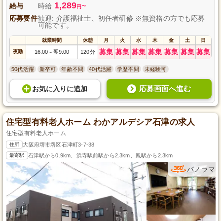
1,289
給与
時給
~
円
応募要件
歓迎: 介護福祉士、初任者研修 ※無資格の方でも応募
可能です。
就業時間
休憩
月
火
水
木
金
土
日
募集
募集
募集
募集
募集
募集
募集
夜勤
16:00
翌9:00
120分
～
50代活躍
新卒可
年齢不問
40代活躍
学歴不問
未経験可
応募画面へ進む
お気に入り
に
追加
住宅型有料老人ホーム わかアルデシア石津の求人
住宅型有料老人ホーム
住所
大阪府堺市堺区石津町3-7-38
最寄駅
石津駅から0.9km、浜寺駅前駅から2.3km、鳳駅から2.3km
パノラマ