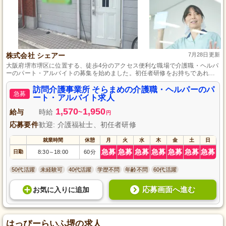
株式会社 シェアー
7月28日更新
大阪府堺市堺区に位置する、徒歩4分のアクセス便利な職場で介護職・ヘルパ
ーのパート・アルバイトの募集を始めました。初任者研修をお持ちであれ
ば、未経験者でも応募可能です。訪問介護業務を通じて、地域の皆さまのサ
ポートができ、扶養内での勤務も可能なので、ライフスタイルに合わせた働
訪問介護事業所 そらまめの介護職・ヘルパーのパ
急募
き方が実現できます。
ート・アルバイト求人
1,570
1,950
給与
時給
~
円
応募要件
歓迎: 介護福祉士、初任者研修
就業時間
休憩
月
火
水
木
金
土
日
急募
急募
急募
急募
急募
急募
急募
日勤
8:30
18:00
60分
～
50代活躍
未経験可
40代活躍
学歴不問
年齢不問
60代活躍
応募画面へ進む
お気に入り
に
追加
はっぴーらいふ堺の求人