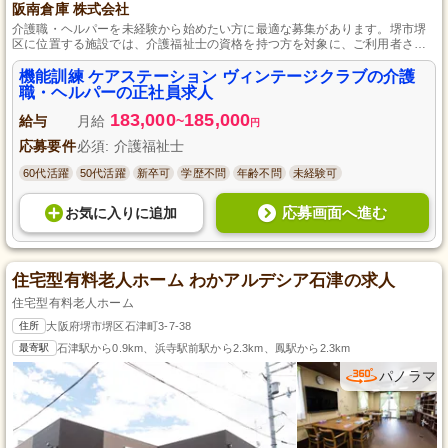
阪南倉庫 株式会社
介護職・ヘルパーを未経験から始めたい方に最適な募集があります。堺市堺
区に位置する施設では、介護福祉士の資格を持つ方を対象に、ご利用者さま
の身体機能回復を目指す機能訓練を担当していただきます。入社後の充実し
た研修制度で、必要な知識やスキルをしっかりと学べるため、安心して業務
機能訓練 ケアステーション ヴィンテージクラブの介護
に取り組めます。また、正社員としての安定した待遇で長期的なキャリア形
職・ヘルパーの正社員求人
成を支援します。
183,000
185,000
給与
月給
~
円
応募要件
必須: 介護福祉士
60代活躍
50代活躍
新卒可
学歴不問
年齢不問
未経験可
応募画面へ進む
お気に入り
に
追加
住宅型有料老人ホーム わかアルデシア石津の求人
住宅型有料老人ホーム
住所
大阪府堺市堺区石津町3-7-38
最寄駅
石津駅から0.9km、浜寺駅前駅から2.3km、鳳駅から2.3km
パノラマ