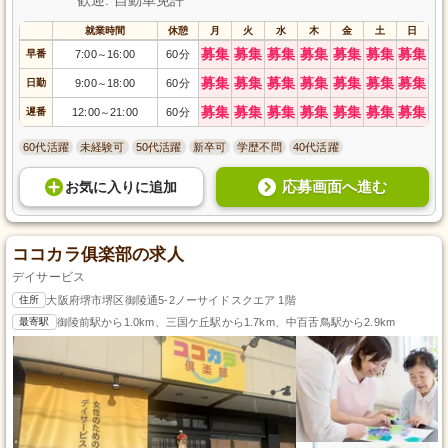
就業時間
休憩
月
火
水
木
金
土
日
募集
募集
募集
募集
募集
募集
募集
早番
7:00
16:00
60分
～
募集
募集
募集
募集
募集
募集
募集
日勤
9:00
18:00
60分
～
募集
募集
募集
募集
募集
募集
募集
遅番
12:00
21:00
60分
～
60代活躍
未経験可
50代活躍
新卒可
学歴不問
40代活躍
応募画面へ進む
お気に入り
に
追加
ココカラ俱楽部の求人
デイサービス
住所
大阪府堺市堺区御陵通5-2ノーサイドスクエア 1階
最寄駅
御陵前駅から1.0km、三国ケ丘駅から1.7km、中百舌鳥駅から2.9km