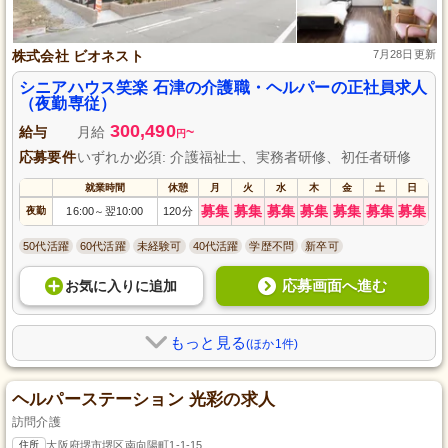
株式会社 ビオネスト
7月28日更新
シニアハウス笑楽 石津の介護職・ヘルパーの正社員求人
（夜勤専従）
300,490
給与
月給
~
円
応募要件
いずれか必須: 介護福祉士、実務者研修、初任者研修
就業時間
休憩
月
火
水
木
金
土
日
募集
募集
募集
募集
募集
募集
募集
夜勤
16:00
翌10:00
120分
～
50代活躍
60代活躍
未経験可
40代活躍
学歴不問
新卒可
応募画面へ進む
お気に入り
に
追加
もっと見る
(ほか1件)
ヘルパーステーション 光彩の求人
訪問介護
住所
大阪府堺市堺区南向陽町1-1-15