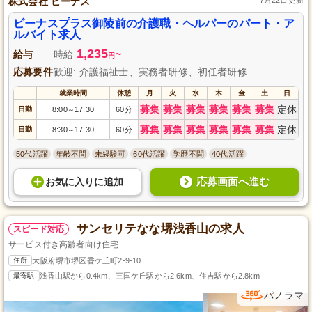
株式会社 ビーナス
ビーナスプラス御陵前の介護職・ヘルパーのパート・ア
ルバイト求人
1,235
給与
時給
~
円
応募要件
歓迎: 介護福祉士、実務者研修、初任者研修
就業時間
休憩
月
火
水
木
金
土
日
募集
募集
募集
募集
募集
募集
定休
日勤
8:00
17:30
60分
～
募集
募集
募集
募集
募集
募集
定休
日勤
8:30
17:30
60分
～
50代活躍
年齢不問
未経験可
60代活躍
学歴不問
40代活躍
応募画面へ進む
お気に入り
に
追加
サンセリテなな堺浅香山の求人
スピード対応
サービス付き高齢者向け住宅
住所
大阪府堺市堺区香ケ丘町2-9-10
最寄駅
浅香山駅から0.4km、三国ケ丘駅から2.6km、住吉駅から2.8km
パノラマ