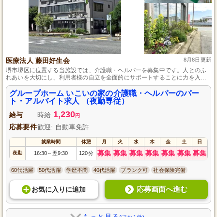
医療法人 藤田好生会
8月8日更新
堺市堺区に位置する当施設では、介護職・ヘルパーを募集中です。人とのふ
れあいを大切にし、利用者様の自立を全面的にサポートすることに力を入れ
ています。資格がない方でも、心からのやる気があれば一から学べる環境が
ここにはあります。経験者はもちろん、未経験者も大歓迎。あなたの挑戦を
グループホーム いこいの家の介護職・ヘルパーのパー
私たちは全力で支えます。
ト・アルバイト求人 （夜勤専従）
1,230
給与
時給
円
応募要件
歓迎: 自動車免許
就業時間
休憩
月
火
水
木
金
土
日
募集
募集
募集
募集
募集
募集
募集
夜勤
16:30
翌9:30
120分
～
60代活躍
50代活躍
学歴不問
40代活躍
ブランク可
社会保険完備
応募画面へ進む
お気に入り
に
追加
もっと見る