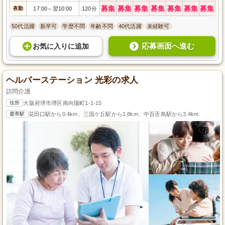
募集
募集
募集
募集
募集
募集
募集
夜勤
17:00
翌10:00
120分
～
50代活躍
新卒可
学歴不問
年齢不問
40代活躍
未経験可
応募画面へ進む
お気に入り
に
追加
ヘルパーステーション 光彩の求人
訪問介護
住所
大阪府堺市堺区南向陽町1-1-15
最寄駅
花田口駅から0.4km、三国ケ丘駅から1.8km、中百舌鳥駅から3.4km