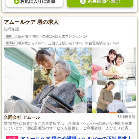
応募画面へ進む
お気に入り
に
追加
アムールケア 堺の求人
訪問介護
住所
大阪府堺市堺区一条通15-21大成マンション 1F
最寄駅
堺東駅から0.6km、三国ケ丘駅から1.1km、中百舌鳥駅から2.7km
合同会社 アムール
8月8日更新
堺市堺区に位置するこの事業所では、介護職・ヘルパーの新たな仲間を募集
しています。地域密着型のサービスを提供し、ご利用者様一人ひとりに寄り
添ったサポートを心がけ、訪問介護による暮らしの支援を行っています。資
格取得支援制度があり、未経験から介護のプロを目指せる環境です。地域社
アムールケア 堺の介護職・ヘルパーの正社員求人
急募