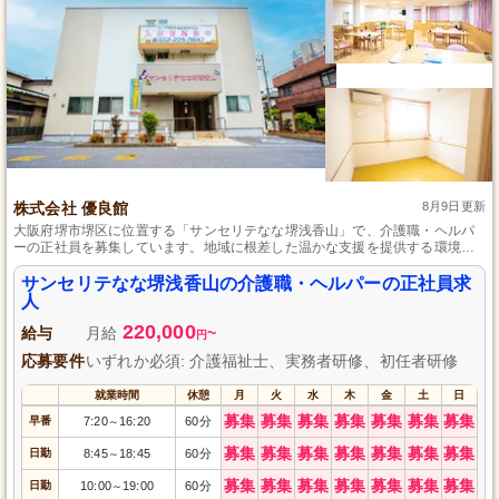
株式会社 優良館
8月9日更新
大阪府堺市堺区に位置する「サンセリテなな堺浅香山」で、介護職・ヘルパ
ーの正社員を募集しています。地域に根差した温かな支援を提供する環境
で、初任者研修の資格を活かしませんか？介護福祉士や実務者研修をお持ち
の方も大歓迎。長期的なキャリア形成をサポートし、安定した働き方を実現
サンセリテなな堺浅香山の介護職・ヘルパーの正社員求
します。心地よい住宅街で、入居者様の笑顔を支えるやりがいあるお仕事で
人
す。興味のある方はぜひご応募ください。
220,000
給与
月給
~
円
応募要件
いずれか必須: 介護福祉士、実務者研修、初任者研修
就業時間
休憩
月
火
水
木
金
土
日
募集
募集
募集
募集
募集
募集
募集
早番
7:20
16:20
60分
～
募集
募集
募集
募集
募集
募集
募集
日勤
8:45
18:45
60分
～
募集
募集
募集
募集
募集
募集
募集
日勤
10:00
19:00
60分
～