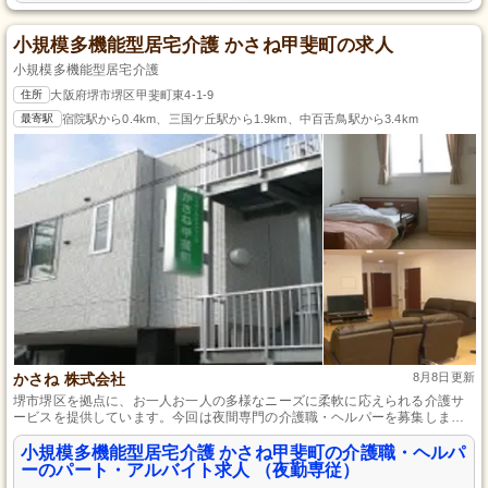
小規模多機能型居宅介護 かさね甲斐町の求人
小規模多機能型居宅介護
住所
大阪府堺市堺区甲斐町東4-1-9
最寄駅
宿院駅から0.4km、三国ケ丘駅から1.9km、中百舌鳥駅から3.4km
かさね 株式会社
8月8日更新
堺市堺区を拠点に、お一人お一人の多様なニーズに柔軟に応えられる介護サ
ービスを提供しています。今回は夜間専門の介護職・ヘルパーを募集しま
す。夜間の見回りが主な仕事で、未経験者や資格がない方も歓迎しており、
週1日からの勤務が可能です。昇給や賞与の制度も充実しており、働きながら
小規模多機能型居宅介護 かさね甲斐町の介護職・ヘルパ
資格を取得することで更に待遇が良くなります。
ーのパート・アルバイト求人 （夜勤専従）