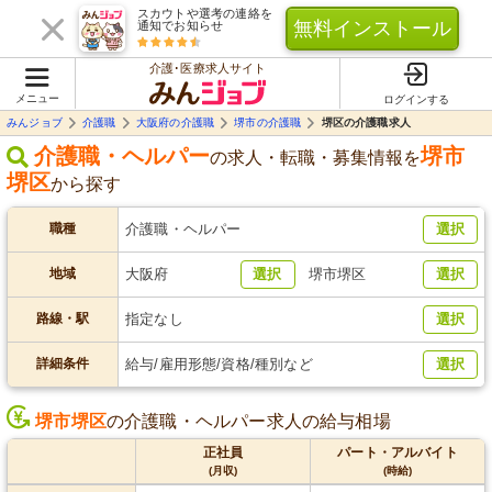
スカウトや選考の連絡を
無料インストール
通知でお知らせ
介護･医療求人サイト
メニュー
ログインする
みんジョブ
介護職
大阪府の介護職
堺市の介護職
堺区の介護職求人
介護職・ヘルパー
堺市
の求人・転職・募集情報を
堺区
から探す
職種
介護職・ヘルパー
選択
地域
大阪府
選択
堺市堺区
選択
路線・駅
指定なし
選択
詳細条件
給与/雇用形態/資格/種別など
選択
堺市堺区
の介護職・ヘルパー求人の給与相場
正社員
パート・アルバイト
(月収)
(時給)