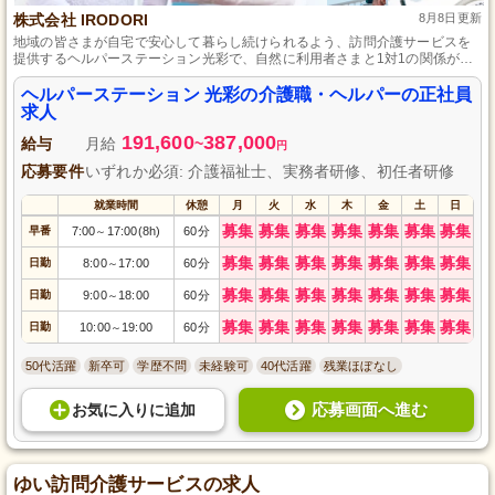
株式会社 IRODORI
8月8日更新
地域の皆さまが自宅で安心して暮らし続けられるよう、訪問介護サービスを
提供するヘルパーステーション光彩で、自然に利用者さまと1対1の関係が築
け、その生活全般に深く関与できます。
ヘルパーステーション 光彩の介護職・ヘルパーの正社員
求人
191,600
387,000
給与
月給
~
円
応募要件
いずれか必須: 介護福祉士、実務者研修、初任者研修
就業時間
休憩
月
火
水
木
金
土
日
募集
募集
募集
募集
募集
募集
募集
早番
7:00
17:00(8h)
60分
～
募集
募集
募集
募集
募集
募集
募集
日勤
8:00
17:00
60分
～
募集
募集
募集
募集
募集
募集
募集
日勤
9:00
18:00
60分
～
募集
募集
募集
募集
募集
募集
募集
日勤
10:00
19:00
60分
～
50代活躍
新卒可
学歴不問
未経験可
40代活躍
残業ほぼなし
応募画面へ進む
お気に入り
に
追加
ゆい訪問介護サービスの求人