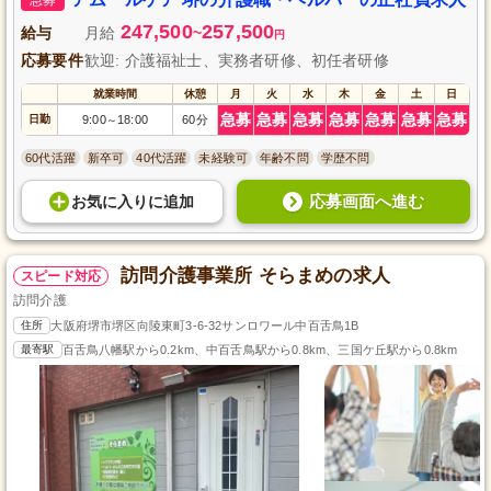
会に貢献しながら、自己成長も目指せる職場で、あなたの挑戦をお待ちして
います。
247,500
257,500
給与
月給
~
円
応募要件
歓迎: 介護福祉士、実務者研修、初任者研修
就業時間
休憩
月
火
水
木
金
土
日
急募
急募
急募
急募
急募
急募
急募
日勤
9:00
18:00
60分
～
60代活躍
新卒可
40代活躍
未経験可
年齢不問
学歴不問
応募画面へ進む
お気に入り
に
追加
訪問介護事業所 そらまめの求人
スピード対応
訪問介護
住所
大阪府堺市堺区向陵東町3-6-32サンロワール中百舌鳥1B
最寄駅
百舌鳥八幡駅から0.2km、中百舌鳥駅から0.8km、三国ケ丘駅から0.8km