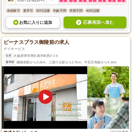
募集
募集
募集
募集
募集
募集
募集
長日
0:00
23:00(1h〜)
-
～
未経験可
新卒可
50代活躍
年齢不問
学歴不問
40代活躍
応募画面へ進む
お気に入り
に
追加
ビーナスプラス御陵前の求人
デイサービス
住所
大阪府堺市堺区南半町西3-1-6
最寄駅
御陵前駅から0.2km、三国ケ丘駅から2.7km、中百舌鳥駅から4.1km
7月22日更新