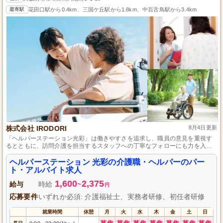
最寄駅
花田口駅から0.4km、三国ケ丘駅から1.8km、中百舌鳥駅から3.4km
株式会社 IRODORI
8月4日更新
「ヘルパーステーション光彩」は働きやすさを追求し、職員の意見を重視す
るとともに、訪問介護を担当するスタッフへの丁寧なフォローにも力を入れ
ています。
ヘルパーステーション 光彩の介護職・ヘルパーのパー
ト・アルバイト求人
1,600
2,375
給与
時給
~
円
応募要件
いずれか必須: 介護福祉士、実務者研修、初任者研修
就業時間
休憩
月
火
水
木
金
土
日