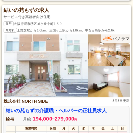
結いの苑もずの求人
サービス付き高齢者向け住宅
住所
大阪府堺市堺区旭ケ丘中町1-5-9
最寄駅
上野芝駅から1.0km、三国ケ丘駅から1.8km、中百舌鳥駅から2.6km
パノラマ
株式会社 NORTH SIDE
8月8日更新
結いの苑もずの介護職・ヘルパーの正社員求人
194,000
279,000
給与
月給
~
円
就業時間
休憩
月
火
水
木
金
土
日