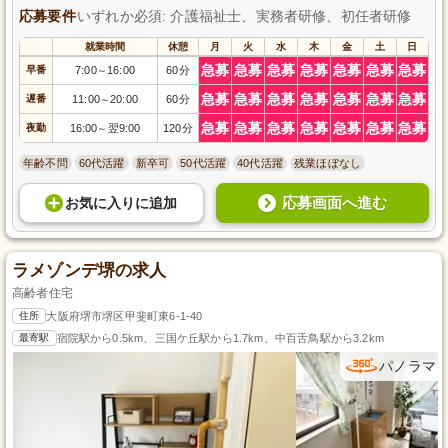
応募要件
いずれか必須: 介護福祉士、実務者研修、初任者研修
就業時間
休憩
月
火
水
木
金
土
日
急募
急募
急募
急募
急募
急募
急募
早番
7:00
16:00
60分
～
急募
急募
急募
急募
急募
急募
急募
遅番
11:00
20:00
60分
～
急募
急募
急募
急募
急募
急募
急募
夜勤
16:00
翌9:00
120分
～
年齢不問
60代活躍
新卒可
50代活躍
40代活躍
残業ほぼなし
応募画面へ進む
お気に入り
に
追加
ラメゾンデ堺の求人
高齢者住宅
住所
大阪府堺市堺区甲斐町東6-1-40
最寄駅
宿院駅から0.5km、三国ケ丘駅から1.7km、中百舌鳥駅から3.2km
パノラマ