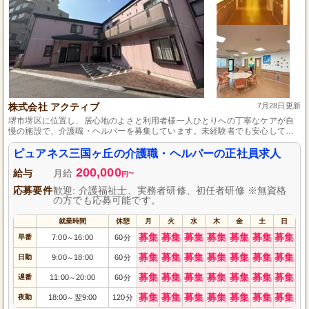
株式会社 アクティブ
7月28日更新
堺市堺区に位置し、居心地のよさと利用者様一人ひとりへの丁寧なケアが自
慢の施設で、介護職・ヘルパーを募集しています。未経験者でも安心してス
タートできるように、研修制度とフォローアップ体制を整えており、産前産
後休暇や育児休暇など、生活スタイルに合わせた働き方も支援しています。
ピュアネス三国ヶ丘の介護職・ヘルパーの正社員求人
安定した収入と充実した福利厚生のもとで、やりがいをもってキャリアを築
200,000
いていくことができます。
給与
月給
~
円
応募要件
歓迎: 介護福祉士、実務者研修、初任者研修 ※無資格
の方でも応募可能です。
就業時間
休憩
月
火
水
木
金
土
日
募集
募集
募集
募集
募集
募集
募集
早番
7:00
16:00
60分
～
募集
募集
募集
募集
募集
募集
募集
日勤
9:00
18:00
60分
～
募集
募集
募集
募集
募集
募集
募集
遅番
11:00
20:00
60分
～
募集
募集
募集
募集
募集
募集
募集
夜勤
18:00
翌9:00
120分
～