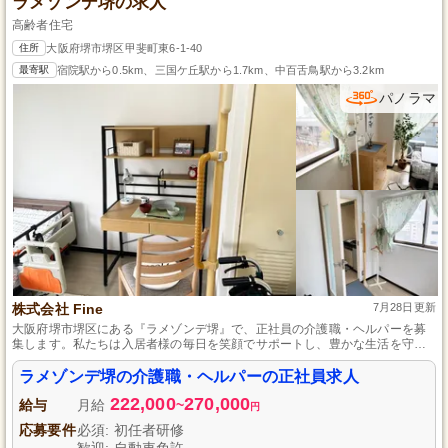
ラメゾンデ堺の求人
高齢者住宅
住所
大阪府堺市堺区甲斐町東6-1-40
最寄駅
宿院駅から0.5km、三国ケ丘駅から1.7km、中百舌鳥駅から3.2km
パノラマ
株式会社 Fine
7月28日更新
大阪府堺市堺区にある『ラメゾンデ堺』で、正社員の介護職・ヘルパーを募
集します。私たちは入居者様の毎日を笑顔でサポートし、豊かな生活を守る
ことを目指しています。初任者研修の資格を活かし、暖かなコミュニティの
中で専門スキルを磨きながらキャリアアップを目指しましょう。経験豊富な
ラメゾンデ堺の介護職・ヘルパーの正社員求人
スタッフがサポートし、安定した雇用のもとで成長できる環境です。あなた
222,000
270,000
のご応募をお待ちしております。
給与
月給
~
円
応募要件
必須: 初任者研修
歓迎: 自動車免許