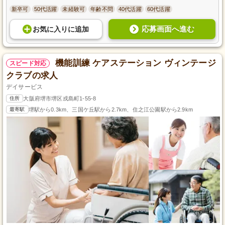
新卒可
50代活躍
未経験可
年齢不問
40代活躍
60代活躍
応募画面へ進む
お気に入り
に
追加
機能訓練 ケアステーション ヴィンテージ
スピード対応
クラブの求人
デイサービス
住所
大阪府堺市堺区戎島町1-55-8
最寄駅
堺駅から0.3km、三国ケ丘駅から2.7km、住之江公園駅から2.9km