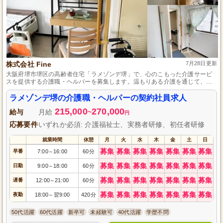
株式会社 Fine
7月28日更新
大阪府堺市堺区の高齢者住宅「ラメゾンデ堺」で、心のこもった介護サービ
スを提供する介護職・ヘルパーを募集します。温もりある介護を通じて、入
居者様一人ひとりの笑顔を引き出し、暖かな家庭のような環境を守ることに
貢献しませんか？契約社員としての安定した職場環境で、初任者研修を通じ
ラメゾンデ堺の介護職・ヘルパーの契約社員求人
て介護スキルをさらに磨けます。交通アクセスも良好で、あなたのライフス
215,000
270,000
タイルに合わせた勤務が可能です。応募をお待ちしております。
給与
月給
~
円
応募要件
いずれか必須: 介護福祉士、実務者研修、初任者研修
就業時間
休憩
月
火
水
木
金
土
日
募集
募集
募集
募集
募集
募集
募集
早番
7:00
16:00
60分
～
募集
募集
募集
募集
募集
募集
募集
日勤
9:00
18:00
60分
～
募集
募集
募集
募集
募集
募集
募集
遅番
12:00
21:00
60分
～
募集
募集
募集
募集
募集
募集
募集
夜勤
18:00
翌9:00
420分
～
50代活躍
60代活躍
新卒可
未経験可
40代活躍
学歴不問