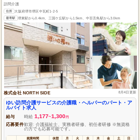
訪問介護
住所
大阪府堺市堺区中瓦町1-2-5
最寄駅
堺東駅から0.4km、三国ケ丘駅から1.5km、中百舌鳥駅から3.0km
株式会社 NORTH SIDE
8月4日更新
ゆい訪問介護サービスの介護職・ヘルパーのパート・ア
ルバイト求人
1,177
1,300
給与
時給
~
円
応募要件
歓迎: 介護福祉士、実務者研修、初任者研修 ※無資格
の方でも応募可能です。
就業時間
休憩
月
火
水
木
金
土
日