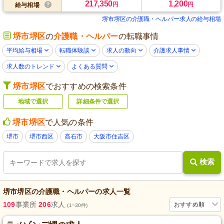
217,350
1,200
円
円
給与相場
堺市堺区の介護職・ヘルパー求人の給与相場
堺市堺区
の
介護職・ヘルパー
の転職事情
平均給与相場
転職体験談
求人の動向
介護求人事情
求人数のトレンド
よくある質問
堺市堺区
でおすすめの検索条件
地域で選択
詳細条件で選択
堺市堺区
で人気の条件
堺市
堺市西区
高石市
大阪市住吉区
検索
堺市堺区
の
介護職・ヘルパー
の求人一覧
109
事業所
206
求人
おすすめ順
(1~30件)