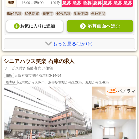
急募
急募
急募
急募
急募
急募
急募
夜勤
16:00
翌9:00
120分
～
50代活躍
60代活躍
新卒可
40代活躍
学歴不問
年齢不問
応募画面へ進む
お気に入り
に
追加
もっと見る
(ほか1件)
シニアハウス笑楽 石津の求人
サービス付き高齢者向け住宅
住所
大阪府堺市堺区石津町3-14-54
最寄駅
石津駅から0.8km、浜寺駅前駅から2.2km、鳳駅から2.4km
パノラマ