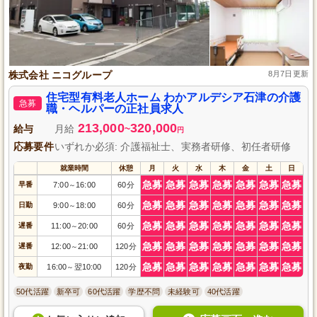
株式会社 ニコグループ
8月7日更新
住宅型有料老人ホーム わかアルデシア石津の介護
急募
職・ヘルパーの正社員求人
213,000
320,000
給与
月給
~
円
応募要件
いずれか必須: 介護福祉士、実務者研修、初任者研修
就業時間
休憩
月
火
水
木
金
土
日
急募
急募
急募
急募
急募
急募
急募
早番
7:00
16:00
60分
～
急募
急募
急募
急募
急募
急募
急募
日勤
9:00
18:00
60分
～
急募
急募
急募
急募
急募
急募
急募
遅番
11:00
20:00
60分
～
急募
急募
急募
急募
急募
急募
急募
遅番
12:00
21:00
120分
～
急募
急募
急募
急募
急募
急募
急募
夜勤
16:00
翌10:00
120分
～
50代活躍
新卒可
60代活躍
学歴不問
未経験可
40代活躍