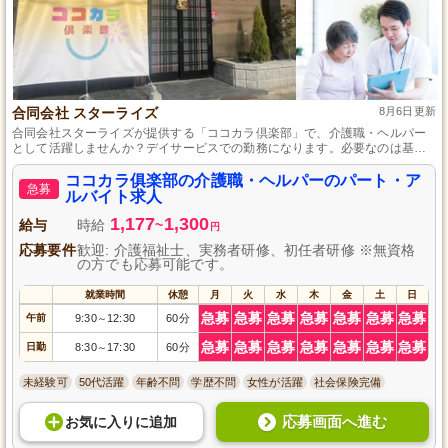
合同会社 スターライズ
8月6日更新
合同会社スターライズが提供する「ココカラ倶楽部」で、介護職・ヘルパー
として活躍しませんか？デイサービスでの勤務になります。必要なのは基礎
程度のPC操作ができることだけ。パート・アルバイトとして柔軟な働き方が
可能です。心温まる環境で、あなたのスキルを活かして一緒に働きましょ
ココカラ俱楽部の介護職・ヘルパーのパート・ア
急募
う。ぜひご応募ください！
ルバイト求人
1,177
1,300
給与
時給
~
円
応募要件
歓迎: 介護福祉士、実務者研修、初任者研修 ※無資格
の方でも応募可能です。
就業時間
休憩
月
火
水
木
金
土
日
急募
急募
急募
急募
急募
急募
急募
午前
9:30
12:30
60分
～
急募
急募
急募
急募
急募
急募
急募
日勤
8:30
17:30
60分
～
未経験可
50代活躍
年齢不問
学歴不問
女性が活躍
社会保険完備
応募画面へ進む
お気に入り
に
追加