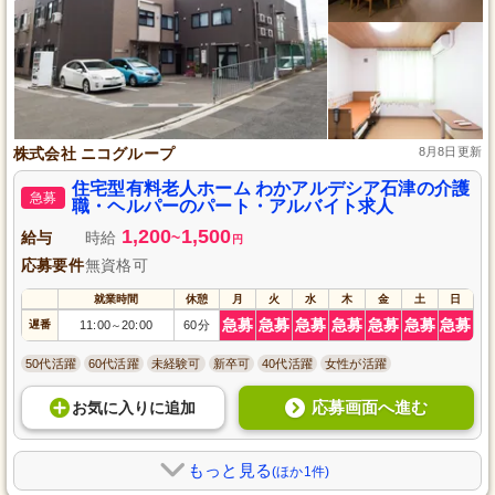
株式会社 ニコグループ
8月8日更新
住宅型有料老人ホーム わかアルデシア石津の介護
急募
職・ヘルパーのパート・アルバイト求人
1,200
1,500
給与
時給
~
円
応募要件
無資格可
就業時間
休憩
月
火
水
木
金
土
日
急募
急募
急募
急募
急募
急募
急募
遅番
11:00
20:00
60分
～
50代活躍
60代活躍
未経験可
新卒可
40代活躍
女性が活躍
応募画面へ進む
お気に入り
に
追加
もっと見る
(ほか1件)