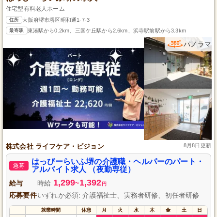
住宅型有料老人ホーム
住所
大阪府堺市堺区昭和通1-7-3
最寄駅
東湊駅から0.2km、三国ケ丘駅から2.6km、浜寺駅前駅から3.3km
パノラマ
株式会社 ライフケア・ビジョン
8月8日更新
はっぴーらいふ堺の介護職・ヘルパーのパート・
急募
アルバイト求人 （夜勤専従）
1,299
1,392
給与
時給
~
円
応募要件
いずれか必須: 介護福祉士、実務者研修、初任者研修
就業時間
休憩
月
火
水
木
金
土
日