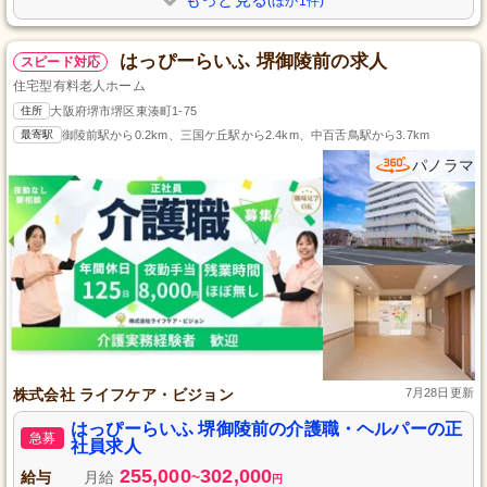
(ほか1件)
はっぴーらいふ 堺御陵前の求人
スピード対応
住宅型有料老人ホーム
住所
大阪府堺市堺区東湊町1-75
最寄駅
御陵前駅から0.2km、三国ケ丘駅から2.4km、中百舌鳥駅から3.7km
パノラマ
株式会社 ライフケア・ビジョン
7月28日更新
はっぴーらいふ 堺御陵前の介護職・ヘルパーの正
急募
社員求人
255,000
302,000
給与
月給
~
円