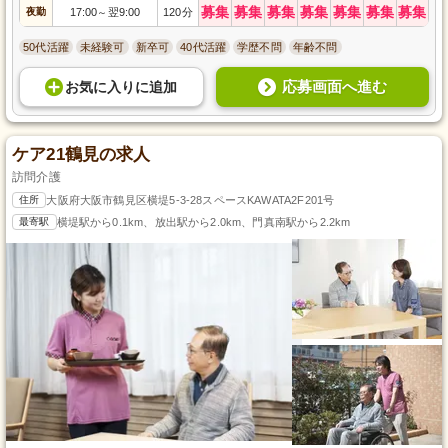
募集
募集
募集
募集
募集
募集
募集
夜勤
17:00
翌9:00
120分
～
50代活躍
未経験可
新卒可
40代活躍
学歴不問
年齢不問
応募画面へ進む
お気に入り
に
追加
ケア21鶴見の求人
訪問介護
住所
大阪府大阪市鶴見区横堤5-3-28スペースKAWATA2F201号
最寄駅
横堤駅から0.1km、放出駅から2.0km、門真南駅から2.2km