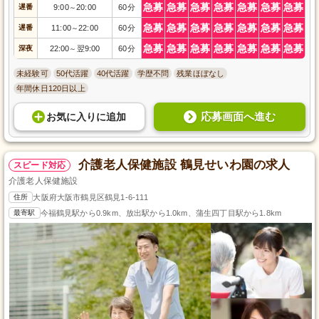
急募
急募
急募
急募
急募
急募
急募
遅番
9:00
20:00
60分
～
急募
急募
急募
急募
急募
急募
急募
遅番
11:00
22:00
60分
～
急募
急募
急募
急募
急募
急募
急募
深夜
22:00
翌9:00
60分
～
未経験可
50代活躍
40代活躍
学歴不問
残業ほぼなし
年間休日120日以上
応募画面へ進む
お気に入り
に
追加
介護老人保健施設 鶴見せいわ園の求人
スピード対応
介護老人保健施設
住所
大阪府大阪市鶴見区鶴見1-6-111
最寄駅
今福鶴見駅から0.9km、放出駅から1.0km、蒲生四丁目駅から1.8km