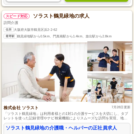
ソラスト鶴見緑地の求人
スピード対応
訪問介護
住所
大阪府大阪市鶴見区浜2-2-62
最寄駅
鶴見緑地駅から0.5km、門真南駅から1.4km、放出駅から2.8km
株式会社 ソラスト
7月28日更新
「ソラスト鶴見緑地」は利用者様との1対1の介護サービスを大切にし、タブ
レットを使った記録管理やナビ検索機能によりスムーズな訪問を実現、地域
とともに利用者の自立をサポートすることを理念に掲げています。全国600以
上の事業所運営の実績があり、ワークライフバランスとプライベートの充実
ソラスト鶴見緑地の介護職・ヘルパーの正社員求人
を推進、多くのスタッフが活躍中です。