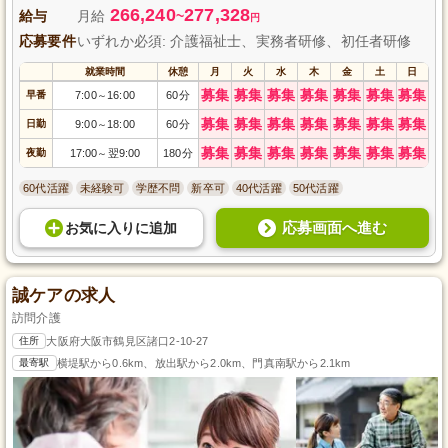
266,240
277,328
給与
月給
~
円
応募要件
いずれか必須: 介護福祉士、実務者研修、初任者研修
就業時間
休憩
月
火
水
木
金
土
日
募集
募集
募集
募集
募集
募集
募集
早番
7:00
16:00
60分
～
募集
募集
募集
募集
募集
募集
募集
日勤
9:00
18:00
60分
～
募集
募集
募集
募集
募集
募集
募集
夜勤
17:00
翌9:00
180分
～
60代活躍
未経験可
学歴不問
新卒可
40代活躍
50代活躍
応募画面へ進む
お気に入り
に
追加
誠ケアの求人
訪問介護
住所
大阪府大阪市鶴見区諸口2-10-27
最寄駅
横堤駅から0.6km、放出駅から2.0km、門真南駅から2.1km