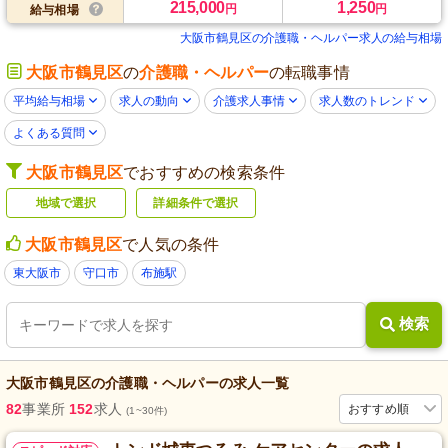
215,000
1,250
円
円
給与相場
大阪市鶴見区の介護職・ヘルパー求人の給与相場
大阪市鶴見区
の
介護職・ヘルパー
の転職事情
平均給与相場
求人の動向
介護求人事情
求人数のトレンド
よくある質問
大阪市鶴見区
でおすすめの検索条件
地域で選択
詳細条件で選択
大阪市鶴見区
で人気の条件
東大阪市
守口市
布施駅
検索
大阪市鶴見区
の
介護職・ヘルパー
の求人一覧
82
事業所
152
求人
おすすめ順
(1~30件)