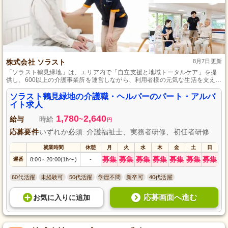
株式会社 ソラスト
8月7日更新
「ソラスト鶴見緑地」は、エリア内で「自立支援と地域トータルケア」を提
供し、600以上の介護事業所を運営しながら、利用者様の元気な生活を支え、
従業員のワークライフバランスも推進します。
ソラスト鶴見緑地の介護職・ヘルパーのパート・アルバ
イト求人
1,780
2,640
給与
時給
~
円
応募要件
いずれか必須: 介護福祉士、実務者研修、初任者研修
就業時間
休憩
月
火
水
木
金
土
日
募集
募集
募集
募集
募集
募集
募集
遅番
8:00
20:00(1h〜)
-
～
60代活躍
未経験可
50代活躍
学歴不問
新卒可
40代活躍
応募画面へ進む
お気に入り
に
追加