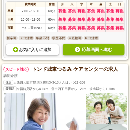
就業時間
休憩
月
火
水
木
金
土
日
募集
募集
募集
募集
募集
募集
募集
早番
7:00
16:00
60分
～
募集
募集
募集
募集
募集
募集
募集
日勤
10:00
19:00
60分
～
募集
募集
募集
募集
募集
募集
募集
夜勤
17:00
翌10:00
60分
～
新卒可
50代活躍
年齢不問
学歴不問
未経験可
40代活躍
応募画面へ進む
お気に入り
に
追加
トンド城東つるみ ケアセンターの求人
スピード対応
訪問介護
住所
大阪府大阪市鶴見区鶴見3-3-13さんはいつ21-206
最寄駅
今福鶴見駅から0.1km、蒲生四丁目駅から1.2km、放出駅から1.4km