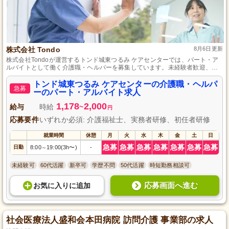
株式会社 Tondo
8月6日更新
株式会社Tondoが運営するトンド城東つるみ ケアセンターでは、パート・ア
ルバイトとして働く介護職・ヘルパーを募集しています。未経験者歓迎、資
格不問のため、介護の仕事に挑戦したい方や、空いた時間を有効活用したい
方に最適です。充実したサポート体制で安心して働ける環境を提供していま
トンド城東つるみ ケアセンターの介護職・ヘルパ
急募
す。皆さんのご応募をお待ちしています。
ーのパート・アルバイト求人
1,178
2,000
給与
時給
~
円
応募要件
いずれか必須: 介護福祉士、実務者研修、初任者研修
就業時間
休憩
月
火
水
木
金
土
日
急募
急募
急募
急募
急募
急募
急募
日勤
8:00
19:00(3h〜)
-
～
未経験可
60代活躍
新卒可
学歴不問
50代活躍
時短勤務相談可
応募画面へ進む
お気に入り
に
追加
社会医療法人盛和会本田病院 訪問介護 事業部の求人