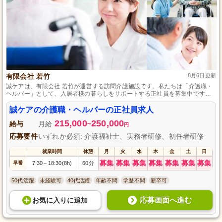
有限会社 若竹
8月6日更新
誠ケアは、有限会社 若竹が運営する訪問介護施設です。私たちは「介護職・
ヘルパー」として、入居者様の暮らしをサポートする正社員を募集中です。
資格や経験がなくても、心のこもったケアを提供したいという思いがあれば
大歓迎です。安心して働ける環境で、一緒に利用者様の笑顔を引き出しまし
誠ケアの介護職・ヘルパーの正社員求人
ょう。応募お待ちしております！
215,000
250,000
給与
月給
~
円
応募要件
いずれか必須: 介護福祉士、実務者研修、初任者研修
就業時間
休憩
月
火
水
木
金
土
日
募集
募集
募集
募集
募集
募集
募集
早番
7:30
18:30(8h)
60分
～
50代活躍
未経験可
40代活躍
年齢不問
学歴不問
新卒可
応募画面へ進む
お気に入り
に
追加