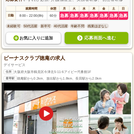
就業時間
休憩
月
火
水
木
金
土
日
急募
急募
急募
急募
急募
急募
急募
日勤
8:00
22:00(8h)
60分
～
未経験可
50代活躍
新卒可
40代活躍
年齢不問
残業ほぼなし
応募画面へ進む
お気に入り
に
追加
ビーナスクラブ徳庵の求人
デイサービス
住所
大阪府大阪市鶴見区今津北5-11-6アイビー弐番館1F
最寄駅
徳庵駅から0.2km、放出駅から1.8km、長田駅から2.0km