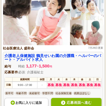
社会医療法人 盛和会
7月28日更新
介護老人保健施設 鶴見せいわ園の介護職・ヘルパーのパ
ート・アルバイト求人
1,177
1,500
給与
時給
~
円
応募要件
必須: 介護福祉士
就業時間
休憩
月
火
水
木
金
土
日
募集
募集
募集
募集
募集
募集
募集
日勤
9:00
17:00
-
～
新卒可
年齢不問
未経験可
学歴不問
社会保険完備
残業ほぼなし
応募画面へ進む
お気に入り
に
追加