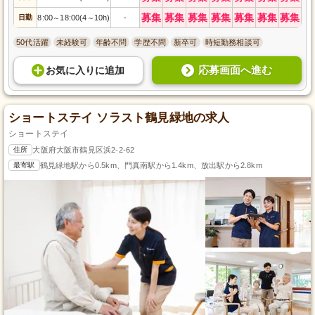
募集
募集
募集
募集
募集
募集
募集
日勤
8:00
18:00(4
10h)
-
～
～
50代活躍
未経験可
年齢不問
学歴不問
新卒可
時短勤務相談可
応募画面へ進む
お気に入り
に
追加
ショートステイ ソラスト鶴見緑地の求人
ショートステイ
住所
大阪府大阪市鶴見区浜2-2-62
最寄駅
鶴見緑地駅から0.5km、門真南駅から1.4km、放出駅から2.8km