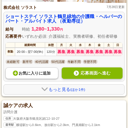
株式会社 ソラスト
7月28日更新
ショートステイ ソラスト鶴見緑地の介護職・ヘルパーの
パート・アルバイト求人 （夜勤専従）
1,280
1,330
給与
時給
~
円
応募要件
いずれか必須: 介護福祉士、実務者研修、初任者研修
就業時間
休憩
月
火
水
木
金
土
日
募集
募集
募集
募集
募集
募集
募集
夜勤
20:00
翌7:00(9h)
120分
～
未経験可
新卒可
40代活躍
50代活躍
年齢不問
学歴不問
応募画面へ進む
お気に入り
に
追加
もっと見る
(ほか1件)
誠ケアの求人
訪問介護
住所
大阪府大阪市鶴見区諸口2-10-27
最寄駅
横堤駅から0.6km、放出駅から2.0km、門真南駅から2.1km