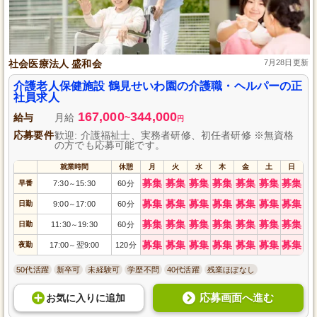
社会医療法人 盛和会
7月28日更新
介護老人保健施設 鶴見せいわ園の介護職・ヘルパーの正
社員求人
167,000
344,000
給与
月給
~
円
応募要件
歓迎: 介護福祉士、実務者研修、初任者研修 ※無資格
の方でも応募可能です。
就業時間
休憩
月
火
水
木
金
土
日
募集
募集
募集
募集
募集
募集
募集
早番
7:30
15:30
60分
～
募集
募集
募集
募集
募集
募集
募集
日勤
9:00
17:00
60分
～
募集
募集
募集
募集
募集
募集
募集
日勤
11:30
19:30
60分
～
募集
募集
募集
募集
募集
募集
募集
夜勤
17:00
翌9:00
120分
～
50代活躍
新卒可
未経験可
学歴不問
40代活躍
残業ほぼなし
応募画面へ進む
お気に入り
に
追加