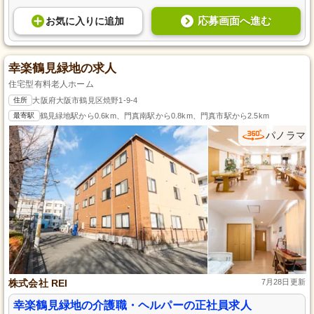
応募画面へ進む
お気に入り
に
追加
幸楽鶴見緑地の求人
住宅型有料老人ホーム
住所
大阪府大阪市鶴見区焼野1-9-4
最寄駅
鶴見緑地駅から0.6km、門真南駅から0.8km、門真市駅から2.5km
パノラマ
株式会社 REI
7月28日更新
幸楽鶴見緑地の介護職・ヘルパーの正社員求人