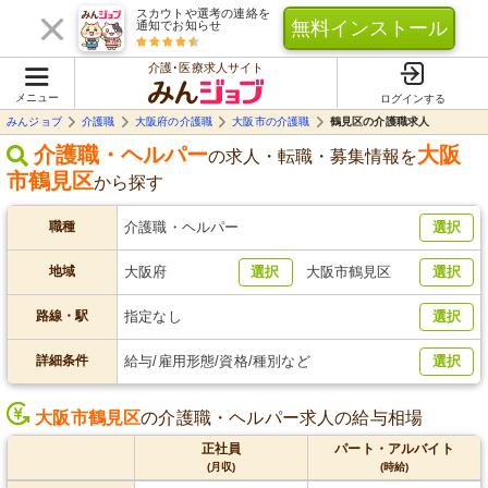
スカウトや選考の連絡を
無料インストール
通知でお知らせ
介護･医療求人サイト
メニュー
ログインする
みんジョブ
介護職
大阪府の介護職
大阪市の介護職
鶴見区の介護職求人
介護職・ヘルパー
大阪
の求人・転職・募集情報を
市鶴見区
から探す
職種
介護職・ヘルパー
選択
地域
大阪府
選択
大阪市鶴見区
選択
路線・駅
指定なし
選択
詳細条件
給与/雇用形態/資格/種別など
選択
大阪市鶴見区
の介護職・ヘルパー求人の給与相場
正社員
パート・アルバイト
(月収)
(時給)