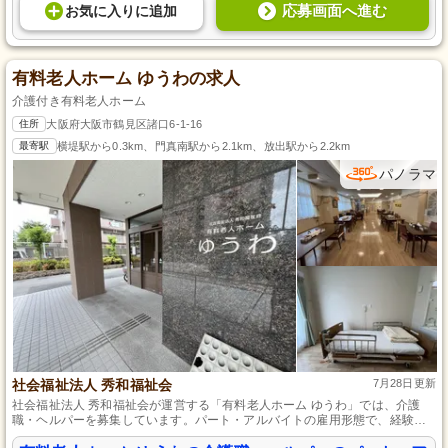
応募画面へ進む
お気に入り
に
追加
有料老人ホーム ゆうわの求人
介護付き有料老人ホーム
住所
大阪府大阪市鶴見区諸口6-1-16
最寄駅
横堤駅から0.3km、門真南駅から2.1km、放出駅から2.2km
パノラマ
社会福祉法人 秀和福祉会
7月28日更新
社会福祉法人 秀和福祉会が運営する「有料老人ホーム ゆうわ」では、介護
職・ヘルパーを募集しています。パート・アルバイトの雇用形態で、経験や
資格がなくても応募可能です。地域に根ざした温かい環境の中、高齢者の