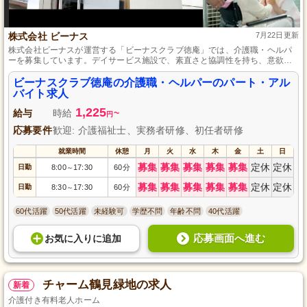
株式会社 ビーナス
7月22日更新
株式会社ビーナスが運営する「ビーナスクラブ徳庵」では、介護職・ヘルパ
ーを募集しています。デイサービス施設で、素直さと協調性を持ち、意欲的
に仕事に取り組む方を歓迎します。まずやってみる精神を大切に、私たちと
一緒に安心・快適なサービスを提供しましょう。パート・アルバイトとして
ビーナスクラブ徳庵の介護職・ヘルパーのパート・アル
の働き方をご希望の方、ぜひご応募ください。
バイト求人
1,225
給与
時給
~
円
応募要件
歓迎: 介護福祉士、実務者研修、初任者研修
就業時間
休憩
月
火
水
木
金
土
日
募集
募集
募集
募集
募集
定休
定休
日勤
8:00
17:30
60分
～
募集
募集
募集
募集
募集
定休
定休
日勤
8:30
17:30
60分
～
60代活躍
50代活躍
未経験可
学歴不問
年齢不問
40代活躍
応募画面へ進む
お気に入り
に
追加
チャーム鶴見緑地の求人
新着
介護付き有料老人ホーム