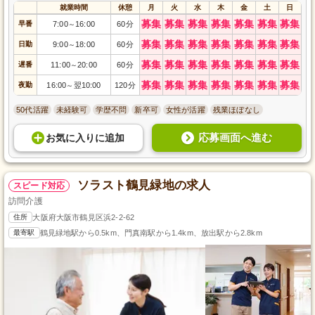
就業時間
休憩
月
火
水
木
金
土
日
募集
募集
募集
募集
募集
募集
募集
早番
7:00
16:00
60分
～
募集
募集
募集
募集
募集
募集
募集
日勤
9:00
18:00
60分
～
募集
募集
募集
募集
募集
募集
募集
遅番
11:00
20:00
60分
～
募集
募集
募集
募集
募集
募集
募集
夜勤
16:00
翌10:00
120分
～
50代活躍
未経験可
学歴不問
新卒可
女性が活躍
残業ほぼなし
応募画面へ進む
お気に入り
に
追加
ソラスト鶴見緑地の求人
スピード対応
訪問介護
住所
大阪府大阪市鶴見区浜2-2-62
最寄駅
鶴見緑地駅から0.5km、門真南駅から1.4km、放出駅から2.8km