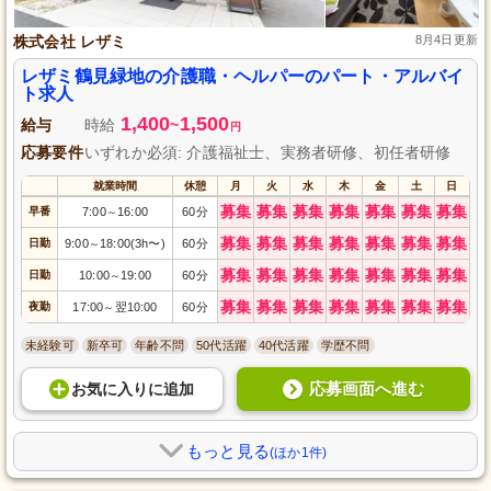
株式会社 レザミ
8月4日更新
レザミ鶴見緑地の介護職・ヘルパーのパート・アルバイ
ト求人
1,400
1,500
給与
時給
~
円
応募要件
いずれか必須: 介護福祉士、実務者研修、初任者研修
就業時間
休憩
月
火
水
木
金
土
日
募集
募集
募集
募集
募集
募集
募集
早番
7:00
16:00
60分
～
募集
募集
募集
募集
募集
募集
募集
日勤
9:00
18:00(3h〜)
60分
～
募集
募集
募集
募集
募集
募集
募集
日勤
10:00
19:00
60分
～
募集
募集
募集
募集
募集
募集
募集
夜勤
17:00
翌10:00
60分
～
未経験可
新卒可
年齢不問
50代活躍
40代活躍
学歴不問
応募画面へ進む
お気に入り
に
追加
もっと見る
(ほか1件)