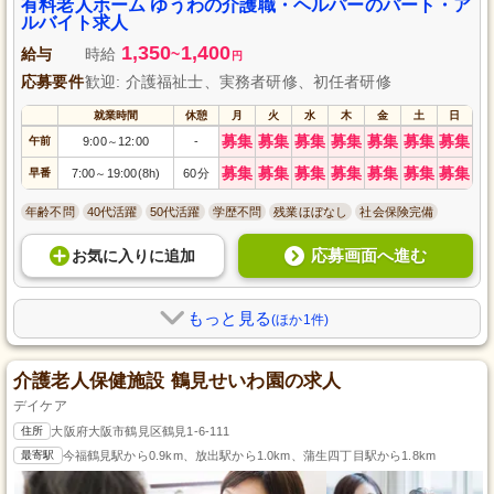
方々の生活を支えるやりがいのある仕事に挑戦してみませんか？皆様のご応
有料老人ホーム ゆうわの介護職・ヘルパーのパート・ア
募をお待ちしています。
ルバイト求人
1,350
1,400
給与
時給
~
円
応募要件
歓迎: 介護福祉士、実務者研修、初任者研修
就業時間
休憩
月
火
水
木
金
土
日
募集
募集
募集
募集
募集
募集
募集
午前
9:00
12:00
-
～
募集
募集
募集
募集
募集
募集
募集
早番
7:00
19:00(8h)
60分
～
年齢不問
40代活躍
50代活躍
学歴不問
残業ほぼなし
社会保険完備
応募画面へ進む
お気に入り
に
追加
もっと見る
(ほか1件)
介護老人保健施設 鶴見せいわ園の求人
デイケア
住所
大阪府大阪市鶴見区鶴見1-6-111
最寄駅
今福鶴見駅から0.9km、放出駅から1.0km、蒲生四丁目駅から1.8km