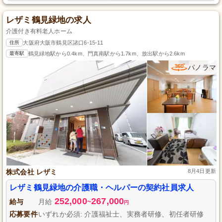
レザミ鶴見緑地の求人
介護付き有料老人ホーム
住所
大阪府大阪市鶴見区諸口6-15-11
最寄駅
鶴見緑地駅から0.4km、門真南駅から1.7km、放出駅から2.6km
パノラマ
株式会社 レザミ
8月4日更新
レザミ鶴見緑地の介護職・ヘルパーの契約社員求人
252,000
267,000
給与
月給
~
円
応募要件
いずれか必須: 介護福祉士、実務者研修、初任者研修