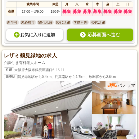
就業時間
休憩
月
火
水
木
金
土
日
募集
募集
募集
募集
募集
募集
募集
夜勤
17:00
翌9:00
180分
～
新卒可
未経験可
50代活躍
60代活躍
学歴不問
40代活躍
応募画面へ進む
お気に入り
に
追加
レザミ鶴見緑地の求人
介護付き有料老人ホーム
住所
大阪府大阪市鶴見区諸口6-15-11
最寄駅
鶴見緑地駅から0.4km、門真南駅から1.7km、放出駅から2.6km
パノラマ