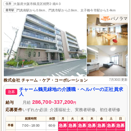
住所
大阪府大阪市鶴見区焼野2-南4-3
最寄駅
門真南駅から0.6km、門真市駅から2.6km、太子橋今市駅から3.4km
パノラマ
株式会社 チャーム・ケア・コーポレーション
7月30日更新
チャーム鶴見緑地の介護職・ヘルパーの正社員求
急募
人
286,700
337,200
給与
月給
~
円
応募要件
いずれか必須: 介護福祉士、実務者研修、初任者研修
就業時間
休憩
月
火
水
木
金
土
日
急募
急募
急募
急募
急募
急募
急募
早番
7:00
18:00
60分
～