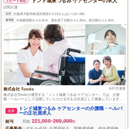
トンド城東つるみ ケアセンターの求人
スピード対応
訪問介護
住所
大阪府大阪市鶴見区鶴見3-3-13さんはいつ21-206
最寄駅
今福鶴見駅から0.1km、蒲生四丁目駅から1.2km、放出駅から1.4km
株式会社 Tondo
8月7日更新
株式会社Tondoが運営する「トンド城東つるみ ケアセンター」では、介護
職・ヘルパーとして活躍していただける方を正社員として募集しています。
訪問介護を通じて、多くの利用者様の暮らしを支えるやりがいのある仕事で
す。経験や資格は問いませんので、未経験の方もぜひご応募ください。アッ
トンド城東つるみ ケアセンターの介護職・ヘルパ
急募
トホームな環境で一緒に成長していきましょう。
ーの正社員求人
221,000
269,000
給与
月給
~
円
応募要件
いずれか必須: 介護福祉士、実務者研修、初任者研修