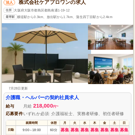
株式会社ケアプロワンの求人
法人
住所
大阪府大阪市都島区都島南通1-19-12
最寄駅
横堤駅から0.3km、放出駅から1.7km、蒲生四丁目駅から2.4km
7月28日更新
介護職・ヘルパーの契約社員求人
218,000
給与
月給
~
円
応募要件
いずれか必須: 介護福祉士、実務者研修、初任者研修
就業時間
休憩
月
火
水
木
金
土
日
募集
募集
募集
募集
募集
募集
募集
日勤
9:00
18:00
60分
～