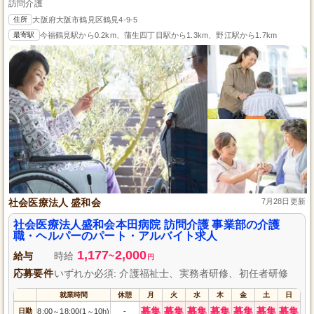
訪問介護
住所
大阪府大阪市鶴見区鶴見4-9-5
最寄駅
今福鶴見駅から0.2km、蒲生四丁目駅から1.3km、野江駅から1.7km
社会医療法人 盛和会
7月28日更新
社会医療法人盛和会本田病院 訪問介護 事業部の介護
職・ヘルパーのパート・アルバイト求人
1,177
2,000
給与
時給
~
円
応募要件
いずれか必須: 介護福祉士、実務者研修、初任者研修
就業時間
休憩
月
火
水
木
金
土
日
募集
募集
募集
募集
募集
募集
募集
日勤
8:00
18:00(1
10h)
-
～
～