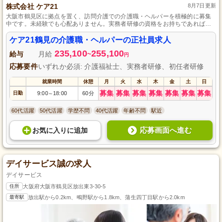
株式会社 ケア21
8月7日更新
大阪市鶴見区に拠点を置く、訪問介護での介護職・ヘルパーを積極的に募集
中です。未経験でも心配ありません。実務者研修の資格をお持ちであれば、
充実した同行研修を通してしっかりとサポートします。社会保険完備と退職
金制度があり、安定して長く働ける環境がここにはあります。年齢を気にせ
ケア21鶴見の介護職・ヘルパーの正社員求人
ず、長期的なキャリア形成を目指せることも魅力の一つです。
235,100
255,100
給与
月給
~
円
応募要件
いずれか必須: 介護福祉士、実務者研修、初任者研修
就業時間
休憩
月
火
水
木
金
土
日
募集
募集
募集
募集
募集
募集
募集
日勤
9:00
18:00
60分
～
60代活躍
50代活躍
学歴不問
40代活躍
年齢不問
駅近
応募画面へ進む
お気に入り
に
追加
デイサービス誠の求人
デイサービス
住所
大阪府大阪市鶴見区放出東3-30-5
最寄駅
放出駅から0.2km、鴫野駅から1.8km、蒲生四丁目駅から2.0km