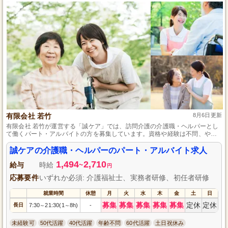
有限会社 若竹
8月6日更新
有限会社 若竹が運営する「誠ケア」では、訪問介護の介護職・ヘルパーとし
て働くパート・アルバイトの方を募集しています。資格や経験は不問、やる
気と優しさを重視します。あなたの助けが必要です！地域の方々に寄り添
い、共に支えるやりがいを感じませんか？ぜひこの機会にご応募ください。
誠ケアの介護職・ヘルパーのパート・アルバイト求人
1,494
2,710
給与
時給
~
円
応募要件
いずれか必須: 介護福祉士、実務者研修、初任者研修
就業時間
休憩
月
火
水
木
金
土
日
募集
募集
募集
募集
募集
定休
定休
長日
7:30
21:30(1
8h)
-
～
～
未経験可
50代活躍
40代活躍
年齢不問
60代活躍
土日祝休み