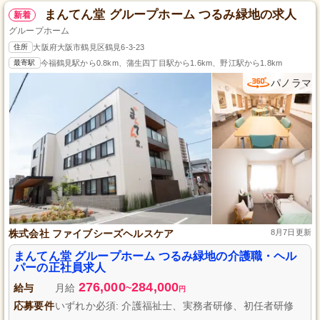
まんてん堂 グループホーム つるみ緑地の求人
新着
グループホーム
住所
大阪府大阪市鶴見区鶴見6-3-23
最寄駅
今福鶴見駅から0.8km、蒲生四丁目駅から1.6km、野江駅から1.8km
パノラマ
株式会社 ファイブシーズヘルスケア
8月7日更新
まんてん堂 グループホーム つるみ緑地の介護職・ヘル
パーの正社員求人
276,000
284,000
給与
月給
~
円
応募要件
いずれか必須: 介護福祉士、実務者研修、初任者研修