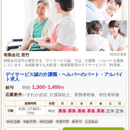
有限会社 若竹
8月6日更新
有限会社若竹が運営する「デイサービス誠」では、介護職・ヘルパーを募集
しています。未経験者でも大歓迎！地域密着型のデイサービスで、利用者様
と温かい交流を持ちながら働けるアットホームな環境です。あなたのやさし
さとサポート精神を活かして、一緒に素敵な時間をつくりましょう。パー
デイサービス誠の介護職・ヘルパーのパート・アルバイ
ト・アルバイトの柔軟な働き方が可能です。皆様のご応募をお待ちしており
ト求人
ます。
1,300
1,450
給与
時給
~
円
応募要件
いずれか必須: 介護福祉士、実務者研修、初任者研修
就業時間
休憩
月
火
水
木
金
土
日
8:30
17:30(3
～
～
募集
募集
募集
募集
募集
定休
定休
日勤
60分
7.5h)
50代活躍
年齢不問
40代活躍
学歴不問
新卒可
土日休み