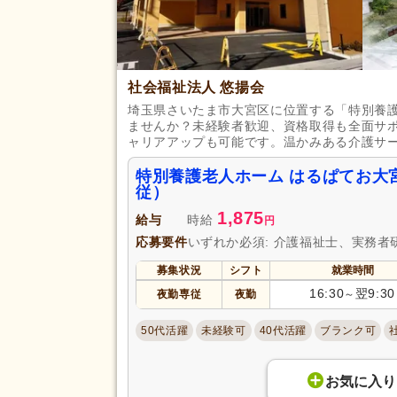
社会福祉法人 悠揚会
埼玉県さいたま市大宮区に位置する「特別養
ませんか？未経験者歓迎、資格取得も全面サ
ャリアアップも可能です。温かみある介護サ
特別養護老人ホーム はるぱてお大
従）
1,875
給与
時給
円
応募要件
いずれか必須: 介護福祉士、実務者
募集状況
シフト
就業時間
16:30
翌9:30
夜勤専従
夜勤
～
50代活躍
未経験可
40代活躍
ブランク可
お気に入り