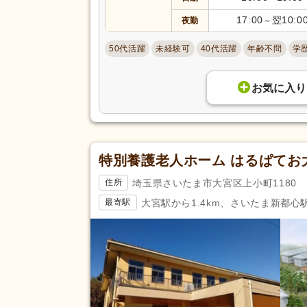
バイク通勤可
(26)
17:00
翌10:0
夜勤
～
50代活躍
未経験可
40代活躍
年齢不問
学
お気に入り
特別養護老人ホーム はるぱてお
埼玉県さいたま市大宮区上小町1180
住所
大宮駅から1.4km、さいたま新都心駅
最寄駅