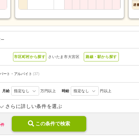
遅
パー
市区町村から探す
さいたま市大宮区
路線・駅から探す
パート・アルバイト
(37)
月給
指定なし
万円以上
時給
指定なし
円以上
訪問介護
(14)
デイサービス
(16)
さらに詳しい条件を選ぶ
ショートステイ
(11)
住宅型有料老人ホーム
(3)
4
特別養護老人ホーム
この条件で検索
(12)
グループホーム
(10)
件