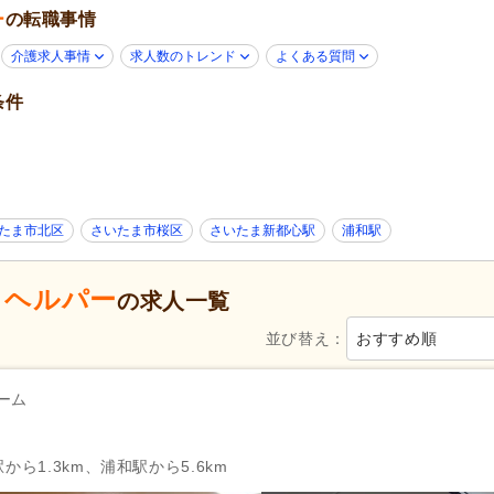
ー
の転職事情
無資格可
(31)
ブランク可
(78)
年齢不問
(55)
学生可
(3)
介護求人事情
求人数のトレンド
よくある質問
子育てママパパ活躍
(78)
40代活躍
(77)
条件
60代活躍
(27)
服装自由
(3)
ネイル可
(6)
Web面接可
(19)
掲載3日以内
(1)
掲載7日以内
(7)
掲載30日以内
(13)
女性が活躍
(78)
たま市北区
さいたま市桜区
さいたま新都心駅
浦和駅
急募
(11)
シフト制
(39)
日勤のみ可
(44)
・ヘルパー
の求人一覧
午前のみ可
(5)
午後のみ可
(5)
並び替え：
おすすめ順
週1日から可
(6)
週2日から可
(14)
シフト相談可
(72)
即日勤務可
(14)
ーム
65)
実務者研修（旧ヘルパー1級・基礎研
介護福祉士
(75)
修）
(58)
から1.3km、浦和駅から5.6km
介護支援専門員（ケアマネジャー）
自動車免許
(35)
(2)