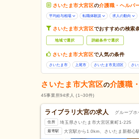
さいたま市大宮区
未経験可
の
介護職・ヘルパ
(72)
学歴不問
(75)
平均給与相場
転職体験談
求人の動向
新卒可
(66)
さいたま市大宮区
でおすすめの検索
50代活躍
(77)
応募条件・こ
だわり
地域で選択
詳細条件で選択
髪型・髪色自由
(10)
ハローワーク求人を除く
(54)
さいたま市大宮区
で人気の条件
掲載14日以内
(9)
さいたま市
上尾市
さいたま市見沼区
さい
スピード対応
(15)
残業ほぼなし
(79)
さいたま市大宮区
介護職
の
夜勤のみ可
(11)
勤務形態
45
事業所
94
求人
(1~30件)
時短勤務相談可
(9)
週3日から可
(4)
ライブラリ大宮の求人
グループホ
初任者研修（旧ヘルパー2級）
(
埼玉県さいたま市大宮区東町1-225
住所
応募資格
大宮駅から1.0km、さいたま新都心駅
最寄駅
社会福祉士
(1)