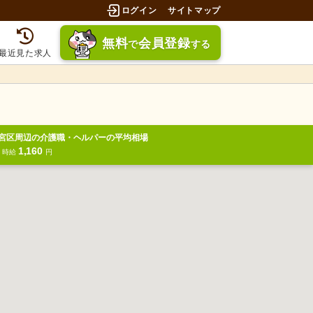
ログイン
サイトマップ
無料
会員登録
で
する
最近見た求人
宮区周辺の介護職・ヘルパーの平均相場
1,160
円
時給
円