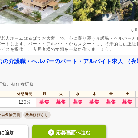
8
護老人ホームはるぱてお大宮」で、心に寄り添う介護職・ヘルパーと
ポートします。パート・アルバイトからスタートし、将来的には正社
ービスを提供し、入居者様の笑顔を一緒に作りましょう。
宮の介護職・ヘルパーのパート・アルバイト求人 （夜
研修、初任者研修
休憩時間
月
火
水
木
金
土
120分
募集
募集
募集
募集
募集
募集
社会保険完備
残業ほぼなし
応募画面へ進む
に
追加