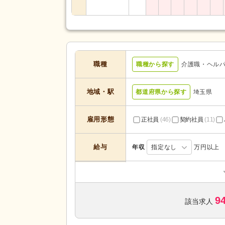
職種
職種から探す
介護職・ヘル
地域・駅
都道府県から探す
埼玉県
雇用形態
正社員
(46)
契約社員
(11)
給与
年収
指定なし
万円以上
居宅介護支援
(2)
デイケア
(1)
サービスの種
類
9
介護付き有料老人ホーム
(23)
該当求人
歯科診療所・技工所
(1)