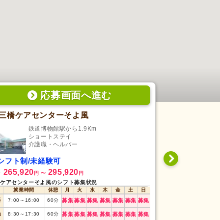
応募画面
へ
進む
三橋ケアセンターそよ風
愛の家 グ
鉄道博物館駅から1.9Km
北与
ショートステイ
グ
介護職・ヘルパー
介
シフト制/未経験可
シフト制/未
265,920
295,920
222,000
給
月給
円
〜
円
円
ケアセンターそよ風のシフト募集状況
愛の家 グループホ
就業時間
休憩
月
火
水
木
金
土
日
就業時間
番
7:00
～
16:00
60
分
募集
募集
募集
募集
募集
募集
募集
早番
7:15
～
16:15
勤
8:30
～
17:30
60
分
募集
募集
募集
募集
募集
募集
募集
日勤
9:00
～
18:00