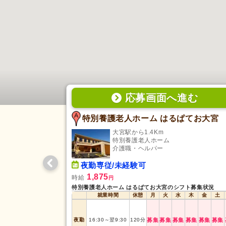
応募画面
へ
進む
特別養護老人ホーム はるぱてお大宮
大宮駅から1.4Km
特別養護老人ホーム
介護職・ヘルパー
夜勤専従/未経験可
1,875
時給
円
特別養護老人ホーム はるぱてお大宮のシフト募集状況
就業時間
休憩
月
火
水
木
金
土
夜勤
16:30
～
翌9:30
120
分
募集
募集
募集
募集
募集
募集