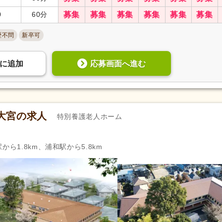
0
60分
募集
募集
募集
募集
募集
募集
歴不問
新卒可
応募画面へ進む
に
追加
大宮の求人
特別養護老人ホーム
から1.8km、浦和駅から5.8km