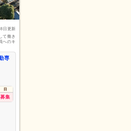
月8日更新
して働き
員へのキ
勤専
日
募集