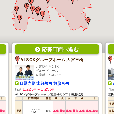
応募画面
へ
進む
ALSOKグループホーム 大宮三橋
大宮駅から1.8Km
グループホーム
介護職・ヘルパー
日勤専従/未経験可/無資格可
1,225
1,255
時給
月
円
〜
円
ALSOKグループホーム 大宮三橋のシフト募集状況
三橋
日
就業時間
休憩
月
火
水
木
金
土
日
早
7:00
～
19:00
募集
早番
60
分
募集
募集
募集
募集
募集
募集
募集
日
(8h)