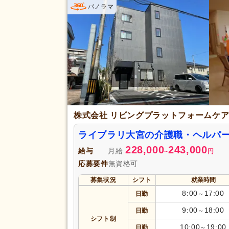
パノラマ
完全週休2日
(12)
土日休み
(4)
休日・休暇
年間休日110日以上
(13)
育休あり
(92)
夏季休暇
(11)
賞与あり
(56)
企業年金
(7)
株式会社 リビングプラットフォームケ
退職金あり
(33)
ライブラリ大宮の介護職・ヘルパ
資格取得支援あり
(38)
給与・手当
228,000
243,000
福利厚生
給与
月給
~
円
処遇改善手当
(52)
応募要件
無資格可
寮・社宅あり
(3)
募集状況
シフト
就業時間
扶養控除内考慮あり
(19)
8:00
17:00
日勤
～
正社員登用あり
(28)
9:00
18:00
日勤
～
駅近
(10)
シフト制
アクセス
10:00
19:00
日勤
～