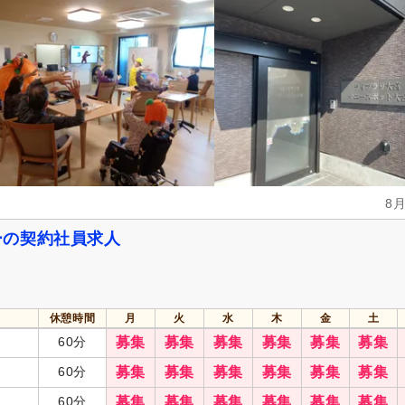
週休2日
(17)
4週8休
(3)
土曜休み
(4)
日曜休み
(9)
年間休日120日以上
(8)
産休あり
(78)
介護休業
(66)
看護休暇
(24)
冬季休暇
(9)
年末年始休暇
(5)
社会保険完備
(93)
研修制度あり
(78)
昇給あり
(83)
復職支援あり
(12)
ア
8
日・祝給与アップ
(4)
住宅手当
(18)
ーの契約社員求人
通勤手当
(90)
人事評価制度あり
(78)
制服あり
(66)
夜勤手当
(40)
託児施設あり
(3)
資格手当
(39)
休憩時間
月
火
水
木
金
土
扶養手当
(13)
再雇用制度あり
(40)
60分
募集
募集
募集
募集
募集
募集
副業可
(17)
60分
募集
募集
募集
募集
募集
募集
自動車通勤可
(61)
自転車通勤可
(78)
60分
募集
募集
募集
募集
募集
募集