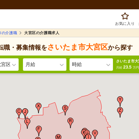
お気に入り
市の介護職
大宮区の介護職求人
さいたま市大宮区
転職・募集情報を
から探す
さいたま市大
大宮区
月給
時給
23.5
月給
万