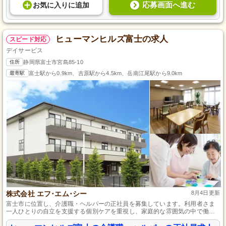
応募画面へ進む
お気に入り
に
追加
ヒューマンヒルズ富士の求人
スピード対応
デイサービス
住所
静岡県富士市宮島85-10
最寄駅
富士駅から0.9km、吉原駅から4.5km、岳南江尾駅から9.0km
株式会社 エフ･エム･シー
8月4日更新
富士市に位置し、介護職・ヘルパーの正社員を募集しています。利用者さま
一人ひとりの自立を支援する個別ケアを重視し、家庭的な雰囲気の中で働け
ます。初任者研修資格を持つ方であれば、実務未経験でも歓迎。託児所があ