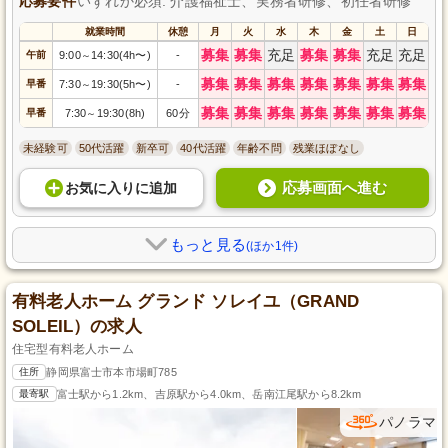
応募要件
いずれか必須: 介護福祉士、実務者研修、初任者研修
就業時間
休憩
月
火
水
木
金
土
日
募集
募集
充足
募集
募集
充足
充足
午前
9:00
14:30(4h〜)
-
～
募集
募集
募集
募集
募集
募集
募集
早番
7:30
19:30(5h〜)
-
～
募集
募集
募集
募集
募集
募集
募集
早番
7:30
19:30(8h)
60分
～
未経験可
50代活躍
新卒可
40代活躍
年齢不問
残業ほぼなし
応募画面へ進む
お気に入り
に
追加
もっと見る
(ほか1件)
有料老人ホーム グランド ソレイユ（GRAND
SOLEIL）の求人
住宅型有料老人ホーム
住所
静岡県富士市本市場町785
最寄駅
富士駅から1.2km、吉原駅から4.0km、岳南江尾駅から8.2km
パノラマ