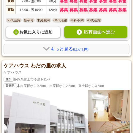
募集
募集
募集
募集
募集
募集
募集
夜勤
7:00
翌0:00
60分
～
募集
募集
募集
募集
募集
募集
募集
夜勤
16:00
翌10:00
120分
～
50代活躍
新卒可
未経験可
60代活躍
年齢不問
40代活躍
応募画面へ進む
お気に入り
に
追加
もっと見る
(ほか1件)
ケアハウス わだの里の求人
ケアハウス
住所
静岡県富士市今泉1-11-7
最寄駅
本吉原駅から0.3km、吉原駅から2.5km、富士駅から3.8km