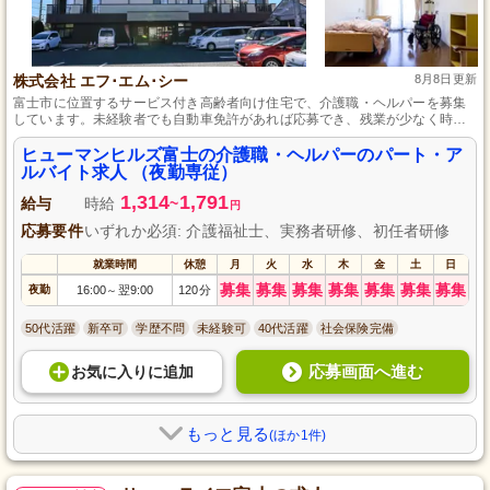
株式会社 エフ･エム･シー
8月8日更新
富士市に位置するサービス付き高齢者向け住宅で、介護職・ヘルパーを募集
しています。未経験者でも自動車免許があれば応募でき、残業が少なく時間
通りに終わるため、家庭やプライベートとの両立がしやすい点がおすすめで
す。勤務日数や曜日は相談可能で、マイカー通勤もできる駐車場完備で安心
ヒューマンヒルズ富士の介護職・ヘルパーのパート・ア
です。
ルバイト求人 （夜勤専従）
1,314
1,791
給与
時給
~
円
応募要件
いずれか必須: 介護福祉士、実務者研修、初任者研修
就業時間
休憩
月
火
水
木
金
土
日
募集
募集
募集
募集
募集
募集
募集
夜勤
16:00
翌9:00
120分
～
50代活躍
新卒可
学歴不問
未経験可
40代活躍
社会保険完備
応募画面へ進む
お気に入り
に
追加
もっと見る
(ほか1件)