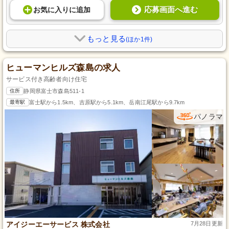
応募画面へ進む
お気に入り
に
追加
もっと見る
(ほか1件)
ヒューマンヒルズ森島の求人
サービス付き高齢者向け住宅
住所
静岡県富士市森島511-1
最寄駅
富士駅から1.5km、吉原駅から5.1km、岳南江尾駅から9.7km
パノラマ
アイジーエーサービス 株式会社
7月28日更新