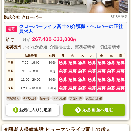
株式会社 クローバー
8月8日更新
クローバーライフ富士の介護職・ヘルパーの正社
急募
員求人
267,400
333,000
給与
月給
~
円
応募要件
いずれか必須: 介護福祉士、実務者研修、初任者研修
就業時間
休憩
月
火
水
木
金
土
日
急募
急募
急募
急募
急募
急募
急募
早番
7:00
16:00
60分
～
急募
急募
急募
急募
急募
急募
急募
日勤
9:00
18:00
60分
～
急募
急募
急募
急募
急募
急募
急募
遅番
11:00
20:00
60分
～
急募
急募
急募
急募
急募
急募
急募
夜勤
17:00
翌9:00
120分
～
未経験可
40代活躍
新卒可
50代活躍
学歴不問
女性が活躍
応募画面へ進む
お気に入り
に
追加
介護老人保健施設 ヒューマンライフ富士の求人