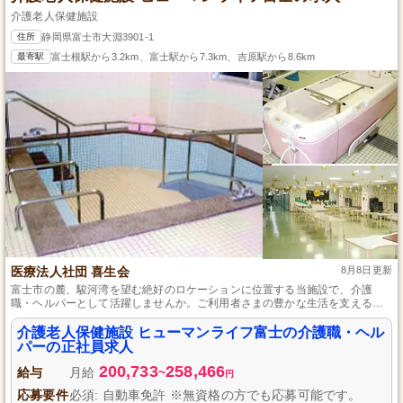
介護老人保健施設
住所
静岡県富士市大淵3901-1
最寄駅
富士根駅から3.2km、富士駅から7.3km、吉原駅から8.6km
医療法人社団 喜生会
8月8日更新
富士市の麓、駿河湾を望む絶好のロケーションに位置する当施設で、介護
職・ヘルパーとして活躍しませんか。ご利用者さまの豊かな生活を支える仕
事は、あなたの手で心温まるサポートを提供します。明るくアットホームな
環境で、笑顔あふれる毎日をご一緒に作り上げましょう。年間休日113日と十
介護老人保健施設 ヒューマンライフ富士の介護職・ヘル
分な休暇があり、充実した福利厚生も魅力の一つです。
パーの正社員求人
200,733
258,466
給与
月給
~
円
応募要件
必須: 自動車免許 ※無資格の方でも応募可能です。