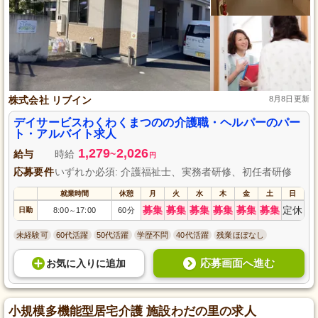
株式会社 リブイン
8月8日更新
デイサービスわくわくまつのの介護職・ヘルパーのパー
ト・アルバイト求人
1,279
2,026
給与
時給
~
円
応募要件
いずれか必須: 介護福祉士、実務者研修、初任者研修
就業時間
休憩
月
火
水
木
金
土
日
募集
募集
募集
募集
募集
募集
定休
日勤
8:00
17:00
60分
～
未経験可
60代活躍
50代活躍
学歴不問
40代活躍
残業ほぼなし
応募画面へ進む
お気に入り
に
追加
小規模多機能型居宅介護 施設わだの里の求人