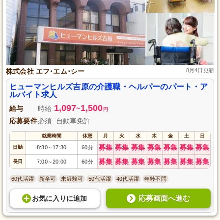
株式会社 エフ･エム･シー
8月4日更新
ヒューマンヒルズ吉原の介護職・ヘルパーのパート・ア
ルバイト求人
1,097
1,500
給与
時給
~
円
応募要件
必須: 自動車免許
就業時間
休憩
月
火
水
木
金
土
日
募集
募集
募集
募集
募集
募集
募集
日勤
8:30
17:30
60分
～
募集
募集
募集
募集
募集
募集
募集
長日
7:00
20:00
60分
～
60代活躍
新卒可
未経験可
50代活躍
40代活躍
年齢不問
応募画面へ進む
お気に入り
に
追加