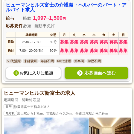
ヒューマンヒルズ富士の介護職・ヘルパーのパート・ア
ルバイト求人
1,097
1,500
給与
時給
~
円
応募要件
必須: 自動車免許
就業時間
休憩
月
火
水
木
金
土
日
募集
募集
募集
募集
募集
募集
募集
日勤
8:30
17:30
60分
～
募集
募集
募集
募集
募集
募集
募集
長日
7:00
20:00(8h)
60分
～
50代活躍
未経験可
年齢不問
60代活躍
新卒可
学歴不問
応募画面へ進む
お気に入り
に
追加
ヒューマンヒルズ新富士の求人
定期巡回・随時対応型
住所
静岡県富士市柳島198-3
最寄駅
富士駅から1.7km、吉原駅から3.3km、岳南江尾駅から7.9km