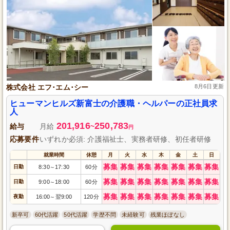
株式会社 エフ･エム･シー
8月6日更新
ヒューマンヒルズ新富士の介護職・ヘルパーの正社員求
人
201,916
250,783
給与
月給
~
円
応募要件
いずれか必須: 介護福祉士、実務者研修、初任者研修
就業時間
休憩
月
火
水
木
金
土
日
募集
募集
募集
募集
募集
募集
募集
日勤
8:30
17:30
60分
～
募集
募集
募集
募集
募集
募集
募集
日勤
9:00
18:00
60分
～
募集
募集
募集
募集
募集
募集
募集
夜勤
16:00
翌9:00
120分
～
新卒可
60代活躍
50代活躍
学歴不問
未経験可
残業ほぼなし