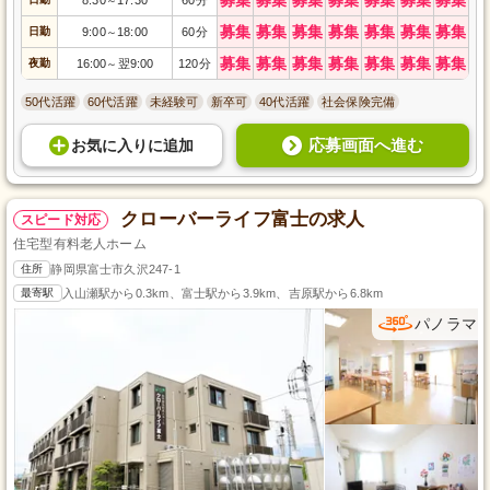
～
募集
募集
募集
募集
募集
募集
募集
日勤
9:00
18:00
60分
～
募集
募集
募集
募集
募集
募集
募集
夜勤
16:00
翌9:00
120分
～
50代活躍
60代活躍
未経験可
新卒可
40代活躍
社会保険完備
応募画面へ進む
お気に入り
に
追加
クローバーライフ富士の求人
スピード対応
住宅型有料老人ホーム
住所
静岡県富士市久沢247-1
最寄駅
入山瀬駅から0.3km、富士駅から3.9km、吉原駅から6.8km
パノラマ