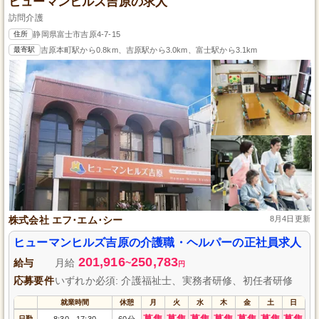
ヒューマンヒルズ吉原の求人
訪問介護
住所
静岡県富士市吉原4-7-15
最寄駅
吉原本町駅から0.8km、吉原駅から3.0km、富士駅から3.1km
株式会社 エフ･エム･シー
8月4日更新
ヒューマンヒルズ吉原の介護職・ヘルパーの正社員求人
201,916
250,783
給与
月給
~
円
応募要件
いずれか必須: 介護福祉士、実務者研修、初任者研修
就業時間
休憩
月
火
水
木
金
土
日
募集
募集
募集
募集
募集
募集
募集
日勤
8:30
17:30
60分