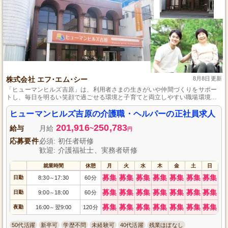
株式会社 エフ･エム･シー
8月8日更新
「ヒューマンヒルズ吉原」は、利用者さまの生きがいや仲間づくりをサポー
トし、毎日を明るい笑顔で過ごせる環境と子育てと両立しやすい職場環境を
提供しています。
ヒューマンヒルズ吉原の介護職・ヘルパーの正社員求人
201,916
250,783
給与
月給
~
円
応募要件
必須: 初任者研修
歓迎: 介護福祉士、実務者研修
就業時間
休憩
月
火
水
木
金
土
日
募集
募集
募集
募集
募集
募集
募集
日勤
8:30
17:30
60分
～
募集
募集
募集
募集
募集
募集
募集
日勤
9:00
18:00
60分
～
募集
募集
募集
募集
募集
募集
募集
夜勤
16:00
翌9:00
120分
～
50代活躍
新卒可
学歴不問
未経験可
40代活躍
残業ほぼなし