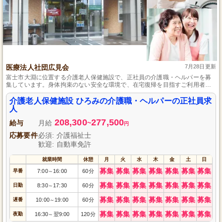
医療法人社団広見会
7月28日更新
富士市大淵に位置する介護老人保健施設で、正社員の介護職・ヘルパーを募
集しています。身体拘束のない安全な環境で、在宅復帰を目指すご利用者さ
まの心身機能の維持・回復をサポート。資格手当や家族手当など、各種手当
や年2回の賞与で安定した収入を得られ、ご家庭をお持ちの方も安心です。
介護老人保健施設 ひろみの介護職・ヘルパーの正社員求
人
208,300
277,500
給与
月給
~
円
応募要件
必須: 介護福祉士
歓迎: 自動車免許
就業時間
休憩
月
火
水
木
金
土
日
募集
募集
募集
募集
募集
募集
募集
早番
7:00
16:00
60分
～
募集
募集
募集
募集
募集
募集
募集
日勤
8:30
17:30
60分
～
募集
募集
募集
募集
募集
募集
募集
遅番
10:00
19:00
60分
～
募集
募集
募集
募集
募集
募集
募集
夜勤
16:30
翌9:00
120分
～