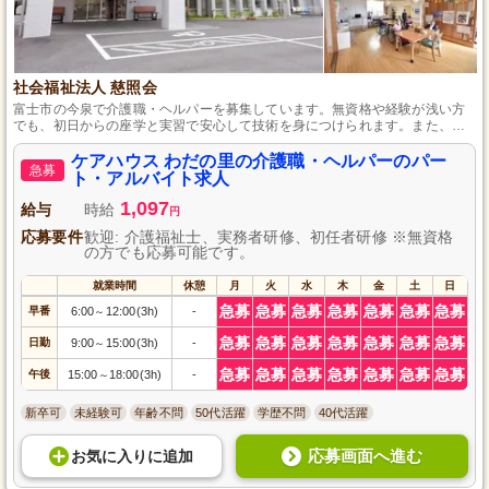
社会福祉法人 慈照会
富士市の今泉で介護職・ヘルパーを募集しています。無資格や経験が浅い方
でも、初日からの座学と実習で安心して技術を身につけられます。また、ス
タッフ間の仲の良さと長く働く人が多い環境は、快適な職場作りに貢献して
います。勤務時間の相談にも柔軟に対応するので、子育て中の方も気軽にご
ケアハウス わだの里の介護職・ヘルパーのパー
急募
相談ください。
ト・アルバイト求人
1,097
給与
時給
円
応募要件
歓迎: 介護福祉士、実務者研修、初任者研修 ※無資格
の方でも応募可能です。
就業時間
休憩
月
火
水
木
金
土
日
急募
急募
急募
急募
急募
急募
急募
早番
6:00
12:00(3h)
-
～
急募
急募
急募
急募
急募
急募
急募
日勤
9:00
15:00(3h)
-
～
急募
急募
急募
急募
急募
急募
急募
午後
15:00
18:00(3h)
-
～
新卒可
未経験可
年齢不問
50代活躍
学歴不問
40代活躍
応募画面へ進む
お気に入り
に
追加