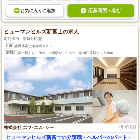
応募画面へ進む
お気に入り
に
追加
ヒューマンヒルズ新富士の求人
定期巡回・随時対応型
住所
静岡県富士市柳島198-3
最寄駅
富士駅から1.7km、吉原駅から3.3km、岳南江尾駅から7.9km
株式会社 エフ･エム･シー
8月8日更新
ヒューマンヒルズ新富士の介護職・ヘルパーのパート・