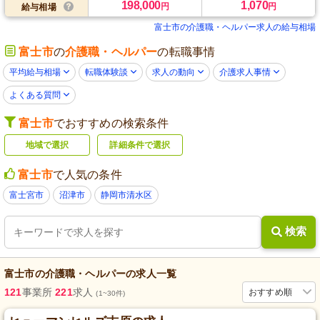
198,000
1,070
円
円
給与相場
富士市の介護職・ヘルパー求人の給与相場
富士市
の
介護職・ヘルパー
の転職事情
平均給与相場
転職体験談
求人の動向
介護求人事情
よくある質問
富士市
でおすすめの検索条件
地域で選択
詳細条件で選択
富士市
で人気の条件
富士宮市
沼津市
静岡市清水区
検索
富士市
の
介護職・ヘルパー
の求人一覧
121
事業所
221
求人
おすすめ順
(1~30件)