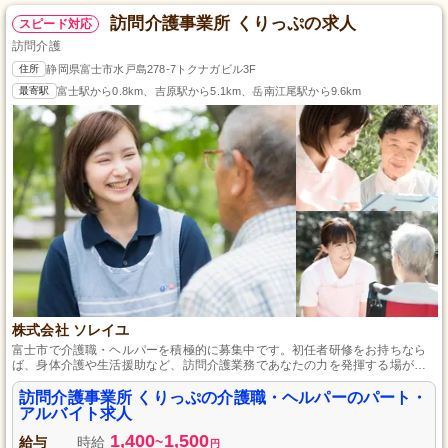
訪問介護事業所 くりっぷの求人
スピード対応
訪問介護
住所
静岡県富士市水戸島278-7トクナガビル3F
最寄駅
富士駅から0.8km、吉原駅から5.1km、岳南江尾駅から9.6km
株式会社 ソレイユ
富士市で介護職・ヘルパーを積極的に募集中です。初任者研修をお持ちなら
ば、身体介護や生活援助など、訪問介護業務であなたの力を発揮する場がこ
こにあります。勤務日数は週2日から3日で相談可能、土日祝のみの勤務も大
歓迎です。服装自由で、JR富士駅から車で5分のアクセスの良さ、規定の交
訪問介護事業所 くりっぷの介護職・ヘルパーのパート・
通費支給ありで通勤の負担も軽減できます。安心の保険加入も魅力の一つで
アルバイト求人
す。
1,400
1,500
給与
時給
~
円