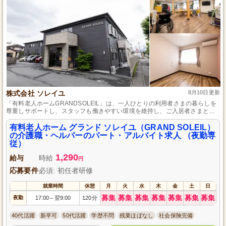
株式会社 ソレイユ
8月10日更新
「有料老人ホームGRANDSOLEIL」は、一人ひとりの利用者さまの暮らしを
尊重しサポートし、スタッフも働きやすい環境を維持し、ご入居者さまとス
タッフ双方が楽しく過ごせる施設です。
有料老人ホーム グランド ソレイユ（GRAND SOLEIL）
の介護職・ヘルパーのパート・アルバイト求人 （夜勤専
従）
1,290
給与
時給
円
応募要件
必須: 初任者研修
就業時間
休憩
月
火
水
木
金
土
日
募集
募集
募集
募集
募集
募集
募集
夜勤
17:00
翌9:00
120分
～
40代活躍
新卒可
50代活躍
学歴不問
残業ほぼなし
社会保険完備