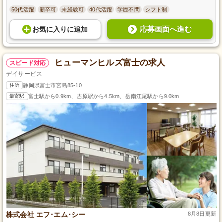
50代活躍
新卒可
未経験可
40代活躍
学歴不問
シフト制
応募画面へ進む
お気に入り
に
追加
ヒューマンヒルズ富士の求人
スピード対応
デイサービス
住所
静岡県富士市宮島85-10
最寄駅
富士駅から0.9km、吉原駅から4.5km、岳南江尾駅から9.0km
株式会社 エフ･エム･シー
8月8日更新