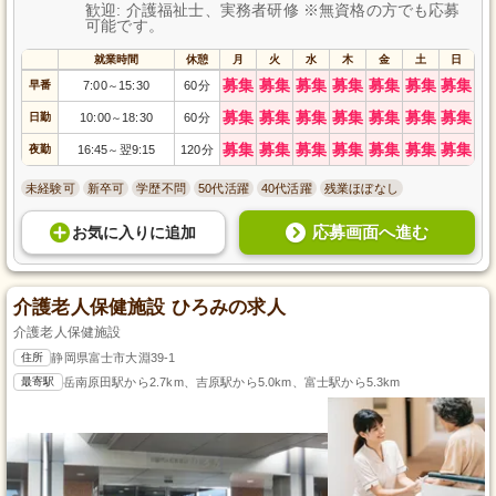
歓迎: 介護福祉士、実務者研修 ※無資格の方でも応募
可能です。
就業時間
休憩
月
火
水
木
金
土
日
募集
募集
募集
募集
募集
募集
募集
早番
7:00
15:30
60分
～
募集
募集
募集
募集
募集
募集
募集
日勤
10:00
18:30
60分
～
募集
募集
募集
募集
募集
募集
募集
夜勤
16:45
翌9:15
120分
～
未経験可
新卒可
学歴不問
50代活躍
40代活躍
残業ほぼなし
応募画面へ進む
お気に入り
に
追加
介護老人保健施設 ひろみの求人
介護老人保健施設
住所
静岡県富士市大淵39-1
最寄駅
岳南原田駅から2.7km、吉原駅から5.0km、富士駅から5.3km