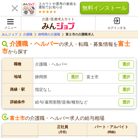
スカウトや選考の連絡を
無料インストール
通知でお知らせ
介護･医療求人サイト
メニュー
ログインする
みんジョブ
介護職
静岡県の介護職
富士市の介護職求人
介護職・ヘルパー
富士
の求人・転職・募集情報を
市
から探す
職種
介護職・ヘルパー
選択
地域
静岡県
選択
富士市
選択
路線・駅
指定なし
選択
詳細条件
給与/雇用形態/資格/種別など
選択
富士市
の介護職・ヘルパー求人の給与相場
正社員
パート・アルバイト
(月収)
(時給)