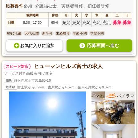
応募要件
必須: 介護福祉士、実務者研修、初任者研修
就業時間
休憩
月
火
水
木
金
土
日
充足
充足
充足
充足
充足
募集
募集
日勤
8:30
17:30
60分
～
60代活躍
50代活躍
新卒可
未経験可
年齢不問
学歴不問
応募画面へ進む
お気に入り
に
追加
ヒューマンヒルズ富士の求人
スピード対応
サービス付き高齢者向け住宅
住所
静岡県富士市宮島85-10
最寄駅
富士駅から0.9km、吉原駅から4.5km、岳南江尾駅から9.0km
パノラマ