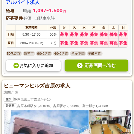
アルバイト求人
1,097
1,500
給与
時給
~
円
応募要件
必須: 自動車免許
就業時間
休憩
月
火
水
木
金
土
日
募集
募集
募集
募集
募集
募集
募集
日勤
8:30
17:30
60分
～
募集
募集
募集
募集
募集
募集
募集
長日
7:00
20:00(8h)
60分
～
50代活躍
新卒可
60代活躍
40代活躍
学歴不問
年齢不問
応募画面へ進む
お気に入り
に
追加
ヒューマンヒルズ吉原の求人
訪問介護
住所
静岡県富士市吉原4-7-15
最寄駅
吉原本町駅から0.8km、吉原駅から3.0km、富士駅から3.1km