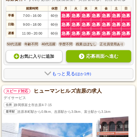
就業時間
休憩
月
火
水
木
金
土
日
急募
急募
急募
急募
急募
急募
急募
早番
7:00
16:00
60分
～
急募
急募
急募
急募
急募
急募
急募
日勤
9:00
18:00
60分
～
急募
急募
急募
急募
急募
急募
急募
遅番
11:00
20:00
60分
～
50代活躍
年齢不問
40代活躍
学歴不問
残業ほぼなし
正社員登用あり
応募画面へ進む
お気に入り
に
追加
もっと見る
(ほか1件)
ヒューマンヒルズ吉原の求人
スピード対応
デイサービス
住所
静岡県富士市吉原4-7-15
最寄駅
吉原本町駅から0.8km、吉原駅から3.0km、富士駅から3.1km