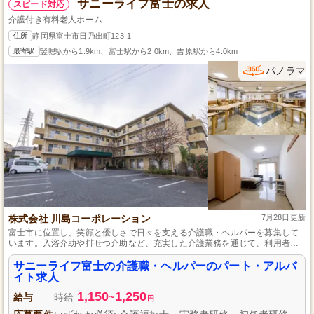
サニーライフ富士の求人
スピード対応
介護付き有料老人ホーム
住所
静岡県富士市日乃出町123-1
最寄駅
竪堀駅から1.9km、富士駅から2.0km、吉原駅から4.0km
パノラマ
株式会社 川島コーポレーション
7月28日更新
富士市に位置し、笑顔と優しさで日々を支える介護職・ヘルパーを募集して
います。入浴介助や排せつ介助など、充実した介護業務を通じて、利用者様
の生活を豊かにするお手伝いをすることで、あなた自身の成長と喜びも感じ
られる職場です。未経験でも初任者研修があれば始められ、経験を積みなが
サニーライフ富士の介護職・ヘルパーのパート・アルバ
ら専門性を高めることもできます。富士市で、意義ある仕事を始めません
イト求人
か？
1,150
1,250
給与
時給
~
円