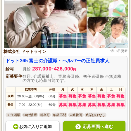
株式会社 ドットライン
7月13日更新
ドット365 富士の介護職・ヘルパーの正社員求人
287,000
426,000
給与
月給
~
円
応募要件
歓迎: 介護福祉士、実務者研修、初任者研修 ※無資格
の方でも応募可能です。
就業時間
休憩
月
火
水
木
金
土
日
募集
募集
募集
募集
募集
募集
募集
夜勤
20:00
翌8:00(8h)
60分
～
募集
募集
募集
募集
募集
募集
募集
長日
7:00
22:00(8h)
60分
～
60代活躍
50代活躍
新卒可
年齢不問
未経験可
残業ほぼなし
応募画面へ進む
お気に入り
に
追加