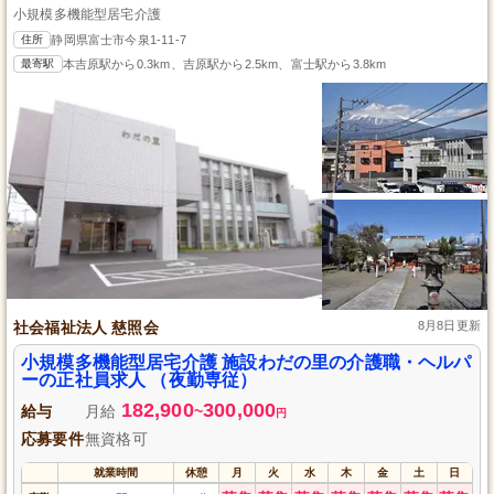
小規模多機能型居宅介護
住所
静岡県富士市今泉1-11-7
最寄駅
本吉原駅から0.3km、吉原駅から2.5km、富士駅から3.8km
社会福祉法人 慈照会
8月8日更新
小規模多機能型居宅介護 施設わだの里の介護職・ヘルパ
ーの正社員求人 （夜勤専従）
182,900
300,000
給与
月給
~
円
応募要件
無資格可
就業時間
休憩
月
火
水
木
金
土
日