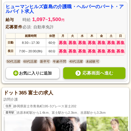
ヒューマンヒルズ森島の介護職・ヘルパーのパート・ア
ルバイト求人
1,097
1,500
給与
時給
~
円
応募要件
必須: 自動車免許
就業時間
休憩
月
火
水
木
金
土
日
募集
募集
募集
募集
募集
募集
募集
日勤
8:30
17:30
60分
～
募集
募集
募集
募集
募集
募集
募集
長日
7:00
20:00(8h)
60分
～
50代活躍
60代活躍
新卒可
年齢不問
40代活躍
未経験可
応募画面へ進む
お気に入り
に
追加
ドット365 富士の求人
訪問介護
住所
静岡県富士市青島町195-3グレース富士202
最寄駅
吉原本町駅から1.4km、富士駅から2.3km、吉原駅から3.2km