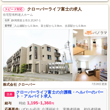
クローバーライフ富士の求人
スピード対応
住宅型有料老人ホーム
住所
静岡県富士市久沢247-1
最寄駅
入山瀬駅から0.3km、富士駅から3.9km、吉原駅から6.8km
パノラマ
株式会社 クローバー
7月28日更新
クローバーライフ富士の介護職・ヘルパーのパー
急募
ト・アルバイト求人
1,195
1,360
給与
時給
~
円
応募要件
いずれか必須: 介護福祉士、実務者研修、初任者研修