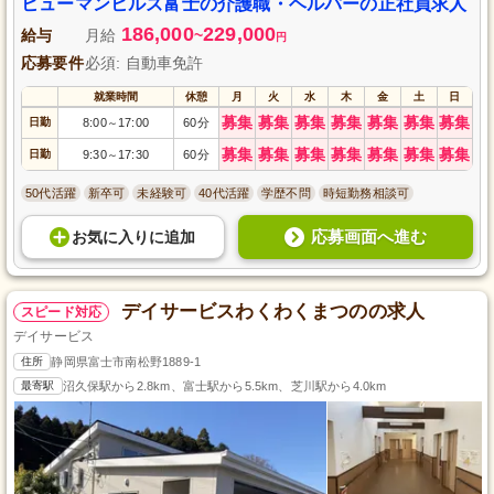
り、子育て中の方も安心して長期にわたり活躍できる環境を整えています。
ヒューマンヒルズ富士の介護職・ヘルパーの正社員求人
186,000
229,000
給与
月給
~
円
応募要件
必須: 自動車免許
就業時間
休憩
月
火
水
木
金
土
日
募集
募集
募集
募集
募集
募集
募集
日勤
8:00
17:00
60分
～
募集
募集
募集
募集
募集
募集
募集
日勤
9:30
17:30
60分
～
50代活躍
新卒可
未経験可
40代活躍
学歴不問
時短勤務相談可
応募画面へ進む
お気に入り
に
追加
デイサービスわくわくまつのの求人
スピード対応
デイサービス
住所
静岡県富士市南松野1889-1
最寄駅
沼久保駅から2.8km、富士駅から5.5km、芝川駅から4.0km