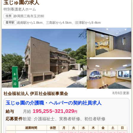
玉じゅ園の求人
特別養護老人ホーム
住所
静岡県三島市玉沢80
最寄駅
函南駅から1.8km、三島駅から4.5km、沼津駅から9.4km
社会福祉法人 伊豆社会福祉事業会
8月6日更新
玉じゅ園の介護職・ヘルパーの契約社員求人
195,255
321,029
給与
月給
~
円
応募要件
歓迎: 介護福祉士、実務者研修、初任者研修
就業時間
休憩
月
火
水
木
金
土
日