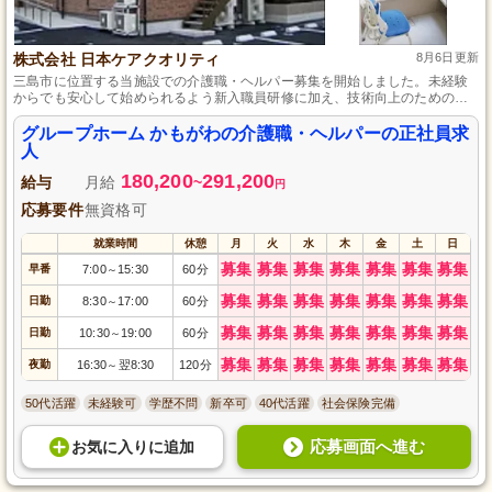
株式会社 日本ケアクオリティ
8月6日更新
三島市に位置する当施設での介護職・ヘルパー募集を開始しました。未経験
からでも安心して始められるよう新入職員研修に加え、技術向上のための研
修制度が整っております。一人一人に寄り添ったケアを大切にし、心を込め
てご利用者様のサポートを行っています。週休二日のシフト制で、メリハリ
グループホーム かもがわの介護職・ヘルパーの正社員求
をつけて働ける環境です。
人
180,200
291,200
給与
月給
~
円
応募要件
無資格可
就業時間
休憩
月
火
水
木
金
土
日
募集
募集
募集
募集
募集
募集
募集
早番
7:00
15:30
60分
～
募集
募集
募集
募集
募集
募集
募集
日勤
8:30
17:00
60分
～
募集
募集
募集
募集
募集
募集
募集
日勤
10:30
19:00
60分
～
募集
募集
募集
募集
募集
募集
募集
夜勤
16:30
翌8:30
120分
～
50代活躍
未経験可
学歴不問
新卒可
40代活躍
社会保険完備
応募画面へ進む
お気に入り
に
追加