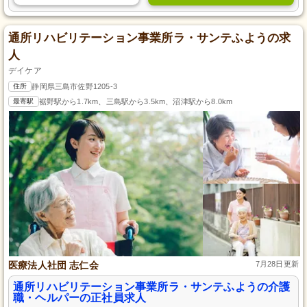
通所リハビリテーション事業所ラ・サンテふようの求
人
デイケア
住所
静岡県三島市佐野1205-3
最寄駅
裾野駅から1.7km、三島駅から3.5km、沼津駅から8.0km
医療法人社団 志仁会
7月28日更新
通所リハビリテーション事業所ラ・サンテふようの介護
職・ヘルパーの正社員求人