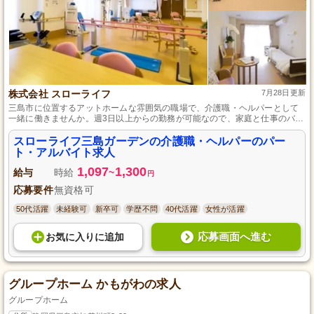
株式会社 スローライフ
7月28日更新
三島市に位置するアットホームな雰囲気の職場で、介護職・ヘルパーとして
一緒に働きませんか。週3日以上からの勤務が可能なので、家庭と仕事のバラ
ンスを保ちながら、食事介助や入浴介助など、高齢者のサポートに貢献でき
ます。臨時手当の支給もあり、頑張りがしっかりと評価される環境です。
スローライフ三島ガーデンの介護職・ヘルパーのパー
ト・アルバイト求人
1,097
1,300
給与
時給
~
円
応募要件
無資格可
50代活躍
未経験可
新卒可
学歴不問
40代活躍
女性が活躍
応募画面へ進む
お気に入り
に
追加
グループホーム かもがわの求人
グループホーム