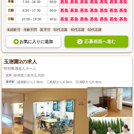
募集
募集
募集
募集
募集
募集
募集
早番
7:30
16:30
60分
～
募集
募集
募集
募集
募集
募集
募集
日勤
8:30
17:30
60分
～
募集
募集
募集
募集
募集
募集
募集
日勤
10:00
19:00
60分
～
未経験可
年齢不問
新卒可
50代活躍
40代活躍
60代活躍
応募画面へ進む
お気に入り
に
追加
玉澍園2の求人
特別養護老人ホーム
住所
静岡県三島市玉沢80
最寄駅
函南駅から1.8km、三島駅から4.5km、沼津駅から9.4km