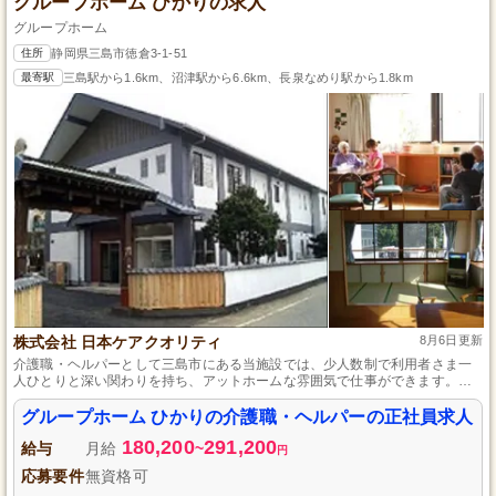
グループホーム ひかりの求人
グループホーム
住所
静岡県三島市徳倉3-1-51
最寄駅
三島駅から1.6km、沼津駅から6.6km、長泉なめり駅から1.8km
株式会社 日本ケアクオリティ
8月6日更新
介護職・ヘルパーとして三島市にある当施設では、少人数制で利用者さま一
人ひとりと深い関わりを持ち、アットホームな雰囲気で仕事ができます。利
用者さまの日常生活のサポートを主に、チームで協力しながら、一から介護
のスキルを学び、成長できる環境があります。未経験の方でも安心して始め
グループホーム ひかりの介護職・ヘルパーの正社員求人
られるよう、充実した研修制度をご用意しております。
180,200
291,200
給与
月給
~
円
応募要件
無資格可