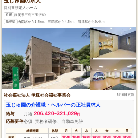
玉じゅ園の求人
特別養護老人ホーム
住所
静岡県三島市玉沢80
最寄駅
函南駅から1.8km、三島駅から4.5km、沼津駅から9.4km
社会福祉法人 伊豆社会福祉事業会
8月6日更新
玉じゅ園の介護職・ヘルパーの正社員求人
206,420
321,029
給与
月給
~
円
応募要件
必須: 実務者研修、自動車免許
就業時間
休憩
月
火
水
木
金
土
日
募集
募集
募集
募集
募集
募集
募集
早番
7:30
16:30
60分