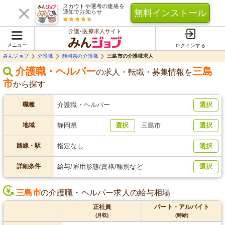
スカウトや選考の連絡を
無料インストール
通知でお知らせ
介護･医療求人サイト
メニュー
ログインする
みんジョブ
介護職
静岡県の介護職
三島市の介護職求人
介護職・ヘルパー
三島
の求人・転職・募集情報を
市
から探す
職種
介護職・ヘルパー
選択
地域
静岡県
選択
三島市
選択
路線・駅
指定なし
選択
詳細条件
給与/雇用形態/資格/種別など
選択
三島市
の介護職・ヘルパー求人の給与相場
正社員
パート・アルバイト
(月収)
(時給)