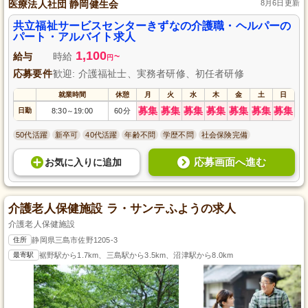
医療法人社団 静岡健生会
8月6日更新
共立福祉サービスセンターきずなの介護職・ヘルパーの
パート・アルバイト求人
1,100
給与
時給
~
円
応募要件
歓迎: 介護福祉士、実務者研修、初任者研修
就業時間
休憩
月
火
水
木
金
土
日
募集
募集
募集
募集
募集
募集
募集
日勤
8:30
19:00
60分
～
50代活躍
新卒可
40代活躍
年齢不問
学歴不問
社会保険完備
応募画面へ進む
お気に入り
に
追加
介護老人保健施設 ラ・サンテふようの求人
介護老人保健施設
住所
静岡県三島市佐野1205-3
最寄駅
裾野駅から1.7km、三島駅から3.5km、沼津駅から8.0km