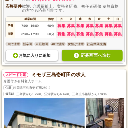
応募要件
歓迎: 介護福祉士、実務者研修、初任者研修 ※無資格
の方でも応募可能です。
就業時間
休憩
月
火
水
木
金
土
日
募集
募集
募集
募集
募集
募集
募集
早番
7:00
16:00
60分
～
募集
募集
募集
募集
募集
募集
募集
日勤
8:30
17:30
60分
～
50代活躍
新卒可
未経験可
40代活躍
女性が活躍
社会保険完備
応募画面へ進む
お気に入り
に
追加
ミモザ三島壱町田の求人
スピード対応
介護付き有料老人ホーム
住所
静岡県三島市壱町田250-2
最寄駅
三島駅から1.2km、沼津駅から6.4km、三島広小路駅から1.9km