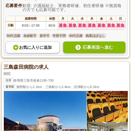
応募要件
歓迎: 介護福祉士、実務者研修、初任者研修 ※無資格
の方でも応募可能です。
就業時間
休憩
月
火
水
木
金
土
日
募集
募集
募集
募集
募集
募集
募集
日勤
8:00
17:00
60分
～
50代活躍
未経験可
新卒可
学歴不問
40代活躍
残業ほぼなし
応募画面へ進む
お気に入り
に
追加
三島森田病院の求人
病院
住所
静岡県三島市徳倉1195-793
最寄駅
裾野駅から2.1km、三島駅から3.4km、沼津駅から8.2km