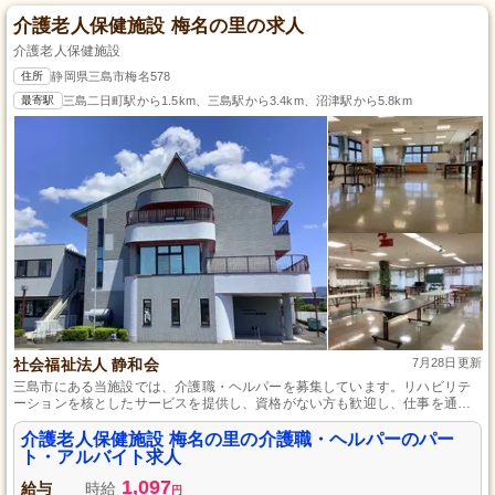
介護老人保健施設 梅名の里の求人
介護老人保健施設
住所
静岡県三島市梅名578
最寄駅
三島二日町駅から1.5km、三島駅から3.4km、沼津駅から5.8km
社会福祉法人 静和会
7月28日更新
三島市にある当施設では、介護職・ヘルパーを募集しています。リハビリテ
ーションを核としたサービスを提供し、資格がない方も歓迎し、仕事を通じ
て資格取得が目指せます。資格手当や資格取得支援制度があり、キャリアア
ップも可能です。勤務時間・日数は相談に応じますので、ライフスタイルに
介護老人保健施設 梅名の里の介護職・ヘルパーのパー
合わせた働き方が実現できます。
ト・アルバイト求人
1,097
給与
時給
円