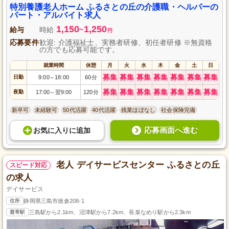
もキャリアアップが目指せます。シフト制で働きやすさも抜群、私生活との
特別養護老人ホーム ふるさとの丘の介護職・ヘルパーの
両立も心配無用です。
パート・アルバイト求人
1,150
1,250
給与
時給
~
円
応募要件
歓迎: 介護福祉士、実務者研修、初任者研修 ※無資格
の方でも応募可能です。
就業時間
休憩
月
火
水
木
金
土
日
募集
募集
募集
募集
募集
募集
募集
日勤
9:00
18:00
60分
～
募集
募集
募集
募集
募集
募集
募集
夜勤
17:00
翌9:00
120分
～
新卒可
未経験可
50代活躍
40代活躍
残業ほぼなし
社会保険完備
応募画面へ進む
お気に入り
に
追加
老人 デイサービスセンター ふるさとの丘
スピード対応
の求人
デイサービス
住所
静岡県三島市徳倉208-1
最寄駅
三島駅から2.1km、沼津駅から7.2km、長泉なめり駅から2.3km