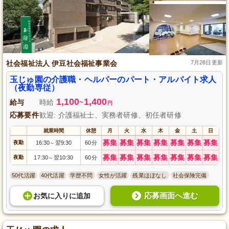
社会福祉法人 伊豆社会福祉事業会
7月28日更新
玉じゅ園の介護職・ヘルパーのパート・アルバイト求人
（夜勤専従）
1,100
1,400
給与
時給
~
円
応募要件
歓迎: 介護福祉士、実務者研修、初任者研修
就業時間
休憩
月
火
水
木
金
土
日
募集
募集
募集
募集
募集
募集
募集
夜勤
16:30
翌9:30
60分
～
募集
募集
募集
募集
募集
募集
募集
夜勤
17:30
翌10:30
60分
～
50代活躍
40代活躍
学歴不問
女性が活躍
残業ほぼなし
社会保険完備
応募画面へ進む
お気に入り
に
追加