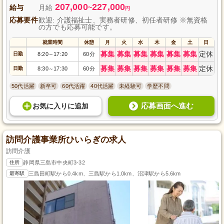
207,000
227,000
給与
月給
~
円
応募要件
歓迎: 介護福祉士、実務者研修、初任者研修 ※無資格
の方でも応募可能です。
就業時間
休憩
月
火
水
木
金
土
日
募集
募集
募集
募集
募集
募集
定休
日勤
8:20
17:20
60分
～
募集
募集
募集
募集
募集
募集
定休
日勤
8:30
17:30
60分
～
50代活躍
新卒可
60代活躍
40代活躍
未経験可
学歴不問
応募画面へ進む
お気に入り
に
追加
訪問介護事業所ひいらぎの求人
訪問介護
住所
静岡県三島市中央町3-32
最寄駅
三島田町駅から0.4km、三島駅から1.0km、沼津駅から5.6km