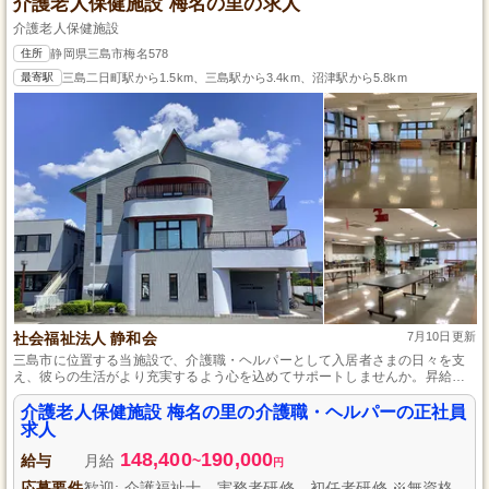
介護老人保健施設 梅名の里の求人
介護老人保健施設
住所
静岡県三島市梅名578
最寄駅
三島二日町駅から1.5km、三島駅から3.4km、沼津駅から5.8km
社会福祉法人 静和会
7月10日更新
三島市に位置する当施設で、介護職・ヘルパーとして入居者さまの日々を支
え、彼らの生活がより充実するよう心を込めてサポートしませんか。昇給・
賞与、住宅手当や家族手当の支給といった充実した福利厚生のもと、年間休
日125日でプライベートも大切にしながら働けます。初任者研修以上の資格を
介護老人保健施設 梅名の里の介護職・ヘルパーの正社員
お持ちで、経験を活かして一緒に成長しましょう。
求人
148,400
190,000
給与
月給
~
円
応募要件
歓迎: 介護福祉士、実務者研修、初任者研修 ※無資格