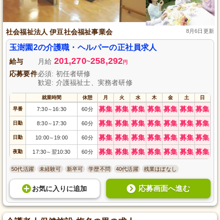
社会福祉法人 伊豆社会福祉事業会
8月6日更新
玉澍園2の介護職・ヘルパーの正社員求人
201,270
258,292
給与
月給
~
円
応募要件
必須: 初任者研修
歓迎: 介護福祉士、実務者研修
就業時間
休憩
月
火
水
木
金
土
日
募集
募集
募集
募集
募集
募集
募集
早番
7:30
16:30
60分
～
募集
募集
募集
募集
募集
募集
募集
日勤
8:30
17:30
60分
～
募集
募集
募集
募集
募集
募集
募集
日勤
10:00
19:00
60分
～
募集
募集
募集
募集
募集
募集
募集
夜勤
17:30
翌10:30
60分
～
50代活躍
未経験可
新卒可
学歴不問
40代活躍
残業ほぼなし
応募画面へ進む
お気に入り
に
追加