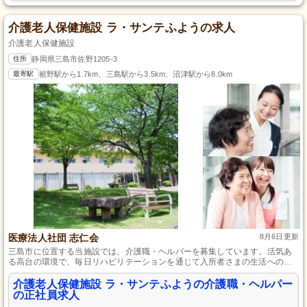
介護老人保健施設 ラ・サンテふようの求人
介護老人保健施設
住所
静岡県三島市佐野1205-3
最寄駅
裾野駅から1.7km、三島駅から3.5km、沼津駅から8.0km
医療法人社団 志仁会
8月6日更新
三島市に位置する当施設では、介護職・ヘルパーを募集しています。活気あ
る高台の環境で、毎日リハビリテーションを通じて入所者さまの生活への意
欲を高めることに貢献できます。身の回りのお世話や、歩行訓練、楽しい体
操など、多彩なサポートを行いながら、介護のスキルアップを目指せます。
介護老人保健施設 ラ・サンテふようの介護職・ヘルパー
の正社員求人