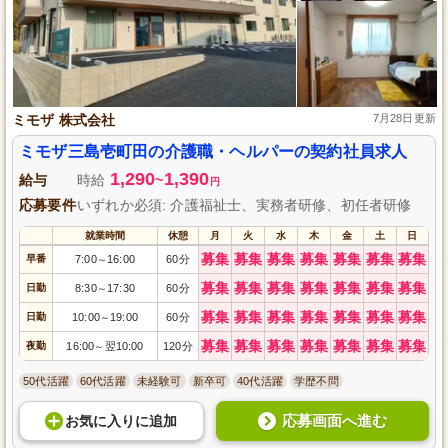
ミモザ 株式会社
7月28日更新
ミモザ三島壱町田の介護職・ヘルパーの契約社員求人
1,290
1,390
給与
時給
~
円
応募要件
いずれか必須: 介護福祉士、実務者研修、初任者研修
就業時間
休憩
月
火
水
木
金
土
日
募集
募集
募集
募集
募集
募集
募集
早番
7:00
16:00
60分
～
募集
募集
募集
募集
募集
募集
募集
日勤
8:30
17:30
60分
～
募集
募集
募集
募集
募集
募集
募集
日勤
10:00
19:00
60分
～
募集
募集
募集
募集
募集
募集
募集
夜勤
16:00
翌10:00
120分
～
50代活躍
60代活躍
未経験可
新卒可
40代活躍
学歴不問
応募画面へ進む
お気に入り
に
追加