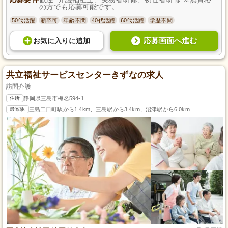
の方でも応募可能です。
50代活躍
新卒可
年齢不問
40代活躍
60代活躍
学歴不問
応募画面へ進む
お気に入り
に
追加
共立福祉サービスセンターきずなの求人
訪問介護
住所
静岡県三島市梅名594-1
最寄駅
三島二日町駅から1.4km、三島駅から3.4km、沼津駅から6.0km