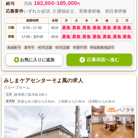
162,000
185,000
給与
月給
~
円
応募要件
いずれか必須: 介護福祉士、実務者研修、初任者研修
就業時間
休憩
月
火
水
木
金
土
日
募集
募集
募集
募集
募集
募集
募集
日勤
8:30
17:30
60分
～
募集
募集
募集
募集
募集
募集
募集
夜勤
17:00
翌9:00
60分
～
未経験可
新卒可
40代活躍
50代活躍
学歴不問
時短勤務相談可
応募画面へ進む
お気に入り
に
追加
みしまケアセンターそよ風の求人
グループホーム
住所
静岡県三島市萩196-1
最寄駅
長泉なめり駅から0.8km、三島駅から2.4km、沼津駅から6.6km
パノラマ