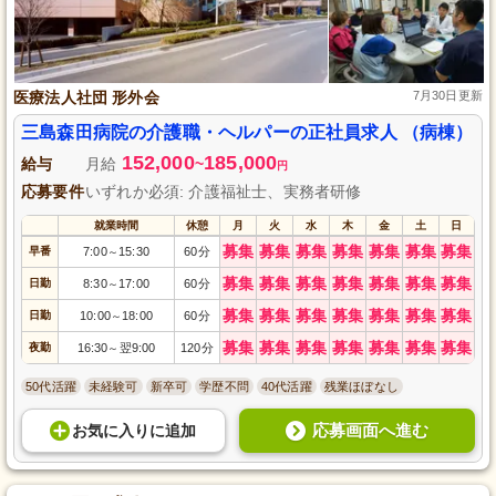
医療法人社団 形外会
7月30日更新
三島森田病院の介護職・ヘルパーの正社員求人 （病棟）
152,000
185,000
給与
月給
~
円
応募要件
いずれか必須: 介護福祉士、実務者研修
就業時間
休憩
月
火
水
木
金
土
日
募集
募集
募集
募集
募集
募集
募集
早番
7:00
15:30
60分
～
募集
募集
募集
募集
募集
募集
募集
日勤
8:30
17:00
60分
～
募集
募集
募集
募集
募集
募集
募集
日勤
10:00
18:00
60分
～
募集
募集
募集
募集
募集
募集
募集
夜勤
16:30
翌9:00
120分
～
50代活躍
未経験可
新卒可
学歴不問
40代活躍
残業ほぼなし
応募画面へ進む
お気に入り
に
追加