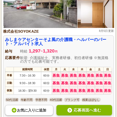
株式会社SOYOKAZE
8月5日更新
みしまケアセンターそよ風の介護職・ヘルパーのパー
ト・アルバイト求人
1,297
1,320
給与
時給
~
円
応募要件
歓迎: 介護福祉士、実務者研修、初任者研修 ※無資格
の方でも応募可能です。
就業時間
休憩
月
火
水
木
金
土
日
募集
募集
募集
募集
募集
募集
募集
早番
7:30
16:30
60分
～
募集
募集
募集
募集
募集
募集
募集
日勤
9:30
18:30
60分
～
募集
募集
募集
募集
募集
募集
募集
夜勤
16:30
翌9:30
60分
～
50代活躍
年齢不問
学歴不問
40代活躍
ブランク可
残業ほぼなし
応募画面へ進む
お気に入り
に
追加