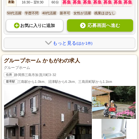
募集
募集
募集
募集
募集
募集
募集
夜勤
16:30
翌8:30
60分
～
50代活躍
学歴不問
40代活躍
新卒可
女性が活躍
残業ほぼなし
応募画面へ進む
お気に入り
に
追加
もっと見る
(ほか1件)
グループホーム かもがわの求人
グループホーム
住所
静岡県三島市加茂川町3-32
最寄駅
三島駅から1.0km、沼津駅から6.2km、三島田町駅から1.1km