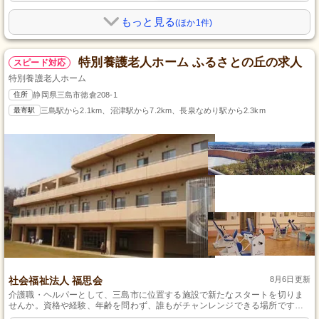
もっと見る
(ほか1件)
特別養護老人ホーム ふるさとの丘の求人
スピード対応
特別養護老人ホーム
住所
静岡県三島市徳倉208-1
最寄駅
三島駅から2.1km、沼津駅から7.2km、長泉なめり駅から2.3km
社会福祉法人 福思会
8月6日更新
介護職・ヘルパーとして、三島市に位置する施設で新たなスタートを切りま
せんか。資格や経験、年齢を問わず、誰もがチャンレンジできる場所です。
居住者様への思いやりと優しさを大切にし、やる気さえあれば未経験からで