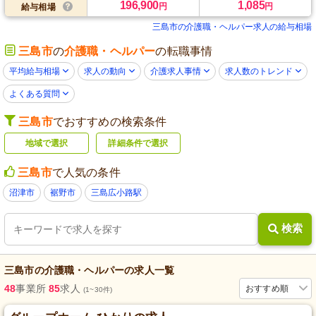
196,900
1,085
円
円
給与相場
三島市の介護職・ヘルパー求人の給与相場
三島市
の
介護職・ヘルパー
の転職事情
平均給与相場
求人の動向
介護求人事情
求人数のトレンド
よくある質問
三島市
でおすすめの検索条件
地域で選択
詳細条件で選択
三島市
で人気の条件
沼津市
裾野市
三島広小路駅
検索
三島市
の
介護職・ヘルパー
の求人一覧
48
事業所
85
求人
おすすめ順
(1~30件)