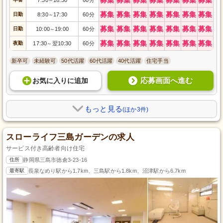
～
募集
募集
募集
募集
募集
募集
募集
日勤
8:30
17:30
60分
～
募集
募集
募集
募集
募集
募集
募集
日勤
10:00
19:00
60分
～
募集
募集
募集
募集
募集
募集
募集
夜勤
17:30
翌10:30
60分
～
新卒可
未経験可
50代活躍
60代活躍
40代活躍
住宅手当
応募画面へ進む
お気に入り
に
追加
もっと見る
(ほか3件)
スローライフ三島ガーデンの求人
サービス付き高齢者向け住宅
住所
静岡県三島市徳倉3-23-16
最寄駅
長泉なめり駅から1.7km、三島駅から1.8km、沼津駅から6.7km