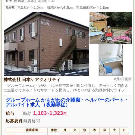
住所
静岡県三島市加茂川町3-32
最寄駅
三島駅から1.0km、沼津駅から6.2km、三島田町駅から1.1km
株式会社 日本ケアクオリティ
8月3日更新
「グループホームかもがわ」は三島市加茂川町に位置し、自分らしく前向き
に生活ができるようなサポートを提供し、ゆとりのある勤務体制でライフス
タイルに合わせた働き方が可能な設備が整っています。
グループホーム かもがわの介護職・ヘルパーのパート・
アルバイト求人 （夜勤専従）
1,103
1,323
給与
時給
~
円
応募要件
無資格可
就業時間
休憩
月
火
水
木
金
土
日