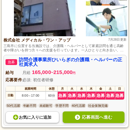
株式会社 メディカル・ワン・アップ
7月28日更新
三島市に位置する当施設では、介護職・ヘルパーとして家庭訪問を通じ高齢
者や障がいを持つ方々への支援を行っています。一人ひとりと向き合い、彼
らが自宅で安心して生活できるようサポートすることができます。初任者研
修の資格があれば未経験でも歓迎し、4週8休制度と社会保険完備で安定して
訪問介護事業所ひいらぎの介護職・ヘルパーの正
急募
働ける環境を整えています。
社員求人
165,000
215,000
給与
月給
~
円
応募要件
必須: 初任者研修
就業時間
休憩
月
火
水
木
金
土
日
急募
急募
急募
急募
急募
急募
急募
日勤
8:00
17:00
60分
～
50代活躍
年齢不問
未経験可
学歴不問
40代活躍
社会保険完備
応募画面へ進む
お気に入り
に
追加