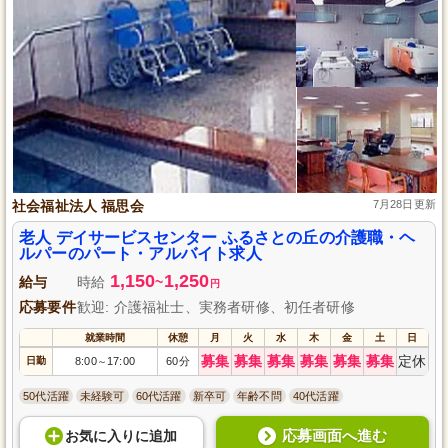
社会福祉法人 福思会
7月28日更新
老人 デイサービスセンター ふるさとの丘の介護職・ヘ
ルパーのパート・アルバイト求人
1,150
1,250
給与
時給
~
円
応募要件
歓迎: 介護福祉士、実務者研修、初任者研修
就業時間
休憩
月
火
水
木
金
土
日
募集
募集
募集
募集
募集
募集
定休
日勤
8:00
17:00
60分
～
50代活躍
未経験可
60代活躍
新卒可
年齢不問
40代活躍
応募画面へ進む
お気に入り
に
追加