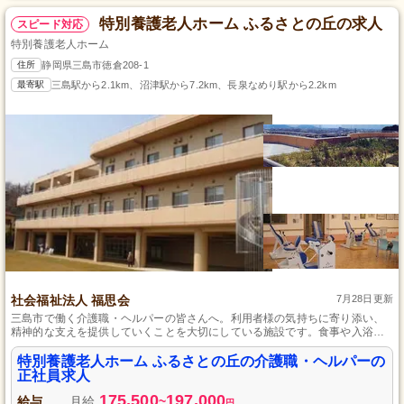
特別養護老人ホーム ふるさとの丘の求人
スピード対応
特別養護老人ホーム
住所
静岡県三島市徳倉208-1
最寄駅
三島駅から2.1km、沼津駅から7.2km、長泉なめり駅から2.2km
社会福祉法人 福思会
7月28日更新
三島市で働く介護職・ヘルパーの皆さんへ。利用者様の気持ちに寄り添い、
精神的な支えを提供していくことを大切にしている施設です。食事や入浴の
サポートから、日常生活の小さな手伝いまで、幅広い介護サービスを行って
います。残業はほぼなく、4週8休のシフト制で、プライベートの時間も大切
特別養護老人ホーム ふるさとの丘の介護職・ヘルパーの
にできるのが魅力です。
正社員求人
175,500
197,000
給与
月給
~
円