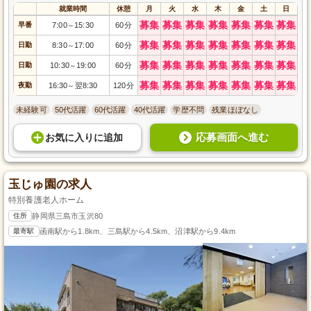
就業時間
休憩
月
火
水
木
金
土
日
募集
募集
募集
募集
募集
募集
募集
早番
7:00
15:30
60分
～
募集
募集
募集
募集
募集
募集
募集
日勤
8:30
17:00
60分
～
募集
募集
募集
募集
募集
募集
募集
日勤
10:30
19:00
60分
～
募集
募集
募集
募集
募集
募集
募集
夜勤
16:30
翌8:30
120分
～
未経験可
50代活躍
60代活躍
40代活躍
学歴不問
残業ほぼなし
応募画面へ進む
お気に入り
に
追加
玉じゅ園の求人
特別養護老人ホーム
住所
静岡県三島市玉沢80
最寄駅
函南駅から1.8km、三島駅から4.5km、沼津駅から9.4km