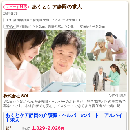
あくとケア静岡の求人
スピード対応
訪問介護
住所
静岡県静岡市駿河区大和1-2-26リエス大和 1-C
最寄駅
音羽町駅から0.5km、新静岡駅から0.8km、草薙駅から5.3km
株式会社 SOL
7月22日更新
週1日から始められる介護職・ヘルパーのお仕事が、静岡市駿河区の事業所で
募集中です。未経験者でも安心してスタートできるよう責任者が一緒に現場
で指導しますし、充実した研修制度もあります。地域の方々の快適な生活を
支えるやりがいのある仕事、一緒に始めませんか？
あくとケア静岡の介護職・ヘルパーのパート・アルバイ
ト求人
1,829
2,026
給与
時給
~
円