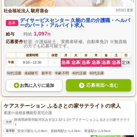
社会福祉法人 駿府葵会
8月6日更新
デイサービスセンター 久能の里の介護職・ヘルパ
急募
ーのパート・アルバイト求人
1,097
給与
時給
円
応募要件
歓迎: 介護福祉士、実務者研修、自動車免許 ※無資格
の方でも応募可能です。
就業時間
休憩
月
火
水
木
金
土
日
急募
急募
急募
急募
急募
急募
定休
午前
9:30
12:30
-
～
50代活躍
未経験可
新卒可
年齢不問
40代活躍
60代活躍
応募画面へ進む
お気に入り
に
追加
ケアステーション ふるさとの家サテライトの求人
看護小規模多機能型居宅介護
静岡県静岡市駿河区みずほ1-32-1-2ケアステーションふるさとの家サテライ
住所
ト
最寄駅
安倍川駅から0.4km、新静岡駅から4.0km、草薙駅から9.5km