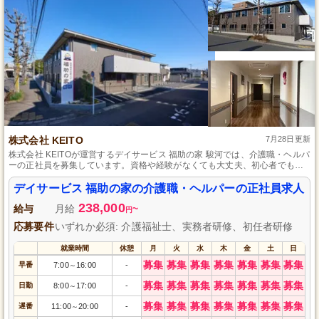
株式会社 KEITO
7月28日更新
株式会社 KEITOが運営するデイサービス 福助の家 駿河では、介護職・ヘルパ
ーの正社員を募集しています。資格や経験がなくても大丈夫、初心者でも安
心して働ける環境が整っています。ご利用者様と日々の生活を共にし、笑顔
を引き出すお手伝いをしてみませんか？ 共に成長し、温かい絆を作り上げま
デイサービス 福助の家の介護職・ヘルパーの正社員求人
しょう。興味のある方はぜひご応募ください。
238,000
給与
月給
~
円
応募要件
いずれか必須: 介護福祉士、実務者研修、初任者研修
就業時間
休憩
月
火
水
木
金
土
日
募集
募集
募集
募集
募集
募集
募集
早番
7:00
16:00
-
～
募集
募集
募集
募集
募集
募集
募集
日勤
8:00
17:00
-
～
募集
募集
募集
募集
募集
募集
募集
遅番
11:00
20:00
-
～