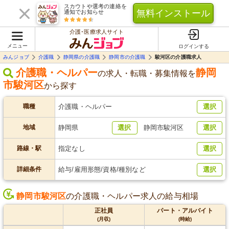
スカウトや選考の連絡を
無料インストール
通知でお知らせ
介護･医療求人サイト
メニュー
ログインする
みんジョブ
介護職
静岡県の介護職
静岡市の介護職
駿河区の介護職求人
介護職・ヘルパー
静岡
の求人・転職・募集情報を
市駿河区
から探す
職種
介護職・ヘルパー
選択
地域
静岡県
選択
静岡市駿河区
選択
路線・駅
指定なし
選択
詳細条件
給与/雇用形態/資格/種別など
選択
静岡市駿河区
の介護職・ヘルパー求人の給与相場
正社員
パート・アルバイト
(月収)
(時給)