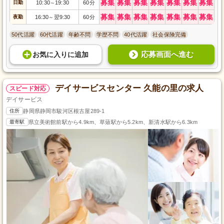
募集
募集
募集
募集
募集
募集
募集
日勤
10:30
19:30
60分
～
募集
募集
募集
募集
募集
募集
募集
夜勤
16:30
翌9:30
60分
～
50代活躍
60代活躍
年齢不問
学歴不問
40代活躍
社会保険完備
応募画面へ進む
お気に入り
に
追加
デイサービスセンター 久能の里の求人
スピード対応
デイサービス
住所
静岡県静岡市駿河区根古屋289-1
最寄駅
県立美術館前駅から4.9km、草薙駅から5.2km、新清水駅から6.3km