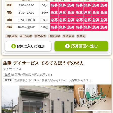
急募
急募
急募
急募
急募
急募
急募
早番
7:00
16:00
60分
～
急募
急募
急募
急募
急募
急募
急募
日勤
8:30
17:30
60分
～
急募
急募
急募
急募
急募
急募
急募
日勤
10:30
19:30
60分
～
急募
急募
急募
急募
急募
急募
急募
夜勤
16:00
翌9:00
120分
～
50代活躍
40代活躍
学歴不問
60代活躍
未経験可
新卒可
応募画面へ進む
お気に入り
に
追加
生陽 デイサービス てるてるぼうずの求人
デイサービス
住所
静岡県静岡市駿河区北丸子2-8-3
最寄駅
安倍川駅から1.8km、新静岡駅から4.7km、用宗駅から3.3km