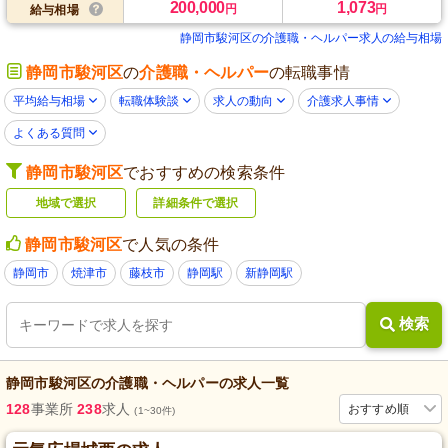
200,000
1,073
円
円
給与相場
静岡市駿河区の介護職・ヘルパー求人の給与相場
静岡市駿河区
の
介護職・ヘルパー
の転職事情
平均給与相場
転職体験談
求人の動向
介護求人事情
よくある質問
静岡市駿河区
でおすすめの検索条件
地域で選択
詳細条件で選択
静岡市駿河区
で人気の条件
静岡市
焼津市
藤枝市
静岡駅
新静岡駅
検索
静岡市駿河区
の
介護職・ヘルパー
の求人一覧
128
事業所
238
求人
おすすめ順
(1~30件)