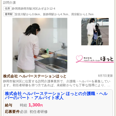
訪問介護
住所
静岡県静岡市駿河区みずほ3-12-4
最寄駅
安倍川駅から0.6km、新静岡駅から4.7km、用宗駅から1.7km
株式会社 ヘルパーステーションほっと
8月7日更新
静岡市駿河区に位置する訪問介護事業所で、介護職・ヘルパーを募集してい
ます。初任者研修を持つ方であれば、未経験からでも丁寧な指導により、一
人ひとりの利用者さまに寄り添ったケアを提供できるように成長することが
できます。勤務時間や日数の調整が可能なため、家庭との両立もしやすい環
株式会社 ヘルパーステーション ほっとの介護職・ヘル
境です。真心を持って利用者さまの生活をサポートしたい方をお待ちしてい
パーのパート・アルバイト求人
ます。
1,300
給与
時給
円
応募要件
必須: 初任者研修