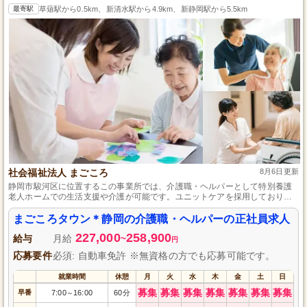
最寄駅
草薙駅から0.5km、新清水駅から4.9km、新静岡駅から5.5km
社会福祉法人 まごころ
8月6日更新
静岡市駿河区に位置するこの事業所では、介護職・ヘルパーとして特別養護
老人ホームでの生活支援や介護が可能です。ユニットケアを採用しており、
一人ひとりに寄り添った介護が実現できる環境が魅力です。賞与年2回あり
で、やりがいとともに安定した収入も期待できます。
まごころタウン＊静岡の介護職・ヘルパーの正社員求人
227,000
258,900
給与
月給
~
円
応募要件
必須: 自動車免許 ※無資格の方でも応募可能です。
就業時間
休憩
月
火
水
木
金
土
日
募集
募集
募集
募集
募集
募集
募集
早番
7:00
16:00
60分
～