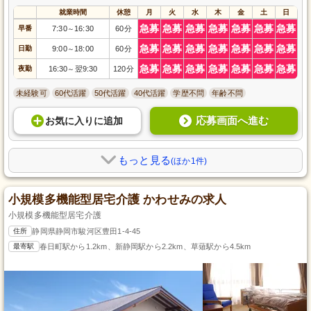
就業時間
休憩
月
火
水
木
金
土
日
急募
急募
急募
急募
急募
急募
急募
早番
7:30
16:30
60分
～
急募
急募
急募
急募
急募
急募
急募
日勤
9:00
18:00
60分
～
急募
急募
急募
急募
急募
急募
急募
夜勤
16:30
翌9:30
120分
～
未経験可
60代活躍
50代活躍
40代活躍
学歴不問
年齢不問
応募画面へ進む
お気に入り
に
追加
もっと見る
(ほか1件)
小規模多機能型居宅介護 かわせみの求人
小規模多機能型居宅介護
住所
静岡県静岡市駿河区豊田1-4-45
最寄駅
春日町駅から1.2km、新静岡駅から2.2km、草薙駅から4.5km