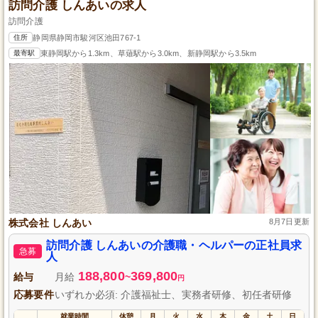
訪問介護 しんあいの求人
訪問介護
住所
静岡県静岡市駿河区池田767-1
最寄駅
東静岡駅から1.3km、草薙駅から3.0km、新静岡駅から3.5km
株式会社 しんあい
8月7日更新
訪問介護 しんあいの介護職・ヘルパーの正社員求
急募
人
188,800
369,800
給与
月給
~
円
応募要件
いずれか必須: 介護福祉士、実務者研修、初任者研修
就業時間
休憩
月
火
水
木
金
土
日