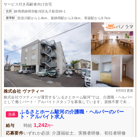
サービス付き高齢者向け住宅
住所
静岡県静岡市駿河区丸子新田89-1
最寄駅
安倍川駅から1.4km、新静岡駅から3.0km、草薙駅から8.7km
パノラマ
株式会社 ヴァティー
8月6日更新
株式会社ヴァティーが運営する“ふるさとホーム駿河”では、介護職・ヘルパー
として働くパート・アルバイトスタッフを募集しています。資格不要で未経
験者も大歓迎！サービス付き高齢者向け住宅で、温かい心と笑顔で入居者様
のお手伝いをしてみませんか？皆様のご応募をお待ちしております。
ふるさとホーム駿河の介護職・ヘルパーのパー
急募
ト・アルバイト求人
1,242
給与
時給
~
円
応募要件
いずれか必須: 介護福祉士、実務者研修、初任者研修