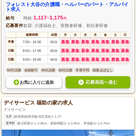
フォレスト大谷の介護職・ヘルパーのパート・アルバイ
ト求人
1,117
1,175
給与
時給
~
円
応募要件
歓迎: 介護福祉士、実務者研修、初任者研修
就業時間
休憩
月
火
水
木
金
土
日
募集
募集
募集
募集
募集
募集
募集
早番
7:00
16:00
60分
～
募集
募集
募集
募集
募集
募集
募集
日勤
8:00
17:00
60分
～
募集
募集
募集
募集
募集
募集
募集
日勤
9:00
18:00
60分
～
50代活躍
未経験可
40代活躍
60代活躍
学歴不問
残業ほぼなし
応募画面へ進む
お気に入り
に
追加
デイサービス 福助の家の求人
デイサービス
住所
静岡県静岡市駿河区高松1-1-27
最寄駅
春日町駅から2.8km、新静岡駅から3.4km、草薙駅から5.7km