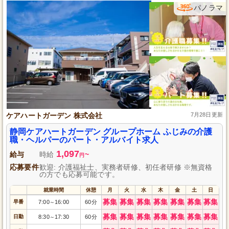
パノラマ
ケアハートガーデン 株式会社
7月28日更新
静岡ケアハートガーデン グループホーム ふじみの介護
職・ヘルパーのパート・アルバイト求人
1,097
給与
時給
~
円
応募要件
歓迎: 介護福祉士、実務者研修、初任者研修 ※無資格
の方でも応募可能です。
就業時間
休憩
月
火
水
木
金
土
日
募集
募集
募集
募集
募集
募集
募集
早番
7:00
16:00
60分
～
募集
募集
募集
募集
募集
募集
募集
日勤
8:30
17:30
60分
～