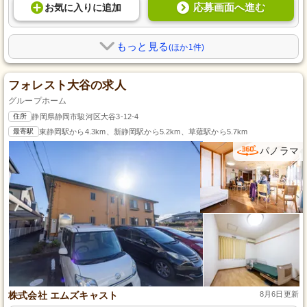
応募画面へ進む
お気に入り
に
追加
もっと見る
(ほか1件)
フォレスト大谷の求人
グループホーム
住所
静岡県静岡市駿河区大谷3-12-4
最寄駅
東静岡駅から4.3km、新静岡駅から5.2km、草薙駅から5.7km
パノラマ
株式会社 エムズキャスト
8月6日更新