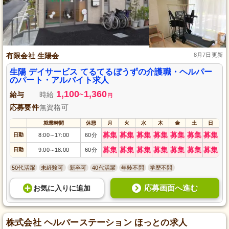
有限会社 生陽会
8月7日更新
生陽 デイサービス てるてるぼうずの介護職・ヘルパー
のパート・アルバイト求人
1,100
1,360
給与
時給
~
円
応募要件
無資格可
就業時間
休憩
月
火
水
木
金
土
日
募集
募集
募集
募集
募集
募集
募集
日勤
8:00
17:00
60分
～
募集
募集
募集
募集
募集
募集
募集
日勤
9:00
18:00
60分
～
50代活躍
未経験可
新卒可
40代活躍
年齢不問
学歴不問
応募画面へ進む
お気に入り
に
追加
株式会社 ヘルパーステーション ほっとの求人