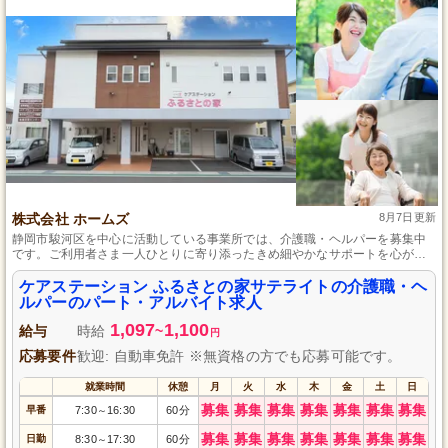
株式会社 ホームズ
8月7日更新
静岡市駿河区を中心に活動している事業所では、介護職・ヘルパーを募集中
です。ご利用者さま一人ひとりに寄り添ったきめ細やかなサポートを心がけ
ており、正社員への道も開かれています。実務経験がない方でも、経験豊富
なスタッフがしっかりとサポートするため、安心して始められます。
ケアステーション ふるさとの家サテライトの介護職・ヘ
ルパーのパート・アルバイト求人
1,097
1,100
給与
時給
~
円
応募要件
歓迎: 自動車免許 ※無資格の方でも応募可能です。
就業時間
休憩
月
火
水
木
金
土
日
募集
募集
募集
募集
募集
募集
募集
早番
7:30
16:30
60分
～
募集
募集
募集
募集
募集
募集
募集
日勤
8:30
17:30
60分
～