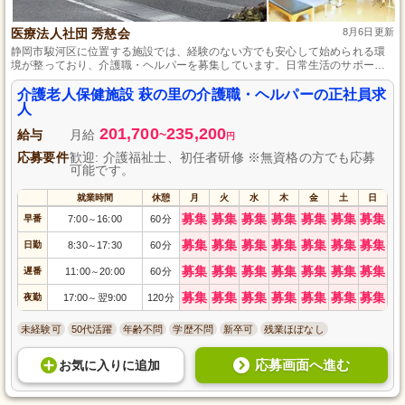
医療法人社団 秀慈会
8月6日更新
静岡市駿河区に位置する施設では、経験のない方でも安心して始められる環
境が整っており、介護職・ヘルパーを募集しています。日常生活のサポート
を通して、利用者さまが自分らしい生活を送るお手伝いをします。また、0歳
からの保育園完備や育休制度が充実しているため、仕事と家庭生活の両立支
介護老人保健施設 萩の里の介護職・ヘルパーの正社員求
援が手厚い点も魅力です。
人
201,700
235,200
給与
月給
~
円
応募要件
歓迎: 介護福祉士、初任者研修 ※無資格の方でも応募
可能です。
就業時間
休憩
月
火
水
木
金
土
日
募集
募集
募集
募集
募集
募集
募集
早番
7:00
16:00
60分
～
募集
募集
募集
募集
募集
募集
募集
日勤
8:30
17:30
60分
～
募集
募集
募集
募集
募集
募集
募集
遅番
11:00
20:00
60分
～
募集
募集
募集
募集
募集
募集
募集
夜勤
17:00
翌9:00
120分
～
未経験可
50代活躍
年齢不問
学歴不問
新卒可
残業ほぼなし
応募画面へ進む
お気に入り
に
追加