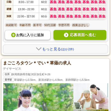
募集
募集
募集
募集
募集
募集
募集
日勤
8:00
17:00
60分
～
募集
募集
募集
募集
募集
募集
募集
遅番
13:00
22:00
60分
～
募集
募集
募集
募集
募集
募集
募集
深夜
22:00
翌7:00
60分
～
未経験可
年齢不問
新卒可
50代活躍
学歴不問
残業ほぼなし
応募画面へ進む
お気に入り
に
追加
もっと見る
(ほか2件)
まごころタウン＊でい＊草薙の求人
デイサービス
住所
静岡県静岡市駿河区弥生町4-26
最寄駅
草薙駅から0.5km、新清水駅から4.9km、新静岡駅から5.5km