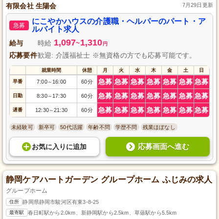
有限会社 生陽会
7月29日更新
にこやかハウスの介護職・ヘルパーのパート・ア
急募
ルバイト求人
1,097
1,310
給与
時給
~
円
応募要件
歓迎: 介護福祉士 ※無資格の方でも応募可能です。
就業時間
休憩
月
火
水
木
金
土
日
急募
急募
急募
急募
急募
急募
急募
早番
7:00
16:00
60分
～
急募
急募
急募
急募
急募
急募
急募
日勤
8:30
17:30
60分
～
急募
急募
急募
急募
急募
急募
急募
遅番
12:30
21:30
60分
～
未経験可
新卒可
50代活躍
年齢不問
学歴不問
残業ほぼなし
応募画面へ進む
お気に入り
に
追加
静岡ケアハートガーデン グループホーム ふじみの求人
グループホーム
住所
静岡県静岡市駿河区有東3-8-25
最寄駅
春日町駅から2.0km、新静岡駅から2.5km、草薙駅から5.5km