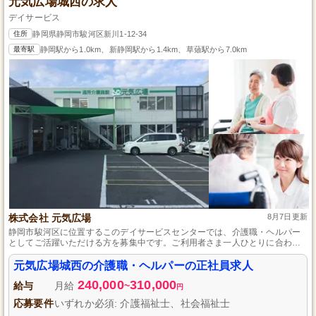
元気広場城西の求人
デイサービス
住所
静岡県静岡市駿河区新川1-12-34
最寄駅
静岡駅から1.0km、新静岡駅から1.4km、草薙駅から7.0km
株式会社 元気広場
8月7日更新
静岡市駿河区に位置するこのデイサービスセンターでは、介護職・ヘルパー
としてご活躍いただける方を募集中です。ご利用者さま一人ひとりに合わせ
た介護で、自立を目指すサポートを行っています。資格取得支援制度がある
ため、スキルアップを目指す方にも最適です。また、ご利用者さまが毎日を
元気広場城西の介護職・ヘルパーの正社員求人
楽しみながら過ごせるような環境作りにも力を入れています。
240,000
310,000
給与
月給
~
円
応募要件
いずれか必須: 介護福祉士、社会福祉士