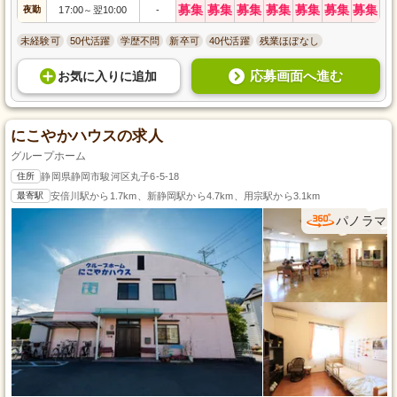
募集
募集
募集
募集
募集
募集
募集
夜勤
17:00
翌10:00
-
～
未経験可
50代活躍
学歴不問
新卒可
40代活躍
残業ほぼなし
応募画面へ進む
お気に入り
に
追加
にこやかハウスの求人
グループホーム
住所
静岡県静岡市駿河区丸子6-5-18
最寄駅
安倍川駅から1.7km、新静岡駅から4.7km、用宗駅から3.1km
パノラマ