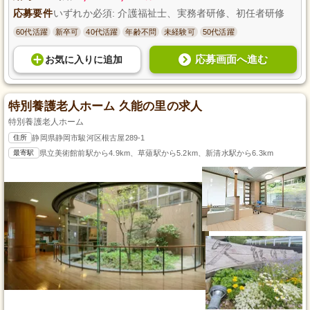
応募要件
いずれか必須: 介護福祉士、実務者研修、初任者研修
60代活躍
新卒可
40代活躍
年齢不問
未経験可
50代活躍
応募画面へ進む
お気に入り
に
追加
特別養護老人ホーム 久能の里の求人
特別養護老人ホーム
住所
静岡県静岡市駿河区根古屋289-1
最寄駅
県立美術館前駅から4.9km、草薙駅から5.2km、新清水駅から6.3km