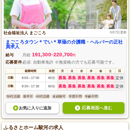
社会福祉法人 まごころ
8月7日更新
まごころタウン＊でい＊草薙の介護職・ヘルパーの正社
員求人
191,300
220,700
給与
月給
~
円
応募要件
必須: 自動車免許 ※無資格の方でも応募可能です。
就業時間
休憩
月
火
水
木
金
土
日
募集
募集
募集
募集
募集
募集
定休
日勤
8:00
17:00
60分
～
募集
募集
募集
募集
募集
募集
定休
日勤
8:30
17:30
60分
～
50代活躍
新卒可
40代活躍
未経験可
学歴不問
年齢不問
応募画面へ進む
お気に入り
に
追加
ふるさとホーム駿河の求人