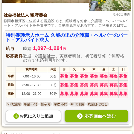
社会福祉法人 駿府葵会
8月6日更新
静岡市駿河区に位置する当施設では、経験者を対象に介護職・ヘルパーのパ
ート・アルバイトを募集中です。自動車免許がある方で、ご利用者の日常生
活サポートに情熱を持ち、楽しい時間を提供したい方をお待ちしています。
残業が少なく正社員への登用実績もあり、ライフスタイルに合わせた柔軟な
特別養護老人ホーム 久能の里の介護職・ヘルパーのパー
働き方が可能です。
ト・アルバイト求人
1,097
1,284
給与
時給
~
円
応募要件
歓迎: 介護福祉士、実務者研修、初任者研修 ※無資格
の方でも応募可能です。
就業時間
休憩
月
火
水
木
金
土
日
募集
募集
募集
募集
募集
募集
募集
早番
7:00
16:00
60分
～
募集
募集
募集
募集
募集
募集
募集
日勤
8:30
17:30
60分
～
募集
募集
募集
募集
募集
募集
募集
遅番
12:00
21:00
60分
～
50代活躍
年齢不問
新卒可
学歴不問
40代活躍
残業ほぼなし
応募画面へ進む
お気に入り
に
追加