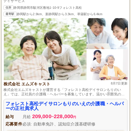
デイサービス
住所
静岡県静岡市駿河区敷地1-10-9フォレスト高松
最寄駅
静岡駅から2.9km、新静岡駅から3.3km、草薙駅から6.4km
株式会社 エムズキャスト
8月7日更新
株式会社エムズキャストが運営する「フォレスト高松デイサロンもりのい
え」では、正社員の介護職・ヘルパーを募集しています。温かい雰囲気の中
で利用者様の日常をサポートし、信頼関係を築いていくやりがいのある仕事
です。資格や経験は問いません。私たちと一緒に働き、充実した日々を過ご
フォレスト高松デイサロンもりのいえの介護職・ヘルパ
しましょう。
ーの正社員求人
209,000
228,000
給与
月給
~
円
応募要件
必須: 自動車免許、認知症介護基礎研修