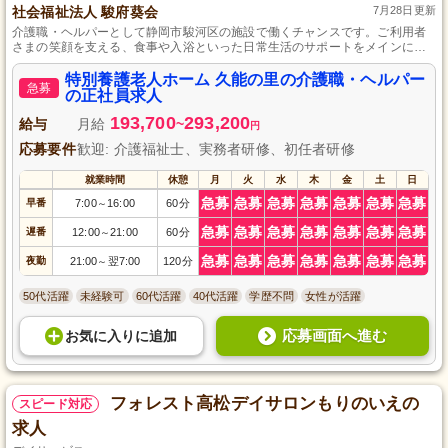
社会福祉法人 駿府葵会
7月28日更新
介護職・ヘルパーとして静岡市駿河区の施設で働くチャンスです。ご利用者
さまの笑顔を支える、食事や入浴といった日常生活のサポートをメインに、
外出の企画や通院時の付き添いなどを行います。自動車免許と経験を活か
し、資格取得支援制度でスキルアップも目指せます。
特別養護老人ホーム 久能の里の介護職・ヘルパー
急募
の正社員求人
193,700
293,200
給与
月給
~
円
応募要件
歓迎: 介護福祉士、実務者研修、初任者研修
就業時間
休憩
月
火
水
木
金
土
日
急募
急募
急募
急募
急募
急募
急募
早番
7:00
16:00
60分
～
急募
急募
急募
急募
急募
急募
急募
遅番
12:00
21:00
60分
～
急募
急募
急募
急募
急募
急募
急募
夜勤
21:00
翌7:00
120分
～
50代活躍
未経験可
60代活躍
40代活躍
学歴不問
女性が活躍
応募画面へ進む
お気に入り
に
追加
フォレスト高松デイサロンもりのいえの
スピード対応
求人