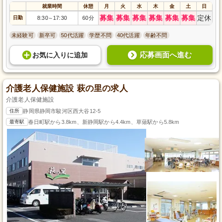
就業時間
休憩
月
火
水
木
金
土
日
募集
募集
募集
募集
募集
募集
定休
日勤
8:30
17:30
60分
～
未経験可
新卒可
50代活躍
学歴不問
40代活躍
年齢不問
応募画面へ進む
お気に入り
に
追加
介護老人保健施設 萩の里の求人
介護老人保健施設
住所
静岡県静岡市駿河区西大谷12-5
最寄駅
春日町駅から3.8km、新静岡駅から4.4km、草薙駅から5.8km