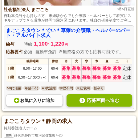
社会福祉法人 まごころ
8月5日更新
自動車免許をお持ちの方、未経験からでも介護職・ヘルパーとして着実にス
キルアップできる環境が静岡市駿河区にあります。独自の研修制度でご利用
者様に寄り添った温かいサポートを学ぶことができ、デイサービスでの勤務
を通じて地域社会に貢献していただきます。プライベートも大切にしながら
まごころタウン＊でい＊草薙の介護職・ヘルパーのパー
長く働けるパート・アルバイトの職場です。
ト・アルバイト求人
1,100
1,220
給与
時給
~
円
応募要件
必須: 自動車免許 ※無資格の方でも応募可能です。
就業時間
休憩
月
火
水
木
金
土
日
募集
募集
募集
募集
募集
募集
定休
日勤
8:00
17:00
60分
～
募集
募集
募集
募集
募集
募集
定休
日勤
8:30
17:30(3h〜)
60分
～
50代活躍
年齢不問
40代活躍
学歴不問
未経験可
新卒可
応募画面へ進む
お気に入り
に
追加
まごころタウン＊静岡の求人
特別養護老人ホーム
住所
静岡県静岡市駿河区弥生町4-26