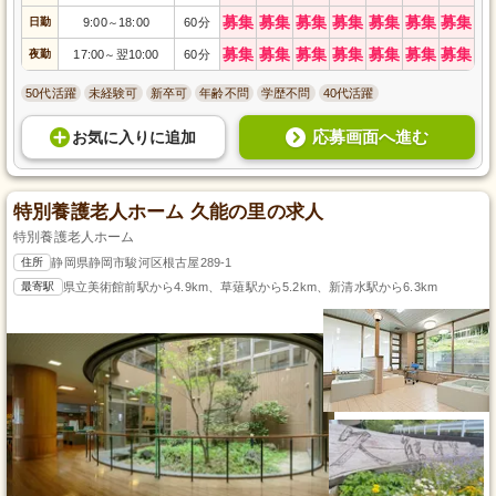
募集
募集
募集
募集
募集
募集
募集
日勤
9:00
18:00
60分
～
募集
募集
募集
募集
募集
募集
募集
夜勤
17:00
翌10:00
60分
～
50代活躍
未経験可
新卒可
年齢不問
学歴不問
40代活躍
応募画面へ進む
お気に入り
に
追加
特別養護老人ホーム 久能の里の求人
特別養護老人ホーム
住所
静岡県静岡市駿河区根古屋289-1
最寄駅
県立美術館前駅から4.9km、草薙駅から5.2km、新清水駅から6.3km