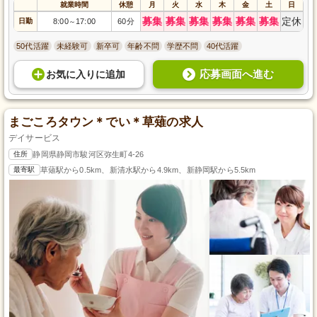
就業時間
休憩
月
火
水
木
金
土
日
募集
募集
募集
募集
募集
募集
定休
日勤
8:00
17:00
60分
～
50代活躍
未経験可
新卒可
年齢不問
学歴不問
40代活躍
応募画面へ進む
お気に入り
に
追加
まごころタウン＊でい＊草薙の求人
デイサービス
住所
静岡県静岡市駿河区弥生町4-26
最寄駅
草薙駅から0.5km、新清水駅から4.9km、新静岡駅から5.5km