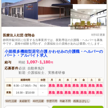
医療法人社団 偕翔会
8月5日更新
静岡市駿河区に位置する当事業所では、夜勤専従の介護職・ヘルパーを募集
中です。資格や経験を問わず、介護福祉士の資格があれば優遇いたします。
様々な工夫を凝らした快適な環境で、利用者様が安心して過ごせるようサポ
ートするお仕事です。未経験者も歓迎していますので、この機会にぜひチャ
小規模多機能型居宅介護 かわせみの介護職・ヘルパーの
レンジしてください。
パート・アルバイト求人
1,097
1,180
給与
時給
~
円
応募要件
必須: 自動車免許
歓迎: 介護福祉士、実務者研修
就業時間
休憩
月
火
水
木
金
土
日
募集
募集
募集
募集
募集
募集
募集
日勤
8:30
17:00(5
7h)
60分
～
～
募集
募集
募集
募集
募集
募集
募集
夜勤
16:30
翌10:00
-
～
50代活躍
未経験可
40代活躍
学歴不問
年齢不問
残業ほぼなし