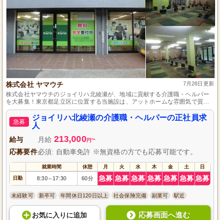
株式会社 ヤマウチ
7月28日更新
株式会社ヤマウチのジョイリハ北綾瀬が、地域に貢献する介護職・ヘルパー
を大募集！東京都足立区に位置する当施設は、アットホームな雰囲気で質の
高いデイサービスを提供しています。未経験からでも安心の充実した研修プ
ログラムで、一人前の介護職に成長できます。正社員として安定した環境で
ジョイリハ北綾瀬の介護職・ヘルパーの正社員求
急募
キャリアを築きたい方、自動車免許(AT限定可)をお持ちの方、ぜひご応募く
人
ださい。あなたも私たちと一緒に、地域に笑顔を届けませんか？
213,000
給与
月給
~
円
応募要件
必須: 自動車免許 ※無資格の方でも応募可能です。
就業時間
休憩
月
火
水
木
金
土
日
急募
急募
急募
急募
急募
急募
急募
日勤
8:30
17:30
60分
～
未経験可
新卒可
年間休日120日以上
社会保険完備
副業可
駅近
応募画面へ進む
お気に入り
に
追加