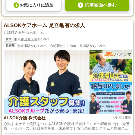
応募画面へ進む
お気に入り
に
追加
ALSOKケアホーム 足立亀有の求人
介護付き有料老人ホーム
住所
東京都足立区佐野1-9-3
最寄駅
北綾瀬駅から1.2km、六町駅から1.8km、亀有駅から2.2km
パノラマ
ALSOK介護 株式会社
7月30日更新
心温まるケアで笑顔をつくるALSOK介護株式会社アミカの郷亀有では、介護
職・ヘルパーの正社員を大募集！未経験でも安心の研修システムと先輩スタ
ッフの手厚いサポートで、あなたの成長を全力でバックアップします。東京