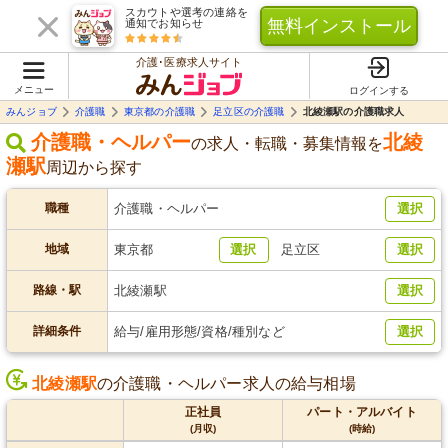
スカウトや選考の連絡を
無料インストール
通知でお知らせ
介護･医療求人サイト
メニュー
ログインする
みんジョブ
介護職
東京都の介護職
足立区の介護職
北綾瀬駅の介護職求人
介護職・ヘルパー
北綾
の求人・転職・募集情報を
瀬駅
周辺
から探す
職種
介護職・ヘルパー
選択
地域
東京都
選択
足立区
選択
路線・駅
北綾瀬駅
選択
詳細条件
給与/雇用形態/資格/種別など
選択
北綾瀬駅
の介護職・ヘルパー求人の給与相場
正社員
パート・アルバイト
(月収)
(時給)