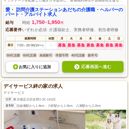
イフステージを配慮した働き方を提供し、各種福利厚生や資格取得支援も充
実した介護施設で、地域の方々のシルバーライフを全力でサポートします。
愛・ 訪問介護ステーションあだちの介護職・ヘルパーの
パート・アルバイト求人
1,750
1,950
給与
時給
~
円
応募要件
いずれか必須: 介護福祉士、実務者研修、初任者研修
就業時間
休憩
月
火
水
木
金
土
日
募集
募集
募集
募集
募集
募集
募集
長日
7:00
20:00(1h〜)
-
～
50代活躍
60代活躍
未経験可
学歴不問
40代活躍
新卒可
応募画面へ進む
お気に入り
に
追加
デイサービス絆の家の求人
デイサービス
住所
東京都足立区佐野2-32-14102
最寄駅
北綾瀬駅から1.4km、六町駅から1.4km、八潮駅から2.2km