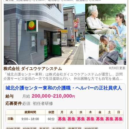
株式会社 ダイユウケアシステム
8月8日更新
「城北介護センター東和」は株式会社ダイユウケアシステムが運営し、訪問
介護サービス提供の一方で生活援助も行い、外出困難な方でも自宅を拠点に
サービスが利用可能です。介護職員初任者研修の資格さえあれば、未経験で
も正社員として歓迎いたします。
城北介護センター東和の介護職・ヘルパーの正社員求人
200,000
210,000
給与
月給
~
円
応募要件
必須: 初任者研修
就業時間
休憩
月
火
水
木
金
土
日
募集
募集
募集
募集
募集
募集
募集
日勤
9:00
18:00
60分
～
50代活躍
60代活躍
新卒可
未経験可
学歴不問
40代活躍