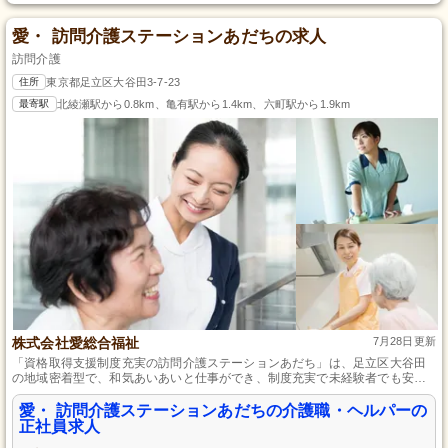
愛・ 訪問介護ステーションあだちの求人
訪問介護
住所
東京都足立区大谷田3-7-23
最寄駅
北綾瀬駅から0.8km、亀有駅から1.4km、六町駅から1.9km
株式会社愛総合福祉
7月28日更新
「資格取得支援制度充実の訪問介護ステーションあだち」は、足立区大谷田
の地域密着型で、和気あいあいと仕事ができ、制度充実で未経験者でも安心
して働け、ライフステージの変化に対応しながら、チームで達成感を得られ
る働きやすい環境が整っています。
愛・ 訪問介護ステーションあだちの介護職・ヘルパーの
正社員求人