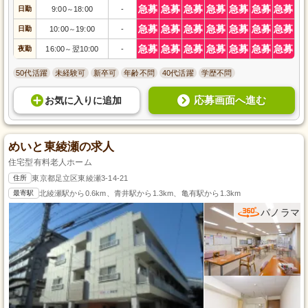
急募
急募
急募
急募
急募
急募
急募
日勤
9:00
18:00
-
～
急募
急募
急募
急募
急募
急募
急募
日勤
10:00
19:00
-
～
急募
急募
急募
急募
急募
急募
急募
夜勤
16:00
翌10:00
-
～
50代活躍
未経験可
新卒可
年齢不問
40代活躍
学歴不問
応募画面へ進む
お気に入り
に
追加
めいと東綾瀬の求人
住宅型有料老人ホーム
住所
東京都足立区東綾瀬3-14-21
最寄駅
北綾瀬駅から0.6km、青井駅から1.3km、亀有駅から1.3km
パノラマ