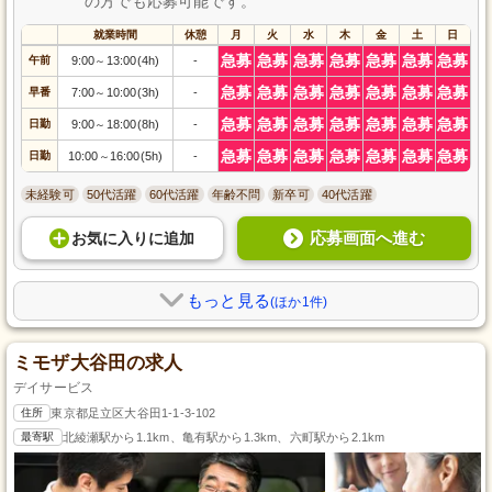
の方でも応募可能です。
就業時間
休憩
月
火
水
木
金
土
日
急募
急募
急募
急募
急募
急募
急募
午前
9:00
13:00(4h)
-
～
急募
急募
急募
急募
急募
急募
急募
早番
7:00
10:00(3h)
-
～
急募
急募
急募
急募
急募
急募
急募
日勤
9:00
18:00(8h)
-
～
急募
急募
急募
急募
急募
急募
急募
日勤
10:00
16:00(5h)
-
～
未経験可
50代活躍
60代活躍
年齢不問
新卒可
40代活躍
応募画面へ進む
お気に入り
に
追加
もっと見る
(ほか1件)
ミモザ大谷田の求人
デイサービス
住所
東京都足立区大谷田1-1-3-102
最寄駅
北綾瀬駅から1.1km、亀有駅から1.3km、六町駅から2.1km