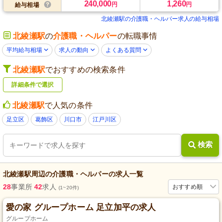
240,000
1,260
円
円
給与相場
北綾瀬駅の介護職・ヘルパー求人の給与相場
北綾瀬駅
の
介護職・ヘルパー
の転職事情
平均給与相場
求人の動向
よくある質問
北綾瀬駅
でおすすめの検索条件
詳細条件で選択
北綾瀬駅
で人気の条件
足立区
葛飾区
川口市
江戸川区
検索
北綾瀬駅
周辺の
介護職・ヘルパー
の求人一覧
28
事業所
42
求人
おすすめ順
(1~20件)
愛の家 グループホーム 足立加平の求人
グループホーム