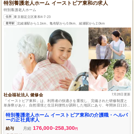
特別養護老人ホーム イーストピア東和の求人
特別養護老人ホーム
住所
東京都足立区東和4-7-23
最寄駅
北綾瀬駅から1.1km、亀有駅から0.8km、綾瀬駅から2.0km
社会福祉法人 健修会
7月28日更新
「イーストピア東和」は、利用者の快適さを重視し、完備された研修制度と
単身寮があり、自然環境と生活利便性が調和した地区にあり、年間休日110日
を確保し、地域からの信頼を得る施設です。
特別養護老人ホーム イーストピア東和の介護職・ヘルパ
ーの正社員求人
176,000
258,300
給与
月給
~
円