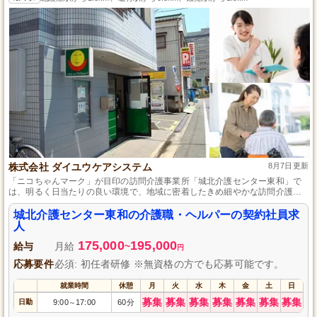
株式会社 ダイユウケアシステム
8月7日更新
「ニコちゃんマーク」が目印の訪問介護事業所「城北介護センター東和」で
は、明るく日当たりの良い環境で、地域に密着したきめ細やかな訪問介護サ
ービスを提供しています。契約社員から正社員登用制度があり、介護未経験
者も実績を積みながらキャリアアップを目指せ、ベテラン介護職の方も大歓
城北介護センター東和の介護職・ヘルパーの契約社員求
迎です。
人
175,000
195,000
給与
月給
~
円
応募要件
必須: 初任者研修 ※無資格の方でも応募可能です。
就業時間
休憩
月
火
水
木
金
土
日
募集
募集
募集
募集
募集
募集
募集
日勤
9:00
17:00
60分
～