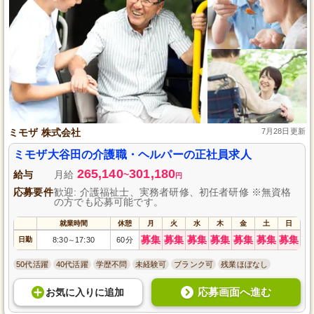
ミモザ 株式会社
7月28日更新
ミモザ大谷田の介護職・ヘルパーの正社員求人
265,140
301,180
給与
月給
~
円
応募要件
歓迎: 介護福祉士、実務者研修、初任者研修 ※無資格
の方でも応募可能です。
就業時間
休憩
月
火
水
木
金
土
日
募集
募集
募集
募集
募集
募集
募集
日勤
8:30
17:30
60分
～
50代活躍
40代活躍
学歴不問
未経験可
ブランク可
残業ほぼなし
応募画面へ進む
お気に入り
に
追加