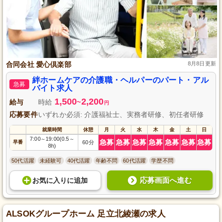
合同会社 愛心倶楽部
8月8日更新
絆ホームケアの介護職・ヘルパーのパート・アル
急募
バイト求人
1,500
2,200
給与
時給
~
円
応募要件
いずれか必須: 介護福祉士、実務者研修、初任者研修
就業時間
休憩
月
火
水
木
金
土
日
7:00
19:00(0.5
～
～
急募
急募
急募
急募
急募
急募
急募
早番
60分
8h)
50代活躍
未経験可
40代活躍
年齢不問
60代活躍
学歴不問
応募画面へ進む
お気に入り
に
追加
ALSOKグループホーム 足立北綾瀬の求人