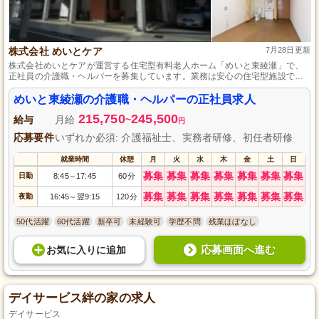
株式会社 めいとケア
7月28日更新
株式会社めいとケアが運営する住宅型有料老人ホーム「めいと東綾瀬」で、
正社員の介護職・ヘルパーを募集しています。業務は安心の住宅型施設での
介護サポートが中心で、未経験者の方も歓迎です。ご自身の成長とやりがい
を感じられる職場で、一緒に働きませんか？ご応募をお待ちしております。
めいと東綾瀬の介護職・ヘルパーの正社員求人
215,750
245,500
給与
月給
~
円
応募要件
いずれか必須: 介護福祉士、実務者研修、初任者研修
就業時間
休憩
月
火
水
木
金
土
日
募集
募集
募集
募集
募集
募集
募集
日勤
8:45
17:45
60分
～
募集
募集
募集
募集
募集
募集
募集
夜勤
16:45
翌9:15
120分
～
50代活躍
60代活躍
新卒可
未経験可
学歴不問
残業ほぼなし
応募画面へ進む
お気に入り
に
追加
デイサービス絆の家の求人
デイサービス