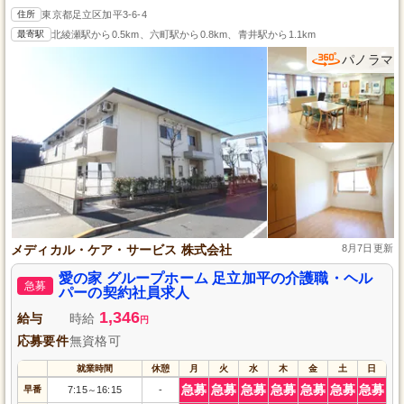
住所
東京都足立区加平3-6-4
最寄駅
北綾瀬駅から0.5km、六町駅から0.8km、青井駅から1.1km
パノラマ
メディカル・ケア・サービス 株式会社
8月7日更新
愛の家 グループホーム 足立加平の介護職・ヘル
急募
パーの契約社員求人
1,346
給与
時給
円
応募要件
無資格可
就業時間
休憩
月
火
水
木
金
土
日
急募
急募
急募
急募
急募
急募
急募
早番
7:15
16:15
-
～