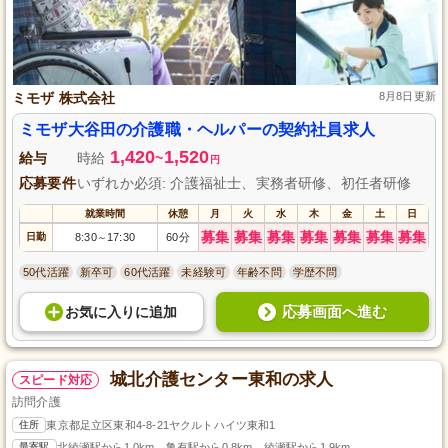
ミモザ 株式会社
8月8日更新
ミモザ大谷田の介護職・ヘルパーの契約社員求人
1,420
1,520
給与
時給
~
円
応募要件
いずれか必須: 介護福祉士、実務者研修、初任者研修
就業時間
休憩
月
火
水
木
金
土
日
募集
募集
募集
募集
募集
募集
募集
日勤
8:30
17:30
60分
～
50代活躍
新卒可
60代活躍
未経験可
年齢不問
学歴不問
応募画面へ進む
お気に入り
に
追加
城北介護センター東和の求人
スピード対応
訪問介護
住所
東京都足立区東和4-8-21ヤクルトハイツ東和1
最寄駅
北綾瀬駅から1.0km、亀有駅から0.8km、綾瀬駅から1.9km