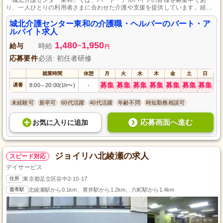
り、一人ひとりの利用者さまに合わせた介護や支援を提供しています。経験
は問わず、未経験の方もお仕事をお任せし、頑張りを昇給や賞与と言った形
で評価します。日々の介護業務を通して、ご利用者さまが安心して日常生活
城北介護センター東和の介護職・ヘルパーのパート・ア
を送れるようサポートしていただくやりがいのある職場です。
ルバイト求人
1,480
1,950
給与
時給
~
円
応募要件
必須: 初任者研修
就業時間
休憩
月
火
水
木
金
土
日
募集
募集
募集
募集
募集
募集
募集
遅番
8:00
20:00(1h〜)
-
～
未経験可
新卒可
60代活躍
40代活躍
年齢不問
時短勤務相談可
応募画面へ進む
お気に入り
に
追加
ジョイリハ北綾瀬の求人
スピード対応
デイサービス
住所
東京都足立区谷中2-10-17
最寄駅
北綾瀬駅から0.1km、青井駅から1.2km、六町駅から1.4km