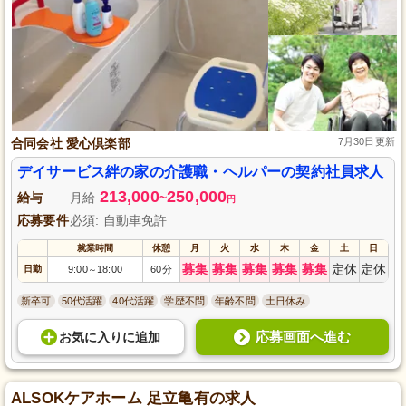
合同会社 愛心倶楽部
7月30日更新
デイサービス絆の家の介護職・ヘルパーの契約社員求人
213,000
250,000
給与
月給
~
円
応募要件
必須: 自動車免許
就業時間
休憩
月
火
水
木
金
土
日
募集
募集
募集
募集
募集
定休
定休
日勤
9:00
18:00
60分
～
新卒可
50代活躍
40代活躍
学歴不問
年齢不問
土日休み
応募画面へ進む
お気に入り
に
追加
ALSOKケアホーム 足立亀有の求人