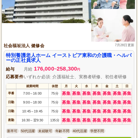
社会福祉法人 健修会
7月28日更新
特別養護老人ホーム イーストピア東和の介護職・ヘルパ
ーの正社員求人
176,000
258,300
給与
月給
~
円
応募要件
いずれか必須: 介護福祉士、実務者研修、初任者研修
就業時間
休憩
月
火
水
木
金
土
日
募集
募集
募集
募集
募集
募集
募集
早番
7:00
16:00
75分
～
募集
募集
募集
募集
募集
募集
募集
日勤
9:00
18:00
75分
～
募集
募集
募集
募集
募集
募集
募集
日勤
10:45
19:45
75分
～
募集
募集
募集
募集
募集
募集
募集
夜勤
16:30
翌9:30
135分
～
新卒可
50代活躍
未経験可
年齢不問
40代活躍
学歴不問