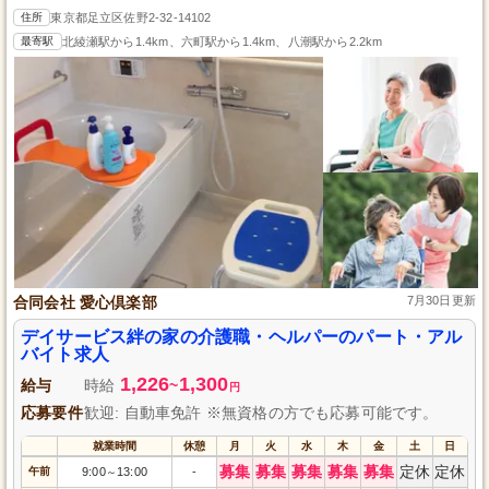
住所
東京都足立区佐野2-32-14102
最寄駅
北綾瀬駅から1.4km、六町駅から1.4km、八潮駅から2.2km
合同会社 愛心倶楽部
7月30日更新
デイサービス絆の家の介護職・ヘルパーのパート・アル
バイト求人
1,226
1,300
給与
時給
~
円
応募要件
歓迎: 自動車免許 ※無資格の方でも応募可能です。
就業時間
休憩
月
火
水
木
金
土
日
募集
募集
募集
募集
募集
定休
定休
午前
9:00
13:00
-
～