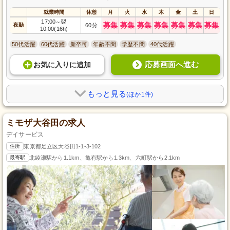
就業時間
休憩
月
火
水
木
金
土
日
17:00
翌
～
募集
募集
募集
募集
募集
募集
募集
夜勤
60分
10:00(16h)
50代活躍
60代活躍
新卒可
年齢不問
学歴不問
40代活躍
応募画面へ進む
お気に入り
に
追加
もっと見る
(ほか1件)
ミモザ大谷田の求人
デイサービス
住所
東京都足立区大谷田1-1-3-102
最寄駅
北綾瀬駅から1.1km、亀有駅から1.3km、六町駅から2.1km