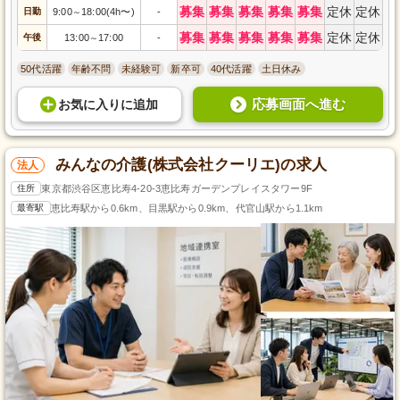
募集
募集
募集
募集
募集
定休
定休
日勤
9:00
18:00(4h〜)
-
～
募集
募集
募集
募集
募集
定休
定休
午後
13:00
17:00
-
～
50代活躍
年齢不問
未経験可
新卒可
40代活躍
土日休み
応募画面へ進む
お気に入り
に
追加
みんなの介護(株式会社クーリエ)の求人
法人
住所
東京都渋谷区恵比寿4-20-3恵比寿ガーデンプレイスタワー9F
最寄駅
恵比寿駅から0.6km、目黒駅から0.9km、代官山駅から1.1km