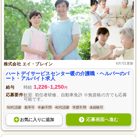
株式会社 エイ・ブレイン
8月7日更新
ハートデイサービスセンター暖の介護職・ヘルパーのパ
ート・アルバイト求人
1,226
1,250
給与
時給
~
円
応募要件
歓迎: 初任者研修、自動車免許 ※無資格の方でも応募
可能です。
50代活躍
新卒可
年齢不問
40代活躍
学歴不問
未経験可
応募画面へ進む
お気に入り
に
追加