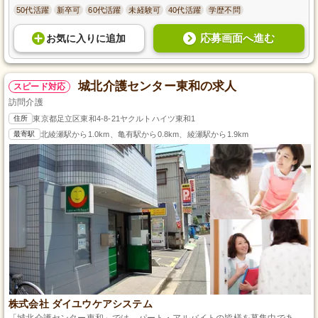
50代活躍
新卒可
60代活躍
未経験可
40代活躍
学歴不問
応募画面へ進む
お気に入り
に
追加
城北介護センター東和の求人
スピード対応
訪問介護
住所
東京都足立区東和4-8-21ヤクルトハイツ東和1
最寄駅
北綾瀬駅から1.0km、亀有駅から0.8km、綾瀬駅から1.9km
株式会社 ダイユウケアシステム
「城北介護センター東和」では、パート・アルバイトの皆様を募集中であ