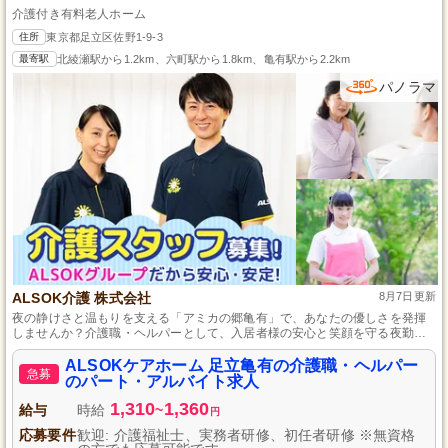
介護付き有料老人ホーム
住所
東京都足立区佐野1-9-3
最寄駅
北綾瀬駅から1.2km、六町駅から1.8km、亀有駅から2.2km
パノラマ
ALSOK介護 株式会社
8月7日更新
夜の静けさと温もりを支える「アミカの郷亀有」で、あなたの優しさを発揮
しませんか？介護職・ヘルパーとして、入居者様の安心と笑顔を守る夜勤専
従のパート・アルバイトを募集しています。資格や経験は不問です。柔軟な
シフト体系で、プライベートと仕事のバランスを大切にしながら働ける環境
ALSOKケアホーム 足立亀有の介護職・ヘルパー
急募
が整っています。心地よい夜の時間を、一人ひとりと向き合いながら支えて
のパート・アルバイト求人
みませんか？一緒に感謝の気持ちを糧に、素敵な夜を作り上げましょう。
1,310
1,360
給与
時給
~
円
応募要件
歓迎: 介護福祉士、実務者研修、初任者研修 ※無資格