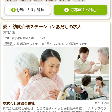
応募画面へ進む
お気に入り
に
追加
愛・ 訪問介護ステーションあだちの求人
訪問介護
住所
東京都足立区大谷田3-7-23
最寄駅
北綾瀬駅から0.8km、亀有駅から1.4km、六町駅から1.9km
株式会社愛総合福祉
7月28日更新
株式会社愛総合福祉は、全国で働きやすさと多様性を尊重し、スタッフのラ