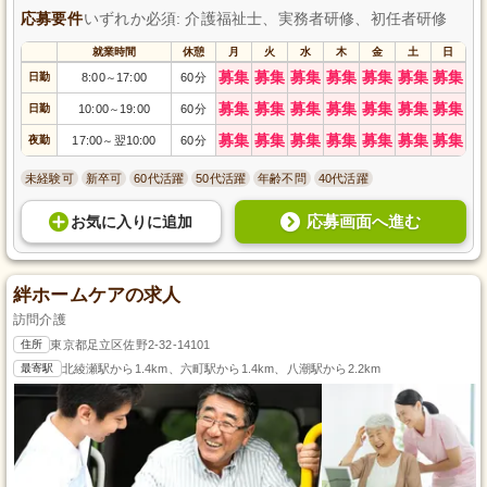
応募要件
いずれか必須: 介護福祉士、実務者研修、初任者研修
就業時間
休憩
月
火
水
木
金
土
日
募集
募集
募集
募集
募集
募集
募集
日勤
8:00
17:00
60分
～
募集
募集
募集
募集
募集
募集
募集
日勤
10:00
19:00
60分
～
募集
募集
募集
募集
募集
募集
募集
夜勤
17:00
翌10:00
60分
～
未経験可
新卒可
60代活躍
50代活躍
年齢不問
40代活躍
応募画面へ進む
お気に入り
に
追加
絆ホームケアの求人
訪問介護
住所
東京都足立区佐野2-32-14101
最寄駅
北綾瀬駅から1.4km、六町駅から1.4km、八潮駅から2.2km