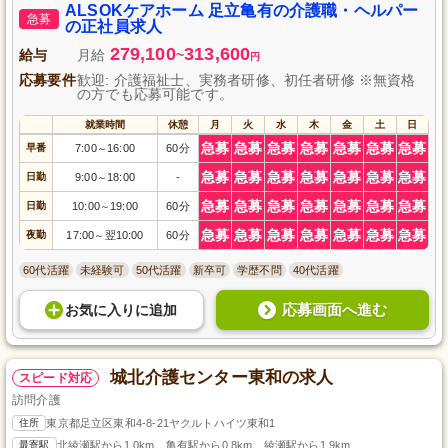
都足立区佐野の落ち着いた環境で、入居者様の「第二の我が家」を一緒に創
ALSOKケアホーム 足立亀有の介護職・ヘルパー
急募
り上げませんか？資格不問。ワークライフバランスを大切にしながら、やり
の正社員求人
がいを感じる介護の仕事を始めましょう。
279,100
313,600
給与
月給
~
円
応募要件
歓迎: 介護福祉士、実務者研修、初任者研修 ※無資格
の方でも応募可能です。
就業時間
休憩
月
火
水
木
金
土
日
急募
急募
急募
急募
急募
急募
急募
早番
7:00
16:00
60分
～
急募
急募
急募
急募
急募
急募
急募
日勤
9:00
18:00
-
～
急募
急募
急募
急募
急募
急募
急募
日勤
10:00
19:00
60分
～
急募
急募
急募
急募
急募
急募
急募
夜勤
17:00
翌10:00
60分
～
60代活躍
未経験可
50代活躍
新卒可
学歴不問
40代活躍
応募画面へ進む
お気に入り
に
追加
城北介護センター東和の求人
スピード対応
訪問介護
住所
東京都足立区東和4-8-21ヤクルトハイツ東和1
最寄駅
北綾瀬駅から1.0km、亀有駅から0.8km、綾瀬駅から1.9km