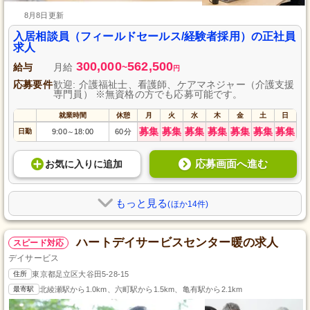
8月8日更新
入居相談員（フィールドセールス/経験者採用）の正社員
求人
300,000
562,500
給与
月給
~
円
応募要件
歓迎: 介護福祉士、看護師、ケアマネジャー（介護支援
専門員） ※無資格の方でも応募可能です。
就業時間
休憩
月
火
水
木
金
土
日
募集
募集
募集
募集
募集
募集
募集
日勤
9:00
18:00
60分
～
応募画面へ進む
お気に入り
に
追加
もっと見る
(ほか14件)
ハートデイサービスセンター暖の求人
スピード対応
デイサービス
住所
東京都足立区大谷田5-28-15
最寄駅
北綾瀬駅から1.0km、六町駅から1.5km、亀有駅から2.1km