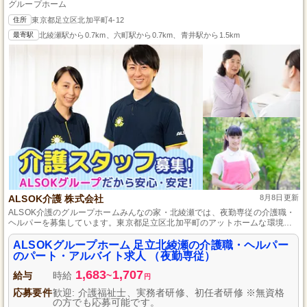
グループホーム
住所
東京都足立区北加平町4-12
最寄駅
北綾瀬駅から0.7km、六町駅から0.7km、青井駅から1.5km
ALSOK介護 株式会社
8月8日更新
ALSOK介護のグループホームみんなの家・北綾瀬では、夜勤専従の介護職・
ヘルパーを募集しています。東京都足立区北加平町のアットホームな環境
で、入居者様の安心と安全を支える大切な役割を担ってみませんか。資格や
経験は不問です。夜勤専従だからこそ、昼間の時間を有効に使い、柔軟な働
ALSOKグループホーム 足立北綾瀬の介護職・ヘルパー
き方が可能です。あなたの優しさと心温まるケアで、入居者様の「みんなの
のパート・アルバイト求人 （夜勤専従）
家」を一緒に守っていきましょう。
1,683
1,707
給与
時給
~
円
応募要件
歓迎: 介護福祉士、実務者研修、初任者研修 ※無資格
の方でも応募可能です。