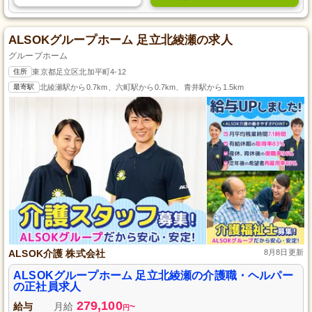
ALSOKグループホーム 足立北綾瀬の求人
グループホーム
住所
東京都足立区北加平町4-12
最寄駅
北綾瀬駅から0.7km、六町駅から0.7km、青井駅から1.5km
ALSOK介護 株式会社
8月8日更新
ALSOKグループホーム 足立北綾瀬の介護職・ヘルパー
の正社員求人
279,100
給与
月給
~
円