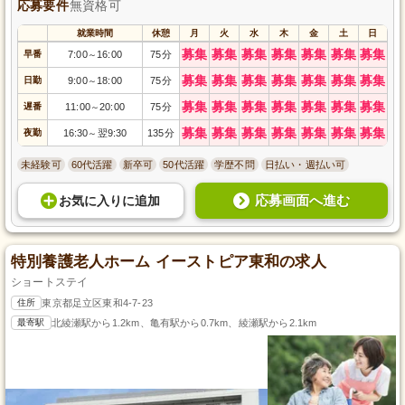
応募要件
無資格可
就業時間
休憩
月
火
水
木
金
土
日
募集
募集
募集
募集
募集
募集
募集
早番
7:00
16:00
75分
～
募集
募集
募集
募集
募集
募集
募集
日勤
9:00
18:00
75分
～
募集
募集
募集
募集
募集
募集
募集
遅番
11:00
20:00
75分
～
募集
募集
募集
募集
募集
募集
募集
夜勤
16:30
翌9:30
135分
～
未経験可
60代活躍
新卒可
50代活躍
学歴不問
日払い・週払い可
応募画面へ進む
お気に入り
に
追加
特別養護老人ホーム イーストピア東和の求人
ショートステイ
住所
東京都足立区東和4-7-23
最寄駅
北綾瀬駅から1.2km、亀有駅から0.7km、綾瀬駅から2.1km