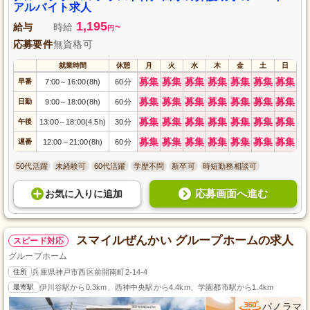
アルバイト求人
1,195
給与
時給
~
円
応募要件
無資格可
就業時間
休憩
月
火
水
木
金
土
日
募集
募集
募集
募集
募集
募集
募集
早番
7:00
16:00(8h)
60分
～
募集
募集
募集
募集
募集
募集
募集
日勤
9:00
18:00(8h)
60分
～
募集
募集
募集
募集
募集
募集
募集
午後
13:00
18:00(4.5h)
30分
～
募集
募集
募集
募集
募集
募集
募集
遅番
12:00
21:00(8h)
60分
～
50代活躍
未経験可
60代活躍
学歴不問
新卒可
時短勤務相談可
応募画面へ進む
お気に入り
に
追加
スマイルぜんかい グループホームの求人
スピード対応
グループホーム
住所
兵庫県神戸市西区前開南町2-14-4
最寄駅
伊川谷駅から0.3km、西神中央駅から4.4km、学園都市駅から1.4km
パノラマ