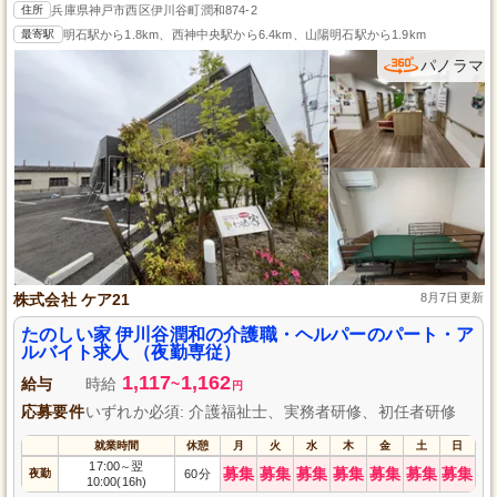
住所
兵庫県神戸市西区伊川谷町潤和874-2
最寄駅
明石駅から1.8km、西神中央駅から6.4km、山陽明石駅から1.9km
パノラマ
株式会社 ケア21
8月7日更新
たのしい家 伊川谷潤和の介護職・ヘルパーのパート・ア
ルバイト求人 （夜勤専従）
1,117
1,162
給与
時給
~
円
応募要件
いずれか必須: 介護福祉士、実務者研修、初任者研修
就業時間
休憩
月
火
水
木
金
土
日
17:00
翌
～
募集
募集
募集
募集
募集
募集
募集
夜勤
60分
10:00(16h)