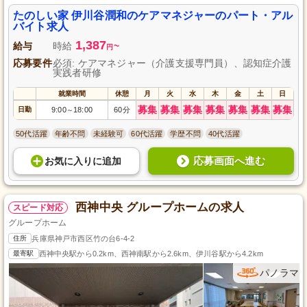
たのしい家 伊川谷潤和のケアマネジャーのパート・アル
バイト求人
1,387
給与
時給
~
円
応募要件
必須: ケアマネジャー（介護支援専門員）、認知症介護
実践者研修
就業時間
休憩
月
火
水
木
金
土
日
募集
募集
募集
募集
募集
募集
募集
日勤
9:00
18:00
60分
～
50代活躍
年齢不問
未経験可
60代活躍
学歴不問
40代活躍
応募画面へ進む
お気に入り
に
追加
西神中央 グループホームの求人
スピード対応
グループホーム
住所
兵庫県神戸市西区竹の台6-4-2
最寄駅
西神中央駅から0.2km、西神南駅から2.6km、伊川谷駅から4.2km
パノラマ