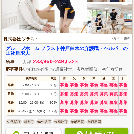
株式会社 ソラスト
7月28日更新
グループホーム ソラスト神戸白水の介護職・ヘルパーの
正社員求人
233,960
249,632
給与
月給
~
円
応募要件
いずれか必須: 介護福祉士、実務者研修、初任者研修
就業時間
休憩
月
火
水
木
金
土
日
募集
募集
募集
募集
募集
募集
募集
早番
7:00
16:00
60分
～
募集
募集
募集
募集
募集
募集
募集
日勤
9:00
18:00
60分
～
募集
募集
募集
募集
募集
募集
募集
遅番
12:00
21:00(8h)
60分
～
募集
募集
募集
募集
募集
募集
募集
夜勤
20:45
翌7:15(8h)
150分
～
50代活躍
新卒可
40代活躍
未経験可
年齢不問
学歴不問
応募画面へ進む
お気に入り
に
追加