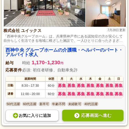
株式会社 ユイックス
7月28日更新
「西神中央グループホーム」は、兵庫県神戸市にある認知症の方が安心して
自分らしく生活できる地域に根ざした施設で、一人ひとりに合ったさまざま
なサービスを提供しています。
西神中央 グループホームの介護職・ヘルパーのパート・
アルバイト求人
1,170
1,230
給与
時給
~
円
応募要件
必須: 初任者研修、自動車免許
就業時間
休憩
月
火
水
木
金
土
日
募集
募集
募集
募集
募集
募集
募集
日勤
8:30
17:30
60分
～
募集
募集
募集
募集
募集
募集
募集
遅番
11:00
20:00
60分
～
50代活躍
60代活躍
新卒可
年齢不問
未経験可
40代活躍
応募画面へ進む
お気に入り
に
追加