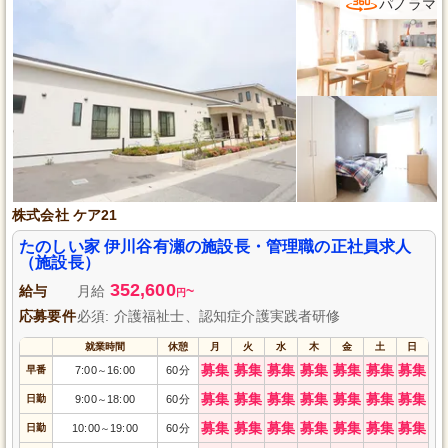
パノラマ
株式会社 ケア21
たのしい家 伊川谷有瀬の施設長・管理職の正社員求人
（施設長）
352,600
給与
月給
~
円
応募要件
必須: 介護福祉士、認知症介護実践者研修
就業時間
休憩
月
火
水
木
金
土
日
募集
募集
募集
募集
募集
募集
募集
早番
7:00
16:00
60分
～
募集
募集
募集
募集
募集
募集
募集
日勤
9:00
18:00
60分
～
募集
募集
募集
募集
募集
募集
募集
日勤
10:00
19:00
60分
～