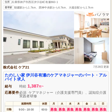
住所
兵庫県神戸市西区伊川谷町有瀬860-1
最寄駅
朝霧駅から1.7km、西神中央駅から6.7km、大蔵谷駅から1.7km
パノラマ
株式会社 ケア21
7月28日更新
たのしい家 伊川谷有瀬のケアマネジャーのパート・アル
バイト求人
1,387
給与
時給
~
円
応募要件
必須: ケアマネジャー（介護支援専門員）、認知症介護
実践者研修
就業時間
休憩
月
火
水
木
金
土
日
募集
募集
募集
募集
募集
募集
募集
日勤
9:00
18:00
60分
～