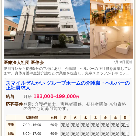
医療法人社団 医伸会
7月28日更新
伊川谷駅から徒歩5分の立地にあり、介護職・ヘルパーの正社員を募集してい
ます。身体介護や生活介護などの業務を担当し、先輩スタッフが丁寧にフォ
ローするため、経験が浅い方でも安心して成長できる職場です。社会保険完
備、賞与年2回、昇給制度ありで長く働ける環境を整えています。マイカー通
スマイルぜんかい グループホームの介護職・ヘルパーの
勤も可能で、交通費支給もあるためアクセス良好です。
正社員求人
183,000
199,000
給与
月給
~
円
応募要件
歓迎: 介護福祉士、実務者研修、初任者研修 ※無資格
の方でも応募可能です。
就業時間
休憩
月
火
水
木
金
土
日
充足
充足
充足
充足
充足
充足
充足
早番
7:00
16:00
60分
～
充足
充足
充足
充足
充足
充足
充足
日勤
8:00
17:00
60分
～