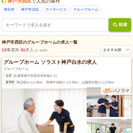
神戸市西区
で人気の条件
明石市
神戸市北区
デイサービス
グループホーム
検索
神戸市西区
の
グループホーム
の求人一覧
13
事業所
41
求人
おすすめ順
(1~30件)
グループホーム ソラスト神戸白水の求人
グループホーム
住所
兵庫県神戸市西区和井取3-12
最寄駅
明石駅から2.8km、西神中央駅から5.3km、山陽明石駅から2.8km
パノラマ