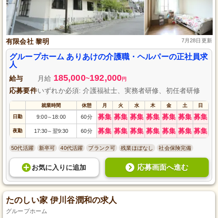
有限会社 黎明
7月28日更新
グループホーム ありあけの介護職・ヘルパーの正社員求
人
185,000
192,000
給与
月給
~
円
応募要件
いずれか必須: 介護福祉士、実務者研修、初任者研修
就業時間
休憩
月
火
水
木
金
土
日
募集
募集
募集
募集
募集
募集
募集
日勤
9:00
18:00
60分
～
募集
募集
募集
募集
募集
募集
募集
夜勤
17:30
翌9:30
60分
～
50代活躍
新卒可
40代活躍
ブランク可
残業ほぼなし
社会保険完備
応募画面へ進む
お気に入り
に
追加
たのしい家 伊川谷潤和の求人
グループホーム