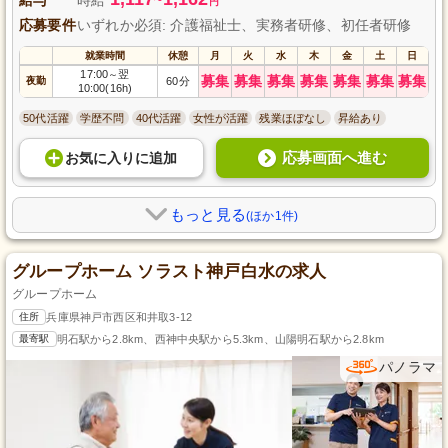
円
応募要件
いずれか必須: 介護福祉士、実務者研修、初任者研修
就業時間
休憩
月
火
水
木
金
土
日
17:00
翌
～
募集
募集
募集
募集
募集
募集
募集
夜勤
60分
10:00(16h)
50代活躍
学歴不問
40代活躍
女性が活躍
残業ほぼなし
昇給あり
応募画面へ進む
お気に入り
に
追加
もっと見る
(ほか1件)
グループホーム ソラスト神戸白水の求人
グループホーム
住所
兵庫県神戸市西区和井取3-12
最寄駅
明石駅から2.8km、西神中央駅から5.3km、山陽明石駅から2.8km
パノラマ