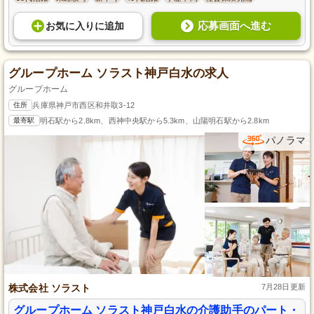
応募画面へ進む
お気に入り
に
追加
グループホーム ソラスト神戸白水の求人
グループホーム
住所
兵庫県神戸市西区和井取3-12
最寄駅
明石駅から2.8km、西神中央駅から5.3km、山陽明石駅から2.8km
パノラマ
株式会社 ソラスト
7月28日更新
グループホーム ソラスト神戸白水の介護助手のパート・