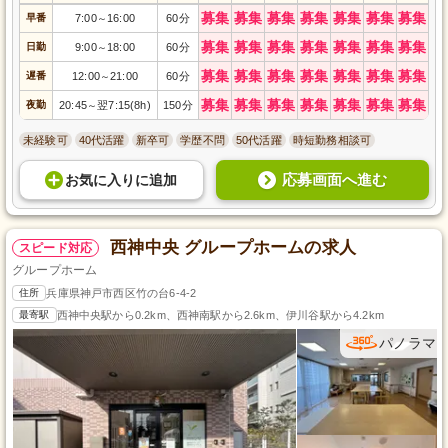
募集
募集
募集
募集
募集
募集
募集
早番
7:00
16:00
60分
～
募集
募集
募集
募集
募集
募集
募集
日勤
9:00
18:00
60分
～
募集
募集
募集
募集
募集
募集
募集
遅番
12:00
21:00
60分
～
募集
募集
募集
募集
募集
募集
募集
夜勤
20:45
翌7:15(8h)
150分
～
未経験可
40代活躍
新卒可
学歴不問
50代活躍
時短勤務相談可
応募画面へ進む
お気に入り
に
追加
西神中央 グループホームの求人
スピード対応
グループホーム
住所
兵庫県神戸市西区竹の台6-4-2
最寄駅
西神中央駅から0.2km、西神南駅から2.6km、伊川谷駅から4.2km
パノラマ