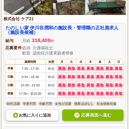
株式会社 ケア21
たのしい家 伊川谷潤和の施設長・管理職の正社員求人
（施設長候補）
318,400
給与
月給
円
応募要件
必須: 介護福祉士
歓迎: 認知症介護実践者研修
就業時間
休憩
月
火
水
木
金
土
日
募集
募集
募集
募集
募集
募集
募集
早番
7:30
17:00
60分
～
募集
募集
募集
募集
募集
募集
募集
日勤
9:30
18:30
60分
～
募集
募集
募集
募集
募集
募集
募集
日勤
10:00
19:00
60分
～
募集
募集
募集
募集
募集
募集
募集
夜勤
17:00
翌10:00
60分
～
50代活躍
学歴不問
年齢不問
女性が活躍
残業ほぼなし
社会保険完備
応募画面へ進む
お気に入り
に
追加