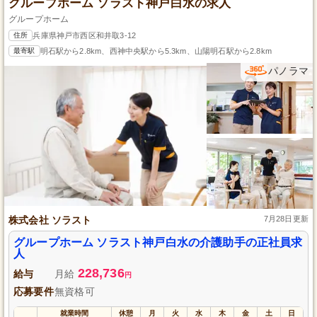
グループホーム ソラスト神戸白水の求人
グループホーム
住所
兵庫県神戸市西区和井取3-12
最寄駅
明石駅から2.8km、西神中央駅から5.3km、山陽明石駅から2.8km
パノラマ
株式会社 ソラスト
7月28日更新
グループホーム ソラスト神戸白水の介護助手の正社員求
人
228,736
給与
月給
円
応募要件
無資格可
就業時間
休憩
月
火
水
木
金
土
日