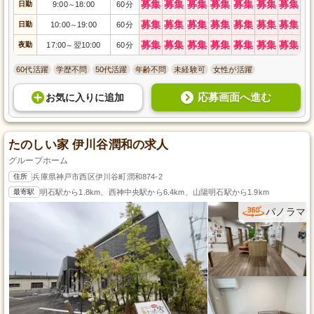
募集
募集
募集
募集
募集
募集
募集
日勤
9:00
18:00
60分
～
募集
募集
募集
募集
募集
募集
募集
日勤
10:00
19:00
60分
～
募集
募集
募集
募集
募集
募集
募集
夜勤
17:00
翌10:00
60分
～
60代活躍
学歴不問
50代活躍
年齢不問
未経験可
女性が活躍
応募画面へ進む
お気に入り
に
追加
たのしい家 伊川谷潤和の求人
グループホーム
住所
兵庫県神戸市西区伊川谷町潤和874-2
最寄駅
明石駅から1.8km、西神中央駅から6.4km、山陽明石駅から1.9km
パノラマ