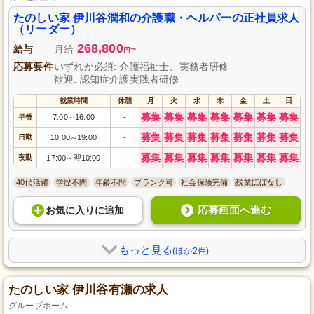
たのしい家 伊川谷潤和の介護職・ヘルパーの正社員求人
（リーダー）
268,800
給与
月給
~
円
応募要件
いずれか必須: 介護福祉士、実務者研修
歓迎: 認知症介護実践者研修
就業時間
休憩
月
火
水
木
金
土
日
募集
募集
募集
募集
募集
募集
募集
早番
7:00
16:00
-
～
募集
募集
募集
募集
募集
募集
募集
日勤
10:00
19:00
-
～
募集
募集
募集
募集
募集
募集
募集
夜勤
17:00
翌10:00
-
～
40代活躍
学歴不問
年齢不問
ブランク可
社会保険完備
残業ほぼなし
応募画面へ進む
お気に入り
に
追加
もっと見る
(ほか2件)
たのしい家 伊川谷有瀬の求人
グループホーム