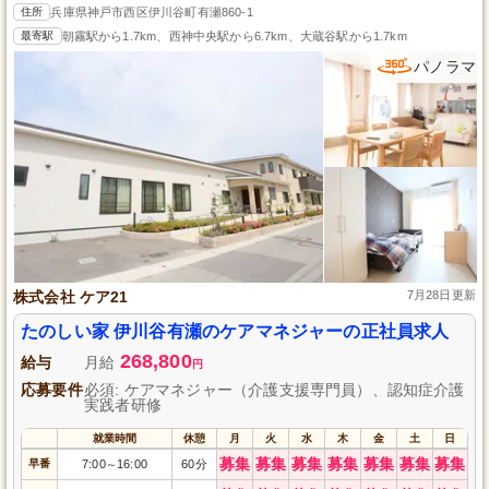
住所
兵庫県神戸市西区伊川谷町有瀬860-1
最寄駅
朝霧駅から1.7km、西神中央駅から6.7km、大蔵谷駅から1.7km
パノラマ
株式会社 ケア21
7月28日更新
たのしい家 伊川谷有瀬のケアマネジャーの正社員求人
268,800
給与
月給
円
応募要件
必須: ケアマネジャー（介護支援専門員）、認知症介護
実践者研修
就業時間
休憩
月
火
水
木
金
土
日
募集
募集
募集
募集
募集
募集
募集
早番
7:00
16:00
60分
～