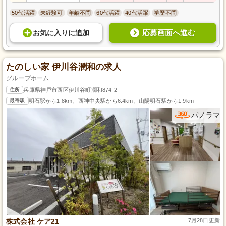
50代活躍
未経験可
年齢不問
60代活躍
40代活躍
学歴不問
応募画面へ進む
お気に入り
に
追加
たのしい家 伊川谷潤和の求人
グループホーム
住所
兵庫県神戸市西区伊川谷町潤和874-2
最寄駅
明石駅から1.8km、西神中央駅から6.4km、山陽明石駅から1.9km
パノラマ
株式会社 ケア21
7月28日更新