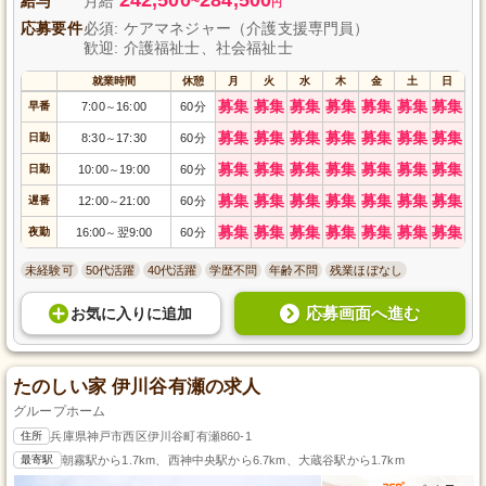
給与
月給
~
円
応募要件
必須: ケアマネジャー（介護支援専門員）
歓迎: 介護福祉士、社会福祉士
就業時間
休憩
月
火
水
木
金
土
日
募集
募集
募集
募集
募集
募集
募集
早番
7:00
16:00
60分
～
募集
募集
募集
募集
募集
募集
募集
日勤
8:30
17:30
60分
～
募集
募集
募集
募集
募集
募集
募集
日勤
10:00
19:00
60分
～
募集
募集
募集
募集
募集
募集
募集
遅番
12:00
21:00
60分
～
募集
募集
募集
募集
募集
募集
募集
夜勤
16:00
翌9:00
60分
～
未経験可
50代活躍
40代活躍
学歴不問
年齢不問
残業ほぼなし
応募画面へ進む
お気に入り
に
追加
たのしい家 伊川谷有瀬の求人
グループホーム
住所
兵庫県神戸市西区伊川谷町有瀬860-1
最寄駅
朝霧駅から1.7km、西神中央駅から6.7km、大蔵谷駅から1.7km