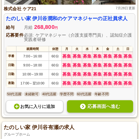
株式会社 ケア21
7月28日更新
たのしい家 伊川谷潤和のケアマネジャーの正社員求人
268,800
給与
月給
円
応募要件
必須: ケアマネジャー（介護支援専門員）、認知症介護
実践者研修
就業時間
休憩
月
火
水
木
金
土
日
募集
募集
募集
募集
募集
募集
募集
早番
7:00
16:00
60分
～
募集
募集
募集
募集
募集
募集
募集
日勤
9:00
18:00
60分
～
募集
募集
募集
募集
募集
募集
募集
日勤
10:00
19:00
60分
～
募集
募集
募集
募集
募集
募集
募集
夜勤
17:00
翌10:00
60分
～
50代活躍
未経験可
40代活躍
学歴不問
60代活躍
年齢不問
応募画面へ進む
お気に入り
に
追加
たのしい家 伊川谷有瀬の求人
グループホーム