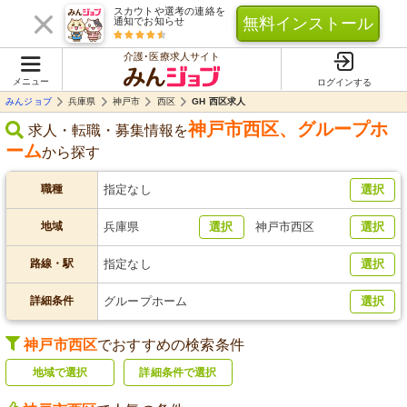
スカウトや選考の連絡を
無料インストール
通知でお知らせ
介護･医療求人サイト
メニュー
ログインする
みんジョブ
兵庫県
神戸市
西区
GH 西区求人
神戸市西区
、
グループホ
求人・転職・募集情報を
ーム
から探す
職種
指定なし
選択
地域
兵庫県
選択
神戸市西区
選択
路線・駅
指定なし
選択
詳細条件
グループホーム
選択
神戸市西区
でおすすめの検索条件
地域で選択
詳細条件で選択