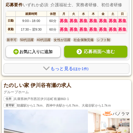
応募要件
いずれか必須: 介護福祉士、実務者研修、初任者研修
就業時間
休憩
月
火
水
木
金
土
日
募集
募集
募集
募集
募集
募集
募集
日勤
9:00
18:00
60分
～
募集
募集
募集
募集
募集
募集
募集
夜勤
17:30
翌9:30
60分
～
新卒可
50代活躍
40代活躍
女性が活躍
社会保険完備
シフト制
応募画面へ進む
お気に入り
に
追加
もっと見る
(ほか1件)
たのしい家 伊川谷有瀬の求人
グループホーム
住所
兵庫県神戸市西区伊川谷町有瀬860-1
最寄駅
朝霧駅から1.7km、西神中央駅から6.7km、大蔵谷駅から1.7km
パノラマ