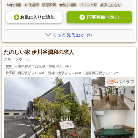
50代活躍
40代活躍
学歴不問
女性が活躍
ブランク可
残業ほぼなし
応募画面へ進む
お気に入り
に
追加
もっと見る
(ほか1件)
たのしい家 伊川谷潤和の求人
グループホーム
住所
兵庫県神戸市西区伊川谷町潤和874-2
最寄駅
明石駅から1.8km、西神中央駅から6.4km、山陽明石駅から1.9km
パノラマ