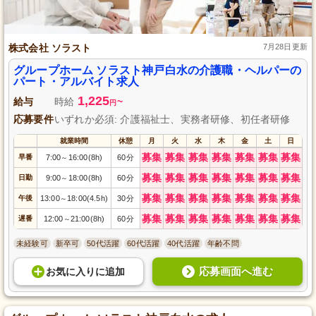
株式会社 ソラスト
7月28日更新
グループホーム ソラスト神戸白水の介護職・ヘルパーの
パート・アルバイト求人
1,225
給与
時給
~
円
応募要件
いずれか必須: 介護福祉士、実務者研修、初任者研修
就業時間
休憩
月
火
水
木
金
土
日
募集
募集
募集
募集
募集
募集
募集
早番
7:00
16:00(8h)
60分
～
募集
募集
募集
募集
募集
募集
募集
日勤
9:00
18:00(8h)
60分
～
募集
募集
募集
募集
募集
募集
募集
午後
13:00
18:00(4.5h)
30分
～
募集
募集
募集
募集
募集
募集
募集
遅番
12:00
21:00(8h)
60分
～
未経験可
新卒可
50代活躍
60代活躍
40代活躍
年齢不問
応募画面へ進む
お気に入り
に
追加