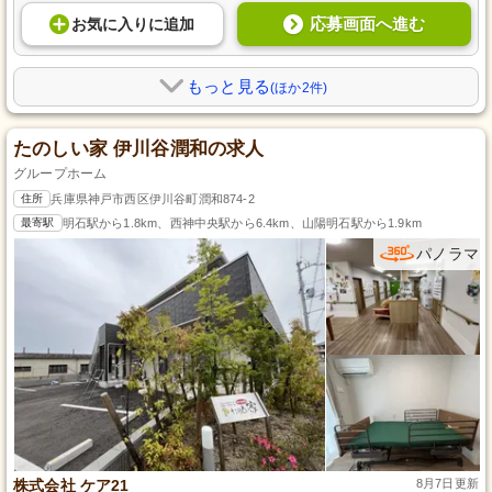
応募画面へ進む
お気に入り
に
追加
もっと見る
(ほか2件)
たのしい家 伊川谷潤和の求人
グループホーム
住所
兵庫県神戸市西区伊川谷町潤和874-2
最寄駅
明石駅から1.8km、西神中央駅から6.4km、山陽明石駅から1.9km
パノラマ
株式会社 ケア21
8月7日更新