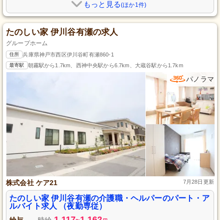
もっと見る
(ほか1件)
たのしい家 伊川谷有瀬の求人
グループホーム
住所
兵庫県神戸市西区伊川谷町有瀬860-1
最寄駅
朝霧駅から1.7km、西神中央駅から6.7km、大蔵谷駅から1.7km
パノラマ
株式会社 ケア21
7月28日更新
たのしい家 伊川谷有瀬の介護職・ヘルパーのパート・ア
ルバイト求人 （夜勤専従）
1,117
1,162
給与
時給
~