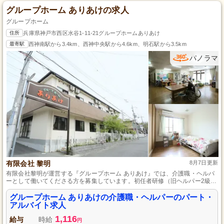
グループホーム ありあけの求人
グループホーム
住所
兵庫県神戸市西区水谷1-11-21グループホームありあけ
最寄駅
西神南駅から3.4km、西神中央駅から4.6km、明石駅から3.5km
パノラマ
有限会社 黎明
8月7日更新
有限会社黎明が運営する『グループホーム ありあけ』では、介護職・ヘルパ
ーとして働いてくださる方を募集しています。初任者研修（旧ヘルパー2級）
の資格をお持ちであれば、経験は問いません。パート・アルバイトという柔
軟な雇用形態で、家庭と両立しやすい職場です。温かいチームの一員とし
グループホーム ありあけの介護職・ヘルパーのパート・
て、安心・安全な介護を提供しませんか？ご応募お待ちしております。
アルバイト求人
1,116
給与
時給
円