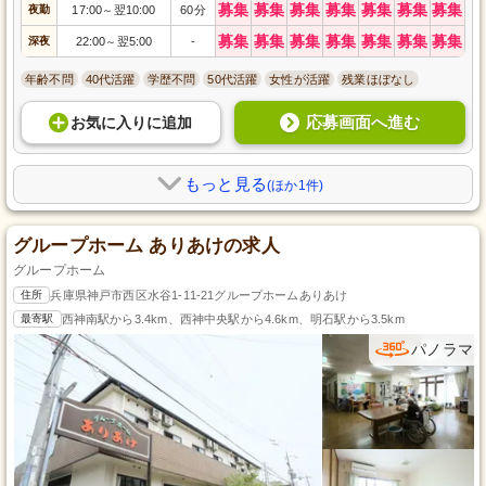
募集
募集
募集
募集
募集
募集
募集
夜勤
17:00
翌10:00
60分
～
募集
募集
募集
募集
募集
募集
募集
深夜
22:00
翌5:00
-
～
年齢不問
40代活躍
学歴不問
50代活躍
女性が活躍
残業ほぼなし
応募画面へ進む
お気に入り
に
追加
もっと見る
(ほか1件)
グループホーム ありあけの求人
グループホーム
住所
兵庫県神戸市西区水谷1-11-21グループホームありあけ
最寄駅
西神南駅から3.4km、西神中央駅から4.6km、明石駅から3.5km
パノラマ