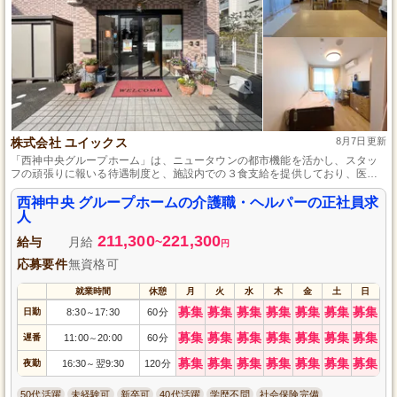
株式会社 ユイックス
8月7日更新
「西神中央グループホーム」は、ニュータウンの都市機能を活かし、スタッ
フの頑張りに報いる待遇制度と、施設内での３食支給を提供しており、医療
機関との連携により安心して業務に従事できます。
西神中央 グループホームの介護職・ヘルパーの正社員求
人
211,300
221,300
給与
月給
~
円
応募要件
無資格可
就業時間
休憩
月
火
水
木
金
土
日
募集
募集
募集
募集
募集
募集
募集
日勤
8:30
17:30
60分
～
募集
募集
募集
募集
募集
募集
募集
遅番
11:00
20:00
60分
～
募集
募集
募集
募集
募集
募集
募集
夜勤
16:30
翌9:30
120分
～
50代活躍
未経験可
新卒可
40代活躍
学歴不問
社会保険完備