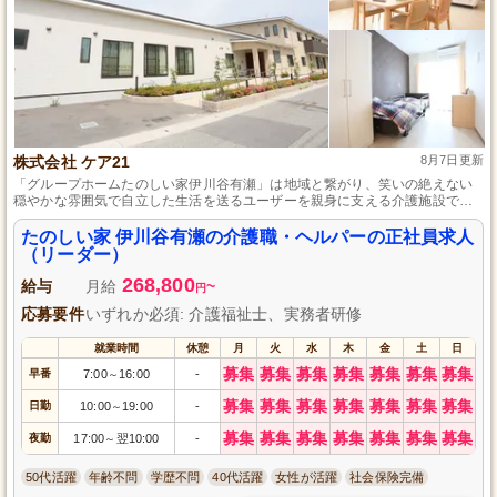
株式会社 ケア21
8月7日更新
「グループホームたのしい家伊川谷有瀬」は地域と繋がり、笑いの絶えない
穏やかな雰囲気で自立した生活を送るユーザーを親身に支える介護施設で
す。
たのしい家 伊川谷有瀬の介護職・ヘルパーの正社員求人
（リーダー）
268,800
給与
月給
~
円
応募要件
いずれか必須: 介護福祉士、実務者研修
就業時間
休憩
月
火
水
木
金
土
日
募集
募集
募集
募集
募集
募集
募集
早番
7:00
16:00
-
～
募集
募集
募集
募集
募集
募集
募集
日勤
10:00
19:00
-
～
募集
募集
募集
募集
募集
募集
募集
夜勤
17:00
翌10:00
-
～
50代活躍
年齢不問
学歴不問
40代活躍
女性が活躍
社会保険完備