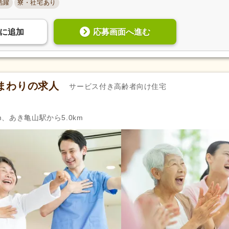
活躍
寮・社宅あり
応募画面へ進む
に
追加
まわりの求人
サービス付き高齢者向け住宅
m、あき亀山駅から5.0km