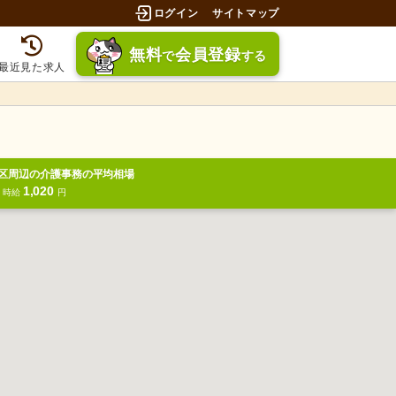
ログイン
サイトマップ
無料
会員登録
で
する
最近見た求人
区周辺の介護事務の平均相場
1,020
円
時給
円