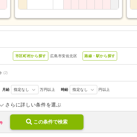
市区町村から探す
広島市安佐北区
路線・駅から探す
ト
(2)
月給
指定なし
万円以上
時給
指定なし
円以上
サービス付き高齢者向け住宅
(1)
介護老人保健施設
(1)
さらに詳しい条件を選ぶ
この条件で検索
件
無資格可
(2)
ブランク可
(4)
年齢不問
(2)
新卒可
(4)