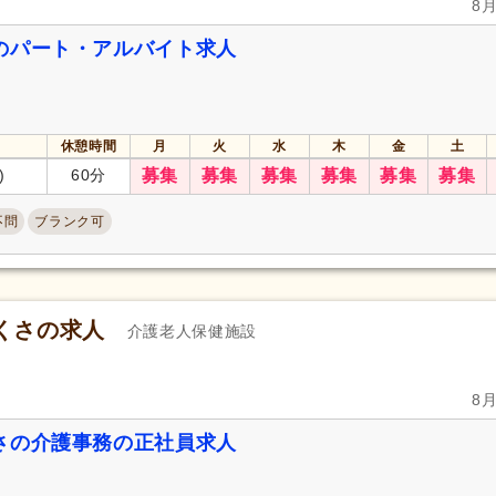
8
のパート・アルバイト求人
休憩時間
月
火
水
木
金
土
)
60分
募集
募集
募集
募集
募集
募集
不問
ブランク可
くさの求人
介護老人保健施設
8
さの介護事務の正社員求人