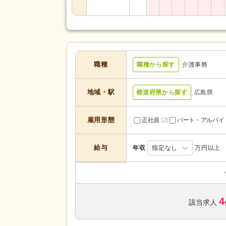
職種
職種から探す
介護事務
地域・駅
都道府県から探す
広島県
雇用形態
正社員
(2)
パート・アルバイ
給与
年収
指定なし
万円以上
介護付き有料老人ホーム
(1)
サービスの種
類
グループホーム
(1)
4
該当求人
未経験可
(2)
学歴不問
(3)