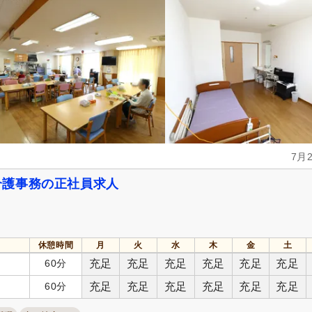
7月
介護事務の正社員求人
休憩時間
月
火
水
木
金
土
60分
充足
充足
充足
充足
充足
充足
60分
充足
充足
充足
充足
充足
充足