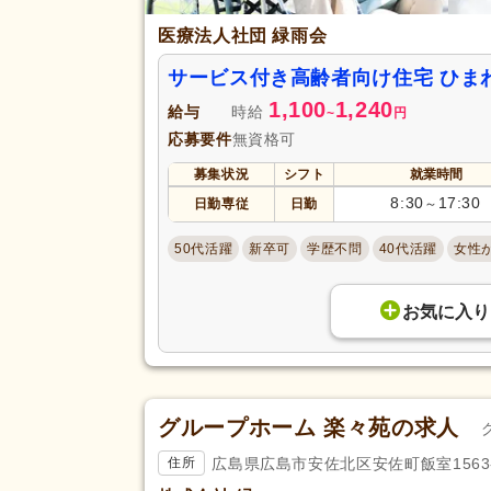
医療法人社団 緑雨会
サービス付き高齢者向け住宅 ひま
1,100
1,240
給与
時給
~
円
応募要件
無資格可
募集状況
シフト
就業時間
8:30
17:30
日勤専従
日勤
～
50代活躍
新卒可
学歴不問
40代活躍
女性
お気に入り
グループホーム 楽々苑の求人
広島県広島市安佐北区安佐町飯室1563
住所