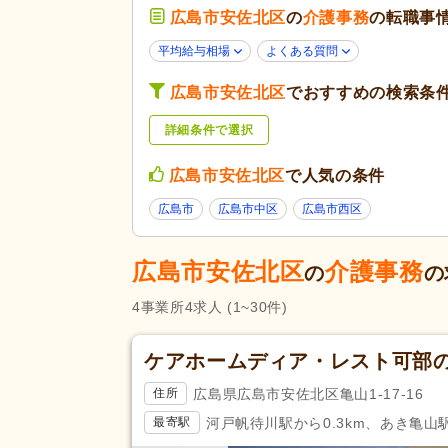
応募条件・こ
広島市安佐北区
の
介護事務
の転職事
子育てママパパ活躍
(4)
だわり
60代活躍
(1)
平均給与相場
よくある質問
女性が活躍
(3)
広島市安佐北区
でおすすめの検索条
勤務形態
残業ほぼなし
(4)
詳細条件で選択
応募資格
介護事務
(1)
広島市安佐北区
で人気の条件
広島市
広島市中区
広島市西区
産休あり
(4)
休日・休暇
看護休暇
(1)
広島市安佐北区
介護事務
の
の
賞与あり
(4)
4
事業所
4
求人
(1~30件)
昇給あり
(4)
給与・手当
住宅手当
(1)
福利厚生
ケアホームディア・レスト可部
託児施設あり
(1)
広島県広島市安佐北区亀山1-17-16
住所
再雇用制度あり
(2)
河戸帆待川駅から0.3km、あき亀山駅
最寄駅
アクセス
駅近
(1)