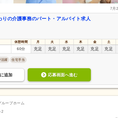
7月
わりの介護事務のパート・アルバイト求人
休憩時間
月
火
水
木
金
土
60分
充足
充足
充足
充足
充足
充足
が活躍
住宅手当
応募画面へ進む
に
追加
グループホーム
-2