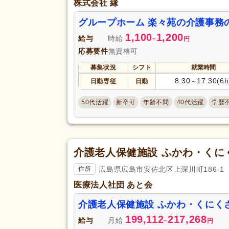
株式会社 縁
グループホーム 楽々苑の介護事務
1,100
1,200
給与
時給
~
円
応募要件
無資格可
募集状況
シフト
就業時間
8:30
17:30(6h
日勤専従
日勤
～
50代活躍
新卒可
年齢不問
40代活躍
学歴
介護老人保健施設 ふかわ・くに
広島県広島市安佐北区上深川町186-1
住所
医療法人社団 あと会
介護老人保健施設 ふかわ・くにく
199,112
217,268
給与
月給
~
円