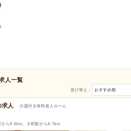
情
40代活躍
(4)
50代活躍
(4)
ハローワーク求人を除く
(2)
掲載30日以内
(1)
件
週3日から可
(1)
シフト相談可
(4)
自動車免許
(1)
育休あり
(4)
介護休業
(2)
求人一覧
社会保険完備
(4)
研修制度あり
(4)
並び替え：
おすすめ順
復職支援あり
(1)
退職金あり
(3)
通勤手当
(4)
人事評価制度あり
(4)
の求人
介護付き有料老人ホーム
資格手当
(1)
扶養手当
(2)
から0.6km、大町駅から6.7km
自動車通勤可
(3)
自転車通勤可
(4)