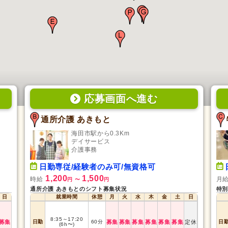
応募画面
へ
進む
通所介護 あきもと
海田市駅から0.3Km
デイサービス
介護事務
日勤専従/経験者のみ可/無資格可
1,200
1,500
時給
月
円
〜
円
通所介護 あきもとのシフト募集状況
特別
日
就業時間
休憩
月
火
水
木
金
土
日
8:35
～
17:20
募集
日勤
60
分
募集
募集
募集
募集
募集
募集
定休
日
(6h〜)