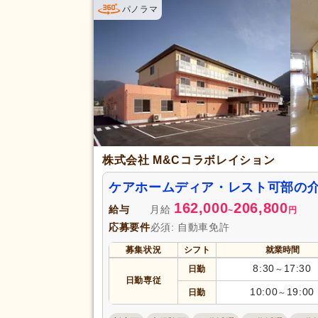
パノラマ
株式会社 M&Cコラボレイション
ケアホームディア・レスト可部の
162,000
206,800
給与
月給
~
円
応募要件
必須: 自動車免許
募集状況
シフト
就業時間
8:30
17:30
日勤
～
日勤専従
10:00
19:00
日勤
～