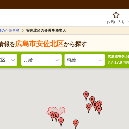
お気に入り
市の介護事務
安佐北区の介護事務求人
広島市安佐北区
情報を
から探す
広島市安佐北
北区
月給
時給
17.8
月給
万