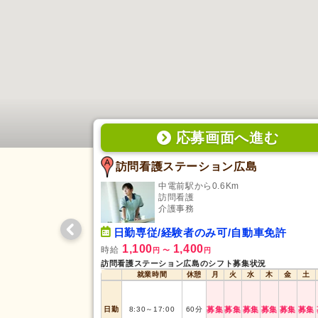
応募画面
へ
進む
訪問看護ステーション広島
中電前駅から0.6Km
訪問看護
介護事務
日勤専従/経験者のみ可/自動車免許
1,100
1,400
時給
円
〜
円
訪問看護ステーション広島のシフト募集状況
就業時間
休憩
月
火
水
木
金
土
日勤
8:30
～
17:00
60
分
募集
募集
募集
募集
募集
募集