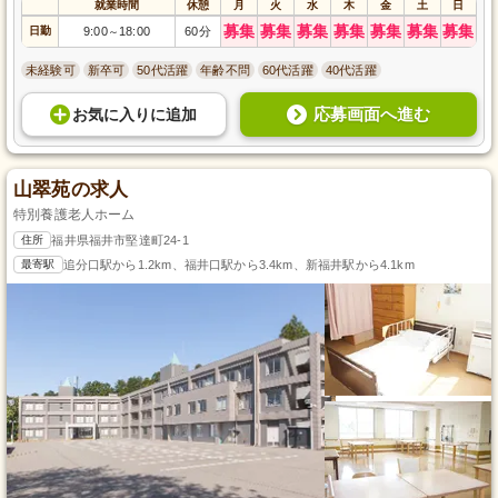
就業時間
休憩
月
火
水
木
金
土
日
募集
募集
募集
募集
募集
募集
募集
日勤
9:00
18:00
60分
～
未経験可
新卒可
50代活躍
年齢不問
60代活躍
40代活躍
応募画面へ進む
お気に入り
に
追加
山翠苑の求人
特別養護老人ホーム
住所
福井県福井市堅達町24-1
最寄駅
追分口駅から1.2km、福井口駅から3.4km、新福井駅から4.1km