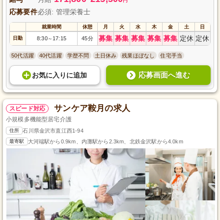
円
応募要件
必須: 管理栄養士
就業時間
休憩
月
火
水
木
金
土
日
募集
募集
募集
募集
募集
定休
定休
日勤
8:30
17:15
45分
～
50代活躍
40代活躍
学歴不問
土日休み
残業ほぼなし
住宅手当
応募画面へ進む
お気に入り
に
追加
サンケア鞍月の求人
スピード対応
小規模多機能型居宅介護
住所
石川県金沢市直江西1-94
最寄駅
大河端駅から0.9km、内灘駅から2.3km、北鉄金沢駅から4.0km