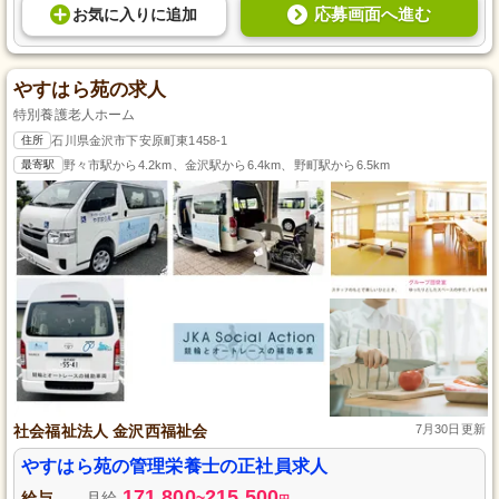
応募画面へ進む
お気に入り
に
追加
やすはら苑の求人
特別養護老人ホーム
住所
石川県金沢市下安原町東1458-1
最寄駅
野々市駅から4.2km、金沢駅から6.4km、野町駅から6.5km
社会福祉法人 金沢西福祉会
7月30日更新
やすはら苑の管理栄養士の正社員求人
171,800
215,500
給与
月給
~