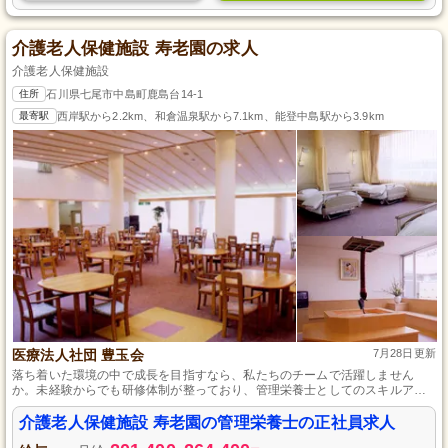
介護老人保健施設 寿老園の求人
介護老人保健施設
住所
石川県七尾市中島町鹿島台14-1
最寄駅
西岸駅から2.2km、和倉温泉駅から7.1km、能登中島駅から3.9km
医療法人社団 豊玉会
7月28日更新
落ち着いた環境の中で成長を目指すなら、私たちのチームで活躍しません
か。未経験からでも研修体制が整っており、管理栄養士としてのスキルアッ
プをサポートします。各種手当や福利厚生が充実しており、安定した生活を
送りながら、地域社会に貢献できる仕事です。
介護老人保健施設 寿老園の管理栄養士の正社員求人