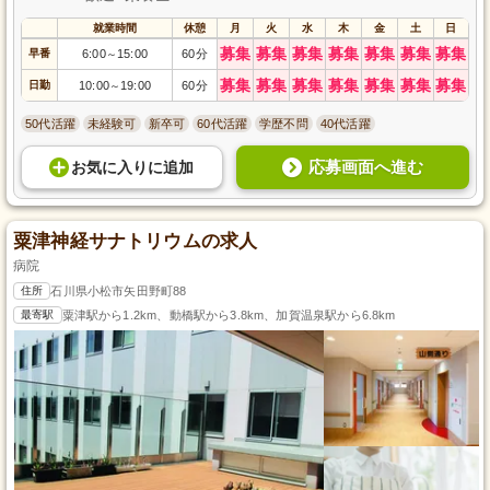
就業時間
休憩
月
火
水
木
金
土
日
募集
募集
募集
募集
募集
募集
募集
早番
6:00
15:00
60分
～
募集
募集
募集
募集
募集
募集
募集
日勤
10:00
19:00
60分
～
50代活躍
未経験可
新卒可
60代活躍
学歴不問
40代活躍
応募画面へ進む
お気に入り
に
追加
粟津神経サナトリウムの求人
病院
住所
石川県小松市矢田野町88
最寄駅
粟津駅から1.2km、動橋駅から3.8km、加賀温泉駅から6.8km