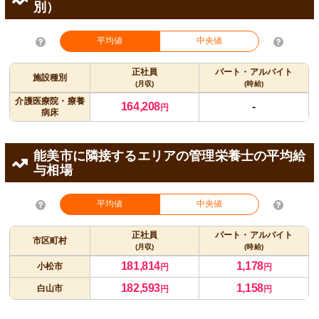
別）
平均値
中央値
正社員
パート・アルバイト
施設種別
(月収)
(時給)
介護医療院・療養
164,208
-
円
病床
能美市に隣接するエリアの管理栄養士の平均給
与相場
平均値
中央値
正社員
パート・アルバイト
市区町村
(月収)
(時給)
181,814
1,178
小松市
円
円
182,593
1,158
白山市
円
円