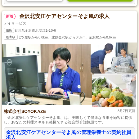
金沢北安江ケアセンターそよ風の求人
新着
デイサービス
住所
石川県金沢市北安江1-10-6
最寄駅
七ツ屋駅から0.0km、北鉄金沢駅から0.5km、金沢駅から0.6km
株式会社SOYOKAZE
8月7日更新
「金沢北安江ケアセンターそよ風」は、美味しくて健康な食事を顧客に提供
し、あなたの料理スキルも発揮できる複合型介護施設です。
金沢北安江ケアセンターそよ風の管理栄養士の契約社員
求人