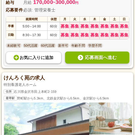
170,000
300,000
給与
月給
~
円
応募要件
必須: 管理栄養士
就業時間
休憩
月
火
水
木
金
土
日
募集
募集
募集
募集
募集
募集
募集
早番
5:00
14:00
60分
～
募集
募集
募集
募集
募集
募集
募集
日勤
8:30
17:30
60分
～
未経験可
50代活躍
60代活躍
新卒可
年齢不問
学歴不問
応募画面へ進む
お気に入り
に
追加
けんろく苑の求人
特別養護老人ホーム
住所
石川県金沢市田上本町2-159
最寄駅
野町駅から5.3km、北鉄金沢駅から6.5km、金沢駅から6.5km