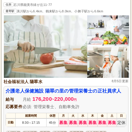
住所
石川県能美市緑が丘11-77
最寄駅
美川駅から6.4km、鶴来駅から8.0km、小舞子駅から6.6km
社会福祉法人 陽翠水
8月5日更新
介護老人保健施設 陽翠の里の管理栄養士の正社員求人
176,200
220,000
給与
月給
~
円
応募要件
必須: 管理栄養士、自動車免許
就業時間
休憩
月
火
水
木
金
土
日
募集
募集
募集
募集
募集
募集
定休
日勤
8:30
17:15
45分
～