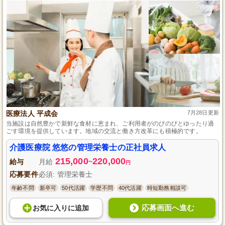
医療法人 平成会
7月28日更新
当施設は自然豊かで新鮮な食材に恵まれ、ご利用者がのびのびとゆったり過
ごす環境を提供しています。地域の交流と働き方改革にも積極的です。
介護医療院 悠悠の管理栄養士の正社員求人
215,000
220,000
給与
月給
~
円
応募要件
必須: 管理栄養士
年齢不問
新卒可
50代活躍
学歴不問
40代活躍
時短勤務相談可
応募画面へ進む
お気に入り
に
追加