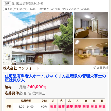
住所
石川県金沢市増泉1-16-41
最寄駅
野町駅から0.6km、金沢駅から2.2km、北鉄金沢駅から2.3km
株式会社 コンフォート
7月28日更新
住宅型有料老人ホーム ひゃくまん星増泉の管理栄養士の
正社員求人
240,000
給与
月給
円
応募要件
必須: 管理栄養士
就業時間
休憩
月
火
水
木
金
土
日
募集
募集
募集
募集
募集
募集
募集
早番
5:00
14:00
60分
～