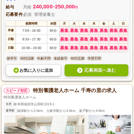
240,000
250,000
給与
月給
~
円
応募要件
必須: 管理栄養士
就業時間
休憩
月
火
水
木
金
土
日
募集
募集
募集
募集
募集
募集
募集
早番
7:00
16:00
60分
～
募集
募集
募集
募集
募集
募集
募集
日勤
8:30
17:30
60分
～
募集
募集
募集
募集
募集
募集
募集
日勤
10:00
19:00
60分
～
新卒可
50代活躍
年齢不問
未経験可
40代活躍
学歴不問
応募画面へ進む
お気に入り
に
追加
特別養護老人ホーム 千寿の里の求人
スピード対応
特別養護老人ホーム
住所
岐阜県瑞浪市山田町1018-1
最寄駅
瑞浪駅から3.0km、土岐市駅から6.6km、釜戸駅から9.0km