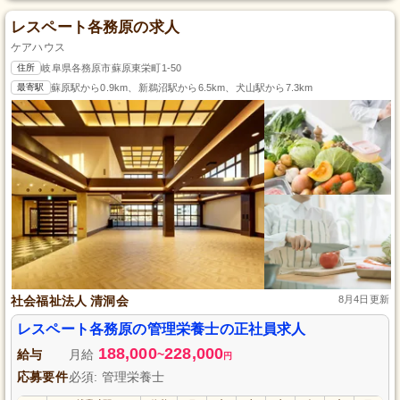
レスペート各務原の求人
ケアハウス
住所
岐阜県各務原市蘇原東栄町1-50
最寄駅
蘇原駅から0.9km、新鵜沼駅から6.5km、犬山駅から7.3km
社会福祉法人 清洞会
8月4日更新
レスペート各務原の管理栄養士の正社員求人
188,000
228,000
給与
月給
~
円
応募要件
必須: 管理栄養士