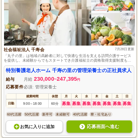
社会福祉法人 千寿会
7月28日更新
「丸子の里」は地域の高齢者に対して快適な生活を支える訪問介護サービス
を提供し、未経験からでもスタートでき介護福祉士の資格取得支援制度もあ
る事業所です。
特別養護老人ホーム 千寿の里の管理栄養士の正社員求人
230,000
247,395
給与
月給
~
円
応募要件
必須: 管理栄養士
就業時間
休憩
月
火
水
木
金
土
日
募集
募集
募集
募集
募集
募集
募集
日勤
9:00
18:00
60分
～
60代活躍
50代活躍
新卒可
未経験可
40代活躍
寮・社宅あり
応募画面へ進む
お気に入り
に
追加