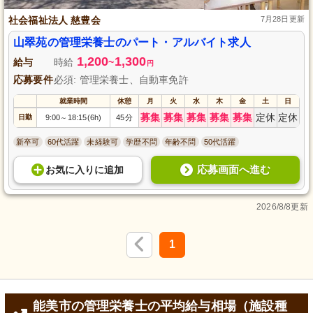
社会福祉法人 慈豊会
7月28日更新
山翠苑の管理栄養士のパート・アルバイト求人
1,200
1,300
給与
時給
~
円
応募要件
必須: 管理栄養士、自動車免許
就業時間
休憩
月
火
水
木
金
土
日
募集
募集
募集
募集
募集
定休
定休
日勤
9:00
18:15(6h)
45分
～
新卒可
60代活躍
未経験可
学歴不問
年齢不問
50代活躍
応募画面へ進む
お気に入り
に
追加
2026/8/8更新
1
能美市の管理栄養士の平均給与相場（施設種