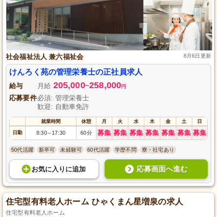
社会福祉法人 兼六福祉会
8月6日更新
けんろく苑の管理栄養士の正社員求人
205,000
258,000
給与
月給
~
円
応募要件
必須: 管理栄養士
歓迎: 自動車免許
就業時間
休憩
月
火
水
木
金
土
日
募集
募集
募集
募集
募集
募集
募集
日勤
8:30
17:30
60分
～
50代活躍
新卒可
未経験可
60代活躍
学歴不問
寮・社宅あり
応募画面へ進む
お気に入り
に
追加
住宅型有料老人ホーム ひゃくまん星増泉の求人
住宅型有料老人ホーム