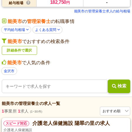
182,750
-
円
給与相場
能美市の管理栄養士求人の給与相場
能美市
の
管理栄養士
の転職事情
平均給与相場
よくある質問
能美市
でおすすめの検索条件
詳細条件で選択
能美市
で人気の条件
金沢市
検索
能美市
の
管理栄養士
の求人一覧
1
事業所
1
求人
おすすめ順
(1~30件)
介護老人保健施設 陽翠の里の求人
スピード対応
介護老人保健施設