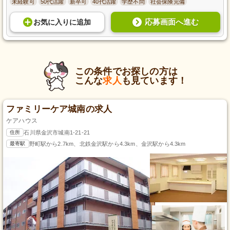
未経験可
50代活躍
新卒可
40代活躍
学歴不問
社会保険完備
応募画面へ進む
お気に入り
に
追加
この条件でお探しの方は
こんな
求人
も見ています！
ファミリーケア城南の求人
ケアハウス
住所
石川県金沢市城南1-21-21
最寄駅
野町駅から2.7km、北鉄金沢駅から4.3km、金沢駅から4.3km