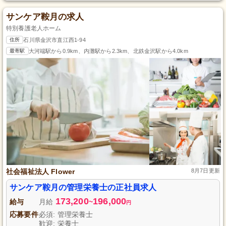
サンケア鞍月の求人
特別養護老人ホーム
住所
石川県金沢市直江西1-94
最寄駅
大河端駅から0.9km、内灘駅から2.3km、北鉄金沢駅から4.0km
社会福祉法人 Flower
8月7日更新
サンケア鞍月の管理栄養士の正社員求人
173,200
196,000
給与
月給
~
円
応募要件
必須: 管理栄養士
歓迎: 栄養士