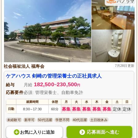
パノラマ
社会福祉法人 福寿会
7月28日更新
ケアハウス 剣崎の管理栄養士の正社員求人
182,500
230,500
給与
月給
~
円
応募要件
必須: 管理栄養士、自動車免許
就業時間
休憩
月
火
水
木
金
土
日
募集
募集
募集
募集
募集
定休
定休
日勤
8:30
17:30
60分
～
未経験可
新卒可
50代活躍
学歴不問
40代活躍
土日祝休み
応募画面へ進む
お気に入り
に
追加