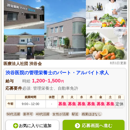
医療法人社団 渋谷会
8月1日更新
渋谷医院の管理栄養士のパート・アルバイト求人
1,200
1,500
給与
時給
~
円
応募要件
必須: 管理栄養士、自動車免許
就業時間
休憩
月
火
水
木
金
土
日
募集
募集
募集
募集
募集
募集
定休
午前
9:00
12:00
-
～
50代活躍
新卒可
40代活躍
女性が活躍
駅近
残業ほぼなし
応募画面へ進む
お気に入り
に
追加