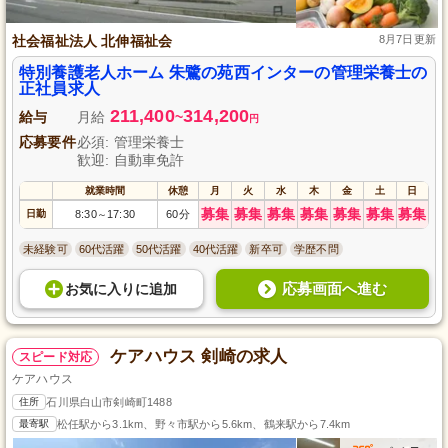
社会福祉法人 北伸福祉会
8月7日更新
特別養護老人ホーム 朱鷺の苑西インターの管理栄養士の
正社員求人
211,400
314,200
給与
月給
~
円
応募要件
必須: 管理栄養士
歓迎: 自動車免許
就業時間
休憩
月
火
水
木
金
土
日
募集
募集
募集
募集
募集
募集
募集
日勤
8:30
17:30
60分
～
未経験可
60代活躍
50代活躍
40代活躍
新卒可
学歴不問
応募画面へ進む
お気に入り
に
追加
ケアハウス 剣崎の求人
スピード対応
ケアハウス
住所
石川県白山市剣崎町1488
最寄駅
松任駅から3.1km、野々市駅から5.6km、鶴来駅から7.4km