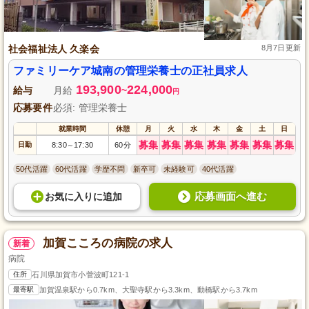
社会福祉法人 久楽会
8月7日更新
ファミリーケア城南の管理栄養士の正社員求人
193,900
224,000
給与
月給
~
円
応募要件
必須: 管理栄養士
就業時間
休憩
月
火
水
木
金
土
日
募集
募集
募集
募集
募集
募集
募集
日勤
8:30
17:30
60分
～
50代活躍
60代活躍
学歴不問
新卒可
未経験可
40代活躍
応募画面へ進む
お気に入り
に
追加
加賀こころの病院の求人
新着
病院
住所
石川県加賀市小菅波町121-1
最寄駅
加賀温泉駅から0.7km、大聖寺駅から3.3km、動橋駅から3.7km