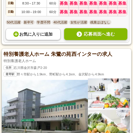
募集
募集
募集
募集
募集
募集
募集
日勤
8:30
17:30
60分
～
募集
募集
募集
募集
募集
募集
募集
日勤
10:00
19:00
60分
～
50代活躍
新卒可
学歴不問
40代活躍
女性が活躍
残業ほぼなし
応募画面へ進む
お気に入り
に
追加
特別養護老人ホーム 朱鷺の苑西インターの求人
特別養護老人ホーム
住所
石川県金沢市森戸2-20
最寄駅
野々市駅から1.9km、野町駅から4.1km、金沢駅から4.9km