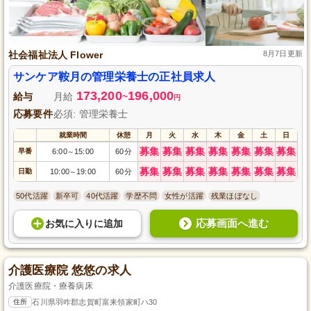
社会福祉法人 Flower
8月7日更新
サンケア鞍月の管理栄養士の正社員求人
173,200
196,000
給与
月給
~
円
応募要件
必須: 管理栄養士
就業時間
休憩
月
火
水
木
金
土
日
募集
募集
募集
募集
募集
募集
募集
早番
6:00
15:00
60分
～
募集
募集
募集
募集
募集
募集
募集
日勤
10:00
19:00
60分
～
50代活躍
新卒可
40代活躍
学歴不問
女性が活躍
残業ほぼなし
応募画面へ進む
お気に入り
に
追加
介護医療院 悠悠の求人
介護医療院・療養病床
住所
石川県羽咋郡志賀町富来領家町ハ30