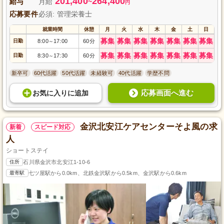
201,400
264,400
給与
月給
~
円
応募要件
必須: 管理栄養士
就業時間
休憩
月
火
水
木
金
土
日
募集
募集
募集
募集
募集
募集
募集
日勤
8:00
17:00
60分
～
募集
募集
募集
募集
募集
募集
募集
日勤
8:30
17:30
60分
～
新卒可
60代活躍
50代活躍
未経験可
40代活躍
学歴不問
応募画面へ進む
お気に入り
に
追加
金沢北安江ケアセンターそよ風の求
新着
スピード対応
人
ショートステイ
住所
石川県金沢市北安江1-10-6
最寄駅
七ツ屋駅から0.0km、北鉄金沢駅から0.5km、金沢駅から0.6km