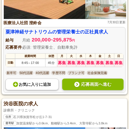
医療法人社団 澄鈴会
7月30日更新
粟津神経サナトリウムの管理栄養士の正社員求人
200,000
295,875
給与
月給
~
円
応募要件
必須: 管理栄養士、自動車免許
就業時間
休憩
月
火
水
木
金
土
日
募集
募集
募集
募集
募集
募集
募集
日勤
8:45
17:00
45分
～
新卒可
50代活躍
40代活躍
学歴不問
ブランク可
社会保険完備
応募画面へ進む
お気に入り
に
追加
渋谷医院の求人
診療所・クリニック
住所
石川県加賀市松が丘1-7-31
最寄駅
加賀温泉駅から0.6km、動橋駅から3.4km、大聖寺駅から3.8km