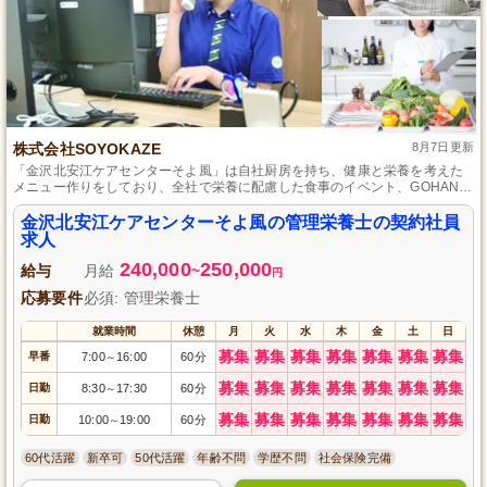
株式会社SOYOKAZE
8月7日更新
「金沢北安江ケアセンターそよ風」は自社厨房を持ち、健康と栄養を考えた
メニュー作りをしており、全社で栄養に配慮した食事のイベント、GOHANグ
ランプリも開催しています。
金沢北安江ケアセンターそよ風の管理栄養士の契約社員
求人
240,000
250,000
給与
月給
~
円
応募要件
必須: 管理栄養士
就業時間
休憩
月
火
水
木
金
土
日
募集
募集
募集
募集
募集
募集
募集
早番
7:00
16:00
60分
～
募集
募集
募集
募集
募集
募集
募集
日勤
8:30
17:30
60分
～
募集
募集
募集
募集
募集
募集
募集
日勤
10:00
19:00
60分
～
60代活躍
新卒可
50代活躍
年齢不問
学歴不問
社会保険完備