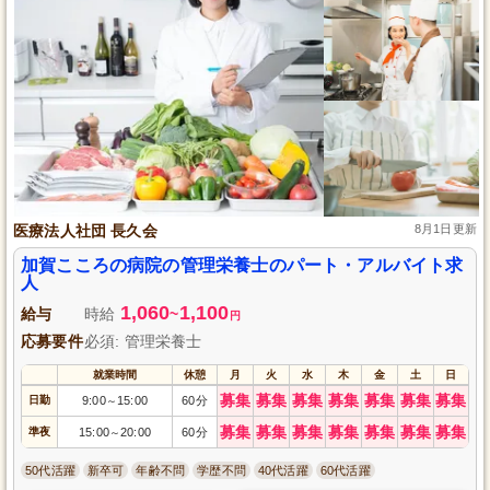
医療法人社団 長久会
8月1日更新
加賀こころの病院の管理栄養士のパート・アルバイト求
人
1,060
1,100
給与
時給
~
円
応募要件
必須: 管理栄養士
就業時間
休憩
月
火
水
木
金
土
日
募集
募集
募集
募集
募集
募集
募集
日勤
9:00
15:00
60分
～
募集
募集
募集
募集
募集
募集
募集
準夜
15:00
20:00
60分
～
50代活躍
新卒可
年齢不問
学歴不問
40代活躍
60代活躍