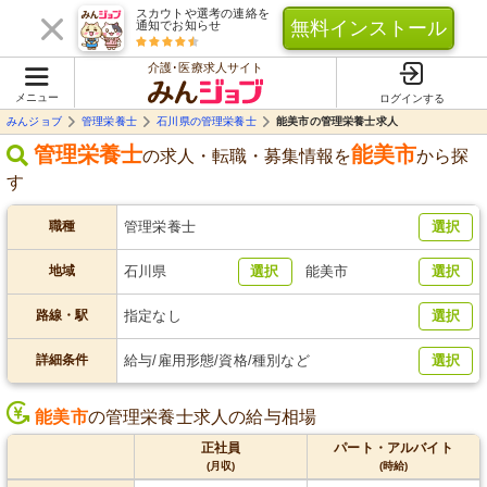
スカウトや選考の連絡を
無料インストール
通知でお知らせ
介護･医療求人サイト
メニュー
ログインする
みんジョブ
管理栄養士
石川県の管理栄養士
能美市の管理栄養士求人
管理栄養士
能美市
の求人・転職・募集情報を
から探
す
職種
管理栄養士
選択
地域
石川県
選択
能美市
選択
路線・駅
指定なし
選択
詳細条件
給与/雇用形態/資格/種別など
選択
能美市
の管理栄養士求人の給与相場
正社員
パート・アルバイト
(月収)
(時給)