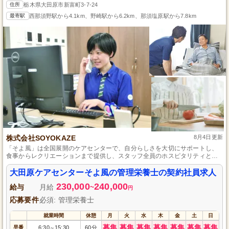
住所
栃木県大田原市新富町3-7-24
最寄駅
西那須野駅から4.1km、野崎駅から6.2km、那須塩原駅から7.8km
株式会社SOYOKAZE
8月4日更新
「そよ風」は全国展開のケアセンターで、自分らしさを大切にサポートし、
食事からレクリエーションまで提供し、スタッフ全員のホスピタリティと風
通しの良い働く環境が魅力です。
大田原ケアセンターそよ風の管理栄養士の契約社員求人
230,000
240,000
給与
月給
~
円
応募要件
必須: 管理栄養士
就業時間
休憩
月
火
水
木
金
土
日
募集
募集
募集
募集
募集
募集
募集
早番
6:30
15:30
60分
～