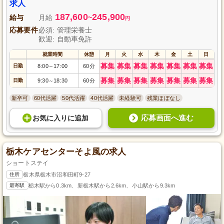
求人
187,600
245,900
給与
月給
~
円
応募要件
必須: 管理栄養士
歓迎: 自動車免許
就業時間
休憩
月
火
水
木
金
土
日
募集
募集
募集
募集
募集
募集
募集
日勤
8:00
17:00
60分
～
募集
募集
募集
募集
募集
募集
募集
日勤
9:30
18:30
60分
～
新卒可
60代活躍
50代活躍
40代活躍
未経験可
残業ほぼなし
応募画面へ進む
お気に入り
に
追加
栃木ケアセンターそよ風の求人
ショートステイ
住所
栃木県栃木市沼和田町9-27
最寄駅
栃木駅から0.3km、新栃木駅から2.6km、小山駅から9.3km