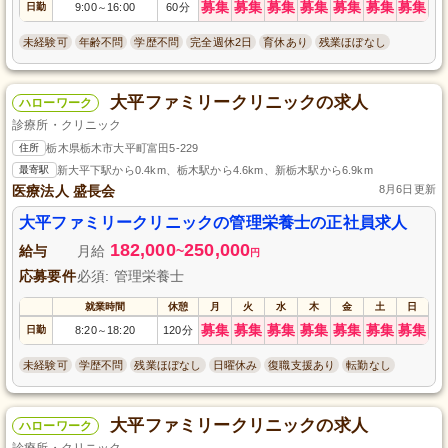
募集
募集
募集
募集
募集
募集
募集
日勤
9:00
16:00
60分
～
未経験可
年齢不問
学歴不問
完全週休2日
育休あり
残業ほぼなし
大平ファミリークリニックの求人
ハローワーク
診療所・クリニック
住所
栃木県栃木市大平町富田5-229
最寄駅
新大平下駅から0.4km、栃木駅から4.6km、新栃木駅から6.9km
医療法人 盛長会
8月6日更新
大平ファミリークリニックの管理栄養士の正社員求人
182,000
250,000
給与
月給
~
円
応募要件
必須: 管理栄養士
就業時間
休憩
月
火
水
木
金
土
日
募集
募集
募集
募集
募集
募集
募集
日勤
8:20
18:20
120分
～
未経験可
学歴不問
残業ほぼなし
日曜休み
復職支援あり
転勤なし
大平ファミリークリニックの求人
ハローワーク
診療所・クリニック