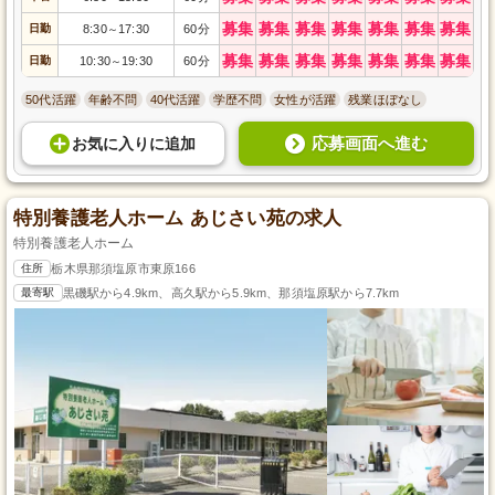
募集
募集
募集
募集
募集
募集
募集
日勤
8:30
17:30
60分
～
募集
募集
募集
募集
募集
募集
募集
日勤
10:30
19:30
60分
～
50代活躍
年齢不問
40代活躍
学歴不問
女性が活躍
残業ほぼなし
応募画面へ進む
お気に入り
に
追加
特別養護老人ホーム あじさい苑の求人
特別養護老人ホーム
住所
栃木県那須塩原市東原166
最寄駅
黒磯駅から4.9km、高久駅から5.9km、那須塩原駅から7.7km