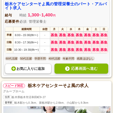
を提供することで喜びを感じられるやりがいのある職場です。
栃木ケアセンターそよ風の管理栄養士のパート・アルバ
イト求人
1,300
1,400
給与
時給
~
円
応募要件
必須: 管理栄養士
就業時間
休憩
月
火
水
木
金
土
日
募集
募集
募集
募集
募集
募集
募集
早番
6:00
15:00(8h〜)
-
～
募集
募集
募集
募集
募集
募集
募集
日勤
8:30
17:30(8h〜)
-
～
募集
募集
募集
募集
募集
募集
募集
日勤
10:30
19:30(8h〜)
-
～
60代活躍
50代活躍
学歴不問
40代活躍
年齢不問
残業ほぼなし
応募画面へ進む
お気に入り
に
追加
栃木ケアセンターそよ風の求人
スピード対応
グループホーム
住所
栃木県栃木市沼和田町9-27
最寄駅
栃木駅から0.3km、新栃木駅から2.6km、小山駅から9.3km