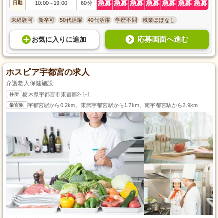
急募
急募
急募
急募
急募
急募
急募
日勤
10:00
19:00
60分
～
未経験可
新卒可
50代活躍
40代活躍
学歴不問
残業ほぼなし
応募画面へ進む
お気に入り
に
追加
ホスピア宇都宮の求人
介護老人保健施設
住所
栃木県宇都宮市東宿郷2-1-1
最寄駅
宇都宮駅から0.2km、東武宇都宮駅から1.7km、南宇都宮駅から2.9km