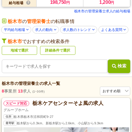
198,750
1,200
円
円
給与相場
栃木市の管理栄養士求人の給与相場
栃木市
の
管理栄養士
の転職事情
平均給与相場
求人の動向
求人数のトレンド
よくある質問
栃木市
でおすすめの検索条件
地域で選択
詳細条件で選択
検索
栃木市
の
管理栄養士
の求人一覧
8
事業所
13
求人
おすすめ順
(1~30件)
栃木ケアセンターそよ風の求人
スピード対応
グループホーム
住所
栃木県栃木市沼和田町9-27
最寄駅
栃木駅から0.3km、新栃木駅から2.6km、小山駅から9.3km