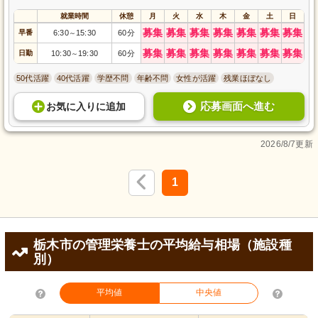
就業時間
休憩
月
火
水
木
金
土
日
募集
募集
募集
募集
募集
募集
募集
早番
6:30
15:30
60分
～
募集
募集
募集
募集
募集
募集
募集
日勤
10:30
19:30
60分
～
50代活躍
40代活躍
学歴不問
年齢不問
女性が活躍
残業ほぼなし
応募画面へ進む
お気に入り
に
追加
2026/8/7更新
1
栃木市の管理栄養士の平均給与相場（施設種
別）
平均値
中央値