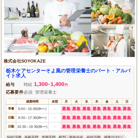
株式会社SOYOKAZE
栃木ケアセンターそよ風の管理栄養士のパート・アルバ
イト求人
1,300
1,400
給与
時給
~
円
応募要件
必須: 管理栄養士
就業時間
休憩
月
火
水
木
金
土
日
募集
募集
募集
募集
募集
募集
募集
早番
6:00
15:00(8h〜)
-
～
募集
募集
募集
募集
募集
募集
募集
日勤
8:30
17:30(8h〜)
-
～
募集
募集
募集
募集
募集
募集
募集
日勤
10:30
19:30(8h〜)
-
～
50代活躍
年齢不問
学歴不問
髪型・髪色自由
40代活躍
残業ほぼなし