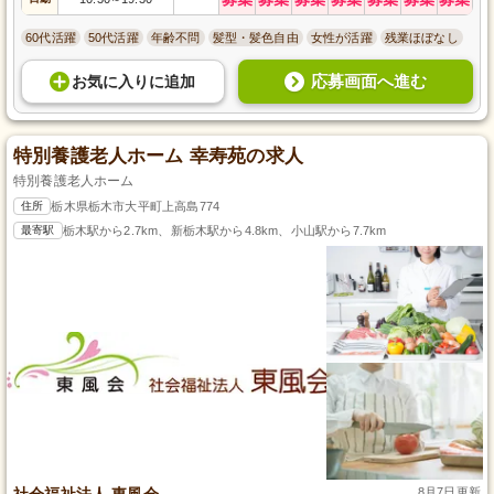
60代活躍
50代活躍
年齢不問
髪型・髪色自由
女性が活躍
残業ほぼなし
応募画面へ進む
お気に入り
に
追加
特別養護老人ホーム 幸寿苑の求人
特別養護老人ホーム
住所
栃木県栃木市大平町上高島774
最寄駅
栃木駅から2.7km、新栃木駅から4.8km、小山駅から7.7km
社会福祉法人 東風会
8月7日更新