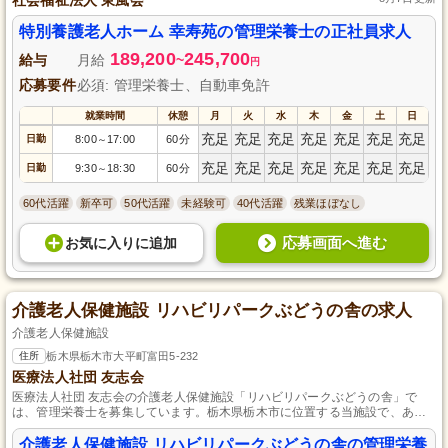
特別養護老人ホーム 幸寿苑の管理栄養士の正社員求人
189,200
245,700
給与
月給
~
円
応募要件
必須: 管理栄養士、自動車免許
就業時間
休憩
月
火
水
木
金
土
日
充足
充足
充足
充足
充足
充足
充足
日勤
8:00
17:00
60分
～
充足
充足
充足
充足
充足
充足
充足
日勤
9:30
18:30
60分
～
60代活躍
新卒可
50代活躍
未経験可
40代活躍
残業ほぼなし
応募画面へ進む
お気に入り
に
追加
介護老人保健施設 リハビリパークぶどうの舎の求人
介護老人保健施設
住所
栃木県栃木市大平町富田5-232
医療法人社団 友志会
医療法人社団 友志会の介護老人保健施設「リハビリパークぶどうの舎」で
は、管理栄養士を募集しています。栃木県栃木市に位置する当施設で、あな
たの専門知識と経験を活かして、高齢者の健康をサポートしませんか？パー
ト・アルバイトの雇用形態で、働きやすい環境が整っています。応募資格や
介護老人保健施設 リハビリパークぶどうの舎の管理栄養