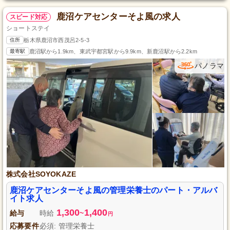
鹿沼ケアセンターそよ風の求人
スピード対応
ショートステイ
住所
栃木県鹿沼市西茂呂2-5-3
最寄駅
鹿沼駅から1.9km、東武宇都宮駅から9.9km、新鹿沼駅から2.2km
パノラマ
株式会社SOYOKAZE
鹿沼ケアセンターそよ風の管理栄養士のパート・アルバ
イト求人
1,300
1,400
給与
時給
~
円
応募要件
必須: 管理栄養士