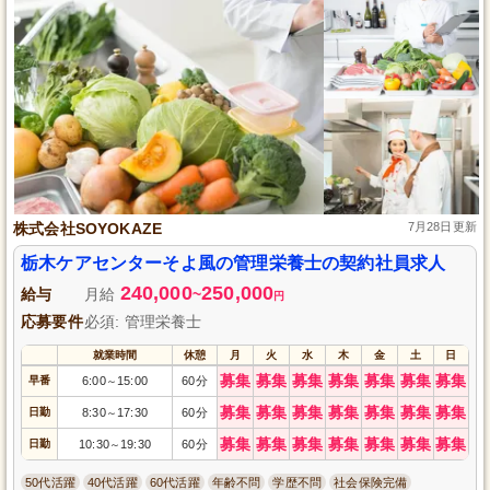
株式会社SOYOKAZE
7月28日更新
栃木ケアセンターそよ風の管理栄養士の契約社員求人
240,000
250,000
給与
月給
~
円
応募要件
必須: 管理栄養士
就業時間
休憩
月
火
水
木
金
土
日
募集
募集
募集
募集
募集
募集
募集
早番
6:00
15:00
60分
～
募集
募集
募集
募集
募集
募集
募集
日勤
8:30
17:30
60分
～
募集
募集
募集
募集
募集
募集
募集
日勤
10:30
19:30
60分
～
50代活躍
40代活躍
60代活躍
年齢不問
学歴不問
社会保険完備