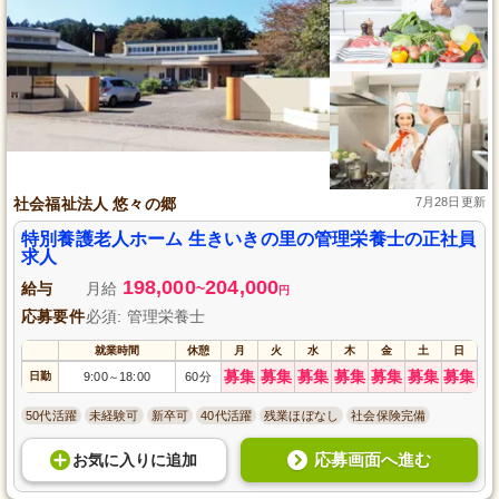
社会福祉法人 悠々の郷
7月28日更新
特別養護老人ホーム 生きいきの里の管理栄養士の正社員
求人
198,000
204,000
給与
月給
~
円
応募要件
必須: 管理栄養士
就業時間
休憩
月
火
水
木
金
土
日
募集
募集
募集
募集
募集
募集
募集
日勤
9:00
18:00
60分
～
50代活躍
未経験可
新卒可
40代活躍
残業ほぼなし
社会保険完備
応募画面へ進む
お気に入り
に
追加