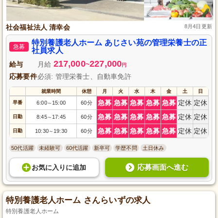
社会福祉法人 清幸会
8月4日更新
特別養護老人ホーム あじさい苑の管理栄養士の正
急募
社員求人
217,000
227,000
給与
月給
~
円
応募要件
必須: 管理栄養士、自動車免許
就業時間
休憩
月
火
水
木
金
土
日
急募
急募
急募
急募
急募
定休
定休
早番
6:00
15:00
60分
～
急募
急募
急募
急募
急募
定休
定休
日勤
8:45
17:45
60分
～
急募
急募
急募
急募
急募
定休
定休
日勤
10:30
19:30
60分
～
50代活躍
未経験可
60代活躍
新卒可
学歴不問
土日休み
応募画面へ進む
お気に入り
に
追加
特別養護老人ホーム さんらいずの求人
特別養護老人ホーム