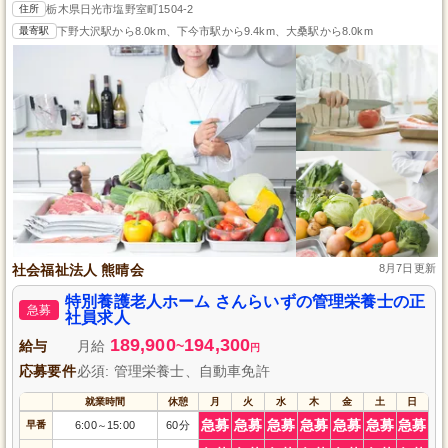
住所
栃木県日光市塩野室町1504-2
最寄駅
下野大沢駅から8.0km、下今市駅から9.4km、大桑駅から8.0km
社会福祉法人 熊晴会
8月7日更新
特別養護老人ホーム さんらいずの管理栄養士の正
急募
社員求人
189,900
194,300
給与
月給
~
円
応募要件
必須: 管理栄養士、自動車免許
就業時間
休憩
月
火
水
木
金
土
日
急募
急募
急募
急募
急募
急募
急募
早番
6:00
15:00
60分
～