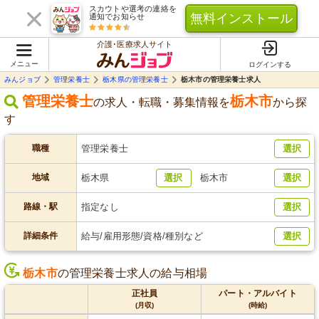
スカウトや選考の連絡を
無料インストール
通知でお知らせ
介護･医療求人サイト
メニュー
ログインする
みんジョブ
管理栄養士
栃木県の管理栄養士
栃木市の管理栄養士求人
管理栄養士
栃木市
の求人・転職・募集情報を
から探
す
職種
管理栄養士
選択
地域
栃木県
選択
栃木市
選択
路線・駅
指定なし
選択
詳細条件
給与/雇用形態/資格/種別など
選択
栃木市
の管理栄養士求人の給与相場
正社員
パート・アルバイト
(月収)
(時給)