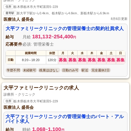
住所
栃木県栃木市大平町富田5-229
最寄駅
新大平下駅から0.4km、栃木駅から4.6km、新栃木駅から6.9km
医療法人 盛長会
8月6日更新
大平ファミリークリニックの管理栄養士の契約社員求人
181,132
254,400
給与
月給
~
円
応募要件
必須: 管理栄養士
就業時間
休憩
月
火
水
木
金
土
日
募集
募集
募集
募集
募集
募集
募集
日勤
8:20
18:20
120分
～
学歴不問
未経験可
残業ほぼなし
日勤のみ可
駅近
完全週休2日
大平ファミリークリニックの求人
診療所・クリニック
住所
栃木県栃木市大平町富田5-229
医療法人 盛長会
大平ファミリークリニックの管理栄養士のパート・アル
バイト求人
1,068
1,100
給与
時給
~
円