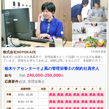
株式会社SOYOKAZE
7月28日更新
栃木市に位置する当事業所で、管理栄養士として活躍いただける方を募集し
ています。資格をお持ちであれば、経験は問いませんので、未経験の方でも
ご応募いただけます。お客様とスタッフのための食事づくりを中心に、企画
や管理業務もお願いします。育児休暇や介護休暇の取得が可能で、交通費も
栃木ケアセンターそよ風の管理栄養士の契約社員求人
支給するため、遠方からの通勤も安心です。自立支援をモットーに、ご利用
240,000
250,000
者様の「できるを増やす」介護サービスを一緒に提供しませんか。
給与
月給
~
円
応募要件
必須: 管理栄養士
就業時間
休憩
月
火
水
木
金
土
日
募集
募集
募集
募集
募集
募集
募集
早番
6:00
15:00
-
～
募集
募集
募集
募集
募集
募集
募集
日勤
8:30
17:30
-
～
募集
募集
募集
募集
募集
募集
募集
日勤
10:30
19:30
-
～