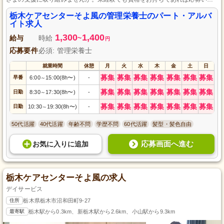
だけます。勤務日数や曜日は相談可能で、残業が少なく時間通りに退社でき
るため、プライベートとの両立もしやすいです。立地も良く、栃木市内の駅
栃木ケアセンターそよ風の管理栄養士のパート・アルバ
から徒歩5分でアクセスしやすいです。
イト求人
1,300
1,400
給与
時給
~
円
応募要件
必須: 管理栄養士
就業時間
休憩
月
火
水
木
金
土
日
募集
募集
募集
募集
募集
募集
募集
早番
6:00
15:00(8h〜)
-
～
募集
募集
募集
募集
募集
募集
募集
日勤
8:30
17:30(8h〜)
-
～
募集
募集
募集
募集
募集
募集
募集
日勤
10:30
19:30(8h〜)
-
～
50代活躍
40代活躍
年齢不問
学歴不問
60代活躍
髪型・髪色自由
応募画面へ進む
お気に入り
に
追加
栃木ケアセンターそよ風の求人
デイサービス
住所
栃木県栃木市沼和田町9-27
最寄駅
栃木駅から0.3km、新栃木駅から2.6km、小山駅から9.3km