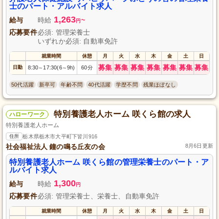
経験については不問ですので、ぜひお気軽にご応募ください。あなたのご参
士のパート・アルバイト求人
加を心よりお待ちしております。
1,263
給与
時給
~
円
応募要件
必須: 管理栄養士
いずれか必須: 自動車免許
就業時間
休憩
月
火
水
木
金
土
日
募集
募集
募集
募集
募集
募集
募集
日勤
8:30
17:30(6
9h)
60分
～
～
50代活躍
新卒可
年齢不問
40代活躍
学歴不問
残業ほぼなし
特別養護老人ホーム 咲くら館の求人
ハローワーク
特別養護老人ホーム
住所
栃木県栃木市大平町下皆川916
社会福祉法人 鐘の鳴る丘友の会
8月6日更新
特別養護老人ホーム 咲くら館の管理栄養士のパート・ア
ルバイト求人
1,300
給与
時給
円
応募要件
必須: 管理栄養士、栄養士、自動車免許
就業時間
休憩
月
火
水
木
金
土
日