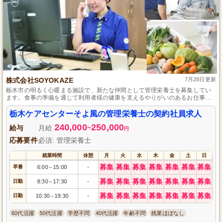
株式会社SOYOKAZE
7月28日更新
栃木市の明るく心暖まる施設で、新たな仲間として管理栄養士を募集してい
ます。食事の準備を通じて利用者様の健康を支えるやりがいのあるお仕事で
す。未経験でも安心してスタートできるよう、丁寧な研修体制が整ってお
り、イベント食の企画や衛生管理もお任せします。自立支援に力を入れる当
栃木ケアセンターそよ風の管理栄養士の契約社員求人
施設で、あなたも一緒に成長しませんか。
240,000
250,000
給与
月給
~
円
応募要件
必須: 管理栄養士
就業時間
休憩
月
火
水
木
金
土
日
募集
募集
募集
募集
募集
募集
募集
早番
6:00
15:00
-
～
募集
募集
募集
募集
募集
募集
募集
日勤
8:30
17:30
-
～
募集
募集
募集
募集
募集
募集
募集
日勤
10:30
19:30
-
～
60代活躍
50代活躍
学歴不問
40代活躍
年齢不問
残業ほぼなし