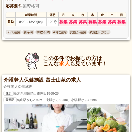
応募要件
無資格可
就業時間
休憩
月
火
水
木
金
土
日
募集
募集
募集
募集
募集
募集
募集
日勤
8:20
18:20(8h)
120分
～
50代活躍
新卒可
学歴不問
40代活躍
女性が活躍
残業ほぼなし
この条件でお探しの方は
こんな
求人
も見ています！
介護老人保健施設 富士山苑の求人
介護老人保健施設
住所
栃木県那須烏山市滝田1868-28
最寄駅
烏山駅から2.9km、滝駅から3.2km、小塙駅から4.6km