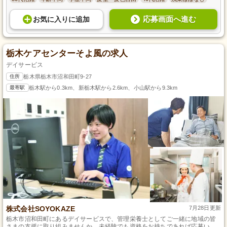
応募画面へ進む
お気に入り
に
追加
栃木ケアセンターそよ風の求人
デイサービス
住所
栃木県栃木市沼和田町9-27
最寄駅
栃木駅から0.3km、新栃木駅から2.6km、小山駅から9.3km
株式会社SOYOKAZE
7月28日更新
栃木市沼和田町にあるデイサービスで、管理栄養士としてご一緒に地域の皆
さまの支援に取り組みませんか。未経験でも資格をお持ちであれば応募いた