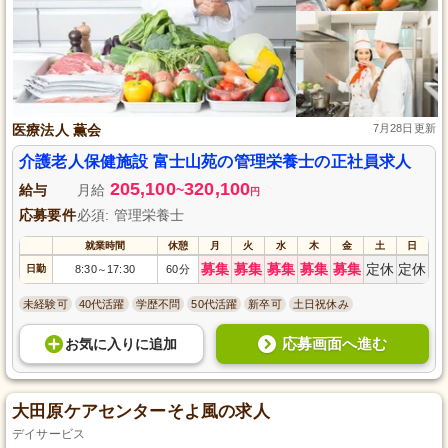
医療法人 薫会
7月28日更新
介護老人保健施設 富士山苑の管理栄養士の正社員求人
205,100
320,100
給与
月給
~
円
応募要件
必須: 管理栄養士
就業時間
休憩
月
火
水
木
金
土
日
募集
募集
募集
募集
募集
定休
定休
日勤
8:30
17:30
60分
～
未経験可
40代活躍
学歴不問
50代活躍
新卒可
土日祝休み
応募画面へ進む
お気に入り
に
追加
大田原ケアセンターそよ風の求人
デイサービス