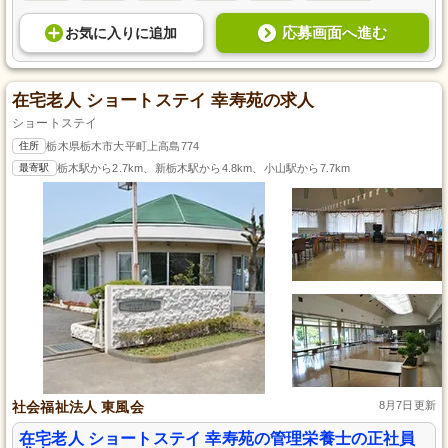
応募画面へ進む
お気に入り
に
追加
在宅老人 ショートステイ 幸寿苑の求人
ショートステイ
住所
栃木県栃木市大平町上高島774
最寄駅
栃木駅から2.7km、新栃木駅から4.8km、小山駅から7.7km
社会福祉法人 東風会
8月7日更新
在宅老人 ショートステイ 幸寿苑の管理栄養士の正社員