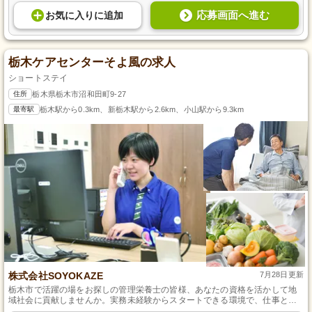
応募画面へ進む
お気に入り
に
追加
栃木ケアセンターそよ風の求人
ショートステイ
住所
栃木県栃木市沼和田町9-27
最寄駅
栃木駅から0.3km、新栃木駅から2.6km、小山駅から9.3km
株式会社SOYOKAZE
7月28日更新
栃木市で活躍の場をお探しの管理栄養士の皆様、あなたの資格を活かして地
域社会に貢献しませんか。実務未経験からスタートできる環境で、仕事とプ
ライベートの充実を叶えることができます。お客様に美味しく健康的な食事