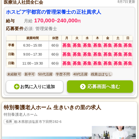
医療法人社団全仁会
8月7日更新
ホスピア宇都宮の管理栄養士の正社員求人
170,000
240,000
給与
月給
~
円
応募要件
必須: 管理栄養士
就業時間
休憩
月
火
水
木
金
土
日
募集
募集
募集
募集
募集
募集
募集
早番
6:30
15:00
60分
～
募集
募集
募集
募集
募集
募集
募集
日勤
9:00
17:30
60分
～
募集
募集
募集
募集
募集
募集
募集
日勤
11:00
19:30
60分
～
未経験可
新卒可
50代活躍
学歴不問
40代活躍
残業ほぼなし
応募画面へ進む
お気に入り
に
追加
特別養護老人ホーム 生きいきの里の求人
特別養護老人ホーム
住所
栃木県那須塩原市下田野282-6