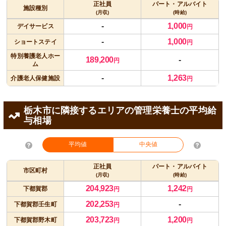
正社員
パート・アルバイト
施設種別
(月収)
(時給)
-
1,000
デイサービス
円
-
1,000
ショートステイ
円
特別養護老人ホー
189,200
-
円
ム
-
1,263
介護老人保健施設
円
栃木市に隣接するエリアの管理栄養士の平均給
与相場
平均値
中央値
正社員
パート・アルバイト
市区町村
(月収)
(時給)
204,923
1,242
下都賀郡
円
円
202,253
-
下都賀郡壬生町
円
203,723
1,200
下都賀郡野木町
円
円