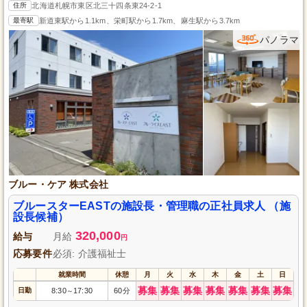
住所
北海道札幌市東区北三十四条東24-2-1
最寄駅
新道東駅から1.1km、栄町駅から1.7km、麻生駅から3.7km
パノラマ
ブルー・ケア 株式会社
ブルースターEASTの施設長・管理職の正社員求人 （施
設長候補）
320,000
給与
月給
円
応募要件
必須: 介護福祉士
就業時間
休憩
月
火
水
木
金
土
日
募集
募集
募集
募集
募集
募集
募集
日勤
8:30
17:30
60分
～