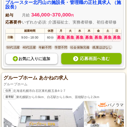
ブルースター北円山の施設長・管理職の正社員求人 （施
設長）
346,000
370,000
給与
月給
~
円
応募要件
いずれか必須: 介護福祉士、実務者研修、初任者研修
就業時間
休憩
月
火
水
木
金
土
日
募集
募集
募集
募集
募集
募集
募集
日勤
9:00
18:00
60分
～
50代活躍
40代活躍
年齢不問
学歴不問
社会保険完備
残業ほぼなし
応募画面へ進む
お気に入り
に
追加
グループホーム あかねの求人
グループホーム
住所
北海道札幌市白石区東札幌五条4-1-7
最寄駅
東札幌駅から0.6km、白石駅から1.8km、苗穂駅から2.2km
パノラマ