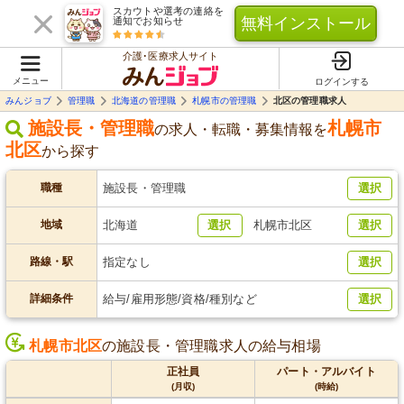
スカウトや選考の連絡を
無料インストール
通知でお知らせ
介護･医療求人サイト
メニュー
ログインする
みんジョブ
管理職
北海道の管理職
札幌市の管理職
北区の管理職求人
施設長・管理職
札幌市
の求人・転職・募集情報を
北区
から探す
職種
施設長・管理職
選択
地域
北海道
選択
札幌市北区
選択
路線・駅
指定なし
選択
詳細条件
給与/雇用形態/資格/種別など
選択
札幌市北区
の施設長・管理職求人の給与相場
正社員
パート・アルバイト
(月収)
(時給)