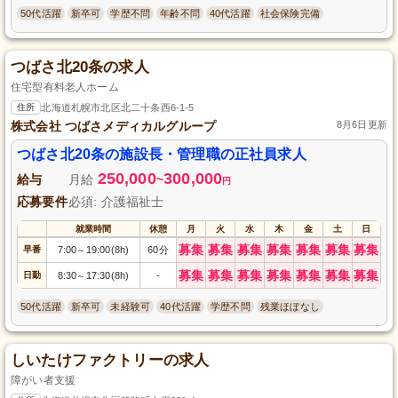
50代活躍
新卒可
学歴不問
年齢不問
40代活躍
社会保険完備
つばさ北20条の求人
住宅型有料老人ホーム
住所
北海道札幌市北区北二十条西6-1-5
株式会社 つばさメディカルグループ
8月6日更新
つばさ北20条の施設長・管理職の正社員求人
250,000
300,000
給与
月給
~
円
応募要件
必須: 介護福祉士
就業時間
休憩
月
火
水
木
金
土
日
募集
募集
募集
募集
募集
募集
募集
早番
7:00
19:00(8h)
60分
～
募集
募集
募集
募集
募集
募集
募集
日勤
8:30
17:30(8h)
-
～
50代活躍
新卒可
未経験可
40代活躍
学歴不問
残業ほぼなし
しいたけファクトリーの求人
障がい者支援