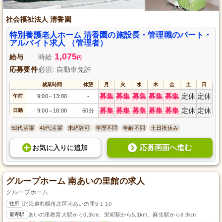
社会福祉法人 清香園
特別養護老人ホーム 清香園の施設長・管理職のパート・
アルバイト求人 （管理者）
1,075
給与
時給
円
応募要件
必須: 自動車免許
就業時間
休憩
月
火
水
木
金
土
日
募集
募集
募集
募集
募集
定休
定休
午前
9:00
13:00
-
～
募集
募集
募集
募集
募集
定休
定休
日勤
9:00
18:00
60分
～
50代活躍
40代活躍
未経験可
学歴不問
年齢不問
土日祝休み
応募画面へ進む
お気に入り
に
追加
グループホーム 南あいの里館の求人
グループホーム
住所
北海道札幌市北区南あいの里5-1-10
最寄駅
あいの里教育大駅から0.3km、栄町駅から5.1km、麻生駅から6.9km