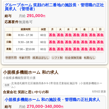
グループホーム 笑顔の村二番地の施設長・管理職の正社
員求人 （管理者）
291,000
給与
月給
円
応募要件
無資格可
就業時間
休憩
月
火
水
木
金
土
日
募集
募集
募集
募集
募集
募集
募集
日勤
8:30
17:30
60分
～
募集
募集
募集
募集
募集
募集
募集
日勤
9:30
18:30
60分
～
募集
募集
募集
募集
募集
募集
募集
夜勤
17:00
翌10:00
60分
～
学歴不問
年齢不問
残業ほぼなし
シフト制
社会保険完備
転勤なし
小規模多機能ホーム 和の求人
小規模多機能型居宅介護
北海道札幌市北区篠路四条8-9-1寄宿舎児童福祉施設等（小規模多機能ホー
住所
ム）
合資会社 笑顔と思いやりの和
8月6日更新
小規模多機能ホーム 和の施設長・管理職の正社員求人
270,000
340,000
給与
月給
~
円