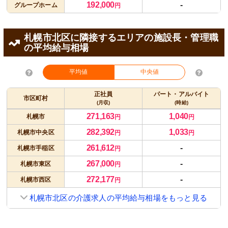
192,000
-
グループホーム
円
札幌市北区に隣接するエリアの施設長・管理職
の平均給与相場
平均値
中央値
正社員
パート・アルバイト
市区町村
(月収)
(時給)
271,163
1,040
札幌市
円
円
282,392
1,033
札幌市中央区
円
円
261,612
-
札幌市手稲区
円
267,000
-
札幌市東区
円
272,177
-
札幌市西区
円
札幌市北区の介護求人の平均給与相場をもっと見る