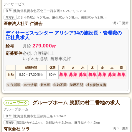
デイサービス
住所
北海道札幌市北区北三十四条西9-4-24アリシア34
最寄駅
北３４条駅から0.7km、麻生駅から0.9km、栄町駅から2.9km
医療法人社団 仁誠会
8月7日更新
デイサービスセンター アリシア34の施設長・管理職の
正社員求人
279,000
給与
月給
~
円
応募要件
必須: 介護福祉士
いずれか必須: 自動車免許
就業時間
休憩
月
火
水
木
金
土
日
募集
募集
募集
募集
募集
募集
募集
日勤
8:30
17:30(8h)
60分
～
50代活躍
40代活躍
新卒可
年齢不問
学歴不問
社会保険完備
グループホーム 笑顔の村二番地の求人
ハローワーク
グループホーム
住所
北海道札幌市北区篠路三条1-1-34-2
最寄駅
篠路駅から1.1km、栄町駅から3.9km、麻生駅から4.2km
有限会社 ソラ
8月6日更新