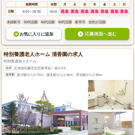
就業時間
休憩
月
火
水
木
金
土
日
募集
募集
募集
募集
募集
募集
募集
日勤
9:00
18:00
60分
～
未経験可
50代活躍
60代活躍
40代活躍
新卒可
女性が活躍
応募画面へ進む
お気に入り
に
追加
特別養護老人ホーム 清香園の求人
特別養護老人ホーム
住所
北海道札幌市北区新琴似一条3-3-6
最寄駅
新川駅から0.7km、麻生駅から1.4km、琴似駅から2.8km