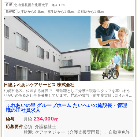
住所
北海道札幌市北区太平二条4-1-55
最寄駅
太平駅から0.1km、麻生駅から1.9km、栄町駅から1.9km
日総ふれあいケアサービス 株式会社
札幌市北区に位置する施設で、管理職として介護の現場スタッフを率いるや
りがいのあるお仕事を募集しています。昇給や賞与（前年度実績：計4ヵ月
分）など、頑張りを評価する制度が整っており、長期的なキャリア形成を目
指せます。育児休業や介護休業も完備しており、ライフスタイルの変化にも
ふれあいの里 グループホーム たいへいの施設長・管理
柔軟に対応可能です。
職の正社員求人
234,000
給与
月給
~
円
応募要件
必須: 介護福祉士
歓迎: ケアマネジャー（介護支援専門員）、自動車免許