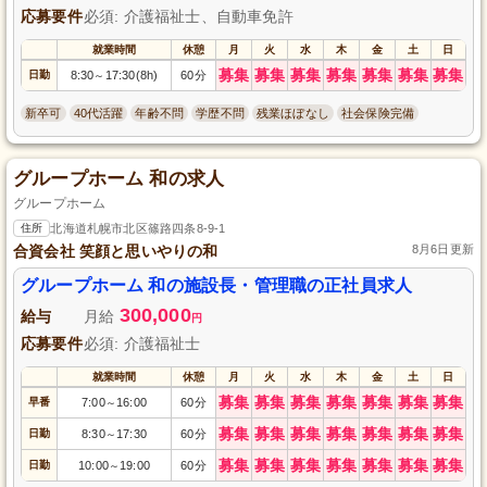
応募要件
必須: 介護福祉士、自動車免許
就業時間
休憩
月
火
水
木
金
土
日
募集
募集
募集
募集
募集
募集
募集
日勤
8:30
17:30(8h)
60分
～
新卒可
40代活躍
年齢不問
学歴不問
残業ほぼなし
社会保険完備
グループホーム 和の求人
グループホーム
住所
北海道札幌市北区篠路四条8-9-1
合資会社 笑顔と思いやりの和
8月6日更新
グループホーム 和の施設長・管理職の正社員求人
300,000
給与
月給
円
応募要件
必須: 介護福祉士
就業時間
休憩
月
火
水
木
金
土
日
募集
募集
募集
募集
募集
募集
募集
早番
7:00
16:00
60分
～
募集
募集
募集
募集
募集
募集
募集
日勤
8:30
17:30
60分
～
募集
募集
募集
募集
募集
募集
募集
日勤
10:00
19:00
60分
～