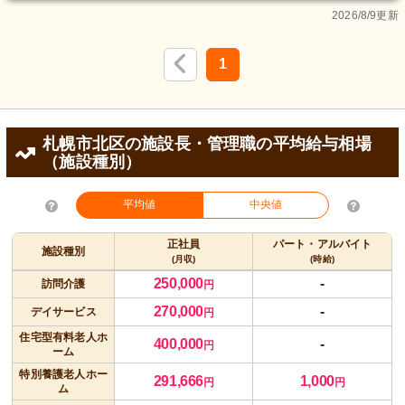
2026/8/9更新
1
札幌市北区の施設長・管理職の平均給与相場
（施設種別）
平均値
中央値
正社員
パート・アルバイト
施設種別
(月収)
(時給)
250,000
-
訪問介護
円
270,000
-
デイサービス
円
住宅型有料老人ホ
400,000
-
円
ーム
特別養護老人ホー
291,666
1,000
円
円
ム