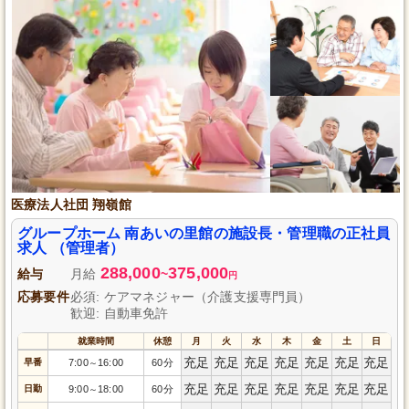
医療法人社団 翔嶺館
グループホーム 南あいの里館の施設長・管理職の正社員
求人 （管理者）
288,000
375,000
給与
月給
~
円
応募要件
必須: ケアマネジャー（介護支援専門員）
歓迎: 自動車免許
就業時間
休憩
月
火
水
木
金
土
日
充足
充足
充足
充足
充足
充足
充足
早番
7:00
16:00
60分
～
充足
充足
充足
充足
充足
充足
充足
日勤
9:00
18:00
60分
～