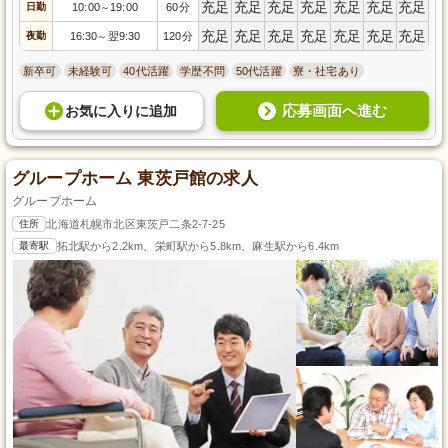
充足
充足
充足
充足
充足
充足
充足
日勤
10:00
19:00
60分
～
充足
充足
充足
充足
充足
充足
充足
夜勤
16:30
翌9:30
120分
～
新卒可
未経験可
40代活躍
学歴不問
50代活躍
寮・社宅あり
応募画面へ進む
お気に入り
に
追加
グループホーム 東茨戸館の求人
グループホーム
住所
北海道札幌市北区東茨戸二条2-7-25
最寄駅
拓北駅から2.2km、栄町駅から5.8km、麻生駅から6.4km