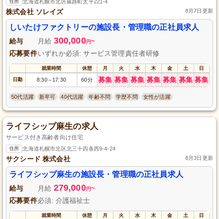
住所
北海道札幌市北区篠路町太平221-4
株式会社 ソレイズ
8月7日更新
しいたけファクトリーの施設長・管理職の正社員求人
300,000
給与
月給
~
円
応募要件
いずれか必須: サービス管理責任者研修
就業時間
休憩
月
火
水
木
金
土
日
募集
募集
募集
募集
募集
募集
募集
日勤
8:30
17:30
60分
～
50代活躍
新卒可
40代活躍
年齢不問
学歴不問
女性が活躍
ライフシップ麻生の求人
サービス付き高齢者向け住宅
住所
北海道札幌市北区北三十四条西9-4-24
サクシード 株式会社
8月3日更新
ライフシップ麻生の施設長・管理職の正社員求人
279,000
給与
月給
~
円
応募要件
必須: 介護福祉士
就業時間
休憩
月
火
水
木
金
土
日