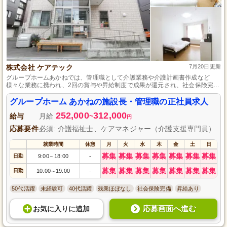
株式会社 ケアテック
7月20日更新
グループホームあかねでは、管理職として介護業務や介護計画書作成など
様々な業務に携われ、2回の賞与や昇給制度で成果が還元され、社会保険完
備・再雇用制度のある安心の職場です。通勤手当全額支給とアクセス良好な
東札幌駅近くなので通勤も便利です。
グループホーム あかねの施設長・管理職の正社員求人
252,000
312,000
給与
月給
~
円
応募要件
必須: 介護福祉士、ケアマネジャー（介護支援専門員）
就業時間
休憩
月
火
水
木
金
土
日
募集
募集
募集
募集
募集
募集
募集
日勤
9:00
18:00
-
～
募集
募集
募集
募集
募集
募集
募集
日勤
10:00
19:00
-
～
50代活躍
未経験可
40代活躍
残業ほぼなし
社会保険完備
昇給あり
応募画面へ進む
お気に入り
に
追加