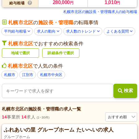
280,000
1,010
円
円
給与相場
札幌市北区の施設長・管理職求人の給与相場
札幌市北区
の
施設長・管理職
の転職事情
平均給与相場
求人の動向
求人数のトレンド
よくある質問
札幌市北区
でおすすめの検索条件
地域で選択
詳細条件で選択
札幌市北区
で人気の条件
札幌市
江別市
札幌市中央区
検索
札幌市北区
の
施設長・管理職
の求人一覧
14
事業所
14
求人
おすすめ順
(1~30件)
ふれあいの里 グループホーム たいへいの求人
グループホーム