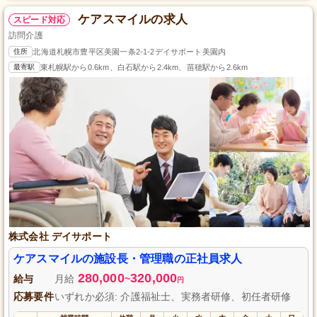
ケアスマイルの求人
スピード対応
訪問介護
住所
北海道札幌市豊平区美園一条2-1-2デイサポート美園内
最寄駅
東札幌駅から0.6km、白石駅から2.4km、苗穂駅から2.6km
株式会社 デイサポート
ケアスマイルの施設長・管理職の正社員求人
280,000
320,000
給与
月給
~
円
応募要件
いずれか必須: 介護福祉士、実務者研修、初任者研修