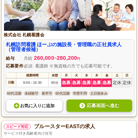
株式会社 札幌看護会
札幌訪問看護 ほーぷの施設長・管理職の正社員求人
（管理者候補）
260,000
280,200
給与
月給
~
円
応募要件
必須: 看護師 ※無資格の方でも応募可能です。
就業時間
休憩
月
火
水
木
金
土
日
急募
急募
急募
急募
急募
定休
定休
日勤
9:00
16:30
60分
～
60代活躍
未経験可
新卒可
50代活躍
学歴不問
土日祝休み
応募画面へ進む
お気に入り
に
追加
ブルースターEASTの求人
スピード対応
サービス付き高齢者向け住宅