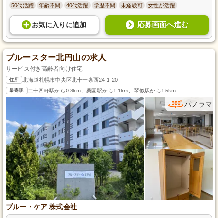
50代活躍
年齢不問
40代活躍
学歴不問
未経験可
女性が活躍
応募画面へ進む
お気に入り
に
追加
ブルースター北円山の求人
サービス付き高齢者向け住宅
住所
北海道札幌市中央区北十一条西24-1-20
最寄駅
二十四軒駅から0.3km、桑園駅から1.1km、琴似駅から1.5km
パノラマ
ブルー・ケア 株式会社