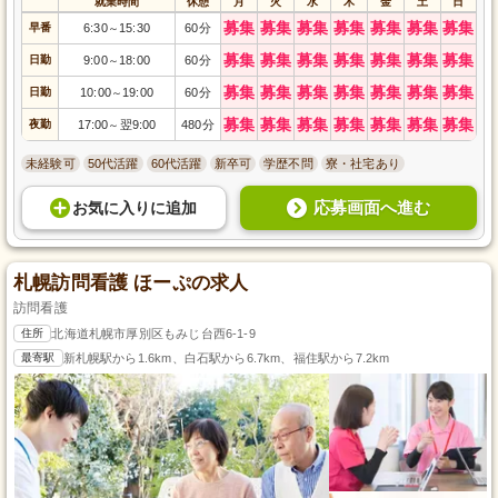
就業時間
休憩
月
火
水
木
金
土
日
募集
募集
募集
募集
募集
募集
募集
早番
6:30
15:30
60分
～
募集
募集
募集
募集
募集
募集
募集
日勤
9:00
18:00
60分
～
募集
募集
募集
募集
募集
募集
募集
日勤
10:00
19:00
60分
～
募集
募集
募集
募集
募集
募集
募集
夜勤
17:00
翌9:00
480分
～
未経験可
50代活躍
60代活躍
新卒可
学歴不問
寮・社宅あり
応募画面へ進む
お気に入り
に
追加
札幌訪問看護 ほーぷの求人
訪問看護
住所
北海道札幌市厚別区もみじ台西6-1-9
最寄駅
新札幌駅から1.6km、白石駅から6.7km、福住駅から7.2km