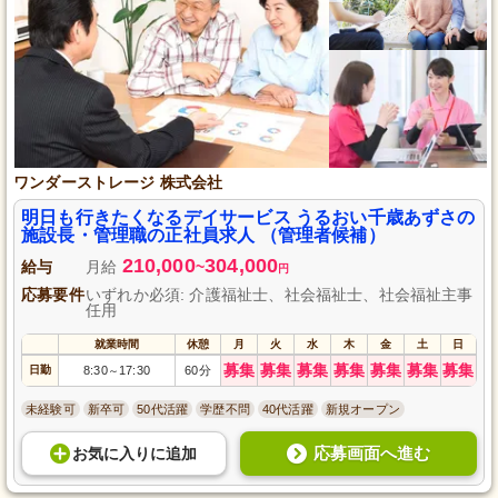
ワンダーストレージ 株式会社
明日も行きたくなるデイサービス うるおい千歳あずさの
施設長・管理職の正社員求人 （管理者候補）
210,000
304,000
給与
月給
~
円
応募要件
いずれか必須: 介護福祉士、社会福祉士、社会福祉主事
任用
就業時間
休憩
月
火
水
木
金
土
日
募集
募集
募集
募集
募集
募集
募集
日勤
8:30
17:30
60分
～
未経験可
新卒可
50代活躍
学歴不問
40代活躍
新規オープン
応募画面へ進む
お気に入り
に
追加