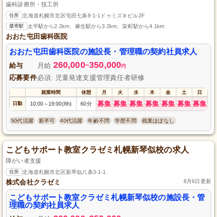
歯科診療所・技工所
住所
北海道札幌市北区屯田七条8-1-1ドゥミズキビル2F
最寄駅
太平駅から2.2km、麻生駅から3.2km、栄町駅から4.1km
おおた屯田歯科医院
おおた屯田歯科医院の施設長・管理職の契約社員求人
260,000
350,000
給与
月給
~
円
応募要件
必須: 児童発達支援管理責任者研修
就業時間
休憩
月
火
水
木
金
土
日
募集
募集
募集
募集
募集
募集
募集
日勤
10:00
19:00(8h)
60分
～
50代活躍
新卒可
40代活躍
年齢不問
学歴不問
残業ほぼなし
こどもサポート教室クラゼミ札幌新琴似校の求人
障がい者支援
住所
北海道札幌市北区新琴似八条3-1-1
株式会社クラゼミ
8月6日更新
こどもサポート教室クラゼミ札幌新琴似校の施設長・管
理職の契約社員求人