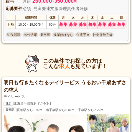
260,000
350,000
給与
月給
~
円
応募要件
必須: 児童発達支援管理責任者研修
就業時間
休憩
月
火
水
木
金
土
日
募集
募集
募集
募集
募集
募集
募集
日勤
10:00
19:00(8h)
60分
～
50代活躍
40代活躍
新卒可
残業ほぼなし
住宅手当
社会保険完備
この条件でお探しの方は
こんな
求人
も見ています！
明日も行きたくなるデイサービス うるおい千歳あずさ
の求人
デイサービス
住所
北海道千歳市あずさ4-3-1
最寄駅
長都駅から1.9km、南千歳駅から5.0km、千歳駅から2.2km