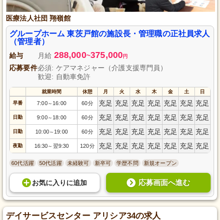
医療法人社団 翔嶺館
グループホーム 東茨戸館の施設長・管理職の正社員求人
（管理者）
288,000
375,000
給与
月給
~
円
応募要件
必須: ケアマネジャー（介護支援専門員）
歓迎: 自動車免許
就業時間
休憩
月
火
水
木
金
土
日
充足
充足
充足
充足
充足
充足
充足
早番
7:00
16:00
60分
～
充足
充足
充足
充足
充足
充足
充足
日勤
9:00
18:00
60分
～
充足
充足
充足
充足
充足
充足
充足
日勤
10:00
19:00
60分
～
充足
充足
充足
充足
充足
充足
充足
夜勤
16:30
翌9:30
120分
～
60代活躍
50代活躍
未経験可
新卒可
学歴不問
新規オープン
応募画面へ進む
お気に入り
に
追加
デイサービスセンター アリシア34の求人