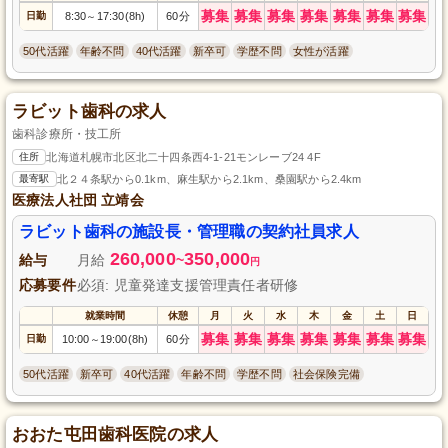
募集
募集
募集
募集
募集
募集
募集
日勤
8:30
17:30(8h)
60分
～
50代活躍
年齢不問
40代活躍
新卒可
学歴不問
女性が活躍
ラビット歯科の求人
歯科診療所・技工所
住所
北海道札幌市北区北二十四条西4-1-21モンレーブ24 4F
最寄駅
北２４条駅から0.1km、麻生駅から2.1km、桑園駅から2.4km
医療法人社団 立靖会
ラビット歯科の施設長・管理職の契約社員求人
260,000
350,000
給与
月給
~
円
応募要件
必須: 児童発達支援管理責任者研修
就業時間
休憩
月
火
水
木
金
土
日
募集
募集
募集
募集
募集
募集
募集
日勤
10:00
19:00(8h)
60分
～
50代活躍
新卒可
40代活躍
年齢不問
学歴不問
社会保険完備
おおた屯田歯科医院の求人