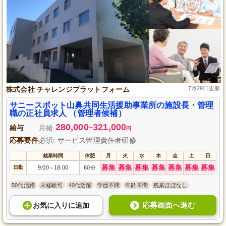
株式会社 チャレンジプラットフォーム
7月29日更新
サニースポット山鼻共同生活援助事業所の施設長・管理
職の正社員求人 （管理者候補）
280,000
321,000
給与
月給
~
円
応募要件
必須: サービス管理責任者研修
就業時間
休憩
月
火
水
木
金
土
日
募集
募集
募集
募集
募集
募集
募集
日勤
9:00
18:00
60分
～
50代活躍
未経験可
40代活躍
学歴不問
年齢不問
残業ほぼなし
応募画面へ進む
お気に入り
に
追加