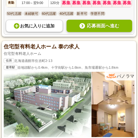
募集
募集
募集
募集
募集
募集
募集
夜勤
17:00
翌9:00
120分
～
50代活躍
未経験可
60代活躍
40代活躍
新卒可
学歴不問
応募画面へ進む
お気に入り
に
追加
住宅型有料老人ホーム 泰の求人
住宅型有料老人ホーム
住所
北海道函館市住吉町2-13
最寄駅
谷地頭駅から0.4km、十字街駅から1.6km、魚市場通駅から1.8km
パノラマ