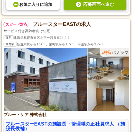
応募画面へ進む
お気に入り
に
追加
ブルースターEASTの求人
スピード対応
サービス付き高齢者向け住宅
住所
北海道札幌市東区北三十四条東24-2-1
最寄駅
新道東駅から1.1km、栄町駅から1.7km、麻生駅から3.7km
パノラマ
ブルー・ケア 株式会社
ブルースターEASTの施設長・管理職の正社員求人 （施
設長候補）