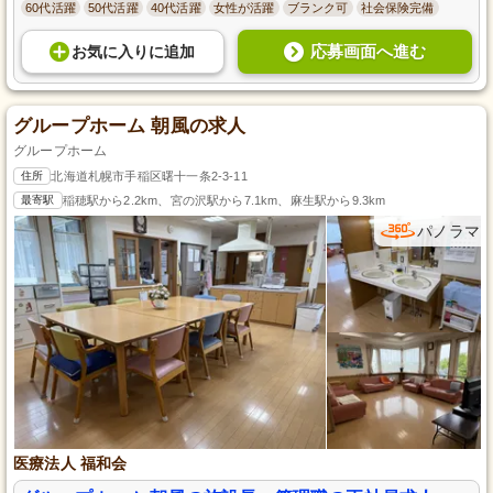
60代活躍
50代活躍
40代活躍
女性が活躍
ブランク可
社会保険完備
応募画面へ進む
お気に入り
に
追加
グループホーム 朝風の求人
グループホーム
住所
北海道札幌市手稲区曙十一条2-3-11
最寄駅
稲穂駅から2.2km、宮の沢駅から7.1km、麻生駅から9.3km
パノラマ
医療法人 福和会