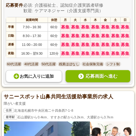
応募要件
必須: 介護福祉士、認知症介護実践者研修
歓迎: ケアマネジャー（介護支援専門員）
就業時間
休憩
月
火
水
木
金
土
日
募集
募集
募集
募集
募集
募集
募集
早番
7:30
16:30
60分
～
募集
募集
募集
募集
募集
募集
募集
日勤
8:30
17:30
60分
～
募集
募集
募集
募集
募集
募集
募集
遅番
11:00
20:00
60分
～
募集
募集
募集
募集
募集
募集
募集
夜勤
16:30
翌9:30
120分
～
60代活躍
40代活躍
50代活躍
残業ほぼなし
社会保険完備
シフト制
応募画面へ進む
お気に入り
に
追加
サニースポット山鼻共同生活援助事業所の求人
障がい者支援
住所
北海道札幌市中央区南二十四条西7-1-8
最寄駅
石山通駅から0.4km、すすきの駅から3.2km、大通駅から3.7km