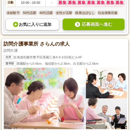
募集
募集
募集
募集
募集
募集
募集
日勤
10:00
19:00
-
～
未経験可
50代活躍
40代活躍
女性が活躍
残業ほぼなし
社会保険完備
応募画面へ進む
お気に入り
に
追加
訪問介護事業所 さらんの求人
訪問介護
住所
北海道札幌市豊平区美園三条4-3-10日拓ビル4F
最寄駅
美園駅から0.6km、福住駅から2.6km、白石駅から2.6km