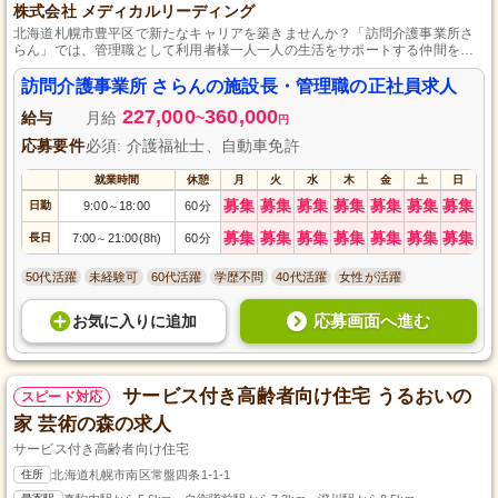
株式会社 メディカルリーディング
北海道札幌市豊平区で新たなキャリアを築きませんか？「訪問介護事業所さ
らん」では、管理職として利用者様一人一人の生活をサポートする仲間を募
集しています。介護福祉士としての専門知識を活かし、スタッフの指導やケ
アプランの作成に貢献してください。正社員として安定した環境の中、利用
訪問介護事業所 さらんの施設長・管理職の正社員求人
者様の生活の質の向上を目指しながら、やりがいのある職場で長期的に働い
227,000
360,000
てみませんか？あなたのご応募をお待ちしております。
給与
月給
~
円
応募要件
必須: 介護福祉士、自動車免許
就業時間
休憩
月
火
水
木
金
土
日
募集
募集
募集
募集
募集
募集
募集
日勤
9:00
18:00
60分
～
募集
募集
募集
募集
募集
募集
募集
長日
7:00
21:00(8h)
60分
～
50代活躍
未経験可
60代活躍
学歴不問
40代活躍
女性が活躍
応募画面へ進む
お気に入り
に
追加
サービス付き高齢者向け住宅 うるおいの
スピード対応
家 芸術の森の求人
サービス付き高齢者向け住宅
住所
北海道札幌市南区常盤四条1-1-1