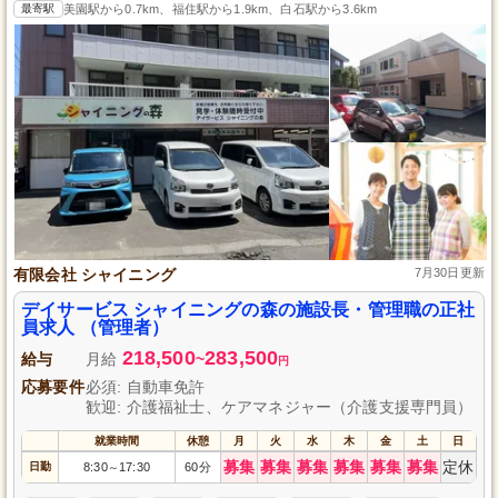
最寄駅
美園駅から0.7km、福住駅から1.9km、白石駅から3.6km
有限会社 シャイニング
7月30日更新
デイサービス シャイニングの森の施設長・管理職の正社
員求人 （管理者）
218,500
283,500
給与
月給
~
円
応募要件
必須: 自動車免許
歓迎: 介護福祉士、ケアマネジャー（介護支援専門員）
就業時間
休憩
月
火
水
木
金
土
日
募集
募集
募集
募集
募集
募集
定休
日勤
8:30
17:30
60分
～