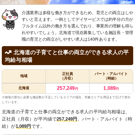
介護業界は多様な働き方ができるため、育児との両立はしや
すいと言えます。一例としてデイサービスでは約半分の方が
フルタイム以外の働き方を選んでおり、事業所の理解も得ら
れやすいでしょう。北海道で現在募集している施設長・管理
職の育児との両立がしやすい求人は140件あります。
北海道の子育てと仕事の両立ができる求人の平
均給与相場
正社員
パート・アルバイト
地域
（月収）
（時給）
257,249
1,089
北海道
円
円
※相場の算出に必要な施設数が不足しているエリアの場合、対象エリアを周辺まで広げて算出
しています。
北海道の子育てと仕事の両立ができる求人の平均給与相場は、
正社員（月収）が平均値で
257,249円
、パート・アルバイト（時
給）が
1,089円
です。