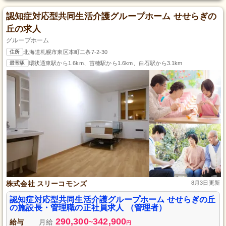
認知症対応型共同生活介護グループホーム せせらぎの
丘の求人
グループホーム
住所
北海道札幌市東区本町二条7-2-30
最寄駅
環状通東駅から1.6km、苗穂駅から1.6km、白石駅から3.1km
株式会社 スリーコモンズ
8月3日更新
認知症対応型共同生活介護グループホーム せせらぎの丘
の施設長・管理職の正社員求人 （管理者）
290,300
342,900
給与
月給
~
円