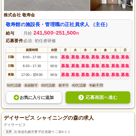
株式会社 敬寿会
敬寿館の施設長・管理職の正社員求人 （主任）
241,500
251,500
給与
月給
~
円
応募要件
必須: 初任者研修
就業時間
休憩
月
火
水
木
金
土
日
募集
募集
募集
募集
募集
募集
募集
日勤
8:00
17:00
60分
～
募集
募集
募集
募集
募集
募集
募集
日勤
8:30
17:30
60分
～
募集
募集
募集
募集
募集
募集
募集
夜勤
17:00
翌9:00
60分
～
50代活躍
未経験可
60代活躍
新卒可
40代活躍
年齢不問
応募画面へ進む
お気に入り
に
追加
デイサービス シャイニングの森の求人
デイサービス
住所
北海道札幌市豊平区美園十二条6-1-1