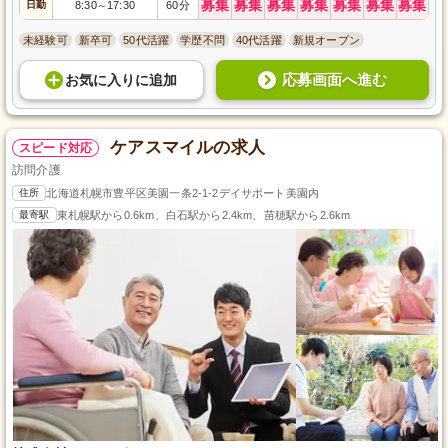
募集
募集
募集
募集
募集
募集
募集
日勤
8:30
17:30
60分
～
未経験可
新卒可
50代活躍
学歴不問
40代活躍
新規オープン
応募画面へ進む
お気に入り
に
追加
ケアスマイルの求人
スピード対応
訪問介護
住所
北海道札幌市豊平区美園一条2-1-2デイサポート美園内
最寄駅
東札幌駅から0.6km、白石駅から2.4km、苗穂駅から2.6km