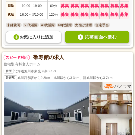
募集
募集
募集
募集
募集
募集
募集
日勤
10:00
19:00
60分
～
募集
募集
募集
募集
募集
募集
募集
夜勤
16:00
翌10:00
120分
～
未経験可
50代活躍
40代活躍
60代活躍
女性が活躍
住宅手当
応募画面へ進む
お気に入り
に
追加
敬寿館の求人
スピード対応
住宅型有料老人ホーム
住所
北海道旭川市東光９条3-1-3
最寄駅
旭川四条駅から2.3km、旭川駅から3.3km、新旭川駅から3.7km
パノラマ