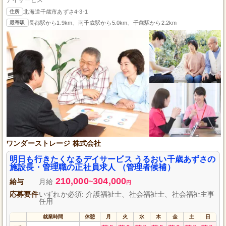
住所
北海道千歳市あずさ4-3-1
最寄駅
長都駅から1.9km、南千歳駅から5.0km、千歳駅から2.2km
ワンダーストレージ 株式会社
明日も行きたくなるデイサービス うるおい千歳あずさの
施設長・管理職の正社員求人 （管理者候補）
210,000
304,000
給与
月給
~
円
応募要件
いずれか必須: 介護福祉士、社会福祉士、社会福祉主事
任用
就業時間
休憩
月
火
水
木
金
土
日