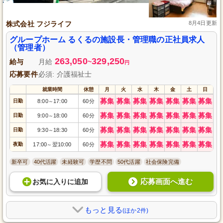
株式会社 フジライフ
8月4日更新
グループホーム るくるの施設長・管理職の正社員求人
（管理者）
263,050
329,250
給与
月給
~
円
応募要件
必須: 介護福祉士
就業時間
休憩
月
火
水
木
金
土
日
募集
募集
募集
募集
募集
募集
募集
日勤
8:00
17:00
60分
～
募集
募集
募集
募集
募集
募集
募集
日勤
9:00
18:00
60分
～
募集
募集
募集
募集
募集
募集
募集
日勤
9:30
18:30
60分
～
募集
募集
募集
募集
募集
募集
募集
夜勤
17:00
翌10:00
60分
～
新卒可
40代活躍
未経験可
学歴不問
50代活躍
社会保険完備
応募画面へ進む
お気に入り
に
追加
もっと見る
(ほか2件)