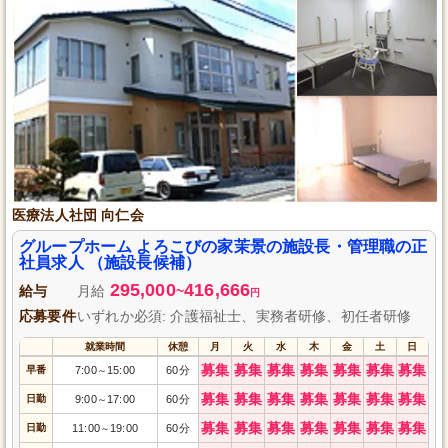
医療法人社団 向仁会
グループホーム よろこびの家茉景の施設長・管理職の正
社員求人 （施設長候補）
295,000
416,666
給与
月給
~
円
応募要件
いずれか必須: 介護福祉士、実務者研修、初任者研修
就業時間
休憩
月
火
水
木
金
土
日
募集
募集
募集
募集
募集
募集
募集
早番
7:00
15:00
60分
～
募集
募集
募集
募集
募集
募集
募集
日勤
9:00
17:00
60分
～
募集
募集
募集
募集
募集
募集
募集
日勤
11:00
19:00
60分
～