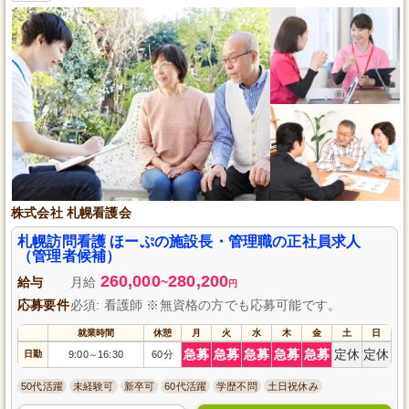
株式会社 札幌看護会
札幌訪問看護 ほーぷの施設長・管理職の正社員求人
（管理者候補）
260,000
280,200
給与
月給
~
円
応募要件
必須: 看護師 ※無資格の方でも応募可能です。
就業時間
休憩
月
火
水
木
金
土
日
急募
急募
急募
急募
急募
定休
定休
日勤
9:00
16:30
60分
～
50代活躍
未経験可
新卒可
60代活躍
学歴不問
土日祝休み