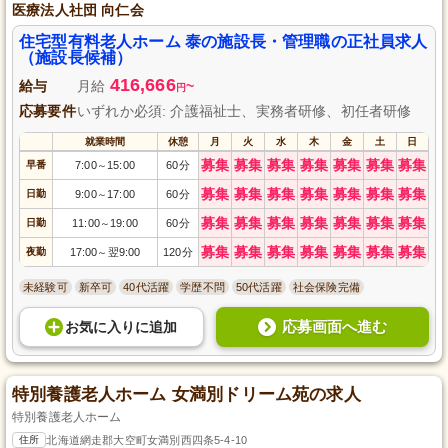
医療法人社団 向仁会
住宅型有料老人ホーム 泰の施設長・管理職の正社員求人
（施設長候補）
416,666
給与
月給
~
円
応募要件
いずれか必須: 介護福祉士、実務者研修、初任者研修
就業時間
休憩
月
火
水
木
金
土
日
募集
募集
募集
募集
募集
募集
募集
早番
7:00
15:00
60分
～
募集
募集
募集
募集
募集
募集
募集
日勤
9:00
17:00
60分
～
募集
募集
募集
募集
募集
募集
募集
日勤
11:00
19:00
60分
～
募集
募集
募集
募集
募集
募集
募集
夜勤
17:00
翌9:00
120分
～
未経験可
新卒可
40代活躍
学歴不問
50代活躍
社会保険完備
応募画面へ進む
お気に入り
に
追加
特別養護老人ホーム 女満別ドリーム苑の求人
特別養護老人ホーム
住所
北海道網走郡大空町女満別西四条5-4-10