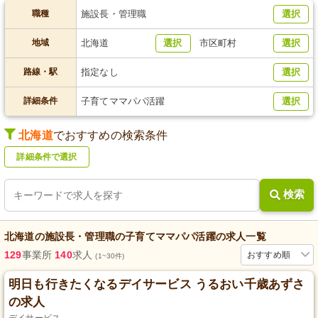
職種
施設長・管理職
選択
地域
北海道
選択
市区町村
選択
路線・駅
指定なし
選択
詳細条件
子育てママパパ活躍
選択
北海道
でおすすめの検索条件
詳細条件で選択
検索
北海道
の
施設長・管理職
の
子育てママパパ活躍
の求人一覧
129
事業所
140
求人
おすすめ順
(1~30件)
明日も行きたくなるデイサービス うるおい千歳あずさ
の求人
デイサービス