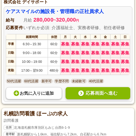
株式会社 デイサポート
ケアスマイルの施設長・管理職の正社員求人
280,000
320,000
給与
月給
~
円
応募要件
いずれか必須: 介護福祉士、実務者研修、初任者研修
就業時間
休憩
月
火
水
木
金
土
日
募集
募集
募集
募集
募集
募集
募集
早番
6:30
15:30
60分
～
募集
募集
募集
募集
募集
募集
募集
日勤
9:00
18:00
60分
～
募集
募集
募集
募集
募集
募集
募集
日勤
10:00
19:00
60分
～
募集
募集
募集
募集
募集
募集
募集
夜勤
17:00
翌9:00
480分
～
50代活躍
60代活躍
新卒可
学歴不問
未経験可
40代活躍
応募画面へ進む
お気に入り
に
追加
札幌訪問看護 ほーぷの求人
訪問看護
住所
北海道札幌市厚別区もみじ台西6-1-9
最寄駅
新札幌駅から1.6km、福住駅から7.2km、白石駅から6.7km