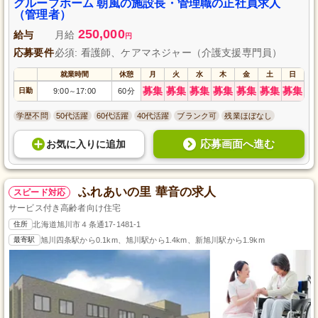
グループホーム 朝風の施設長・管理職の正社員求人
（管理者）
250,000
給与
月給
円
応募要件
必須: 看護師、ケアマネジャー（介護支援専門員）
就業時間
休憩
月
火
水
木
金
土
日
募集
募集
募集
募集
募集
募集
募集
日勤
9:00
17:00
60分
～
学歴不問
50代活躍
60代活躍
40代活躍
ブランク可
残業ほぼなし
応募画面へ進む
お気に入り
に
追加
ふれあいの里 華音の求人
スピード対応
サービス付き高齢者向け住宅
住所
北海道旭川市４条通17-1481-1
最寄駅
旭川四条駅から0.1km、旭川駅から1.4km、新旭川駅から1.9km