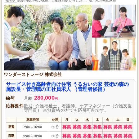
最寄駅
真駒内駅から5.6km、自衛隊前駅から7.3km、澄川駅から8.5km
ワンダーストレージ 株式会社
サービス付き高齢者向け住宅 うるおいの家 芸術の森の
施設長・管理職の正社員求人 （管理者候補）
280,000
給与
月給
円
応募要件
歓迎: 介護福祉士、看護師、ケアマネジャー（介護支援
専門員） ※無資格の方でも応募可能です。
就業時間
休憩
月
火
水
木
金
土
日
募集
募集
募集
募集
募集
募集
募集
早番
7:00
16:00
60分
～
募集
募集
募集
募集
募集
募集
募集
日勤
9:00
18:00
60分
～