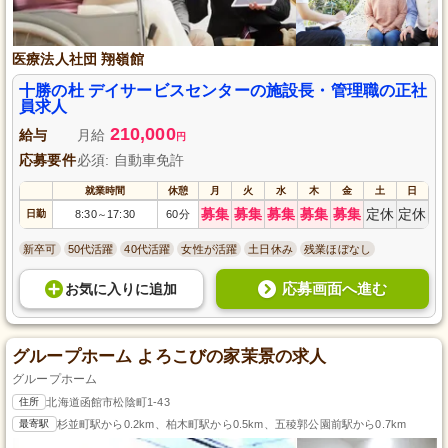
医療法人社団 翔嶺館
十勝の杜 デイサービスセンターの施設長・管理職の正社
員求人
210,000
給与
月給
円
応募要件
必須: 自動車免許
就業時間
休憩
月
火
水
木
金
土
日
募集
募集
募集
募集
募集
定休
定休
日勤
8:30
17:30
60分
～
新卒可
50代活躍
40代活躍
女性が活躍
土日休み
残業ほぼなし
応募画面へ進む
お気に入り
に
追加
グループホーム よろこびの家茉景の求人
グループホーム
住所
北海道函館市松陰町1-43
最寄駅
杉並町駅から0.2km、柏木町駅から0.5km、五稜郭公園前駅から0.7km