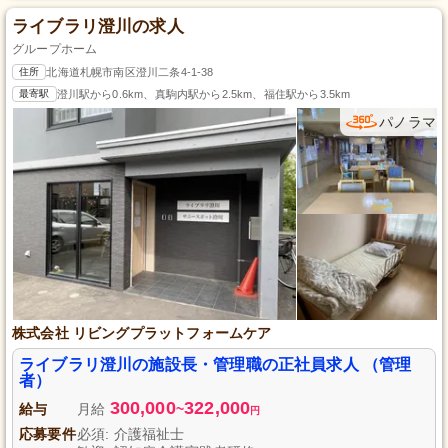
ライブラリ澄川の求人
グループホーム
住所
北海道札幌市南区澄川二条4-1-38
最寄駅
澄川駅から0.6km、真駒内駅から2.5km、福住駅から3.5km
パノラマ
株式会社 リビングプラットフォームケア
ライブラリ澄川の施設長・管理職の正社員求人 （管理
者）
300,000
322,000
給与
月給
~
円
応募要件
必須: 介護福祉士