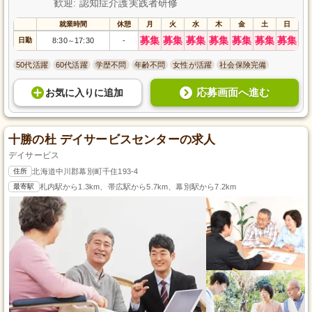
歓迎: 認知症介護実践者研修
就業時間
休憩
月
火
水
木
金
土
日
募集
募集
募集
募集
募集
募集
募集
日勤
8:30
17:30
-
～
50代活躍
60代活躍
学歴不問
年齢不問
女性が活躍
社会保険完備
応募画面へ進む
お気に入り
に
追加
十勝の杜 デイサービスセンターの求人
デイサービス
住所
北海道中川郡幕別町千住193-4
最寄駅
札内駅から1.3km、帯広駅から5.7km、幕別駅から7.2km