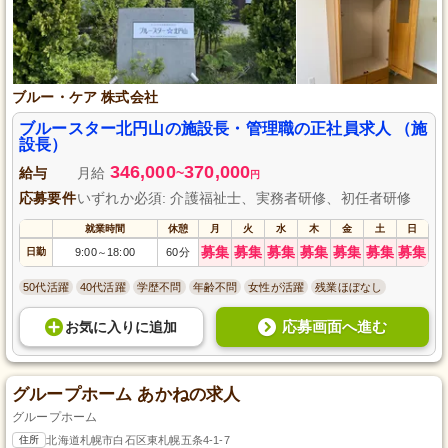
ブルー・ケア 株式会社
ブルースター北円山の施設長・管理職の正社員求人 （施
設長）
346,000
370,000
給与
月給
~
円
応募要件
いずれか必須: 介護福祉士、実務者研修、初任者研修
就業時間
休憩
月
火
水
木
金
土
日
募集
募集
募集
募集
募集
募集
募集
日勤
9:00
18:00
60分
～
50代活躍
40代活躍
学歴不問
年齢不問
女性が活躍
残業ほぼなし
応募画面へ進む
お気に入り
に
追加
グループホーム あかねの求人
グループホーム
住所
北海道札幌市白石区東札幌五条4-1-7