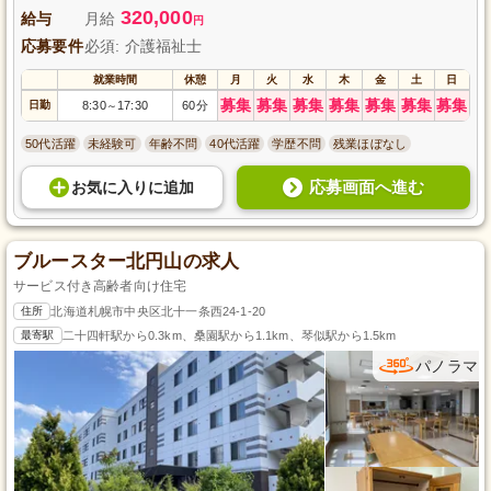
320,000
給与
月給
円
応募要件
必須: 介護福祉士
就業時間
休憩
月
火
水
木
金
土
日
募集
募集
募集
募集
募集
募集
募集
日勤
8:30
17:30
60分
～
50代活躍
未経験可
年齢不問
40代活躍
学歴不問
残業ほぼなし
応募画面へ進む
お気に入り
に
追加
ブルースター北円山の求人
サービス付き高齢者向け住宅
住所
北海道札幌市中央区北十一条西24-1-20
最寄駅
二十四軒駅から0.3km、桑園駅から1.1km、琴似駅から1.5km
パノラマ