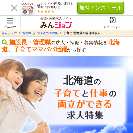
スカウトや選考の連絡を
無料インストール
通知でお知らせ
介護･医療求人サイト
メニュー
ログインする
みんジョブ
管理職
北海道の管理職
子育て 北海道の管理職求人
施設長・管理職
北海
の求人・転職・募集情報を
道
、
子育てママパパ活躍
から探す
北海道
の