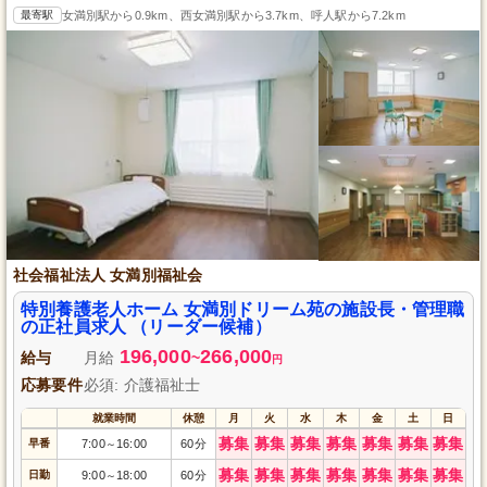
最寄駅
女満別駅から0.9km、西女満別駅から3.7km、呼人駅から7.2km
社会福祉法人 女満別福祉会
特別養護老人ホーム 女満別ドリーム苑の施設長・管理職
の正社員求人 （リーダー候補）
196,000
266,000
給与
月給
~
円
応募要件
必須: 介護福祉士
就業時間
休憩
月
火
水
木
金
土
日
募集
募集
募集
募集
募集
募集
募集
早番
7:00
16:00
60分
～
募集
募集
募集
募集
募集
募集
募集
日勤
9:00
18:00
60分
～