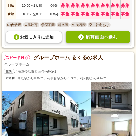
募集
募集
募集
募集
募集
募集
募集
日勤
10:30
19:30
60分
～
募集
募集
募集
募集
募集
募集
募集
夜勤
16:30
翌9:30
180分
～
50代活躍
未経験可
学歴不問
新卒可
40代活躍
寮・社宅あり
応募画面へ進む
お気に入り
に
追加
グループホーム るくるの求人
スピード対応
グループホーム
住所
北海道帯広市西三条南6-2-1
最寄駅
帯広駅から0.8km、柏林台駅から3.7km、札内駅から4.4km