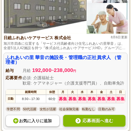
日総ふれあいケアサービス 株式会社
8月6日更新
旭川市四条に位置する「サービス付高齢者向け住宅ふれあいの里華音」は、
全道5法人42施設を持つ『株式会社ふれあいケアサービスHD』グループに加
盟し、53名の入居者様に対し、経験豊かなスタッフの下、笑顔で過ごせる場
所づくりを通じた自分らしい生き方の支援を心掛けています。経験・知識を
ふれあいの里 華音の施設長・管理職の正社員求人 （管
活かしてキャリアアップしたい方、やる気と思いやりをお持ちの方なら何年
理者）
分のブランクが有っても大歓迎です。
192,000
238,000
給与
月給
~
円
応募要件
必須: 介護福祉士
歓迎: ケアマネジャー（介護支援専門員）、自動車免許
就業時間
休憩
月
火
水
木
金
土
日
募集
募集
募集
募集
募集
募集
募集
日勤
8:30
17:30
60分
～
学歴不問
50代活躍
女性が活躍
社会保険完備
転勤なし
日勤のみ可
応募画面へ進む
お気に入り
に
追加