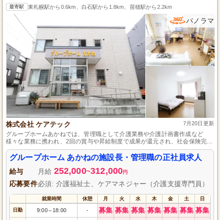
最寄駅
東札幌駅から0.6km、白石駅から1.8km、苗穂駅から2.2km
パノラマ
株式会社 ケアテック
7月20日更新
グループホームあかねでは、管理職として介護業務や介護計画書作成など
様々な業務に携われ、2回の賞与や昇給制度で成果が還元され、社会保険完
備・再雇用制度のある安心の職場です。通勤手当全額支給とアクセス良好な
東札幌駅近くなので通勤も便利です。
グループホーム あかねの施設長・管理職の正社員求人
252,000
312,000
給与
月給
~
円
応募要件
必須: 介護福祉士、ケアマネジャー（介護支援専門員）
就業時間
休憩
月
火
水
木
金
土
日
募集
募集
募集
募集
募集
募集
募集
日勤
9:00
18:00
-
～