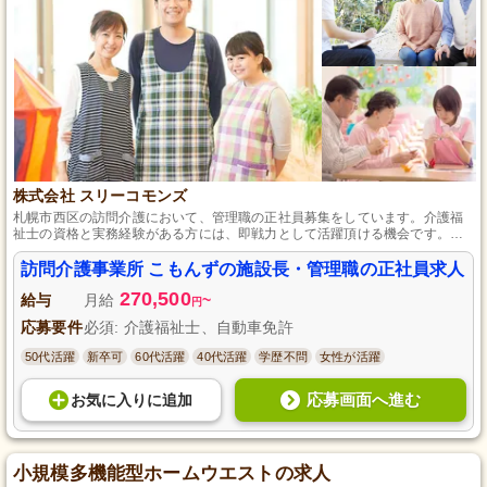
株式会社 スリーコモンズ
札幌市西区の訪問介護において、管理職の正社員募集をしています。介護福
祉士の資格と実務経験がある方には、即戦力として活躍頂ける機会です。自
動車免許を持っていれば、さらに幅広い活動が可能です。週休2日制でメリハ
リを持って働き、資格手当など各種手当の支給もあり、モチベーション高く
訪問介護事業所 こもんずの施設長・管理職の正社員求人
仕事に取り組めます。
270,500
給与
月給
~
円
応募要件
必須: 介護福祉士、自動車免許
50代活躍
新卒可
60代活躍
40代活躍
学歴不問
女性が活躍
応募画面へ進む
お気に入り
に
追加
小規模多機能型ホームウエストの求人