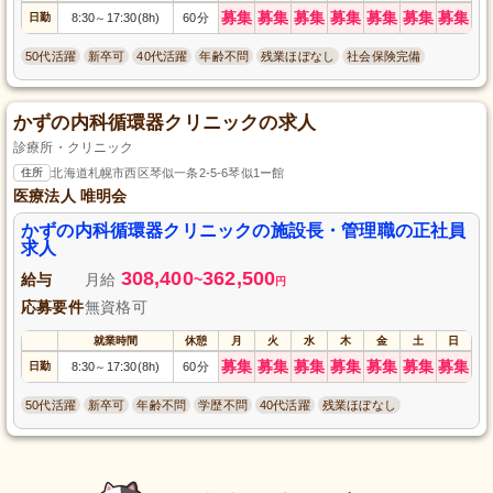
募集
募集
募集
募集
募集
募集
募集
日勤
8:30
17:30(8h)
60分
～
50代活躍
新卒可
40代活躍
年齢不問
残業ほぼなし
社会保険完備
かずの内科循環器クリニックの求人
診療所・クリニック
住所
北海道札幌市西区琴似一条2-5-6琴似1ー館
医療法人 唯明会
かずの内科循環器クリニックの施設長・管理職の正社員
求人
308,400
362,500
給与
月給
~
円
応募要件
無資格可
就業時間
休憩
月
火
水
木
金
土
日
募集
募集
募集
募集
募集
募集
募集
日勤
8:30
17:30(8h)
60分
～
50代活躍
新卒可
年齢不問
学歴不問
40代活躍
残業ほぼなし