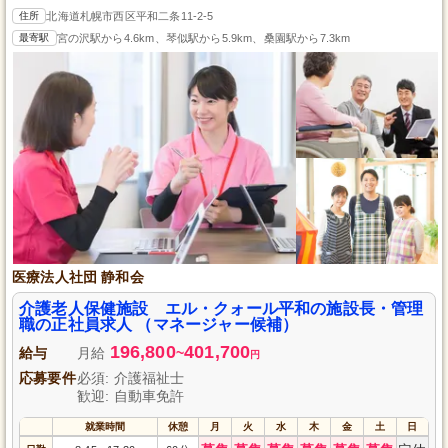
住所
北海道札幌市西区平和二条11-2-5
最寄駅
宮の沢駅から4.6km、琴似駅から5.9km、桑園駅から7.3km
医療法人社団 静和会
介護老人保健施設 エル・クォール平和の施設長・管理
職の正社員求人 （マネージャー候補）
196,800
401,700
給与
月給
~
円
応募要件
必須: 介護福祉士
歓迎: 自動車免許
就業時間
休憩
月
火
水
木
金
土
日