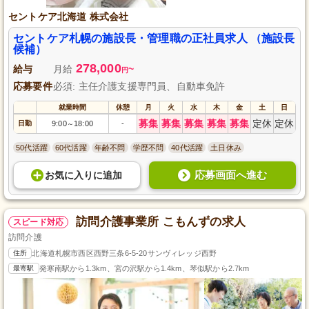
セントケア北海道 株式会社
セントケア札幌の施設長・管理職の正社員求人 （施設長
候補）
278,000
給与
月給
~
円
応募要件
必須: 主任介護支援専門員、自動車免許
就業時間
休憩
月
火
水
木
金
土
日
募集
募集
募集
募集
募集
定休
定休
日勤
9:00
18:00
-
～
50代活躍
60代活躍
年齢不問
学歴不問
40代活躍
土日休み
応募画面へ進む
お気に入り
に
追加
訪問介護事業所 こもんずの求人
スピード対応
訪問介護
住所
北海道札幌市西区西野三条6-5-20サンヴィレッジ西野
最寄駅
発寒南駅から1.3km、宮の沢駅から1.4km、琴似駅から2.7km