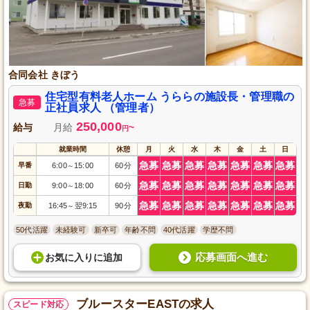
合同会社 きぼう
住宅型有料老人ホーム うららの施設長・管理職の
急募
正社員求人 （管理者）
250,000
給与
月給
~
円
就業時間
休憩
月
火
水
木
金
土
日
急募
急募
急募
急募
急募
急募
急募
早番
6:00
15:00
60分
～
急募
急募
急募
急募
急募
急募
急募
日勤
9:00
18:00
60分
～
急募
急募
急募
急募
急募
急募
急募
夜勤
16:45
翌9:15
90分
～
50代活躍
未経験可
新卒可
年齢不問
40代活躍
学歴不問
応募画面へ進む
お気に入り
に
追加
ブルースターEASTの求人
スピード対応