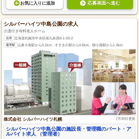
応募画面へ進む
お気に入り
に
追加
シルバーハイツ中島公園の求人
介護付き有料老人ホーム
住所
北海道札幌市中央区南九条西6-1-36-2
最寄駅
山鼻９条駅から0.1km、すすきの駅から0.8km、狸小路駅から1.0km
株式会社 シルバーハイツ札幌
7月30日更新
シルバーハイツ中島公園の施設長・管理職のパート・ア
ルバイト求人 （管理者）