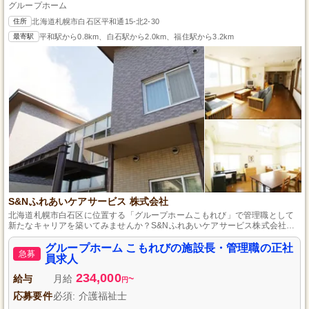
グループホーム
住所
北海道札幌市白石区平和通15-北2-30
最寄駅
平和駅から0.8km、白石駅から2.0km、福住駅から3.2km
S&Nふれあいケアサービス 株式会社
北海道札幌市白石区に位置する「グループホームこもれび」で管理職として
新たなキャリアを築いてみませんか？S&Nふれあいケアサービス株式会社が
運営するこの施設は、入居者様が安心して穏やかな毎日を過ごせるよう、質
の高いサービスを提供しています。あなたの経験とスキルを活かし、チーム
グループホーム こもれびの施設長・管理職の正社
急募
をリードして最適なケアを推進してください。安定した正社員の働き方を希
員求人
望する方、ご応募をお待ちしています。
234,000
給与
月給
~
円
応募要件
必須: 介護福祉士