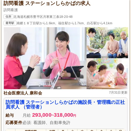
訪問看護 ステーションしらかばの求人
訪問看護
住所
北海道札幌市豊平区月寒東三条18-20-48
最寄駅
南郷１８丁目駅から1.6km、福住駅から1.7km、白石駅から4.1km
社会医療法人 康和会
7月31日更新
訪問看護 ステーションしらかばの施設長・管理職の正社
員求人 （管理者）
293,000
318,000
給与
月給
~
円
応募要件
必須: 看護師、自動車免許