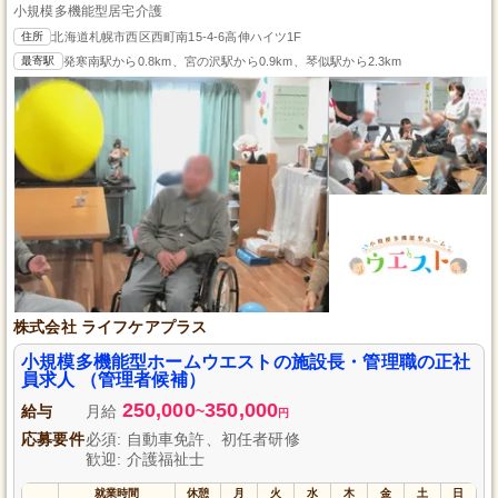
小規模多機能型居宅介護
住所
北海道札幌市西区西町南15-4-6高伸ハイツ1F
最寄駅
発寒南駅から0.8km、宮の沢駅から0.9km、琴似駅から2.3km
株式会社 ライフケアプラス
小規模多機能型ホームウエストの施設長・管理職の正社
員求人 （管理者候補）
250,000
350,000
給与
月給
~
円
応募要件
必須: 自動車免許、初任者研修
歓迎: 介護福祉士
就業時間
休憩
月
火
水
木
金
土
日