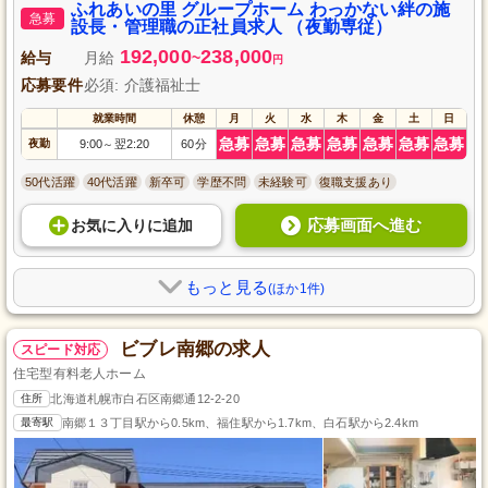
ふれあいの里 グループホーム わっかない絆の施
急募
設長・管理職の正社員求人 （夜勤専従）
192,000
238,000
給与
月給
~
円
応募要件
必須: 介護福祉士
就業時間
休憩
月
火
水
木
金
土
日
急募
急募
急募
急募
急募
急募
急募
夜勤
9:00
翌2:20
60分
～
50代活躍
40代活躍
新卒可
学歴不問
未経験可
復職支援あり
応募画面へ進む
お気に入り
に
追加
もっと見る
(ほか1件)
ビブレ南郷の求人
スピード対応
住宅型有料老人ホーム
住所
北海道札幌市白石区南郷通12-2-20
最寄駅
南郷１３丁目駅から0.5km、福住駅から1.7km、白石駅から2.4km