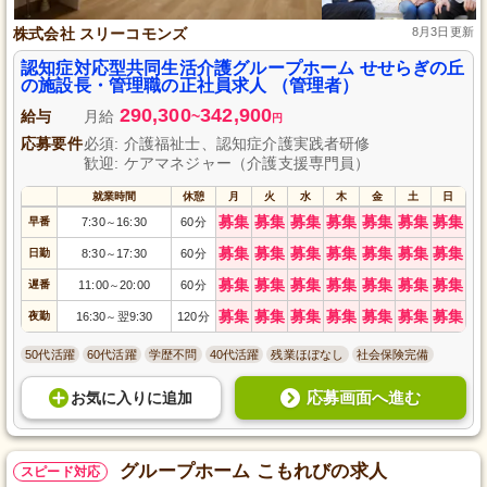
株式会社 スリーコモンズ
8月3日更新
認知症対応型共同生活介護グループホーム せせらぎの丘
の施設長・管理職の正社員求人 （管理者）
290,300
342,900
給与
月給
~
円
応募要件
必須: 介護福祉士、認知症介護実践者研修
歓迎: ケアマネジャー（介護支援専門員）
就業時間
休憩
月
火
水
木
金
土
日
募集
募集
募集
募集
募集
募集
募集
早番
7:30
16:30
60分
～
募集
募集
募集
募集
募集
募集
募集
日勤
8:30
17:30
60分
～
募集
募集
募集
募集
募集
募集
募集
遅番
11:00
20:00
60分
～
募集
募集
募集
募集
募集
募集
募集
夜勤
16:30
翌9:30
120分
～
50代活躍
60代活躍
学歴不問
40代活躍
残業ほぼなし
社会保険完備
応募画面へ進む
お気に入り
に
追加
グループホーム こもれびの求人
スピード対応