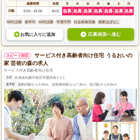
就業時間
休憩
月
火
水
木
金
土
日
急募
急募
急募
急募
急募
急募
急募
日勤
9:00
18:00
60分
～
50代活躍
新卒可
40代活躍
学歴不問
社会保険完備
残業ほぼなし
応募画面へ進む
お気に入り
に
追加
サービス付き高齢者向け住宅 うるおいの
スピード対応
家 芸術の森の求人
サービス付き高齢者向け住宅
住所
北海道札幌市南区常盤四条1-1-1
最寄駅
真駒内駅から5.6km、自衛隊前駅から7.3km、澄川駅から8.5km