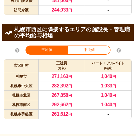
181,000
-
居宅介護支援
円
244,033
-
訪問介護
円
札幌市西区に隣接するエリアの施設長・管理職
の平均給与相場
平均値
中央値
正社員
パート・アルバイト
市区町村
(月収)
(時給)
271,163
1,040
札幌市
円
円
282,392
1,033
札幌市中央区
円
円
267,858
1,040
札幌市北区
円
円
292,662
1,040
札幌市南区
円
円
261,612
-
札幌市手稲区
円