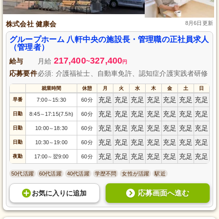
株式会社 健康会
8月6日更新
グループホーム 八軒中央の施設長・管理職の正社員求人
（管理者）
217,400
327,400
給与
月給
~
円
応募要件
必須: 介護福祉士、自動車免許、認知症介護実践者研修
就業時間
休憩
月
火
水
木
金
土
日
充足
充足
充足
充足
充足
充足
充足
早番
7:00
15:30
60分
～
充足
充足
充足
充足
充足
充足
充足
日勤
8:45
17:15(7.5h)
60分
～
充足
充足
充足
充足
充足
充足
充足
日勤
10:00
18:30
60分
～
充足
充足
充足
充足
充足
充足
充足
日勤
10:30
19:00
60分
～
充足
充足
充足
充足
充足
充足
充足
夜勤
17:00
翌9:00
60分
～
50代活躍
60代活躍
40代活躍
学歴不問
女性が活躍
駅近
応募画面へ進む
お気に入り
に
追加