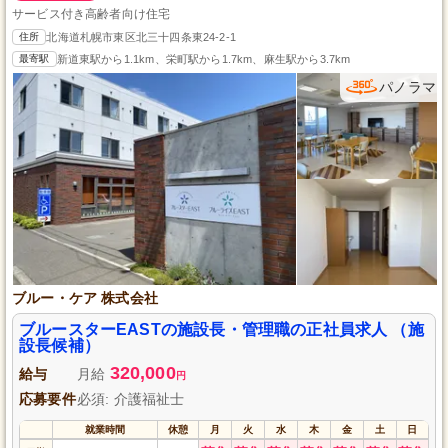
サービス付き高齢者向け住宅
住所
北海道札幌市東区北三十四条東24-2-1
最寄駅
新道東駅から1.1km、栄町駅から1.7km、麻生駅から3.7km
パノラマ
ブルー・ケア 株式会社
ブルースターEASTの施設長・管理職の正社員求人 （施
設長候補）
320,000
給与
月給
円
応募要件
必須: 介護福祉士
就業時間
休憩
月
火
水
木
金
土
日