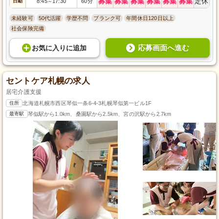
募集
募集
募集
募集
募集
募集
定休
日勤
8:45
17:30
60分
～
未経験可
50代活躍
学歴不問
ブランク可
年間休日120日以上
社会保険完備
応募画面へ進む
お気に入り
に
追加
セントケア札幌の求人
居宅介護支援
住所
北海道札幌市西区琴似一条6-4-3札幌琴似第一ビル1F
最寄駅
琴似駅から1.0km、桑園駅から2.5km、宮の沢駅から2.7km