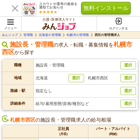
スカウトや選考の連絡を
無料インストール
通知でお知らせ
介護･医療求人サイト
メニュー
ログインする
みんジョブ
管理職
北海道の管理職
札幌市の管理職
西区の管理職求人
施設長・管理職
札幌市
の求人・転職・募集情報を
西区
から探す
職種
施設長・管理職
選択
地域
北海道
選択
札幌市西区
選択
路線・駅
指定なし
選択
詳細条件
給与/雇用形態/資格/種別など
選択
札幌市西区
の施設長・管理職求人の給与相場
正社員
パート・アルバイト
(月収)
(時給)