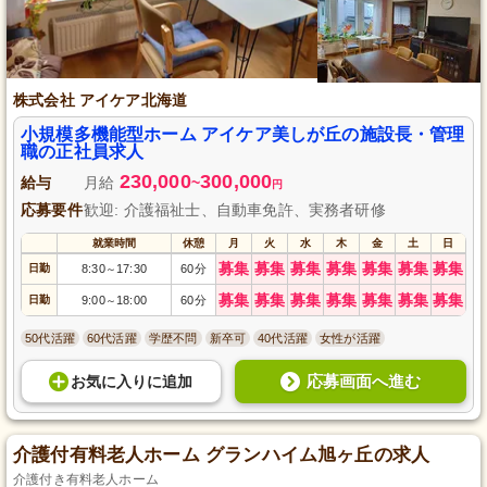
株式会社 アイケア北海道
小規模多機能型ホーム アイケア美しが丘の施設長・管理
職の正社員求人
230,000
300,000
給与
月給
~
円
応募要件
歓迎: 介護福祉士、自動車免許、実務者研修
就業時間
休憩
月
火
水
木
金
土
日
募集
募集
募集
募集
募集
募集
募集
日勤
8:30
17:30
60分
～
募集
募集
募集
募集
募集
募集
募集
日勤
9:00
18:00
60分
～
50代活躍
60代活躍
学歴不問
新卒可
40代活躍
女性が活躍
応募画面へ進む
お気に入り
に
追加
介護付有料老人ホーム グランハイム旭ヶ丘の求人
介護付き有料老人ホーム