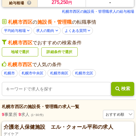
275,250
-
円
給与相場
札幌市西区の施設長・管理職求人の給与相場
札幌市西区
の
施設長・管理職
の転職事情
平均給与相場
求人の動向
よくある質問
札幌市西区
でおすすめの検索条件
地域で選択
詳細条件で選択
札幌市西区
で人気の条件
札幌市
札幌市中央区
札幌市南区
札幌市北区
検索
札幌市西区
の
施設長・管理職
の求人一覧
9
事業所
9
求人
おすすめ順
(1~30件)
介護老人保健施設 エル・クォール平和の求人
デイケア