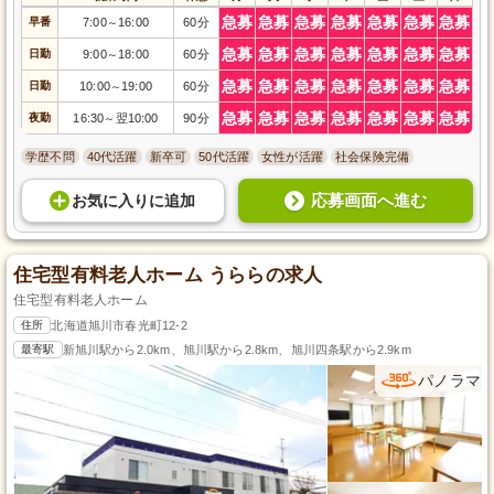
急募
急募
急募
急募
急募
急募
急募
早番
7:00
16:00
60分
～
急募
急募
急募
急募
急募
急募
急募
日勤
9:00
18:00
60分
～
急募
急募
急募
急募
急募
急募
急募
日勤
10:00
19:00
60分
～
急募
急募
急募
急募
急募
急募
急募
夜勤
16:30
翌10:00
90分
～
学歴不問
40代活躍
新卒可
50代活躍
女性が活躍
社会保険完備
応募画面へ進む
お気に入り
に
追加
住宅型有料老人ホーム うららの求人
住宅型有料老人ホーム
住所
北海道旭川市春光町12-2
最寄駅
新旭川駅から2.0km、旭川駅から2.8km、旭川四条駅から2.9km
パノラマ