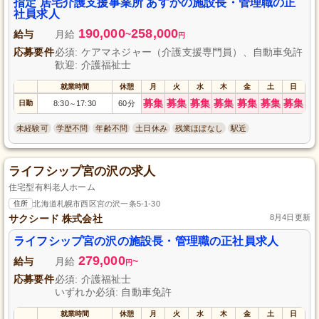
指定 居宅介護支援事業所 あすかの施設長・管理職の正
社員求人
190,000
258,000
給与
月給
~
円
応募要件
必須: ケアマネジャー（介護支援専門員）、自動車免許
歓迎: 介護福祉士
就業時間
休憩
月
火
水
木
金
土
日
募集
募集
募集
募集
募集
募集
募集
日勤
8:30
17:30
60分
～
未経験可
学歴不問
年齢不問
土日休み
残業ほぼなし
駅近
ライフシップ宮の沢の求人
住宅型有料老人ホーム
住所
北海道札幌市西区宮の沢一条5-1-30
サクシード 株式会社
8月4日更新
ライフシップ宮の沢の施設長・管理職の正社員求人
279,000
給与
月給
~
円
応募要件
必須: 介護福祉士
いずれか必須: 自動車免許
就業時間
休憩
月
火
水
木
金
土
日