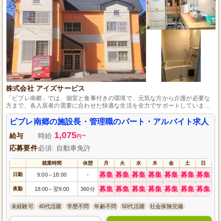
株式会社 アイズサービス
「ビブレ南郷」では、個室と食事付きの環境で、元気な方から介護が必要な
方まで、各入居者の需要に合わせた快適な生活を全力でサポートしていま
す。
ビブレ南郷の施設長・管理職のパート・アルバイト求人
1,075
給与
時給
~
円
応募要件
必須: 自動車免許
就業時間
休憩
月
火
水
木
金
土
日
募集
募集
募集
募集
募集
募集
募集
日勤
9:00
18:00
-
～
募集
募集
募集
募集
募集
募集
募集
夜勤
18:00
翌9:00
360分
～
未経験可
40代活躍
学歴不問
年齢不問
50代活躍
社会保険完備