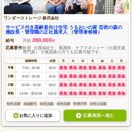
ワンダーストレージ 株式会社
サービス付き高齢者向け住宅 うるおいの家 芸術の森の
施設長・管理職の正社員求人 （管理者候補）
280,000
給与
月給
円
応募要件
歓迎: 介護福祉士、看護師、ケアマネジャー（介護支援
専門員） ※無資格の方でも応募可能です。
就業時間
休憩
月
火
水
木
金
土
日
募集
募集
募集
募集
募集
募集
募集
早番
7:00
16:00
60分
～
募集
募集
募集
募集
募集
募集
募集
日勤
9:00
18:00
60分
～
募集
募集
募集
募集
募集
募集
募集
日勤
10:00
19:00
60分
～
募集
募集
募集
募集
募集
募集
募集
夜勤
16:00
翌10:00
120分
～
50代活躍
未経験可
60代活躍
40代活躍
学歴不問
女性が活躍
応募画面へ進む
お気に入り
に
追加