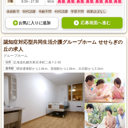
募集
募集
募集
募集
募集
募集
募集
日勤
8:30
17:30
60分
～
未経験可
50代活躍
年齢不問
40代活躍
学歴不問
残業ほぼなし
応募画面へ進む
お気に入り
に
追加
認知症対応型共同生活介護グループホーム せせらぎの
丘の求人
グループホーム
住所
北海道札幌市東区本町二条7-2-30
最寄駅
環状通東駅から1.6km、苗穂駅から1.6km、白石駅から3.1km