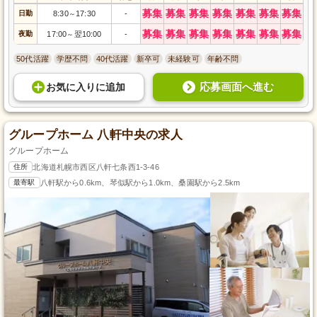
募集
募集
募集
募集
募集
募集
募集
日勤
8:30
17:30
-
～
募集
募集
募集
募集
募集
募集
募集
夜勤
17:00
翌10:00
-
～
50代活躍
学歴不問
40代活躍
新卒可
未経験可
年齢不問
応募画面へ進む
お気に入り
に
追加
グループホーム 八軒中央の求人
グループホーム
住所
北海道札幌市西区八軒七条西1-3-46
最寄駅
八軒駅から0.6km、琴似駅から1.0km、桑園駅から2.5km