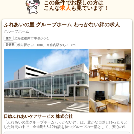
この条件でお探しの方は
こんな
求人
も見ています！
ふれあいの里 グループホーム わっかない絆の求人
グループホーム
住所
北海道稚内市中央3-6-1
最寄駅
稚内駅から0.1km、南稚内駅から2.1km
日総ふれあいケアサービス 株式会社
「ふれあいの里グループホームわっかない絆」は、豊かな自然とゆったりと
した時間の中で、全道5法人42施設を持つグループの一部として、安心の生活
と元気で思いやりのある場所づくりを提供します。