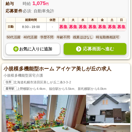
1,075
給与
時給
円
応募要件
必須: 自動車免許
就業時間
休憩
月
火
水
木
金
土
日
募集
募集
募集
募集
募集
募集
募集
日勤
8:30
19:00
-
～
50代活躍
40代活躍
学歴不問
年齢不問
残業ほぼなし
時短勤務相談可
応募画面へ進む
お気に入り
に
追加
小規模多機能型ホーム アイケア美しが丘の求人
小規模多機能型居宅介護
住所
北海道札幌市清田区美しが丘二条3-3-2
最寄駅
上野幌駅から4.4km、福住駅から5.5km、新札幌駅から6.0km