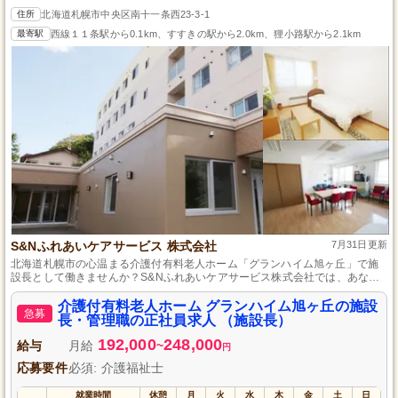
住所
北海道札幌市中央区南十一条西23-3-1
最寄駅
西線１１条駅から0.1km、すすきの駅から2.0km、狸小路駅から2.1km
S&Nふれあいケアサービス 株式会社
7月31日更新
北海道札幌市の心温まる介護付有料老人ホーム「グランハイム旭ヶ丘」で施
設長として働きませんか？S&Nふれあいケアサービス株式会社では、あなた
の豊富な介護知識とリーダーシップを活かして、快適で安心な居住空間を作
り上げる施設長を募集しています。正社員として安定した雇用のもと、スキ
介護付有料老人ホーム グランハイム旭ヶ丘の施設
急募
ルアップとキャリアアップを目指しましょう。介護業界での経験を活かして
長・管理職の正社員求人 （施設長）
新たなステージへ挑戦したい方、ご応募を心よりお待ちしております。
192,000
248,000
給与
月給
~
円
応募要件
必須: 介護福祉士
就業時間
休憩
月
火
水
木
金
土
日