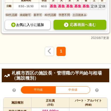
就業時間
休憩
月
火
水
木
金
土
日
募集
募集
募集
募集
募集
定休
定休
日勤
8:50
16:50
60分
～
50代活躍
未経験可
新卒可
40代活躍
学歴不問
土日祝休み
応募画面へ進む
お気に入り
に
追加
2026/8/7更新
1
札幌市西区の施設長・管理職の平均給与相場
（施設種別）
平均値
中央値
正社員
パート・アルバイト
施設種別
(月収)
(時給)