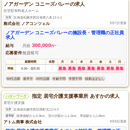
ノアガーデン コニーズバレーの求人
住宅型有料老人ホーム
住所
北海道札幌市西区発寒八条13-1-1
株式会社 ノアコンツェル
8月7日更新
ノアガーデン コニーズバレーの施設長・管理職の正社員
求人
300,000
給与
月給
~
円
応募要件
無資格可
就業時間
休憩
月
火
水
木
金
土
日
募集
募集
募集
募集
募集
募集
募集
時短
8:30
翌8:30
-
～
50代活躍
新卒可
40代活躍
年齢不問
学歴不問
残業ほぼなし
指定 居宅介護支援事業所 あすかの求人
ハローワーク
居宅介護支援
住所
北海道札幌市西区西町北12-4-3
最寄駅
発寒南駅から0.3km、宮の沢駅から1.1km、琴似駅から1.8km
アトム商事 株式会社
8月6日更新