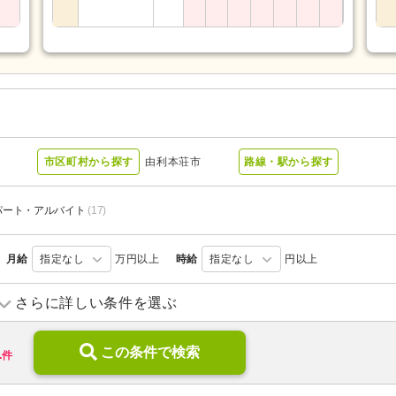
市区町村から探す
由利本荘市
路線・駅から探す
パート・アルバイト
(17)
月給
指定なし
万円以上
時給
指定なし
円以上
訪問看護
(6)
デイサービス
(6)
さらに詳しい条件を選ぶ
特別養護老人ホーム
(4)
介護老人保健施設
(7)
1
病院
(4)
この条件で検索
診療所・クリニック
(3)
件
ブランク可
(30)
学歴不問
(36)