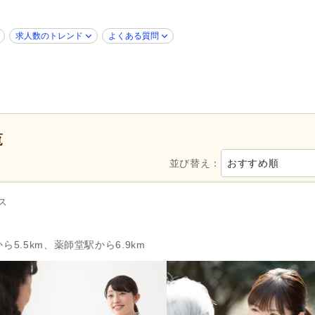
新卒可
(27)
子育てママパパ活躍
(30)
50代活躍
(30)
60代活躍
(10)
求人数のトレンド
よくある質問
ハローワーク求人を除く
(12)
掲載7日以内
(1)
掲載30日以内
(3)
女性が活躍
(30)
シフト制
(14)
日勤のみ可
(30)
覧
午前のみ可
(4)
午後のみ可
(1)
週1日から可
(1)
週2日から可
(6)
並び替え：
おすすめ順
シフト相談可
(30)
即日勤務可
(1)
ス
自動車免許
(6)
週休2日
(14)
4週8休
(4)
ら5.5km、薬師堂駅から6.9km
土日祝休み
(2)
土曜休み
(1)
年間休日110日以上
(4)
年間休日120日以上
(4)
育休あり
(39)
介護休業
(16)