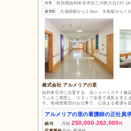
秋田県由利本荘市浜三川西大台137-18
住所
久保田駅から1.5km、矢島駅から7.1
最寄駅
株式会社 アルメリアの里
由利本荘市に位置する、当ショートステイ施
ラムをご用意し、スタッフ全員で成長を支え
す。地域密着型のお仕事で、心温まる看護を
アルメリアの里の看護師の正社員
250,000
262,000
給与
月給
~
円
応募要件
必須: 看護師