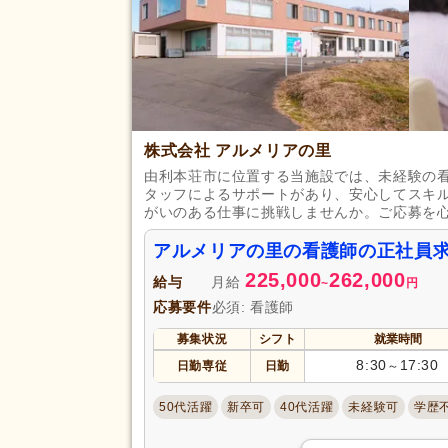
看護休暇
(13)
年末年始休暇
(3)
賞与あり
(27)
企業年金
(2)
退職金あり
(24)
株式会社 アルメリアの里
給与・手当
通勤手当
(34)
由利本荘市に位置する当施設では、未経験の
福利厚生
タッフによるサポートがあり、安心してスキ
夜勤手当
(6)
がいのある仕事に挑戦しませんか。ご応募を
扶養控除内考慮あり
(3)
アルメリアの里の看護師の正社員
正社員登用あり
(8)
225,000
262,000
給与
月給
~
円
駅近
(7)
応募要件
必須: 看護師
アクセス
バイク通勤可
(1)
募集状況
シフト
就業時間
8:30
17:30
日勤専従
日勤
～
50代活躍
新卒可
40代活躍
未経験可
学歴