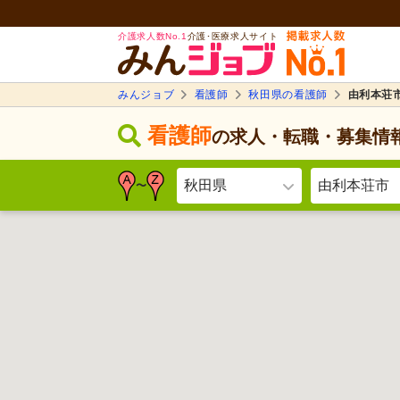
介護求人数No.1
介護･医療求人サイト
みんジョブ
看護師
秋田県の看護師
由利本荘
看護師
の求人・転職・募集情
秋田県
由利本荘市
〜