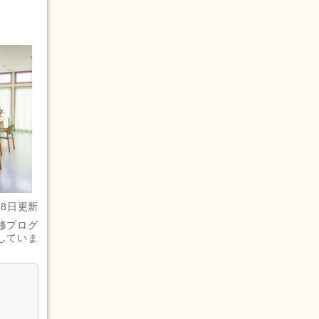
28日更新
修プログ
していま