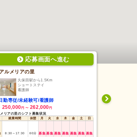
応募画面
へ
進む
アルメリアの里
医療法人佐
久保田駅から1.5Km
羽後
ショートステイ
訪
看護師
看
日勤専従/未経験可/看護師
夜勤専従/経
250,000
262,000
266,800
給
月給
円
〜
円
円
メリアの里のシフト募集状況
医療法人佐藤病院の
就業時間
休憩
月
火
水
木
金
土
日
就業時間
勤
8:30
～
17:30
60
分
募集
募集
募集
募集
募集
募集
募集
夜勤
16:30
～
翌9:0