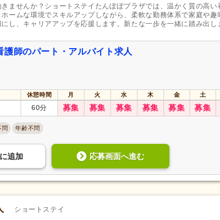
働きませんか？ショートステイたんぽぽプラザでは、温かく質の高い
トホームな環境でスキルアップしながら、柔軟な勤務体系で家庭や趣
切にし、キャリアアップを応援します。新たな一歩を一緒に踏み出し
看護師のパート・アルバイト求人
休憩時間
月
火
水
木
金
土
60分
募集
募集
募集
募集
募集
募集
不問
年齢不問
応募画面へ進む
に
追加
人
ショートステイ