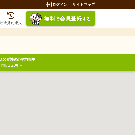
ログイン
サイトマップ
無料
会員登録
で
する
最近見た求人
辺の看護師の平均相場
1,200
円
時給
円