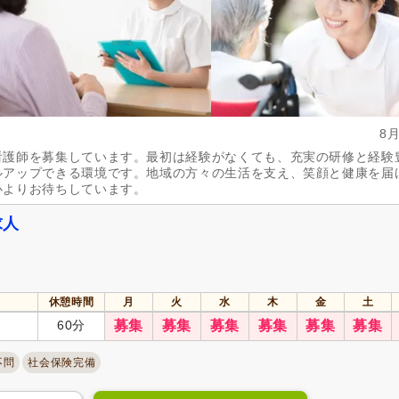
夏季休暇
(5)
冬季休暇
(2)
社会保険完備
(37)
研修制度あり
(30)
昇給あり
(37)
復職支援あり
(5)
日・祝給与アップ
(1)
住宅手当
(4)
8
人事評価制度あり
(30)
処遇改善手当
(9)
看護師を募集しています。最初は経験がなくても、充実の研修と経験
ルアップできる環境です。地域の方々の生活を支え、笑顔と健康を届
託児施設あり
(2)
資格手当
(14)
心よりお待ちしています。
扶養手当
(5)
再雇用制度あり
(19)
求人
副業可
(2)
自動車通勤可
(38)
自転車通勤可
(30)
休憩時間
月
火
水
木
金
土
60分
募集
募集
募集
募集
募集
募集
不問
社会保険完備