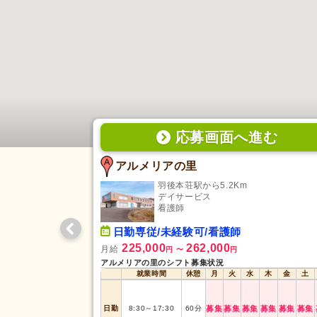
応募画面
へ
進む
アルメリアの里
羽後本荘駅から5.2Km
デイサービス
看護師
日勤専従/未経験可/看護師
225,000
262,000
月給
円
〜
円
アルメリアの里のシフト募集状況
就業時間
休憩
月
火
水
木
金
土
日勤
8:30
～
17:30
60
分
募集
募集
募集
募集
募集
募集