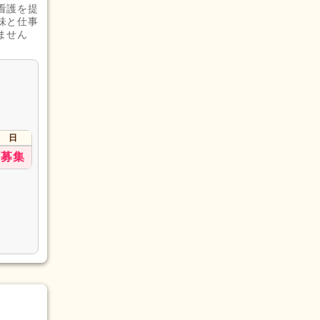
看護を提
味と仕事
ません
日
募集