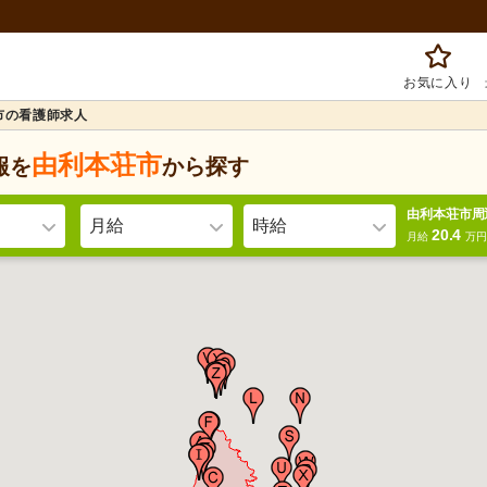
お気に入り
市の看護師求人
由利本荘市
報を
から探す
由利本荘市周
月給
時給
20.4
月給
万