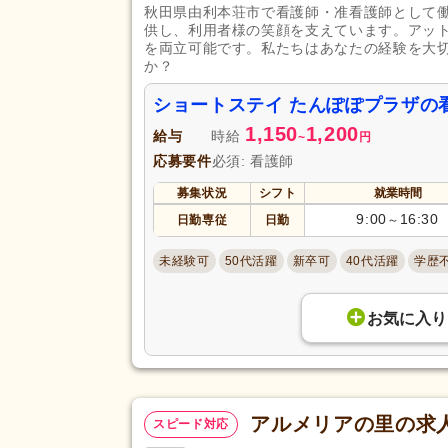
秋田県由利本荘市で看護師・准看護師として
供し、利用者様の笑顔を支えています。アッ
を両立可能です。私たちはあなたの経験を大
か？
ショートステイ たんぽぽプラザの
1,150
1,200
給与
時給
~
円
応募要件
必須: 看護師
募集状況
シフト
就業時間
9:00
16:30
日勤専従
日勤
～
未経験可
50代活躍
新卒可
40代活躍
学歴
お気に入り
アルメリアの里の求
スピード対応