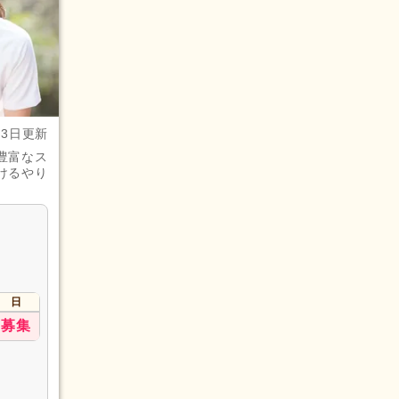
月3日更新
豊富なス
けるやり
日
募集