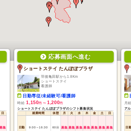
応募画面
へ
進む
ショートステイ たんぽぽプラザ
羽後亀田駅から1.8Km
ショートステイ
看護師
日勤専従/未経験可/看護師
1,150
1,200
時給
月
円
〜
円
ショートステイ たんぽぽプラザのシフト募集状況
アル
日
就業時間
休憩
月
火
水
木
金
土
日
募集
日勤
9:00
～
16:30
60
分
募集
募集
募集
募集
募集
募集
募集
日