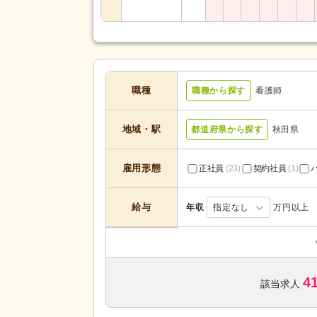
職種
職種から探す
看護師
地域・駅
都道府県から探す
秋田県
雇用形態
正社員
(23)
契約社員
(1)
給与
年収
指定なし
万円以上
訪問入浴
(2)
サービスの種
ショートステイ
(7)
類
4
グループホーム
(2)
該当求人
未経験可
(31)