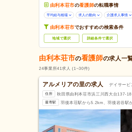
由利本荘市
の
看護師
年齢不問
の転職事情
(26)
40代活躍
(30)
応募条件・こ
平均給与相場
求人の動向
介護求人事情
だわり
Web面接可
(2)
由利本荘市
でおすすめの検索条件
掲載14日以内
(2)
地域で選択
詳細条件で選択
スピード対応
(4)
残業ほぼなし
(36)
由利本荘市
看護師
の
の求人一
夜勤のみ可
(1)
勤務形態
時短勤務相談可
(1)
24
事業所
41
求人
(1~30件)
週3日から可
(3)
アルメリアの里の求人
デイサービ
応募資格
看護師
(41)
秋田県由利本荘市浜三川西大台137-18
住所
完全週休2日
(7)
羽後本荘駅から5.2km、羽後岩谷駅か
最寄駅
土日休み
(1)
日曜休み
(9)
休日・休暇
産休あり
(29)