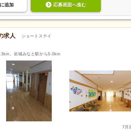
応募画面へ進む
に
追加
の求人
ショートステイ
.3km、岩城みなと駅から5.0km
7月