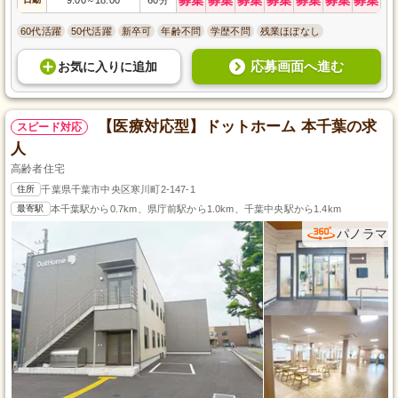
～
60代活躍
50代活躍
新卒可
年齢不問
学歴不問
残業ほぼなし
応募画面へ進む
お気に入り
に
追加
【医療対応型】ドットホーム 本千葉の求
スピード対応
人
高齢者住宅
住所
千葉県千葉市中央区寒川町2-147-1
最寄駅
本千葉駅から0.7km、県庁前駅から1.0km、千葉中央駅から1.4km
パノラマ