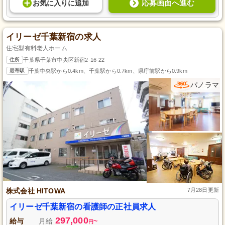
応募画面へ進む
お気に入り
に
追加
イリーゼ千葉新宿の求人
住宅型有料老人ホーム
住所
千葉県千葉市中央区新宿2-16-22
最寄駅
千葉中央駅から0.4km、千葉駅から0.7km、県庁前駅から0.9km
パノラマ
株式会社 HITOWA
7月28日更新
イリーゼ千葉新宿の看護師の正社員求人
297,000
給与
月給
~
円