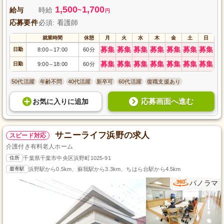
あなたの経験と知識を生かしませんか？ご応募、心からお待ちしています。
1,500
1,700
給与
時給
~
円
応募要件
必須: 看護師
就業時間
休憩
月
火
水
木
金
土
日
募集
募集
募集
募集
募集
募集
募集
日勤
8:00
17:00
60分
～
募集
募集
募集
募集
募集
募集
募集
日勤
9:00
18:00
60分
～
50代活躍
年齢不問
40代活躍
新卒可
60代活躍
復職支援あり
応募画面へ進む
お気に入り
に
追加
サニーライフ浜野の求人
スピード対応
介護付き有料老人ホーム
住所
千葉県千葉市中央区浜野町1025-91
最寄駅
浜野駅から0.5km、蘇我駅から3.3km、ちはら台駅から4.5km
パノラマ