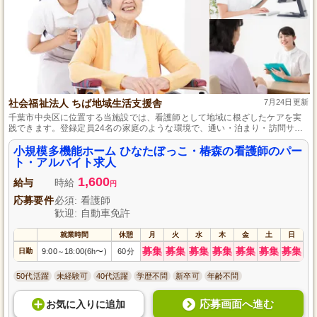
社会福祉法人 ちば地域生活支援舎
7月24日更新
千葉市中央区に位置する当施設では、看護師として地域に根ざしたケアを実
践できます。登録定員24名の家庭のような環境で、通い・泊まり・訪問サー
ビスを通して、多彩なケアを提供しています。看護師資格をお持ちであれば
経験は問いません。チームワークを重視し、スタッフ一丸となって働ける方
小規模多機能ホーム ひなたぼっこ・椿森の看護師のパー
をお待ちしています。
ト・アルバイト求人
1,600
給与
時給
円
応募要件
必須: 看護師
歓迎: 自動車免許
就業時間
休憩
月
火
水
木
金
土
日
募集
募集
募集
募集
募集
募集
募集
日勤
9:00
18:00(6h〜)
60分
～
50代活躍
未経験可
40代活躍
学歴不問
新卒可
年齢不問
応募画面へ進む
お気に入り
に
追加