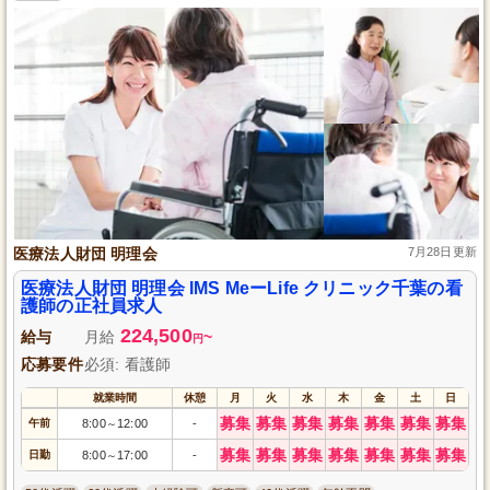
医療法人財団 明理会
7月28日更新
医療法人財団 明理会 IMS MeーLife クリニック千葉の看
護師の正社員求人
224,500
給与
月給
~
円
応募要件
必須: 看護師
就業時間
休憩
月
火
水
木
金
土
日
募集
募集
募集
募集
募集
募集
募集
午前
8:00
12:00
-
～
募集
募集
募集
募集
募集
募集
募集
日勤
8:00
17:00
-
～