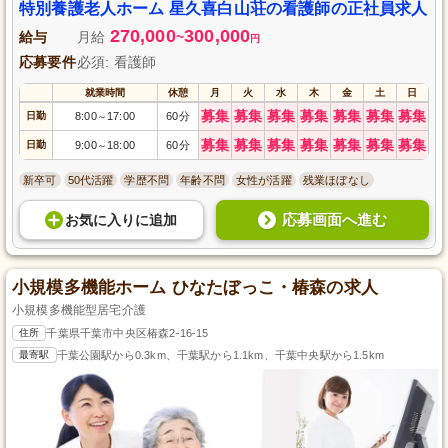
特別養護老人ホーム 星久喜白山荘の看護師の正社員求人
270,000
300,000
給与
月給
~
円
応募要件
必須: 看護師
就業時間
休憩
月
火
水
木
金
土
日
募集
募集
募集
募集
募集
募集
募集
日勤
8:00
17:00
60分
～
募集
募集
募集
募集
募集
募集
募集
日勤
9:00
18:00
60分
～
新卒可
50代活躍
学歴不問
年齢不問
女性が活躍
残業ほぼなし
応募画面へ進む
お気に入り
に
追加
小規模多機能ホーム ひなたぼっこ・椿森の求人
小規模多機能型居宅介護
住所
千葉県千葉市中央区椿森2-16-15
最寄駅
千葉公園駅から0.3km、千葉駅から1.1km、千葉中央駅から1.5km