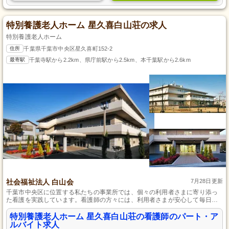
特別養護老人ホーム 星久喜白山荘の求人
特別養護老人ホーム
住所
千葉県千葉市中央区星久喜町152-2
最寄駅
千葉寺駅から2.2km、県庁前駅から2.5km、本千葉駅から2.6km
社会福祉法人 白山会
7月28日更新
千葉市中央区に位置する私たちの事業所では、個々の利用者さまに寄り添っ
た看護を実践しています。看護師の方々には、利用者さまが安心して毎日を
過ごせるよう支援する重要な役割をおまかせします。また、スキルアップを
目指す方には、介護スタッフ向けの研修を通じてさらなる成長を支える環境
特別養護老人ホーム 星久喜白山荘の看護師のパート・ア
を整えております。残業がほとんどなく、家庭との両立もしやすい職場で、
ルバイト求人