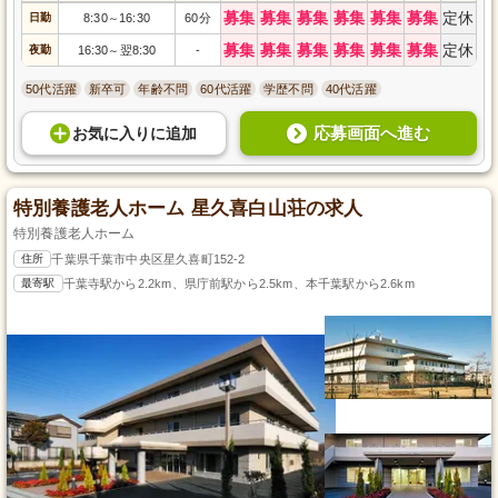
募集
募集
募集
募集
募集
募集
定休
日勤
8:30
16:30
60分
～
募集
募集
募集
募集
募集
募集
定休
夜勤
16:30
翌8:30
-
～
50代活躍
新卒可
年齢不問
60代活躍
学歴不問
40代活躍
応募画面へ進む
お気に入り
に
追加
特別養護老人ホーム 星久喜白山荘の求人
特別養護老人ホーム
住所
千葉県千葉市中央区星久喜町152-2
最寄駅
千葉寺駅から2.2km、県庁前駅から2.5km、本千葉駅から2.6km