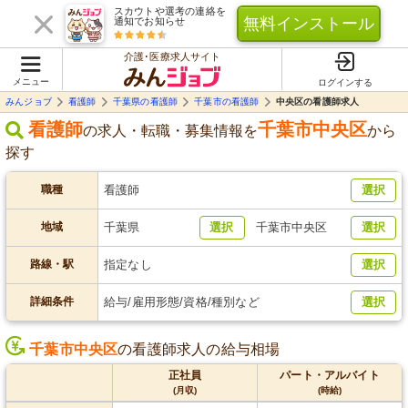
スカウトや選考の連絡を
無料インストール
通知でお知らせ
介護･医療求人サイト
メニュー
ログインする
みんジョブ
看護師
千葉県の看護師
千葉市の看護師
中央区の看護師求人
看護師
千葉市中央区
の求人・転職・募集情報を
から
探す
職種
看護師
選択
地域
千葉県
選択
千葉市中央区
選択
路線・駅
指定なし
選択
詳細条件
給与/雇用形態/資格/種別など
選択
千葉市中央区
の看護師求人の給与相場
正社員
パート・アルバイト
(月収)
(時給)