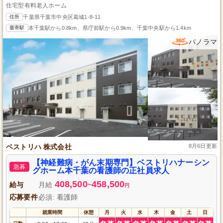
住宅型有料老人ホーム
住所
千葉県千葉市中央区葛城1-8-11
最寄駅
本千葉駅から0.8km、県庁前駅から0.9km、千葉中央駅から1.4km
パノラマ
ベストリハ 株式会社
8月6日更新
【神経難病・がん末期専門】ベストリハナーシン
急募
グホーム本千葉の看護師の正社員求人
408,500
458,500
給与
月給
~
円
応募要件
必須: 看護師
就業時間
休憩
月
火
水
木
金
土
日