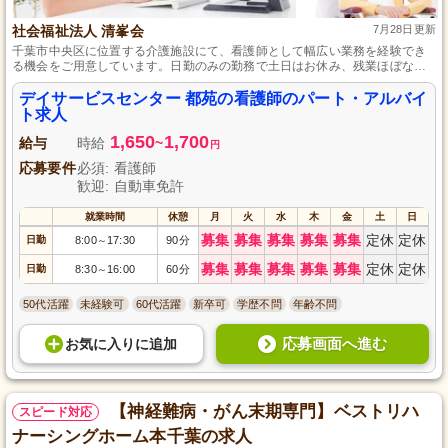
社会福祉法人 清峯会
7月28日更新
千葉市中央区に位置する介護施設にて、看護師として幅広い業務を経験でき
る機会をご用意しています。日勤のみの勤務で土日はお休み、残業ほぼなし
という働きやすさが魅力です。通勤手当は全額支給、マイカー通勤も可能
で、労災保険や充実した研修制度も整っており、安心してご応募ください。
デイサービスセンター 都苑の看護師のパート・アルバイ
未経験者やブランクがある方も大歓迎です。
ト求人
1,650
1,700
給与
時給
~
円
応募要件
必須: 看護師
歓迎: 自動車免許
就業時間
休憩
月
火
水
木
金
土
日
募集
募集
募集
募集
募集
定休
定休
日勤
8:00
17:30
90分
～
募集
募集
募集
募集
募集
定休
定休
日勤
8:30
16:00
60分
～
50代活躍
未経験可
60代活躍
新卒可
学歴不問
年齢不問
応募画面へ進む
お気に入り
に
追加
【神経難病・がん末期専門】ベストリハ
スピード対応
ナーシングホーム本千葉の求人