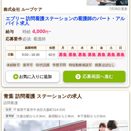
株式会社 ループケア
7月28日更新
エブリー 訪問看護ステーションの看護師のパート・アル
バイト求人
4,000
給与
時給
~
円
応募要件
必須: 看護師
就業時間
休憩
月
火
水
木
金
土
日
募集
募集
募集
募集
募集
募集
募集
日勤
9:00
18:00
60分
～
未経験可
新卒可
50代活躍
学歴不問
時短勤務相談可
残業ほぼなし
応募画面へ進む
お気に入り
に
追加
青葉 訪問看護 ステーションの求人
訪問看護
住所
千葉県千葉市中央区大森町514-236
最寄駅
大森台駅から0.3km、蘇我駅から1.9km、本千葉駅から3.5km