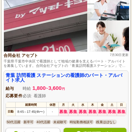
合同会社 アセプト
7月30日更新
千葉県千葉市中央区で看護師として地域の健康を支えるパート・アルバイト
を募集しています。合同会社アセプトの「青葉訪問看護ステーション」で、
あなたの看護スキルと人を思いやる温かい心を活かしませんか？柔軟な勤務
体系でライフスタイルに合わせて働け、子育て中の方やプライベートとの両
青葉 訪問看護 ステーションの看護師のパート・アルバ
立も可能です。地域の利用者様に寄り添い、安心の看護サービスを提供する
イト求人
大切な役割を担ってください。
1,800
3,600
給与
時給
~
円
応募要件
必須: 看護師
就業時間
休憩
月
火
水
木
金
土
日
募集
募集
募集
募集
募集
募集
募集
日勤
8:45
17:45(4h〜)
-
～
50代活躍
新卒可
40代活躍
未経験可
時短勤務相談可
残業ほぼなし