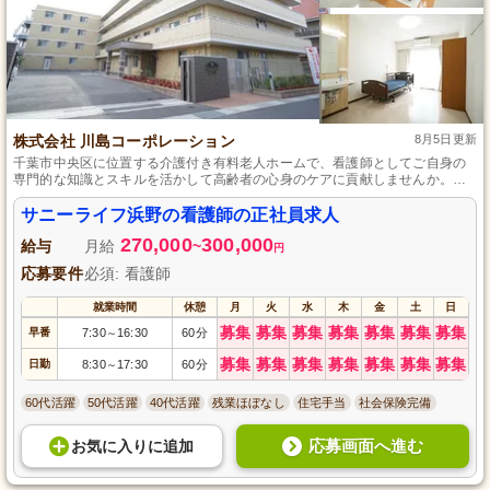
株式会社 川島コーポレーション
8月5日更新
千葉市中央区に位置する介護付き有料老人ホームで、看護師としてご自身の
専門的な知識とスキルを活かして高齢者の心身のケアに貢献しませんか。経
験者はもちろん、ブランクがある方も歓迎しており、丁寧な指導の下、安心
して業務に取り組むことができます。ワークライフバランスを重視し、充実
サニーライフ浜野の看護師の正社員求人
した福利厚生を整えており、長く安定して勤務するための環境がここにはあ
270,000
300,000
ります。
給与
月給
~
円
応募要件
必須: 看護師
就業時間
休憩
月
火
水
木
金
土
日
募集
募集
募集
募集
募集
募集
募集
早番
7:30
16:30
60分
～
募集
募集
募集
募集
募集
募集
募集
日勤
8:30
17:30
60分
～
60代活躍
50代活躍
40代活躍
残業ほぼなし
住宅手当
社会保険完備
応募画面へ進む
お気に入り
に
追加