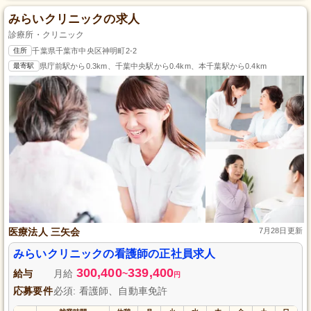
みらいクリニックの求人
診療所・クリニック
住所
千葉県千葉市中央区神明町2-2
最寄駅
県庁前駅から0.3km、千葉中央駅から0.4km、本千葉駅から0.4km
医療法人 三矢会
7月28日更新
みらいクリニックの看護師の正社員求人
300,400
339,400
給与
月給
~
円
応募要件
必須: 看護師、自動車免許