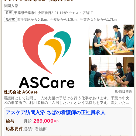
訪問入浴
住所
千葉県千葉市中央区春日2-21-14ザ･ウエスト店舗1F
最寄駅
西千葉駅から0.1km、千葉駅から1.3km、千葉みなと駅から1.7km
株式会社 ASCare
8月5日更新
看護師として訪問し、入浴支援の手助けを行う仕事があります。千葉市中央
区の事業所で、利用者様の「入浴したい」という気持ちを支え、満足いただ
けるサービスを提供することが使命です。チームで一丸となって働くため、
初めての方でも安心してスタートできます。また、残業があっても充実した
アスケア訪問入浴 ちばの看護師の正社員求人
手当が特徴で、しっかり稼ぐことができます。
269,000
給与
月給
~
円
応募要件
必須: 看護師