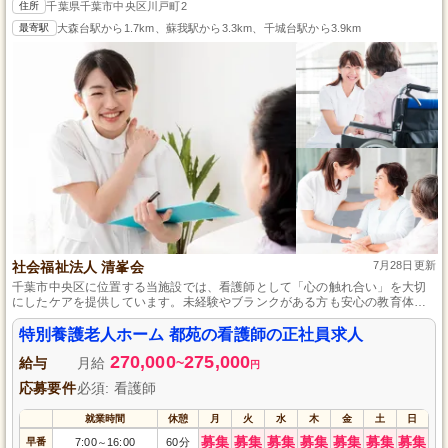
住所
千葉県千葉市中央区川戸町2
最寄駅
大森台駅から1.7km、蘇我駅から3.3km、千城台駅から3.9km
社会福祉法人 清峯会
7月28日更新
千葉市中央区に位置する当施設では、看護師として「心の触れ合い」を大切
にしたケアを提供しています。未経験やブランクがある方も安心の教育体制
で支えます。年間123日の休日を保証し、スタッフ一人一人が長く働ける環境
を整えているので、安定して働きたい看護師の方はぜひご応募ください。
特別養護老人ホーム 都苑の看護師の正社員求人
270,000
275,000
給与
月給
~
円
応募要件
必須: 看護師
就業時間
休憩
月
火
水
木
金
土
日
募集
募集
募集
募集
募集
募集
募集
早番
7:00
16:00
60分
～