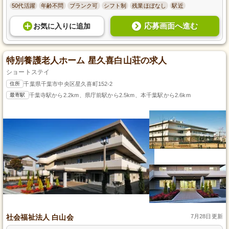
50代活躍
年齢不問
ブランク可
シフト制
残業ほぼなし
駅近
応募画面へ進む
お気に入り
に
追加
特別養護老人ホーム 星久喜白山荘の求人
ショートステイ
住所
千葉県千葉市中央区星久喜町152-2
最寄駅
千葉寺駅から2.2km、県庁前駅から2.5km、本千葉駅から2.6km
社会福祉法人 白山会
7月28日更新