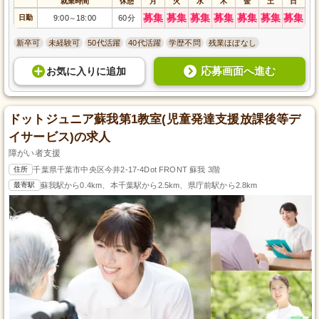
就業時間
休憩
月
火
水
木
金
土
日
募集
募集
募集
募集
募集
募集
募集
日勤
9:00
18:00
60分
～
新卒可
未経験可
50代活躍
40代活躍
学歴不問
残業ほぼなし
応募画面へ進む
お気に入り
に
追加
ドットジュニア蘇我第1教室(児童発達支援放課後等デ
イサービス)の求人
障がい者支援
住所
千葉県千葉市中央区今井2-17-4Dot FRONT 蘇我 3階
最寄駅
蘇我駅から0.4km、本千葉駅から2.5km、県庁前駅から2.8km