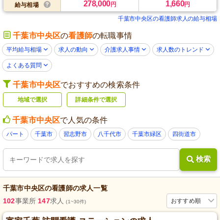
278,000
1,660
円
円
給与相場
千葉市中央区の看護師求人の給与相場
千葉市中央区
の
看護師
の転職事情
平均給与相場
求人の動向
介護求人事情
求人数のトレンド
よくある質問
千葉市中央区
でおすすめの検索条件
地域で選択
詳細条件で選択
千葉市中央区
で人気の条件
パート
千葉市
習志野市
八千代市
千葉市緑区
四街道市
検索
千葉市中央区
の
看護師
の求人一覧
102
事業所
147
求人
おすすめ順
(1~30件)