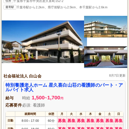
住所
千葉県千葉市中央区星久喜町152-2
最寄駅
千葉寺駅から2.2km、県庁前駅から2.5km、本千葉駅から2.6km
社会福祉法人 白山会
8月7日更新
特別養護老人ホーム 星久喜白山荘の看護師のパート・ア
ルバイト求人
1,500
1,700
給与
時給
~
円
応募要件
必須: 看護師
就業時間
休憩
月
火
水
木
金
土
日
募集
募集
募集
募集
募集
募集
募集
日勤
8:00
17:00
60分
～
募集
募集
募集
募集
募集
募集
募集
日勤
9:00
18:00
60分