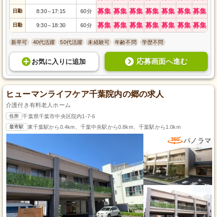
募集
募集
募集
募集
募集
募集
募集
日勤
8:30
17:15
60分
～
募集
募集
募集
募集
募集
募集
募集
日勤
9:30
18:30
60分
～
新卒可
40代活躍
50代活躍
未経験可
年齢不問
学歴不問
応募画面へ進む
お気に入り
に
追加
ヒューマンライフケア千葉院内の郷の求人
介護付き有料老人ホーム
住所
千葉県千葉市中央区院内1-7-6
最寄駅
東千葉駅から0.4km、千葉中央駅から0.8km、千葉駅から1.0km
パノラマ