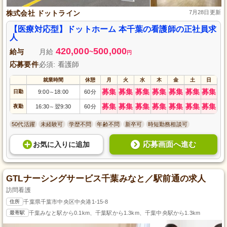
株式会社 ドットライン
7月28日更新
【医療対応型】ドットホーム 本千葉の看護師の正社員求
人
420,000
500,000
給与
月給
~
円
応募要件
必須: 看護師
就業時間
休憩
月
火
水
木
金
土
日
募集
募集
募集
募集
募集
募集
募集
日勤
9:00
18:00
60分
～
募集
募集
募集
募集
募集
募集
募集
夜勤
16:30
翌9:30
60分
～
50代活躍
未経験可
学歴不問
年齢不問
新卒可
時短勤務相談可
応募画面へ進む
お気に入り
に
追加
GTLナーシングサービス千葉みなと／駅前通の求人
訪問看護
住所
千葉県千葉市中央区中央港1-15-8
最寄駅
千葉みなと駅から0.1km、千葉駅から1.3km、千葉中央駅から1.3km