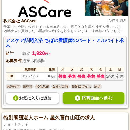
株式会社 ASCare
7月28日更新
千葉市中央区に位置している当施設では、専門的な知識や技術を身につけ、
地域社会に貢献したい看護師の皆様を募集しています。未経験の方でも充実
した研修が受けられるため、安心してキャリアをスタートできる環境です。
週1日からの勤務が可能で、利用者様の生活を支えるやりがいと、スキルアッ
アスケア訪問入浴 ちばの看護師のパート・アルバイト求
プのチャンスが豊富にある点がおすすめです。
人
1,920
給与
時給
~
円
応募要件
必須: 看護師
就業時間
休憩
月
火
水
木
金
土
日
募集
募集
募集
募集
募集
定休
定休
日勤
8:30
17:30
60分
～
未経験可
新卒可
40代活躍
女性が活躍
残業ほぼなし
駅近
応募画面へ進む
お気に入り
に
追加
特別養護老人ホーム 星久喜白山荘の求人
ショートステイ