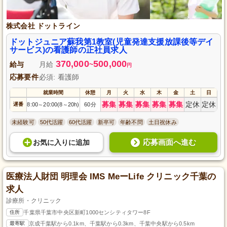
株式会社 ドットライン
ドットジュニア蘇我第1教室(児童発達支援放課後等デイ
サービス)の看護師の正社員求人
370,000
500,000
給与
月給
~
円
応募要件
必須: 看護師
就業時間
休憩
月
火
水
木
金
土
日
募集
募集
募集
募集
募集
定休
定休
遅番
8:00
20:00(8
20h)
60分
～
～
未経験可
50代活躍
60代活躍
新卒可
年齢不問
土日祝休み
応募画面へ進む
お気に入り
に
追加
医療法人財団 明理会 IMS MeーLife クリニック千葉の
求人
診療所・クリニック
住所
千葉県千葉市中央区新町1000センシティタワー8F
最寄駅
京成千葉駅から0.1km、千葉駅から0.3km、千葉中央駅から0.5km