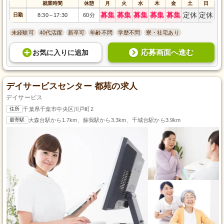
就業時間
休憩
月
火
水
木
金
土
日
募集
募集
募集
募集
募集
定休
定休
日勤
8:30
17:30
60分
～
未経験可
40代活躍
新卒可
年齢不問
学歴不問
寮・社宅あり
応募画面へ進む
お気に入り
に
追加
デイサービスセンター 都苑の求人
デイサービス
住所
千葉県千葉市中央区川戸町2
最寄駅
大森台駅から1.7km、蘇我駅から3.3km、千城台駅から3.9km