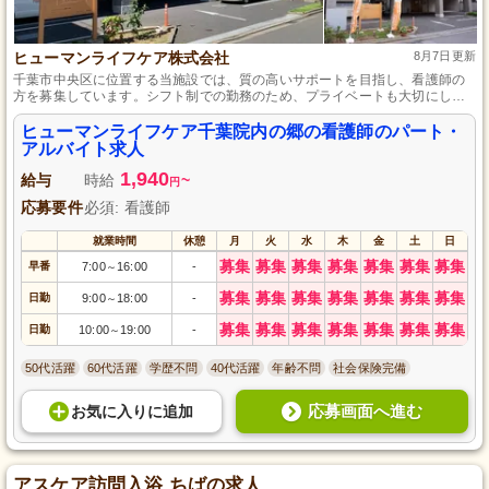
ヒューマンライフケア株式会社
8月7日更新
千葉市中央区に位置する当施設では、質の高いサポートを目指し、看護師の
方を募集しています。シフト制での勤務のため、プライベートも大切にしな
がら働けます。スタッフ間の助け合いも充実しており、教育体制や資格取得
支援も整っていますので、安心してスキルアップを目指せる環境です。
ヒューマンライフケア千葉院内の郷の看護師のパート・
アルバイト求人
1,940
給与
時給
~
円
応募要件
必須: 看護師
就業時間
休憩
月
火
水
木
金
土
日
募集
募集
募集
募集
募集
募集
募集
早番
7:00
16:00
-
～
募集
募集
募集
募集
募集
募集
募集
日勤
9:00
18:00
-
～
募集
募集
募集
募集
募集
募集
募集
日勤
10:00
19:00
-
～
50代活躍
60代活躍
学歴不問
40代活躍
年齢不問
社会保険完備
応募画面へ進む
お気に入り
に
追加
アスケア訪問入浴 ちばの求人