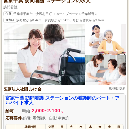
富家千葉 訪問看護 ステーションの求人
訪問看護
住所
千葉県千葉市中央区村田町1120ライブガーデン千葉浜野内
最寄駅
浜野駅から0.4km、蘇我駅から3.5km、ちはら台駅から3.6km
医療法人社団 ふけ会
8月6日更新
富家千葉 訪問看護 ステーションの看護師のパート・ア
ルバイト求人
2,000
2,100
給与
時給
~
円
応募要件
必須: 看護師、自動車免許
就業時間
休憩
月
火
水
木
金
土
日