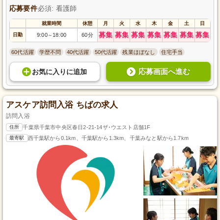
応募要件
必須: 看護師
就業時間
休憩
月
火
水
木
金
土
日
募集
募集
募集
募集
募集
募集
募集
日勤
9:00
18:00
60分
～
60代活躍
学歴不問
40代活躍
50代活躍
残業ほぼなし
住宅手当
応募画面へ進む
お気に入り
に
追加
アスケア訪問入浴 ちばの求人
訪問入浴
住所
千葉県千葉市中央区春日2-21-14ザ･ウエスト店舗1F
最寄駅
西千葉駅から0.1km、千葉駅から1.3km、千葉みなと駅から1.7km