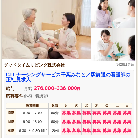
グッドタイムリビング株式会社
7月28日更新
GTLナーシングサービス千葉みなと／駅前通の看護師の
正社員求人
276,000
336,000
給与
月給
~
円
応募要件
必須: 看護師
就業時間
休憩
月
火
水
木
金
土
日
募集
募集
募集
募集
募集
募集
募集
日勤
8:00
17:00
60分
～
募集
募集
募集
募集
募集
募集
募集
日勤
9:00
18:00
60分
～
募集
募集
募集
募集
募集
募集
募集
夜勤
16:30
翌9:30(15h)
120分
～