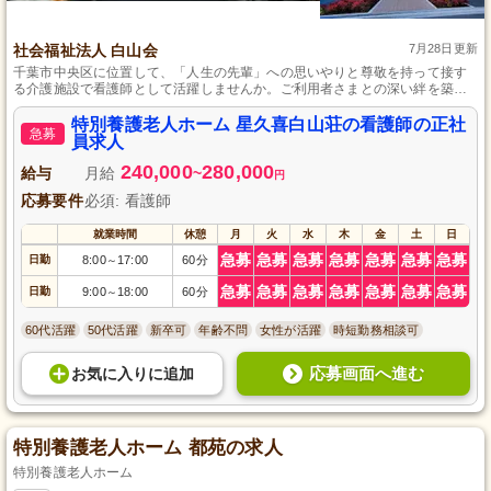
社会福祉法人 白山会
7月28日更新
千葉市中央区に位置して、「人生の先輩」への思いやりと尊敬を持って接す
る介護施設で看護師として活躍しませんか。ご利用者さまとの深い絆を築き
ながら、専門性を活かし、看護サポートやスタッフへの研修を通して、皆の
笑顔を増やすやりがいのある仕事です。日勤のみで年間休日も117日あり、資
特別養護老人ホーム 星久喜白山荘の看護師の正社
急募
格手当やオンコール手当等も充実しており、働くあなたをしっかりサポート
員求人
します。
240,000
280,000
給与
月給
~
円
応募要件
必須: 看護師
就業時間
休憩
月
火
水
木
金
土
日
急募
急募
急募
急募
急募
急募
急募
日勤
8:00
17:00
60分
～
急募
急募
急募
急募
急募
急募
急募
日勤
9:00
18:00
60分
～
60代活躍
50代活躍
新卒可
年齢不問
女性が活躍
時短勤務相談可
応募画面へ進む
お気に入り
に
追加
特別養護老人ホーム 都苑の求人
特別養護老人ホーム