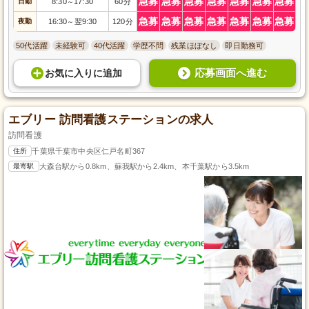
急募
急募
急募
急募
急募
急募
急募
日勤
8:30
17:30
60分
～
急募
急募
急募
急募
急募
急募
急募
夜勤
16:30
翌9:30
120分
～
50代活躍
未経験可
40代活躍
学歴不問
残業ほぼなし
即日勤務可
応募画面へ進む
お気に入り
に
追加
エブリー 訪問看護ステーションの求人
訪問看護
住所
千葉県千葉市中央区仁戸名町367
最寄駅
大森台駅から0.8km、蘇我駅から2.4km、本千葉駅から3.5km