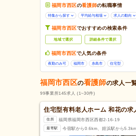
看護小規模多機能型居宅介護
(2
福岡市西区
の
看護師
の転職事情
障がい者支援
(2)
特集から探す
平均給与相場
求人の動向
未経験可
(103)
福岡市西区
でおすすめの検索条件
学歴不問
(125)
地域で選択
詳細条件で選択
子育てママパパ活躍
(105)
応募条件・こ
60代活躍
(41)
だわり
福岡市西区
で人気の条件
ハローワーク求人を除く
(36)
夜勤のみ可
福岡市
糸島市
住宅型
掲載30日以内
(27)
急募
(6)
福岡市西区
看護師
の
の求人一
残業ほぼなし
(131)
99
事業所
145
求人
(1~30件)
夜勤のみ可
(5)
勤務形態
時短勤務相談可
(8)
住宅型有料老人ホーム 和花の求
週3日から可
(19)
福岡県福岡市西区西都2-16-19
住所
即日勤務可
(4)
今宿駅から0.6km、姪浜駅から5.3k
最寄駅
応募資格
看護師
(145)