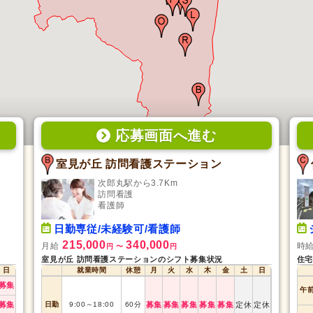
応募画面
へ
進む
室見が丘 訪問看護ステーション
次郎丸駅から3.7Km
訪問看護
看護師
日勤専従/未経験可/看護師
215,000
340,000
月給
時
円
〜
円
室見が丘 訪問看護ステーションのシフト募集状況
住宅
日
就業時間
休憩
月
火
水
木
金
土
日
募集
午
募集
日勤
9:00
～
18:00
60
分
募集
募集
募集
募集
募集
定休
定休