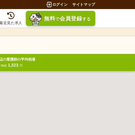
ログイン
サイトマップ
無料
会員登録
で
する
最近見た求人
辺の看護師の平均相場
1,323
円
時給
円