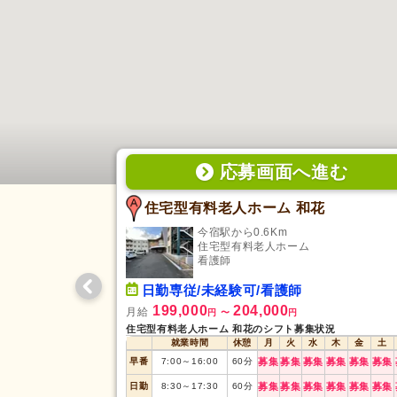
応募画面
へ
進む
住宅型有料老人ホーム 和花
今宿駅から0.6Km
住宅型有料老人ホーム
看護師
日勤専従/未経験可/看護師
199,000
204,000
月給
円
〜
円
住宅型有料老人ホーム 和花のシフト募集状況
就業時間
休憩
月
火
水
木
金
土
早番
7:00
～
16:00
60
分
募集
募集
募集
募集
募集
募集
日勤
8:30
～
17:30
60
分
募集
募集
募集
募集
募集
募集