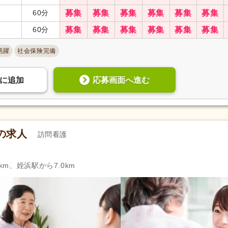
自動車通勤可
(121)
自転車通勤可
(106)
60分
募集
募集
募集
募集
募集
募集
60分
募集
募集
募集
募集
募集
募集
活躍
社会保険完備
応募画面へ進む
に
追加
の求人
訪問看護
km、姪浜駅から7.0km