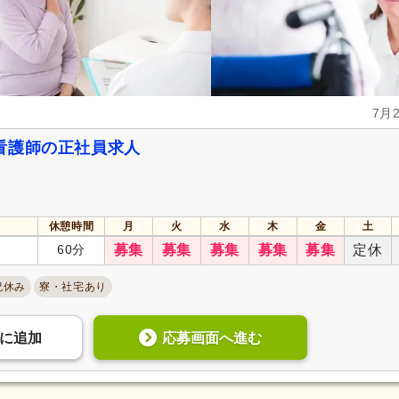
7月
看護師の正社員求人
休憩時間
月
火
水
木
金
土
60分
募集
募集
募集
募集
募集
定休
祝休み
寮・社宅あり
応募画面へ進む
に
追加