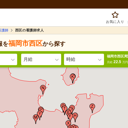
お気に入り
看護師
西区の看護師求人
福岡市西区
報を
から探す
福岡市西区周
月給
時給
22.5
月給
万