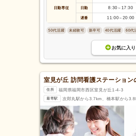
駅近
(40)
8:30
17:30
日勤専従
日勤
～
アクセス
バイク通勤可
(10)
11:00
20:00
遅番
～
50代活躍
未経験可
新卒可
40代活躍
60代
お気に入り
室見が丘 訪問看護ステーション
福岡県福岡市西区室見が丘1-4-3
住所
次郎丸駅から3.7km、橋本駅から3.8
最寄駅