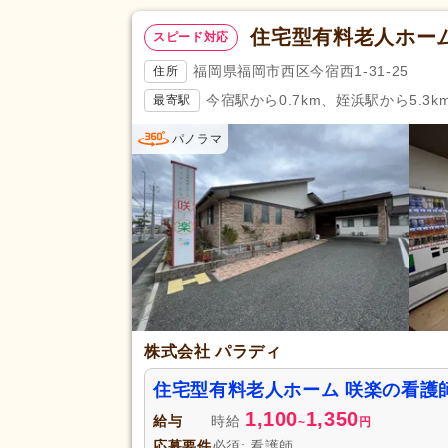
住宅型有料老人ホー
スピード対応
福岡県福岡市西区今宿西1-31-25
住所
今宿駅から0.7km、姪浜駅から5.3k
最寄駅
パノラマ
株式会社 パラディ
住宅型有料老人ホーム 咲楽の看護
1,100
1,350
給与
時給
~
円
応募要件
必須: 看護師