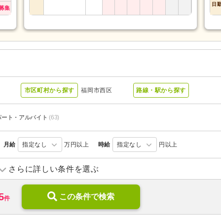
日
募集
市区町村から探す
福岡市西区
路線・駅から探す
パート・アルバイト
(63)
月給
指定なし
万円以上
時給
指定なし
円以上
デイサービス
(18)
デイケア
(9)
さらに詳しい条件を選ぶ
ショートステイ
(2)
住宅型有料老人ホーム
(10)
5
サービス付き高齢者向け住宅
この条件で検索
(2)
ケアハウス
(1)
件
介護老人保健施設
(2)
グループホーム
(2)