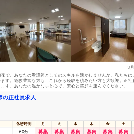
週休2日
(23)
4週8休
(12)
土日祝休み
(6)
土曜休み
(4)
年間休日110日以上
(15)
年間休日120日以上
(8)
育休あり
(137)
介護休業
(53)
夏季休暇
(18)
冬季休暇
(5)
8
社会保険完備
(128)
研修制度あり
(106)
和花で、あなたの看護師としてのスキルを活かしませんか。私たちは
昇給あり
(129)
復職支援あり
(23)
います。経験豊富な方も、これから経験を積みたい方も大歓迎。正社
日・祝給与アップ
(5)
住宅手当
(13)
します。あなたの温かな手と心で、安心と笑顔を運んでください。
通勤手当
(116)
人事評価制度あり
(106)
師の正社員求人
夜勤手当
(20)
寮・社宅あり
(9)
資格手当
(44)
扶養控除内考慮あり
(8)
再雇用制度あり
(60)
正社員登用あり
(31)
休憩時間
月
火
水
木
金
土
60分
募集
募集
募集
募集
募集
募集