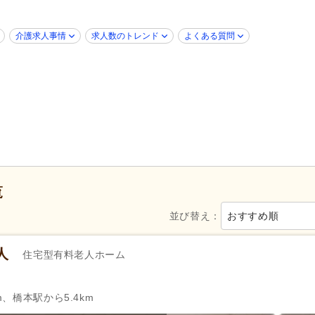
)
病院
(18)
診療所・クリニック
(30)
歯科診療所・技工所
(1)
介護求人事情
求人数のトレンド
よくある質問
新規オープン
(1)
ブランク可
(106)
年齢不問
(85)
新卒可
(105)
40代活躍
(106)
50代活躍
(106)
介護ロボット導入済み
(1)
Web面接可
(2)
掲載7日以内
(3)
掲載14日以内
(5)
女性が活躍
(102)
スピード対応
(4)
覧
シフト制
(62)
日勤のみ可
(87)
並び替え：
おすすめ順
午前のみ可
(6)
午後のみ可
(7)
週1日から可
(3)
週2日から可
(4)
人
住宅型有料老人ホーム
週4日から可
(4)
シフト相談可
(105)
m、橋本駅から5.4km
自動車免許
(41)