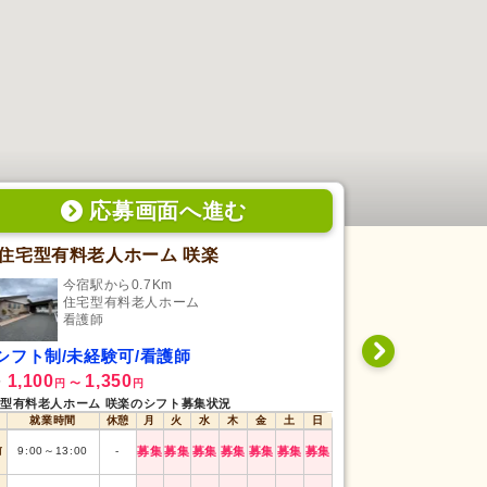
応募画面
へ
進む
住宅型有料老人ホーム 咲楽
今宿駅から0.7Km
下山
住宅型有料老人ホーム
訪
看護師
看
シフト制/未経験可/看護師
日勤専従/未
1,100
1,350
1,300
給
時給
円
〜
円
円
〜
型有料老人ホーム 咲楽のシフト募集状況
就業時間
休憩
月
火
水
木
金
土
日
就業時間
前
9:00
～
13:00
-
募集
募集
募集
募集
募集
募集
募集
早番
7:00
～
16:00