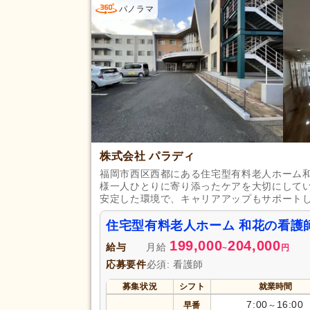
パノラマ
完全週休2日
(30)
土日休み
(7)
日曜休み
(30)
休日・休暇
産休あり
(105)
看護休暇
(37)
年末年始休暇
(20)
株式会社 パラディ
賞与あり
(82)
福岡市西区西都にある住宅型有料老人ホーム
企業年金
(9)
様一人ひとりに寄り添ったケアを大切にして
退職金あり
(55)
安定した環境で、キャリアアップもサポート
資格取得支援あり
(15)
給与・手当
住宅型有料老人ホーム 和花の看護
福利厚生
処遇改善手当
(25)
199,000
204,000
給与
月給
~
円
託児施設あり
(10)
応募要件
必須: 看護師
扶養手当
(17)
募集状況
シフト
就業時間
副業可
(6)
7:00
16:00
早番
～