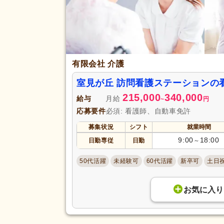
有限会社 介護
室見が丘 訪問看護ステーションの
215,000
340,000
給与
月給
~
円
応募要件
必須: 看護師、自動車免許
募集状況
シフト
就業時間
9:00
18:00
日勤専従
日勤
～
50代活躍
未経験可
60代活躍
新卒可
土日
お気に入り