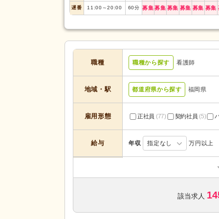
遅番
11:00
～
20:00
60
分
募集
募集
募集
募集
募集
募集
職種
職種から探す
看護師
地域・駅
都道府県から探す
福岡県
雇用形態
正社員
(77)
契約社員
(5)
給与
年収
指定なし
万円以上
訪問看護
(20)
小規模多機能型居宅介護
(4)
14
介護付き有料老人ホーム
(4)
該当求人
サービスの種
類
特別養護老人ホーム
(15)