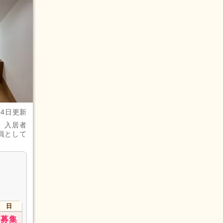
月4日更新
、入居者
員として
日
募集