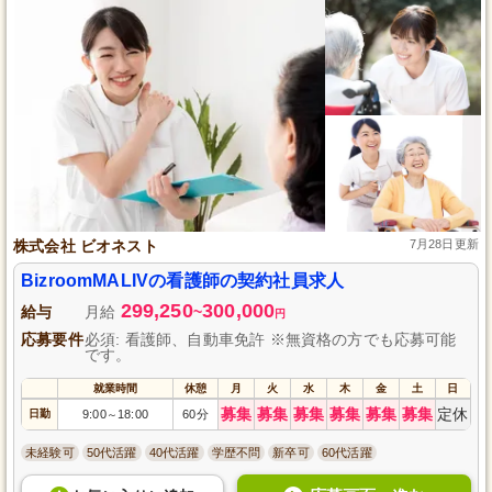
株式会社 ビオネスト
7月28日更新
BizroomMALIVの看護師の契約社員求人
299,250
300,000
給与
月給
~
円
応募要件
必須: 看護師、自動車免許 ※無資格の方でも応募可能
です。
就業時間
休憩
月
火
水
木
金
土
日
募集
募集
募集
募集
募集
募集
定休
日勤
9:00
18:00
60分
～
未経験可
50代活躍
40代活躍
学歴不問
新卒可
60代活躍