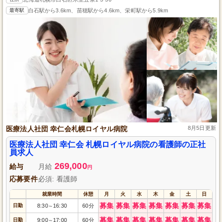
最寄駅
白石駅から3.6km、苗穂駅から4.6km、栄町駅から5.9km
医療法人社団 幸仁会札幌ロイヤル病院
8月5日更新
医療法人社団 幸仁会 札幌ロイヤル病院の看護師の正社
員求人
269,000
給与
月給
円
応募要件
必須: 看護師
就業時間
休憩
月
火
水
木
金
土
日
募集
募集
募集
募集
募集
募集
募集
日勤
8:30
16:30
60分
～
募集
募集
募集
募集
募集
募集
募集
日勤
9:00
17:00
60分
～