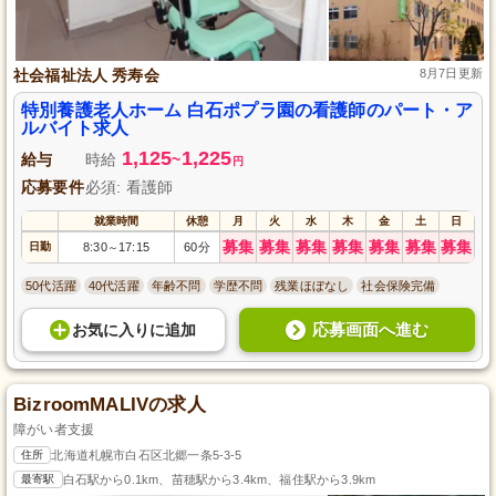
社会福祉法人 秀寿会
8月7日更新
特別養護老人ホーム 白石ポプラ園の看護師のパート・ア
ルバイト求人
1,125
1,225
給与
時給
~
円
応募要件
必須: 看護師
就業時間
休憩
月
火
水
木
金
土
日
募集
募集
募集
募集
募集
募集
募集
日勤
8:30
17:15
60分
～
50代活躍
40代活躍
年齢不問
学歴不問
残業ほぼなし
社会保険完備
応募画面へ進む
お気に入り
に
追加
BizroomMALIVの求人
障がい者支援
住所
北海道札幌市白石区北郷一条5-3-5
最寄駅
白石駅から0.1km、苗穂駅から3.4km、福住駅から3.9km