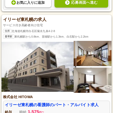
応募画面へ進む
お気に入り
に
追加
イリーゼ東札幌の求人
サービス付き高齢者向け住宅
住所
北海道札幌市白石区菊水九条4-2-8
最寄駅
東札幌駅から0.8km、苗穂駅から1.3km、白石駅から2.2km
株式会社 HITOWA
イリーゼ東札幌の看護師のパート・アルバイト求人
1,575
給与
時給
~
円