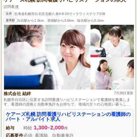
訪問看護
住所
北海道札幌市白石区北郷八条4-9-35ヴィラウィステリア206
最寄駅
白石駅から1.3km、苗穂駅から3.6km、福住駅から5.1km
株式会社 結絆
7月28日更新
札幌市白石区に位置する訪問看護リハビリステーションで看護師を募集しま
す。看護師の資格と自動車免許をお持ちで、地域の方々の心地良い暮らしを
支えたい方に最適な職場です。土日祝日はしっかり休めるためプライベート
も大切にでき、勤務日数や時間についても柔軟に相談可能です。経験がない
ケアーズ札幌 訪問看護リハビリステーションの看護師の
方も安心のサポート体制で、働きやすさと充実感を感じられる環境をご用意
パート・アルバイト求人
しています。
1,300
2,000
給与
時給
~
円
応募要件
必須: 看護師、自動車免許