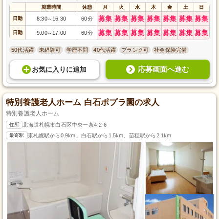
就業時間
休憩
月
火
水
木
金
土
日
募集
募集
募集
募集
募集
募集
募集
日勤
8:30
16:30
60分
～
募集
募集
募集
募集
募集
募集
募集
日勤
9:00
17:00
60分
～
50代活躍
未経験可
学歴不問
40代活躍
ブランク可
社会保険完備
応募画面へ進む
お気に入り
に
追加
特別養護老人ホーム 白石ポプラ園の求人
特別養護老人ホーム
住所
北海道札幌市白石区中央一条4-2-6
最寄駅
東札幌駅から0.9km、白石駅から1.5km、苗穂駅から2.1km