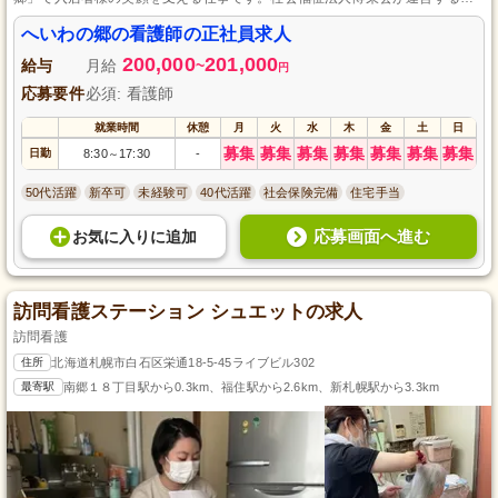
の施設では、質の高い看護サービスを提供し、安定した職場環境でプライベ
ートも大切にできます。経験や資格を活かしてキャリアアップを目指す方、
へいわの郷の看護師の正社員求人
新しい環境で再スタートをきりたい方、ご家庭と仕事を両立させたい方、ラ
200,000
201,000
イフスタイルに合わせた働き方を支援します。心温まるケアをご提供いただ
給与
月給
~
円
ける方をお待ちしています！
応募要件
必須: 看護師
就業時間
休憩
月
火
水
木
金
土
日
募集
募集
募集
募集
募集
募集
募集
日勤
8:30
17:30
-
～
50代活躍
新卒可
未経験可
40代活躍
社会保険完備
住宅手当
応募画面へ進む
お気に入り
に
追加
訪問看護ステーション シュエットの求人
訪問看護
住所
北海道札幌市白石区栄通18-5-45ライブビル302
最寄駅
南郷１８丁目駅から0.3km、福住駅から2.6km、新札幌駅から3.3km