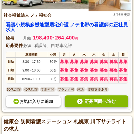
社会福祉法人 ノテ福祉会
8月6日更新
看護小規模多機能型居宅介護 ノテ北郷の看護師の正社員
求人
198,400
264,400
給与
月給
~
円
応募要件
必須: 看護師、自動車免許
就業時間
休憩
月
火
水
木
金
土
日
募集
募集
募集
募集
募集
募集
募集
日勤
8:30
17:30
60分
～
募集
募集
募集
募集
募集
募集
募集
日勤
9:00
18:00
60分
～
募集
募集
募集
募集
募集
募集
募集
日勤
10:00
19:00
60分
～
50代活躍
40代活躍
学歴不問
ブランク可
駅近
復職支援あり
応募画面へ進む
お気に入り
に
追加
健康会 訪問看護ステーション 札幌東 川下サテライト
の求人