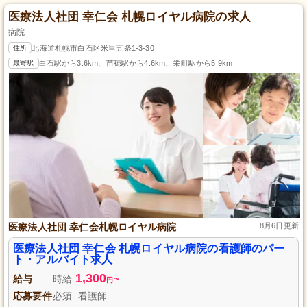
医療法人社団 幸仁会 札幌ロイヤル病院の求人
病院
住所
北海道札幌市白石区米里五条1-3-30
最寄駅
白石駅から3.6km、苗穂駅から4.6km、栄町駅から5.9km
医療法人社団 幸仁会札幌ロイヤル病院
8月6日更新
医療法人社団 幸仁会 札幌ロイヤル病院の看護師のパー
ト・アルバイト求人
1,300
給与
時給
~
円
応募要件
必須: 看護師