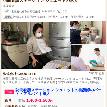
訪問看護ステーション シュエットの求人
訪問看護
住所
北海道札幌市白石区栄通18-5-45ライブビル302
最寄駅
南郷１８丁目駅から0.3km、福住駅から2.6km、新札幌駅から3.3km
株式会社 CHOUETTE
7月28日更新
医療と日常生活の支えとなる訪問看護ステーションシュエットでは、専門的
な研修とサポートありで、未経験者も働きやすい環境で自己成長と地域貢献
が可能です。
訪問看護ステーション シュエットの看護師のパー
急募
ト・アルバイト求人
1,400
1,500
給与
時給
~
円
応募要件
必須: 看護師、自動車免許