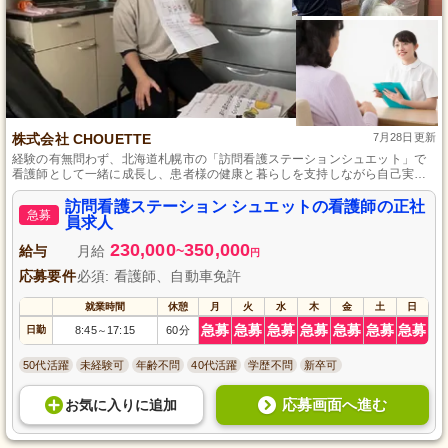
株式会社 CHOUETTE
7月28日更新
経験の有無問わず、北海道札幌市の「訪問看護ステーションシュエット」で
看護師として一緒に成長し、患者様の健康と暮らしを支持しながら自己実現
しませんか。
訪問看護ステーション シュエットの看護師の正社
急募
員求人
230,000
350,000
給与
月給
~
円
応募要件
必須: 看護師、自動車免許
就業時間
休憩
月
火
水
木
金
土
日
急募
急募
急募
急募
急募
急募
急募
日勤
8:45
17:15
60分
～
50代活躍
未経験可
年齢不問
40代活躍
学歴不問
新卒可
応募画面へ進む
お気に入り
に
追加