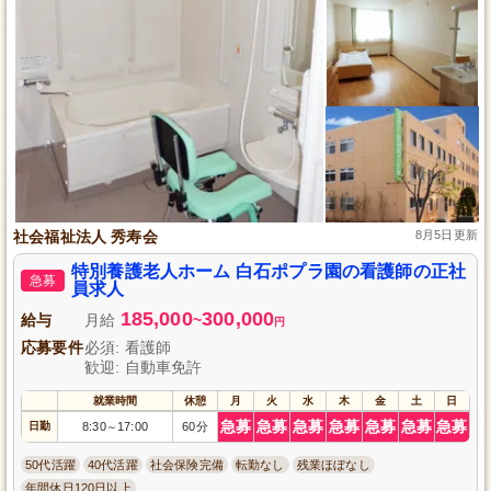
社会福祉法人 秀寿会
8月5日更新
特別養護老人ホーム 白石ポプラ園の看護師の正社
急募
員求人
185,000
300,000
給与
月給
~
円
応募要件
必須: 看護師
歓迎: 自動車免許
就業時間
休憩
月
火
水
木
金
土
日
急募
急募
急募
急募
急募
急募
急募
日勤
8:30
17:00
60分
～
50代活躍
40代活躍
社会保険完備
転勤なし
残業ほぼなし
年間休日120日以上