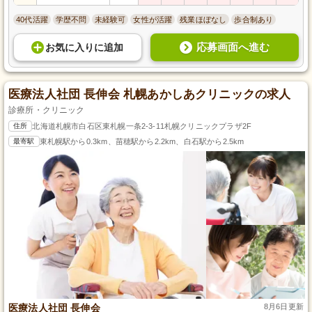
40代活躍
学歴不問
未経験可
女性が活躍
残業ほぼなし
歩合制あり
応募画面へ進む
お気に入り
に
追加
医療法人社団 長伸会 札幌あかしあクリニックの求人
診療所・クリニック
住所
北海道札幌市白石区東札幌一条2-3-11札幌クリニックプラザ2F
最寄駅
東札幌駅から0.3km、苗穂駅から2.2km、白石駅から2.5km
医療法人社団 長伸会
8月6日更新