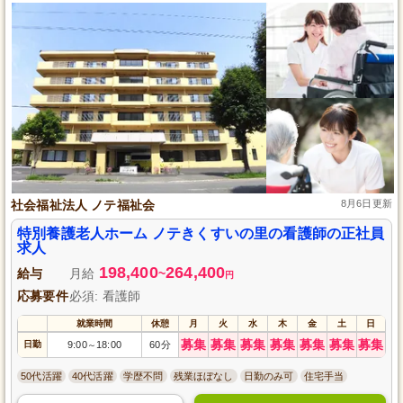
社会福祉法人 ノテ福祉会
8月6日更新
特別養護老人ホーム ノテきくすいの里の看護師の正社員
求人
198,400
264,400
給与
月給
~
円
応募要件
必須: 看護師
就業時間
休憩
月
火
水
木
金
土
日
募集
募集
募集
募集
募集
募集
募集
日勤
9:00
18:00
60分
～
50代活躍
40代活躍
学歴不問
残業ほぼなし
日勤のみ可
住宅手当