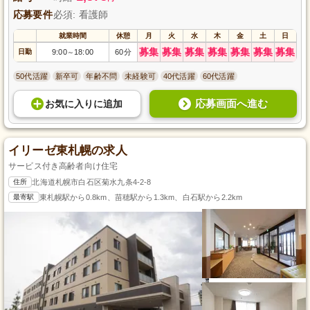
応募要件
必須: 看護師
就業時間
休憩
月
火
水
木
金
土
日
募集
募集
募集
募集
募集
募集
募集
日勤
9:00
18:00
60分
～
50代活躍
新卒可
年齢不問
未経験可
40代活躍
60代活躍
応募画面へ進む
お気に入り
に
追加
イリーゼ東札幌の求人
サービス付き高齢者向け住宅
住所
北海道札幌市白石区菊水九条4-2-8
最寄駅
東札幌駅から0.8km、苗穂駅から1.3km、白石駅から2.2km