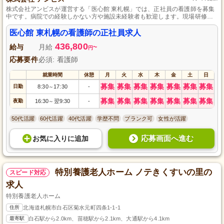
株式会社アンビスが運営する「医心館 東札幌」では、正社員の看護師を募集
中です。病院での経験しかない方や施設未経験者も歓迎します。現場研修が
充実しており、入職後のサポートも万全です。ご経験を生かし、安全で安心
な介護サービスを一緒に提供しませんか？興味を持たれた方のご応募をお待
医心館 東札幌の看護師の正社員求人
ちしております。
436,800
給与
月給
~
円
応募要件
必須: 看護師
就業時間
休憩
月
火
水
木
金
土
日
募集
募集
募集
募集
募集
募集
募集
日勤
8:30
17:30
-
～
募集
募集
募集
募集
募集
募集
募集
夜勤
16:30
翌9:30
-
～
50代活躍
60代活躍
40代活躍
学歴不問
ブランク可
女性が活躍
応募画面へ進む
お気に入り
に
追加
特別養護老人ホーム ノテきくすいの里の
スピード対応
求人
特別養護老人ホーム
住所
北海道札幌市白石区菊水元町四条1-1-1
最寄駅
白石駅から2.0km、苗穂駅から2.1km、大通駅から4.1km