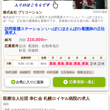
株式会社 プリコーション
8月6日更新
株式会社プリコーションが運営する訪問看護ステーション "いっぽにほさん
ぽ" では、正社員の看護師を募集中です。患者様の生活を質の高い看護でサポ
ートし、一歩一歩共に歩んでいきませんか？経験や資格は問いません。チー
ムでの協力を大切にし、安心して成長できる環境が整っています。皆様のご
訪問看護ステーション いっぽにほさんぽの看護師の正社
応募をお待ちしています。
員求人
210,000
給与
月給
~
円
応募要件
必須: 看護師、自動車免許
歓迎: 保健師
就業時間
休憩
月
火
水
木
金
土
日
募集
募集
募集
募集
募集
定休
定休
日勤
8:30
17:30
60分
～
50代活躍
未経験可
学歴不問
40代活躍
土日祝休み
残業ほぼなし
応募画面へ進む
お気に入り
に
追加
医療法人社団 幸仁会 札幌ロイヤル病院の求人
病院
住所
北海道札幌市白石区米里五条1-3-30