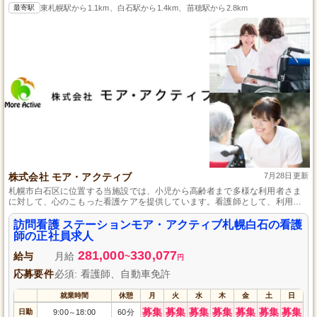
最寄駅
東札幌駅から1.1km、白石駅から1.4km、苗穂駅から2.8km
株式会社 モア・アクティブ
7月28日更新
札幌市白石区に位置する当施設では、小児から高齢者まで多様な利用者さま
に対して、心のこもった看護ケアを提供しています。看護師として、利用者
さまの在宅生活を全力でサポートすることができます。未経験からスタート
しても、経験豊富な先輩スタッフが丁寧に指導する環境が整っており、安心
訪問看護 ステーションモア・アクティブ札幌白石の看護
して成長することが可能です。地域密着型のケアに興味のある方には、最適
師の正社員求人
な職場です。
281,000
330,077
給与
月給
~
円
応募要件
必須: 看護師、自動車免許
就業時間
休憩
月
火
水
木
金
土
日
募集
募集
募集
募集
募集
募集
募集
日勤
9:00
18:00
60分
～