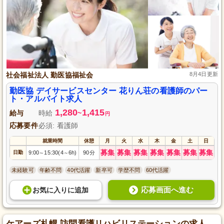
社会福祉法人 勤医協福祉会
8月4日更新
勤医協 デイサービスセンター 花りん荘の看護師のパー
ト・アルバイト求人
1,280
1,415
給与
時給
~
円
応募要件
必須: 看護師
就業時間
休憩
月
火
水
木
金
土
日
募集
募集
募集
募集
募集
募集
募集
日勤
9:00
15:30(4
6h)
90分
～
～
未経験可
年齢不問
40代活躍
新卒可
学歴不問
60代活躍
応募画面へ進む
お気に入り
に
追加
ケアーズ札幌 訪問看護リハビリステーションの求人