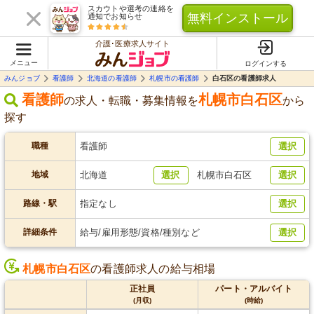
スカウトや選考の連絡を
無料インストール
通知でお知らせ
介護･医療求人サイト
メニュー
ログインする
みんジョブ
看護師
北海道の看護師
札幌市の看護師
白石区の看護師求人
看護師
札幌市白石区
の求人・転職・募集情報を
から
探す
職種
看護師
選択
地域
北海道
選択
札幌市白石区
選択
路線・駅
指定なし
選択
詳細条件
給与/雇用形態/資格/種別など
選択
札幌市白石区
の看護師求人の給与相場
正社員
パート・アルバイト
(月収)
(時給)