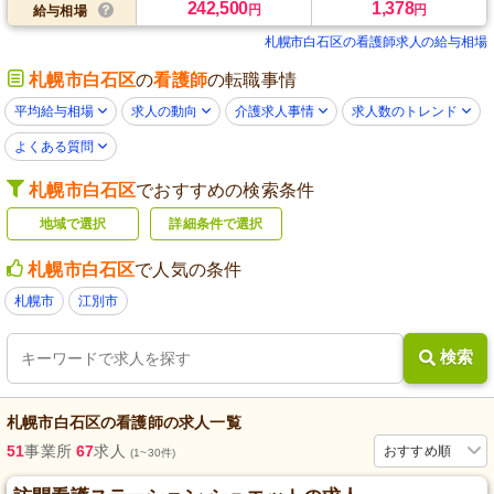
242,500
1,378
円
円
給与相場
札幌市白石区の看護師求人の給与相場
札幌市白石区
の
看護師
の転職事情
平均給与相場
求人の動向
介護求人事情
求人数のトレンド
よくある質問
札幌市白石区
でおすすめの検索条件
地域で選択
詳細条件で選択
札幌市白石区
で人気の条件
札幌市
江別市
検索
札幌市白石区
の
看護師
の求人一覧
51
事業所
67
求人
おすすめ順
(1~30件)