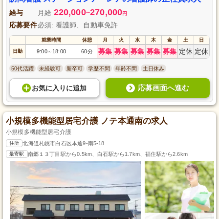
暇や育児休暇制度も充実しており、安心して長期にわたり勤務することが可
220,000
270,000
能です。
給与
月給
~
円
応募要件
必須: 看護師、自動車免許
就業時間
休憩
月
火
水
木
金
土
日
募集
募集
募集
募集
募集
定休
定休
日勤
9:00
18:00
60分
～
50代活躍
未経験可
新卒可
学歴不問
年齢不問
土日休み
応募画面へ進む
お気に入り
に
追加
小規模多機能型居宅介護 ノテ本通南の求人
小規模多機能型居宅介護
住所
北海道札幌市白石区本通9-南5-18
最寄駅
南郷１３丁目駅から0.5km、白石駅から1.7km、福住駅から2.6km