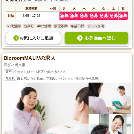
就業時間
休憩
月
火
水
木
金
土
日
急募
急募
急募
急募
急募
急募
急募
日勤
8:45
17:15
-
～
50代活躍
新卒可
40代活躍
学歴不問
年齢不問
ブランク可
応募画面へ進む
お気に入り
に
追加
BizroomMALIVの求人
障がい者支援
住所
北海道札幌市白石区北郷一条5-3-5
最寄駅
白石駅から0.1km、苗穂駅から3.4km、福住駅から3.9km