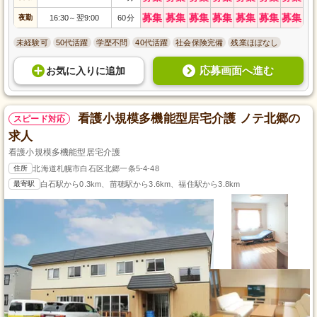
募集
募集
募集
募集
募集
募集
募集
夜勤
16:30
翌9:00
60分
～
未経験可
50代活躍
学歴不問
40代活躍
社会保険完備
残業ほぼなし
応募画面へ進む
お気に入り
に
追加
看護小規模多機能型居宅介護 ノテ北郷の
スピード対応
求人
看護小規模多機能型居宅介護
住所
北海道札幌市白石区北郷一条5-4-48
最寄駅
白石駅から0.3km、苗穂駅から3.6km、福住駅から3.8km