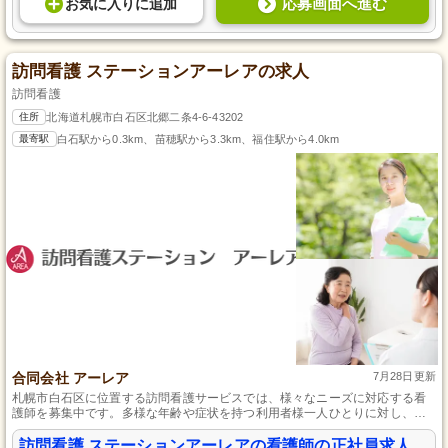
応募画面へ進む
お気に入り
に
追加
訪問看護 ステーションアーレアの求人
訪問看護
住所
北海道札幌市白石区北郷二条4-6-43202
最寄駅
白石駅から0.3km、苗穂駅から3.3km、福住駅から4.0km
合同会社 アーレア
7月28日更新
札幌市白石区に位置する訪問看護サービスでは、様々なニーズに対応する看
護師を募集中です。多様な年齢や症状を持つ利用者様一人ひとりに対し、き
め細やかな看護を提供することがミッションです。資格と自動車免許があれ
ば、未経験からでも専門の看護師として活躍できます。さらに、産前産後休
訪問看護 ステーションアーレアの看護師の正社員求人