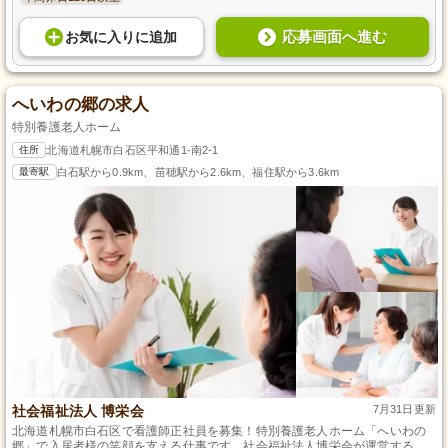
応募画面へ進む
お気に入り
に
追加
へいわの郷の求人
特別養護老人ホーム
住所
北海道札幌市白石区平和通1-南2-1
最寄駅
白石駅から0.9km、苗穂駅から2.6km、福住駅から3.6km
社会福祉法人 博栄会
7月31日更新
北海道札幌市白石区で看護師正社員を募集！特別養護老人ホーム「へいわの
郷」で入居者様の笑顔を支える仕事です。社会福祉法人博栄会が運営するこ