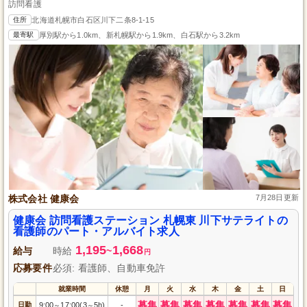
訪問看護
住所
北海道札幌市白石区川下二条8-1-15
最寄駅
厚別駅から1.0km、新札幌駅から1.9km、白石駅から3.2km
株式会社 健康会
7月28日更新
健康会 訪問看護ステーション 札幌東 川下サテライトの
看護師のパート・アルバイト求人
1,195
1,668
給与
時給
~
円
応募要件
必須: 看護師、自動車免許
就業時間
休憩
月
火
水
木
金
土
日
募集
募集
募集
募集
募集
募集
募集
日勤
9:00
17:00(3
5h)
-
～
～