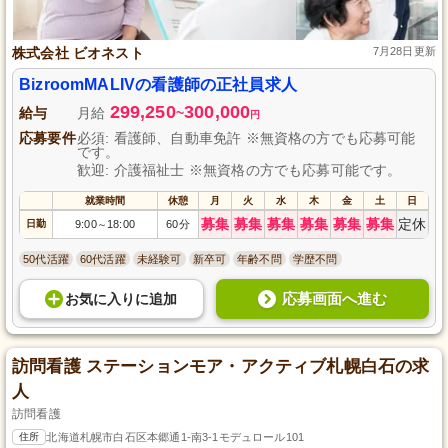
株式会社 ビオネスト
7月28日更新
BizroomMALIVの看護師の正社員求人
299,250
300,000
給与
月給
~
円
応募要件
必須: 看護師、自動車免許 ※無資格の方でも応募可能
です。
歓迎: 介護福祉士 ※無資格の方でも応募可能です。
就業時間
休憩
月
火
水
木
金
土
日
募集
募集
募集
募集
募集
募集
定休
日勤
9:00
18:00
60分
～
50代活躍
60代活躍
未経験可
新卒可
年齢不問
学歴不問
応募画面へ進む
お気に入り
に
追加
訪問看護 ステーションモア・アクティブ札幌白石の求
人
訪問看護
住所
北海道札幌市白石区本郷通1-南3-1モデュロール101