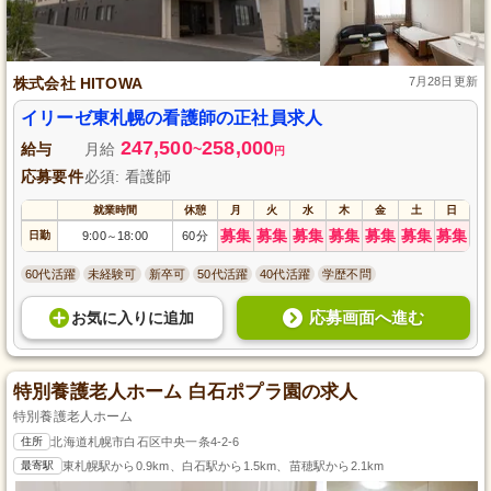
株式会社 HITOWA
7月28日更新
イリーゼ東札幌の看護師の正社員求人
247,500
258,000
給与
月給
~
円
応募要件
必須: 看護師
就業時間
休憩
月
火
水
木
金
土
日
募集
募集
募集
募集
募集
募集
募集
日勤
9:00
18:00
60分
～
60代活躍
未経験可
新卒可
50代活躍
40代活躍
学歴不問
応募画面へ進む
お気に入り
に
追加
特別養護老人ホーム 白石ポプラ園の求人
特別養護老人ホーム
住所
北海道札幌市白石区中央一条4-2-6
最寄駅
東札幌駅から0.9km、白石駅から1.5km、苗穂駅から2.1km