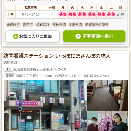
就業時間
休憩
月
火
水
木
金
土
日
募集
募集
募集
募集
募集
募集
定休
日勤
8:45
17:15
-
～
未経験可
新卒可
40代活躍
年齢不問
学歴不問
時短勤務相談可
応募画面へ進む
お気に入り
に
追加
訪問看護ステーション いっぽにほさんぽの求人
訪問看護
住所
北海道札幌市白石区南郷通7-北5-16
最寄駅
南郷７丁目駅から0.1km、白石駅から1.5km、福住駅から2.3km