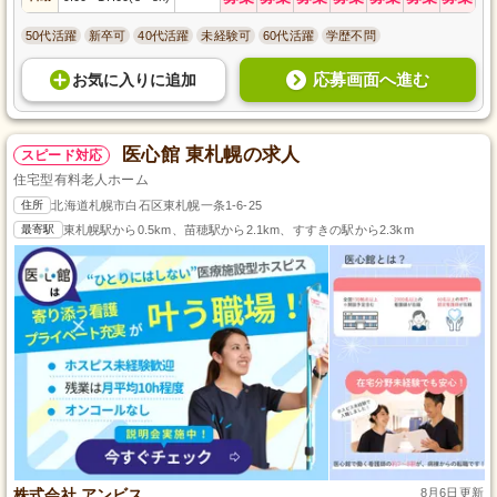
50代活躍
新卒可
40代活躍
未経験可
60代活躍
学歴不問
応募画面へ進む
お気に入り
に
追加
医心館 東札幌の求人
スピード対応
住宅型有料老人ホーム
住所
北海道札幌市白石区東札幌一条1-6-25
最寄駅
東札幌駅から0.5km、苗穂駅から2.1km、すすきの駅から2.3km
株式会社 アンビス
8月6日更新