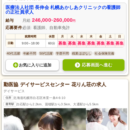
医療法人社団 長伸会 札幌あかしあクリニックの看護師
の正社員求人
246,000
260,000
給与
月給
~
円
応募要件
必須: 看護師、自動車免許
就業時間
休憩
月
火
水
木
金
土
日
募集
募集
募集
募集
募集
募集
募集
日勤
9:00
18:00
60分
～
40代活躍
年齢不問
50代活躍
学歴不問
残業ほぼなし
社会保険完備
応募画面へ進む
お気に入り
に
追加
勤医協 デイサービスセンター 花りん荘の求人
デイサービス
住所
北海道札幌市白石区米里一条4-6-10
最寄駅
白石駅から2.2km、苗穂駅から3.5km、大通駅から5.5km