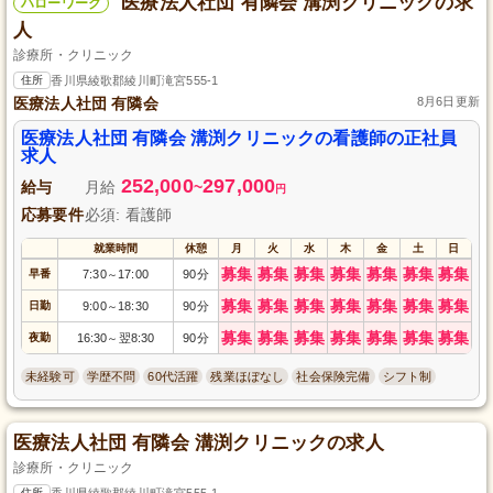
医療法人社団 有隣会 溝渕クリニックの求
ハローワーク
人
診療所・クリニック
住所
香川県綾歌郡綾川町滝宮555-1
医療法人社団 有隣会
8月6日更新
医療法人社団 有隣会 溝渕クリニックの看護師の正社員
求人
252,000
297,000
給与
月給
~
円
応募要件
必須: 看護師
就業時間
休憩
月
火
水
木
金
土
日
募集
募集
募集
募集
募集
募集
募集
早番
7:30
17:00
90分
～
募集
募集
募集
募集
募集
募集
募集
日勤
9:00
18:30
90分
～
募集
募集
募集
募集
募集
募集
募集
夜勤
16:30
翌8:30
90分
～
未経験可
学歴不問
60代活躍
残業ほぼなし
社会保険完備
シフト制
医療法人社団 有隣会 溝渕クリニックの求人
診療所・クリニック
住所
香川県綾歌郡綾川町滝宮555-1