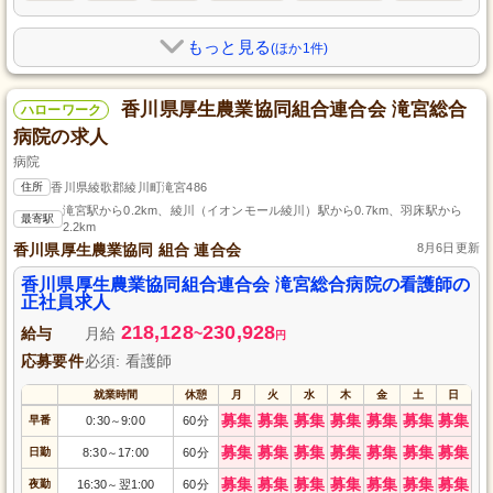
もっと見る
(ほか1件)
香川県厚生農業協同組合連合会 滝宮総合
ハローワーク
病院の求人
病院
住所
香川県綾歌郡綾川町滝宮486
滝宮駅から0.2km、綾川（イオンモール綾川）駅から0.7km、羽床駅から
最寄駅
2.2km
香川県厚生農業協同 組合 連合会
8月6日更新
香川県厚生農業協同組合連合会 滝宮総合病院の看護師の
正社員求人
218,128
230,928
給与
月給
~
円
応募要件
必須: 看護師
就業時間
休憩
月
火
水
木
金
土
日
募集
募集
募集
募集
募集
募集
募集
早番
0:30
9:00
60分
～
募集
募集
募集
募集
募集
募集
募集
日勤
8:30
17:00
60分
～
募集
募集
募集
募集
募集
募集
募集
夜勤
16:30
翌1:00
60分
～