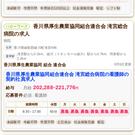
未経験可
学歴不問
年間休日120日以上
社会保険完備
駅近
シフト制
香川県厚生農業協同組合連合会 滝宮総合
ハローワーク
病院の求人
病院
住所
香川県綾歌郡綾川町滝宮486
滝宮駅から0.2km、綾川（イオンモール綾川）駅から0.7km、羽床駅から
最寄駅
2.2km
香川県厚生農業協同 組合 連合会
8月6日更新
香川県厚生農業協同組合連合会 滝宮総合病院の看護師の
契約社員求人
202,288
221,776
給与
月給
~
円
応募要件
必須: 看護師
就業時間
休憩
月
火
水
木
金
土
日
募集
募集
募集
募集
募集
募集
募集
日勤
8:30
17:00
60分
～
未経験可
年齢不問
学歴不問
土日休み
社会保険完備
駅近