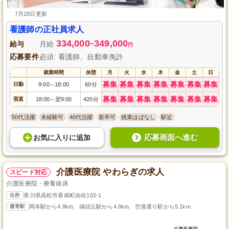
7月28日更新
看護師の正社員求人
334,000
349,000
給与
月給
~
円
応募要件
必須: 看護師、自動車免許
就業時間
休憩
月
火
水
木
金
土
日
募集
募集
募集
募集
募集
募集
募集
日勤
9:00
18:00
60分
～
募集
募集
募集
募集
募集
募集
募集
宿直
18:00
翌9:00
420分
～
50代活躍
未経験可
40代活躍
新卒可
残業ほぼなし
駅近
応募画面へ進む
お気に入り
に
追加
介護医療院 やわらぎの求人
スピード対応
介護医療院・療養病床
住所
香川県高松市香南町由佐102-1
最寄駅
岡本駅から4.8km、挿頭丘駅から4.8km、空港通り駅から5.1km