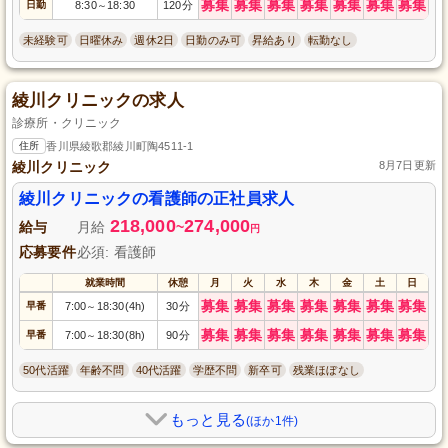
募集
募集
募集
募集
募集
募集
募集
日勤
8:30
18:30
120分
～
未経験可
日曜休み
週休2日
日勤のみ可
昇給あり
転勤なし
綾川クリニックの求人
診療所・クリニック
住所
香川県綾歌郡綾川町陶4511-1
綾川クリニック
8月7日更新
綾川クリニックの看護師の正社員求人
218,000
274,000
給与
月給
~
円
応募要件
必須: 看護師
就業時間
休憩
月
火
水
木
金
土
日
募集
募集
募集
募集
募集
募集
募集
早番
7:00
18:30(4h)
30分
～
募集
募集
募集
募集
募集
募集
募集
早番
7:00
18:30(8h)
90分
～
50代活躍
年齢不問
40代活躍
学歴不問
新卒可
残業ほぼなし
もっと見る
(ほか1件)