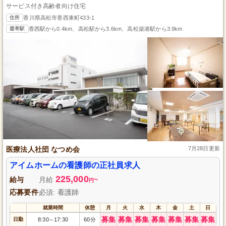
サービス付き高齢者向け住宅
住所
香川県高松市香西東町433-1
最寄駅
香西駅から0.4km、高松駅から3.6km、高松築港駅から3.9km
医療法人社団 なつめ会
7月28日更新
アイムホームの看護師の正社員求人
225,000
給与
月給
~
円
応募要件
必須: 看護師
就業時間
休憩
月
火
水
木
金
土
日
募集
募集
募集
募集
募集
募集
募集
日勤
8:30
17:30
60分
～