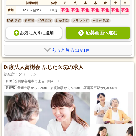
就業時間
休憩
月
火
水
木
金
土
日
募集
募集
募集
募集
募集
募集
募集
夜勤
16:30
翌9:30
60分
～
50代活躍
新卒可
40代活躍
学歴不問
ブランク可
女性が活躍
応募画面へ進む
お気に入り
に
追加
もっと見る
(ほか1件)
医療法人高樹会 ふじた医院の求人
診療所・クリニック
住所
香川県善通寺市上吉田町4-5-1
最寄駅
善通寺駅から0.8km、多度津駅から5.2km、琴電琴平駅から5.5km