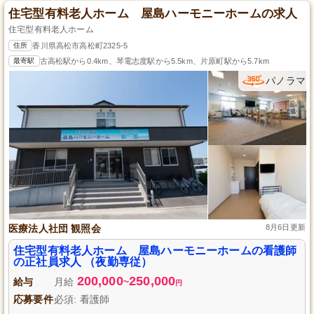
住宅型有料老人ホーム 屋島ハーモニーホームの求人
住宅型有料老人ホーム
住所
香川県高松市高松町2325-5
最寄駅
古高松駅から0.4km、琴電志度駅から5.5km、片原町駅から5.7km
パノラマ
医療法人社団 観照会
8月6日更新
住宅型有料老人ホーム 屋島ハーモニーホームの看護師
の正社員求人 （夜勤専従）
200,000
250,000
給与
月給
~
円
応募要件
必須: 看護師