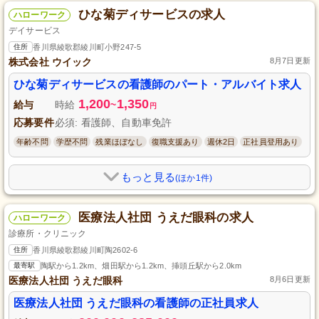
ひな菊ディサービスの求人
ハローワーク
デイサービス
住所
香川県綾歌郡綾川町小野247-5
株式会社 ウイック
8月7日更新
ひな菊ディサービスの看護師のパート・アルバイト求人
1,200
1,350
給与
時給
~
円
応募要件
必須: 看護師、自動車免許
年齢不問
学歴不問
残業ほぼなし
復職支援あり
週休2日
正社員登用あり
もっと見る
(ほか1件)
医療法人社団 うえだ眼科の求人
ハローワーク
診療所・クリニック
住所
香川県綾歌郡綾川町陶2602-6
最寄駅
陶駅から1.2km、畑田駅から1.2km、挿頭丘駅から2.0km
医療法人社団 うえだ眼科
8月6日更新
医療法人社団 うえだ眼科の看護師の正社員求人