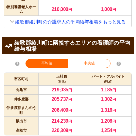
特別養護老人ホー
210,000
1,000
円
円
ム
綾歌郡綾川町の介護求人の平均給与相場をもっと見る
綾歌郡綾川町に隣接するエリアの看護師の平均
給与相場
平均値
中央値
正社員
パート・アルバイト
市区町村
(月収)
(時給)
219,035
1,185
丸亀市
円
円
205,737
1,302
仲多度郡
円
円
仲多度郡まんのう
206,409
1,316
円
円
町
214,239
1,208
坂出市
円
円
220,309
1,254
高松市
円
円