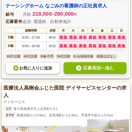
ナーシングホーム なごみの看護師の正社員求人
218,000
280,000
給与
月給
~
円
応募要件
必須: 看護師、自動車免許
就業時間
休憩
月
火
水
木
金
土
日
募集
募集
募集
募集
募集
募集
募集
日勤
8:00
17:00
60分
～
募集
募集
募集
募集
募集
募集
募集
日勤
9:00
18:00
60分
～
60代活躍
40代活躍
年齢不問
50代活躍
社会保険完備
残業ほぼなし
応募画面へ進む
お気に入り
に
追加
医療法人高樹会ふじた医院 デイサービスセンターの求
人
デイサービス
住所
香川県善通寺市上吉田町4-5-1
最寄駅
善通寺駅から0.8km、多度津駅から5.2km、琴電琴平駅から5.5km