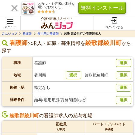
スカウトや選考の連絡を
無料インストール
通知でお知らせ
介護･医療求人サイト
メニュー
ログインする
みんジョブ
看護師
香川県の看護師
綾歌郡綾川町の看護師求人
看護師
綾歌郡綾川町
の求人・転職・募集情報を
から
探す
職種
看護師
選択
地域
香川県
選択
綾歌郡綾川町
選択
路線・駅
指定なし
選択
詳細条件
給与/雇用形態/資格/種別など
選択
綾歌郡綾川町
の看護師求人の給与相場
正社員
パート・アルバイト
(月収)
(時給)