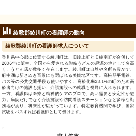
綾歌郡綾川町の看護師の動向
綾歌郡綾川町の看護師求人について
香川県中心部に位置する綾川町は、旧綾上町と旧綾南町が合併して
2006年に誕生。全国から愛される讃岐うどんの起源の地として名高
く、うどん店が数多く存在します。綾川町は自然や名所も豊かで、
府中湖は新さぬき百景にも選ばれる美観地区です。高松琴平電鉄、
バス等の公共交通手段も使いやすく、高齢化率33.1%の町のため高
齢者向けの施設も揃い、介護施設への就職も視野に入れられます。
一方、看護師は医療と精神的ケアのプロで、高い需要と安定性が魅
力。病院だけでなく介護施設や訪問看護ステーションなど多様な勤
務地があり、将来性が広がっています。特定教育機関で学び、国家
試験をパスすれば看護師として働けます。