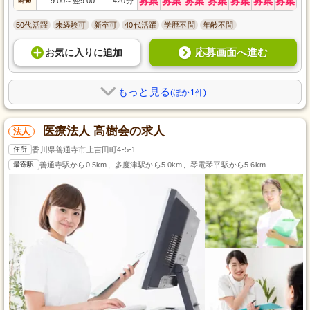
募集
募集
募集
募集
募集
募集
募集
時短
9:00
翌9:00
420分
～
50代活躍
未経験可
新卒可
40代活躍
学歴不問
年齢不問
応募画面へ進む
お気に入り
に
追加
もっと見る
(ほか1件)
医療法人 高樹会の求人
法人
住所
香川県善通寺市上吉田町4-5-1
最寄駅
善通寺駅から0.5km、多度津駅から5.0km、琴電琴平駅から5.6km