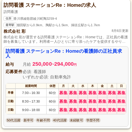
訪問看護 ステーションRe：Homeの求人
訪問看護
住所
香川県綾歌郡綾川町陶3259-4
最寄駅
畑田駅から0.9km、陶駅から1.5km、挿頭丘駅から1.7km
株式会社 彩
8月6日更新
株式会社 彩が運営する訪問看護 ステーションRe：Homeでは、正社員の看護
師を募集しています。利用者一人ひとりに寄り添ったケアを提供するやりが
いのある環境です。未経験者も歓迎し、必要な資格は特に問いません。地域
医療を支える情熱的な看護師のご応募をお待ちしています。
訪問看護 ステーションRe：Homeの看護師の正社員求
人
250,000
294,000
給与
月給
~
円
応募要件
必須: 看護師
いずれか必須: 自動車免許
就業時間
休憩
月
火
水
木
金
土
日
募集
募集
募集
募集
募集
募集
募集
早番
7:30
16:30
60分
～
募集
募集
募集
募集
募集
募集
募集
日勤
8:30
17:30
60分
～
募集
募集
募集
募集
募集
募集
募集
日勤
9:00
18:00
60分
～
50代活躍
新卒可
年齢不問
40代活躍
未経験可
学歴不問