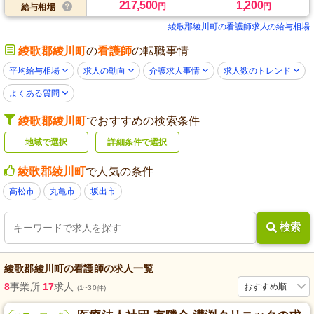
217,500
1,200
円
円
給与相場
綾歌郡綾川町の看護師求人の給与相場
綾歌郡綾川町
の
看護師
の転職事情
平均給与相場
求人の動向
介護求人事情
求人数のトレンド
よくある質問
綾歌郡綾川町
でおすすめの検索条件
地域で選択
詳細条件で選択
綾歌郡綾川町
で人気の条件
高松市
丸亀市
坂出市
検索
綾歌郡綾川町
の
看護師
の求人一覧
8
事業所
17
求人
おすすめ順
(1~30件)