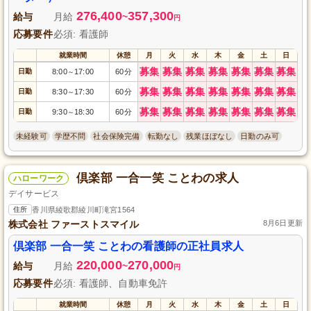
276,400
357,300
給与
月給
~
円
応募要件
必須: 看護師
就業時間
休憩
月
火
水
木
金
土
日
募集
募集
募集
募集
募集
募集
募集
日勤
8:00
17:00
60分
～
募集
募集
募集
募集
募集
募集
募集
日勤
8:30
17:30
60分
～
募集
募集
募集
募集
募集
募集
募集
日勤
9:30
18:30
60分
～
未経験可
学歴不問
社会保険完備
転勤なし
残業ほぼなし
日勤のみ可
倶楽部 一合一笑 ことわの求人
ハローワーク
デイサービス
住所
香川県綾歌郡綾川町滝宮1564
株式会社 ファーストスマイル
8月6日更新
倶楽部 一合一笑 ことわの看護師の正社員求人
220,000
270,000
給与
月給
~
円
応募要件
必須: 看護師、自動車免許
就業時間
休憩
月
火
水
木
金
土
日