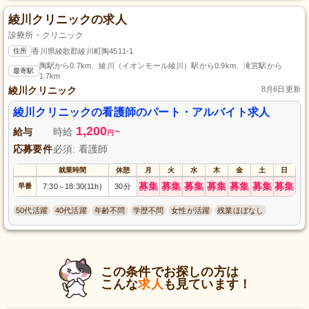
綾川クリニックの求人
診療所・クリニック
住所
香川県綾歌郡綾川町陶4511-1
陶駅から0.7km、綾川（イオンモール綾川）駅から0.9km、滝宮駅から
最寄駅
1.7km
綾川クリニック
8月6日更新
綾川クリニックの看護師のパート・アルバイト求人
1,200
給与
時給
~
円
応募要件
必須: 看護師
就業時間
休憩
月
火
水
木
金
土
日
募集
募集
募集
募集
募集
募集
募集
早番
7:30
18:30(11h)
30分
～
50代活躍
40代活躍
年齢不問
学歴不問
女性が活躍
残業ほぼなし
この条件でお探しの方は
こんな
求人
も見ています！