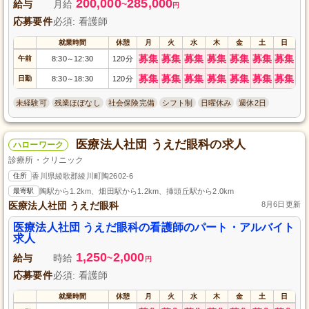
200,000
285,000
給与
月給
~
円
応募要件
必須: 看護師
就業時間
休憩
月
火
水
木
金
土
日
募集
募集
募集
募集
募集
募集
募集
午前
8:30
12:30
120分
～
募集
募集
募集
募集
募集
募集
募集
日勤
8:30
18:30
120分
～
未経験可
残業ほぼなし
社会保険完備
シフト制
日曜休み
週休2日
医療法人社団 うえだ眼科の求人
ハローワーク
診療所・クリニック
住所
香川県綾歌郡綾川町陶2602-6
最寄駅
陶駅から1.2km、畑田駅から1.2km、挿頭丘駅から2.0km
医療法人社団 うえだ眼科
8月6日更新
医療法人社団 うえだ眼科の看護師のパート・アルバイト
求人
1,250
2,000
給与
時給
~
円
応募要件
必須: 看護師
就業時間
休憩
月
火
水
木
金
土
日