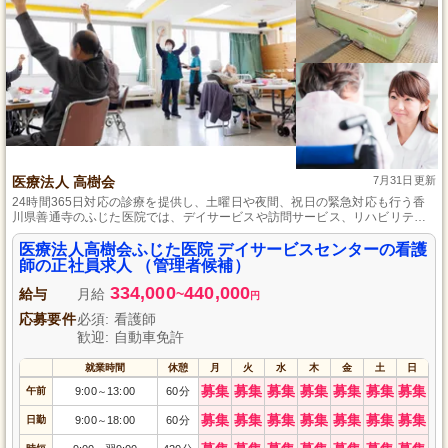
医療法人 高樹会
7月31日更新
24時間365日対応の診療を提供し、土曜日や夜間、祝日の緊急対応も行う香
川県善通寺のふじた医院では、デイサービスや訪問サービス、リハビリテー
ションを併設し、介護から医療まで包括的なサポートを提供。明るく気さく
な環境を目指し、员工の休息時間を尊重し、頑張りを公正に評価します。み
医療法人高樹会ふじた医院 デイサービスセンターの看護
なさまのご応募をお待ちしています。
師の正社員求人 （管理者候補）
334,000
440,000
給与
月給
~
円
応募要件
必須: 看護師
歓迎: 自動車免許
就業時間
休憩
月
火
水
木
金
土
日
募集
募集
募集
募集
募集
募集
募集
午前
9:00
13:00
60分
～
募集
募集
募集
募集
募集
募集
募集
日勤
9:00
18:00
60分
～