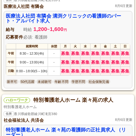
医療法人社団 有隣会
8月6日更新
医療法人社団 有隣会 溝渕クリニックの看護師のパー
ト・アルバイト求人
1,200
1,600
給与
時給
~
円
応募要件
必須: 看護師
就業時間
休憩
月
火
水
木
金
土
日
募集
募集
募集
募集
募集
募集
募集
午前
8:30
12:30(4h)
-
～
募集
募集
募集
募集
募集
募集
募集
午前
9:00
13:00(4h)
-
～
募集
募集
募集
募集
募集
募集
募集
日勤
8:00
18:00(5
10h)
-
～
～
新卒可
50代活躍
未経験可
年齢不問
学歴不問
社会保険完備
特別養護老人ホーム 楽々苑の求人
ハローワーク
特別養護老人ホーム
住所
香川県綾歌郡綾川町滝宮380
社会福祉法人 共済会
8月6日更新
特別養護老人ホーム 楽々苑の看護師の正社員求人 （リ
ーダー）