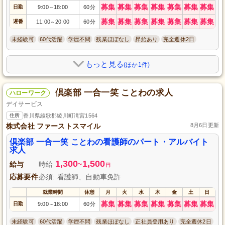
募集
募集
募集
募集
募集
募集
募集
日勤
9:00
18:00
60分
～
募集
募集
募集
募集
募集
募集
募集
遅番
11:00
20:00
60分
～
未経験可
60代活躍
学歴不問
残業ほぼなし
昇給あり
完全週休2日
もっと見る
(ほか1件)
倶楽部 一合一笑 ことわの求人
ハローワーク
デイサービス
住所
香川県綾歌郡綾川町滝宮1564
株式会社 ファーストスマイル
8月6日更新
倶楽部 一合一笑 ことわの看護師のパート・アルバイト
求人
1,300
1,500
給与
時給
~
円
応募要件
必須: 看護師、自動車免許
就業時間
休憩
月
火
水
木
金
土
日
募集
募集
募集
募集
募集
募集
募集
日勤
9:00
18:00
60分
～
未経験可
60代活躍
学歴不問
残業ほぼなし
正社員登用あり
完全週休2日