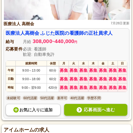
医療法人 高樹会
7月28日更新
医療法人高樹会 ふじた医院の看護師の正社員求人
308,000
440,000
給与
月給
~
円
応募要件
必須: 看護師
歓迎: 自動車免許
就業時間
休憩
月
火
水
木
金
土
日
募集
募集
募集
募集
募集
募集
募集
午前
9:00
13:00
60分
～
募集
募集
募集
募集
募集
募集
募集
日勤
9:00
18:00
60分
～
募集
募集
募集
募集
募集
募集
募集
時短
9:00
翌9:00
420分
～
未経験可
60代活躍
50代活躍
新卒可
40代活躍
学歴不問
応募画面へ進む
お気に入り
に
追加
アイムホームの求人