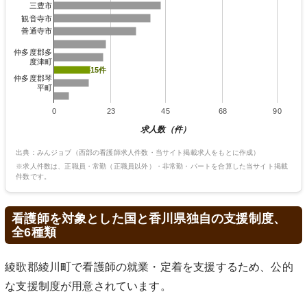
三豊市
観音寺市
善通寺市
仲多度郡多
度津町
15件
15件
仲多度郡琴
平町
0
23
45
68
90
求人数（件）
出典：みんジョブ（西部の看護師求人件数・当サイト掲載求人をもとに作成）
※求人件数は、正職員・常勤（正職員以外）・非常勤・パートを合算した当サイト掲載
件数です。
看護師を対象とした国と香川県独自の支援制度、
全6種類
綾歌郡綾川町で看護師の就業・定着を支援するため、公的
な支援制度が用意されています。