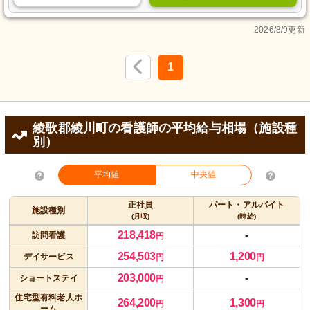
2026/8/9更新
1
綾歌郡綾川町の看護師の平均給与相場（施設種
別）
平均値
中央値
正社員
パート・アルバイト
施設種別
(月収)
(時給)
218,418
-
訪問看護
円
254,503
1,200
デイサービス
円
円
203,000
-
ショートステイ
円
住宅型有料老人ホ
264,200
1,300
円
円
ーム