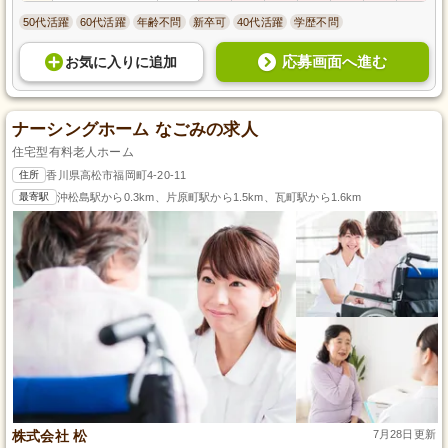
50代活躍
60代活躍
年齢不問
新卒可
40代活躍
学歴不問
応募画面へ進む
お気に入り
に
追加
ナーシングホーム なごみの求人
住宅型有料老人ホーム
住所
香川県高松市福岡町4-20-11
最寄駅
沖松島駅から0.3km、片原町駅から1.5km、瓦町駅から1.6km
株式会社 松
7月28日更新