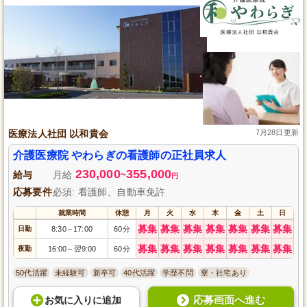
医療法人社団 以和貴会
7月28日更新
介護医療院 やわらぎの看護師の正社員求人
230,000
355,000
給与
月給
~
円
応募要件
必須: 看護師、自動車免許
就業時間
休憩
月
火
水
木
金
土
日
募集
募集
募集
募集
募集
募集
募集
日勤
8:30
17:00
60分
～
募集
募集
募集
募集
募集
募集
募集
夜勤
16:00
翌9:00
60分
～
50代活躍
未経験可
新卒可
40代活躍
学歴不問
寮・社宅あり
応募画面へ進む
お気に入り
に
追加