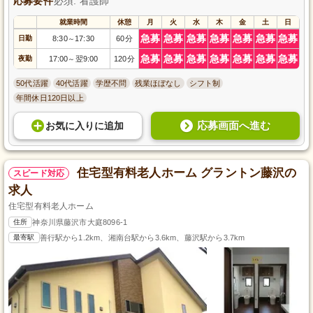
応募要件
必須: 看護師
就業時間
休憩
月
火
水
木
金
土
日
急募
急募
急募
急募
急募
急募
急募
日勤
8:30
17:30
60分
～
急募
急募
急募
急募
急募
急募
急募
夜勤
17:00
翌9:00
120分
～
50代活躍
40代活躍
学歴不問
残業ほぼなし
シフト制
年間休日120日以上
応募画面へ進む
お気に入り
に
追加
住宅型有料老人ホーム グラントン藤沢の
スピード対応
求人
住宅型有料老人ホーム
住所
神奈川県藤沢市大庭8096-1
最寄駅
善行駅から1.2km、湘南台駅から3.6km、藤沢駅から3.7km