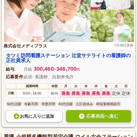
株式会社メディプラス
7月28日更新
タツミ訪問看護ステーション 辻堂サテライトの看護師の
正社員求人
300,460
346,700
給与
月給
~
円
応募要件
必須: 看護師、自動車免許
就業時間
休憩
月
火
水
木
金
土
日
募集
募集
募集
募集
募集
定休
定休
日勤
9:00
18:00
60分
～
50代活躍
年齢不問
学歴不問
40代活躍
土日祝休み
時短勤務相談可
応募画面へ進む
お気に入り
に
追加
看護 小規模多機能型居宅介護 ウイル六会ステーション