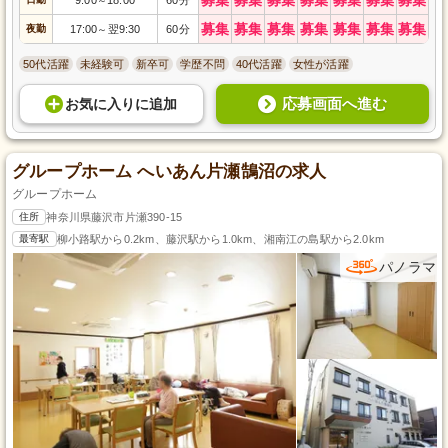
～
募集
募集
募集
募集
募集
募集
募集
夜勤
17:00
翌9:30
60分
～
50代活躍
未経験可
新卒可
学歴不問
40代活躍
女性が活躍
応募画面へ進む
お気に入り
に
追加
グループホーム へいあん片瀬鵠沼の求人
グループホーム
住所
神奈川県藤沢市片瀬390-15
最寄駅
柳小路駅から0.2km、藤沢駅から1.0km、湘南江の島駅から2.0km
パノラマ