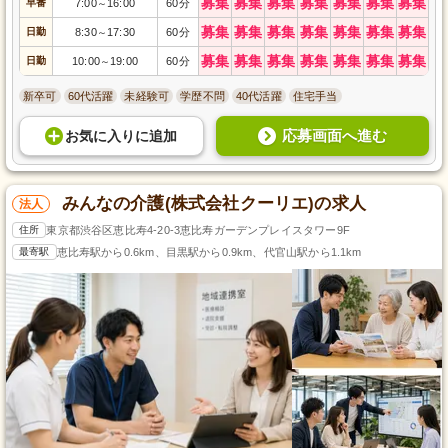
募集
募集
募集
募集
募集
募集
募集
早番
7:00
16:00
60分
～
募集
募集
募集
募集
募集
募集
募集
日勤
8:30
17:30
60分
～
募集
募集
募集
募集
募集
募集
募集
日勤
10:00
19:00
60分
～
新卒可
60代活躍
未経験可
学歴不問
40代活躍
住宅手当
応募画面へ進む
お気に入り
に
追加
みんなの介護(株式会社クーリエ)の求人
法人
住所
東京都渋谷区恵比寿4-20-3恵比寿ガーデンプレイスタワー9F
最寄駅
恵比寿駅から0.6km、目黒駅から0.9km、代官山駅から1.1km