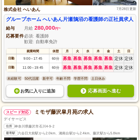
株式会社 へいあん
7月28日更新
グループホーム へいあん片瀬鵠沼の看護師の正社員求人
280,000
給与
月給
~
円
応募要件
必須: 看護師
歓迎: 自動車免許
就業時間
休憩
月
火
水
木
金
土
日
募集
募集
募集
募集
募集
定休
定休
日勤
9:00
17:45
60分
～
募集
募集
募集
募集
募集
定休
定休
日勤
11:00
19:45
60分
～
未経験可
50代活躍
新卒可
年齢不問
学歴不問
土日休み
応募画面へ進む
お気に入り
に
追加
ミモザ藤沢皐月苑の求人
スピード対応
デイサービス
住所
神奈川県藤沢市石川4-9-2
最寄駅
六会日大前駅から2.0km、湘南台駅から2.4km、藤沢駅から5.8km