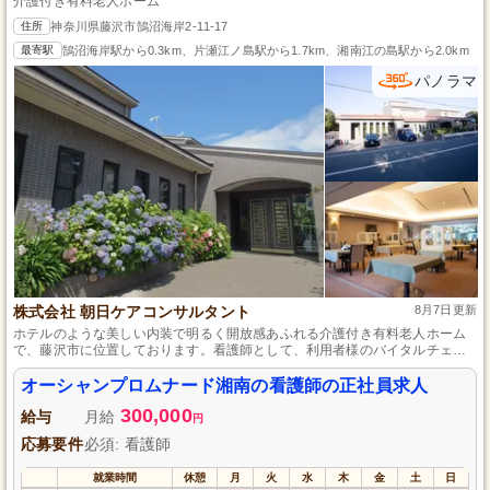
介護付き有料老人ホーム
住所
神奈川県藤沢市鵠沼海岸2-11-17
最寄駅
鵠沼海岸駅から0.3km、片瀬江ノ島駅から1.7km、湘南江の島駅から2.0km
パノラマ
株式会社 朝日ケアコンサルタント
8月7日更新
ホテルのような美しい内装で明るく開放感あふれる介護付き有料老人ホーム
で、藤沢市に位置しております。看護師として、利用者様のバイタルチェッ
クや医療処置、健康相談など幅広い業務に携わり、温水プールも完備され楽
しい環境でいきいきとした毎日をサポートできます。利用者様1.5人に対しス
オーシャンプロムナード湘南の看護師の正社員求人
タッフ1人の配置で、ゆとりを持って働ける点も魅力です。車・バイク・自転
300,000
車通勤OKで、無料駐車場と駐輪場も完備し、子育て支援制度も充実していま
給与
月給
円
す。
応募要件
必須: 看護師
就業時間
休憩
月
火
水
木
金
土
日