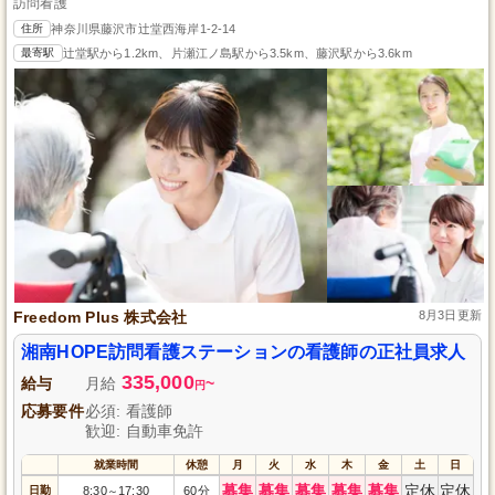
訪問看護
住所
神奈川県藤沢市辻堂西海岸1-2-14
最寄駅
辻堂駅から1.2km、片瀬江ノ島駅から3.5km、藤沢駅から3.6km
Freedom Plus 株式会社
8月3日更新
湘南HOPE訪問看護ステーションの看護師の正社員求人
335,000
給与
月給
~
円
応募要件
必須: 看護師
歓迎: 自動車免許
就業時間
休憩
月
火
水
木
金
土
日
募集
募集
募集
募集
募集
定休
定休
日勤
8:30
17:30
60分
～