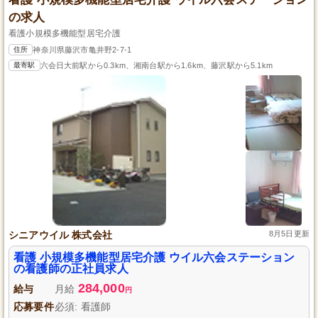
の求人
看護小規模多機能型居宅介護
住所
神奈川県藤沢市亀井野2-7-1
最寄駅
六会日大前駅から0.3km、湘南台駅から1.6km、藤沢駅から5.1km
シニアウイル 株式会社
8月5日更新
看護 小規模多機能型居宅介護 ウイル六会ステーション
の看護師の正社員求人
284,000
給与
月給
円
応募要件
必須: 看護師