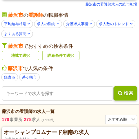
藤沢市の看護師求人の給与相場
藤沢市
の
看護師
の転職事情
平均給与相場
求人の動向
介護求人事情
求人数のトレンド
よくある質問
藤沢市
でおすすめの検索条件
地域で選択
詳細条件で選択
藤沢市
で人気の条件
鎌倉市
茅ヶ崎市
検索
藤沢市
の
看護師
の求人一覧
179
事業所
278
求人
おすすめ順
(1~30件)
オーシャンプロムナード湘南の求人