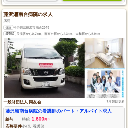
藤沢湘南台病院の求人
病院
住所
神奈川県藤沢市高倉2345
最寄駅
長後駅から0.7km、湘南台駅から2.3km、大和駅から5.9km
一般財団法人 同友会
7月30日更新
藤沢湘南台病院の看護師のパート・アルバイト求人
1,600
給与
時給
~
円
応募要件
必須: 看護師