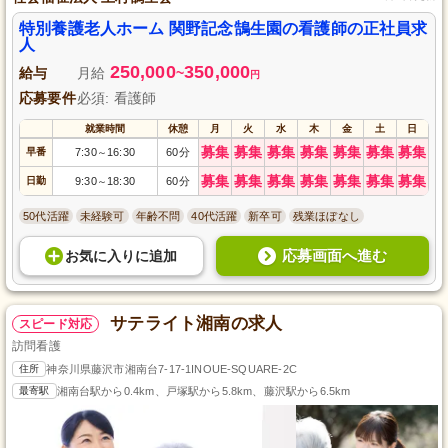
特別養護老人ホーム 関野記念鵠生園の看護師の正社員求
人
250,000
350,000
給与
月給
~
円
応募要件
必須: 看護師
就業時間
休憩
月
火
水
木
金
土
日
募集
募集
募集
募集
募集
募集
募集
早番
7:30
16:30
60分
～
募集
募集
募集
募集
募集
募集
募集
日勤
9:30
18:30
60分
～
50代活躍
未経験可
年齢不問
40代活躍
新卒可
残業ほぼなし
応募画面へ進む
お気に入り
に
追加
サテライト湘南の求人
スピード対応
訪問看護
住所
神奈川県藤沢市湘南台7-17-1INOUE-SQUARE-2C
最寄駅
湘南台駅から0.4km、戸塚駅から5.8km、藤沢駅から6.5km