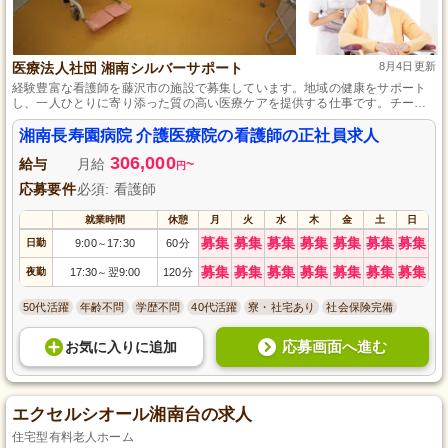
医療法人社団 湘南シルバーサポート
8月4日更新
経験豊富な看護師を藤沢市の施設で募集しています。地域の健康をサポート
し、一人ひとりに寄り添った質の高い医療ケアを提供する仕事です。チーム
ワークを重視し、スキルアップと仕事とプライベートの両立がしやすい環境
を整えています。看護師としてやりがいを感じながら、地域社会に貢献しま
湘南長寿園病院 介護医療院の看護師の正社員求人
せんか？
306,000
給与
月給
~
円
応募要件
必須: 看護師
就業時間
休憩
月
火
水
木
金
土
日
募集
募集
募集
募集
募集
募集
募集
日勤
9:00
17:30
60分
～
募集
募集
募集
募集
募集
募集
募集
夜勤
17:30
翌9:00
120分
～
50代活躍
年齢不問
学歴不問
40代活躍
寮・社宅あり
社会保険完備
応募画面へ進む
お気に入り
に
追加
エクセルシオール湘南台の求人
住宅型有料老人ホーム