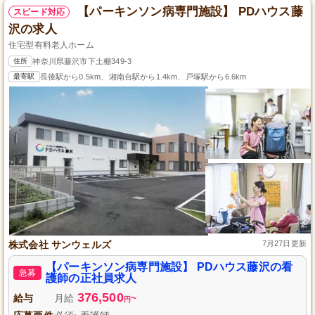
【パーキンソン病専門施設】 PDハウス藤
スピード対応
沢の求人
住宅型有料老人ホーム
住所
神奈川県藤沢市下土棚349-3
最寄駅
長後駅から0.5km、湘南台駅から1.4km、戸塚駅から6.6km
株式会社 サンウェルズ
7月27日更新
【パーキンソン病専門施設】 PDハウス藤沢の看
急募
護師の正社員求人
376,500
給与
月給
~
円