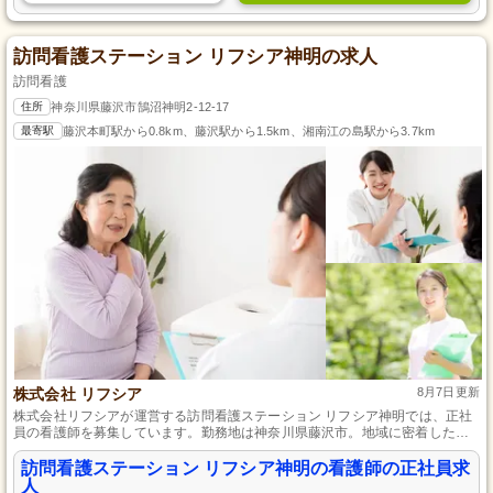
訪問看護ステーション リフシア神明の求人
訪問看護
住所
神奈川県藤沢市鵠沼神明2-12-17
最寄駅
藤沢本町駅から0.8km、藤沢駅から1.5km、湘南江の島駅から3.7km
株式会社 リフシア
8月7日更新
株式会社リフシアが運営する訪問看護ステーション リフシア神明では、正社
員の看護師を募集しています。勤務地は神奈川県藤沢市。地域に密着した温
かなケアが特徴の職場で、あなたのスキルを存分に発揮できます。資格や経
験は不問ですので、未経験でも安心してご応募ください。一緒に患者さんの
訪問看護ステーション リフシア神明の看護師の正社員求
生活の質を向上させましょう。
人