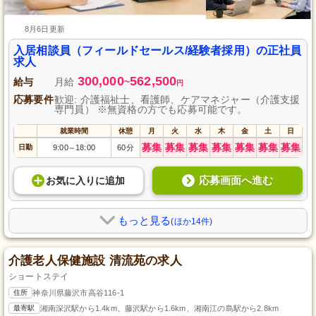
8月6日更新
入居相談員（フィールドセールス/経験者採用）の正社員
求人
300,000
562,500
給与
月給
~
円
応募要件
歓迎: 介護福祉士、看護師、ケアマネジャー（介護支援
専門員） ※無資格の方でも応募可能です。
就業時間
休憩
月
火
水
木
金
土
日
募集
募集
募集
募集
募集
募集
募集
日勤
9:00
18:00
60分
～
応募画面へ進む
お気に入り
に
追加
もっと見る
(ほか14件)
介護老人保健施設 清流苑の求人
ショートステイ
住所
神奈川県藤沢市高谷116-1
最寄駅
湘南深沢駅から1.4km、藤沢駅から1.6km、湘南江の島駅から2.8km