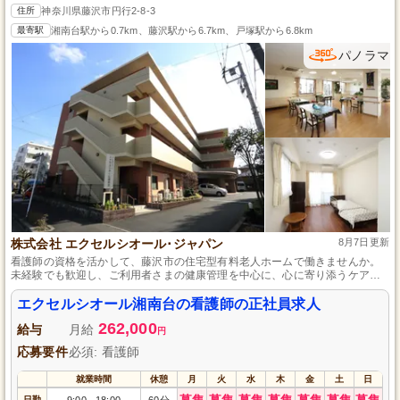
住所
神奈川県藤沢市円行2-8-3
最寄駅
湘南台駅から0.7km、藤沢駅から6.7km、戸塚駅から6.8km
パノラマ
株式会社 エクセルシオール･ジャパン
8月7日更新
看護師の資格を活かして、藤沢市の住宅型有料老人ホームで働きませんか。
未経験でも歓迎し、ご利用者さまの健康管理を中心に、心に寄り添うケアを
行います。資格取得支援制度や夏季冬季休暇、保育費補助制度、交通費全額
支給など、スタッフの働きやすさを考えた待遇も魅力です。
エクセルシオール湘南台の看護師の正社員求人
262,000
給与
月給
円
応募要件
必須: 看護師
就業時間
休憩
月
火
水
木
金
土
日
募集
募集
募集
募集
募集
募集
募集
日勤
9:00
18:00
60分