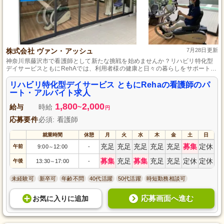
株式会社 ヴァン・アッシュ
7月28日更新
神奈川県藤沢市で看護師として新たな挑戦を始めませんか？リハビリ特化型
デイサービスともにRehAでは、利用者様の健康と日々の暮らしをサポートす
る仲間を募集しています。パート・アルバイトとして柔軟な勤務体系を提供
し、一人ひとりの利用者様に寄り添える環境で働けます。地域密着型の温か
リハビリ特化型デイサービス ともにRehaの看護師のパ
い雰囲気の中で、あなたの専門性を活かしつつ成長できる職場です。共に地
ート・アルバイト求人
域に貢献しながら、看護師としてのやりがいを実感しましょう。
1,800
2,000
給与
時給
~
円
応募要件
必須: 看護師
就業時間
休憩
月
火
水
木
金
土
日
充足
充足
充足
充足
充足
募集
定休
午前
9:00
12:00
-
～
募集
充足
募集
充足
充足
定休
定休
午後
13:30
17:00
-
～
未経験可
新卒可
年齢不問
40代活躍
50代活躍
時短勤務相談可
応募画面へ進む
お気に入り
に
追加