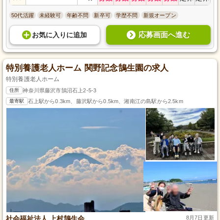
50代活躍
未経験可
年齢不問
新卒可
学歴不問
新規オープン
応募画面へ進む
お気に入り
に
追加
特別養護老人ホーム 関野記念鵠生園の求人
特別養護老人ホーム
住所
神奈川県藤沢市鵠沼石上2-5-3
最寄駅
石上駅から0.3km、藤沢駅から0.5km、湘南江の島駅から2.5km
社会福祉法人 上村鵠生会
8月7日更新