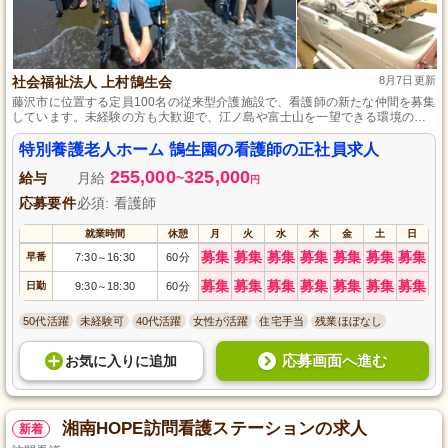
社会福祉法人 上村鵠生会
8月7日更新
藤沢市に位置する定員100名の従来型介護施設で、看護師の新たな仲間を募集
しています。未経験の方も大歓迎で、江ノ島や富士山を一望できる環境の
中、看護業務に専念できます。明るい中庭があり、自然光溢れる快適な職場
です。通勤便利な立地と、施設内での看取りケアに対する深い感謝を体感し
特別養護老人ホーム 鵠生園の看護師の正社員求人
ながら、職員の成長と共に人間性も磨かれていきます。
255,000
325,000
給与
月給
~
円
応募要件
必須: 看護師
就業時間
休憩
月
火
水
木
金
土
日
募集
募集
募集
募集
募集
募集
募集
早番
7:30
16:30
60分
～
募集
募集
募集
募集
募集
募集
募集
日勤
9:30
18:30
60分
～
50代活躍
未経験可
40代活躍
女性が活躍
住宅手当
残業ほぼなし
応募画面へ進む
お気に入り
に
追加
湘南HOPE訪問看護ステーションの求人
新着