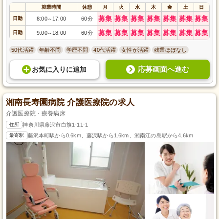
就業時間
休憩
月
火
水
木
金
土
日
募集
募集
募集
募集
募集
募集
募集
日勤
8:00
17:00
60分
～
募集
募集
募集
募集
募集
募集
募集
日勤
9:00
18:00
60分
～
50代活躍
年齢不問
学歴不問
40代活躍
女性が活躍
残業ほぼなし
応募画面へ進む
お気に入り
に
追加
湘南長寿園病院 介護医療院の求人
介護医療院・療養病床
住所
神奈川県藤沢市白旗1-11-1
最寄駅
藤沢本町駅から0.6km、藤沢駅から1.6km、湘南江の島駅から4.6km