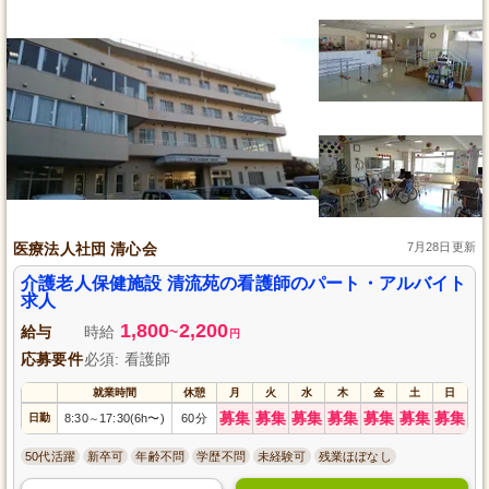
医療法人社団 清心会
7月28日更新
介護老人保健施設 清流苑の看護師のパート・アルバイト
求人
1,800
2,200
給与
時給
~
円
応募要件
必須: 看護師
就業時間
休憩
月
火
水
木
金
土
日
募集
募集
募集
募集
募集
募集
募集
日勤
8:30
17:30(6h〜)
60分
～
50代活躍
新卒可
年齢不問
学歴不問
未経験可
残業ほぼなし