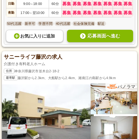
募集
募集
募集
募集
募集
募集
募集
日勤
9:00
18:00
60分
～
募集
募集
募集
募集
募集
募集
募集
夜勤
17:00
翌10:00
60分
～
50代活躍
新卒可
学歴不問
40代活躍
社会保険完備
駅近
応募画面へ進む
お気に入り
に
追加
サニーライフ藤沢の求人
介護付き有料老人ホーム
住所
神奈川県藤沢市並木台2-18-2
最寄駅
藤沢駅から2.3km、大船駅から2.4km、湘南江の島駅から4.9km
パノラマ