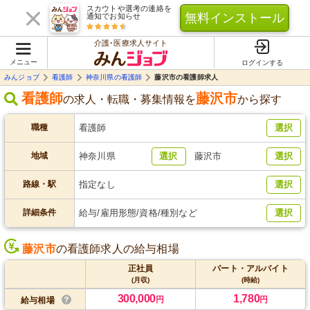
スカウトや選考の連絡を
無料インストール
通知でお知らせ
介護･医療求人サイト
メニュー
ログインする
みんジョブ
看護師
神奈川県の看護師
藤沢市の看護師求人
看護師
藤沢市
の求人・転職・募集情報を
から探す
職種
看護師
選択
地域
神奈川県
選択
藤沢市
選択
路線・駅
指定なし
選択
詳細条件
給与/雇用形態/資格/種別など
選択
藤沢市
の看護師求人の給与相場
正社員
パート・アルバイト
(月収)
(時給)
300,000
1,780
円
円
給与相場