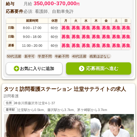
350,000
370,000
給与
月給
~
円
応募要件
必須: 看護師、自動車免許
就業時間
休憩
月
火
水
木
金
土
日
募集
募集
募集
募集
募集
募集
募集
日勤
8:00
17:00
60分
～
募集
募集
募集
募集
募集
募集
募集
日勤
9:00
18:00
60分
～
募集
募集
募集
募集
募集
募集
募集
遅番
11:00
20:00
60分
～
50代活躍
新卒可
学歴不問
年齢不問
40代活躍
残業ほぼなし
応募画面へ進む
お気に入り
に
追加
タツミ訪問看護ステーション 辻堂サテライトの求人
訪問看護
住所
神奈川県藤沢市辻堂4-1-37
最寄駅
辻堂駅から0.5km、藤沢駅から3.7km、茅ケ崎駅から3.7km