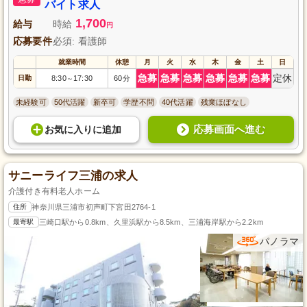
バイト求人
1,700
給与
時給
円
応募要件
必須: 看護師
就業時間
休憩
月
火
水
木
金
土
日
急募
急募
急募
急募
急募
急募
定休
日勤
8:30
17:30
60分
～
未経験可
50代活躍
新卒可
学歴不問
40代活躍
残業ほぼなし
応募画面へ進む
お気に入り
に
追加
サニーライフ三浦の求人
介護付き有料老人ホーム
住所
神奈川県三浦市初声町下宮田2764-1
最寄駅
三崎口駅から0.8km、久里浜駅から8.5km、三浦海岸駅から2.2km
パノラマ