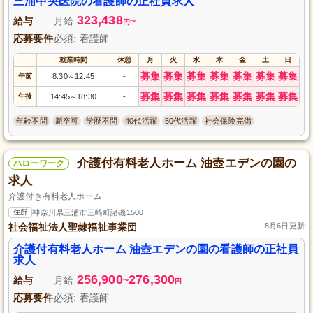
三浦中央医院の看護師の正社員求人
323,438
給与
月給
~
円
応募要件
必須: 看護師
就業時間
休憩
月
火
水
木
金
土
日
募集
募集
募集
募集
募集
募集
募集
午前
8:30
12:45
-
～
募集
募集
募集
募集
募集
募集
募集
午後
14:45
18:30
-
～
年齢不問
新卒可
学歴不問
40代活躍
50代活躍
社会保険完備
介護付有料老人ホーム 油壺エデンの園の
ハローワーク
求人
介護付き有料老人ホーム
住所
神奈川県三浦市三崎町諸磯1500
社会福祉法人聖隷福祉事業団
8月6日更新
介護付有料老人ホーム 油壺エデンの園の看護師の正社員
求人
256,900
276,300
給与
月給
~
円
応募要件
必須: 看護師