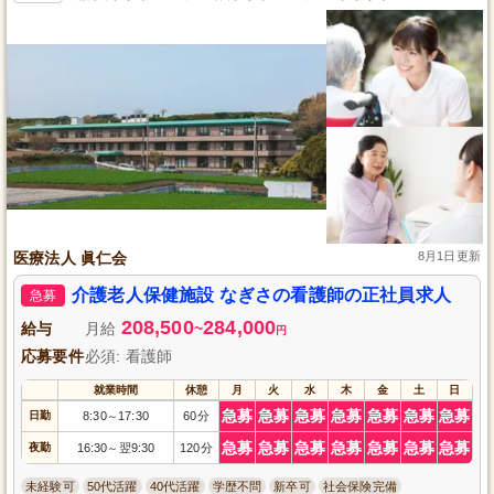
医療法人 眞仁会
8月1日更新
介護老人保健施設 なぎさの看護師の正社員求人
急募
208,500
284,000
給与
月給
~
円
応募要件
必須: 看護師
就業時間
休憩
月
火
水
木
金
土
日
急募
急募
急募
急募
急募
急募
急募
日勤
8:30
17:30
60分
～
急募
急募
急募
急募
急募
急募
急募
夜勤
16:30
翌9:30
120分
～
未経験可
50代活躍
40代活躍
学歴不問
新卒可
社会保険完備