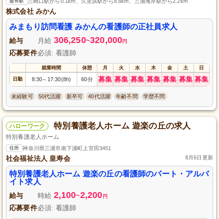
最寄駅
三崎口駅から0.1km、久里浜駅から8.8km、三浦海岸駅から2.2km
株式会社 みかん
みまもり訪問看護 みかんの看護師の正社員求人
306,250
320,000
給与
月給
~
円
応募要件
必須: 看護師
就業時間
休憩
月
火
水
木
金
土
日
募集
募集
募集
募集
募集
募集
募集
日勤
8:30
17:30(8h)
60分
～
未経験可
50代活躍
新卒可
40代活躍
年齢不問
学歴不問
特別養護老人ホーム 遊楽の丘の求人
ハローワーク
特別養護老人ホーム
住所
神奈川県三浦市南下浦町上宮田3451
社会福祉法人 皇寿会
8月6日更新
特別養護老人ホーム 遊楽の丘の看護師のパート・アルバ
イト求人
2,100
2,200
給与
時給
~
円
応募要件
必須: 看護師