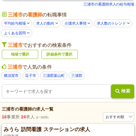
三浦市の看護師求人の給与相場
三浦市
の
看護師
の転職事情
平均給与相場
求人の動向
介護求人事情
求人数のトレンド
よくある質問
三浦市
でおすすめの検索条件
地域で選択
詳細条件で選択
三浦市
で人気の条件
横須賀市
逗子市
三浦郡葉山町
三浦郡
検索
三浦市
の
看護師
の求人一覧
16
事業所
24
求人
おすすめ順
(1~30件)
みうら 訪問看護 ステーションの求人