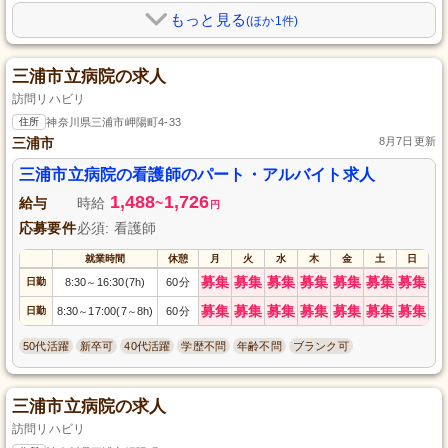
もっと見る
(ほか1件)
三浦市立病院の求人
訪問リハビリ
住所
神奈川県三浦市岬陽町4-33
三浦市
8月7日更新
三浦市立病院の看護師のパート・アルバイト求人
1,488
1,726
給与
時給
~
円
応募要件
必須: 看護師
就業時間
休憩
月
火
水
木
金
土
日
募集
募集
募集
募集
募集
募集
募集
日勤
8:30
16:30(7h)
60分
～
募集
募集
募集
募集
募集
募集
募集
日勤
8:30
17:00(7
8h)
60分
～
～
50代活躍
新卒可
40代活躍
学歴不問
年齢不問
ブランク可
三浦市立病院の求人
訪問リハビリ