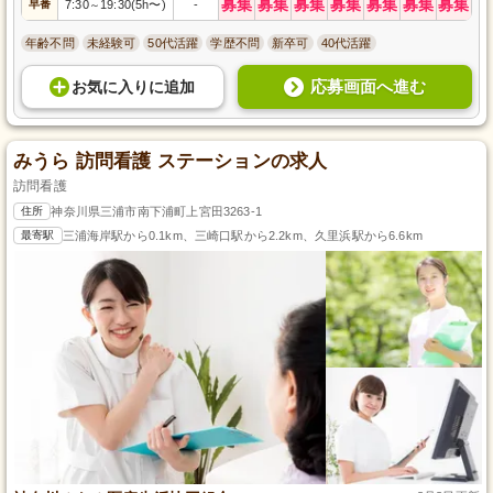
募集
募集
募集
募集
募集
募集
募集
早番
7:30
19:30(5h〜)
-
～
年齢不問
未経験可
50代活躍
学歴不問
新卒可
40代活躍
応募画面へ進む
お気に入り
に
追加
みうら 訪問看護 ステーションの求人
訪問看護
住所
神奈川県三浦市南下浦町上宮田3263-1
最寄駅
三浦海岸駅から0.1km、三崎口駅から2.2km、久里浜駅から6.6km