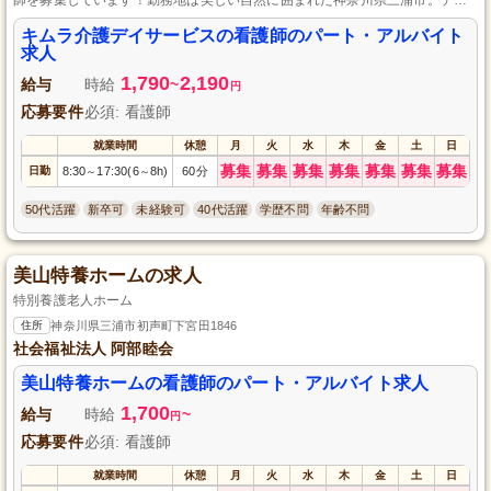
サービス施設での穏やかな日々を過ごしながら、利用者様の健康と笑顔を支
えるお仕事です。必要経験や資格は特に問いませんので、初心者の方もお気
キムラ介護デイサービスの看護師のパート・アルバイト
軽にご応募ください。パート・アルバイトとして勤務を希望される方、ぜひ
求人
ご応募お待ちしております。
1,790
2,190
給与
時給
~
円
応募要件
必須: 看護師
就業時間
休憩
月
火
水
木
金
土
日
募集
募集
募集
募集
募集
募集
募集
日勤
8:30
17:30(6
8h)
60分
～
～
50代活躍
新卒可
未経験可
40代活躍
学歴不問
年齢不問
美山特養ホームの求人
特別養護老人ホーム
住所
神奈川県三浦市初声町下宮田1846
社会福祉法人 阿部睦会
美山特養ホームの看護師のパート・アルバイト求人
1,700
給与
時給
~
円
応募要件
必須: 看護師
就業時間
休憩
月
火
水
木
金
土
日