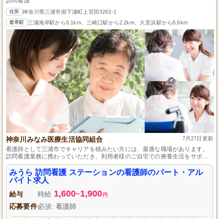
訪問看護
住所
神奈川県三浦市南下浦町上宮田3263-1
最寄駅
三浦海岸駅から0.1km、三崎口駅から2.2km、久里浜駅から6.6km
神奈川みなみ医療生活協同組合
7月27日更新
看護師として三浦市でキャリアを積みたい方には、最適な職場があります。
訪問看護業務に携わっていただき、利用者様のご自宅での療養生活をサポー
トする仕事です。昇給や賞与の制度があり、やりがいを感じながら長く続け
られる環境を整えています。休日は日祝と年末年始、夏季休暇もあり、仕事
みうら 訪問看護 ステーションの看護師のパート・アル
とプライベートのバランスを大切にできます。
バイト求人
1,600
1,900
給与
時給
~
円
応募要件
必須: 看護師