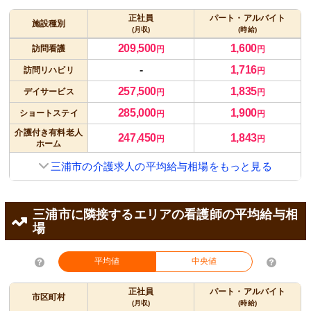
正社員
パート・アルバイト
施設種別
(月収)
(時給)
209,500
1,600
訪問看護
円
円
-
1,716
訪問リハビリ
円
257,500
1,835
デイサービス
円
円
285,000
1,900
ショートステイ
円
円
介護付き有料老人
247,450
1,843
円
円
ホーム
三浦市の介護求人の平均給与相場をもっと見る
三浦市に隣接するエリアの看護師の平均給与相
場
平均値
中央値
正社員
パート・アルバイト
市区町村
(月収)
(時給)