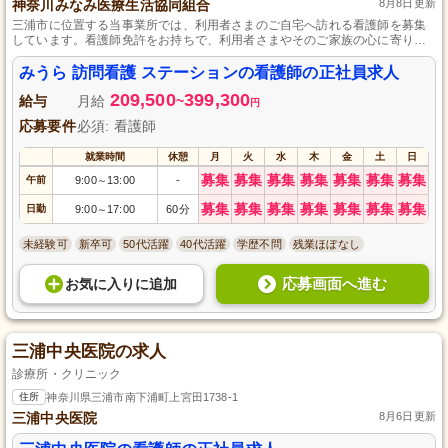
神奈川みなみ医療生活協同組合
8月8日更新
三浦市に位置する当事業所では、利用者さまのご自宅へ訪れる看護師を募集
しています。看護師免許をお持ちで、利用者さまやそのご家族の心に寄り添
うケアを心がけられる方にはぴったりの職場です。保育料補助やお子さまの
看護時の給与保証、介護休暇など、働くスタッフのライフステージに合わせ
みうら 訪問看護 ステーションの看護師の正社員求人
た支援制度も充実しており、長期的なキャリア形成を支えます。
209,500
399,300
給与
月給
~
円
応募要件
必須: 看護師
就業時間
休憩
月
火
水
木
金
土
日
募集
募集
募集
募集
募集
募集
募集
午前
9:00
13:00
-
～
募集
募集
募集
募集
募集
募集
募集
日勤
9:00
17:00
60分
～
未経験可
新卒可
50代活躍
40代活躍
学歴不問
残業ほぼなし
応募画面へ進む
お気に入り
に
追加
三浦中央医院の求人
診療所・クリニック
住所
神奈川県三浦市南下浦町上宮田1738-1
三浦中央医院
8月6日更新