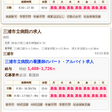
就業時間
休憩
月
火
水
木
金
土
日
募集
募集
募集
募集
募集
募集
募集
日勤
8:30
17:30
60分
～
未経験可
学歴不問
年齢不問
残業ほぼなし
日勤のみ可
社会保険完備
三浦市立病院の求人
病院
住所
神奈川県三浦市岬陽町4-33
最寄駅
三崎口駅から3.6km、三浦海岸駅から5.3km、津久井浜駅から6.8km
三浦市
8月3日更新
三浦市立病院の看護師のパート・アルバイト求人
1,488
1,726
給与
時給
~
円
応募要件
必須: 看護師
就業時間
休憩
月
火
水
木
金
土
日
募集
募集
募集
募集
募集
募集
募集
日勤
8:30
16:30(7h)
15分
～
募集
募集
募集
募集
募集
募集
募集
日勤
8:30
17:00(7
8h)
60分
～
～
新卒可
50代活躍
40代活躍
年齢不問
学歴不問
社会保険完備