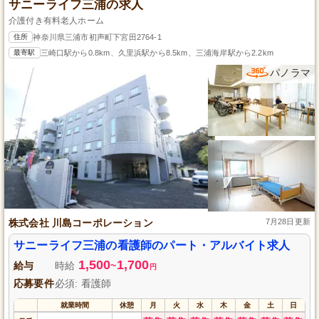
サニーライフ三浦の求人
介護付き有料老人ホーム
住所
神奈川県三浦市初声町下宮田2764-1
最寄駅
三崎口駅から0.8km、久里浜駅から8.5km、三浦海岸駅から2.2km
パノラマ
株式会社 川島コーポレーション
7月28日更新
サニーライフ三浦の看護師のパート・アルバイト求人
1,500
1,700
給与
時給
~
円
応募要件
必須: 看護師
就業時間
休憩
月
火
水
木
金
土
日