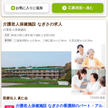
応募画面へ進む
お気に入り
に
追加
介護老人保健施設 なぎさの求人
介護老人保健施設
住所
神奈川県三浦市南下浦町上宮田1308
最寄駅
三浦海岸駅から0.5km、三崎口駅から2.4km、久里浜駅から6.3km
医療法人 眞仁会
7月28日更新
介護老人保健施設 なぎさの看護師のパート・アル
急募