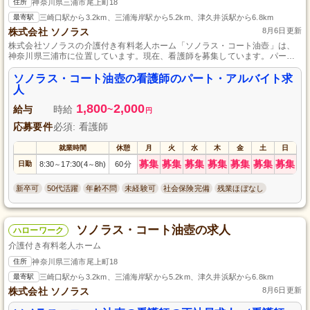
住所
神奈川県三浦市尾上町18
最寄駅
三崎口駅から3.2km、三浦海岸駅から5.2km、津久井浜駅から6.8km
株式会社 ソノラス
8月6日更新
株式会社ソノラスの介護付き有料老人ホーム「ソノラス・コート油壺」は、
神奈川県三浦市に位置しています。現在、看護師を募集しています。パー
ト・アルバイトとして一緒に働きませんか？地域に根ざした施設で、あなた
の看護スキルを活かし、高齢者のサポートを行うやりがいのある仕事です。
ソノラス・コート油壺の看護師のパート・アルバイト求
経験や資格が不問のため、未経験の方も歓迎です。温かい環境で働きたい
人
方、ぜひご応募ください。
1,800
2,000
給与
時給
~
円
応募要件
必須: 看護師
就業時間
休憩
月
火
水
木
金
土
日
募集
募集
募集
募集
募集
募集
募集
日勤
8:30
17:30(4
8h)
60分
～
～
新卒可
50代活躍
年齢不問
未経験可
社会保険完備
残業ほぼなし
ソノラス・コート油壺の求人
ハローワーク
介護付き有料老人ホーム
住所
神奈川県三浦市尾上町18
最寄駅
三崎口駅から3.2km、三浦海岸駅から5.2km、津久井浜駅から6.8km
株式会社 ソノラス
8月6日更新