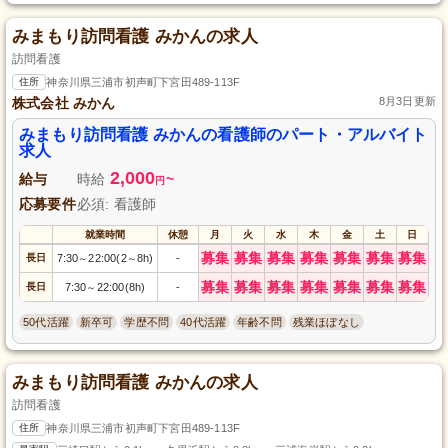
みまもり訪問看護 みかんの求人
訪問看護
住所
神奈川県三浦市初声町下宮田489-113F
株式会社 みかん
8月3日更新
みまもり訪問看護 みかんの看護師のパート・アルバイト
求人
2,000
給与
時給
~
円
応募要件
必須: 看護師
就業時間
休憩
月
火
水
木
金
土
日
募集
募集
募集
募集
募集
募集
募集
長日
7:30
22:00(2
8h)
-
～
～
募集
募集
募集
募集
募集
募集
募集
長日
7:30
22:00(8h)
-
～
50代活躍
新卒可
学歴不問
40代活躍
年齢不問
残業ほぼなし
みまもり訪問看護 みかんの求人
訪問看護
住所
神奈川県三浦市初声町下宮田489-113F