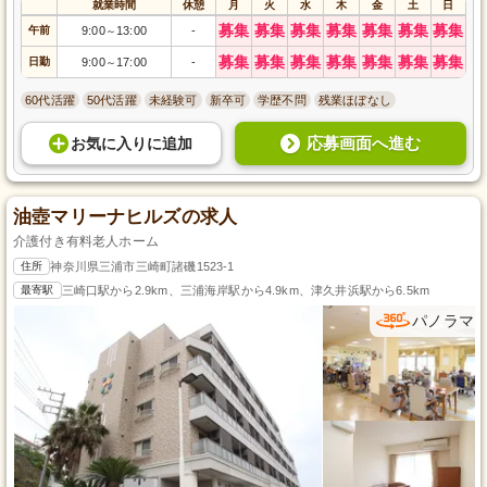
就業時間
休憩
月
火
水
木
金
土
日
募集
募集
募集
募集
募集
募集
募集
午前
9:00
13:00
-
～
募集
募集
募集
募集
募集
募集
募集
日勤
9:00
17:00
-
～
60代活躍
50代活躍
未経験可
新卒可
学歴不問
残業ほぼなし
応募画面へ進む
お気に入り
に
追加
油壺マリーナヒルズの求人
介護付き有料老人ホーム
住所
神奈川県三浦市三崎町諸磯1523-1
最寄駅
三崎口駅から2.9km、三浦海岸駅から4.9km、津久井浜駅から6.5km
パノラマ