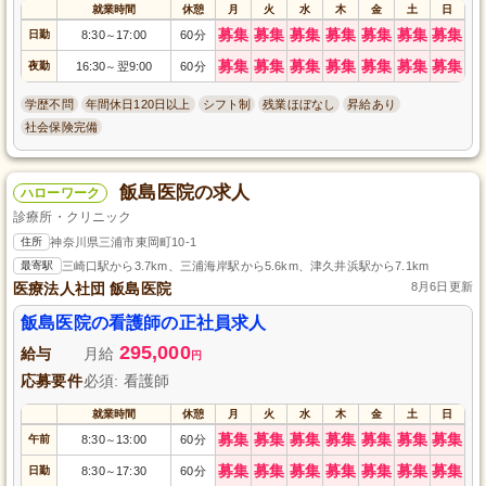
就業時間
休憩
月
火
水
木
金
土
日
募集
募集
募集
募集
募集
募集
募集
日勤
8:30
17:00
60分
～
募集
募集
募集
募集
募集
募集
募集
夜勤
16:30
翌9:00
60分
～
学歴不問
年間休日120日以上
シフト制
残業ほぼなし
昇給あり
社会保険完備
飯島医院の求人
ハローワーク
診療所・クリニック
住所
神奈川県三浦市東岡町10-1
最寄駅
三崎口駅から3.7km、三浦海岸駅から5.6km、津久井浜駅から7.1km
医療法人社団 飯島医院
8月6日更新
飯島医院の看護師の正社員求人
295,000
給与
月給
円
応募要件
必須: 看護師
就業時間
休憩
月
火
水
木
金
土
日
募集
募集
募集
募集
募集
募集
募集
午前
8:30
13:00
60分
～
募集
募集
募集
募集
募集
募集
募集
日勤
8:30
17:30
60分
～