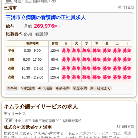
住所
神奈川県三浦市岬陽町4-33
三浦市
8月7日更新
三浦市立病院の看護師の正社員求人
269,976
給与
月給
~
円
応募要件
必須: 看護師
就業時間
休憩
月
火
水
木
金
土
日
募集
募集
募集
募集
募集
募集
募集
早番
0:30
9:00
120分
～
募集
募集
募集
募集
募集
募集
募集
日勤
8:30
17:00
60分
～
募集
募集
募集
募集
募集
募集
募集
夜勤
16:30
翌1:00
120分
～
募集
募集
募集
募集
募集
募集
募集
夜勤
16:30
翌9:00
120分
～
新卒可
50代活躍
40代活躍
年齢不問
学歴不問
寮・社宅あり
キムラ介護デイサービスの求人
デイサービス
住所
神奈川県三浦市三崎町諸磯922-1諸磯壱番館
株式会社若武者ケア湘南
8月6日更新
株式会社若武者ケア湘南が運営する「キムラ介護デイサービス」では、看護
師を募集しています！勤務地は美しい自然に囲まれた神奈川県三浦市。デイ