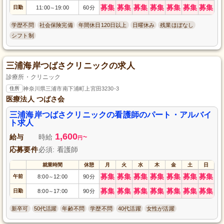
募集
募集
募集
募集
募集
募集
募集
日勤
11:00
19:00
60分
～
学歴不問
社会保険完備
年間休日120日以上
日曜休み
残業ほぼなし
シフト制
三浦海岸つばさクリニックの求人
診療所・クリニック
住所
神奈川県三浦市南下浦町上宮田3230-3
医療法人 つばさ会
三浦海岸つばさクリニックの看護師のパート・アルバイ
ト求人
1,600
給与
時給
~
円
応募要件
必須: 看護師
就業時間
休憩
月
火
水
木
金
土
日
募集
募集
募集
募集
募集
募集
募集
午前
8:00
12:00
90分
～
募集
募集
募集
募集
募集
募集
募集
日勤
8:00
17:00
90分
～
新卒可
50代活躍
年齢不問
学歴不問
40代活躍
女性が活躍