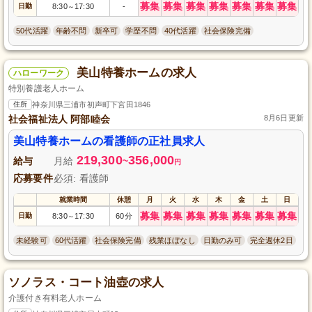
募集
募集
募集
募集
募集
募集
募集
日勤
8:30
17:30
-
～
50代活躍
年齢不問
新卒可
学歴不問
40代活躍
社会保険完備
美山特養ホームの求人
ハローワーク
特別養護老人ホーム
住所
神奈川県三浦市初声町下宮田1846
社会福祉法人 阿部睦会
8月6日更新
美山特養ホームの看護師の正社員求人
219,300
356,000
給与
月給
~
円
応募要件
必須: 看護師
就業時間
休憩
月
火
水
木
金
土
日
募集
募集
募集
募集
募集
募集
募集
日勤
8:30
17:30
60分
～
未経験可
60代活躍
社会保険完備
残業ほぼなし
日勤のみ可
完全週休2日
ソノラス・コート油壺の求人
介護付き有料老人ホーム