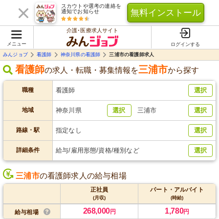
スカウトや選考の連絡を
無料インストール
通知でお知らせ
介護･医療求人サイト
メニュー
ログインする
みんジョブ
看護師
神奈川県の看護師
三浦市の看護師求人
看護師
三浦市
の求人・転職・募集情報を
から探す
職種
看護師
選択
地域
神奈川県
選択
三浦市
選択
路線・駅
指定なし
選択
詳細条件
給与/雇用形態/資格/種別など
選択
三浦市
の看護師求人の給与相場
正社員
パート・アルバイト
(月収)
(時給)
268,000
1,780
円
円
給与相場