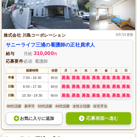
株式会社 川島コーポレーション
8月7日更新
サニーライフ三浦の看護師の正社員求人
310,000
給与
月給
円
応募要件
必須: 看護師
就業時間
休憩
月
火
水
木
金
土
日
募集
募集
募集
募集
募集
募集
募集
早番
7:30
16:30
60分
～
募集
募集
募集
募集
募集
募集
募集
日勤
8:30
17:30
60分
～
募集
募集
募集
募集
募集
募集
募集
日勤
10:30
19:30
60分
～
60代活躍
新卒可
50代活躍
40代活躍
女性が活躍
住宅手当
応募画面へ進む
お気に入り
に
追加