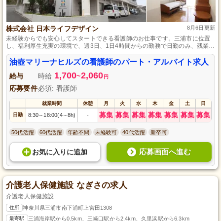
株式会社 日本ライフデザイン
8月6日更新
未経験からでも安心してスタートできる看護師のお仕事です。三浦市に位置
し、福利厚生充実の環境で、週3日、1日4時間からの勤務で日勤のみ、残業ほ
ぼなしと家事や育児とも無理なく両立できます。信頼関係を築くことを大切
にし、資格取得支援もあり、笑顔で元気に働きながらスキルアップも目指せ
油壺マリーナヒルズの看護師のパート・アルバイト求人
ます。
1,700
2,060
給与
時給
~
円
応募要件
必須: 看護師
就業時間
休憩
月
火
水
木
金
土
日
募集
募集
募集
募集
募集
募集
募集
日勤
8:30
18:00(4
8h)
-
～
～
50代活躍
60代活躍
年齢不問
未経験可
40代活躍
新卒可
応募画面へ進む
お気に入り
に
追加
介護老人保健施設 なぎさの求人
介護老人保健施設
住所
神奈川県三浦市南下浦町上宮田1308
最寄駅
三浦海岸駅から0.5km、三崎口駅から2.4km、久里浜駅から6.3km