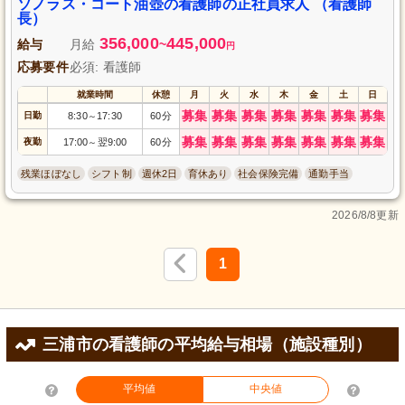
ソノラス・コート油壺の看護師の正社員求人 （看護師
長）
356,000
445,000
給与
月給
~
円
応募要件
必須: 看護師
就業時間
休憩
月
火
水
木
金
土
日
募集
募集
募集
募集
募集
募集
募集
日勤
8:30
17:30
60分
～
募集
募集
募集
募集
募集
募集
募集
夜勤
17:00
翌9:00
60分
～
残業ほぼなし
シフト制
週休2日
育休あり
社会保険完備
通勤手当
2026/8/8更新
1
三浦市の看護師の平均給与相場（施設種別）
平均値
中央値