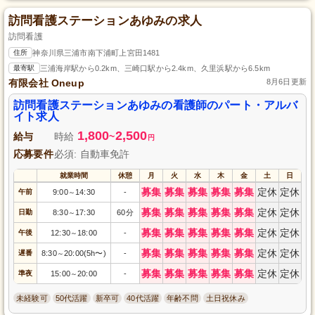
訪問看護ステーションあゆみの求人
訪問看護
住所
神奈川県三浦市南下浦町上宮田1481
最寄駅
三浦海岸駅から0.2km、三崎口駅から2.4km、久里浜駅から6.5km
有限会社 Oneup
8月6日更新
訪問看護ステーションあゆみの看護師のパート・アルバ
イト求人
1,800
2,500
給与
時給
~
円
応募要件
必須: 自動車免許
就業時間
休憩
月
火
水
木
金
土
日
募集
募集
募集
募集
募集
定休
定休
午前
9:00
14:30
-
～
募集
募集
募集
募集
募集
定休
定休
日勤
8:30
17:30
60分
～
募集
募集
募集
募集
募集
定休
定休
午後
12:30
18:00
-
～
募集
募集
募集
募集
募集
定休
定休
遅番
8:30
20:00(5h〜)
-
～
募集
募集
募集
募集
募集
定休
定休
準夜
15:00
20:00
-
～
未経験可
50代活躍
新卒可
40代活躍
年齢不問
土日祝休み