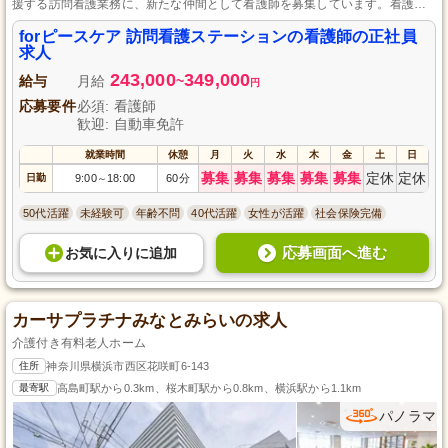
援する訪問看護業務に、新たな仲間として看護師を募集しています。看護師
資格をお持ちであれば、訪問看護の経験の有無は問いません。未経験でも安
心してスタートできる充実したサポート体制が整っており、専門スキルを活
forピースケア 訪問看護ステーションの看護師の正社員
かしながら地域医療に貢献できるやりがいのある職場です。
求人
243,000
349,000
給与
月給
~
円
応募要件
必須: 看護師
歓迎: 自動車免許
就業時間
休憩
月
火
水
木
金
土
日
募集
募集
募集
募集
募集
定休
定休
日勤
9:00
18:00
60分
～
50代活躍
未経験可
年齢不問
40代活躍
女性が活躍
社会保険完備
応募画面へ進む
お気に入り
に
追加
カーサプラチナみなとみらいの求人
介護付き有料老人ホーム
住所
神奈川県横浜市西区花咲町6-143
最寄駅
高島町駅から0.3km、桜木町駅から0.8km、横浜駅から1.1km
パノラマ