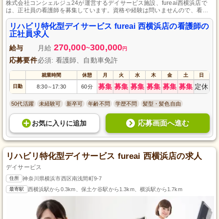
株式会社コンシェルジュ24が運営するデイサービス施設、fureai西横浜店で
は、正社員の看護師を募集しています。資格や経験は問いませんので、看護
の道に興味がある方や新しい環境でキャリアをスタートしたい方に最適で
す。あなたのスキルを活かし、私たちと一緒に地域の健康をサポートしませ
リハビリ特化型デイサービス fureai 西横浜店の看護師の
んか？応募をお待ちしています。
正社員求人
270,000
300,000
給与
月給
~
円
応募要件
必須: 看護師、自動車免許
就業時間
休憩
月
火
水
木
金
土
日
募集
募集
募集
募集
募集
募集
定休
日勤
8:30
17:30
60分
～
50代活躍
未経験可
新卒可
年齢不問
学歴不問
髪型・髪色自由
応募画面へ進む
お気に入り
に
追加
リハビリ特化型デイサービス fureai 西横浜店の求人
デイサービス
住所
神奈川県横浜市西区南浅間町9-7
最寄駅
西横浜駅から0.3km、保土ケ谷駅から1.3km、横浜駅から1.7km