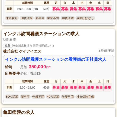
就業時間
休憩
月
火
水
木
金
土
日
募集
募集
募集
募集
募集
募集
募集
日勤
9:00
18:00(8h)
60分
～
未経験可
50代活躍
新卒可
学歴不問
40代活躍
残業ほぼなし
インクル訪問看護ステーションの求人
訪問看護
住所
神奈川県横浜市西区浅間町1-4-3
株式会社 ケイアイエス
8月6日更新
インクル訪問看護ステーションの看護師の正社員求人
350,000
給与
月給
~
円
応募要件
必須: 看護師
就業時間
休憩
月
火
水
木
金
土
日
募集
募集
募集
募集
募集
募集
募集
日勤
9:00
19:00
60分
～
50代活躍
新卒可
年齢不問
40代活躍
学歴不問
社会保険完備
亀田病院の求人