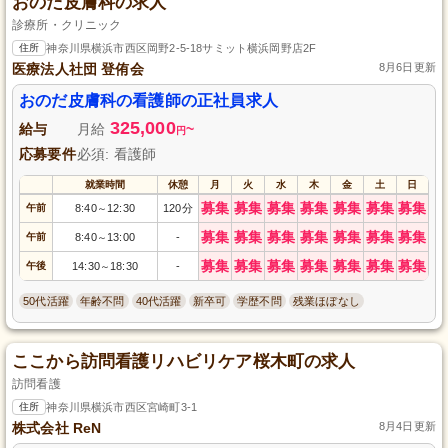
おのだ皮膚科の求人
診療所・クリニック
住所
神奈川県横浜市西区岡野2-5-18サミット横浜岡野店2F
医療法人社団 登侑会
8月6日更新
おのだ皮膚科の看護師の正社員求人
325,000
給与
月給
~
円
応募要件
必須: 看護師
就業時間
休憩
月
火
水
木
金
土
日
募集
募集
募集
募集
募集
募集
募集
午前
8:40
12:30
120分
～
募集
募集
募集
募集
募集
募集
募集
午前
8:40
13:00
-
～
募集
募集
募集
募集
募集
募集
募集
午後
14:30
18:30
-
～
50代活躍
年齢不問
40代活躍
新卒可
学歴不問
残業ほぼなし
ここから訪問看護リハビリケア桜木町の求人
訪問看護
住所
神奈川県横浜市西区宮崎町3-1
株式会社 ReN
8月4日更新