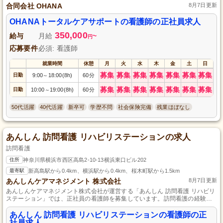
合同会社 OHANA
8月7日更新
OHANAトータルケアサポートの看護師の正社員求人
350,000
給与
月給
~
円
応募要件
必須: 看護師
就業時間
休憩
月
火
水
木
金
土
日
募集
募集
募集
募集
募集
募集
募集
日勤
9:00
18:00(8h)
60分
～
募集
募集
募集
募集
募集
募集
募集
日勤
10:00
19:00(8h)
60分
～
50代活躍
40代活躍
新卒可
学歴不問
社会保険完備
残業ほぼなし
あんしん 訪問看護 リハビリステーションの求人
訪問看護
住所
神奈川県横浜市西区高島2-10-13横浜東口ビル202
最寄駅
新高島駅から0.4km、横浜駅から0.4km、桜木町駅から1.5km
あんしんケアマネジメント 株式会社
8月7日更新
あんしんケアマネジメント株式会社が運営する「あんしん 訪問看護 リハビリ
ステーション」では、正社員の看護師を募集しています。訪問看護の経験を
活かし、利用者様の生活をサポートするやりがいある職場です。看護の実務
経験がある方、ぜひ私たちと一緒に働きましょう。安心して働ける環境で、
あんしん 訪問看護 リハビリステーションの看護師の正
あなたのスキルを存分に発揮してください。ご応募お待ちしています！
社員求人