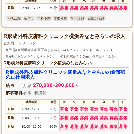
就業時間
休憩
月
火
水
木
金
土
日
募集
募集
募集
募集
募集
募集
募集
日勤
8:45
17:15
60分
～
50代活躍
新卒可
年齢不問
学歴不問
40代活躍
女性が活躍
R形成外科皮膚科クリニック横浜みなとみらいの求人
診療所・クリニック
住所
神奈川県横浜市西区みなとみらい4-6グランドセントラルテラス1F
最寄駅
みなとみらい駅から0.3km、桜木町駅から0.9km、横浜駅から1.0km
R形成外科皮膚科クリニック横浜みなとみらい
R形成外科皮膚科クリニック横浜みなとみらいの看護師
の正社員求人
270,000
300,000
給与
月給
~
円
応募要件
必須: 看護師
就業時間
休憩
月
火
水
木
金
土
日
募集
募集
募集
募集
募集
募集
募集
日勤
8:30
17:30
60分
～
募集
募集
募集
募集
募集
募集
募集
日勤
9:00
18:00
60分
～
募集
募集
募集
募集
募集
募集
募集
日勤
10:00
19:00
60分
～