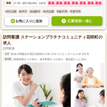
募集
募集
募集
募集
募集
募集
募集
夜勤
17:30
翌9:30(14h)
120分
～
50代活躍
新卒可
未経験可
40代活躍
年齢不問
学歴不問
応募画面へ進む
お気に入り
に
追加
訪問看護 ステーションプラチナコミュニティ花咲町の
求人
訪問看護
住所
神奈川県横浜市西区花咲町5-136-14タスクセンタービル2F 201号
最寄駅
高島町駅から0.5km、桜木町駅から0.6km、横浜駅から1.3km