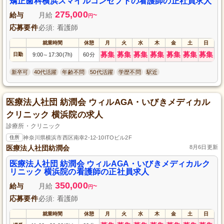
矯正歯科横浜スマイルコンセプトの看護師の正社員求人
275,000
給与
月給
~
円
応募要件
必須: 看護師
就業時間
休憩
月
火
水
木
金
土
日
募集
募集
募集
募集
募集
募集
募集
日勤
9:00
17:30(7h)
60分
～
新卒可
40代活躍
年齢不問
50代活躍
学歴不問
駅近
医療法人社団 紡潤会 ウィルAGA・いびきメディカル
クリニック 横浜院の求人
診療所・クリニック
住所
神奈川県横浜市西区南幸2-12-10ITOビル2F
医療法人社団紡潤会
8月6日更新
医療法人社団 紡潤会 ウィルAGA・いびきメディカルク
リニック 横浜院の看護師の正社員求人
350,000
給与
月給
~
円
応募要件
必須: 看護師
就業時間
休憩
月
火
水
木
金
土
日