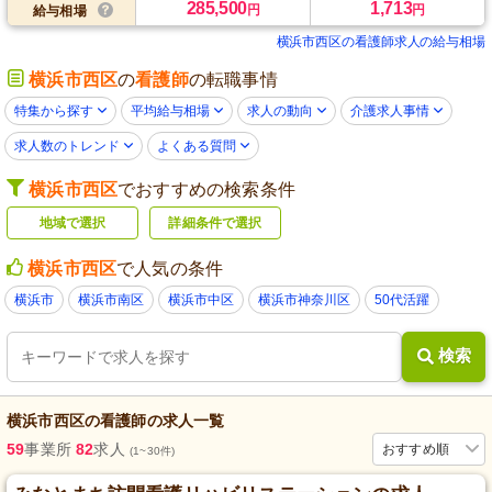
285,500
1,713
円
円
給与相場
横浜市西区の看護師求人の給与相場
横浜市西区
の
看護師
の転職事情
特集から探す
平均給与相場
求人の動向
介護求人事情
求人数のトレンド
よくある質問
横浜市西区
でおすすめの検索条件
地域で選択
詳細条件で選択
横浜市西区
で人気の条件
横浜市
横浜市南区
横浜市中区
横浜市神奈川区
50代活躍
検索
横浜市西区
の
看護師
の求人一覧
59
事業所
82
求人
おすすめ順
(1~30件)