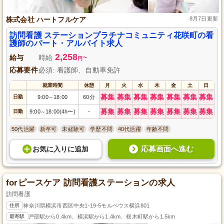
株式会社 ハートフルケア
8月7日更新
訪問看護 ステーションプラチナコミュニティ花咲町の看
護師のパート・アルバイト求人
2,258
給与
時給
~
円
応募要件
必須: 看護師、自動車免許
就業時間
休憩
月
火
水
木
金
土
日
募集
募集
募集
募集
募集
募集
募集
日勤
9:00
18:00
60分
～
募集
募集
募集
募集
募集
募集
募集
日勤
9:00
18:00(4h〜)
-
～
50代活躍
新卒可
未経験可
学歴不問
40代活躍
年齢不問
応募画面へ進む
お気に入り
に
追加
forピースケア 訪問看護ステーションの求人
訪問看護
住所
神奈川県横浜市西区中央1-19-5モルペウス横浜801
最寄駅
戸部駅から0.4km、横浜駅から1.4km、桜木町駅から1.5km