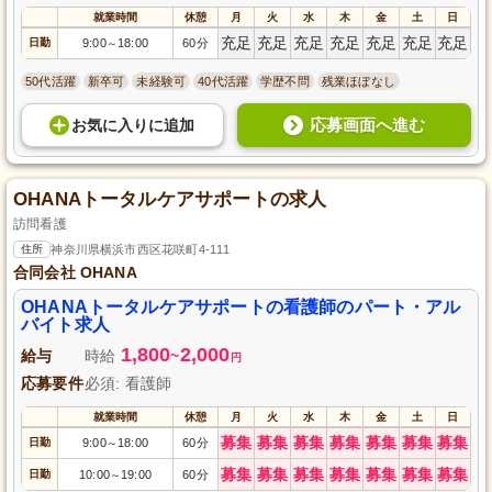
就業時間
休憩
月
火
水
木
金
土
日
充足
充足
充足
充足
充足
充足
充足
日勤
9:00
18:00
60分
～
50代活躍
新卒可
未経験可
40代活躍
学歴不問
残業ほぼなし
応募画面へ進む
お気に入り
に
追加
OHANAトータルケアサポートの求人
訪問看護
住所
神奈川県横浜市西区花咲町4-111
合同会社 OHANA
OHANAトータルケアサポートの看護師のパート・アル
バイト求人
1,800
2,000
給与
時給
~
円
応募要件
必須: 看護師
就業時間
休憩
月
火
水
木
金
土
日
募集
募集
募集
募集
募集
募集
募集
日勤
9:00
18:00
60分
～
募集
募集
募集
募集
募集
募集
募集
日勤
10:00
19:00
60分
～