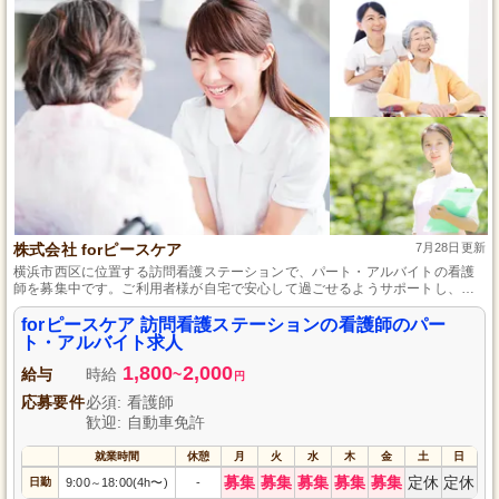
株式会社 forピースケア
7月28日更新
横浜市西区に位置する訪問看護ステーションで、パート・アルバイトの看護
師を募集中です。ご利用者様が自宅で安心して過ごせるようサポートし、生
活支援から介護に関するアドバイスまで提供します。経験がなくても、看護
師資格があれば挑戦可能で、土日休みでプライベートも充実。未経験の方で
forピースケア 訪問看護ステーションの看護師のパー
も安心のサポート体制が整っており、将来的には正社員への道も開かれてい
ト・アルバイト求人
ます。
1,800
2,000
給与
時給
~
円
応募要件
必須: 看護師
歓迎: 自動車免許
就業時間
休憩
月
火
水
木
金
土
日
募集
募集
募集
募集
募集
定休
定休
日勤
9:00
18:00(4h〜)
-
～