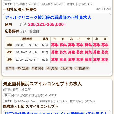
最寄駅
平沼橋駅から0.4km、横浜駅から0.7km、桜木町駅から2.0km
一般社団法人 翔慶会
8月6日更新
ディオクリニック横浜院の看護師の正社員求人
305,321
365,000
給与
月給
~
円
応募要件
必須: 看護師
就業時間
休憩
月
火
水
木
金
土
日
募集
募集
募集
募集
募集
募集
募集
日勤
10:00
19:00(8h)
60分
～
募集
募集
募集
募集
募集
募集
募集
遅番
10:00
20:00(8h)
60分
～
募集
募集
募集
募集
募集
募集
募集
遅番
11:00
20:00(8h)
60分
～
新卒可
50代活躍
年齢不問
40代活躍
学歴不問
即日勤務可
矯正歯科横浜スマイルコンセプトの求人
歯科診療所・技工所
住所
神奈川県横浜市西区北幸1-11-152F
最寄駅
横浜駅から0.5km、東神奈川駅から1.8km、桜木町駅から2.2km
医療法人社団 スマイルコンセプト