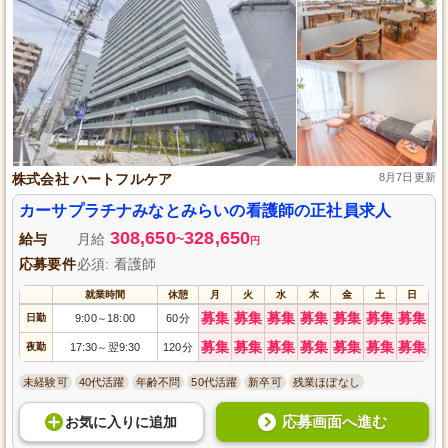
株式会社 ハートフルケア
8月7日更新
カーサプラチナみなとみらいの看護師の正社員求人
308,650
328,650
給与
月給
~
円
応募要件
必須: 看護師
就業時間
休憩
月
火
水
木
金
土
日
募集
募集
募集
募集
募集
募集
募集
日勤
9:00
18:00
60分
～
募集
募集
募集
募集
募集
募集
募集
夜勤
17:30
翌9:30
120分
～
未経験可
40代活躍
年齢不問
50代活躍
新卒可
残業ほぼなし
応募画面へ進む
お気に入り
に
追加