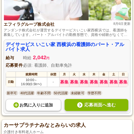
エフィラグループ株式会社
8月6日更新
アンダンテ株式会社が運営するデイサービスいこい家西横浜では、看護師を
募集しています。パート・アルバイトの勤務形態で、資格や経験がなくても
安心して働ける環境です。地域密着型の施設で、高齢者の方々に寄り添いな
がら、笑顔あふれる毎日をサポートしてみませんか？あなたの優しさとケア
デイサービス いこい家 西横浜の看護師のパート・アル
で、より豊かな生活を提供するお手伝いをしてください。ご応募お待ちして
バイト求人
おります。
2,042
給与
時給
円
応募要件
必須: 看護師、自動車免許
就業時間
休憩
月
火
水
木
金
土
日
10:00
～
募集
募集
募集
募集
募集
募集
募集
日勤
-
16:00(0.5h〜)
新卒可
40代活躍
年齢不問
50代活躍
未経験可
学歴不問
応募画面へ進む
お気に入り
に
追加
カーサプラチナみなとみらいの求人
介護付き有料老人ホーム