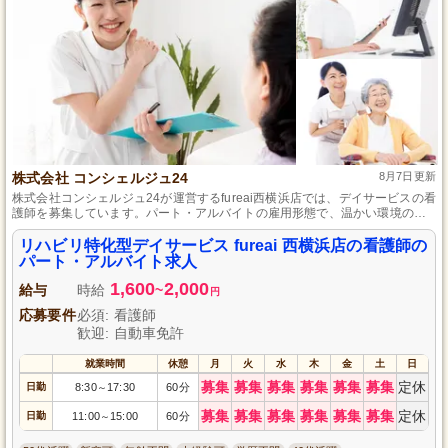
株式会社 コンシェルジュ24
8月7日更新
株式会社コンシェルジュ24が運営するfureai西横浜店では、デイサービスの看
護師を募集しています。パート・アルバイトの雇用形態で、温かい環境の中
で利用者とのふれあいを大切にする職場です。地域に根ざしたケアを提供
し、あなたの看護経験を活かして一緒に働きませんか？興味のある方はぜひ
リハビリ特化型デイサービス fureai 西横浜店の看護師の
ご応募ください。
パート・アルバイト求人
1,600
2,000
給与
時給
~
円
応募要件
必須: 看護師
歓迎: 自動車免許
就業時間
休憩
月
火
水
木
金
土
日
募集
募集
募集
募集
募集
募集
定休
日勤
8:30
17:30
60分
～
募集
募集
募集
募集
募集
募集
定休
日勤
11:00
15:00
60分
～