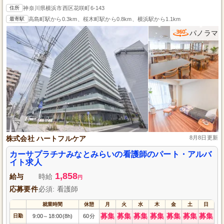
住所
神奈川県横浜市西区花咲町6-143
最寄駅
高島町駅から0.3km、桜木町駅から0.8km、横浜駅から1.1km
パノラマ
株式会社 ハートフルケア
8月8日更新
カーサプラチナみなとみらいの看護師のパート・アルバ
イト求人
1,858
給与
時給
円
応募要件
必須: 看護師
就業時間
休憩
月
火
水
木
金
土
日
募集
募集
募集
募集
募集
募集
募集
日勤
9:00
18:00(8h)
60分
～