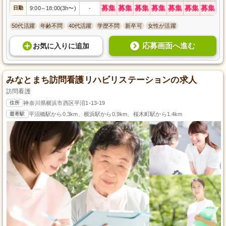
募集
募集
募集
募集
募集
募集
募集
日勤
9:00
18:00(3h〜)
-
～
50代活躍
年齢不問
40代活躍
学歴不問
新卒可
女性が活躍
応募画面へ進む
お気に入り
に
追加
みなとまち訪問看護リハビリステーションの求人
訪問看護
住所
神奈川県横浜市西区平沼1-13-19
最寄駅
平沼橋駅から0.3km、横浜駅から0.9km、桜木町駅から1.4km