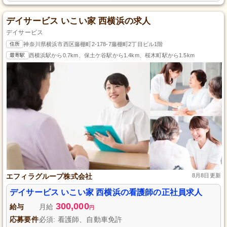
デイサービス いこい家 西横浜の求人
デイサービス
住所
神奈川県横浜市西区藤棚町2-178-7藤棚町2丁目ビル1階
最寄駅
西横浜駅から0.7km、保土ケ谷駅から1.4km、桜木町駅から1.5km
エフィラグループ株式会社
8月8日更新
デイサービス いこい家 西横浜の看護師の正社員求人
300,000
給与
月給
円
応募要件
必須: 看護師、自動車免許