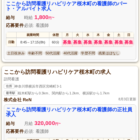
ここから訪問看護リハビリケア桜木町の看護師のパー
ト・アルバイト求人
1,800
給与
時給
~
円
応募要件
必須: 看護師
就業時間
休憩
月
火
水
木
金
土
日
募集
募集
募集
募集
募集
募集
募集
日勤
8:45
17:15(8h)
60分
～
土日祝休み
年齢不問
50代活躍
40代活躍
学歴不問
残業ほぼなし
ここから訪問看護リハビリケア桜木町の求人
訪問看護
住所
神奈川県横浜市西区宮崎町3-1
最寄駅
桜木町駅から0.3km、関内駅から1.2km、横浜駅から1.7km
株式会社 ReN
8月3日更新
ここから訪問看護リハビリケア桜木町の看護師の正社員
求人
320,000
給与
月給
~
円
応募要件
必須: 看護師