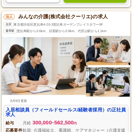
みんなの介護(株式会社クーリエ)の求人
法人
住所
東京都渋谷区恵比寿4-20-3恵比寿ガーデンプレイスタワー9F
最寄駅
恵比寿駅から0.6km、目黒駅から0.9km、代官山駅から1.1km
8月8日更新
入居相談員（フィールドセールス/経験者採用）の正社員
求人
300,000
562,500
給与
月給
~
円
応募要件
歓迎: 介護福祉士、看護師、ケアマネジャー（介護支援