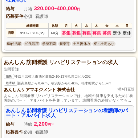
320,000
400,000
給与
月給
~
円
応募要件
必須: 看護師
就業時間
休憩
月
火
水
木
金
土
日
募集
募集
募集
募集
募集
定休
定休
日勤
9:00
18:00(8h)
60分
～
50代活躍
40代活躍
学歴不問
新卒可
土日祝休み
寮・社宅あり
あんしん 訪問看護 リハビリステーションの求人
訪問看護
住所
神奈川県横浜市西区高島2-10-13横浜東口ビル202
最寄駅
新高島駅から0.4km、横浜駅から0.4km、桜木町駅から1.5km
あんしんケアマネジメント 株式会社
8月6日更新
あんしん 訪問看護 リハビリステーションでは、地域の健康を支えるために看
護師のパート・アルバイトを募集しています。訪問看護の経験がなくても、
しっかりサポートしますので安心して働けます。私たちと一緒に、笑顔あふ
れる地域づくりを目指しませんか？お気軽にご応募ください。
あんしん 訪問看護 リハビリステーションの看護師のパ
ート・アルバイト求人
2,200
給与
時給
~
円
応募要件
必須: 看護師