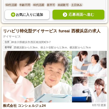
50代活躍
年齢不問
40代活躍
新卒可
未経験可
土日休み
応募画面へ進む
お気に入り
に
追加
リハビリ特化型デイサービス fureai 西横浜店の求人
デイサービス
住所
神奈川県横浜市西区南浅間町9-7
最寄駅
西横浜駅から0.3km、保土ケ谷駅から1.3km、横浜駅から1.7km
株式会社 コンシェルジュ24
8月7日更新