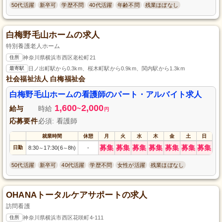
50代活躍
新卒可
学歴不問
40代活躍
年齢不問
残業ほぼなし
白梅野毛山ホームの求人
特別養護老人ホーム
住所
神奈川県横浜市西区老松町21
最寄駅
日ノ出町駅から0.3km、桜木町駅から0.9km、関内駅から1.3km
社会福祉法人 白梅福祉会
白梅野毛山ホームの看護師のパート・アルバイト求人
1,600
2,000
給与
時給
~
円
応募要件
必須: 看護師
就業時間
休憩
月
火
水
木
金
土
日
募集
募集
募集
募集
募集
募集
募集
日勤
8:30
17:30(6
8h)
-
～
～
50代活躍
新卒可
40代活躍
学歴不問
女性が活躍
残業ほぼなし
OHANAトータルケアサポートの求人
訪問看護
住所
神奈川県横浜市西区花咲町4-111