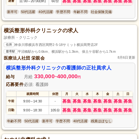
募集
募集
募集
募集
募集
募集
募集
遅番
11:00
20:00(8h)
60分
～
新卒可
50代活躍
40代活躍
学歴不問
年齢不問
社会保険完備
横浜整形外科クリニックの求人
診療所・クリニック
住所
神奈川県横浜市西区岡野2-5-18サミット横浜岡野店2F
最寄駅
平沼橋駅から0.6km、横浜駅から1.3km、保土ケ谷駅から1.7km
医療法人社団 栄親会
8月6日更新
横浜整形外科クリニックの看護師の正社員求人
330,000
400,000
給与
月給
~
円
応募要件
必須: 看護師
就業時間
休憩
月
火
水
木
金
土
日
募集
募集
募集
募集
募集
募集
募集
午前
9:00
14:30
-
～
募集
募集
募集
募集
募集
募集
募集
日勤
9:00
18:30
105分
～
年齢不問
50代活躍
新卒可
学歴不問
40代活躍
残業ほぼなし