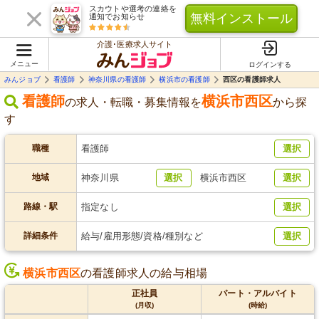
スカウトや選考の連絡を
無料インストール
通知でお知らせ
介護･医療求人サイト
メニュー
ログインする
みんジョブ
看護師
神奈川県の看護師
横浜市の看護師
西区の看護師求人
看護師
横浜市西区
の求人・転職・募集情報を
から探
す
職種
看護師
選択
地域
神奈川県
選択
横浜市西区
選択
路線・駅
指定なし
選択
詳細条件
給与/雇用形態/資格/種別など
選択
横浜市西区
の看護師求人の給与相場
正社員
パート・アルバイト
(月収)
(時給)