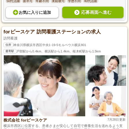
50代活躍
新卒可
年齢不問
未経験可
学歴不問
40代活躍
応募画面へ進む
お気に入り
に
追加
forピースケア 訪問看護ステーションの求人
訪問看護
住所
神奈川県横浜市西区中央1-19-5モルペウス横浜801
最寄駅
戸部駅から0.4km、横浜駅から1.4km、桜木町駅から1.5km
株式会社 forピースケア
7月28日更新
横浜市西区に位置する、患者さまが安心して自宅で療養生活を送れるよう支