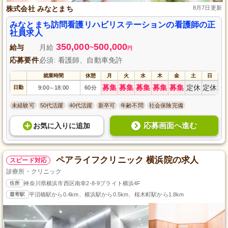
株式会社 みなとまち
8月7日更新
みなとまち訪問看護リハビリステーションの看護師の正
社員求人
350,000
500,000
給与
月給
~
円
応募要件
必須: 看護師、自動車免許
就業時間
休憩
月
火
水
木
金
土
日
募集
募集
募集
募集
募集
定休
定休
日勤
9:00
18:00
60分
～
未経験可
50代活躍
40代活躍
新卒可
年齢不問
社会保険完備
応募画面へ進む
お気に入り
に
追加
ペアライフクリニック 横浜院の求人
スピード対応
診療所・クリニック
住所
神奈川県横浜市西区南幸2-8-9ブライト横浜4F
最寄駅
平沼橋駅から0.4km、横浜駅から0.5km、桜木町駅から1.8km