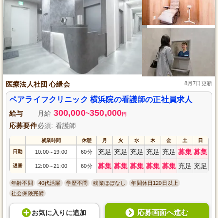
医療法人社団 心紲会
8月7日更新
ペアライフクリニック 横浜院の看護師の正社員求人
300,000
350,000
給与
月給
~
円
応募要件
必須: 看護師
就業時間
休憩
月
火
水
木
金
土
日
充足
充足
充足
充足
充足
募集
募集
日勤
10:00
19:00
60分
～
募集
募集
募集
募集
募集
充足
充足
遅番
12:00
21:00
60分
～
年齢不問
40代活躍
学歴不問
残業ほぼなし
年間休日120日以上
社会保険完備
応募画面へ進む
お気に入り
に
追加