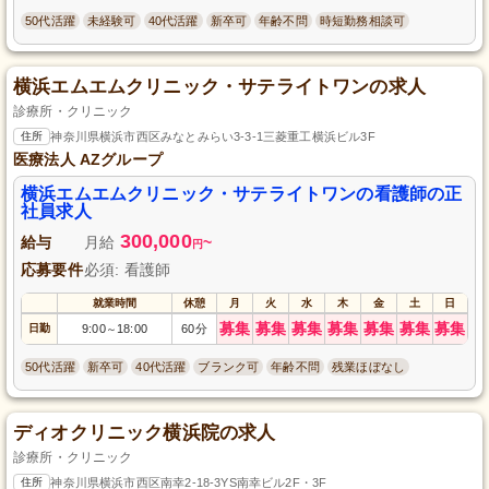
50代活躍
未経験可
40代活躍
新卒可
年齢不問
時短勤務相談可
横浜エムエムクリニック・サテライトワンの求人
診療所・クリニック
住所
神奈川県横浜市西区みなとみらい3-3-1三菱重工横浜ビル3F
医療法人 AZグループ
横浜エムエムクリニック・サテライトワンの看護師の正
社員求人
300,000
給与
月給
~
円
応募要件
必須: 看護師
就業時間
休憩
月
火
水
木
金
土
日
募集
募集
募集
募集
募集
募集
募集
日勤
9:00
18:00
60分
～
50代活躍
新卒可
40代活躍
ブランク可
年齢不問
残業ほぼなし
ディオクリニック横浜院の求人
診療所・クリニック
住所
神奈川県横浜市西区南幸2-18-3YS南幸ビル2F・3F