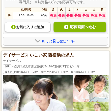
専門員） ※無資格の方でも応募可能です。
就業時間
休憩
月
火
水
木
金
土
日
募集
募集
募集
募集
募集
募集
募集
日勤
9:00
18:00
60分
～
応募画面へ進む
お気に入り
に
追加
もっと見る
(ほか14件)
デイサービス いこい家 西横浜の求人
デイサービス
住所
神奈川県横浜市西区藤棚町2-178-7藤棚町2丁目ビル1階
最寄駅
西横浜駅から0.7km、保土ケ谷駅から1.4km、桜木町駅から1.5km