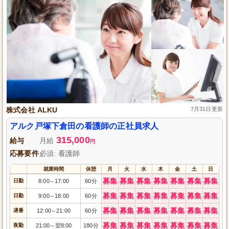
株式会社 ALKU
7月31日更新
アルク戸塚下倉田の看護師の正社員求人
315,000
給与
月給
円
応募要件
必須: 看護師
就業時間
休憩
月
火
水
木
金
土
日
募集
募集
募集
募集
募集
募集
募集
日勤
8:00
17:00
60分
～
募集
募集
募集
募集
募集
募集
募集
日勤
9:00
18:00
60分
～
募集
募集
募集
募集
募集
募集
募集
遅番
12:00
21:00
60分
～
募集
募集
募集
募集
募集
募集
募集
夜勤
21:00
翌8:00
180分
～