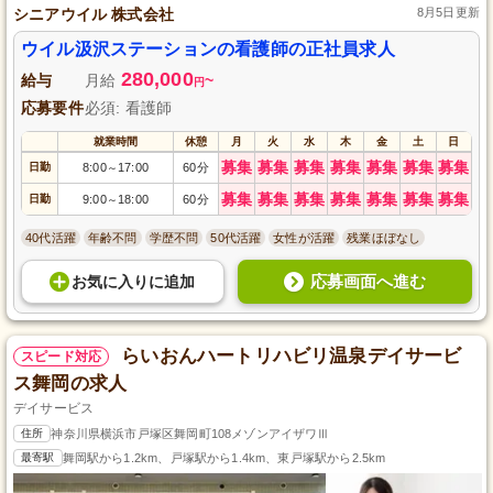
シニアウイル 株式会社
8月5日更新
ウイル汲沢ステーションの看護師の正社員求人
280,000
給与
月給
~
円
応募要件
必須: 看護師
就業時間
休憩
月
火
水
木
金
土
日
募集
募集
募集
募集
募集
募集
募集
日勤
8:00
17:00
60分
～
募集
募集
募集
募集
募集
募集
募集
日勤
9:00
18:00
60分
～
40代活躍
年齢不問
学歴不問
50代活躍
女性が活躍
残業ほぼなし
応募画面へ進む
お気に入り
に
追加
らいおんハートリハビリ温泉デイサービ
スピード対応
ス舞岡の求人
デイサービス
住所
神奈川県横浜市戸塚区舞岡町108メゾンアイザワⅢ
最寄駅
舞岡駅から1.2km、戸塚駅から1.4km、東戸塚駅から2.5km