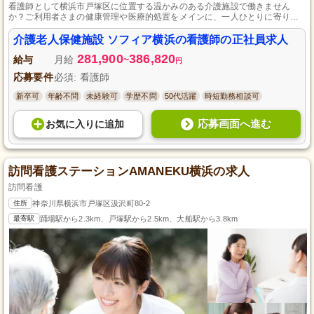
看護師として横浜市戸塚区に位置する温かみのある介護施設で働きません
か？ご利用者さまの健康管理や医療的処置をメインに、一人ひとりに寄り添
ったケアを通して、心と体の両面からの癒しを提供しています。経験豊富な
スタッフによる丁寧な指導のもと、専門性とやりがいを感じながら成長でき
介護老人保健施設 ソフィア横浜の看護師の正社員求人
る環境が整っています。
281,900
386,820
給与
月給
~
円
応募要件
必須: 看護師
新卒可
年齢不問
未経験可
学歴不問
50代活躍
時短勤務相談可
応募画面へ進む
お気に入り
に
追加
訪問看護ステーションAMANEKU横浜の求人
訪問看護
住所
神奈川県横浜市戸塚区汲沢町80-2
最寄駅
踊場駅から2.3km、戸塚駅から2.5km、大船駅から3.8km