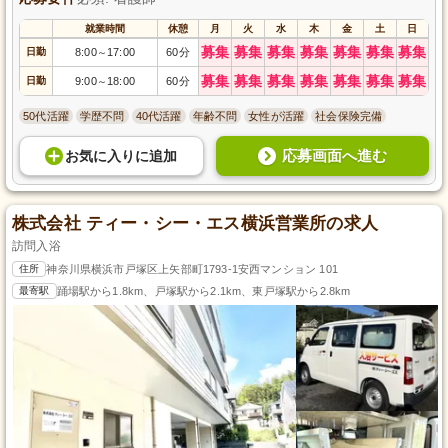
就業時間
休憩
月
火
水
木
金
土
日
募集
募集
募集
募集
募集
募集
募集
日勤
8:00
17:00
60分
～
募集
募集
募集
募集
募集
募集
募集
日勤
9:00
18:00
60分
～
50代活躍
学歴不問
40代活躍
年齢不問
女性が活躍
社会保険完備
応募画面へ進む
お気に入り
に
追加
株式会社 ティー・シー・エス横浜営業所の求人
訪問入浴
住所
神奈川県横浜市戸塚区上矢部町1793-1安西マンション 101
最寄駅
踊場駅から1.8km、戸塚駅から2.1km、東戸塚駅から2.8km