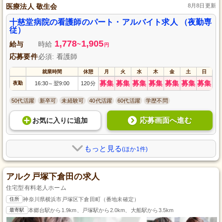
医療法人 敬生会
8月8日更新
十慈堂病院の看護師のパート・アルバイト求人 （夜勤専
従）
1,778
1,905
給与
時給
~
円
応募要件
必須: 看護師
就業時間
休憩
月
火
水
木
金
土
日
募集
募集
募集
募集
募集
募集
募集
夜勤
16:30
翌9:00
120分
～
50代活躍
新卒可
未経験可
40代活躍
60代活躍
学歴不問
応募画面へ進む
お気に入り
に
追加
もっと見る
(ほか1件)
アルク戸塚下倉田の求人
住宅型有料老人ホーム
住所
神奈川県横浜市戸塚区下倉田町（番地未確定）
最寄駅
本郷台駅から1.9km、戸塚駅から2.0km、大船駅から3.5km