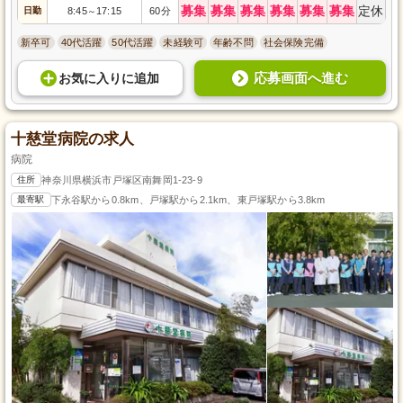
募集
募集
募集
募集
募集
募集
定休
日勤
8:45
17:15
60分
～
新卒可
40代活躍
50代活躍
未経験可
年齢不問
社会保険完備
応募画面へ進む
お気に入り
に
追加
十慈堂病院の求人
病院
住所
神奈川県横浜市戸塚区南舞岡1-23-9
最寄駅
下永谷駅から0.8km、戸塚駅から2.1km、東戸塚駅から3.8km