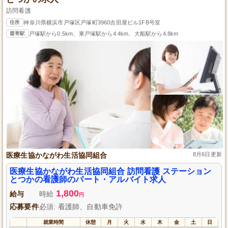
訪問看護
住所
神奈川県横浜市戸塚区戸塚町3960吉田屋ビル1FB号室
最寄駅
戸塚駅から0.5km、東戸塚駅から4.4km、大船駅から4.8km
医療生協かながわ生活協同組合
8月6日更新
医療生協かながわ生活協同組合 訪問看護 ステーション
とつかの看護師のパート・アルバイト求人
1,800
給与
時給
円
応募要件
必須: 看護師、自動車免許
就業時間
休憩
月
火
水
木
金
土
日