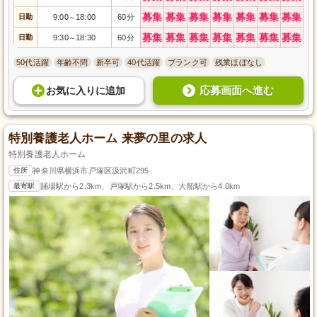
募集
募集
募集
募集
募集
募集
募集
日勤
9:00
18:00
60分
～
募集
募集
募集
募集
募集
募集
募集
日勤
9:30
18:30
60分
～
50代活躍
年齢不問
新卒可
40代活躍
ブランク可
残業ほぼなし
応募画面へ進む
お気に入り
に
追加
特別養護老人ホーム 来夢の里の求人
特別養護老人ホーム
住所
神奈川県横浜市戸塚区汲沢町295
最寄駅
踊場駅から2.3km、戸塚駅から2.5km、大船駅から4.0km