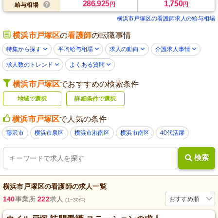
286,925
1,750
円
円
給与相場
横浜市戸塚区の看護師求人の給与相場
横浜市戸塚区
の
看護師
の転職事情
特集から探す
平均給与相場
求人の動向
介護求人事情
求人数のトレンド
よくある質問
横浜市戸塚区
でおすすめの検索条件
地域で選択
詳細条件で選択
横浜市戸塚区
で人気の条件
藤沢市
横浜市泉区
横浜市港南区
横浜市南区
40代活躍
検索
横浜市戸塚区
の
看護師
の求人一覧
140
事業所
222
求人
おすすめ順
(1~30件)