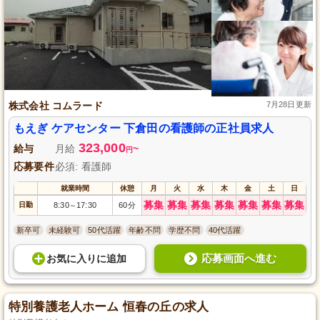
株式会社 コムラード
7月28日更新
もえぎ ケアセンター 下倉田の看護師の正社員求人
323,000
給与
月給
~
円
応募要件
必須: 看護師
就業時間
休憩
月
火
水
木
金
土
日
募集
募集
募集
募集
募集
募集
募集
日勤
8:30
17:30
60分
～
新卒可
未経験可
50代活躍
年齢不問
学歴不問
40代活躍
応募画面へ進む
お気に入り
に
追加
特別養護老人ホーム 恒春の丘の求人