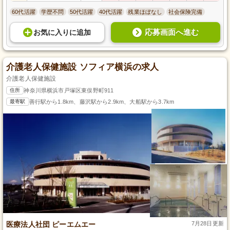
60代活躍
学歴不問
50代活躍
40代活躍
残業ほぼなし
社会保険完備
応募画面へ進む
お気に入り
に
追加
介護老人保健施設 ソフィア横浜の求人
介護老人保健施設
住所
神奈川県横浜市戸塚区東俣野町911
最寄駅
善行駅から1.8km、藤沢駅から2.9km、大船駅から3.7km
医療法人社団 ピーエムエー
7月28日更新