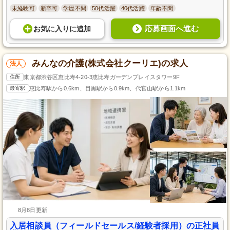
未経験可
新卒可
学歴不問
50代活躍
40代活躍
年齢不問
応募画面へ進む
お気に入り
に
追加
みんなの介護(株式会社クーリエ)の求人
法人
住所
東京都渋谷区恵比寿4-20-3恵比寿ガーデンプレイスタワー9F
最寄駅
恵比寿駅から0.6km、目黒駅から0.9km、代官山駅から1.1km
8月8日更新
入居相談員（フィールドセールス/経験者採用）の正社員