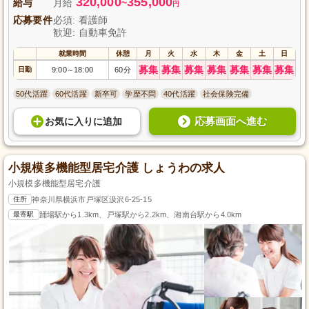
320,000
355,000
給与
月給
~
円
応募要件
必須: 看護師
歓迎: 自動車免許
就業時間
休憩
月
火
水
木
金
土
日
募集
募集
募集
募集
募集
募集
募集
日勤
9:00
18:00
60分
～
50代活躍
60代活躍
新卒可
学歴不問
40代活躍
社会保険完備
応募画面へ進む
お気に入り
に
追加
小規模多機能型居宅介護 しょうわの求人
小規模多機能型居宅介護
住所
神奈川県横浜市戸塚区汲沢6-25-15
最寄駅
踊場駅から1.3km、戸塚駅から2.2km、湘南台駅から4.0km