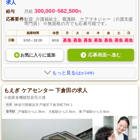
求人
300,000
562,500
給与
月給
~
円
応募要件
歓迎: 介護福祉士、看護師、ケアマネジャー（介護支援
専門員） ※無資格の方でも応募可能です。
就業時間
休憩
月
火
水
木
金
土
日
募集
募集
募集
募集
募集
募集
募集
日勤
9:00
18:00
60分
～
応募画面へ進む
お気に入り
に
追加
もっと見る
(ほか14件)
もえぎ ケアセンター 下倉田の求人
小規模多機能型居宅介護
住所
神奈川県横浜市戸塚区下倉田町794-1
最寄駅
戸塚駅から1.9km、大船駅から3.4km、東戸塚駅から5.4km