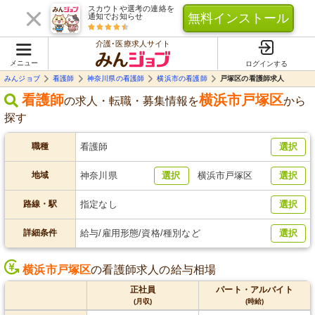
スカウトや選考の連絡を
無料インストール
通知でお知らせ
介護･医療求人サイト
メニュー
ログインする
みんジョブ
看護師
神奈川県の看護師
横浜市の看護師
戸塚区の看護師求人
看護師
横浜市戸塚区
の求人・転職・募集情報を
から
探す
職種
看護師
選択
地域
神奈川県
選択
横浜市戸塚区
選択
路線・駅
指定なし
選択
詳細条件
給与/雇用形態/資格/種別など
選択
横浜市戸塚区
の看護師求人の給与相場
正社員
パート・アルバイト
(月収)
(時給)