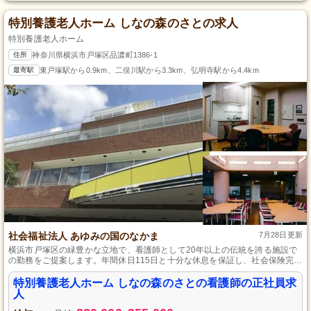
特別養護老人ホーム しなの森のさとの求人
特別養護老人ホーム
住所
神奈川県横浜市戸塚区品濃町1386-1
最寄駅
東戸塚駅から0.9km、二俣川駅から3.3km、弘明寺駅から4.4km
社会福祉法人 あゆみの国のなかま
7月28日更新
横浜市戸塚区の緑豊かな立地で、看護師として20年以上の伝統を誇る施設で
の勤務をご提案します。年間休日115日と十分な休息を保証し、社会保険完
備、育休取得実績ありで、長く安心して働ける環境を整えています。あなた
の資格と情熱を、在宅生活が困難な方々の支えにしてみませんか。
特別養護老人ホーム しなの森のさとの看護師の正社員求
人