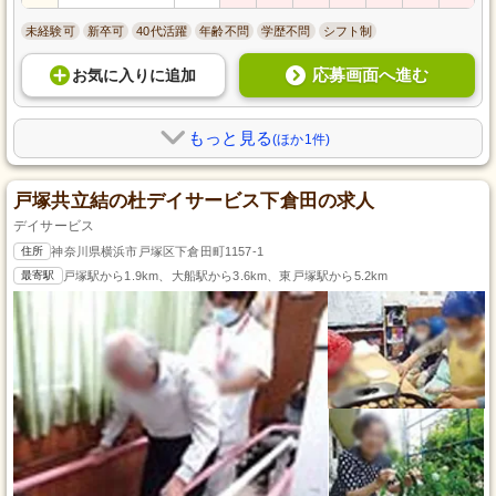
未経験可
新卒可
40代活躍
年齢不問
学歴不問
シフト制
応募画面へ進む
お気に入り
に
追加
もっと見る
(ほか1件)
戸塚共立結の杜デイサービス下倉田の求人
デイサービス
住所
神奈川県横浜市戸塚区下倉田町1157-1
最寄駅
戸塚駅から1.9km、大船駅から3.6km、東戸塚駅から5.2km