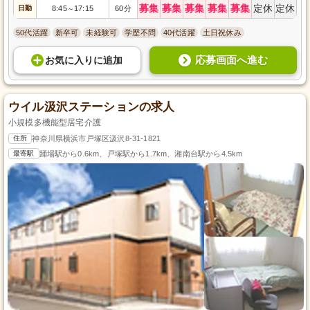
募集
募集
募集
募集
募集
定休
定休
日勤
8:45
17:15
60分
～
50代活躍
新卒可
未経験可
学歴不問
40代活躍
土日祝休み
応募画面へ進む
お気に入り
に
追加
ウイル汲沢ステーションの求人
小規模多機能型居宅介護
住所
神奈川県横浜市戸塚区汲沢8-31-1821
最寄駅
踊場駅から0.6km、戸塚駅から1.7km、湘南台駅から4.5km