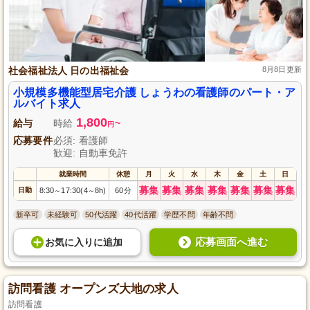
社会福祉法人 日の出福祉会
8月8日更新
小規模多機能型居宅介護 しょうわの看護師のパート・ア
ルバイト求人
1,800
給与
時給
~
円
応募要件
必須: 看護師
歓迎: 自動車免許
就業時間
休憩
月
火
水
木
金
土
日
募集
募集
募集
募集
募集
募集
募集
日勤
8:30
17:30(4
8h)
60分
～
～
新卒可
未経験可
50代活躍
40代活躍
学歴不問
年齢不問
応募画面へ進む
お気に入り
に
追加
訪問看護 オープンズ大地の求人
訪問看護