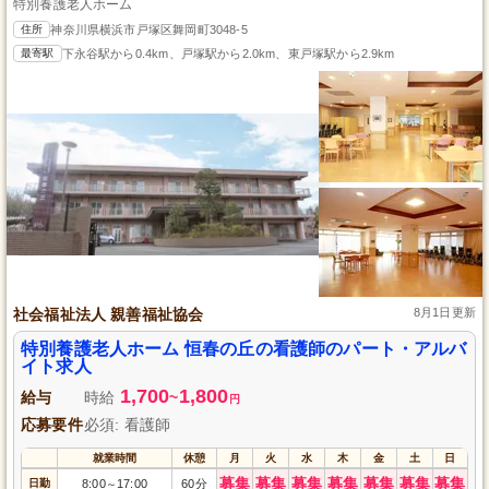
特別養護老人ホーム
住所
神奈川県横浜市戸塚区舞岡町3048-5
最寄駅
下永谷駅から0.4km、戸塚駅から2.0km、東戸塚駅から2.9km
社会福祉法人 親善福祉協会
8月1日更新
特別養護老人ホーム 恒春の丘の看護師のパート・アルバ
イト求人
1,700
1,800
給与
時給
~
円
応募要件
必須: 看護師
就業時間
休憩
月
火
水
木
金
土
日
募集
募集
募集
募集
募集
募集
募集
日勤
8:00
17:00
60分
～