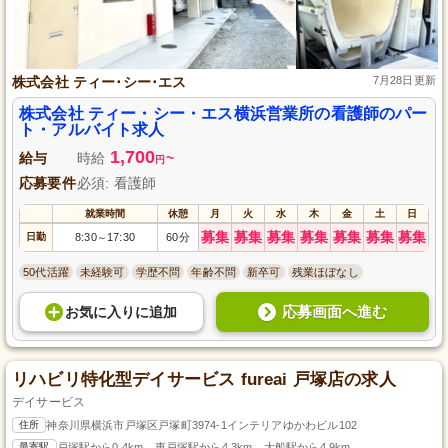
株式会社 ティー･シー･エス
7月28日更新
株式会社 ティー・シー・エス横浜営業所の看護師のパー
ト・アルバイト求人
1,700
給与
時給
~
円
応募要件
必須: 看護師
就業時間
休憩
月
火
水
木
金
土
日
募集
募集
募集
募集
募集
募集
募集
日勤
8:30
17:30
60分
～
50代活躍
未経験可
学歴不問
年齢不問
新卒可
残業ほぼなし
応募画面へ進む
お気に入り
に
追加
リハビリ特化型デイサービス fureai 戸塚店の求人
デイサービス
住所
神奈川県横浜市戸塚区戸塚町3974-1インテリアゆかわビル102
最寄駅
戸塚駅から0.4km、東戸塚駅から4.3km、大船駅から4.9km