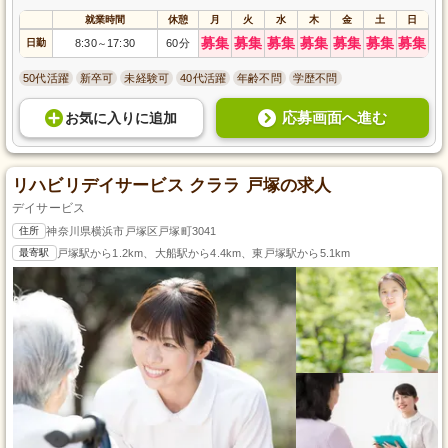
就業時間
休憩
月
火
水
木
金
土
日
募集
募集
募集
募集
募集
募集
募集
日勤
8:30
17:30
60分
～
50代活躍
新卒可
未経験可
40代活躍
年齢不問
学歴不問
応募画面へ進む
お気に入り
に
追加
リハビリデイサービス クララ 戸塚の求人
デイサービス
住所
神奈川県横浜市戸塚区戸塚町3041
最寄駅
戸塚駅から1.2km、大船駅から4.4km、東戸塚駅から5.1km