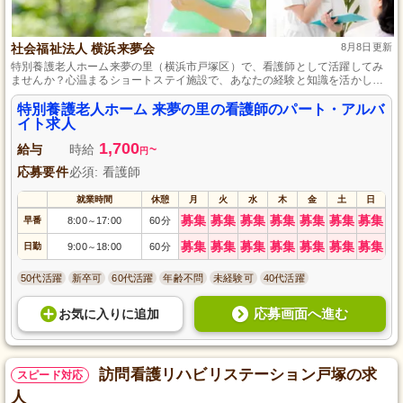
社会福祉法人 横浜来夢会
8月8日更新
特別養護老人ホーム来夢の里（横浜市戸塚区）で、看護師として活躍してみ
ませんか？心温まるショートステイ施設で、あなたの経験と知識を活かし、
利用者様の健康管理やケアを行うことで安心・安全な毎日をサポートしま
す。私生活とのバランスを大切にできる柔軟なシフト制を導入しており、ラ
特別養護老人ホーム 来夢の里の看護師のパート・アルバ
イフスタイルに応じた働き方が可能です。一緒に笑顔あふれる職場を創り上
イト求人
げましょう。
1,700
給与
時給
~
円
応募要件
必須: 看護師
就業時間
休憩
月
火
水
木
金
土
日
募集
募集
募集
募集
募集
募集
募集
早番
8:00
17:00
60分
～
募集
募集
募集
募集
募集
募集
募集
日勤
9:00
18:00
60分
～
50代活躍
新卒可
60代活躍
年齢不問
未経験可
40代活躍
応募画面へ進む
お気に入り
に
追加
訪問看護リハビリステーション戸塚の求
スピード対応
人