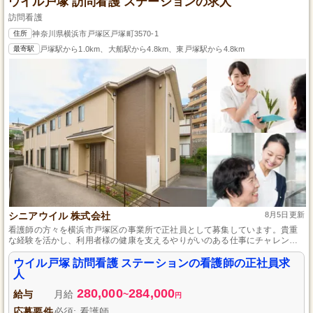
ウイル戸塚 訪問看護 ステーションの求人
訪問看護
住所
神奈川県横浜市戸塚区戸塚町3570-1
最寄駅
戸塚駅から1.0km、大船駅から4.8km、東戸塚駅から4.8km
シニアウイル 株式会社
8月5日更新
看護師の方々を横浜市戸塚区の事業所で正社員として募集しています。貴重
な経験を活かし、利用者様の健康を支えるやりがいのある仕事にチャレンジ
しませんか？社会保険完備で安定を求める方にもぴったりです。また、マイ
カー通勤が許可されているので、通勤のストレスを感じることなく、毎日の
ウイル戸塚 訪問看護 ステーションの看護師の正社員求
業務に集中できます。新入社員も安心の研修制度でスムーズに業務に慣れる
人
ことができます。
280,000
284,000
給与
月給
~
円
応募要件
必須: 看護師