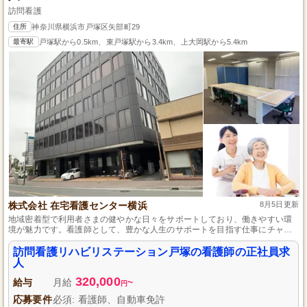
訪問看護
住所
神奈川県横浜市戸塚区矢部町29
最寄駅
戸塚駅から0.5km、東戸塚駅から3.4km、上大岡駅から5.4km
株式会社 在宅看護センター横浜
8月5日更新
地域密着型で利用者さまの健やかな日々をサポートしており、働きやすい環
境が魅力です。看護師として、豊かな人生のサポートを目指す仕事にチャレ
ンジしませんか？スタッフ間のコミュニケーションも活発で、横浜市戸塚区
の安心と安全を一緒に作り上げていけます。
訪問看護リハビリステーション戸塚の看護師の正社員求
人
320,000
給与
月給
~
円
応募要件
必須: 看護師、自動車免許