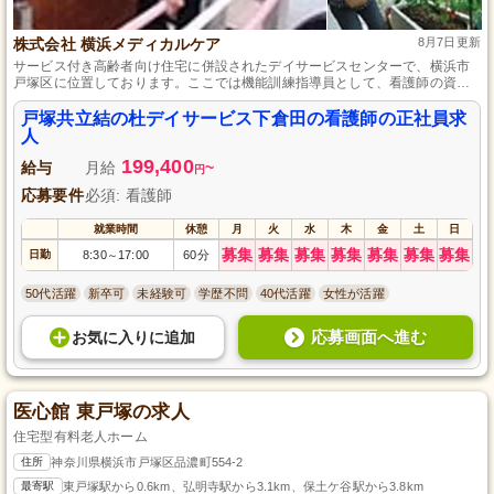
株式会社 横浜メディカルケア
8月7日更新
サービス付き高齢者向け住宅に併設されたデイサービスセンターで、横浜市
戸塚区に位置しております。ここでは機能訓練指導員として、看護師の資格
を活かし、運動指導やリハビリテーションなど多様なサポートを提供しま
す。未経験でも入社後正社員として働けるため、看護師として新たなキャリ
戸塚共立結の杜デイサービス下倉田の看護師の正社員求
アを築きたい方には最適な環境です。
人
199,400
給与
月給
~
円
応募要件
必須: 看護師
就業時間
休憩
月
火
水
木
金
土
日
募集
募集
募集
募集
募集
募集
募集
日勤
8:30
17:00
60分
～
50代活躍
新卒可
未経験可
学歴不問
40代活躍
女性が活躍
応募画面へ進む
お気に入り
に
追加
医心館 東戸塚の求人
住宅型有料老人ホーム
住所
神奈川県横浜市戸塚区品濃町554-2
最寄駅
東戸塚駅から0.6km、弘明寺駅から3.1km、保土ケ谷駅から3.8km