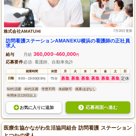
株式会社AMATUHI
7月28日更新
訪問看護ステーションAMANEKU横浜の看護師の正社員
求人
360,000
460,000
給与
月給
~
円
応募要件
必須: 看護師、自動車免許
就業時間
休憩
月
火
水
木
金
土
日
募集
募集
募集
募集
募集
募集
定休
日勤
9:00
19:00(8.8h)
75分
～
50代活躍
40代活躍
学歴不問
未経験可
残業ほぼなし
年間休日120日以上
応募画面へ進む
お気に入り
に
追加
医療生協かながわ生活協同組合 訪問看護 ステーション
とつかの求人