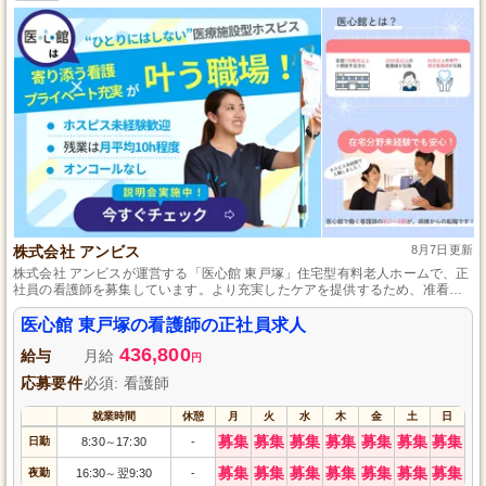
株式会社 アンビス
8月7日更新
株式会社 アンビスが運営する「医心館 東戸塚」住宅型有料老人ホームで、正
社員の看護師を募集しています。より充実したケアを提供するため、准看護
師以上の資格を持つ方が対象です。安心して働ける環境で、一緒に高齢者の
生活を支えませんか？詳細はお早めにお問い合わせください。
医心館 東戸塚の看護師の正社員求人
436,800
給与
月給
円
応募要件
必須: 看護師
就業時間
休憩
月
火
水
木
金
土
日
募集
募集
募集
募集
募集
募集
募集
日勤
8:30
17:30
-
～
募集
募集
募集
募集
募集
募集
募集
夜勤
16:30
翌9:30
-
～