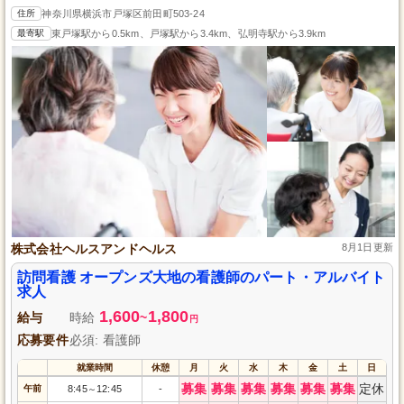
住所
神奈川県横浜市戸塚区前田町503-24
最寄駅
東戸塚駅から0.5km、戸塚駅から3.4km、弘明寺駅から3.9km
株式会社ヘルスアンドヘルス
8月1日更新
訪問看護 オープンズ大地の看護師のパート・アルバイト
求人
1,600
1,800
給与
時給
~
円
応募要件
必須: 看護師
就業時間
休憩
月
火
水
木
金
土
日
募集
募集
募集
募集
募集
募集
定休
午前
8:45
12:45
-
～