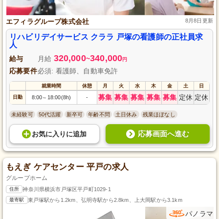
エフィラグループ株式会社
8月8日更新
リハビリデイサービス クララ 戸塚の看護師の正社員求
人
320,000
340,000
給与
月給
~
円
応募要件
必須: 看護師、自動車免許
就業時間
休憩
月
火
水
木
金
土
日
募集
募集
募集
募集
募集
定休
定休
日勤
8:00
18:00(8h)
-
～
未経験可
50代活躍
新卒可
年齢不問
土日休み
残業ほぼなし
応募画面へ進む
お気に入り
に
追加
もえぎ ケアセンター 平戸の求人
グループホーム
住所
神奈川県横浜市戸塚区平戸町1029-1
最寄駅
東戸塚駅から1.2km、弘明寺駅から2.8km、上大岡駅から3.1km
パノラマ