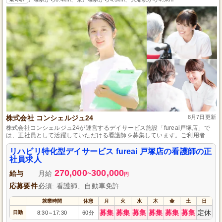
株式会社 コンシェルジュ24
8月7日更新
株式会社コンシェルジュ24が運営するデイサービス施設「fureai戸塚店」で
は、正社員として活躍していただける看護師を募集しています。ご利用者様
の日常生活を支えながら、専門知識とスキルを活かせる職場です。和やかな
環境で、地域に密着したケアを提供します。あなたの経験と資格を生かし
リハビリ特化型デイサービス fureai 戸塚店の看護師の正
て、一緒に働きませんか？まずはご相談ください。
社員求人
270,000
300,000
給与
月給
~
円
応募要件
必須: 看護師、自動車免許
就業時間
休憩
月
火
水
木
金
土
日
募集
募集
募集
募集
募集
募集
定休
日勤
8:30
17:30
60分
～