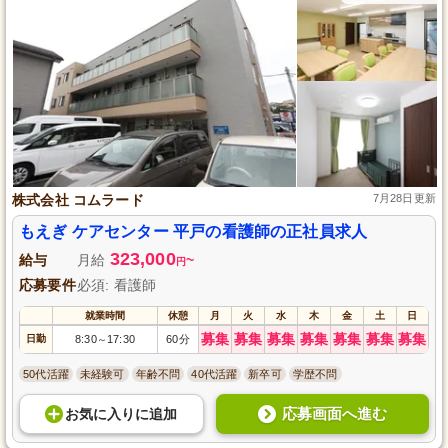
株式会社 コムラード
7月28日更新
もえぎ ケアセンター 平戸の看護師の正社員求人
323,000
給与
月給
~
円
応募要件
必須: 看護師
就業時間
休憩
月
火
水
木
金
土
日
募集
募集
募集
募集
募集
募集
募集
日勤
8:30
17:30
60分
～
50代活躍
未経験可
年齢不問
40代活躍
新卒可
学歴不問
応募画面へ進む
お気に入り
に
追加