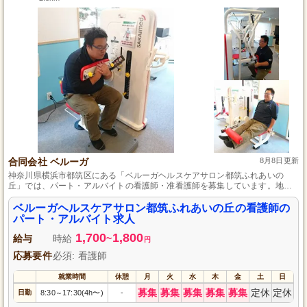
合同会社 ベルーガ
8月8日更新
神奈川県横浜市都筑区にある「ベルーガヘルスケアサロン都筑ふれあいの
丘」では、パート・アルバイトの看護師・准看護師を募集しています。地域
の方々の健康を支えるデイサービスで、あなたの経験と知識を活かしません
か？アットホームな職場環境で、多職種と協力しながら質の高いケアを提供
ベルーガヘルスケアサロン都筑ふれあいの丘の看護師の
し、利用者様の笑顔を一緒に作りましょう。明るく開放感のある院内で、新
パート・アルバイト求人
たな人間関係を築く楽しみもあります。皆様のご応募をお待ちしています。
1,700
1,800
給与
時給
~
円
応募要件
必須: 看護師
就業時間
休憩
月
火
水
木
金
土
日
募集
募集
募集
募集
募集
定休
定休
日勤
8:30
17:30(4h〜)
-
～