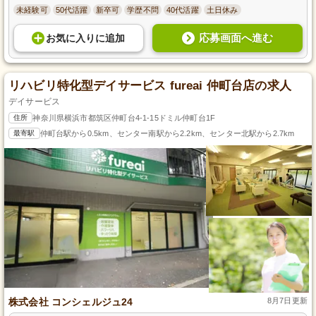
未経験可
50代活躍
新卒可
学歴不問
40代活躍
土日休み
応募画面へ進む
お気に入り
に
追加
リハビリ特化型デイサービス fureai 仲町台店の求人
デイサービス
住所
神奈川県横浜市都筑区仲町台4-1-15ドミル仲町台1F
最寄駅
仲町台駅から0.5km、センター南駅から2.2km、センター北駅から2.7km
株式会社 コンシェルジュ24
8月7日更新