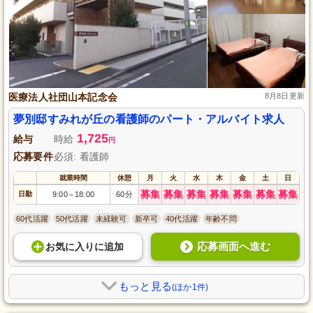
医療法人社団山本記念会
8月8日更新
夢別邸すみれが丘の看護師のパート・アルバイト求人
1,725
給与
時給
円
応募要件
必須: 看護師
就業時間
休憩
月
火
水
木
金
土
日
募集
募集
募集
募集
募集
募集
募集
日勤
9:00
18:00
60分
～
60代活躍
50代活躍
未経験可
新卒可
40代活躍
年齢不問
応募画面へ進む
お気に入り
に
追加
もっと見る
(ほか1件)