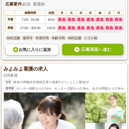
応募要件
必須: 看護師
就業時間
休憩
月
火
水
木
金
土
日
募集
募集
募集
募集
募集
募集
募集
早番
7:00
19:00
60分
～
募集
募集
募集
募集
募集
募集
募集
夜勤
17:00
翌9:00
120分
～
50代活躍
新卒可
学歴不問
年齢不問
40代活躍
シフト制
応募画面へ進む
お気に入り
に
追加
みよみよ看護の求人
訪問看護
住所
神奈川県横浜市都筑区茅ケ崎東4-2-1シュシュ都筑1F
最寄駅
センター南駅から0.3km、センター北駅から0.9km、あざみ野駅から3.3km