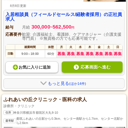
8月8日更新
入居相談員（フィールドセールス/経験者採用）の正社員
求人
300,000
562,500
給与
月給
~
円
応募要件
歓迎: 介護福祉士、看護師、ケアマネジャー（介護支援
専門員） ※無資格の方でも応募可能です。
就業時間
休憩
月
火
水
木
金
土
日
募集
募集
募集
募集
募集
募集
募集
日勤
9:00
18:00
60分
～
応募画面へ進む
お気に入り
に
追加
もっと見る
(ほか14件)
ふれあいの丘クリニック・医科の求人
診療所・クリニック
住所
神奈川県横浜市都筑区大丸8-10
都筑ふれあいの丘駅から0.3km、センター南駅から1.7km、センター北駅か
最寄駅
ら2.6km