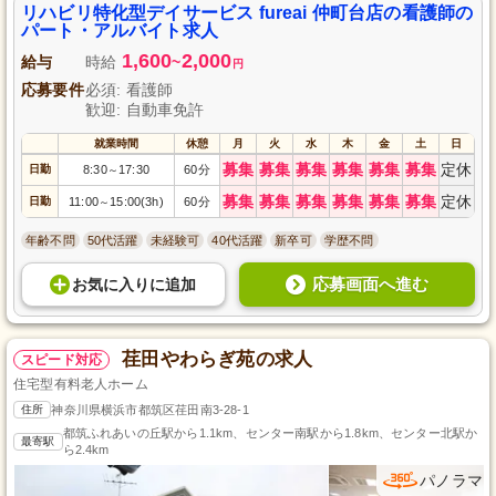
リハビリ特化型デイサービス fureai 仲町台店の看護師の
パート・アルバイト求人
1,600
2,000
給与
時給
~
円
応募要件
必須: 看護師
歓迎: 自動車免許
就業時間
休憩
月
火
水
木
金
土
日
募集
募集
募集
募集
募集
募集
定休
日勤
8:30
17:30
60分
～
募集
募集
募集
募集
募集
募集
定休
日勤
11:00
15:00(3h)
60分
～
年齢不問
50代活躍
未経験可
40代活躍
新卒可
学歴不問
応募画面へ進む
お気に入り
に
追加
荏田やわらぎ苑の求人
スピード対応
住宅型有料老人ホーム
住所
神奈川県横浜市都筑区荏田南3-28-1
都筑ふれあいの丘駅から1.1km、センター南駅から1.8km、センター北駅か
最寄駅
ら2.4km
パノラマ