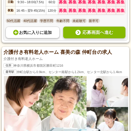
募集
募集
募集
募集
募集
募集
募集
日勤
9:30
18:00(7.5h)
60分
～
募集
募集
募集
募集
募集
募集
募集
夜勤
16:45
翌9:45(15h)
120分
～
50代活躍
40代活躍
学歴不問
年齢不問
未経験可
新卒可
応募画面へ進む
お気に入り
に
追加
介護付き有料老人ホーム 喜美の森 仲町台の求人
介護付き有料老人ホーム
住所
神奈川県横浜市都筑区勝田町1216
最寄駅
仲町台駅から0.9km、センター南駅から1.2km、センター北駅から1.4km