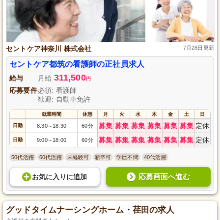
セントケア神奈川 株式会社
7月28日更新
セントケア都筑の看護師の正社員求人
311,500
給与
月給
円
応募要件
必須: 看護師
歓迎: 自動車免許
就業時間
休憩
月
火
水
木
金
土
日
募集
募集
募集
募集
募集
募集
定休
日勤
8:30
18:30
60分
～
募集
募集
募集
募集
募集
募集
定休
日勤
9:00
18:00
60分
～
50代活躍
60代活躍
未経験可
新卒可
学歴不問
40代活躍
応募画面へ進む
お気に入り
に
追加
グッドタイムナーシングホーム・荏田の求人