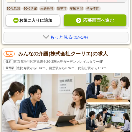
50代活躍
60代活躍
未経験可
新卒可
年齢不問
学歴不問
応募画面へ進む
お気に入り
に
追加
もっと見る
(ほか1件)
みんなの介護(株式会社クーリエ)の求人
法人
住所
東京都渋谷区恵比寿4-20-3恵比寿ガーデンプレイスタワー9F
最寄駅
恵比寿駅から0.6km、目黒駅から0.9km、代官山駅から1.1km