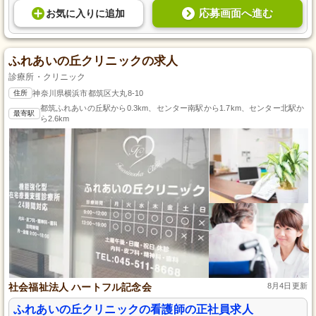
応募画面へ進む
お気に入り
に
追加
ふれあいの丘クリニックの求人
診療所・クリニック
住所
神奈川県横浜市都筑区大丸8-10
都筑ふれあいの丘駅から0.3km、センター南駅から1.7km、センター北駅か
最寄駅
ら2.6km
社会福祉法人 ハートフル記念会
8月4日更新
ふれあいの丘クリニックの看護師の正社員求人