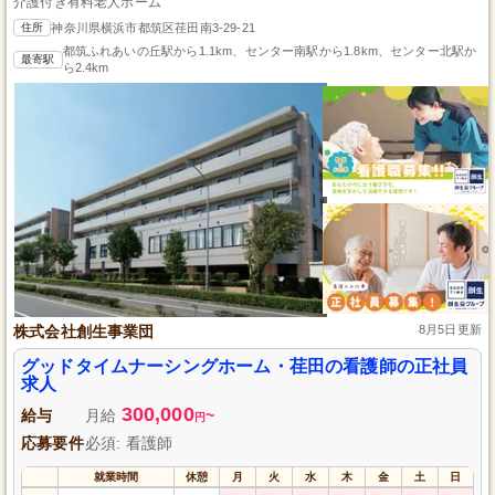
介護付き有料老人ホーム
住所
神奈川県横浜市都筑区荏田南3-29-21
都筑ふれあいの丘駅から1.1km、センター南駅から1.8km、センター北駅か
最寄駅
ら2.4km
株式会社創生事業団
8月5日更新
グッドタイムナーシングホーム・荏田の看護師の正社員
求人
300,000
給与
月給
~
円
応募要件
必須: 看護師
就業時間
休憩
月
火
水
木
金
土
日