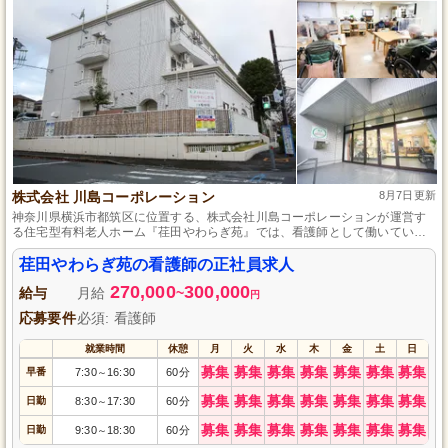
株式会社 川島コーポレーション
8月7日更新
神奈川県横浜市都筑区に位置する、株式会社川島コーポレーションが運営す
る住宅型有料老人ホーム『荏田やわらぎ苑』では、看護師として働いていた
だける仲間を募集しています。未経験者も歓迎！安定した正社員として、地
域社会に貢献しながら専門性を深めていける環境です。利用者さま一人ひと
荏田やわらぎ苑の看護師の正社員求人
りに寄り添ったケアを提供し、職員同士で協力し合いながら、心のケアにも
270,000
300,000
注力しています。あなたのご応募を心よりお待ちしております。
給与
月給
~
円
応募要件
必須: 看護師
就業時間
休憩
月
火
水
木
金
土
日
募集
募集
募集
募集
募集
募集
募集
早番
7:30
16:30
60分
～
募集
募集
募集
募集
募集
募集
募集
日勤
8:30
17:30
60分
～
募集
募集
募集
募集
募集
募集
募集
日勤
9:30
18:30
60分
～