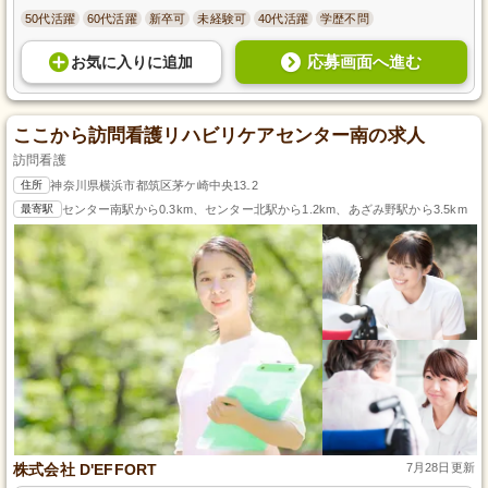
50代活躍
60代活躍
新卒可
未経験可
40代活躍
学歴不問
応募画面へ進む
お気に入り
に
追加
ここから訪問看護リハビリケアセンター南の求人
訪問看護
住所
神奈川県横浜市都筑区茅ケ崎中央13₋2
最寄駅
センター南駅から0.3km、センター北駅から1.2km、あざみ野駅から3.5km
株式会社 D'EFFORT
7月28日更新