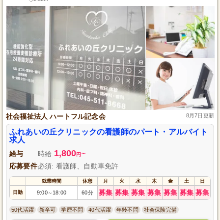
社会福祉法人 ハートフル記念会
8月7日更新
ふれあいの丘クリニックの看護師のパート・アルバイト
求人
1,800
給与
時給
~
円
応募要件
必須: 看護師、自動車免許
就業時間
休憩
月
火
水
木
金
土
日
募集
募集
募集
募集
募集
募集
募集
日勤
9:00
18:00
60分
～
50代活躍
新卒可
学歴不問
40代活躍
年齢不問
社会保険完備