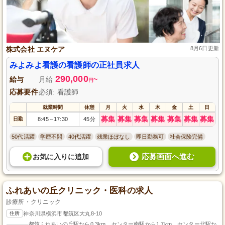
株式会社 エヌケア
8月6日更新
みよみよ看護の看護師の正社員求人
290,000
給与
月給
~
円
応募要件
必須: 看護師
就業時間
休憩
月
火
水
木
金
土
日
募集
募集
募集
募集
募集
募集
募集
日勤
8:45
17:30
45分
～
50代活躍
学歴不問
40代活躍
残業ほぼなし
即日勤務可
社会保険完備
応募画面へ進む
お気に入り
に
追加
ふれあいの丘クリニック・医科の求人
診療所・クリニック
住所
神奈川県横浜市都筑区大丸8-10
都筑ふれあいの丘駅から0.3km、センター南駅から1.7km、センター北駅か