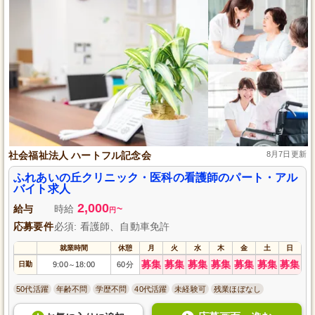
社会福祉法人 ハートフル記念会
8月7日更新
ふれあいの丘クリニック・医科の看護師のパート・アル
バイト求人
2,000
給与
時給
~
円
応募要件
必須: 看護師、自動車免許
就業時間
休憩
月
火
水
木
金
土
日
募集
募集
募集
募集
募集
募集
募集
日勤
9:00
18:00
60分
～
50代活躍
年齢不問
学歴不問
40代活躍
未経験可
残業ほぼなし