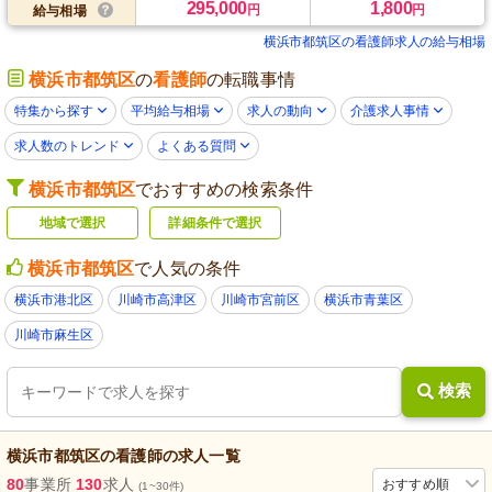
295,000
1,800
円
円
給与相場
横浜市都筑区の看護師求人の給与相場
横浜市都筑区
の
看護師
の転職事情
特集から探す
平均給与相場
求人の動向
介護求人事情
求人数のトレンド
よくある質問
横浜市都筑区
でおすすめの検索条件
地域で選択
詳細条件で選択
横浜市都筑区
で人気の条件
横浜市港北区
川崎市高津区
川崎市宮前区
横浜市青葉区
川崎市麻生区
検索
横浜市都筑区
の
看護師
の求人一覧
80
事業所
130
求人
おすすめ順
(1~30件)