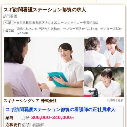
スギ訪問看護ステーション都筑の求人
訪問看護
住所
神奈川県横浜市都筑区大丸3-27ムーンシャイニー壱番館203
都筑ふれあいの丘駅から0.3km、センター南駅から1.5km、センター北駅か
最寄駅
ら2.4km
スギナーシングケア 株式会社
8月8日更新
スギ訪問看護ステーション都筑の看護師の正社員求人
306,000
340,000
給与
月給
~
円
応募要件
必須: 看護師