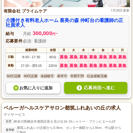
有限会社 プライムケア
7月28日更新
介護付き有料老人ホーム 喜美の森 仲町台の看護師の正
社員求人
300,000
給与
月給
~
円
応募要件
必須: 看護師
就業時間
休憩
月
火
水
木
金
土
日
募集
募集
募集
募集
募集
募集
募集
日勤
8:30
17:30
60分
～
募集
募集
募集
募集
募集
募集
募集
夜勤
17:15
翌9:15
120分
～
50代活躍
40代活躍
未経験可
新卒可
学歴不問
社会保険完備
応募画面へ進む
お気に入り
に
追加
ベルーガヘルスケアサロン都筑ふれあいの丘の求人
デイサービス
住所
神奈川県横浜市都筑区富士見が丘16-15シャトー・ブランピエール1F
都筑ふれあいの丘駅から0.4km、センター南駅から1.9km、中山駅から
最寄駅
2.8km