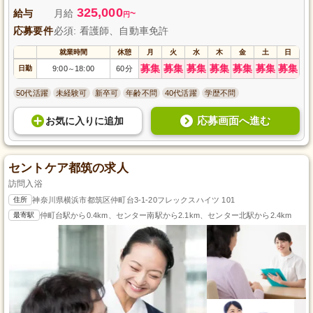
325,000
給与
月給
~
円
応募要件
必須: 看護師、自動車免許
就業時間
休憩
月
火
水
木
金
土
日
募集
募集
募集
募集
募集
募集
募集
日勤
9:00
18:00
60分
～
50代活躍
未経験可
新卒可
年齢不問
40代活躍
学歴不問
応募画面へ進む
お気に入り
に
追加
セントケア都筑の求人
訪問入浴
住所
神奈川県横浜市都筑区仲町台3-1-20フレックスハイツ 101
最寄駅
仲町台駅から0.4km、センター南駅から2.1km、センター北駅から2.4km