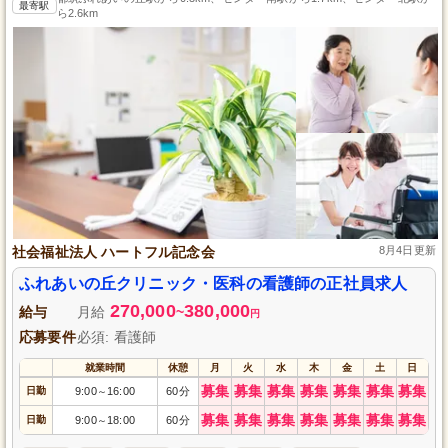
最寄駅
ら2.6km
社会福祉法人 ハートフル記念会
8月4日更新
ふれあいの丘クリニック・医科の看護師の正社員求人
270,000
380,000
給与
月給
~
円
応募要件
必須: 看護師
就業時間
休憩
月
火
水
木
金
土
日
募集
募集
募集
募集
募集
募集
募集
日勤
9:00
16:00
60分
～
募集
募集
募集
募集
募集
募集
募集
日勤
9:00
18:00
60分
～