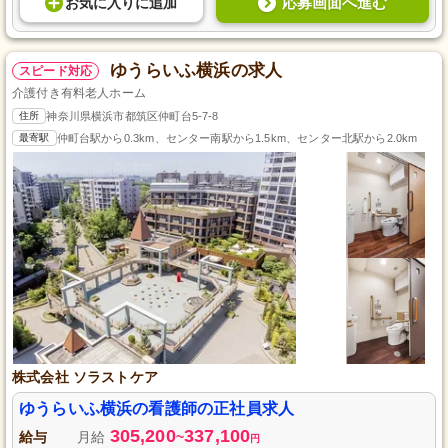
応募画面へ進む
お気に入り
に
追加
ゆうらいふ横浜の求人
スピード対応
介護付き有料老人ホーム
住所
神奈川県横浜市都筑区仲町台5-7-8
最寄駅
仲町台駅から0.3km、センター南駅から1.5km、センター北駅から2.0km
株式会社 ソラストケア
ゆうらいふ横浜の看護師の正社員求人
305,200
337,100
給与
月給
~
円