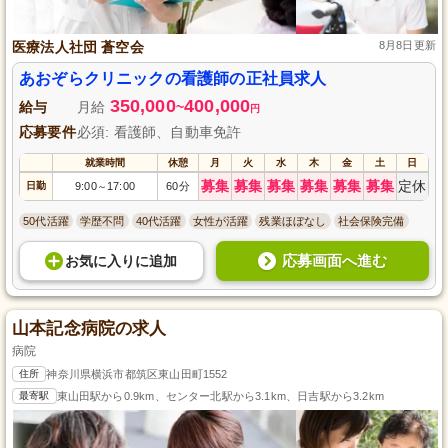
医療法人社団 蒼空会
8月8日更新
あおぞらクリニックの看護師の正社員求人
350,000
400,000
給与
月給
~
円
応募要件
必須: 看護師、自動車免許
就業時間
休憩
月
火
水
木
金
土
日
募集
募集
募集
募集
募集
募集
定休
日勤
9:00
17:00
60分
～
50代活躍
学歴不問
40代活躍
女性が活躍
残業ほぼなし
社会保険完備
応募画面へ進む
お気に入り
に
追加
山本記念病院の求人
病院
住所
神奈川県横浜市都筑区東山田町1552
最寄駅
東山田駅から0.9km、センター北駅から3.1km、日吉駅から3.2km