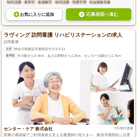
50代活躍
新卒可
未経験可
40代活躍
学歴不問
社会保険完備
応募画面へ進む
お気に入り
に
追加
ラヴィング 訪問看護 リハビリステーションの求人
訪問看護
住所
神奈川県横浜市都筑区中川3-3-12
最寄駅
中川駅から0.4km、あざみ野駅から1.2km、センター北駅から1.7km
センター・ケア 株式会社
7月28日更新
医療の最前線でご利用者様を支える看護師の皆さまへ、横浜市都筑区に位置