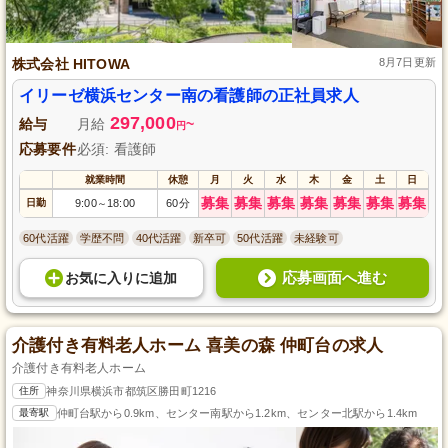
株式会社 HITOWA
8月7日更新
イリーゼ横浜センター南の看護師の正社員求人
297,000
給与
月給
~
円
応募要件
必須: 看護師
就業時間
休憩
月
火
水
木
金
土
日
募集
募集
募集
募集
募集
募集
募集
日勤
9:00
18:00
60分
～
60代活躍
学歴不問
40代活躍
新卒可
50代活躍
未経験可
応募画面へ進む
お気に入り
に
追加
介護付き有料老人ホーム 喜美の森 仲町台の求人
介護付き有料老人ホーム
住所
神奈川県横浜市都筑区勝田町1216
最寄駅
仲町台駅から0.9km、センター南駅から1.2km、センター北駅から1.4km