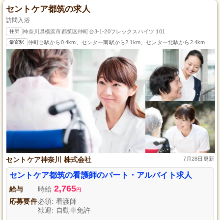
セントケア都筑の求人
訪問入浴
住所
神奈川県横浜市都筑区仲町台3-1-20フレックスハイツ 101
最寄駅
仲町台駅から0.4km、センター南駅から2.1km、センター北駅から2.4km
セントケア神奈川 株式会社
7月28日更新
セントケア都筑の看護師のパート・アルバイト求人
2,765
給与
時給
円
応募要件
必須: 看護師
歓迎: 自動車免許