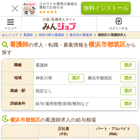
スカウトや選考の連絡を
無料インストール
通知でお知らせ
介護･医療求人サイト
メニュー
ログインする
みんジョブ
看護師
神奈川県の看護師
横浜市の看護師
都筑区の看護師求人
看護師
横浜市都筑区
の求人・転職・募集情報を
から
探す
職種
看護師
選択
地域
神奈川県
選択
横浜市都筑区
選択
路線・駅
指定なし
選択
詳細条件
給与/雇用形態/資格/種別など
選択
横浜市都筑区
の看護師求人の給与相場
正社員
パート・アルバイト
(月収)
(時給)