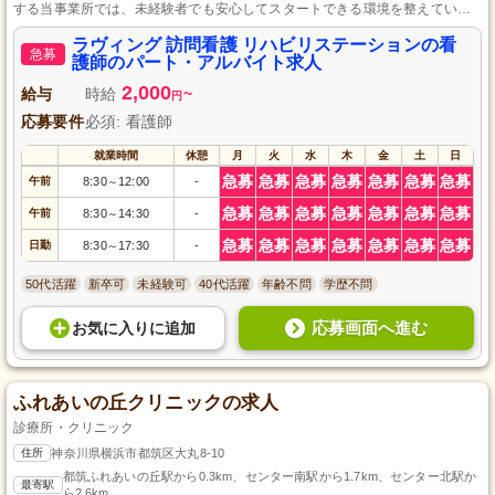
する当事業所では、未経験者でも安心してスタートできる環境を整えていま
す。あなたの看護師としての資格を活かし、経験豊富なスタッフと共に成長
する機会をご提供します。プライベートを重視し、生活と仕事のバランスを
ラヴィング 訪問看護 リハビリステーションの看
急募
大切にしながら地域の方々と共に充実した時間を過ごせる場所です。
護師のパート・アルバイト求人
2,000
給与
時給
~
円
応募要件
必須: 看護師
就業時間
休憩
月
火
水
木
金
土
日
急募
急募
急募
急募
急募
急募
急募
午前
8:30
12:00
-
～
急募
急募
急募
急募
急募
急募
急募
午前
8:30
14:30
-
～
急募
急募
急募
急募
急募
急募
急募
日勤
8:30
17:30
-
～
50代活躍
新卒可
未経験可
40代活躍
年齢不問
学歴不問
応募画面へ進む
お気に入り
に
追加
ふれあいの丘クリニックの求人
診療所・クリニック
住所
神奈川県横浜市都筑区大丸8-10
都筑ふれあいの丘駅から0.3km、センター南駅から1.7km、センター北駅か
最寄駅
ら2.6km