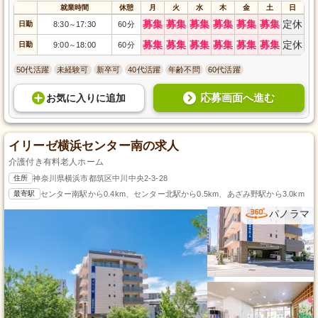
就業時間
休憩
月
火
水
木
金
土
日
募集
募集
募集
募集
募集
募集
定休
日勤
8:30
17:30
60分
～
募集
募集
募集
募集
募集
募集
定休
日勤
9:00
18:00
60分
～
50代活躍
未経験可
新卒可
40代活躍
年齢不問
60代活躍
応募画面へ進む
お気に入り
に
追加
イリーゼ横浜センター南の求人
介護付き有料老人ホーム
住所
神奈川県横浜市都筑区中川中央2-3-28
最寄駅
センター南駅から0.4km、センター北駅から0.5km、あざみ野駅から3.0km
パノラマ