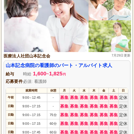
医療法人社団山本記念会
7月29日更新
山本記念病院の看護師のパート・アルバイト求人
1,600
1,825
給与
時給
~
円
応募要件
必須: 看護師
就業時間
休憩
月
火
水
木
金
土
日
募集
募集
募集
募集
募集
募集
定休
午前
9:00
12:45
-
～
募集
募集
募集
募集
募集
募集
定休
日勤
9:00
17:15
-
～
募集
募集
募集
募集
募集
募集
定休
日勤
9:00
17:15
75分
～
募集
募集
募集
募集
募集
募集
定休
日勤
9:00
17:15
60分
～
募集
募集
募集
募集
募集
募集
定休
日勤
9:00
17:45
60分
～