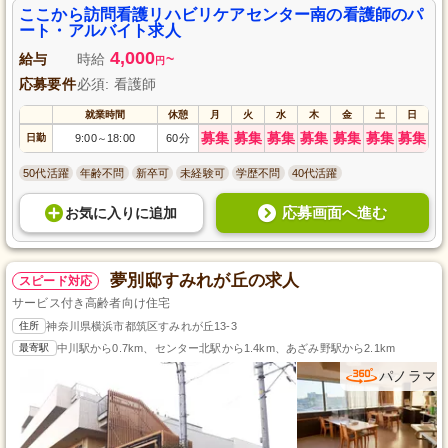
ここから訪問看護リハビリケアセンター南の看護師のパ
ート・アルバイト求人
4,000
給与
時給
~
円
応募要件
必須: 看護師
就業時間
休憩
月
火
水
木
金
土
日
募集
募集
募集
募集
募集
募集
募集
日勤
9:00
18:00
60分
～
50代活躍
年齢不問
新卒可
未経験可
学歴不問
40代活躍
応募画面へ進む
お気に入り
に
追加
夢別邸すみれが丘の求人
スピード対応
サービス付き高齢者向け住宅
住所
神奈川県横浜市都筑区すみれが丘13-3
最寄駅
中川駅から0.7km、センター北駅から1.4km、あざみ野駅から2.1km
パノラマ