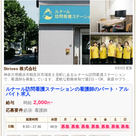
Strives 株式会社
8月6日更新
神奈川県横浜市鶴見区市場富士見町にあるルナール訪問看護ステーション
で、看護師を募集しています。柔軟な勤務体制で週2日～OK、家庭やプライ
ベートと両立しやすいですが、地域の健康をサポートするやりがいがありま
す。経験豊富な先輩による充実した研修制度もあり、ブランクがある方でも
ルナール訪問看護ステーションの看護師のパート・アル
安心してスタートできます。看護の専門知識を身につけながら成長し、地域
バイト求人
に愛される看護師として一緒に活躍しましょう。
2,000
給与
時給
~
円
応募要件
必須: 看護師
就業時間
休憩
月
火
水
木
金
土
日
募集
募集
募集
募集
募集
募集
募集
日勤
8:30
17:30
60分
～