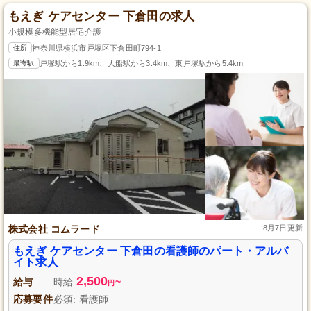
もえぎ ケアセンター 下倉田の求人
小規模多機能型居宅介護
住所
神奈川県横浜市戸塚区下倉田町794-1
最寄駅
戸塚駅から1.9km、大船駅から3.4km、東戸塚駅から5.4km
株式会社 コムラード
8月7日更新
もえぎ ケアセンター 下倉田の看護師のパート・アルバ
イト求人
2,500
給与
時給
~
円
応募要件
必須: 看護師