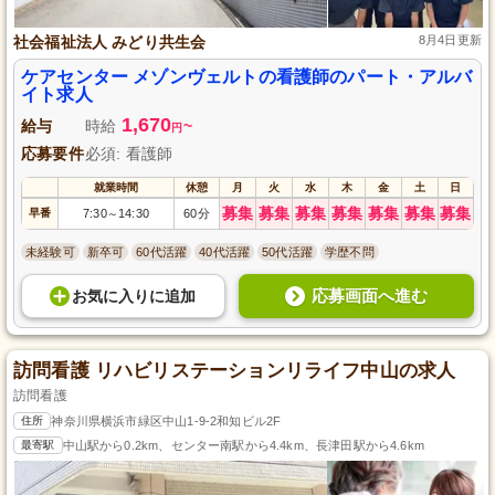
社会福祉法人 みどり共生会
8月4日更新
ケアセンター メゾンヴェルトの看護師のパート・アルバ
イト求人
1,670
給与
時給
~
円
応募要件
必須: 看護師
就業時間
休憩
月
火
水
木
金
土
日
募集
募集
募集
募集
募集
募集
募集
早番
7:30
14:30
60分
～
未経験可
新卒可
60代活躍
40代活躍
50代活躍
学歴不問
応募画面へ進む
お気に入り
に
追加
訪問看護 リハビリステーションリライフ中山の求人
訪問看護
住所
神奈川県横浜市緑区中山1-9-2和知ビル2F
最寄駅
中山駅から0.2km、センター南駅から4.4km、長津田駅から4.6km