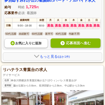
夢別邸すみれが丘の看護師のパート・アルバイト求人
1,725
給与
時給
円
応募要件
必須: 看護師
就業時間
休憩
月
火
水
木
金
土
日
募集
募集
募集
募集
募集
募集
募集
日勤
9:00
18:00
60分
～
50代活躍
未経験可
60代活躍
新卒可
40代活躍
年齢不問
応募画面へ進む
お気に入り
に
追加
もっと見る
(ほか1件)
リハテラス青葉台の求人
デイサービス
住所
神奈川県横浜市青葉区梅が丘7-13ウィンパレス青葉台1F
最寄駅
藤が丘駅から0.6km、長津田駅から2.8km、中山駅から3.0km