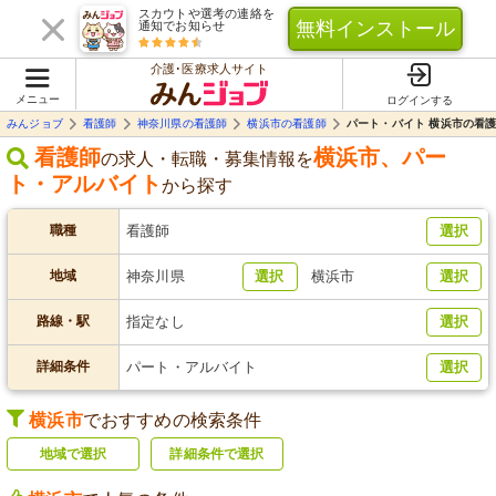
スカウトや選考の連絡を
無料インストール
通知でお知らせ
介護･医療求人サイト
メニュー
ログインする
みんジョブ
看護師
神奈川県の看護師
横浜市の看護師
パート・バイト 横浜市の看
看護師
横浜市
、
パー
の求人・転職・募集情報を
ト・アルバイト
から探す
職種
看護師
選択
地域
神奈川県
選択
横浜市
選択
路線・駅
指定なし
選択
詳細条件
パート・アルバイト
選択
横浜市
でおすすめの検索条件
地域で選択
詳細条件で選択