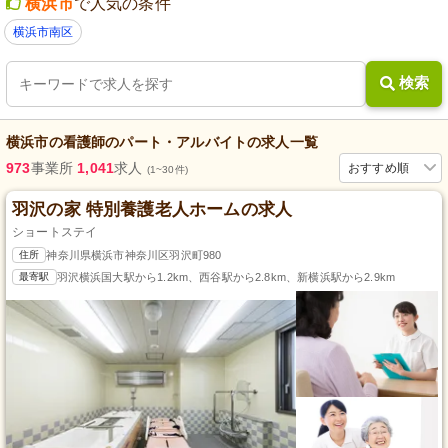
横浜市
で人気の条件
横浜市南区
検索
横浜市
の
看護師
の
パート・アルバイト
の求人一覧
973
事業所
1,041
求人
おすすめ順
(1~30件)
羽沢の家 特別養護老人ホームの求人
ショートステイ
住所
神奈川県横浜市神奈川区羽沢町980
最寄駅
羽沢横浜国大駅から1.2km、西谷駅から2.8km、新横浜駅から2.9km