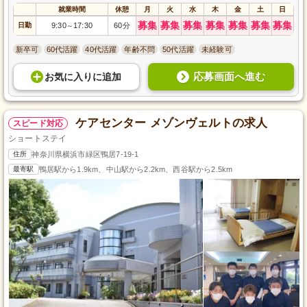
就業時間
休憩
月
火
水
木
金
土
日
募集
募集
募集
募集
募集
募集
募集
日勤
9:30
17:30
60分
～
新卒可
60代活躍
40代活躍
年齢不問
50代活躍
未経験可
応募画面へ進む
お気に入り
に
追加
ケアセンター メゾンヴェルトの求人
スピード対応
ショートステイ
住所
神奈川県横浜市緑区鴨居7-19-1
最寄駅
鴨居駅から1.9km、中山駅から2.2km、西谷駅から2.5km