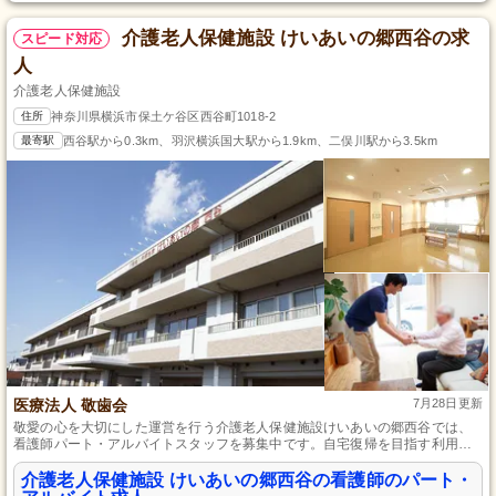
介護老人保健施設 けいあいの郷西谷の求
スピード対応
人
介護老人保健施設
住所
神奈川県横浜市保土ケ谷区西谷町1018-2
最寄駅
西谷駅から0.3km、羽沢横浜国大駅から1.9km、二俣川駅から3.5km
医療法人 敬歯会
7月28日更新
敬愛の心を大切にした運営を行う介護老人保健施設けいあいの郷西谷では、
看護師パート・アルバイトスタッフを募集中です。自宅復帰を目指す利用者
へ、看護師資格を活かした健康面からのサポートを求めています。また、勤
務日・時間は相談可能で、働きやすさにも配慮しています。
介護老人保健施設 けいあいの郷西谷の看護師のパート・