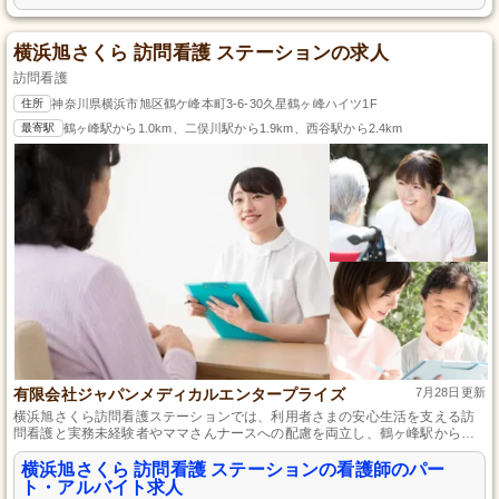
横浜旭さくら 訪問看護 ステーションの求人
訪問看護
住所
神奈川県横浜市旭区鶴ケ峰本町3-6-30久星鶴ヶ峰ハイツ1F
最寄駅
鶴ヶ峰駅から1.0km、二俣川駅から1.9km、西谷駅から2.4km
有限会社ジャパンメディカルエンタープライズ
7月28日更新
横浜旭さくら訪問看護ステーションでは、利用者さまの安心生活を支える訪
問看護と実務未経験者やママさんナースへの配慮を両立し、鶴ヶ峰駅からは
徒歩13分とアクセスも良好です。
横浜旭さくら 訪問看護 ステーションの看護師のパー
ト・アルバイト求人