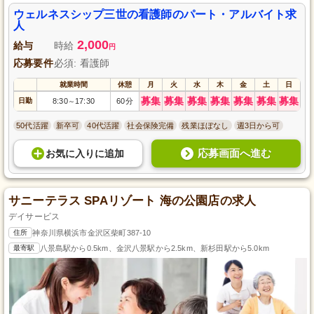
易なパート・アルバイトです。託児所も利用でき、小さなお子さまがいる方
にも最適な環境です。医療連携が整っており、安心して働けます。看護師の
ウェルネスシップ三世の看護師のパート・アルバイト求
資格をお持ちの方、ぜひご応募ください！
人
2,000
給与
時給
円
応募要件
必須: 看護師
就業時間
休憩
月
火
水
木
金
土
日
募集
募集
募集
募集
募集
募集
募集
日勤
8:30
17:30
60分
～
50代活躍
新卒可
40代活躍
社会保険完備
残業ほぼなし
週3日から可
応募画面へ進む
お気に入り
に
追加
サニーテラス SPAリゾート 海の公園店の求人
デイサービス
住所
神奈川県横浜市金沢区柴町387-10
最寄駅
八景島駅から0.5km、金沢八景駅から2.5km、新杉田駅から5.0km