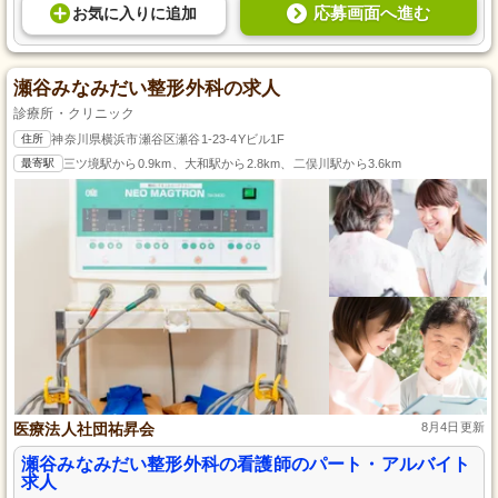
応募画面へ進む
お気に入り
に
追加
瀬谷みなみだい整形外科の求人
診療所・クリニック
住所
神奈川県横浜市瀬谷区瀬谷1-23-4Yビル1F
最寄駅
三ツ境駅から0.9km、大和駅から2.8km、二俣川駅から3.6km
医療法人社団祐昇会
8月4日更新
瀬谷みなみだい整形外科の看護師のパート・アルバイト
求人