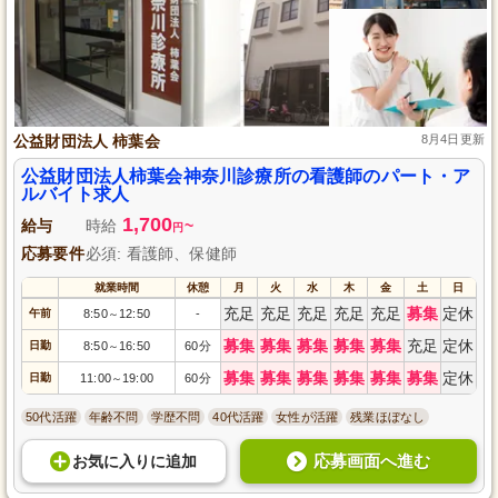
公益財団法人 柿葉会
8月4日更新
公益財団法人柿葉会神奈川診療所の看護師のパート・ア
ルバイト求人
1,700
給与
時給
~
円
応募要件
必須: 看護師、保健師
就業時間
休憩
月
火
水
木
金
土
日
充足
充足
充足
充足
充足
募集
定休
午前
8:50
12:50
-
～
募集
募集
募集
募集
募集
充足
定休
日勤
8:50
16:50
60分
～
募集
募集
募集
募集
募集
募集
定休
日勤
11:00
19:00
60分
～
50代活躍
年齢不問
学歴不問
40代活躍
女性が活躍
残業ほぼなし
応募画面へ進む
お気に入り
に
追加