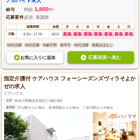
アルバイト求人
1,800
給与
時給
~
円
応募要件
必須: 看護師
就業時間
休憩
月
火
水
木
金
土
日
募集
募集
募集
募集
募集
募集
募集
日勤
8:30
17:30
60分
～
50代活躍
60代活躍
年齢不問
新卒可
40代活躍
残業ほぼなし
応募画面へ進む
お気に入り
に
追加
指定介護付 ケアハウス フォーシーズンズヴィラそよか
ぜの求人
ケアハウス
住所
神奈川県横浜市緑区三保町880
最寄駅
中山駅から1.8km、長津田駅から3.9km、二俣川駅から4.8km
パノラマ