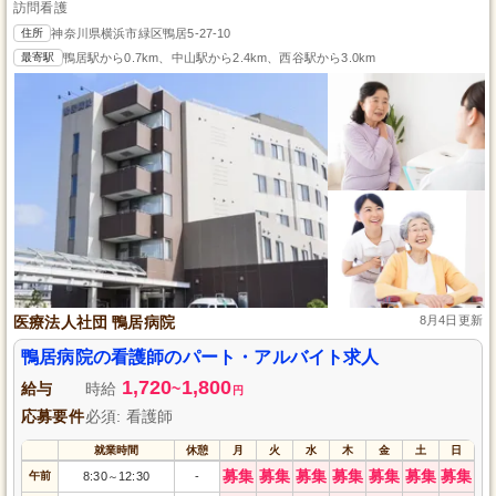
訪問看護
住所
神奈川県横浜市緑区鴨居5-27-10
最寄駅
鴨居駅から0.7km、中山駅から2.4km、西谷駅から3.0km
医療法人社団 鴨居病院
8月4日更新
鴨居病院の看護師のパート・アルバイト求人
1,720
1,800
給与
時給
~
円
応募要件
必須: 看護師
就業時間
休憩
月
火
水
木
金
土
日
募集
募集
募集
募集
募集
募集
募集
午前
8:30
12:30
-
～