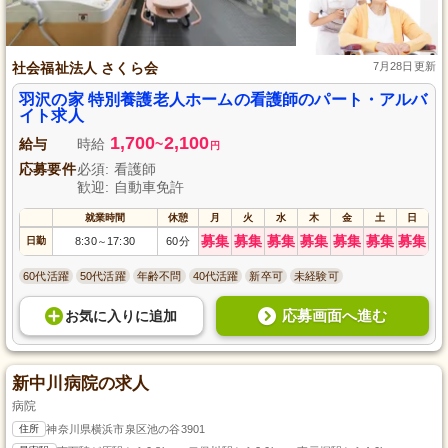
社会福祉法人 さくら会
7月28日更新
羽沢の家 特別養護老人ホームの看護師のパート・アルバ
イト求人
1,700
2,100
給与
時給
~
円
応募要件
必須: 看護師
歓迎: 自動車免許
就業時間
休憩
月
火
水
木
金
土
日
募集
募集
募集
募集
募集
募集
募集
日勤
8:30
17:30
60分
～
60代活躍
50代活躍
年齢不問
40代活躍
新卒可
未経験可
応募画面へ進む
お気に入り
に
追加
新中川病院の求人
病院
住所
神奈川県横浜市泉区池の谷3901