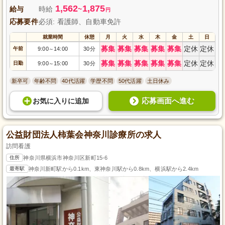
1,562
1,875
給与
時給
~
円
応募要件
必須: 看護師、自動車免許
就業時間
休憩
月
火
水
木
金
土
日
募集
募集
募集
募集
募集
定休
定休
午前
9:00
14:00
30分
～
募集
募集
募集
募集
募集
定休
定休
日勤
9:00
15:00
30分
～
新卒可
年齢不問
40代活躍
学歴不問
50代活躍
土日休み
応募画面へ進む
お気に入り
に
追加
公益財団法人柿葉会神奈川診療所の求人
訪問看護
住所
神奈川県横浜市神奈川区新町15-6
最寄駅
神奈川新町駅から0.1km、東神奈川駅から0.8km、横浜駅から2.4km