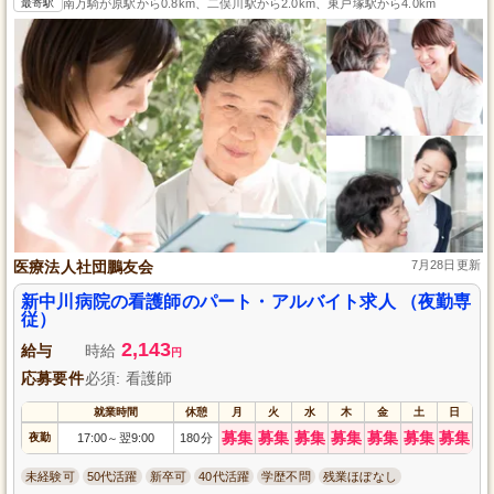
最寄駅
南万騎が原駅から0.8km、二俣川駅から2.0km、東戸塚駅から4.0km
医療法人社団鵬友会
7月28日更新
新中川病院の看護師のパート・アルバイト求人 （夜勤専
従）
2,143
給与
時給
円
応募要件
必須: 看護師
就業時間
休憩
月
火
水
木
金
土
日
募集
募集
募集
募集
募集
募集
募集
夜勤
17:00
翌9:00
180分
～
未経験可
50代活躍
新卒可
40代活躍
学歴不問
残業ほぼなし