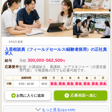
8月6日更新
入居相談員（フィールドセールス/経験者採用）の正社員
求人
300,000
562,500
給与
月給
~
円
応募要件
歓迎: 介護福祉士、看護師、ケアマネジャー（介護支援
専門員） ※無資格の方でも応募可能です。
就業時間
休憩
月
火
水
木
金
土
日
募集
募集
募集
募集
募集
募集
募集
日勤
9:00
18:00
60分
～
応募画面へ進む
お気に入り
に
追加
もっと見る
(ほか14件)