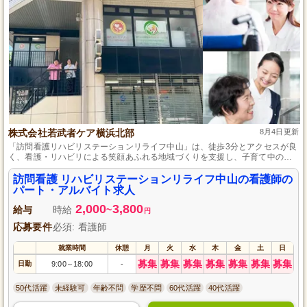
株式会社若武者ケア横浜北部
8月4日更新
「訪問看護リハビリステーションリライフ中山」は、徒歩3分とアクセスが良
く、看護・リハビリによる笑顔あふれる地域づくりを支援し、子育て中の方
でも働きやすい、自分主体のトータルサポート環境を提供しています。
訪問看護 リハビリステーションリライフ中山の看護師の
パート・アルバイト求人
2,000
3,800
給与
時給
~
円
応募要件
必須: 看護師
就業時間
休憩
月
火
水
木
金
土
日
募集
募集
募集
募集
募集
募集
募集
日勤
9:00
18:00
-
～
50代活躍
未経験可
年齢不問
学歴不問
60代活躍
40代活躍