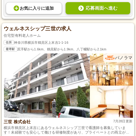
応募画面へ進む
お気に入り
に
追加
ウェルネスシップ三世の求人
住宅型有料老人ホーム
住所
神奈川県横浜市鶴見区上末吉1-1-16
最寄駅
尻手駅から1.6km、鶴見駅から1.9km、八丁畷駅から2.1km
パノラマ
三世 株式会社
7月28日更新
横浜市鶴見区上末吉にあるウェルネスシップ三世で看護師を募集していま
す！未経験でも安心して働ける研修制度があり、プライベートとの両立が容