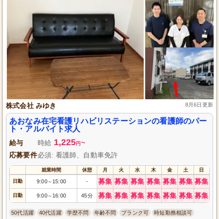
株式会社 みゆき
8月6日更新
あおなみ在宅看護リハビリステーションの看護師のパー
ト・アルバイト求人
1,225
給与
時給
~
円
応募要件
必須: 看護師、自動車免許
就業時間
休憩
月
火
水
木
金
土
日
募集
募集
募集
募集
募集
募集
募集
日勤
9:00
15:00
-
～
募集
募集
募集
募集
募集
募集
募集
日勤
9:00
16:00
45分
～
50代活躍
40代活躍
学歴不問
年齢不問
ブランク可
時短勤務相談可