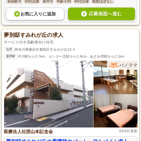
未経験可
50代活躍
新卒可
年齢不問
40代活躍
残業ほぼなし
応募画面へ進む
お気に入り
に
追加
夢別邸すみれが丘の求人
サービス付き高齢者向け住宅
住所
神奈川県横浜市都筑区すみれが丘13-3
最寄駅
中川駅から0.7km、センター北駅から1.4km、あざみ野駅から2.1km
パノラマ
医療法人社団山本記念会
8月6日更新