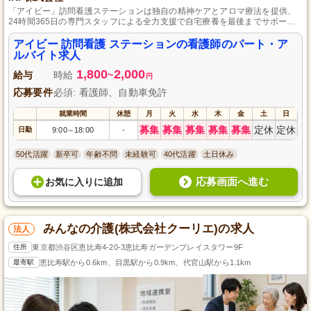
「アイビー」訪問看護ステーションは独自の精神ケアとアロマ療法を提供、
24時間365日の専門スタッフによる全力支援で自宅療養を最後までサポート
します。
アイビー 訪問看護 ステーションの看護師のパート・ア
ルバイト求人
1,800
2,000
給与
時給
~
円
応募要件
必須: 看護師、自動車免許
就業時間
休憩
月
火
水
木
金
土
日
募集
募集
募集
募集
募集
定休
定休
日勤
9:00
18:00
-
～
50代活躍
新卒可
年齢不問
未経験可
40代活躍
土日休み
応募画面へ進む
お気に入り
に
追加
みんなの介護(株式会社クーリエ)の求人
法人
住所
東京都渋谷区恵比寿4-20-3恵比寿ガーデンプレイスタワー9F
最寄駅
恵比寿駅から0.6km、目黒駅から0.9km、代官山駅から1.1km