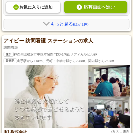
応募画面へ進む
お気に入り
に
追加
もっと見る
(ほか1件)
アイビー 訪問看護 ステーションの求人
訪問看護
住所
神奈川県横浜市中区本牧間門33-1内山メディカルビル2F
最寄駅
山手駅から1.0km、元町・中華街駅から2.4km、関内駅から2.9km
IKI 株式会社
7月30日更新