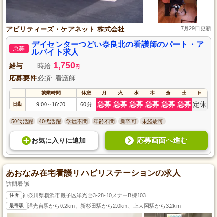
アビリティーズ・ケアネット 株式会社
7月29日更新
デイセンターつどい奈良北の看護師のパート・ア
急募
ルバイト求人
1,750
給与
時給
円
応募要件
必須: 看護師
就業時間
休憩
月
火
水
木
金
土
日
急募
急募
急募
急募
急募
急募
定休
日勤
9:00
16:30
60分
～
50代活躍
40代活躍
学歴不問
年齢不問
新卒可
未経験可
応募画面へ進む
お気に入り
に
追加
あおなみ在宅看護リハビリステーションの求人
訪問看護
住所
神奈川県横浜市磯子区洋光台3-28-10メナーB棟103
最寄駅
洋光台駅から0.2km、新杉田駅から2.0km、上大岡駅から3.2km