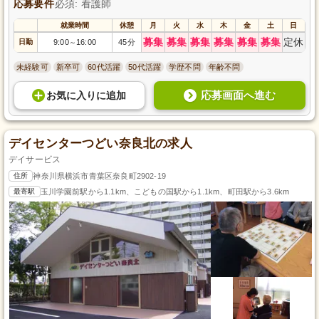
応募要件
必須: 看護師
就業時間
休憩
月
火
水
木
金
土
日
募集
募集
募集
募集
募集
募集
定休
日勤
9:00
16:00
45分
～
未経験可
新卒可
60代活躍
50代活躍
学歴不問
年齢不問
応募画面へ進む
お気に入り
に
追加
デイセンターつどい奈良北の求人
デイサービス
住所
神奈川県横浜市青葉区奈良町2902-19
最寄駅
玉川学園前駅から1.1km、こどもの国駅から1.1km、町田駅から3.6km