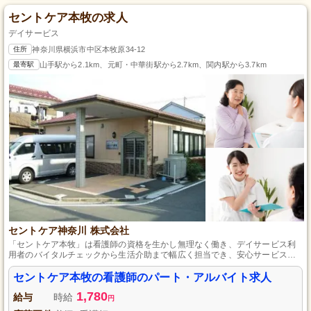
セントケア本牧の求人
デイサービス
住所
神奈川県横浜市中区本牧原34-12
最寄駅
山手駅から2.1km、元町・中華街駅から2.7km、関内駅から3.7km
セントケア神奈川 株式会社
「セントケア本牧」は看護師の資格を生かし無理なく働き、デイサービス利
用者のバイタルチェックから生活介助まで幅広く担当でき、安心サービスと
住みよい環境を提供する地域と人を結ぶ1983年設立のヘルスケア企業です。
セントケア本牧の看護師のパート・アルバイト求人
1,780
給与
時給
円