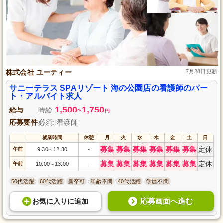
株式会社 ユーティー
7月28日更新
サニーテラス SPAリゾート 海の公園店の看護師のパー
ト・アルバイト求人
1,500
1,750
給与
時給
~
円
応募要件
必須: 看護師
就業時間
休憩
月
火
水
木
金
土
日
募集
募集
募集
募集
募集
募集
定休
午前
9:30
12:30
-
～
募集
募集
募集
募集
募集
募集
定休
午前
10:00
13:00
-
～
50代活躍
60代活躍
新卒可
年齢不問
40代活躍
学歴不問
応募画面へ進む
お気に入り
に
追加