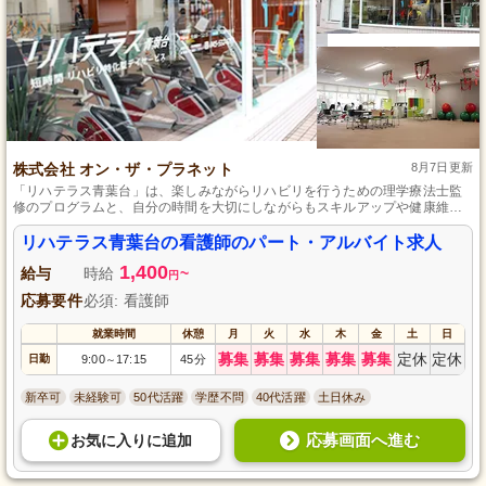
株式会社 オン・ザ・プラネット
8月7日更新
「リハテラス青葉台」は、楽しみながらリハビリを行うための理学療法士監
修のプログラムと、自分の時間を大切にしながらもスキルアップや健康維持
を支援する環境を提供しています。
リハテラス青葉台の看護師のパート・アルバイト求人
1,400
給与
時給
~
円
応募要件
必須: 看護師
就業時間
休憩
月
火
水
木
金
土
日
募集
募集
募集
募集
募集
定休
定休
日勤
9:00
17:15
45分
～
新卒可
未経験可
50代活躍
学歴不問
40代活躍
土日休み
応募画面へ進む
お気に入り
に
追加