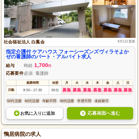
社会福祉法人 白鳳会
8月1日更新
指定介護付 ケアハウス フォーシーズンズヴィラそよか
ぜの看護師のパート・アルバイト求人
1,700
給与
時給
円
応募要件
必須: 看護師
就業時間
休憩
月
火
水
木
金
土
日
募集
募集
募集
募集
募集
募集
募集
日勤
8:30
17:30
60分
～
50代活躍
60代活躍
年齢不問
40代活躍
学歴不問
未経験可
応募画面へ進む
お気に入り
に
追加
鴨居病院の求人