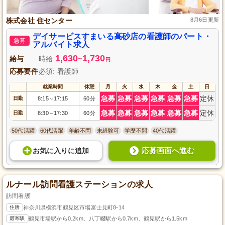
株式会社 住センター
8月6日更新
デイサービスすまいる高砂店の看護師のパート・
急募
アルバイト求人
1,630
1,730
給与
時給
~
円
応募要件
必須: 看護師
就業時間
休憩
月
火
水
木
金
土
日
急募
急募
急募
急募
急募
急募
定休
日勤
8:15
17:15
60分
～
急募
急募
急募
急募
急募
急募
定休
日勤
8:30
17:30
60分
～
50代活躍
60代活躍
年齢不問
未経験可
学歴不問
40代活躍
応募画面へ進む
お気に入り
に
追加
ルナール訪問看護ステーションの求人
訪問看護
住所
神奈川県横浜市鶴見区市場富士見町8-14
最寄駅
鶴見市場駅から0.2km、八丁畷駅から0.7km、鶴見駅から1.5km