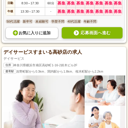
募集
募集
募集
募集
募集
募集
募集
日勤
8:30
17:30
60分
～
募集
募集
募集
募集
募集
募集
募集
午後
13:30
17:30
-
～
50代活躍
新卒可
未経験可
学歴不問
40代活躍
年齢不問
応募画面へ進む
お気に入り
に
追加
デイサービスすまいる高砂店の求人
デイサービス
住所
神奈川県横浜市南区高砂町1-16-2鈴木ビル2F
最寄駅
吉野町駅から0.3km、関内駅から1.8km、桜木町駅から2.2km