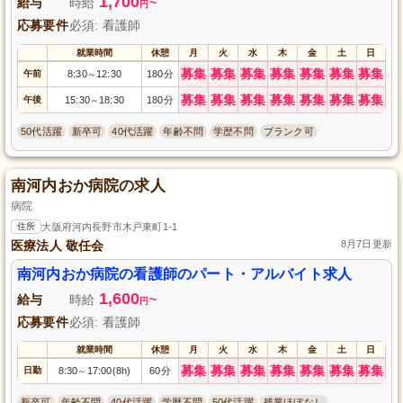
1,700
給与
時給
~
円
応募要件
必須: 看護師
就業時間
休憩
月
火
水
木
金
土
日
募集
募集
募集
募集
募集
募集
募集
午前
8:30
12:30
180分
～
募集
募集
募集
募集
募集
募集
募集
午後
15:30
18:30
180分
～
50代活躍
新卒可
40代活躍
年齢不問
学歴不問
ブランク可
南河内おか病院の求人
病院
住所
大阪府河内長野市木戸東町1-1
医療法人 敬任会
8月7日更新
南河内おか病院の看護師のパート・アルバイト求人
1,600
給与
時給
~
円
応募要件
必須: 看護師
就業時間
休憩
月
火
水
木
金
土
日
募集
募集
募集
募集
募集
募集
募集
日勤
8:30
17:00(8h)
60分
～
新卒可
年齢不問
40代活躍
学歴不問
50代活躍
残業ほぼなし