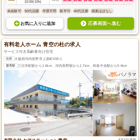
10:00(10h)
未経験可
50代活躍
学歴不問
新卒可
40代活躍
残業ほぼなし
応募画面へ進む
お気に入り
に
追加
有料老人ホーム 青空の杜の求人
サービス付き高齢者向け住宅
住所
大阪府河内長野市上原町495-1
最寄駅
三日市町駅から1.6km、河内長野駅から1.7km、和泉中央駅から9.4km
パノラマ
8月4日更新