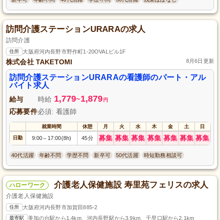
訪問介護ステーションURARAの求人
訪問介護
住所
大阪府河内長野市野作町1-20OVALビル1F
株式会社 TAKETOMI
8月6日更新
訪問介護ステーションURARAの看護師のパート・アル
バイト求人
1,779
1,879
給与
時給
~
円
応募要件
必須: 看護師
就業時間
休憩
月
火
水
木
金
土
日
募集
募集
募集
募集
募集
募集
募集
日勤
9:00
17:00(8h)
45分
～
40代活躍
年齢不問
学歴不問
新卒可
50代活躍
時短勤務相談可
介護老人保健施設 寿里苑フェリスの求人
ハローワーク
介護老人保健施設
住所
大阪府河内長野市加賀田885-2
最寄駅
美加の台駅から1.4km、河内長野駅から3.9km、千早口駅から2.1km