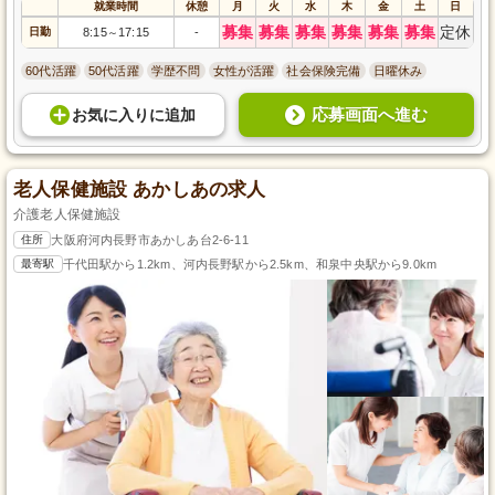
就業時間
休憩
月
火
水
木
金
土
日
募集
募集
募集
募集
募集
募集
定休
日勤
8:15
17:15
-
～
60代活躍
50代活躍
学歴不問
女性が活躍
社会保険完備
日曜休み
応募画面へ進む
お気に入り
に
追加
老人保健施設 あかしあの求人
介護老人保健施設
住所
大阪府河内長野市あかしあ台2-6-11
最寄駅
千代田駅から1.2km、河内長野駅から2.5km、和泉中央駅から9.0km