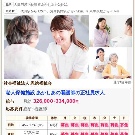
住所
大阪府河内長野市あかしあ台2-6-11
最寄駅
千代田駅から1.2km、河内長野駅から2.5km、和泉中央駅から9.0km
社会福祉法人 恩徳福祉会
8月7日更新
老人保健施設 あかしあの看護師の正社員求人
326,000
334,000
給与
月給
~
円
応募要件
必須: 看護師
就業時間
休憩
月
火
水
木
金
土
日
募集
募集
募集
募集
募集
募集
募集
日勤
8:45
17:45(8h)
60分
～
17:00
翌
～
募集
募集
募集
募集
募集
募集
募集
夜勤
60分