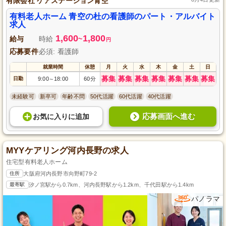
有限会社 ケアステーション青空
有料老人ホーム 青空の杜の看護師のパート・アルバイト
求人
1,600
1,800
給与
時給
~
円
応募要件
必須: 看護師
就業時間
休憩
月
火
水
木
金
土
日
募集
募集
募集
募集
募集
募集
募集
日勤
9:00
18:00
60分
～
未経験可
新卒可
年齢不問
50代活躍
60代活躍
40代活躍
応募画面へ進む
お気に入り
に
追加
MYYケアリング河内長野の求人
住宅型有料老人ホーム
住所
大阪府河内長野市向野町79-2
最寄駅
汐ノ宮駅から0.7km、河内長野駅から1.2km、千代田駅から1.4km
パノラマ