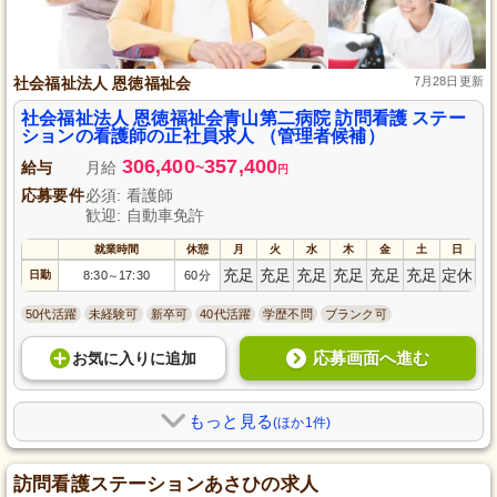
社会福祉法人 恩徳福祉会
7月28日更新
社会福祉法人 恩徳福祉会青山第二病院 訪問看護 ステー
ションの看護師の正社員求人 （管理者候補）
306,400
357,400
給与
月給
~
円
応募要件
必須: 看護師
歓迎: 自動車免許
就業時間
休憩
月
火
水
木
金
土
日
充足
充足
充足
充足
充足
充足
定休
日勤
8:30
17:30
60分
～
50代活躍
未経験可
新卒可
40代活躍
学歴不問
ブランク可
応募画面へ進む
お気に入り
に
追加
もっと見る
(ほか1件)
訪問看護ステーションあさひの求人