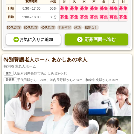
就業時間
休憩
月
火
水
木
金
土
日
募集
募集
募集
募集
募集
募集
募集
日勤
8:30
17:30
60分
～
募集
募集
募集
募集
募集
募集
募集
日勤
9:00
18:00
60分
～
50代活躍
60代活躍
40代活躍
学歴不問
駅近
転勤なし
応募画面へ進む
お気に入り
に
追加
特別養護老人ホーム あかしあの求人
特別養護老人ホーム
住所
大阪府河内長野市あかしあ台2-6-15
最寄駅
千代田駅から1.2km、河内長野駅から2.6km、和泉中央駅から9.0km