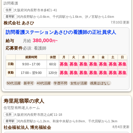
訪問看護
住所
大阪府河内長野市本多町1-41
最寄駅
河内長野駅から0.6km、千代田駅から1.6km、汐ノ宮駅から1.6km
株式会社 あさひ
7月10日更新
訪問看護ステーションあさひの看護師の正社員求人
380,000
給与
月給
~
円
応募要件
必須: 看護師
就業時間
休憩
月
火
水
木
金
土
日
募集
募集
募集
募集
募集
募集
募集
日勤
9:00
17:00
60分
～
募集
募集
募集
募集
募集
募集
募集
夜勤
17:00
翌9:00
120分
～
50代活躍
新卒可
40代活躍
学歴不問
女性が活躍
残業ほぼなし
寿里苑翡翠の求人
住宅型有料老人ホーム
住所
大阪府河内長野市西之山町11-18
最寄駅
河内長野駅から1.2km、和泉中央駅から9.8km、千代田駅から1.3km
社会福祉法人 博光福祉会
8月4日更新