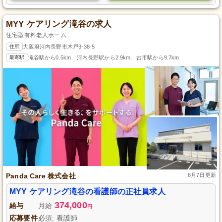
MYY ケアリング滝谷の求人
住宅型有料老人ホーム
住所
大阪府河内長野市木戸3-38-5
最寄駅
滝谷駅から0.5km、河内長野駅から2.9km、古市駅から9.7km
Panda Care 株式会社
8月7日更新
MYY ケアリング滝谷の看護師の正社員求人
374,000
給与
月給
円
応募要件
必須: 看護師