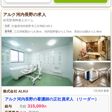
アルク河内長野の求人
住宅型有料老人ホーム
住所
大阪府河内長野市三日市町140-1
最寄駅
三日市町駅から0.3km、河内長野駅から1.7km、美加の台駅から1.4km
株式会社 ALKU
7月28日更新
アルク河内長野の看護師の正社員求人 （リーダー）
315,000
給与
月給
円