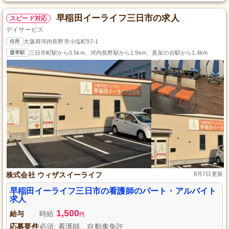
早稲田イーライフ三日市の求人
スピード対応
デイサービス
住所
大阪府河内長野市小塩町97-1
最寄駅
三日市町駅から0.5km、河内長野駅から1.9km、美加の台駅から1.4km
株式会社 ウィザスイーライフ
8月7日更新
早稲田イーライフ三日市の看護師のパート・アルバイト
求人
1,500
給与
時給
円
応募要件
必須: 看護師、自動車免許