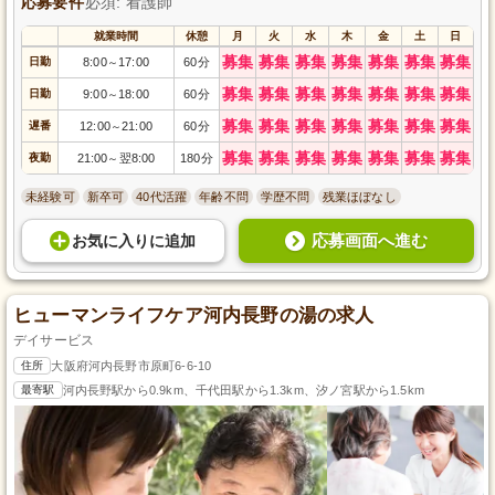
応募要件
必須: 看護師
就業時間
休憩
月
火
水
木
金
土
日
募集
募集
募集
募集
募集
募集
募集
日勤
8:00
17:00
60分
～
募集
募集
募集
募集
募集
募集
募集
日勤
9:00
18:00
60分
～
募集
募集
募集
募集
募集
募集
募集
遅番
12:00
21:00
60分
～
募集
募集
募集
募集
募集
募集
募集
夜勤
21:00
翌8:00
180分
～
未経験可
新卒可
40代活躍
年齢不問
学歴不問
残業ほぼなし
応募画面へ進む
お気に入り
に
追加
ヒューマンライフケア河内長野の湯の求人
デイサービス
住所
大阪府河内長野市原町6-6-10
最寄駅
河内長野駅から0.9km、千代田駅から1.3km、汐ノ宮駅から1.5km