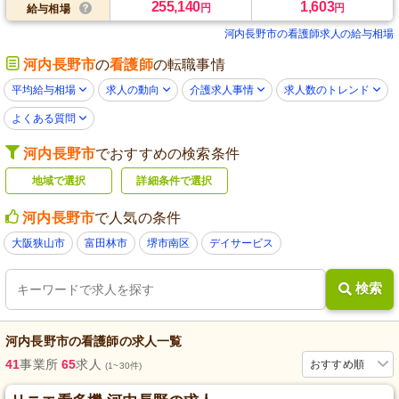
255,140
1,603
円
円
給与相場
河内長野市の看護師求人の給与相場
河内長野市
の
看護師
の転職事情
平均給与相場
求人の動向
介護求人事情
求人数のトレンド
よくある質問
河内長野市
でおすすめの検索条件
地域で選択
詳細条件で選択
河内長野市
で人気の条件
大阪狭山市
富田林市
堺市南区
デイサービス
検索
河内長野市
の
看護師
の求人一覧
41
事業所
65
求人
おすすめ順
(1~30件)