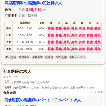
寿里苑翡翠の看護師の正社員求人
396,740
給与
月給
~
円
応募要件
必須: 看護師
就業時間
休憩
月
火
水
木
金
土
日
募集
募集
募集
募集
募集
募集
募集
早番
7:00
16:00
60分
～
募集
募集
募集
募集
募集
募集
募集
日勤
8:30
17:30
60分
～
募集
募集
募集
募集
募集
募集
募集
遅番
11:30
20:30
60分
～
募集
募集
募集
募集
募集
募集
募集
夜勤
16:30
翌9:30
120分
～
40代活躍
学歴不問
年齢不問
新卒可
50代活躍
新規オープン
石倉医院の求人
診療所・クリニック
住所
大阪府河内長野市緑ケ丘中町8-6
最寄駅
河内長野駅から2.8km、和泉中央駅から8.1km、三日市町駅から2.9km
石倉医院
8月6日更新
石倉医院の看護師のパート・アルバイト求人