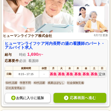
ヒューマンライフケア株式会社
8月7日更新
ヒューマンライフケア河内長野の湯の看護師のパート・
アルバイト求人
1,690
給与
時給
~
円
応募要件
必須: 看護師
就業時間
休憩
月
火
水
木
金
土
日
募集
募集
募集
募集
募集
募集
定休
日勤
8:15
17:15
-
～
50代活躍
学歴不問
40代活躍
残業ほぼなし
社会保険完備
正社員登用あり
応募画面へ進む
お気に入り
に
追加