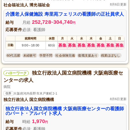
社会福祉法人 博光福祉会
8月6日更新
介護老人保健施設 寿里苑フェリスの看護師の正社員求人
252,728
304,740
給与
月給
~
円
応募要件
必須: 看護師
就業時間
休憩
月
火
水
木
金
土
日
募集
募集
募集
募集
募集
募集
募集
日勤
9:00
18:00
60分
～
60代活躍
未経験可
学歴不問
社会保険完備
復職支援あり
残業ほぼなし
独立行政法人国立病院機構 大阪南医療セ
ハローワーク
ンターの求人
病院
住所
大阪府河内長野市木戸東町2-1
独立行政法人 国立病院機構
8月6日更新
独立行政法人国立病院機構 大阪南医療センターの看護師
のパート・アルバイト求人
1,970
給与
時給
円
応募要件
必須: 看護師