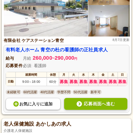
有限会社 ケアステーション青空
8月7日更新
有料老人ホーム 青空の杜の看護師の正社員求人
260,000
290,000
給与
月給
~
円
応募要件
必須: 看護師
就業時間
休憩
月
火
水
木
金
土
日
募集
募集
募集
募集
募集
募集
募集
日勤
9:00
18:00
60分
～
未経験可
60代活躍
40代活躍
学歴不問
50代活躍
新卒可
応募画面へ進む
お気に入り
に
追加
老人保健施設 あかしあの求人
介護老人保健施設