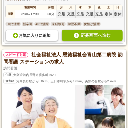
就業時間
休憩
月
火
水
木
金
土
日
充足
充足
充足
充足
充足
定休
定休
日勤
8:30
17:30
60分
～
50代活躍
新卒可
40代活躍
未経験可
学歴不問
女性が活躍
応募画面へ進む
お気に入り
に
追加
社会福祉法人 恩徳福祉会青山第二病院 訪
スピード対応
問看護 ステーションの求人
訪問看護
住所
大阪府河内長野市喜多町192-1
最寄駅
河内長野駅から0.8km、三日市町駅から1.0km、美加の台駅から2.4km