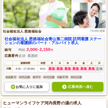
社会福祉法人 恩徳福祉会
7月28日更新
社会福祉法人 恩徳福祉会青山第二病院 訪問看護 ステー
ションの看護師のパート・アルバイト求人
2,000
2,150
給与
時給
~
円
応募要件
必須: 看護師
就業時間
休憩
月
火
水
木
金
土
日
募集
募集
募集
募集
募集
募集
定休
日勤
8:30
17:30(8h)
60分
～
未経験可
50代活躍
新卒可
60代活躍
年齢不問
40代活躍
応募画面へ進む
お気に入り
に
追加
ヒューマンライフケア河内長野の湯の求人