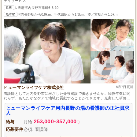
デイサービス
住所
大阪府河内長野市原町6-6-10
最寄駅
河内長野駅から0.9km、千代田駅から1.3km、汐ノ宮駅から1.5km
ヒューマンライフケア株式会社
8月7日更新
看護師として河内長野市に根ざした介護施設で働きませんか。経験年数に関
わらず、あたたかなケアで地域に貢献することができます。充実した研修制
度があり、専門スキルだけでなく人としても成長できる環境です。長期的な
キャリア形成を目指し、やりがいある仕事をしましょう。
ヒューマンライフケア河内長野の湯の看護師の正社員求
人
253,000
357,000
給与
月給
~
円
応募要件
必須: 看護師