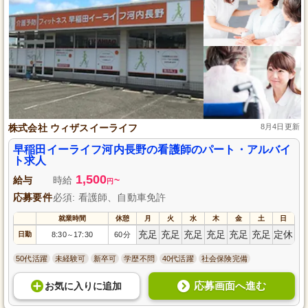
株式会社 ウィザスイーライフ
8月4日更新
早稲田イーライフ河内長野の看護師のパート・アルバイ
ト求人
1,500
給与
時給
~
円
応募要件
必須: 看護師、自動車免許
就業時間
休憩
月
火
水
木
金
土
日
充足
充足
充足
充足
充足
充足
定休
日勤
8:30
17:30
60分
～
50代活躍
未経験可
新卒可
学歴不問
40代活躍
社会保険完備
応募画面へ進む
お気に入り
に
追加