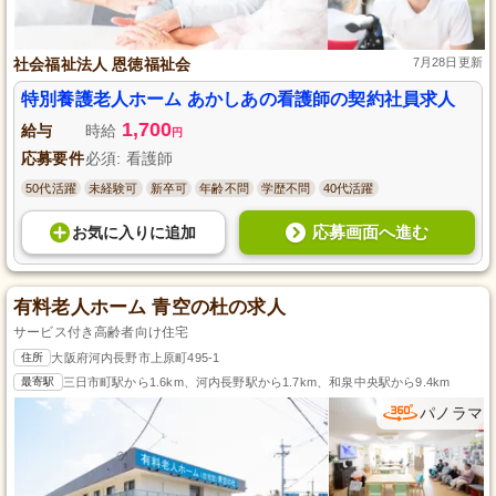
社会福祉法人 恩徳福祉会
7月28日更新
特別養護老人ホーム あかしあの看護師の契約社員求人
1,700
給与
時給
円
応募要件
必須: 看護師
50代活躍
未経験可
新卒可
年齢不問
学歴不問
40代活躍
応募画面へ進む
お気に入り
に
追加
有料老人ホーム 青空の杜の求人
サービス付き高齢者向け住宅
住所
大阪府河内長野市上原町495-1
最寄駅
三日市町駅から1.6km、河内長野駅から1.7km、和泉中央駅から9.4km
パノラマ