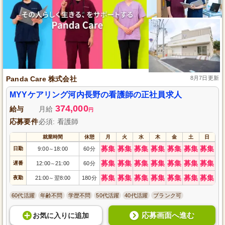
Panda Care 株式会社
8月7日更新
MYYケアリング河内長野の看護師の正社員求人
374,000
給与
月給
円
応募要件
必須: 看護師
就業時間
休憩
月
火
水
木
金
土
日
募集
募集
募集
募集
募集
募集
募集
日勤
9:00
18:00
60分
～
募集
募集
募集
募集
募集
募集
募集
遅番
12:00
21:00
60分
～
募集
募集
募集
募集
募集
募集
募集
夜勤
21:00
翌8:00
180分
～
60代活躍
年齢不問
学歴不問
50代活躍
40代活躍
ブランク可
応募画面へ進む
お気に入り
に
追加