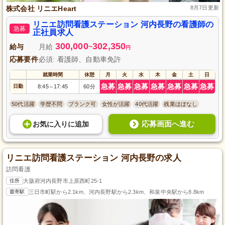
株式会社 リニエHeart
8月7日更新
リニエ訪問看護ステーション 河内長野の看護師の
急募
正社員求人
300,000
302,350
給与
月給
~
円
応募要件
必須: 看護師、自動車免許
就業時間
休憩
月
火
水
木
金
土
日
急募
急募
急募
急募
急募
急募
急募
日勤
8:45
17:45
60分
～
50代活躍
学歴不問
ブランク可
女性が活躍
40代活躍
残業ほぼなし
応募画面へ進む
お気に入り
に
追加
リニエ訪問看護ステーション 河内長野の求人
訪問看護
住所
大阪府河内長野市上原西町25-1
最寄駅
三日市町駅から2.1km、河内長野駅から2.3km、和泉中央駅から8.8km