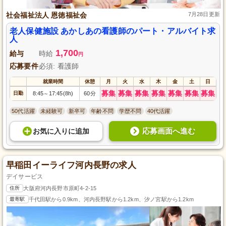
社会福祉法人 恩徳福祉会
7月28日更新
老人保健施設 あかしあの看護師のパート・アルバイト求
人
1,700
給与
時給
円
応募要件
必須: 看護師
就業時間
休憩
月
火
水
木
金
土
日
募集
募集
募集
募集
募集
募集
募集
日勤
8:45
17:45(8h)
60分
～
50代活躍
未経験可
新卒可
年齢不問
学歴不問
40代活躍
応募画面へ進む
お気に入り
に
追加
早稲田イーライフ河内長野の求人
デイサービス
住所
大阪府河内長野市原町4-2-15
最寄駅
千代田駅から0.9km、河内長野駅から1.2km、汐ノ宮駅から1.2km