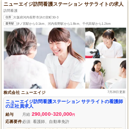
ニューエイジ訪問看護ステーション サテライトの求人
訪問看護
住所
大阪府河内長野市汐の宮町30-3
最寄駅
汐ノ宮駅から0.1km、河内長野駅から1.8km、千代田駅から1.2km
株式会社 ニューエイジ
7月28日更新
ニューエイジ訪問看護ステーション サテライトの看護師
の正社員求人
290,000
320,000
給与
月給
~
円
応募要件
必須: 看護師、自動車免許