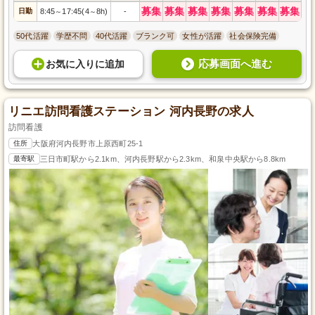
募集
募集
募集
募集
募集
募集
募集
日勤
8:45
17:45(4
8h)
-
～
～
50代活躍
学歴不問
40代活躍
ブランク可
女性が活躍
社会保険完備
応募画面へ進む
お気に入り
に
追加
リニエ訪問看護ステーション 河内長野の求人
訪問看護
住所
大阪府河内長野市上原西町25-1
最寄駅
三日市町駅から2.1km、河内長野駅から2.3km、和泉中央駅から8.8km