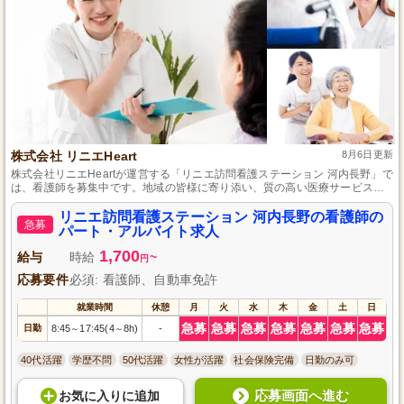
株式会社 リニエHeart
8月6日更新
株式会社リニエHeartが運営する「リニエ訪問看護ステーション 河内長野」で
は、看護師を募集中です。地域の皆様に寄り添い、質の高い医療サービスを
提供する当ステーションで、パート・アルバイトとして働いてみませんか？
あなたの看護経験を活かし、地域医療の発展に貢献する絶好のチャンスで
リニエ訪問看護ステーション 河内長野の看護師の
急募
す。ぜひご応募ください。
パート・アルバイト求人
1,700
給与
時給
~
円
応募要件
必須: 看護師、自動車免許
就業時間
休憩
月
火
水
木
金
土
日
急募
急募
急募
急募
急募
急募
急募
日勤
8:45
17:45(4
8h)
-
～
～
40代活躍
学歴不問
50代活躍
女性が活躍
社会保険完備
日勤のみ可
応募画面へ進む
お気に入り
に
追加