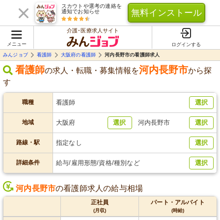
スカウトや選考の連絡を
無料インストール
通知でお知らせ
介護･医療求人サイト
メニュー
ログインする
みんジョブ
看護師
大阪府の看護師
河内長野市の看護師求人
看護師
河内長野市
の求人・転職・募集情報を
から探
す
職種
看護師
選択
地域
大阪府
選択
河内長野市
選択
路線・駅
指定なし
選択
詳細条件
給与/雇用形態/資格/種別など
選択
河内長野市
の看護師求人の給与相場
正社員
パート・アルバイト
(月収)
(時給)