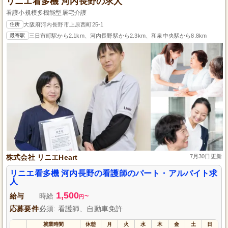
リニエ看多機 河内長野の求人
看護小規模多機能型居宅介護
住所
大阪府河内長野市上原西町25-1
最寄駅
三日市町駅から2.1km、河内長野駅から2.3km、和泉中央駅から8.8km
株式会社 リニエHeart
7月30日更新
リニエ看多機 河内長野の看護師のパート・アルバイト求
人
1,500
給与
時給
~
円
応募要件
必須: 看護師、自動車免許
就業時間
休憩
月
火
水
木
金
土
日