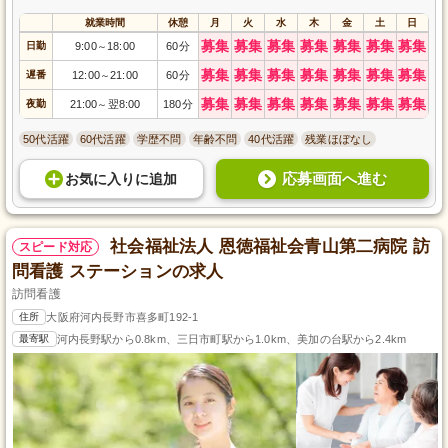
就業時間
休憩
月
火
水
木
金
土
日
募集
募集
募集
募集
募集
募集
募集
日勤
9:00
18:00
60分
～
募集
募集
募集
募集
募集
募集
募集
遅番
12:00
21:00
60分
～
募集
募集
募集
募集
募集
募集
募集
夜勤
21:00
翌8:00
180分
～
50代活躍
60代活躍
学歴不問
年齢不問
40代活躍
残業ほぼなし
応募画面へ進む
お気に入り
に
追加
社会福祉法人 恩徳福祉会青山第二病院 訪
スピード対応
問看護 ステーションの求人
訪問看護
住所
大阪府河内長野市喜多町192-1
最寄駅
河内長野駅から0.8km、三日市町駅から1.0km、美加の台駅から2.4km