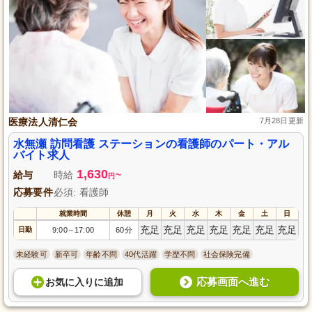
医療法人清仁会
7月28日更新
水無瀬 訪問看護 ステーションの看護師のパート・アル
バイト求人
1,630
給与
時給
~
円
応募要件
必須: 看護師
就業時間
休憩
月
火
水
木
金
土
日
充足
充足
充足
充足
充足
充足
充足
日勤
9:00
17:00
60分
～
未経験可
新卒可
年齢不問
40代活躍
学歴不問
社会保険完備
応募画面へ進む
お気に入り
に
追加