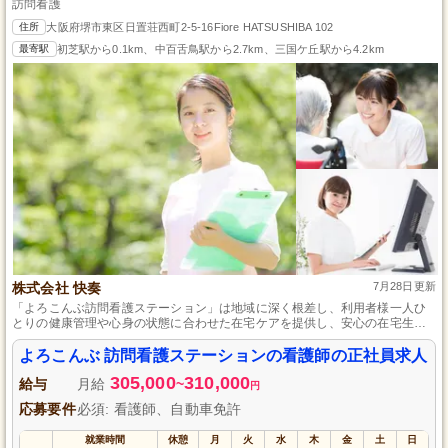
訪問看護
住所
大阪府堺市東区日置荘西町2-5-16Fiore HATSUSHIBA 102
最寄駅
初芝駅から0.1km、中百舌鳥駅から2.7km、三国ケ丘駅から4.2km
株式会社 快奏
7月28日更新
「よろこんぶ訪問看護ステーション」は地域に深く根差し、利用者様一人ひ
とりの健康管理や心身の状態に合わせた在宅ケアを提供し、安心の在宅生活
を実現する地元愛されステーションです。
よろこんぶ 訪問看護ステーションの看護師の正社員求人
305,000
310,000
給与
月給
~
円
応募要件
必須: 看護師、自動車免許
就業時間
休憩
月
火
水
木
金
土
日