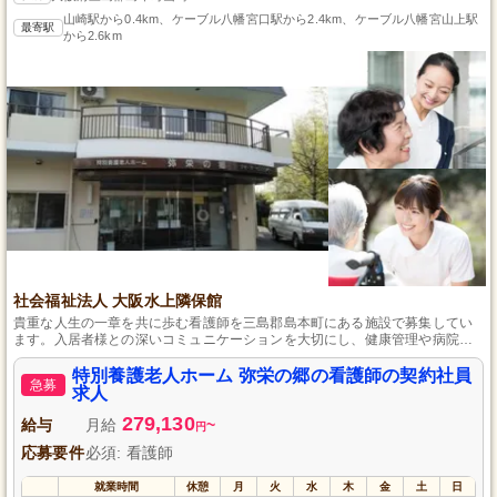
山崎駅から0.4km、ケーブル八幡宮口駅から2.4km、ケーブル八幡宮山上駅
最寄駅
から2.6km
社会福祉法人 大阪水上隣保館
貴重な人生の一章を共に歩む看護師を三島郡島本町にある施設で募集してい
ます。入居者様との深いコミュニケーションを大切にし、健康管理や病院へ
の付き添いなどを通して、一人一人に寄り添う仕事です。経験の有無にかか
わらず、やさしさと専門性を持って接することができる方を求めています。
特別養護老人ホーム 弥栄の郷の看護師の契約社員
急募
長く働ける環境として、教育体制の充実と安定した雇用をお約束します。
求人
279,130
給与
月給
~
円
応募要件
必須: 看護師
就業時間
休憩
月
火
水
木
金
土
日