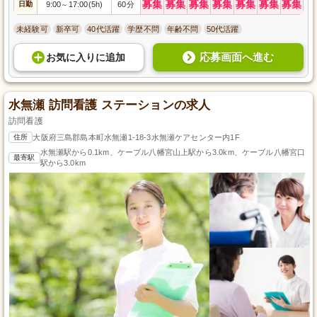
募集
募集
募集
募集
募集
募集
募集
日勤
9:00
17:00(5h)
60分
～
未経験可
新卒可
40代活躍
学歴不問
年齢不問
50代活躍
応募画面へ進む
お気に入り
に
追加
水無瀬 訪問看護 ステーションの求人
訪問看護
住所
大阪府三島郡島本町水無瀬1-18-3水無瀬ケアセンター内1F
水無瀬駅から0.1km、ケーブル八幡宮山上駅から3.0km、ケーブル八幡宮口
最寄駅
駅から3.0km