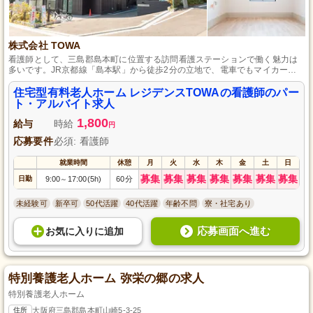
株式会社 TOWA
看護師として、三島郡島本町に位置する訪問看護ステーションで働く魅力は
多いです。JR京都線「島本駅」から徒歩2分の立地で、電車でもマイカーで
も便利に通勤が可能です。訪問看護の経験がなくても、資格さえあれば応募
できるので、新たなスタートに最適です。
住宅型有料老人ホーム レジデンスTOWAの看護師のパー
ト・アルバイト求人
1,800
給与
時給
円
応募要件
必須: 看護師
就業時間
休憩
月
火
水
木
金
土
日
募集
募集
募集
募集
募集
募集
募集
日勤
9:00
17:00(5h)
60分
～
未経験可
新卒可
50代活躍
40代活躍
年齢不問
寮・社宅あり
応募画面へ進む
お気に入り
に
追加
特別養護老人ホーム 弥栄の郷の求人
特別養護老人ホーム
住所
大阪府三島郡島本町山崎5-3-25