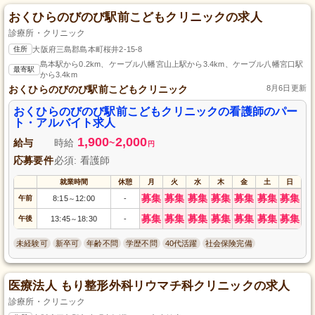
おくひらのびのび駅前こどもクリニックの求人
診療所・クリニック
住所
大阪府三島郡島本町桜井2-15-8
島本駅から0.2km、ケーブル八幡宮山上駅から3.4km、ケーブル八幡宮口駅
最寄駅
から3.4km
おくひらのびのび駅前こどもクリニック
8月6日更新
おくひらのびのび駅前こどもクリニックの看護師のパー
ト・アルバイト求人
1,900
2,000
給与
時給
~
円
応募要件
必須: 看護師
就業時間
休憩
月
火
水
木
金
土
日
募集
募集
募集
募集
募集
募集
募集
午前
8:15
12:00
-
～
募集
募集
募集
募集
募集
募集
募集
午後
13:45
18:30
-
～
未経験可
新卒可
年齢不問
学歴不問
40代活躍
社会保険完備
医療法人 もり整形外科リウマチ科クリニックの求人
診療所・クリニック