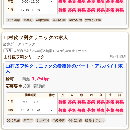
募集
募集
募集
募集
募集
募集
募集
午前
8:00
12:30
-
～
募集
募集
募集
募集
募集
募集
募集
午後
17:10
19:30
-
～
50代活躍
新卒可
40代活躍
年齢不問
学歴不問
女性が活躍
山村皮フ科クリニックの求人
診療所・クリニック
住所
大阪府三島郡島本町水無瀬1-23-4島本健康モール3F
山村皮フ科クリニック
8月7日更新
山村皮フ科クリニックの看護師のパート・アルバイト求
人
1,750
給与
時給
~
円
応募要件
必須: 看護師
就業時間
休憩
月
火
水
木
金
土
日
募集
募集
募集
募集
募集
募集
募集
午前
9:00
13:00
-
～
募集
募集
募集
募集
募集
募集
募集
午後
16:00
18:20
-
～
50代活躍
新卒可
学歴不問
年齢不問
40代活躍
残業ほぼなし