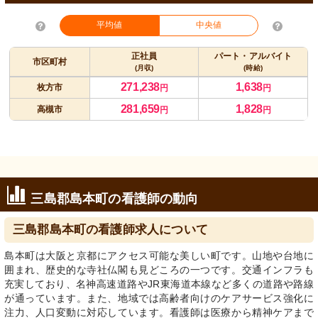
平均値
中央値
正社員
パート・アルバイト
市区町村
(月収)
(時給)
271,238
1,638
枚方市
円
円
281,659
1,828
高槻市
円
円
三島郡島本町の看護師の動向
三島郡島本町の看護師求人について
島本町は大阪と京都にアクセス可能な美しい町です。山地や台地に
囲まれ、歴史的な寺社仏閣も見どころの一つです。交通インフラも
充実しており、名神高速道路やJR東海道本線など多くの道路や路線
が通っています。また、地域では高齢者向けのケアサービス強化に
注力、人口変動に対応しています。看護師は医療から精神ケアまで