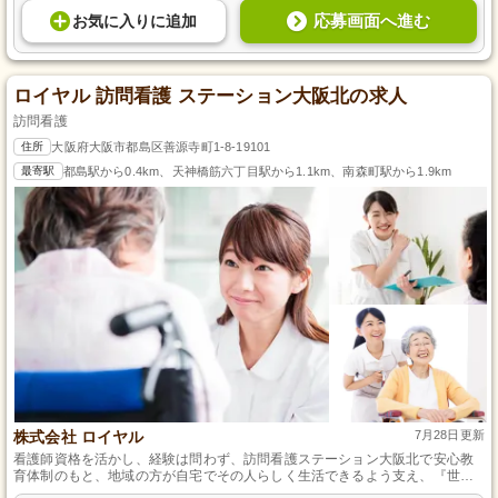
応募画面へ進む
お気に入り
に
追加
ロイヤル 訪問看護 ステーション大阪北の求人
訪問看護
住所
大阪府大阪市都島区善源寺町1-8-19101
最寄駅
都島駅から0.4km、天神橋筋六丁目駅から1.1km、南森町駅から1.9km
株式会社 ロイヤル
7月28日更新
看護師資格を活かし、経験は問わず、訪問看護ステーション大阪北で安心教
育体制のもと、地域の方が自宅でその人らしく生活できるよう支え、『世の
ため人のために尽くす』を実現しませんか。