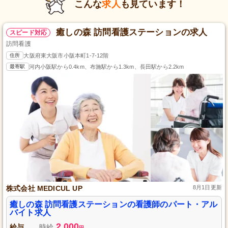
こんな
求人
も見ています！
癒しの森 訪問看護ステーションの求人
スピード対応
訪問看護
住所
大阪府東大阪市小阪本町1-7-12階
最寄駅
河内小阪駅から0.4km、布施駅から1.3km、長田駅から2.2km
株式会社 MEDICUL UP
8月1日更新
癒しの森 訪問看護ステーションの看護師のパート・アル
バイト求人
2,000
給与
時給
円