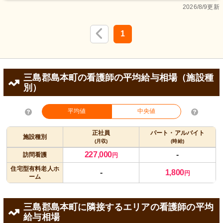
2026/8/9更新
1
三島郡島本町の看護師の平均給与相場（施設種
別）
平均値
中央値
正社員
パート・アルバイト
施設種別
(月収)
(時給)
227,000
-
訪問看護
円
住宅型有料老人ホ
-
1,800
円
ーム
三島郡島本町に隣接するエリアの看護師の平均
給与相場