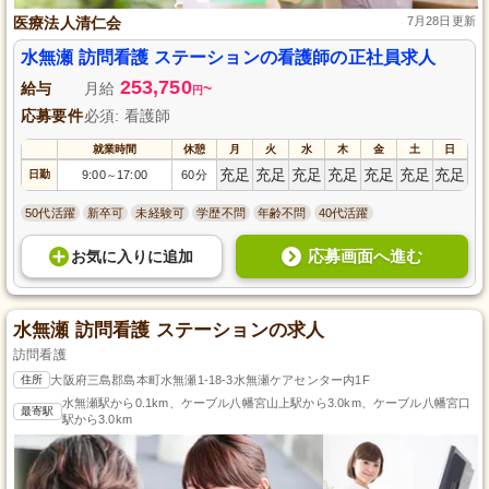
医療法人清仁会
7月28日更新
水無瀬 訪問看護 ステーションの看護師の正社員求人
253,750
給与
月給
~
円
応募要件
必須: 看護師
就業時間
休憩
月
火
水
木
金
土
日
充足
充足
充足
充足
充足
充足
充足
日勤
9:00
17:00
60分
～
50代活躍
新卒可
未経験可
学歴不問
年齢不問
40代活躍
応募画面へ進む
お気に入り
に
追加
水無瀬 訪問看護 ステーションの求人
訪問看護
住所
大阪府三島郡島本町水無瀬1-18-3水無瀬ケアセンター内1F
水無瀬駅から0.1km、ケーブル八幡宮山上駅から3.0km、ケーブル八幡宮口
最寄駅
駅から3.0km