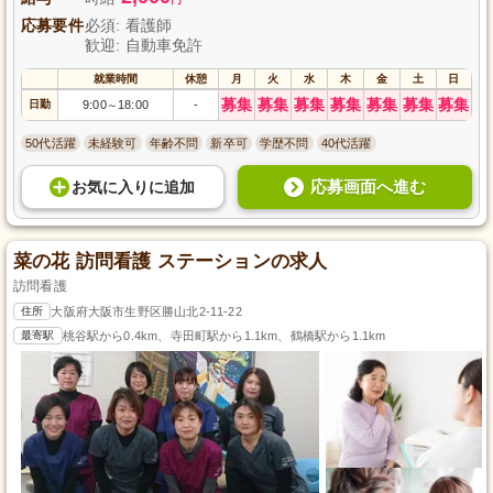
応募要件
必須: 看護師
歓迎: 自動車免許
就業時間
休憩
月
火
水
木
金
土
日
募集
募集
募集
募集
募集
募集
募集
日勤
9:00
18:00
-
～
50代活躍
未経験可
年齢不問
新卒可
学歴不問
40代活躍
応募画面へ進む
お気に入り
に
追加
菜の花 訪問看護 ステーションの求人
訪問看護
住所
大阪府大阪市生野区勝山北2-11-22
最寄駅
桃谷駅から0.4km、寺田町駅から1.1km、鶴橋駅から1.1km