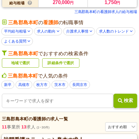
270,000
1,750
円
円
給与相場
三島郡島本町の看護師求人の給与相場
三島郡島本町
の
看護師
の転職事情
平均給与相場
求人の動向
介護求人事情
求人数のトレンド
よくある質問
三島郡島本町
でおすすめの検索条件
地域で選択
詳細条件で選択
三島郡島本町
で人気の条件
新卒
高槻市
枚方市
茨木市
長岡京市
検索
三島郡島本町
の
看護師
の求人一覧
11
事業所
13
求人
おすすめ順
(1~30件)