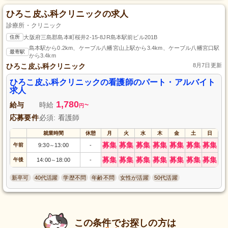
ひろこ皮ふ科クリニックの求人
診療所・クリニック
住所
大阪府三島郡島本町桜井2-15-8JR島本駅前ビル201B
島本駅から0.2km、ケーブル八幡宮山上駅から3.4km、ケーブル八幡宮口駅
最寄駅
から3.4km
ひろこ皮ふ科クリニック
8月7日更新
ひろこ皮ふ科クリニックの看護師のパート・アルバイト
求人
1,780
給与
時給
~
円
応募要件
必須: 看護師
就業時間
休憩
月
火
水
木
金
土
日
募集
募集
募集
募集
募集
募集
募集
午前
9:30
13:00
-
～
募集
募集
募集
募集
募集
募集
募集
午後
14:00
18:00
-
～
新卒可
40代活躍
学歴不問
年齢不問
女性が活躍
50代活躍
この条件でお探しの方は