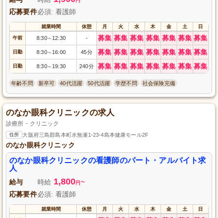
円
応募要件
必須: 看護師
就業時間
休憩
月
火
水
木
金
土
日
募集
募集
募集
募集
募集
募集
募集
午前
8:30
12:30
-
～
募集
募集
募集
募集
募集
募集
募集
日勤
8:30
16:00
45分
～
募集
募集
募集
募集
募集
募集
募集
日勤
8:30
19:30
240分
～
年齢不問
新卒可
40代活躍
50代活躍
学歴不問
社会保険完備
のなか眼科クリニックの求人
診療所・クリニック
住所
大阪府三島郡島本町水無瀬1-23-4島本健康モール2F
のなか眼科クリニック
のなか眼科クリニックの看護師のパート・アルバイト求
人
1,800
給与
時給
~
円
応募要件
必須: 看護師
就業時間
休憩
月
火
水
木
金
土
日