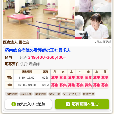
医療法人 孟仁会
7月30日更新
摂南総合病院の看護師の正社員求人
349,400
360,400
給与
月給
~
円
応募要件
必須: 看護師
就業時間
休憩
月
火
水
木
金
土
日
募集
募集
募集
募集
募集
募集
募集
日勤
8:40
17:00
60分
～
募集
募集
募集
募集
募集
募集
募集
夜勤
16:00
翌9:00
120分
～
50代活躍
年齢不問
40代活躍
学歴不問
寮・社宅あり
住宅手当
応募画面へ進む
お気に入り
に
追加