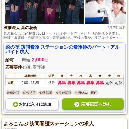
医療法人 菜の花会
7月28日更新
菜の花会は、24時間365日トータルサポートで一人ひとりの生活を尊重し、
医師・看護師・介護員と連携し定期訪問でお客様の豊かな生活をサポートす
る訪問看護ステーションです。
菜の花 訪問看護 ステーションの看護師のパート・アル
バイト求人
2,000
給与
時給
円
応募要件
必須: 看護師
就業時間
休憩
月
火
水
木
金
土
日
募集
募集
募集
募集
募集
定休
定休
日勤
9:00
17:30
45分
～
未経験可
50代活躍
40代活躍
女性が活躍
土日休み
駅近
応募画面へ進む
お気に入り
に
追加
よろこんぶ 訪問看護ステーションの求人