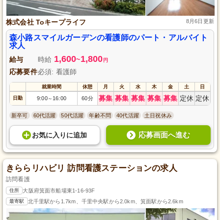
株式会社 Toキープライフ
8月6日更新
森小路スマイルガーデンの看護師のパート・アルバイト
求人
1,600
1,800
給与
時給
~
円
応募要件
必須: 看護師
就業時間
休憩
月
火
水
木
金
土
日
募集
募集
募集
募集
募集
定休
定休
日勤
9:00
16:00
60分
～
新卒可
60代活躍
50代活躍
年齢不問
40代活躍
土日祝休み
応募画面へ進む
お気に入り
に
追加
きららリハビリ 訪問看護ステーションの求人
訪問看護
住所
大阪府箕面市船場東1-16-93F
最寄駅
北千里駅から1.7km、千里中央駅から2.0km、箕面駅から2.6km