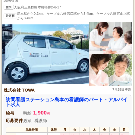
訪問看護
住所
大阪府三島郡島本町桜井2-6-17
島本駅から0.1km、ケーブル八幡宮口駅から3.4km、ケーブル八幡宮山上駅
最寄駅
から3.4km
株式会社 TOWA
7月28日更新
訪問看護ステーション島本の看護師のパート・アルバイ
ト求人
1,900
給与
時給
円
応募要件
必須: 看護師
就業時間
休憩
月
火
水
木
金
土
日