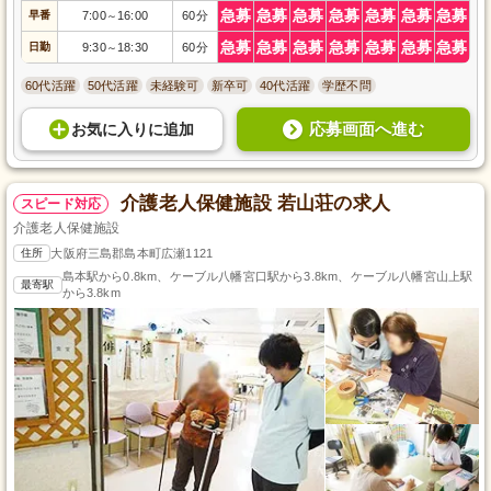
急募
急募
急募
急募
急募
急募
急募
早番
7:00
16:00
60分
～
急募
急募
急募
急募
急募
急募
急募
日勤
9:30
18:30
60分
～
60代活躍
50代活躍
未経験可
新卒可
40代活躍
学歴不問
応募画面へ進む
お気に入り
に
追加
介護老人保健施設 若山荘の求人
スピード対応
介護老人保健施設
住所
大阪府三島郡島本町広瀬1121
島本駅から0.8km、ケーブル八幡宮口駅から3.8km、ケーブル八幡宮山上駅
最寄駅
から3.8km