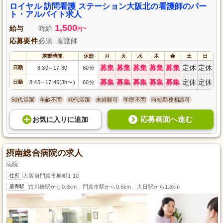
ロイヤル 訪問看護 ステーション大阪北の看護師のパー
ト・アルバイト求人
1,500
給与
時給
~
円
応募要件
必須: 看護師
就業時間
休憩
月
火
水
木
金
土
日
募集
募集
募集
募集
募集
定休
定休
日勤
8:30
17:30
60分
～
募集
募集
募集
募集
募集
定休
定休
日勤
8:45
17:45(3h〜)
60分
～
50代活躍
年齢不問
40代活躍
未経験可
学歴不問
時短勤務相談可
応募画面へ進む
お気に入り
に
追加
摂南総合病院の求人
病院
住所
大阪府門真市柳町1-10
最寄駅
古川橋駅から0.3km、門真市駅から0.5km、大日駅から1.6km