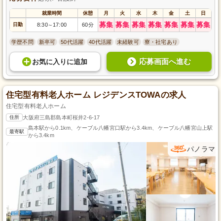
就業時間
休憩
月
火
水
木
金
土
日
募集
募集
募集
募集
募集
募集
募集
日勤
8:30
17:00
60分
～
学歴不問
新卒可
50代活躍
40代活躍
未経験可
寮・社宅あり
応募画面へ進む
お気に入り
に
追加
住宅型有料老人ホーム レジデンスTOWAの求人
住宅型有料老人ホーム
住所
大阪府三島郡島本町桜井2-6-17
島本駅から0.1km、ケーブル八幡宮口駅から3.4km、ケーブル八幡宮山上駅
最寄駅
から3.4km
パノラマ