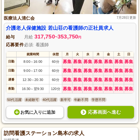
医療法人清仁会
7月28日更新
介護老人保健施設 若山荘の看護師の正社員求人
317,750
353,750
給与
月給
~
円
応募要件
必須: 看護師
就業時間
休憩
月
火
水
木
金
土
日
募集
募集
募集
募集
募集
募集
募集
日勤
8:00
16:00
60分
～
募集
募集
募集
募集
募集
募集
募集
日勤
9:00
17:00
60分
～
募集
募集
募集
募集
募集
募集
募集
遅番
12:30
20:30
60分
～
募集
募集
募集
募集
募集
募集
募集
夜勤
16:30
翌9:30
120分
～
50代活躍
未経験可
40代活躍
新卒可
年齢不問
学歴不問
応募画面へ進む
お気に入り
に
追加
訪問看護ステーション島本の求人