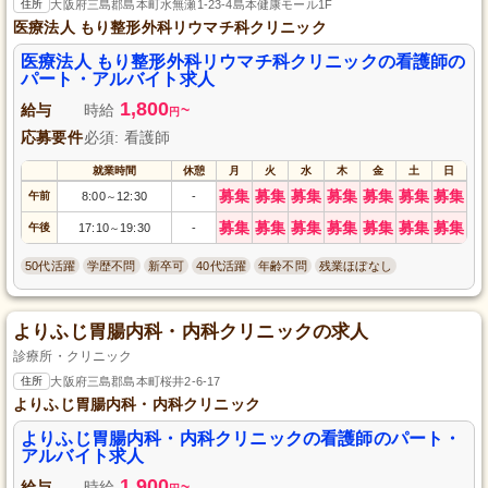
住所
大阪府三島郡島本町水無瀬1-23-4島本健康モール1F
医療法人 もり整形外科リウマチ科クリニック
医療法人 もり整形外科リウマチ科クリニックの看護師の
パート・アルバイト求人
1,800
給与
時給
~
円
応募要件
必須: 看護師
就業時間
休憩
月
火
水
木
金
土
日
募集
募集
募集
募集
募集
募集
募集
午前
8:00
12:30
-
～
募集
募集
募集
募集
募集
募集
募集
午後
17:10
19:30
-
～
50代活躍
学歴不問
新卒可
40代活躍
年齢不問
残業ほぼなし
よりふじ胃腸内科・内科クリニックの求人
診療所・クリニック
住所
大阪府三島郡島本町桜井2-6-17
よりふじ胃腸内科・内科クリニック
よりふじ胃腸内科・内科クリニックの看護師のパート・
アルバイト求人
1,900
給与
時給
~