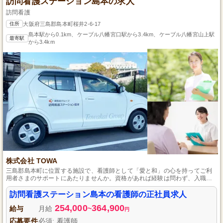
訪問看護ステーション島本の求人
訪問看護
住所
大阪府三島郡島本町桜井2-6-17
島本駅から0.1km、ケーブル八幡宮口駅から3.4km、ケーブル八幡宮山上駅
最寄駅
から3.4km
株式会社 TOWA
三島郡島本町に位置する施設で、看護師として「愛と和」の心を持ってご利
用者さまのサポートにあたりませんか。資格があれば経験は問わず、入職時
から有休が付与されるため、仕事とプライベートのバランスを大切にしなが
らスタートできます。安定した環境で、ご利用者さまの快適な毎日を支える
訪問看護ステーション島本の看護師の正社員求人
やりがいのある仕事です。
254,000
364,900
給与
月給
~
円
応募要件
必須: 看護師