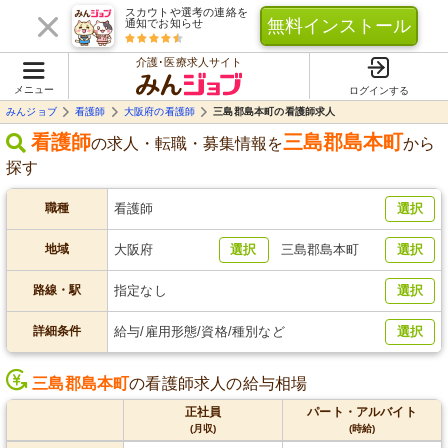
スカウトや選考の連絡を
無料インストール
通知でお知らせ
介護･医療求人サイト
メニュー
ログインする
みんジョブ
看護師
大阪府の看護師
三島郡島本町の看護師求人
看護師
三島郡島本町
の求人・転職・募集情報を
から
探す
職種
看護師
選択
地域
大阪府
選択
三島郡島本町
選択
路線・駅
指定なし
選択
詳細条件
給与/雇用形態/資格/種別など
選択
三島郡島本町
の看護師求人の給与相場
正社員
パート・アルバイト
(月収)
(時給)