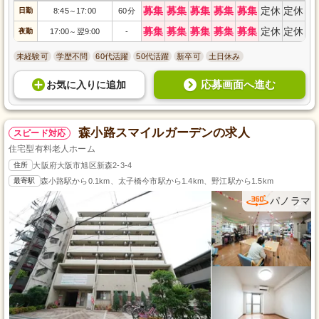
募集
募集
募集
募集
募集
定休
定休
日勤
8:45
17:00
60分
～
募集
募集
募集
募集
募集
定休
定休
夜勤
17:00
翌9:00
-
～
未経験可
学歴不問
60代活躍
50代活躍
新卒可
土日休み
応募画面へ進む
お気に入り
に
追加
森小路スマイルガーデンの求人
スピード対応
住宅型有料老人ホーム
住所
大阪府大阪市旭区新森2-3-4
最寄駅
森小路駅から0.1km、太子橋今市駅から1.4km、野江駅から1.5km
パノラマ