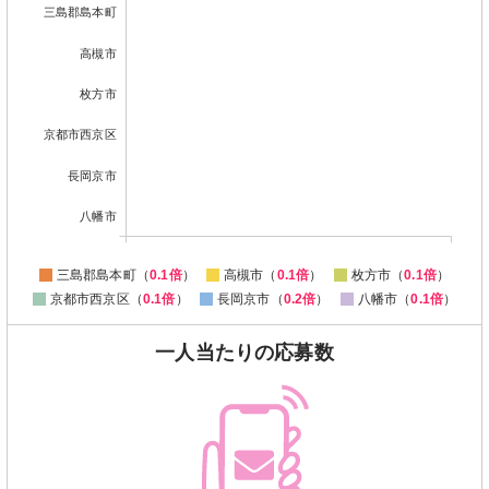
三島郡島本町
高槻市
枚方市
京都市西京区
長岡京市
八幡市
三島郡島本町（
0.1倍
）
高槻市（
0.1倍
）
枚方市（
0.1倍
）
京都市西京区（
0.1倍
）
長岡京市（
0.2倍
）
八幡市（
0.1倍
）
一人当たりの応募数