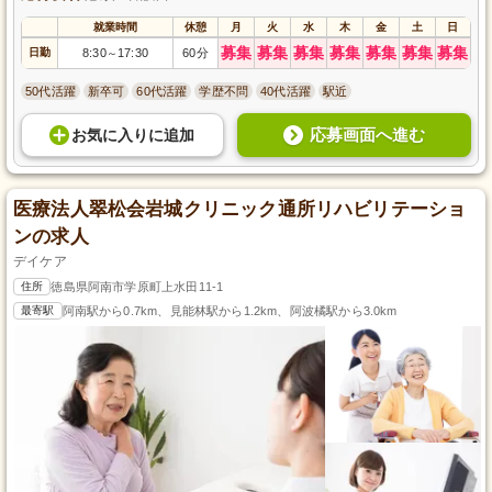
就業時間
休憩
月
火
水
木
金
土
日
募集
募集
募集
募集
募集
募集
募集
日勤
8:30
17:30
60分
～
50代活躍
新卒可
60代活躍
学歴不問
40代活躍
駅近
応募画面へ進む
お気に入り
に
追加
医療法人翠松会岩城クリニック通所リハビリテーショ
ンの求人
デイケア
住所
徳島県阿南市学原町上水田11-1
最寄駅
阿南駅から0.7km、見能林駅から1.2km、阿波橘駅から3.0km