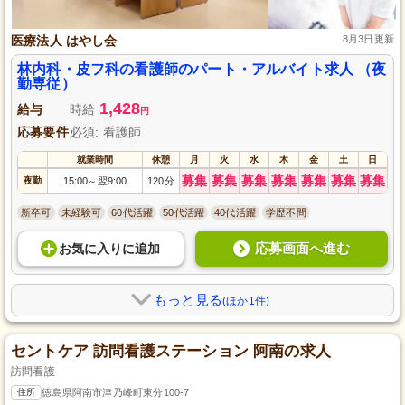
医療法人 はやし会
8月3日更新
林内科・皮フ科の看護師のパート・アルバイト求人 （夜
勤専従）
1,428
給与
時給
円
応募要件
必須: 看護師
就業時間
休憩
月
火
水
木
金
土
日
募集
募集
募集
募集
募集
募集
募集
夜勤
15:00
翌9:00
120分
～
新卒可
未経験可
60代活躍
50代活躍
40代活躍
学歴不問
応募画面へ進む
お気に入り
に
追加
もっと見る
(ほか1件)
セントケア 訪問看護ステーション 阿南の求人
訪問看護
住所
徳島県阿南市津乃峰町東分100-7