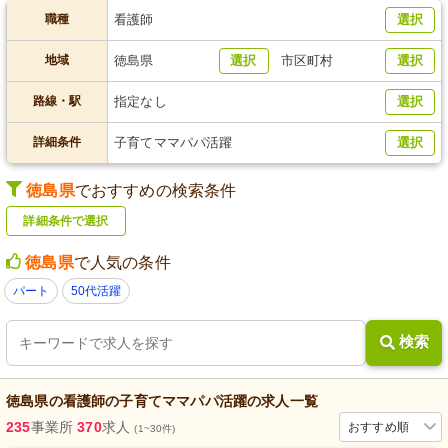
職種
看護師
選択
地域
徳島県
選択
市区町村
選択
路線・駅
指定なし
選択
詳細条件
子育てママパパ活躍
選択
徳島県
でおすすめの検索条件
詳細条件で選択
徳島県
で人気の条件
パート
50代活躍
検索
徳島県
の
看護師
の
子育てママパパ活躍
の求人一覧
235
事業所
370
求人
おすすめ順
(1~30件)