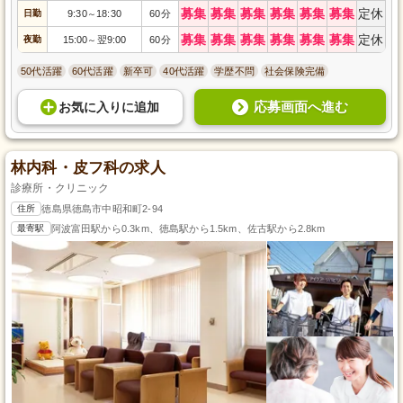
募集
募集
募集
募集
募集
募集
定休
日勤
9:30
18:30
60分
～
募集
募集
募集
募集
募集
募集
定休
夜勤
15:00
翌9:00
60分
～
50代活躍
60代活躍
新卒可
40代活躍
学歴不問
社会保険完備
応募画面へ進む
お気に入り
に
追加
林内科・皮フ科の求人
診療所・クリニック
住所
徳島県徳島市中昭和町2-94
最寄駅
阿波富田駅から0.3km、徳島駅から1.5km、佐古駅から2.8km