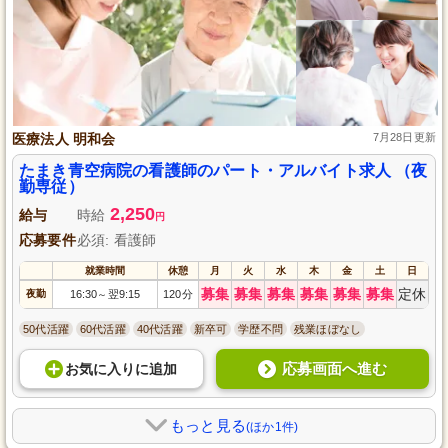
医療法人 明和会
7月28日更新
たまき青空病院の看護師のパート・アルバイト求人 （夜
勤専従）
2,250
給与
時給
円
応募要件
必須: 看護師
就業時間
休憩
月
火
水
木
金
土
日
募集
募集
募集
募集
募集
募集
定休
夜勤
16:30
翌9:15
120分
～
50代活躍
60代活躍
40代活躍
新卒可
学歴不問
残業ほぼなし
応募画面へ進む
お気に入り
に
追加
もっと見る
(ほか1件)