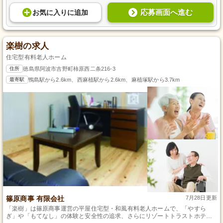
応募画面へ進む
お気に入り
に
追加
楽樹の求人
住宅型有料老人ホーム
住所
徳島県阿波市吉野町柿原西二条216-3
最寄駅
鴨島駅から2.6km、西麻植駅から2.6km、麻植塚駅から3.7km
篠原商事 有限会社
7月28日更新
「楽樹」は篠原商事運営の平屋住宅型・和風有料老人ホームで、「やすら
ぎ」や「もてなし」の体験と安全性の追求、さらにリゾートトラストホテル