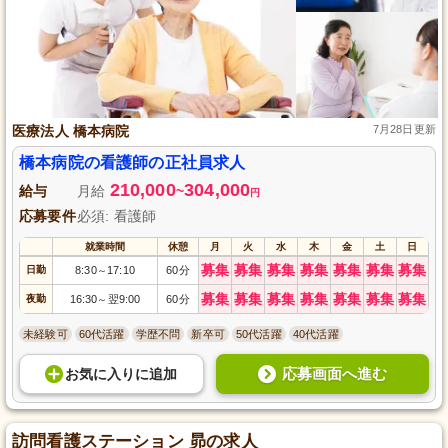
医療法人 橋本病院
7月28日更新
橋本病院の看護師の正社員求人
210,000
304,000
給与
月給
~
円
応募要件
必須: 看護師
就業時間
休憩
月
火
水
木
金
土
日
募集
募集
募集
募集
募集
募集
募集
日勤
8:30
17:10
60分
～
募集
募集
募集
募集
募集
募集
募集
夜勤
16:30
翌9:00
60分
～
未経験可
60代活躍
学歴不問
新卒可
50代活躍
40代活躍
応募画面へ進む
お気に入り
に
追加
訪問看護ステーション 昴の求人