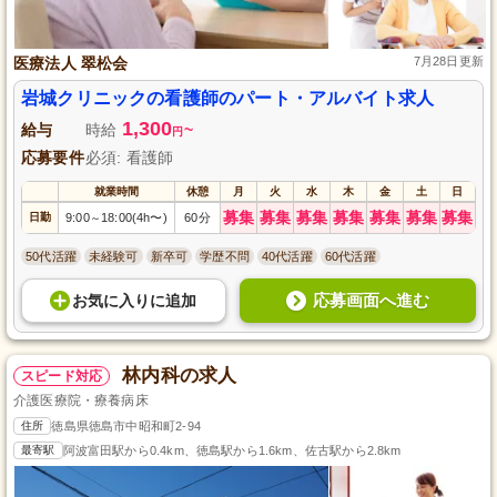
医療法人 翠松会
7月28日更新
岩城クリニックの看護師のパート・アルバイト求人
1,300
給与
時給
~
円
応募要件
必須: 看護師
就業時間
休憩
月
火
水
木
金
土
日
募集
募集
募集
募集
募集
募集
募集
日勤
9:00
18:00(4h〜)
60分
～
50代活躍
未経験可
新卒可
学歴不問
40代活躍
60代活躍
応募画面へ進む
お気に入り
に
追加
林内科の求人
スピード対応
介護医療院・療養病床
住所
徳島県徳島市中昭和町2-94
最寄駅
阿波富田駅から0.4km、徳島駅から1.6km、佐古駅から2.8km