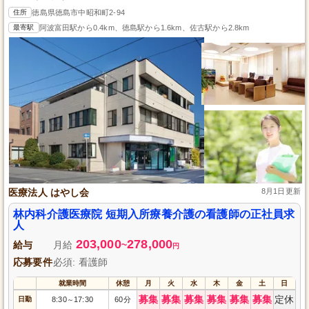
住所
徳島県徳島市中昭和町2-94
最寄駅
阿波富田駅から0.4km、徳島駅から1.6km、佐古駅から2.8km
医療法人 はやし会
8月1日更新
林内科介護医療院 短期入所療養介護の看護師の正社員求
人
203,000
278,000
給与
月給
~
円
応募要件
必須: 看護師
就業時間
休憩
月
火
水
木
金
土
日
募集
募集
募集
募集
募集
募集
定休
日勤
8:30
17:30
60分
～