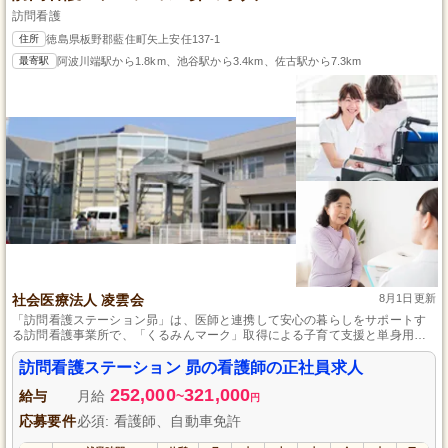
訪問看護
住所
徳島県板野郡藍住町矢上安任137-1
最寄駅
阿波川端駅から1.8km、池谷駅から3.4km、佐古駅から7.3km
社会医療法人 凌雲会
8月1日更新
「訪問看護ステーション昴」は、医師と連携して安心の暮らしをサポートす
る訪問看護事業所で、「くるみんマーク」取得による子育て支援と単身用住
宅が特徴です。
訪問看護ステーション 昴の看護師の正社員求人
252,000
321,000
給与
月給
~
円
応募要件
必須: 看護師、自動車免許