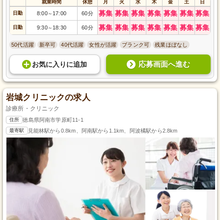
就業時間
休憩
月
火
水
木
金
土
日
募集
募集
募集
募集
募集
募集
募集
日勤
8:00
17:00
60分
～
募集
募集
募集
募集
募集
募集
募集
日勤
9:30
18:30
60分
～
50代活躍
新卒可
40代活躍
女性が活躍
ブランク可
残業ほぼなし
応募画面へ進む
お気に入り
に
追加
岩城クリニックの求人
診療所・クリニック
住所
徳島県阿南市学原町11-1
最寄駅
見能林駅から0.8km、阿南駅から1.1km、阿波橘駅から2.8km