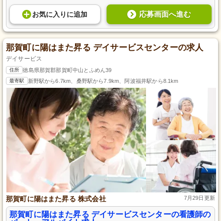
応募画面へ進む
お気に入り
に
追加
那賀町に陽はまた昇る デイサービスセンターの求人
デイサービス
住所
徳島県那賀郡那賀町中山とふめん39
最寄駅
新野駅から6.7km、桑野駅から7.9km、阿波福井駅から8.1km
那賀町に陽はまた昇る 株式会社
7月29日更新
那賀町に陽はまた昇る デイサービスセンターの看護師の