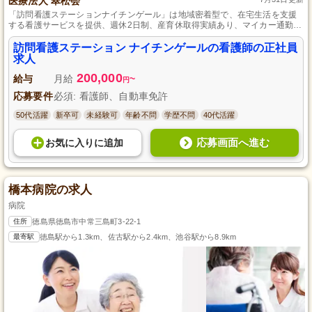
医療法人 翠松会
「訪問看護ステーションナイチンゲール」は地域密着型で、在宅生活を支援
する看護サービスを提供、週休2日制、産育休取得実績あり、マイカー通勤可
と、看護師として長期的に安心して働ける環境が整っています。
訪問看護ステーション ナイチンゲールの看護師の正社員
求人
200,000
給与
月給
~
円
応募要件
必須: 看護師、自動車免許
50代活躍
新卒可
未経験可
年齢不問
学歴不問
40代活躍
応募画面へ進む
お気に入り
に
追加
橋本病院の求人
病院
住所
徳島県徳島市中常三島町3-22-1
最寄駅
徳島駅から1.3km、佐古駅から2.4km、池谷駅から8.9km