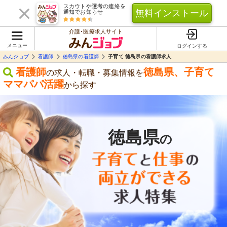
スカウトや選考の連絡を
無料インストール
通知でお知らせ
介護･医療求人サイト
メニュー
ログインする
みんジョブ
看護師
徳島県の看護師
子育て 徳島県の看護師求人
看護師
徳島県
、
子育て
の求人・転職・募集情報を
ママパパ活躍
から探す
徳島県
の