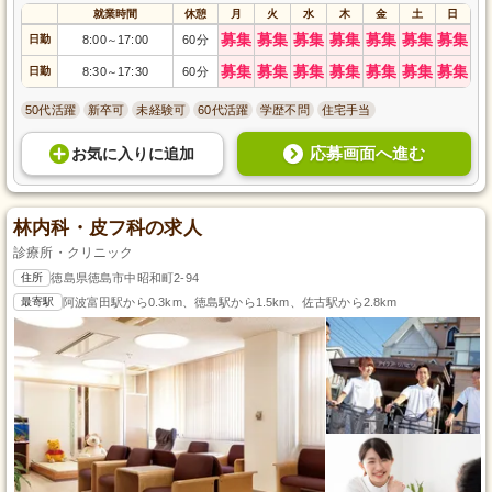
就業時間
休憩
月
火
水
木
金
土
日
募集
募集
募集
募集
募集
募集
募集
日勤
8:00
17:00
60分
～
募集
募集
募集
募集
募集
募集
募集
日勤
8:30
17:30
60分
～
50代活躍
新卒可
未経験可
60代活躍
学歴不問
住宅手当
応募画面へ進む
お気に入り
に
追加
林内科・皮フ科の求人
診療所・クリニック
住所
徳島県徳島市中昭和町2-94
最寄駅
阿波富田駅から0.3km、徳島駅から1.5km、佐古駅から2.8km