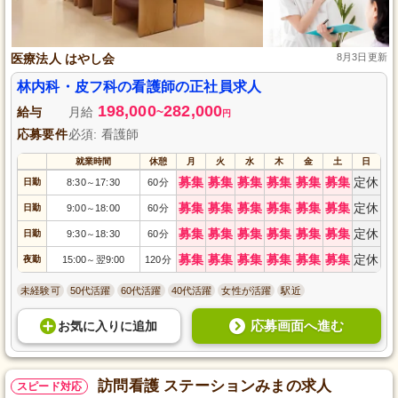
医療法人 はやし会
8月3日更新
林内科・皮フ科の看護師の正社員求人
198,000
282,000
給与
月給
~
円
応募要件
必須: 看護師
就業時間
休憩
月
火
水
木
金
土
日
募集
募集
募集
募集
募集
募集
定休
日勤
8:30
17:30
60分
～
募集
募集
募集
募集
募集
募集
定休
日勤
9:00
18:00
60分
～
募集
募集
募集
募集
募集
募集
定休
日勤
9:30
18:30
60分
～
募集
募集
募集
募集
募集
募集
定休
夜勤
15:00
翌9:00
120分
～
未経験可
50代活躍
60代活躍
40代活躍
女性が活躍
駅近
応募画面へ進む
お気に入り
に
追加
訪問看護 ステーションみまの求人
スピード対応