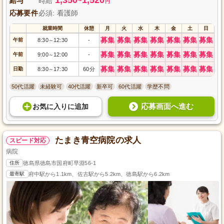
給与
時給
~
円
応募要件
必須: 看護師
就業時間
休憩
月
火
水
木
金
土
日
募集
募集
募集
募集
募集
募集
募集
午前
8:30
12:30
-
～
募集
募集
募集
募集
募集
募集
募集
午前
9:00
12:00
-
～
募集
募集
募集
募集
募集
募集
募集
日勤
8:30
17:30
60分
～
50代活躍
未経験可
40代活躍
新卒可
60代活躍
学歴不問
応募画面へ進む
お気に入り
に
追加
たまき青空病院の求人
スピード対応
病院
住所
徳島県徳島市国府町早淵56-1
最寄駅
府中駅から1.1km、佐古駅から5.2km、徳島駅から6.2km