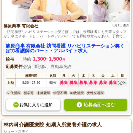
篠原商事 有限会社
8月1日更新
「訪問看護リハビリステーション笑くぼ」では、未経験者にも先輩スタッフ
が丁寧にサポートし、パートやアルバイトでも昇給や賞与があり、子育て中
やプライベートを重視する方でも働きやすい柔軟な勤務体制を整えていま
す。将来的には正社員への道もあります。
篠原商事 有限会社 訪問看護 リハビリステーション笑く
ぼの看護師のパート・アルバイト求人
1,300
1,500
給与
時給
~
円
応募要件
必須: 看護師、自動車免許
就業時間
休憩
月
火
水
木
金
土
日
募集
募集
募集
募集
募集
募集
定休
日勤
8:30
17:30
60分
～
50代活躍
新卒可
未経験可
学歴不問
40代活躍
女性が活躍
応募画面へ進む
お気に入り
に
追加
林内科介護医療院 短期入所療養介護の求人
ショートステイ