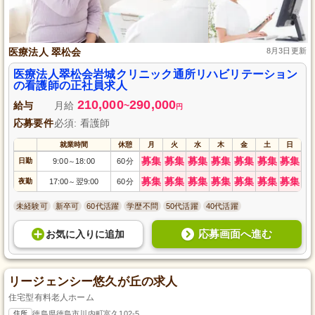
医療法人 翠松会
8月3日更新
医療法人翠松会岩城クリニック通所リハビリテーション
の看護師の正社員求人
210,000
290,000
給与
月給
~
円
応募要件
必須: 看護師
就業時間
休憩
月
火
水
木
金
土
日
募集
募集
募集
募集
募集
募集
募集
日勤
9:00
18:00
60分
～
募集
募集
募集
募集
募集
募集
募集
夜勤
17:00
翌9:00
60分
～
未経験可
新卒可
60代活躍
学歴不問
50代活躍
40代活躍
応募画面へ進む
お気に入り
に
追加
リージェンシー悠久が丘の求人
住宅型有料老人ホーム
住所
徳島県徳島市川内町富久102-5