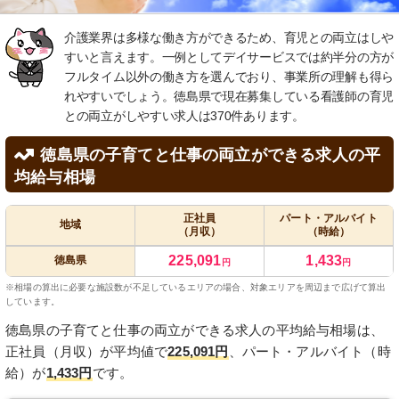
介護業界は多様な働き方ができるため、育児との両立はしや
すいと言えます。一例としてデイサービスでは約半分の方が
フルタイム以外の働き方を選んでおり、事業所の理解も得ら
れやすいでしょう。徳島県で現在募集している看護師の育児
との両立がしやすい求人は370件あります。
徳島県の子育てと仕事の両立ができる求人の平
均給与相場
正社員
パート・アルバイト
地域
（月収）
（時給）
225,091
1,433
徳島県
円
円
※相場の算出に必要な施設数が不足しているエリアの場合、対象エリアを周辺まで広げて算出
しています。
徳島県の子育てと仕事の両立ができる求人の平均給与相場は、
正社員（月収）が平均値で
225,091円
、パート・アルバイト（時
給）が
1,433円
です。