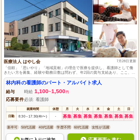
医療法人 はやし会
7月28日更新
「信頼」「思いやり」「地域貢献」の理念で医療を提供し、看護師として働
きたい方を募集、経験や勤務日数は問わず、年2回の賞与支給あり、ここ、林
内科で、心からのケアを提供しませんか。
林内科の看護師のパート・アルバイト求人
1,100
1,500
給与
時給
~
円
応募要件
必須: 看護師
就業時間
休憩
月
火
水
木
金
土
日
募集
募集
募集
募集
募集
募集
募集
日勤
8:30
17:30(4h〜)
-
～
新卒可
50代活躍
40代活躍
学歴不問
60代活躍
女性が活躍
応募画面へ進む
お気に入り
に
追加