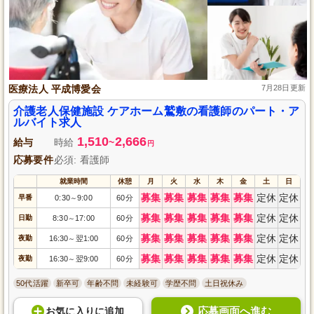
医療法人 平成博愛会
7月28日更新
介護老人保健施設 ケアホーム鷲敷の看護師のパート・ア
ルバイト求人
1,510
2,666
給与
時給
~
円
応募要件
必須: 看護師
就業時間
休憩
月
火
水
木
金
土
日
募集
募集
募集
募集
募集
定休
定休
早番
0:30
9:00
60分
～
募集
募集
募集
募集
募集
定休
定休
日勤
8:30
17:00
60分
～
募集
募集
募集
募集
募集
定休
定休
夜勤
16:30
翌1:00
60分
～
募集
募集
募集
募集
募集
定休
定休
夜勤
16:30
翌9:00
60分
～
50代活躍
新卒可
年齢不問
未経験可
学歴不問
土日祝休み
応募画面へ進む
お気に入り
に
追加