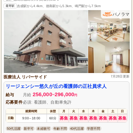
最寄駅
吉成駅から4.4km、徳島駅から5.3km、鳴門駅から7.5km
パノラマ
医療法人 リバーサイド
7月28日更新
リージェンシー悠久が丘の看護師の正社員求人
256,000
296,000
給与
月給
~
円
応募要件
必須: 看護師、自動車免許
就業時間
休憩
月
火
水
木
金
土
日
募集
募集
募集
募集
募集
募集
募集
日勤
9:00
18:00
60分
～
50代活躍
新卒可
未経験可
年齢不問
40代活躍
学歴不問