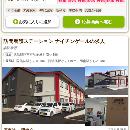
～
50代活躍
未経験可
40代活躍
新卒可
学歴不問
女性が活躍
応募画面へ進む
お気に入り
に
追加
訪問看護ステーション ナイチンゲールの求人
訪問看護
住所
徳島県阿南市見能林町南林396
最寄駅
見能林駅から0.6km、阿波橘駅から1.8km、阿南駅から2.5km
7月31日更新