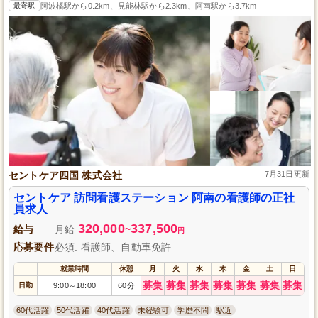
最寄駅
阿波橘駅から0.2km、見能林駅から2.3km、阿南駅から3.7km
セントケア四国 株式会社
7月31日更新
セントケア 訪問看護ステーション 阿南の看護師の正社
員求人
320,000
337,500
給与
月給
~
円
応募要件
必須: 看護師、自動車免許
就業時間
休憩
月
火
水
木
金
土
日
募集
募集
募集
募集
募集
募集
募集
日勤
9:00
18:00
60分
～
60代活躍
50代活躍
40代活躍
未経験可
学歴不問
駅近