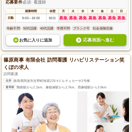
応募要件
必須: 看護師
就業時間
休憩
月
火
水
木
金
土
日
募集
募集
募集
募集
募集
募集
募集
日勤
9:00
18:00
60分
～
年齢不問
50代活躍
40代活躍
学歴不問
ブランク可
社会保険完備
応募画面へ進む
お気に入り
に
追加
篠原商事 有限会社 訪問看護 リハビリステーション笑
くぼの求人
訪問看護
住所
徳島県阿波市吉野町柿原225-4ドルチェカーサ2号棟
最寄駅
鴨島駅から2.1km、麻植塚駅から2.7km、西麻植駅から3.0km