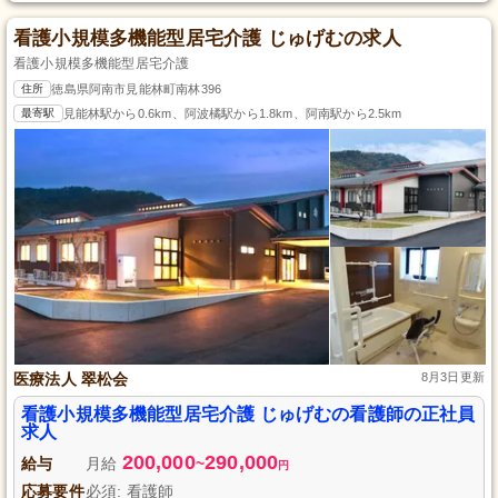
看護小規模多機能型居宅介護 じゅげむの求人
看護小規模多機能型居宅介護
住所
徳島県阿南市見能林町南林396
最寄駅
見能林駅から0.6km、阿波橘駅から1.8km、阿南駅から2.5km
医療法人 翠松会
8月3日更新
看護小規模多機能型居宅介護 じゅげむの看護師の正社員
求人
200,000
290,000
給与
月給
~
円
応募要件
必須: 看護師