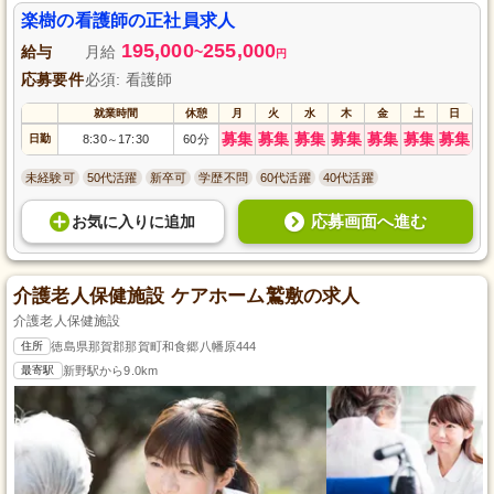
の特典付きで、阿波市で安心と充実感のある生活をサポートします。
楽樹の看護師の正社員求人
195,000
255,000
給与
月給
~
円
応募要件
必須: 看護師
就業時間
休憩
月
火
水
木
金
土
日
募集
募集
募集
募集
募集
募集
募集
日勤
8:30
17:30
60分
～
未経験可
50代活躍
新卒可
学歴不問
60代活躍
40代活躍
応募画面へ進む
お気に入り
に
追加
介護老人保健施設 ケアホーム鷲敷の求人
介護老人保健施設
住所
徳島県那賀郡那賀町和食郷八幡原444
最寄駅
新野駅から9.0km