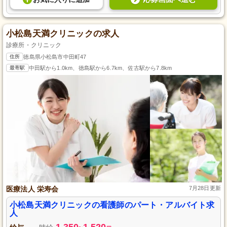
小松島天満クリニックの求人
診療所・クリニック
住所
徳島県小松島市中田町47
最寄駅
中田駅から1.0km、徳島駅から6.7km、佐古駅から7.8km
医療法人 栄寿会
7月28日更新
小松島天満クリニックの看護師のパート・アルバイト求
人
1,350
1,520