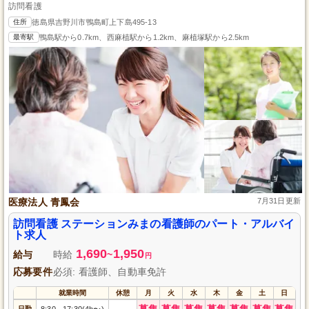
訪問看護
住所
徳島県吉野川市鴨島町上下島495-13
最寄駅
鴨島駅から0.7km、西麻植駅から1.2km、麻植塚駅から2.5km
医療法人 青鳳会
7月31日更新
訪問看護 ステーションみまの看護師のパート・アルバイ
ト求人
1,690
1,950
給与
時給
~
円
応募要件
必須: 看護師、自動車免許
就業時間
休憩
月
火
水
木
金
土
日
募集
募集
募集
募集
募集
募集
募集
日勤
8:30
17:30(4h〜)
-