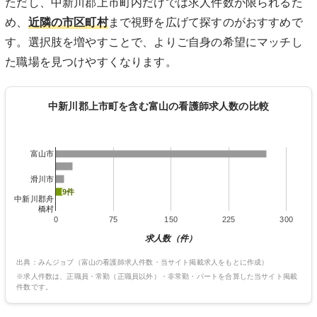
ただし、中新川郡上市町内だけでは求人件数が限られるた
め、
近隣の市区町村
まで視野を広げて探すのがおすすめで
す。選択肢を増やすことで、よりご自身の希望にマッチし
た職場を見つけやすくなります。
中新川郡上市町を含む富山の看護師求人数の比較
富山市
滑川市
9件
9件
中新川郡舟
橋村
0
75
150
225
300
求人数（件）
出典：みんジョブ（富山の看護師求人件数・当サイト掲載求人をもとに作成）
※求人件数は、正職員・常勤（正職員以外）・非常勤・パートを合算した当サイト掲載
件数です。