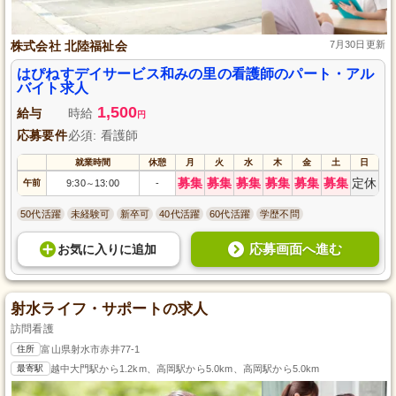
株式会社 北陸福祉会
7月30日更新
はぴねすデイサービス和みの里の看護師のパート・アル
バイト求人
1,500
給与
時給
円
応募要件
必須: 看護師
就業時間
休憩
月
火
水
木
金
土
日
募集
募集
募集
募集
募集
募集
定休
午前
9:30
13:00
-
～
50代活躍
未経験可
新卒可
40代活躍
60代活躍
学歴不問
応募画面へ進む
お気に入り
に
追加
射水ライフ・サポートの求人
訪問看護
住所
富山県射水市赤井77-1
最寄駅
越中大門駅から1.2km、高岡駅から5.0km、高岡駅から5.0km