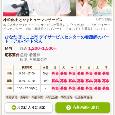
株式会社 とやまヒューマンサービス
7月28日更新
株式会社とやまヒューマンサービスが運営する「ひなたぼっこ上市 デイサー
ビスセンター」では、看護師としてパート・アルバイトを募集しています。
温かい雰囲気の中で、地域の高齢者の健康管理をサポートしませんか？資格
や経験は不問で、未経験者も大歓迎です。共に明るい未来を作りましょう！
ひなたぼっこ上市 デイサービスセンターの看護師のパー
ト・アルバイト求人
1,200
1,500
給与
時給
~
円
応募要件
必須: 看護師
歓迎: 自動車免許
就業時間
休憩
月
火
水
木
金
土
日
募集
募集
募集
募集
募集
募集
募集
日勤
8:00
17:00
60分
～
募集
募集
募集
募集
募集
募集
募集
日勤
8:30
17:30
60分
～
募集
募集
募集
募集
募集
募集
募集
日勤
8:30
17:30(5h)
-
～
未経験可
新卒可
年齢不問
40代活躍
50代活躍
社会保険完備
応募画面へ進む
お気に入り
に
追加