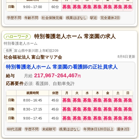
募集
募集
募集
募集
募集
募集
募集
日勤
9:00
17:00
60分
～
学歴不問
年齢不問
社会保険完備
残業ほぼなし
駅近
完全週休2日
特別養護老人ホーム 常楽園の求人
ハローワーク
特別養護老人ホーム
住所
富山県中新川郡上市町舘209
社会福祉法人 富山聖マリア会
8月6日更新
特別養護老人ホーム 常楽園の看護師の正社員求人
217,967
264,467
給与
月給
~
円
応募要件
必須: 看護師、自動車免許
就業時間
休憩
月
火
水
木
金
土
日
募集
募集
募集
募集
募集
募集
募集
日勤
8:00
16:45
45分
～
募集
募集
募集
募集
募集
募集
募集
日勤
8:30
17:15
45分
～
募集
募集
募集
募集
募集
募集
募集
日勤
9:00
17:45
45分
～
60代活躍
学歴不問
未経験可
残業ほぼなし
年間休日120日以上
週休2日