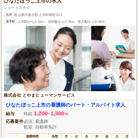
ひなたぼっこ上市の求人
ショートステイ
住所
富山県中新川郡上市町稗田33-1
最寄駅
上市駅から1.1km、寺田駅から3.7km、滑川駅から8.3km
株式会社 とやまヒューマンサービス
ひなたぼっこ上市の看護師のパート・アルバイト求人
1,200
1,500
給与
時給
~
円
応募要件
必須: 看護師
歓迎: 自動車免許
就業時間
休憩
月
火
水
木
金
土
日