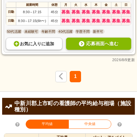
就業時間
休憩
月
火
水
木
金
土
日
募集
募集
募集
募集
募集
募集
募集
日勤
8:30
17:15
45分
～
募集
募集
募集
募集
募集
募集
募集
日勤
8:30
17:15(6h〜)
45分
～
50代活躍
未経験可
年齢不問
40代活躍
学歴不問
新卒可
応募画面へ進む
お気に入り
に
追加
2026/8/9更新
1
中新川郡上市町の看護師の平均給与相場（施設
種別）
平均値
中央値