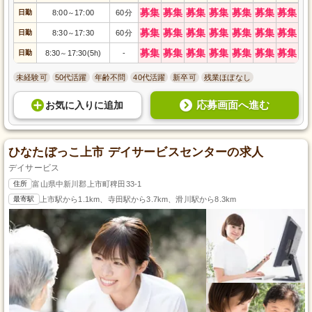
募集
募集
募集
募集
募集
募集
募集
日勤
8:00
17:00
60分
～
募集
募集
募集
募集
募集
募集
募集
日勤
8:30
17:30
60分
～
募集
募集
募集
募集
募集
募集
募集
日勤
8:30
17:30(5h)
-
～
未経験可
50代活躍
年齢不問
40代活躍
新卒可
残業ほぼなし
応募画面へ進む
お気に入り
に
追加
ひなたぼっこ上市 デイサービスセンターの求人
デイサービス
住所
富山県中新川郡上市町稗田33-1
最寄駅
上市駅から1.1km、寺田駅から3.7km、滑川駅から8.3km