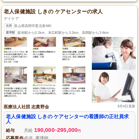
老人保健施設 しきの ケアセンターの求人
デイケア
住所
富山県高岡市鷲北新480
最寄駅
荻布駅から0.2km、末広町駅から3.2km、高岡駅から3.4km
医療法人社団 志貴野会
8月4日更新
老人保健施設 しきの ケアセンターの看護師の正社員求
人
190,000
295,000
給与
月給
~
円
応募要件
必須: 看護師