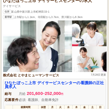
ひなたぼっこ上市 デイサービスセンターの求人
デイサービス
住所
富山県中新川郡上市町稗田33-1
最寄駅
上市駅から1.1km、寺田駅から3.7km、滑川駅から8.3km
株式会社 とやまヒューマンサービス
7月28日更新
ひなたぼっこ上市 デイサービスセンターの看護師の正社
員求人
201,600
252,000
給与
月給
~
円
応募要件
必須: 看護師、自動車免許
就業時間
休憩
月
火
水
木
金
土
日