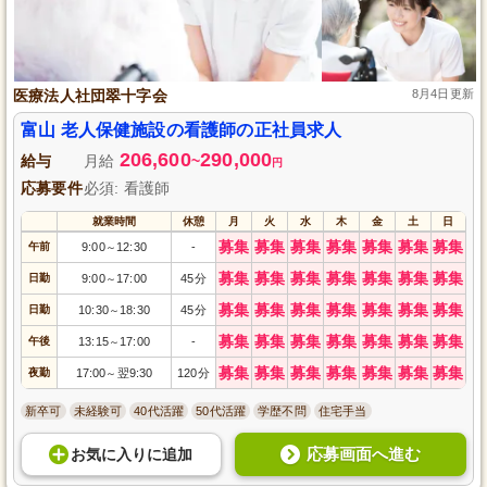
医療法人社団翠十字会
8月4日更新
富山 老人保健施設の看護師の正社員求人
206,600
290,000
給与
月給
~
円
応募要件
必須: 看護師
就業時間
休憩
月
火
水
木
金
土
日
募集
募集
募集
募集
募集
募集
募集
午前
9:00
12:30
-
～
募集
募集
募集
募集
募集
募集
募集
日勤
9:00
17:00
45分
～
募集
募集
募集
募集
募集
募集
募集
日勤
10:30
18:30
45分
～
募集
募集
募集
募集
募集
募集
募集
午後
13:15
17:00
-
～
募集
募集
募集
募集
募集
募集
募集
夜勤
17:00
翌9:30
120分
～
新卒可
未経験可
40代活躍
50代活躍
学歴不問
住宅手当
応募画面へ進む
お気に入り
に
追加