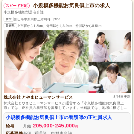
小規模多機能お気良倶上市の求人
スピード対応
小規模多機能型居宅介護
住所
富山県中新川郡上市町稗田32-1
最寄駅
上市駅から1.3km、寺田駅から3.9km、滑川駅から8.5km
株式会社 とやまヒューマンサービス
8月6日更新
株式会社とやまヒューマンサービスが運営する「小規模多機能お気良倶上
市」では、正社員の看護師を募集しています。当施設では、地域に根ざした
温かな介護サービスを提供しており、あなたの専門知識と経験を活かして、
利用者様に最良のケアを提供してください。地域との連携を重視した働きや
小規模多機能お気良倶上市の看護師の正社員求人
すい環境で、一緒に成長しませんか。資格や経験は問いません。あなたのご
205,000
245,000
応募をお待ちしています。
給与
月給
~
円
応募要件
必須: 看護師、自動車免許