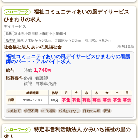
福祉コミュニティあいの風デイサービス
ハローワーク
ひまわりの求人
デイサービス
住所
富山県中新川郡上市町中小泉68-4
最寄駅
新相ノ木駅から0.8km、寺田駅から2.8km、滑川駅から6.8km
社会福祉法人 あいの風福祉会
8月6日更新
福祉コミュニティあいの風デイサービスひまわりの看護
師のパート・アルバイト求人
1,740
給与
時給
円
応募要件
必須: 看護師
歓迎: 自動車免許
就業時間
休憩
月
火
水
木
金
土
日
募集
募集
募集
募集
募集
募集
募集
日勤
9:00
17:00
60分
～
未経験可
学歴不問
60代活躍
残業ほぼなし
日勤のみ可
駅近
特定非営利活動法人 かみいち福祉の里の
ハローワーク
求人