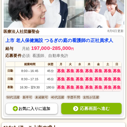
医療法人社団藤聖会
8月6日更新
上市 老人保健施設 つるぎの庭の看護師の正社員求人
197,000
285,000
給与
月給
~
円
応募要件
必須: 看護師、自動車免許
就業時間
休憩
月
火
水
木
金
土
日
募集
募集
募集
募集
募集
募集
募集
日勤
8:00
16:45
45分
～
募集
募集
募集
募集
募集
募集
募集
日勤
8:30
17:15
45分
～
募集
募集
募集
募集
募集
募集
募集
夜勤
16:30
翌9:30
180分
～
50代活躍
新卒可
未経験可
40代活躍
学歴不問
女性が活躍
応募画面へ進む
お気に入り
に
追加