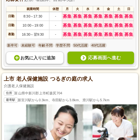
就業時間
休憩
月
火
水
木
金
土
日
募集
募集
募集
募集
募集
募集
募集
日勤
8:30
17:30
-
～
募集
募集
募集
募集
募集
募集
募集
日勤
10:00
19:00
-
～
募集
募集
募集
募集
募集
募集
募集
夜勤
16:30
翌9:30
-
～
新卒可
未経験可
年齢不問
学歴不問
50代活躍
40代活躍
応募画面へ進む
お気に入り
に
追加
上市 老人保健施設 つるぎの庭の求人
介護老人保健施設
住所
富山県中新川郡上市町森尻704
最寄駅
新宮川駅から0.3km、寺田駅から3.8km、滑川駅から5.7km