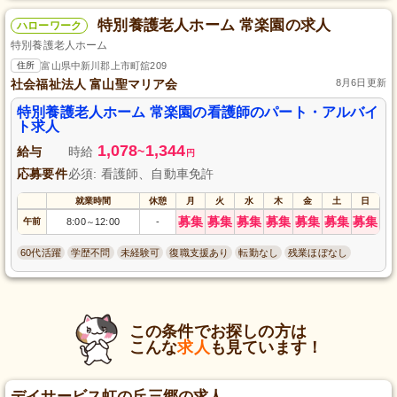
特別養護老人ホーム 常楽園の求人
ハローワーク
特別養護老人ホーム
住所
富山県中新川郡上市町舘209
社会福祉法人 富山聖マリア会
8月6日更新
特別養護老人ホーム 常楽園の看護師のパート・アルバイ
ト求人
1,078
1,344
給与
時給
~
円
応募要件
必須: 看護師、自動車免許
就業時間
休憩
月
火
水
木
金
土
日
募集
募集
募集
募集
募集
募集
募集
午前
8:00
12:00
-
～
60代活躍
学歴不問
未経験可
復職支援あり
転勤なし
残業ほぼなし
この条件でお探しの方は
こんな
求人
も見ています！
デイサービス虹の丘三郷の求人