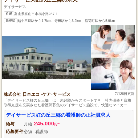
デイサービス
住所
富山県富山市水橋小路287-1
最寄駅
越中三郷駅から1.7km、寺田駅から3.2km、稲荷町駅から5.9km
株式会社 日本エコ･ケア･サービス
7月28日更新
「デイサービス虹の丘三郷」は、未経験からスタートでき、社内研修と資格
取得支援を充実させた看護師募集のデイサービス施設で、快適なマイカー通
勤が可能です。
デイサービス虹の丘三郷の看護師の正社員求人
245,000
給与
月給
~
円
応募要件
必須: 看護師