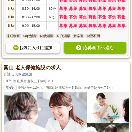
～
募集
募集
募集
募集
募集
募集
募集
日勤
8:30
16:00
60分
～
募集
募集
募集
募集
募集
募集
募集
日勤
8:30
17:00
60分
～
募集
募集
募集
募集
募集
募集
募集
日勤
9:00
15:00
-
～
未経験可
50代活躍
60代活躍
40代活躍
新卒可
学歴不問
応募画面へ進む
お気に入り
に
追加
富山 老人保健施設の求人
介護老人保健施設
住所
富山県富山市上千俵町98-1
最寄駅
開発駅から1.0km、南富山駅前駅から5.3km、岩峅寺駅から7.1km