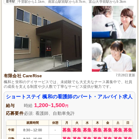
最寄駅
千里駅から1.1km、南富山駅前駅から8.7km、富山大学前駅から9.3km
有限会社 CareRise
7月28日更新
楓和と蛍和のデイサービスでは、未経験でも大丈夫なナース募集中で、社員
の成長を支える制度や少人数で丁寧なサービス提供が魅力です。
ショートステイ 楓和の看護師のパート・アルバイト求人
1,200
1,500
給与
時給
~
円
応募要件
必須: 看護師、自動車免許
就業時間
休憩
月
火
水
木
金
土
日
募集
募集
募集
募集
募集
募集
募集
午前
8:30
12:00
-
～
募集
募集
募集
募集
募集
募集
募集
日勤
8:30
15:00
-