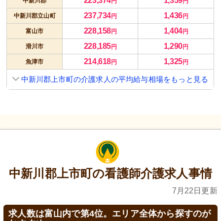
223,374
1,359
中新川郡
円
円
237,734
1,436
中新川郡立山町
円
円
228,158
1,404
富山市
円
円
228,185
1,290
滑川市
円
円
214,618
1,325
魚津市
円
円
中新川郡上市町の介護求人の平均給与相場をもっと見る
中新川郡上市町の看護師介護求人事情
7月22日更新
求人数は富山内で第4位。エリア全体から探すのが