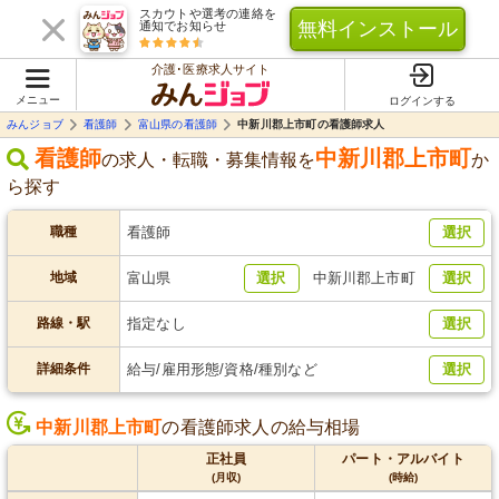
スカウトや選考の連絡を
無料インストール
通知でお知らせ
介護･医療求人サイト
メニュー
ログインする
みんジョブ
看護師
富山県の看護師
中新川郡上市町の看護師求人
看護師
中新川郡上市町
の求人・転職・募集情報を
か
ら探す
職種
看護師
選択
地域
富山県
選択
中新川郡上市町
選択
路線・駅
指定なし
選択
詳細条件
給与/雇用形態/資格/種別など
選択
中新川郡上市町
の看護師求人の給与相場
正社員
パート・アルバイト
(月収)
(時給)