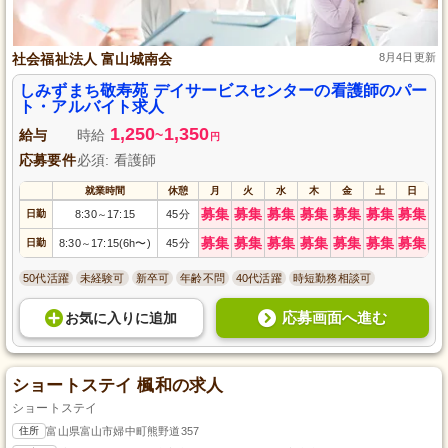
社会福祉法人 富山城南会
8月4日更新
しみずまち敬寿苑 デイサービスセンターの看護師のパー
ト・アルバイト求人
1,250
1,350
給与
時給
~
円
応募要件
必須: 看護師
就業時間
休憩
月
火
水
木
金
土
日
募集
募集
募集
募集
募集
募集
募集
日勤
8:30
17:15
45分
～
募集
募集
募集
募集
募集
募集
募集
日勤
8:30
17:15(6h〜)
45分
～
50代活躍
未経験可
新卒可
年齢不問
40代活躍
時短勤務相談可
応募画面へ進む
お気に入り
に
追加
ショートステイ 楓和の求人
ショートステイ
住所
富山県富山市婦中町熊野道357