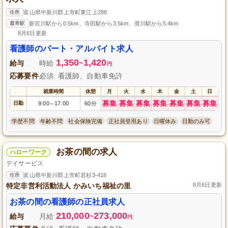
住所
富山県中新川郡上市町東江上288
最寄駅
新宮川駅から0.5km、寺田駅から3.5km、滑川駅から5.4km
8月6日更新
看護師のパート・アルバイト求人
1,350
1,420
給与
時給
~
円
応募要件
必須: 看護師、自動車免許
就業時間
休憩
月
火
水
木
金
土
日
募集
募集
募集
募集
募集
募集
募集
日勤
9:00
17:00
60分
～
学歴不問
年齢不問
社会保険完備
正社員登用あり
日曜休み
日勤のみ可
お茶の間の求人
ハローワーク
デイサービス
住所
富山県中新川郡上市町若杉3-418
特定非営利活動法人 かみいち福祉の里
8月6日更新
お茶の間の看護師の正社員求人
210,000
273,000
給与
月給
~
円