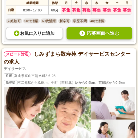
就業時間
休憩
月
火
水
木
金
土
日
募集
募集
募集
募集
募集
募集
募集
日勤
8:00
17:00
60分
～
未経験可
50代活躍
60代活躍
新卒可
学歴不問
40代活躍
応募画面へ進む
お気に入り
に
追加
しみずまち敬寿苑 デイサービスセンター
スピード対応
の求人
デイサービス
住所
富山県富山市清水町2-6-23
最寄駅
不二越駅から0.6km、中町（西町北）駅から0.9km、荒町駅から0.9km