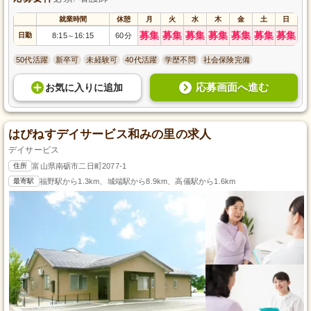
就業時間
休憩
月
火
水
木
金
土
日
募集
募集
募集
募集
募集
募集
募集
日勤
8:15
16:15
60分
～
50代活躍
新卒可
未経験可
40代活躍
学歴不問
社会保険完備
応募画面へ進む
お気に入り
に
追加
はぴねすデイサービス和みの里の求人
デイサービス
住所
富山県南砺市二日町2077-1
最寄駅
福野駅から1.3km、城端駅から8.9km、高儀駅から1.6km