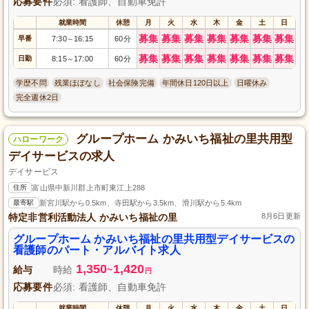
応募要件
必須: 看護師、自動車免許
就業時間
休憩
月
火
水
木
金
土
日
募集
募集
募集
募集
募集
募集
募集
早番
7:30
16:15
60分
～
募集
募集
募集
募集
募集
募集
募集
日勤
8:15
17:00
60分
～
学歴不問
残業ほぼなし
社会保険完備
年間休日120日以上
日曜休み
完全週休2日
グループホーム かみいち福祉の里共用型
ハローワーク
デイサービスの求人
デイサービス
住所
富山県中新川郡上市町東江上288
最寄駅
新宮川駅から0.5km、寺田駅から3.5km、滑川駅から5.4km
特定非営利活動法人 かみいち福祉の里
8月6日更新
グループホーム かみいち福祉の里共用型デイサービスの
看護師のパート・アルバイト求人
1,350
1,420
給与
時給
~
円
応募要件
必須: 看護師、自動車免許
就業時間
休憩
月
火
水
木
金
土
日