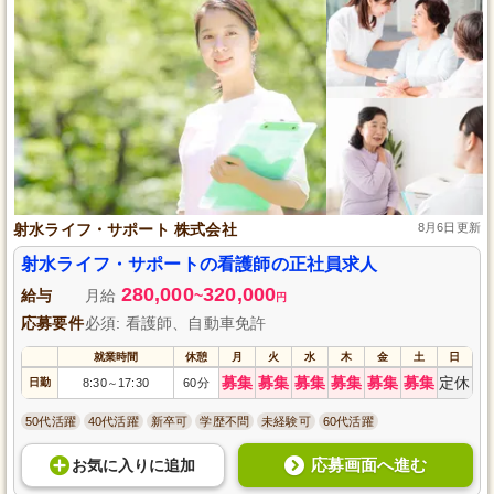
射水ライフ・サポート 株式会社
8月6日更新
射水ライフ・サポートの看護師の正社員求人
280,000
320,000
給与
月給
~
円
応募要件
必須: 看護師、自動車免許
就業時間
休憩
月
火
水
木
金
土
日
募集
募集
募集
募集
募集
募集
定休
日勤
8:30
17:30
60分
～
50代活躍
40代活躍
新卒可
学歴不問
未経験可
60代活躍
応募画面へ進む
お気に入り
に
追加