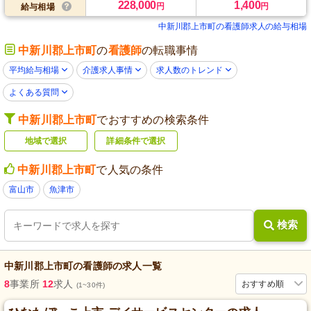
228,000
1,400
円
円
給与相場
中新川郡上市町の看護師求人の給与相場
中新川郡上市町
の
看護師
の転職事情
平均給与相場
介護求人事情
求人数のトレンド
よくある質問
中新川郡上市町
でおすすめの検索条件
地域で選択
詳細条件で選択
中新川郡上市町
で人気の条件
富山市
魚津市
検索
中新川郡上市町
の
看護師
の求人一覧
8
事業所
12
求人
おすすめ順
(1~30件)