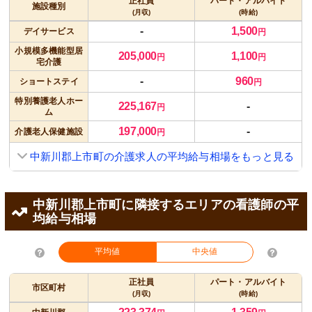
正社員
パート・アルバイト
施設種別
(月収)
(時給)
-
1,500
デイサービス
円
小規模多機能型居
205,000
1,100
円
円
宅介護
-
960
ショートステイ
円
特別養護老人ホー
225,167
-
円
ム
197,000
-
介護老人保健施設
円
中新川郡上市町の介護求人の平均給与相場をもっと見る
中新川郡上市町に隣接するエリアの看護師の平
均給与相場
平均値
中央値
正社員
パート・アルバイト
市区町村
(月収)
(時給)