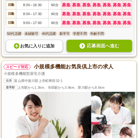
募集
募集
募集
募集
募集
募集
募集
日勤
8:30
16:30
60分
～
募集
募集
募集
募集
募集
募集
募集
日勤
8:30
17:30
60分
～
募集
募集
募集
募集
募集
募集
募集
日勤
9:00
17:00
60分
～
50代活躍
未経験可
40代活躍
新卒可
学歴不問
年齢不問
応募画面へ進む
お気に入り
に
追加
小規模多機能お気良倶上市の求人
スピード対応
小規模多機能型居宅介護
住所
富山県中新川郡上市町稗田32-1
最寄駅
上市駅から1.3km、寺田駅から3.9km、滑川駅から8.5km