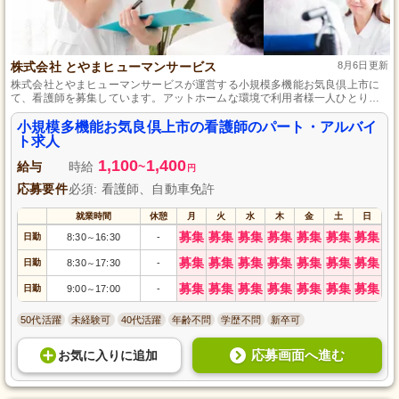
株式会社 とやまヒューマンサービス
8月6日更新
株式会社とやまヒューマンサービスが運営する小規模多機能お気良倶上市に
て、看護師を募集しています。アットホームな環境で利用者様一人ひとりに
寄り添ったケアを提供しています。パート・アルバイトとして勤務可能な
方、ぜひご応募ください。地域に密着した施設で、あなたのスキルを活かし
小規模多機能お気良倶上市の看護師のパート・アルバイ
てみませんか。資格・経験不問、未経験歓迎です。
ト求人
1,100
1,400
給与
時給
~
円
応募要件
必須: 看護師、自動車免許
就業時間
休憩
月
火
水
木
金
土
日
募集
募集
募集
募集
募集
募集
募集
日勤
8:30
16:30
-
～
募集
募集
募集
募集
募集
募集
募集
日勤
8:30
17:30
-
～
募集
募集
募集
募集
募集
募集
募集
日勤
9:00
17:00
-
～
50代活躍
未経験可
40代活躍
年齢不問
学歴不問
新卒可
応募画面へ進む
お気に入り
に
追加