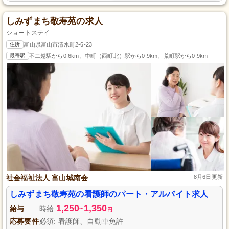
しみずまち敬寿苑の求人
ショートステイ
住所
富山県富山市清水町2-6-23
最寄駅
不二越駅から0.6km、中町（西町北）駅から0.9km、荒町駅から0.9km
社会福祉法人 富山城南会
8月6日更新
しみずまち敬寿苑の看護師のパート・アルバイト求人
1,250
1,350
給与
時給
~
円
応募要件
必須: 看護師、自動車免許