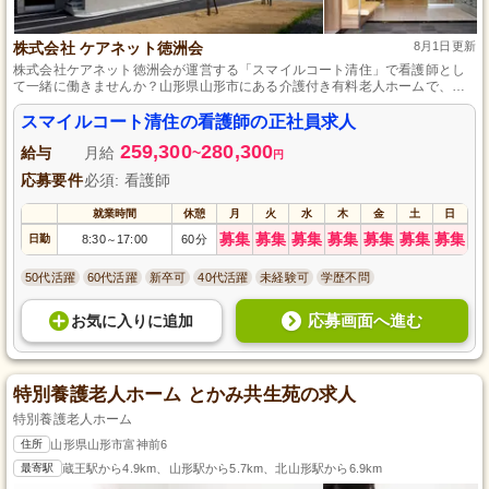
株式会社 ケアネット徳洲会
8月1日更新
株式会社ケアネット徳洲会が運営する「スマイルコート清住」で看護師とし
て一緒に働きませんか？山形県山形市にある介護付き有料老人ホームで、正
社員として雇用され、地域に貢献するお仕事です。思いやりと温かみのある
ケアで利用者様の日常生活をサポートすることが求められます。新しい環境
スマイルコート清住の看護師の正社員求人
でキャリアを築きたい方、ぜひご応募ください。
259,300
280,300
給与
月給
~
円
応募要件
必須: 看護師
就業時間
休憩
月
火
水
木
金
土
日
募集
募集
募集
募集
募集
募集
募集
日勤
8:30
17:00
60分
～
50代活躍
60代活躍
新卒可
40代活躍
未経験可
学歴不問
応募画面へ進む
お気に入り
に
追加
特別養護老人ホーム とかみ共生苑の求人
特別養護老人ホーム
住所
山形県山形市富神前6
最寄駅
蔵王駅から4.9km、山形駅から5.7km、北山形駅から6.9km