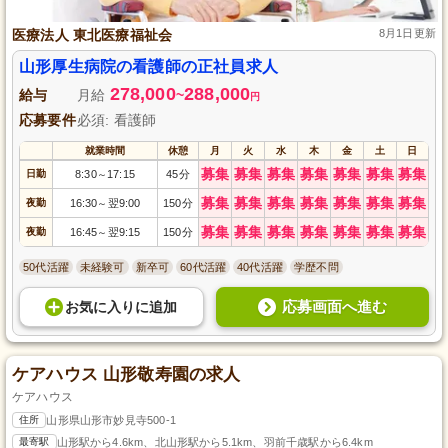
医療法人 東北医療福祉会
8月1日更新
山形厚生病院の看護師の正社員求人
278,000
288,000
給与
月給
~
円
応募要件
必須: 看護師
就業時間
休憩
月
火
水
木
金
土
日
募集
募集
募集
募集
募集
募集
募集
日勤
8:30
17:15
45分
～
募集
募集
募集
募集
募集
募集
募集
夜勤
16:30
翌9:00
150分
～
募集
募集
募集
募集
募集
募集
募集
夜勤
16:45
翌9:15
150分
～
50代活躍
未経験可
新卒可
60代活躍
40代活躍
学歴不問
応募画面へ進む
お気に入り
に
追加
ケアハウス 山形敬寿園の求人
ケアハウス
住所
山形県山形市妙見寺500-1
最寄駅
山形駅から4.6km、北山形駅から5.1km、羽前千歳駅から6.4km