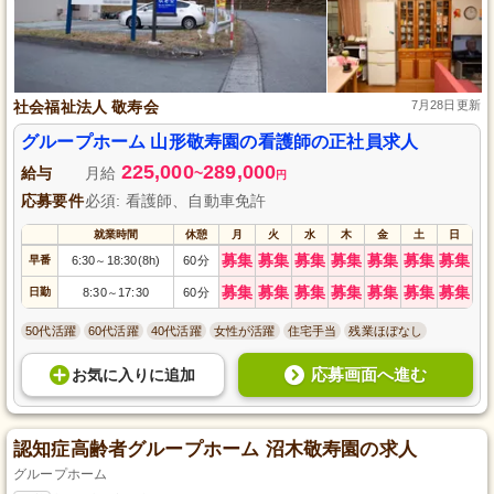
社会福祉法人 敬寿会
7月28日更新
グループホーム 山形敬寿園の看護師の正社員求人
225,000
289,000
給与
月給
~
円
応募要件
必須: 看護師、自動車免許
就業時間
休憩
月
火
水
木
金
土
日
募集
募集
募集
募集
募集
募集
募集
早番
6:30
18:30(8h)
60分
～
募集
募集
募集
募集
募集
募集
募集
日勤
8:30
17:30
60分
～
50代活躍
60代活躍
40代活躍
女性が活躍
住宅手当
残業ほぼなし
応募画面へ進む
お気に入り
に
追加
認知症高齢者グループホーム 沼木敬寿園の求人
グループホーム