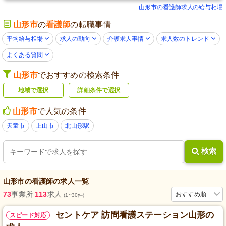
山形市の看護師求人の給与相場
山形市
の
看護師
の転職事情
平均給与相場
求人の動向
介護求人事情
求人数のトレンド
よくある質問
山形市
でおすすめの検索条件
地域で選択
詳細条件で選択
山形市
で人気の条件
天童市
上山市
北山形駅
検索
山形市
の
看護師
の求人一覧
73
事業所
113
求人
おすすめ順
(1~30件)
セントケア 訪問看護ステーション山形の
スピード対応