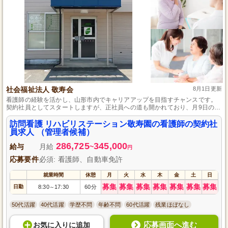
社会福祉法人 敬寿会
8月1日更新
看護師の経験を活かし、山形市内でキャリアアップを目指すチャンスです。
契約社員としてスタートしますが、正社員への道も開かれており、月9日の休
み加え、有給に加え特別休暇も6日設けられています。仕事とプライベートの
バランスを大切にしながら、地域の方々の生活を支える仕事に就けます。さ
訪問看護 リハビリステーション敬寿園の看護師の契約社
あ、山形市での新たな一歩を踏み出しませんか？
員求人 （管理者候補）
286,725
345,000
給与
月給
~
円
応募要件
必須: 看護師、自動車免許
就業時間
休憩
月
火
水
木
金
土
日
募集
募集
募集
募集
募集
募集
募集
日勤
8:30
17:30
60分
～
50代活躍
40代活躍
学歴不問
年齢不問
60代活躍
残業ほぼなし
応募画面へ進む
お気に入り
に
追加