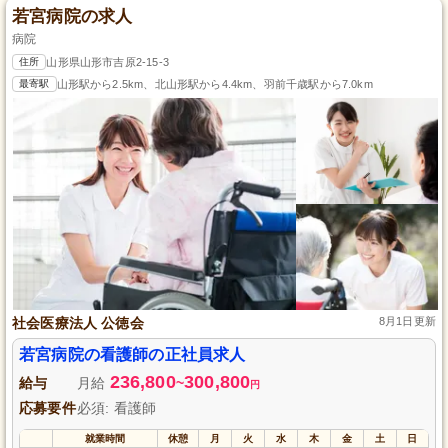
若宮病院の求人
病院
住所
山形県山形市吉原2-15-3
最寄駅
山形駅から2.5km、北山形駅から4.4km、羽前千歳駅から7.0km
社会医療法人 公徳会
8月1日更新
若宮病院の看護師の正社員求人
236,800
300,800
給与
月給
~
円
応募要件
必須: 看護師
就業時間
休憩
月
火
水
木
金
土
日