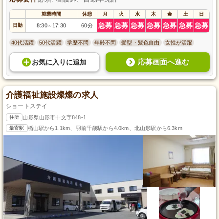
就業時間
休憩
月
火
水
木
金
土
日
急募
急募
急募
急募
急募
急募
急募
日勤
8:30
17:30
60分
～
40代活躍
50代活躍
学歴不問
年齢不問
髪型・髪色自由
女性が活躍
応募画面へ進む
お気に入り
に
追加
介護福祉施設燦燦の求人
ショートステイ
住所
山形県山形市十文字848-1
最寄駅
楯山駅から1.1km、羽前千歳駅から4.0km、北山形駅から6.3km