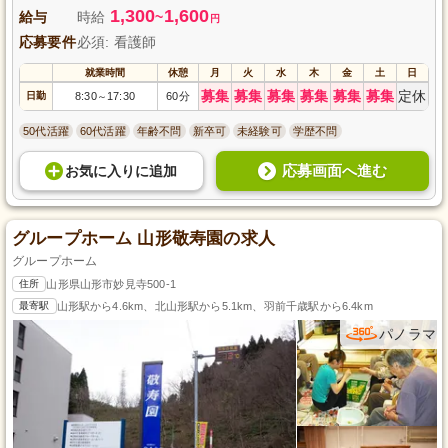
1,300
1,600
給与
時給
~
円
応募要件
必須: 看護師
就業時間
休憩
月
火
水
木
金
土
日
募集
募集
募集
募集
募集
募集
定休
日勤
8:30
17:30
60分
～
50代活躍
60代活躍
年齢不問
新卒可
未経験可
学歴不問
応募画面へ進む
お気に入り
に
追加
グループホーム 山形敬寿園の求人
グループホーム
住所
山形県山形市妙見寺500-1
最寄駅
山形駅から4.6km、北山形駅から5.1km、羽前千歳駅から6.4km
パノラマ