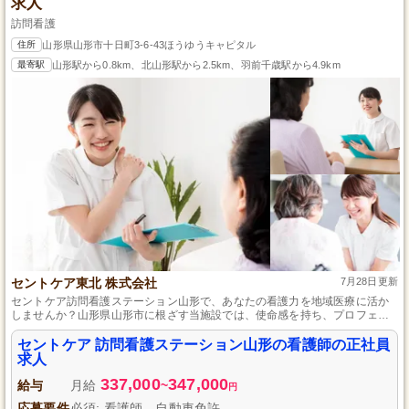
求人
訪問看護
住所
山形県山形市十日町3-6-43ほうゆうキャピタル
最寄駅
山形駅から0.8km、北山形駅から2.5km、羽前千歳駅から4.9km
セントケア東北 株式会社
7月28日更新
セントケア訪問看護ステーション山形で、あなたの看護力を地域医療に活か
しませんか？山形県山形市に根ざす当施設では、使命感を持ち、プロフェッ
ショナルとして成長したい看護師を募集しています。未経験でも施設長への
ステップアップが可能で、自動車免許をお持ちの方に最適な環境です。正社
セントケア 訪問看護ステーション山形の看護師の正社員
員として安定した働きがいのあるポジションで、一緒に地域の健康と生活の
求人
質の向上に貢献しましょう。
337,000
347,000
給与
月給
~
円
応募要件
必須: 看護師、自動車免許