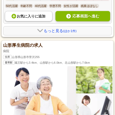
50代活躍
年齢不問
40代活躍
学歴不問
女性が活躍
残業ほぼなし
応募画面へ進む
お気に入り
に
追加
もっと見る
(ほか1件)
山形厚生病院の求人
病院
住所
山形県山形市菅沢255
最寄駅
蔵王駅から3.4km、山形駅から6.0km、北山形駅から7.6km