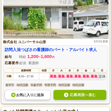
株式会社 ユニバーサル山形
8月3日更新
訪問入浴つばさの看護師のパート・アルバイト求人
1,200
1,600
給与
時給
~
円
応募要件
必須: 看護師
就業時間
休憩
月
火
水
木
金
土
日
募集
募集
募集
募集
募集
募集
定休
日勤
8:30
17:30
-
～
新卒可
60代活躍
年齢不問
学歴不問
40代活躍
50代活躍
応募画面へ進む
お気に入り
に
追加