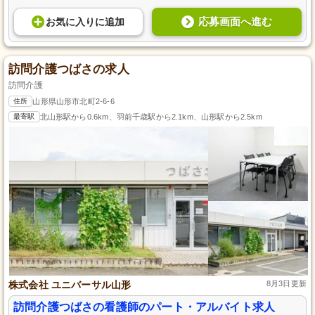
応募画面へ進む
お気に入り
に
追加
訪問介護つばさの求人
訪問介護
住所
山形県山形市北町2‐6-6
最寄駅
北山形駅から0.6km、羽前千歳駅から2.1km、山形駅から2.5km
株式会社 ユニバーサル山形
8月3日更新
訪問介護つばさの看護師のパート・アルバイト求人