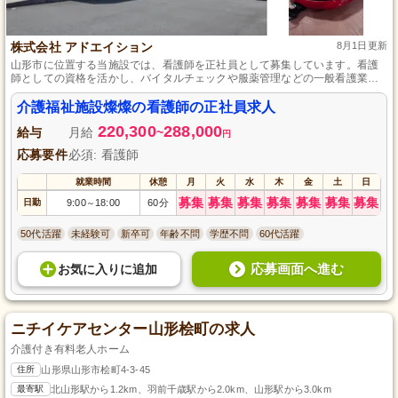
株式会社 アドエイション
8月1日更新
山形市に位置する当施設では、看護師を正社員として募集しています。看護
師としての資格を活かし、バイタルチェックや服薬管理などの一般看護業務
のほか、介助の補助もお願いすることがあります。介護業界未経験の方で
も、経験豊富なスタッフが丁寧に指導しますので安心してスキルアップを目
介護福祉施設燦燦の看護師の正社員求人
指せます。地域に根ざした温もりある施設で、共に成長しましょう。
220,300
288,000
給与
月給
~
円
応募要件
必須: 看護師
就業時間
休憩
月
火
水
木
金
土
日
募集
募集
募集
募集
募集
募集
募集
日勤
9:00
18:00
60分
～
50代活躍
未経験可
新卒可
年齢不問
学歴不問
60代活躍
応募画面へ進む
お気に入り
に
追加
ニチイケアセンター山形桧町の求人
介護付き有料老人ホーム
住所
山形県山形市桧町4-3-45
最寄駅
北山形駅から1.2km、羽前千歳駅から2.0km、山形駅から3.0km