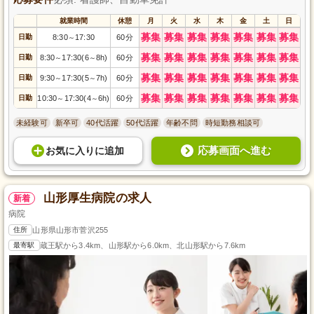
就業時間
休憩
月
火
水
木
金
土
日
募集
募集
募集
募集
募集
募集
募集
日勤
8:30
17:30
60分
～
募集
募集
募集
募集
募集
募集
募集
日勤
8:30
17:30(6
8h)
60分
～
～
募集
募集
募集
募集
募集
募集
募集
日勤
9:30
17:30(5
7h)
60分
～
～
募集
募集
募集
募集
募集
募集
募集
日勤
10:30
17:30(4
6h)
60分
～
～
未経験可
新卒可
40代活躍
50代活躍
年齢不問
時短勤務相談可
応募画面へ進む
お気に入り
に
追加
山形厚生病院の求人
新着
病院
住所
山形県山形市菅沢255
最寄駅
蔵王駅から3.4km、山形駅から6.0km、北山形駅から7.6km