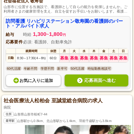
社会福祉法人 敬寿会
山形市に位置する当施設で、看護師として自らの能力を発揮しませんか。ご
利用者さまの健康管理を支え、自立を促すお手伝いをお願いします。看護師
資格と自動車免許があれば、未経験からでも大歓迎です。正社員登用のチャ
ンスもあり、交通費支給で経済的なサポートも充実しています。
訪問看護 リハビリステーション敬寿園の看護師のパー
ト・アルバイト求人
1,300
1,800
給与
時給
~
円
応募要件
必須: 看護師、自動車免許
就業時間
休憩
月
火
水
木
金
土
日
募集
募集
募集
募集
募集
募集
募集
日勤
8:30
17:30(4
8h)
60分
～
～
60代活躍
年齢不問
学歴不問
新卒可
50代活躍
時短勤務相談可
応募画面へ進む
お気に入り
に
追加
社会医療法人松柏会 至誠堂総合病院の求人
病院
住所
山形県山形市桜町7-44
最寄駅
山形駅から0.8km、北山形駅から1.4km、羽前千歳駅から3.8km