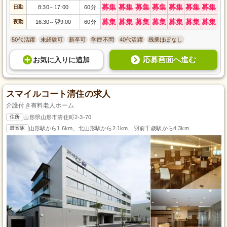
募集
募集
募集
募集
募集
募集
募集
日勤
8:30
17:00
60分
～
募集
募集
募集
募集
募集
募集
募集
夜勤
16:30
翌9:00
60分
～
50代活躍
未経験可
新卒可
学歴不問
40代活躍
残業ほぼなし
応募画面へ進む
お気に入り
に
追加
スマイルコート清住の求人
介護付き有料老人ホーム
住所
山形県山形市清住町2-3-70
最寄駅
山形駅から1.6km、北山形駅から2.1km、羽前千歳駅から4.3km