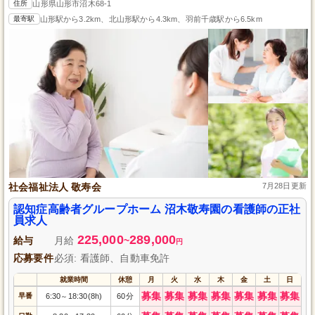
住所
山形県山形市沼木68-1
最寄駅
山形駅から3.2km、北山形駅から4.3km、羽前千歳駅から6.5km
社会福祉法人 敬寿会
7月28日更新
認知症高齢者グループホーム 沼木敬寿園の看護師の正社
員求人
225,000
289,000
給与
月給
~
円
応募要件
必須: 看護師、自動車免許
就業時間
休憩
月
火
水
木
金
土
日
募集
募集
募集
募集
募集
募集
募集
早番
6:30
18:30(8h)
60分
～