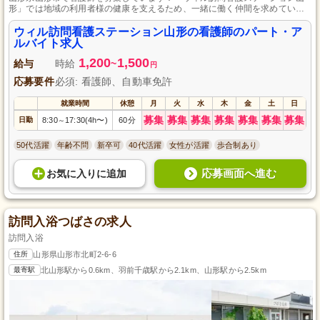
形」では地域の利用者様の健康を支えるため、一緒に働く仲間を求めていま
す。オンコールの有無を選べるフレキシブルな勤務形態で、あなたのライフ
スタイルに合わせた働き方が可能。資格があれば訪問看護の経験がなくても
ウィル訪問看護ステーション山形の看護師のパート・ア
安心してスタートできます。やりがいのある仕事で、あなたの看護師として
ルバイト求人
の経験を地域のケアに活かしませんか？
1,200
1,500
給与
時給
~
円
応募要件
必須: 看護師、自動車免許
就業時間
休憩
月
火
水
木
金
土
日
募集
募集
募集
募集
募集
募集
募集
日勤
8:30
17:30(4h〜)
60分
～
50代活躍
年齢不問
新卒可
40代活躍
女性が活躍
歩合制あり
応募画面へ進む
お気に入り
に
追加
訪問入浴つばさの求人
訪問入浴
住所
山形県山形市北町2-6-6
最寄駅
北山形駅から0.6km、羽前千歳駅から2.1km、山形駅から2.5km