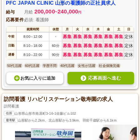
PFC JAPAN CLINIC 山形の看護師の正社員求人
200,000
240,000
給与
月給
~
円
応募要件
必須: 看護師
就業時間
休憩
月
火
水
木
金
土
日
募集
募集
募集
募集
募集
募集
定休
午前
8:00
12:00
-
～
募集
募集
募集
募集
募集
募集
定休
日勤
8:10
18:00
60分
～
募集
募集
募集
募集
募集
募集
定休
遅番
8:10
22:00
90分
～
50代活躍
60代活躍
学歴不問
40代活躍
女性が活躍
社会保険完備
応募画面へ進む
お気に入り
に
追加
訪問看護 リハビリステーション敬寿園の求人
訪問看護
住所
山形県山形市南原町3-16-1佐藤ビル102
最寄駅
山形駅から2.2km、北山形駅から3.9km、羽前千歳駅から6.1km