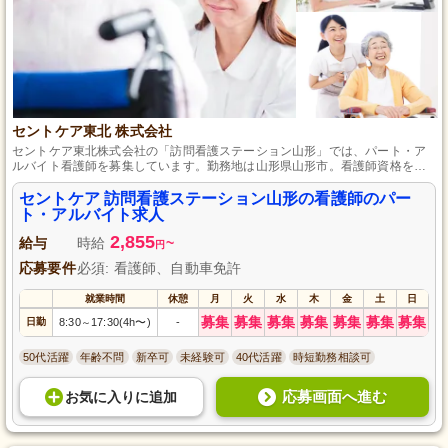
セントケア東北 株式会社
セントケア東北株式会社の「訪問看護ステーション山形」では、パート・ア
ルバイト看護師を募集しています。勤務地は山形県山形市。看護師資格をお
持ちであれば経験は問いません。週2日、1日4時間から勤務可能で、日勤のみ
のためワーキングママも多数活躍中。高齢化社会を支える在宅介護の重要な
セントケア 訪問看護ステーション山形の看護師のパー
役割を果たす当社で、地域貢献しながらキャリアを築きませんか？スタッフ
ト・アルバイト求人
の働きやすい環境づくりを重視しています。ぜひご応募ください。
2,855
給与
時給
~
円
応募要件
必須: 看護師、自動車免許
就業時間
休憩
月
火
水
木
金
土
日
募集
募集
募集
募集
募集
募集
募集
日勤
8:30
17:30(4h〜)
-
～
50代活躍
年齢不問
新卒可
未経験可
40代活躍
時短勤務相談可
応募画面へ進む
お気に入り
に
追加