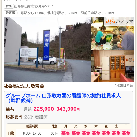
住所
山形県山形市妙見寺500-1
最寄駅
山形駅から4.6km、北山形駅から5.1km、羽前千歳駅から6.4km
パノラマ
社会福祉法人 敬寿会
7月28日更新
グループホーム 山形敬寿園の看護師の契約社員求人
（幹部候補）
225,000
343,000
給与
月給
~
円
応募要件
必須: 看護師
就業時間
休憩
月
火
水
木
金
土
日
募集
募集
募集
募集
募集
募集
募集
日勤
8:30
17:30
60分
～