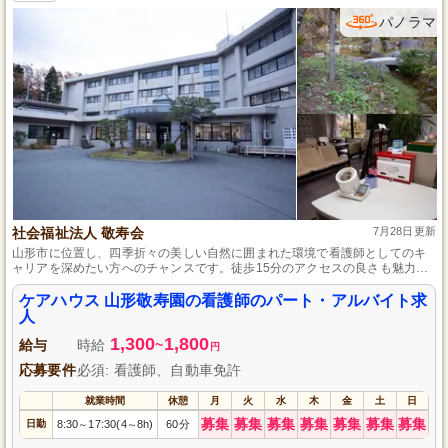
パノラマ
社会福祉法人 敬寿会
7月28日更新
山形市に位置し、四季折々の美しい自然に囲まれた環境で看護師としてのキ
ャリアを深めたい方へのチャンスです。徒歩15分のアクセスの良さも魅力的
で、まごころとおもいやりを持って利用者様に寄り添える方を募集していま
す。パート・アルバイトから始め、将来的には契約社員や正職員への道も開
ケアハウス 山形敬寿園の看護師のパート・アルバイト求
かれています。
人
1,300
1,800
給与
時給
~
円
応募要件
必須: 看護師、自動車免許
就業時間
休憩
月
火
水
木
金
土
日
募集
募集
募集
募集
募集
募集
募集
日勤
8:30
17:30(4
8h)
60分
～
～