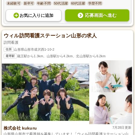
未経験可
新卒可
年齢不問
50代活躍
60代活躍
学歴不問
応募画面へ進む
お気に入り
に
追加
ウィル訪問看護ステーション山形の求人
訪問看護
住所
山形県山形市成沢西1-10-2
最寄駅
蔵王駅から1.3km、山形駅から4.2km、北山形駅から6.2km
株式会社 kukuru
7月28日更新
山形県山形市で看護師を募集しています！「ウィル訪問看護ステーション山