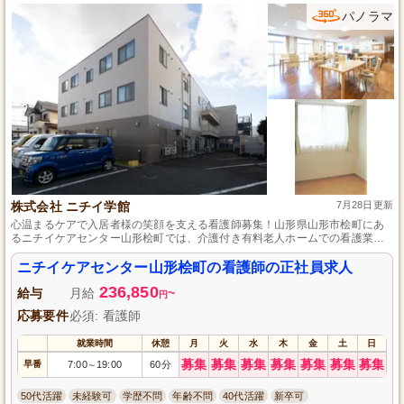
パノラマ
株式会社 ニチイ学館
7月28日更新
心温まるケアで入居者様の笑顔を支える看護師募集！山形県山形市桧町にあ
るニチイケアセンター山形桧町では、介護付き有料老人ホームでの看護業務
を担当する正社員の看護師を募集しています。自動車免許をお持ちなら、よ
りスムーズに業務が行えます。入居者様一人ひとりに寄り添い、健康管理と
ニチイケアセンター山形桧町の看護師の正社員求人
心のケアで快適な毎日をサポートするやりがいのある仕事です。資格を活か
236,850
し、私たちと一緒に入居者様の安心と快適を提供しましょう。ご応募を心よ
給与
月給
~
円
りお待ちしています。
応募要件
必須: 看護師
就業時間
休憩
月
火
水
木
金
土
日
募集
募集
募集
募集
募集
募集
募集
早番
7:00
19:00
60分
～
50代活躍
未経験可
学歴不問
年齢不問
40代活躍
新卒可