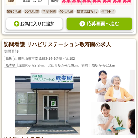
募集
募集
募集
募集
募集
募集
募集
日勤
8:30
17:30
60分
～
50代活躍
60代活躍
学歴不問
40代活躍
残業ほぼなし
住宅手当
応募画面へ進む
お気に入り
に
追加
訪問看護 リハビリステーション敬寿園の求人
訪問看護
住所
山形県山形市南原町3-16-1佐藤ビル102
最寄駅
山形駅から2.2km、北山形駅から3.9km、羽前千歳駅から6.1km