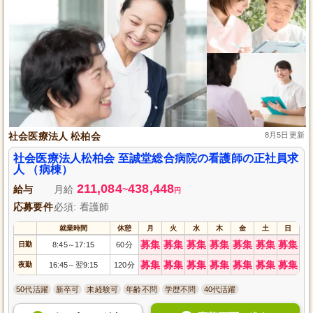
社会医療法人 松柏会
8月5日更新
社会医療法人松柏会 至誠堂総合病院の看護師の正社員求
人 （病棟）
211,084
438,448
給与
月給
~
円
応募要件
必須: 看護師
就業時間
休憩
月
火
水
木
金
土
日
募集
募集
募集
募集
募集
募集
募集
日勤
8:45
17:15
60分
～
募集
募集
募集
募集
募集
募集
募集
夜勤
16:45
翌9:15
120分
～
50代活躍
新卒可
未経験可
年齢不問
学歴不問
40代活躍