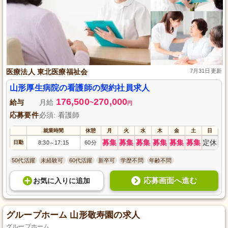
医療法人 東北医療福祉会
7月31日更新
山形厚生病院の看護師の契約社員求人
176,500
270,000
給与
月給
~
円
応募要件
必須: 看護師
就業時間
休憩
月
火
水
木
金
土
日
募集
募集
募集
募集
募集
募集
定休
日勤
8:30
17:15
60分
～
50代活躍
未経験可
60代活躍
新卒可
学歴不問
年齢不問
応募画面へ進む
お気に入り
に
追加
グループホーム 山形敬寿園の求人
グループホーム