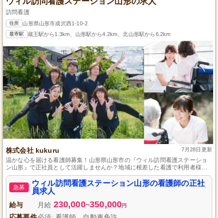
ウィル訪問看護ステーション山形の求人
訪問看護
住所
山形県山形市成沢西1-10-2
最寄駅
蔵王駅から1.3km、山形駅から4.2km、北山形駅から6.2km
株式会社 kukuru
7月28日更新
温かな心を届ける看護師募集！山形県山形市の『ウィル訪問看護ステーショ
ン山形』で正社員として活躍しませんか？地域に根差した看護で利用者様に
寄り添い、自立を支援するやりがいのあるお仕事です。チームワークを大切
に、質の高い医療サービスを提供できる方をお待ちしています。教育体制も
ウィル訪問看護ステーション山形の看護師の正社
急募
充実しているので、ブランクのある方や経験の浅い方も安心してチャレンジ
員求人
できます。あなたの専門性と温かな心で、地域の健康を守りましょう。
230,000
350,000
給与
月給
~
円
応募要件
必須: 看護師、自動車免許