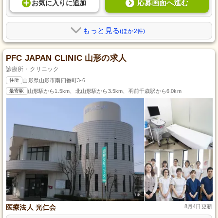
応募画面へ進む
お気に入り
に
追加
もっと見る
(ほか2件)
PFC JAPAN CLINIC 山形の求人
診療所・クリニック
住所
山形県山形市南四番町3-6
最寄駅
山形駅から1.5km、北山形駅から3.5km、羽前千歳駅から6.0km
医療法人 光仁会
8月4日更新