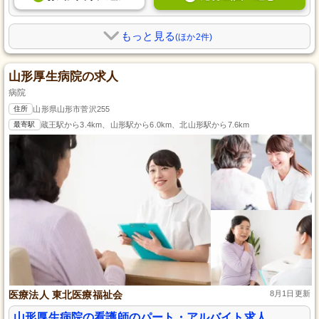
もっと見る
(ほか2件)
山形厚生病院の求人
病院
住所
山形県山形市菅沢255
最寄駅
蔵王駅から3.4km、山形駅から6.0km、北山形駅から7.6km
医療法人 東北医療福祉会
8月1日更新
山形厚生病院の看護師のパート・アルバイト求人