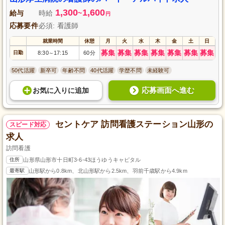
1,300
1,600
給与
時給
~
円
応募要件
必須: 看護師
就業時間
休憩
月
火
水
木
金
土
日
募集
募集
募集
募集
募集
募集
募集
日勤
8:30
17:15
60分
～
50代活躍
新卒可
年齢不問
40代活躍
学歴不問
未経験可
応募画面へ進む
お気に入り
に
追加
セントケア 訪問看護ステーション山形の
スピード対応
求人
訪問看護
住所
山形県山形市十日町3-6-43ほうゆうキャピタル
最寄駅
山形駅から0.8km、北山形駅から2.5km、羽前千歳駅から4.9km