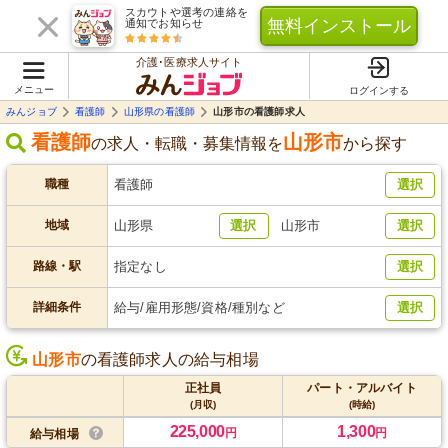
スカウトや選考の連絡を
無料インストール
通知でお知らせ
介護･医療求人サイト
メニュー
ログインする
みんジョブ
看護師
山形県の看護師
山形市の看護師求人
看護師
山形市
の求人・転職・募集情報を
から探す
職種
看護師
選択
地域
山形県
選択
山形市
選択
路線・駅
指定なし
選択
詳細条件
給与/雇用形態/資格/種別など
選択
山形市
の看護師求人の給与相場
正社員
パート・アルバイト
(月収)
(時給)
225,000
1,300
円
円
給与相場