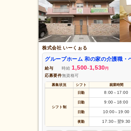
夏季休暇
(381)
賞与あり
(2,043)
セミナー参加費補助
(194)
復職支援あり
(582)
住宅手当
(301)
株式会社 いーくぉる
給与・手当
人事評価制度あり
(3,138)
福利厚生
グループホーム 和の家の介護職・
夜勤手当
(486)
1,500
1,530
給与
時給
~
円
資格手当
(954)
応募要件
無資格可
再雇用制度あり
(582)
募集状況
シフト
就業時間
副業可
(612)
8:00
17:00
日勤
～
駅近
(1,421)
アクセス
9:00
18:00
日勤
～
バイク通勤可
(457)
シフト制
10:00
19:00
日勤
～
17:30
翌9:30
夜勤
～