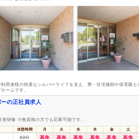
掲載30日以内
(717)
女性が活躍
(3,124)
急募
(132)
シフト制
(1,253)
日勤のみ可
(2,277)
午前のみ可
(338)
午後のみ可
(338)
週1日から可
(268)
週2日から可
(159)
週4日から可
(33)
シフト相談可
(3,139)
718)
実務者研修（旧ヘルパー1級・基礎研
介護福祉士
(784)
修）
(566)
で利用者様の快適なシルバーライフを支え、寮・住宅補助や保育園も
社会福祉士
(142)
精神保健福祉士
(33)
プホームです。
主任介護支援専門員
(26)
介護支援専門員（ケアマネジ
(170)
パーの正社員求人
看護師
(519)
准看護師
(390)
理学療法士
(130)
作業療法士
(117)
任者研修 ※無資格の方でも応募可能です。
視能訓練士
(6)
あん摩マッサージ指圧師
(13)
休憩時間
月
火
水
木
金
土
はり師
(9)
きゅう師
(6)
60分
募集
募集
募集
募集
募集
募集