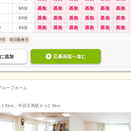
栄養士
(26)
調理師
(23)
60分
募集
募集
募集
募集
募集
募集
福祉住環境コーディネーター
(1)
自動車免許
(727)
60分
募集
募集
募集
募集
募集
募集
認知症介護基礎研修
(2)
認知症介護実践者研修
(1)
0
60分
募集
募集
募集
募集
募集
募集
作成
医師
(2)
薬剤師
(93)
卒可
即日勤務可
診療放射線技師
(6)
臨床検査技師
(1)
公認心理師
(6)
臨床心理士
(6)
応募画面へ進む
に
追加
歯科医師
(58)
歯科衛生士
(118)
児童発達支援管理責任者研修
(3)
サービス管理責任者研修
(5)
行動擁護従業者養成研修
(1)
保育士
(6)
幼稚園教諭2種
(3)
教員免許
(8)
グループホーム
週休2日
(721)
4週8休
(227)
土日祝休み
(136)
土曜休み
(59)
1.8km、中百舌鳥駅から2.0km
年間休日100日以上
(248)
年間休日110日以上
(336)
有給消化促進
(3,138)
産休あり
(2,974)
介護休業
(793)
看護休暇
(516)