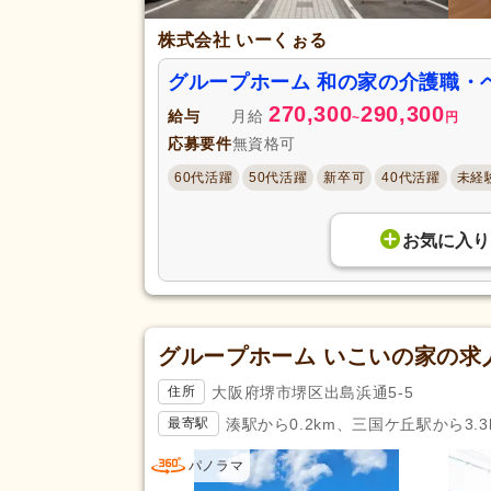
株式会社 いーくぉる
グループホーム 和の家の介護職・
270,300
290,300
給与
月給
~
円
応募要件
無資格可
60代活躍
50代活躍
新卒可
40代活躍
未経
お気に入り
グループホーム いこいの家の求
大阪府堺市堺区出島浜通5-5
住所
湊駅から0.2km、三国ケ丘駅から3.3
最寄駅
パノラマ