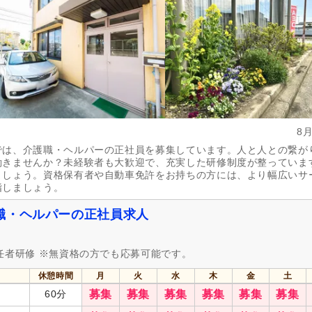
8
では、介護職・ヘルパーの正社員を募集しています。人と人との繋が
働きませんか？未経験者も大歓迎で、充実した研修制度が整っていま
ましょう。資格保有者や自動車免許をお持ちの方には、より幅広いサ
指しましょう。
職・ヘルパーの正社員求人
任者研修 ※無資格の方でも応募可能です。
休憩時間
月
火
水
木
金
土
60分
募集
募集
募集
募集
募集
募集