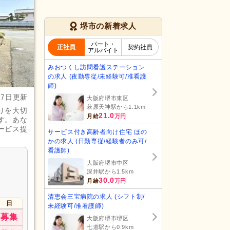
堺市の新着求人
パート・
正社員
契約社員
アルバイト
みおつくし訪問看護ステーション
の求人 (夜勤専従/未経験可/准看護
師)
月7日更新
大阪府堺市東区
萩原天神駅から1.1km
りを大切
21.0
月給
万円
す。あな
ービス提
サービス付き高齢者向け住宅 ほの
かの求人 (日勤専従/経験者のみ可/
看護師)
大阪府堺市中区
深井駅から1.5km
30.0
月給
万円
清恵会三宝病院の求人 (シフト制/
日
未経験可/准看護師)
募集
大阪府堺市堺区
七道駅から0.9km