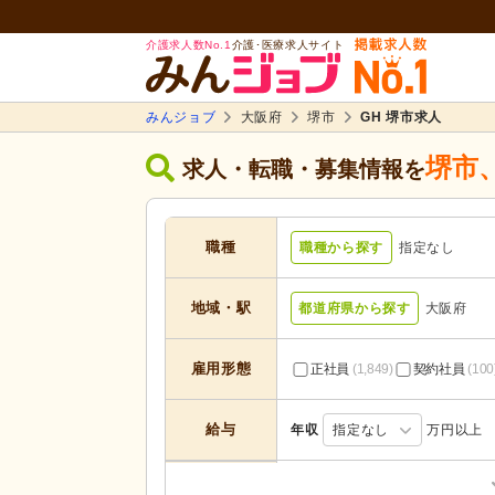
介護求人数No.1
介護･医療求人サイト
みんジョブ
大阪府
堺市
GH 堺市求人
堺市
求人・転職・募集情報を
職種
職種から探す
指定なし
地域・駅
都道府県から探す
大阪府
雇用形態
正社員
(1,849)
契約社員
(100
給与
年収
指定なし
万円以上
居宅介護支援
(105)