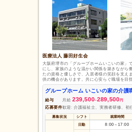
医療法人 藤田好生会
大阪府堺市の「グループホームいこいの家」
にし、家族のような温かい関係を築きながら
たの資格と優しさで、入居者様の笑顔を支え
供の機会があります。共に心安らぐ職場を目
グループホーム いこいの家の介護
239,500
289,500
給与
月給
~
円
応募要件
歓迎: 介護福祉士、実務者研修、初
募集状況
シフト
就業時間
8:00
17:00
日勤
～