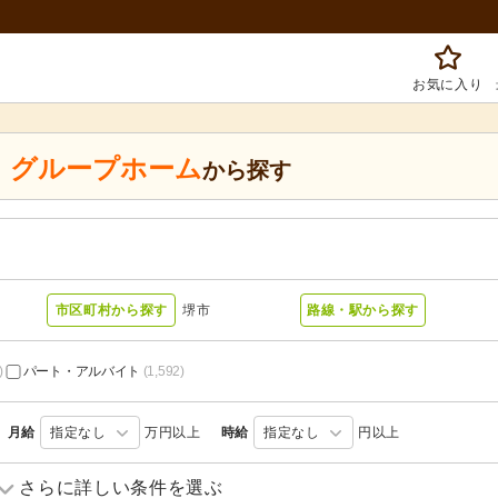
お気に入り
、
グループホーム
から探す
市区町村から探す
堺市
路線・駅から探す
)
パート・アルバイト
(1,592)
月給
指定なし
万円以上
時給
指定なし
円以上
訪問介護
(305)
訪問入浴
(16)
さらに詳しい条件を選ぶ