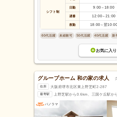
管理栄養士
(28)
9:00
18:00
日勤
～
応募資格
福祉用具専門相談員
(10)
シフト制
12:00
21:00
遅番
～
自動車免許（二種）
(3)
18:00
翌10:0
夜勤
～
小規模多機能型サービス等計画
担当者研修
(1)
60代活躍
未経験可
50代活躍
40代活躍
新
助産師
(2)
臨床工学技士
(3)
お気に入り
登録販売者
(5)
歯科技工士
(6)
児童指導員任用
(8)
幼稚園教諭1種
(3)
グループホーム 和の家の求人
完全週休2日
(567)
大阪府堺市北区東上野芝町2-287
住所
土日休み
(128)
上野芝駅から0.6km、三国ケ丘駅から
最寄駅
日曜休み
(497)
休日・休暇
パノラマ
年間休日120日以上
(162)
育休あり
(3,257)