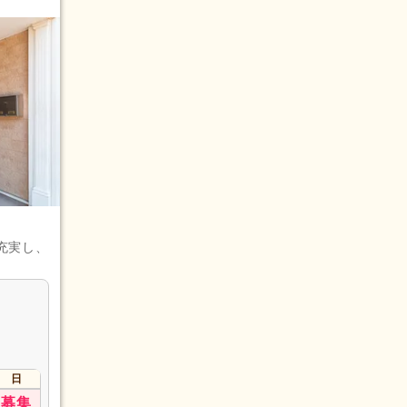
充実し、
ャー）
日
募集