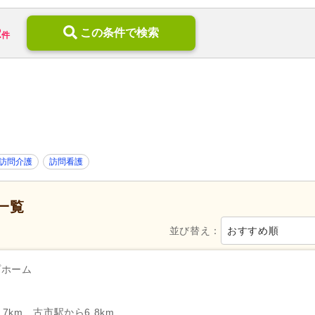
訪問リハビリ
(20)
デイサービス
(508)
2
小規模多機能型居宅介護
この条件で検索
(60)
ショートステイ
(26)
件
介護付き有料老人ホーム
(44)
サービス付き高齢者向け住宅
高齢者住宅
(11)
特別養護老人ホーム
(154)
介護医療院・療養病床
(10)
グループホーム
(92)
地域包括支援センター
(9)
看護小規模多機能型居宅介護
病院
(277)
診療所・クリニック
(398)
歯科診療所・技工所
(318)
薬局・ドラッグストア
(145)
訪問介護
訪問看護
新規オープン
(120)
無資格可
(896)
学歴不問
(3,307)
年齢不問
(2,650)
一覧
新卒可
(2,781)
子育てママパパ活躍
(3,129)
並び替え：
おすすめ順
50代活躍
(3,135)
60代活躍
(688)
服装自由
(51)
髪型・髪色自由
(161)
プホーム
Web面接可
(205)
ハローワーク求人を除く
(793
掲載3日以内
(60)
掲載7日以内
(99)
7km、古市駅から6.8km