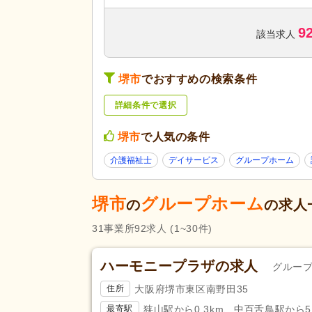
訪問看護
(336)
9
デイケア
(62)
該当求人
住宅型有料老人ホーム
(238)
サービスの種
ケアハウス
(20)
類
堺市
でおすすめの検索条件
介護老人保健施設
(70)
詳細条件で選択
福祉用具販売・貸与
(16)
養護老人ホーム
(4)
堺市
で人気の条件
障がい者支援
(69)
介護福祉士
デイサービス
グループホーム
未経験可
(2,102)
堺市
グループホーム
ブランク可
(3,143)
の
の求人
学生可
(56)
31
事業所
92
求人
(1~30件)
40代活躍
(3,142)
応募条件・こ
介護ロボット導入済み
(4)
ハーモニープラザの求人
だわり
グルー
ネイル可
(274)
大阪府堺市東区南野田35
住所
掲載24時間以内
(38)
狭山駅から0.3km、中百舌鳥駅から5.
最寄駅