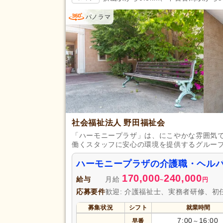
掲載14日以内
(167)
パノラマ
スピード対応
(317)
残業ほぼなし
(3,380)
夜勤のみ可
(171)
勤務形態
時短勤務相談可
(380)
週3日から可
(131)
即日勤務可
(432)
初任者研修（旧ヘルパー2級）
(
社会福祉法人 野田福祉会
「ハーモニープラザ」は、にこやかな雰囲気
認知症ケア専門士
(6)
働くスタッフに安心の環境を提供するグルー
社会福祉主事任用
(73)
ハーモニープラザの介護職・ヘル
保健師
(10)
170,000
240,000
給与
月給
~
円
医療事務
(8)
応募要件
歓迎: 介護福祉士、実務者研修、初
言語聴覚士
(43)
募集状況
シフト
就業時間
柔道整復師
(53)
7:00
16:00
早番
～