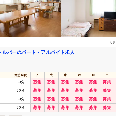
冬季休暇
(113)
年末年始休暇
(548)
社会保険完備
(3,374)
研修制度あり
(3,137)
企業年金
(257)
昇給あり
(3,327)
退職金あり
(1,095)
日・祝給与アップ
(275)
資格取得支援あり
(915)
通勤手当
(2,634)
8
処遇改善手当
(691)
制服あり
(1,980)
ヘルパーのパート・アルバイト求人
寮・社宅あり
(125)
託児施設あり
(189)
扶養控除内考慮あり
(443)
扶養手当
(259)
正社員登用あり
(710)
日払い・週払い可
(2)
休憩時間
月
火
水
木
金
土
歩合制あり
(68)
転勤なし
(2,506)
60分
募集
募集
募集
募集
募集
募集
自動車通勤可
(2,245)
自転車通勤可
(3,137)
60分
募集
募集
募集
募集
募集
募集
60分
募集
募集
募集
募集
募集
募集
60分
募集
募集
募集
募集
募集
募集