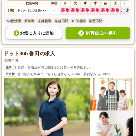
就業時間
休憩
月
火
水
木
金
土
日
募集
募集
募集
募集
募集
募集
定休
日勤
9:00
18:00(1h〜)
-
～
50代活躍
新卒可
未経験可
年齢不問
40代活躍
学歴不問
応募画面へ進む
お気に入り
に
追加
ドット365 誉田の求人
訪問介護
住所
千葉県千葉市緑区誉田町2-23-56第一物産誉田ビル
最寄駅
誉田駅から0.4km、ちはら台駅から3.8km、蘇我駅から8.0km