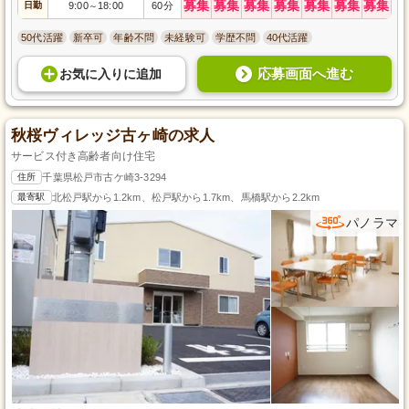
募集
募集
募集
募集
募集
募集
募集
日勤
9:00
18:00
60分
～
50代活躍
新卒可
年齢不問
未経験可
学歴不問
40代活躍
応募画面へ進む
お気に入り
に
追加
秋桜ヴィレッジ古ヶ崎の求人
サービス付き高齢者向け住宅
住所
千葉県松戸市古ケ崎3-3294
最寄駅
北松戸駅から1.2km、松戸駅から1.7km、馬橋駅から2.2km
パノラマ