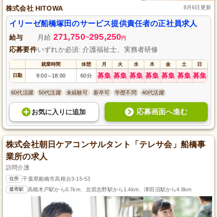
株式会社 HITOWA
8月6日更新
イリーゼ船橋塚田のサービス提供責任者の正社員求人
271,750
295,250
給与
月給
~
円
応募要件
いずれか必須: 介護福祉士、実務者研修
就業時間
休憩
月
火
水
木
金
土
日
募集
募集
募集
募集
募集
募集
募集
日勤
9:00
18:00
60分
～
60代活躍
50代活躍
未経験可
新卒可
学歴不問
40代活躍
応募画面へ進む
お気に入り
に
追加
株式会社朝日ケアコンサルタント「テレサ会」船橋事
業所の求人
訪問介護
住所
千葉県船橋市高根台3-15-53
最寄駅
高根木戸駅から0.7km、北習志野駅から1.4km、津田沼駅から4.8km