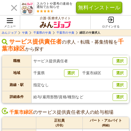
スカウトや選考の連絡を
無料インストール
通知でお知らせ
介護･医療求人サイト
メニュー
ログインする
みんジョブ
サ責
千葉県のサ責
千葉市のサ責
緑区のサ責求人
サービス提供責任者
千
の求人・転職・募集情報を
葉市緑区
から探す
職種
サービス提供責任者
選択
地域
千葉県
選択
千葉市緑区
選択
路線・駅
指定なし
選択
詳細条件
給与/雇用形態/資格/種別など
選択
千葉市緑区
のサービス提供責任者求人の給与相場
正社員
パート・アルバイト
(月収)
(時給)