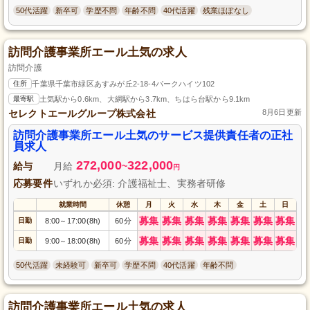
50代活躍
新卒可
学歴不問
年齢不問
40代活躍
残業ほぼなし
訪問介護事業所エール土気の求人
訪問介護
住所
千葉県千葉市緑区あすみが丘2-18-4パークハイツ102
最寄駅
土気駅から0.6km、大網駅から3.7km、ちはら台駅から9.1km
セレクトエールグループ株式会社
8月6日更新
訪問介護事業所エール土気のサービス提供責任者の正社
員求人
272,000
322,000
給与
月給
~
円
応募要件
いずれか必須: 介護福祉士、実務者研修
就業時間
休憩
月
火
水
木
金
土
日
募集
募集
募集
募集
募集
募集
募集
日勤
8:00
17:00(8h)
60分
～
募集
募集
募集
募集
募集
募集
募集
日勤
9:00
18:00(8h)
60分
～
50代活躍
未経験可
新卒可
学歴不問
40代活躍
年齢不問
訪問介護事業所エール土気の求人