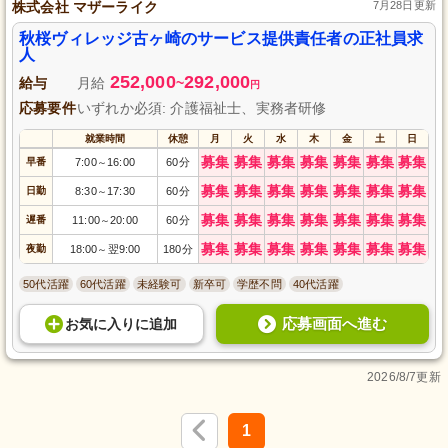
株式会社 マザーライク
7月28日更新
秋桜ヴィレッジ古ヶ崎のサービス提供責任者の正社員求
人
252,000
292,000
給与
月給
~
円
応募要件
いずれか必須: 介護福祉士、実務者研修
就業時間
休憩
月
火
水
木
金
土
日
募集
募集
募集
募集
募集
募集
募集
早番
7:00
16:00
60分
～
募集
募集
募集
募集
募集
募集
募集
日勤
8:30
17:30
60分
～
募集
募集
募集
募集
募集
募集
募集
遅番
11:00
20:00
60分
～
募集
募集
募集
募集
募集
募集
募集
夜勤
18:00
翌9:00
180分
～
50代活躍
60代活躍
未経験可
新卒可
学歴不問
40代活躍
応募画面へ進む
お気に入り
に
追加
2026/8/7更新
1