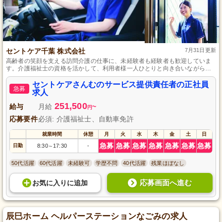
セントケア千葉 株式会社
7月31日更新
高齢者の笑顔を支える訪問介護の仕事に、未経験者も経験者も歓迎していま
す。介護福祉士の資格を活かして、利用者様一人ひとりと向き合いながら、
質の高いサービス提供に努めることができます。キャリアアップの支援も充
実しており、自分自身の成長とともに地域社会に貢献する達成感を味わえる
セントケアさんむのサービス提供責任者の正社員
急募
でしょう。
求人
251,500
給与
月給
~
円
応募要件
必須: 介護福祉士、自動車免許
就業時間
休憩
月
火
水
木
金
土
日
急募
急募
急募
急募
急募
急募
急募
日勤
8:30
17:30
-
～
50代活躍
60代活躍
未経験可
学歴不問
40代活躍
残業ほぼなし
応募画面へ進む
お気に入り
に
追加
辰巳ホーム ヘルパーステーションなごみの求人