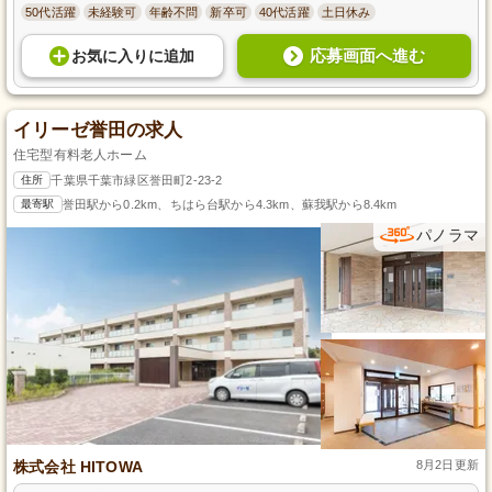
50代活躍
未経験可
年齢不問
新卒可
40代活躍
土日休み
応募画面へ進む
お気に入り
に
追加
イリーゼ誉田の求人
住宅型有料老人ホーム
住所
千葉県千葉市緑区誉田町2-23-2
最寄駅
誉田駅から0.2km、ちはら台駅から4.3km、蘇我駅から8.4km
パノラマ
株式会社 HITOWA
8月2日更新