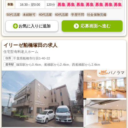
募集
募集
募集
募集
募集
募集
募集
夜勤
16:30
翌0:00
120分
～
50代活躍
未経験可
40代活躍
60代活躍
学歴不問
社会保険完備
応募画面へ進む
お気に入り
に
追加
イリーゼ船橋塚田の求人
住宅型有料老人ホーム
住所
千葉県船橋市行田1-40-22
最寄駅
塚田駅から0.4km、船橋駅から2.4km、西船橋駅から2.4km
パノラマ