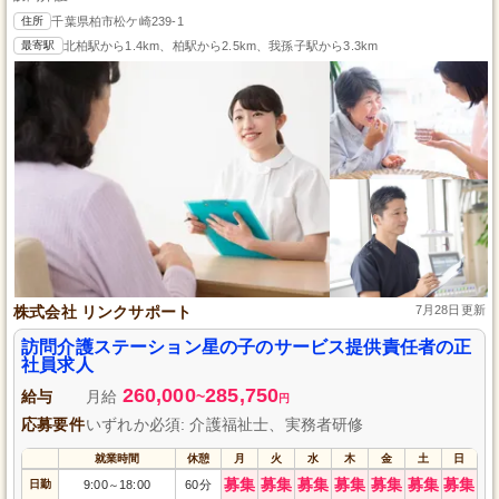
住所
千葉県柏市松ケ崎239-1
最寄駅
北柏駅から1.4km、柏駅から2.5km、我孫子駅から3.3km
株式会社 リンクサポート
7月28日更新
訪問介護ステーション星の子のサービス提供責任者の正
社員求人
260,000
285,750
給与
月給
~
円
応募要件
いずれか必須: 介護福祉士、実務者研修
就業時間
休憩
月
火
水
木
金
土
日
募集
募集
募集
募集
募集
募集
募集
日勤
9:00
18:00
60分
～