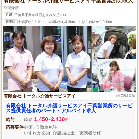
有限会社 トータル介護サービスアイ千葉営業所の求人
訪問介護
住所
千葉県千葉市緑区あすみが丘2-41-11
最寄駅
土気駅から1.0km、大網駅から3.8km、ちはら台駅から9.1km
有限会社 トータル介護サービスアイ
7月28日更新
有限会社 トータル介護サービスアイ千葉営業所のサービ
ス提供責任者のパート・アルバイト求人
1,450
2,430
給与
時給
~
円
応募要件
必須: 自動車免許
いずれか必須: 介護福祉士、実務者研修