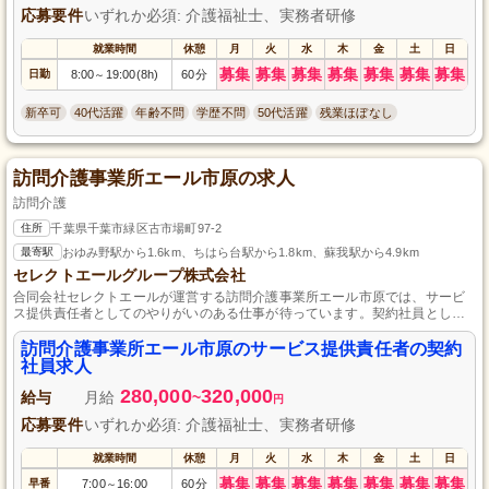
応募要件
いずれか必須: 介護福祉士、実務者研修
就業時間
休憩
月
火
水
木
金
土
日
募集
募集
募集
募集
募集
募集
募集
日勤
8:00
19:00(8h)
60分
～
新卒可
40代活躍
年齢不問
学歴不問
50代活躍
残業ほぼなし
訪問介護事業所エール市原の求人
訪問介護
住所
千葉県千葉市緑区古市場町97-2
最寄駅
おゆみ野駅から1.6km、ちはら台駅から1.8km、蘇我駅から4.9km
セレクトエールグループ株式会社
合同会社セレクトエールが運営する訪問介護事業所エール市原では、サービ
ス提供責任者としてのやりがいのある仕事が待っています。契約社員とし
て、利用者様に寄り添ったサービスを提供し、コミュニティに貢献してみま
せんか？経験や資格がなくても、意欲と情熱があれば大歓迎です。あなたの
訪問介護事業所エール市原のサービス提供責任者の契約
新しい一歩を、ここで踏み出してみませんか？
社員求人
280,000
320,000
給与
月給
~
円
応募要件
いずれか必須: 介護福祉士、実務者研修
就業時間
休憩
月
火
水
木
金
土
日
募集
募集
募集
募集
募集
募集
募集
早番
7:00
16:00
60分
～