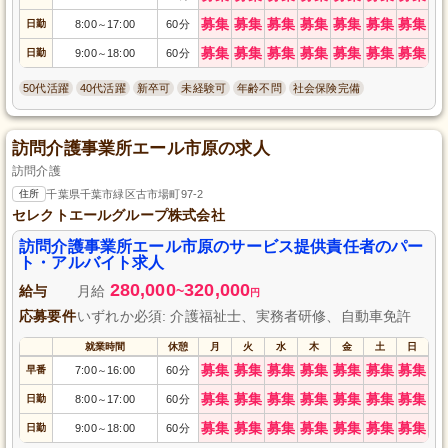
募集
募集
募集
募集
募集
募集
募集
日勤
8:00
17:00
60分
～
募集
募集
募集
募集
募集
募集
募集
日勤
9:00
18:00
60分
～
50代活躍
40代活躍
新卒可
未経験可
年齢不問
社会保険完備
訪問介護事業所エール市原の求人
訪問介護
住所
千葉県千葉市緑区古市場町97-2
セレクトエールグループ株式会社
訪問介護事業所エール市原のサービス提供責任者のパー
ト・アルバイト求人
280,000
320,000
給与
月給
~
円
応募要件
いずれか必須: 介護福祉士、実務者研修、自動車免許
就業時間
休憩
月
火
水
木
金
土
日
募集
募集
募集
募集
募集
募集
募集
早番
7:00
16:00
60分
～
募集
募集
募集
募集
募集
募集
募集
日勤
8:00
17:00
60分
～
募集
募集
募集
募集
募集
募集
募集
日勤
9:00
18:00
60分
～