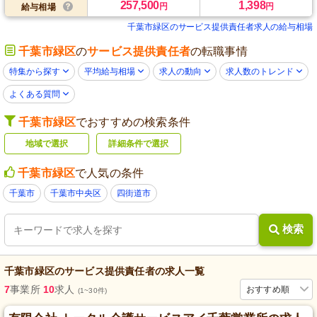
257,500
1,398
円
円
給与相場
千葉市緑区のサービス提供責任者求人の給与相場
千葉市緑区
の
サービス提供責任者
の転職事情
特集から探す
平均給与相場
求人の動向
求人数のトレンド
よくある質問
千葉市緑区
でおすすめの検索条件
地域で選択
詳細条件で選択
千葉市緑区
で人気の条件
千葉市
千葉市中央区
四街道市
検索
千葉市緑区
の
サービス提供責任者
の求人一覧
7
事業所
10
求人
おすすめ順
(1~30件)