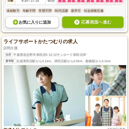
募集
募集
募集
募集
募集
募集
募集
日勤
8:30
17:15
60分
～
未経験可
年齢不問
学歴不問
50代活躍
新卒可
社会保険完備
応募画面へ進む
お気に入り
に
追加
ライフサポートかたつむりの求人
訪問介護
住所
千葉県習志野市津田沼5-12-12サンロード津田沼3F
最寄駅
京成津田沼駅から0.1km、津田沼駅から0.9km、船橋駅から4.1km