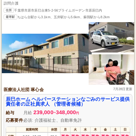
訪問介護
住所
千葉県市原市辰巳台東5-2-56プライムガーデン市原辰巳内
最寄駅
ちはら台駅から3.1km、五井駅から5.6km、蘇我駅から8.2km
医療法人社団 琢心会
7月28日更新
辰巳ホーム ヘルパーステーションなごみのサービス提供
責任者の正社員求人 （管理者候補）
239,000
348,000
給与
月給
~
円
応募要件
必須: 介護福祉士、自動車免許
就業時間
休憩
月
火
水
木
金
土
日