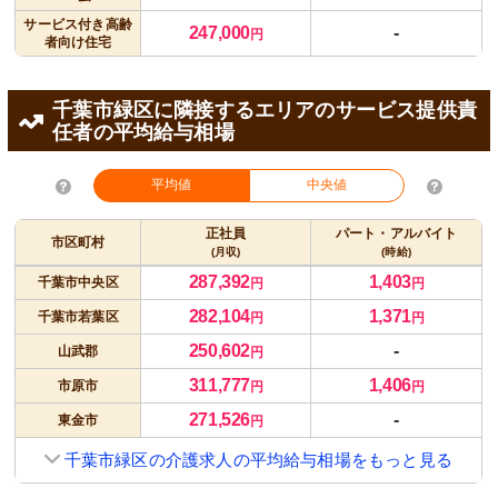
サービス付き高齢
247,000
-
円
者向け住宅
千葉市緑区に隣接するエリアのサービス提供責
任者の平均給与相場
平均値
中央値
正社員
パート・アルバイト
市区町村
(月収)
(時給)
287,392
1,403
千葉市中央区
円
円
282,104
1,371
千葉市若葉区
円
円
250,602
-
山武郡
円
311,777
1,406
市原市
円
円
271,526
-
東金市
円
千葉市緑区の介護求人の平均給与相場をもっと見る