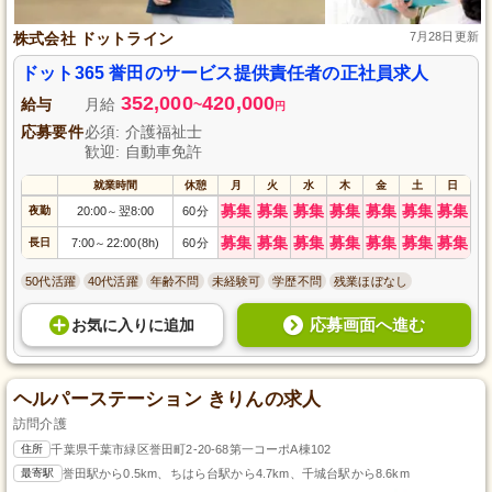
株式会社 ドットライン
7月28日更新
ドット365 誉田のサービス提供責任者の正社員求人
352,000
420,000
給与
月給
~
円
応募要件
必須: 介護福祉士
歓迎: 自動車免許
就業時間
休憩
月
火
水
木
金
土
日
募集
募集
募集
募集
募集
募集
募集
夜勤
20:00
翌8:00
60分
～
募集
募集
募集
募集
募集
募集
募集
長日
7:00
22:00(8h)
60分
～
50代活躍
40代活躍
年齢不問
未経験可
学歴不問
残業ほぼなし
応募画面へ進む
お気に入り
に
追加
ヘルパーステーション きりんの求人
訪問介護
住所
千葉県千葉市緑区誉田町2-20-68第一コーポA棟102
最寄駅
誉田駅から0.5km、ちはら台駅から4.7km、千城台駅から8.6km