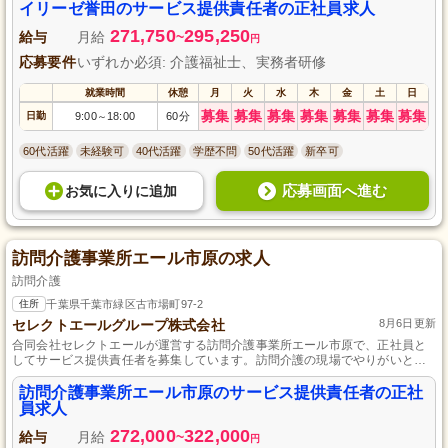
イリーゼ誉田のサービス提供責任者の正社員求人
271,750
295,250
給与
月給
~
円
応募要件
いずれか必須: 介護福祉士、実務者研修
就業時間
休憩
月
火
水
木
金
土
日
募集
募集
募集
募集
募集
募集
募集
日勤
9:00
18:00
60分
～
60代活躍
未経験可
40代活躍
学歴不問
50代活躍
新卒可
応募画面へ進む
お気に入り
に
追加
訪問介護事業所エール市原の求人
訪問介護
住所
千葉県千葉市緑区古市場町97-2
セレクトエールグループ株式会社
8月6日更新
合同会社セレクトエールが運営する訪問介護事業所エール市原で、正社員と
してサービス提供責任者を募集しています。訪問介護の現場でやりがいと成
長を感じながらお仕事しませんか。資格や経験は不問ですので、意欲と共に
新しいステップを踏み出す絶好の機会です。ぜひご応募ください！
訪問介護事業所エール市原のサービス提供責任者の正社
員求人
272,000
322,000
給与
月給
~
円