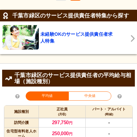
千葉市緑区のサービス提供責任者特集から探す
未経験OKのサービス提供責任者求
人特集
千葉市緑区のサービス提供責任者の平均給与相
場（施設種別）
平均値
中央値
正社員
パート・アルバイト
施設種別
(月収)
(時給)
297,750
-
訪問介護
円
住宅型有料老人ホ
250,000
-
円
ーム