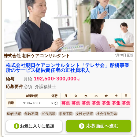
株式会社 朝日ケアコンサルタント
7月28日更新
株式会社朝日ケアコンサルタント「テレサ会」船橋事業
所のサービス提供責任者の正社員求人
192,500
300,000
給与
月給
~
円
応募要件
必須: 介護福祉士
就業時間
休憩
月
火
水
木
金
土
日
募集
募集
募集
募集
募集
募集
募集
日勤
9:00
18:00
60分
～
50代活躍
年齢不問
40代活躍
学歴不問
女性が活躍
社会保険完備
応募画面へ進む
お気に入り
に
追加