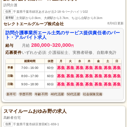
訪問介護
住所
千葉県千葉市緑区あすみが丘2-18-4パークハイツ102
最寄駅
土気駅から0.6km、大網駅から3.7km、ちはら台駅から9.1km
セレクトエールグループ株式会社
8月6日更新
訪問介護事業所エール土気のサービス提供責任者のパー
ト・アルバイト求人
280,000
320,000
給与
月給
~
円
応募要件
いずれか必須: 介護福祉士、実務者研修、自動車免許
就業時間
休憩
月
火
水
木
金
土
日
募集
募集
募集
募集
募集
募集
募集
早番
7:00
16:00
60分
～
募集
募集
募集
募集
募集
募集
募集
日勤
8:00
17:00
60分
～
募集
募集
募集
募集
募集
募集
募集
日勤
9:00
18:00
60分
～
新卒可
学歴不問
年齢不問
40代活躍
50代活躍
社会保険完備
スマイルームおゆみ野の求人
高齢者住宅
住所
千葉県千葉市緑区誉田町1-659-1