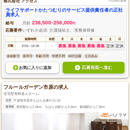
株式会社 アクセス
7月28日更新
ライフサポートかたつむりのサービス提供責任者の正社
員求人
236,500
256,000
給与
月給
~
円
応募要件
いずれか必須: 介護福祉士、実務者研修
就業時間
休憩
月
火
水
木
金
土
日
募集
募集
募集
募集
募集
定休
定休
日勤
9:00
18:00
-
～
未経験可
新卒可
年齢不問
学歴不問
40代活躍
土日休み
応募画面へ進む
お気に入り
に
追加
フルールガーデン市原の求人
住宅型有料老人ホーム
住所
千葉県市原市ちはら台東4-11-20
最寄駅
誉田駅から2.0km、ちはら台駅から2.2km、蘇我駅から7.3km
パノラマ