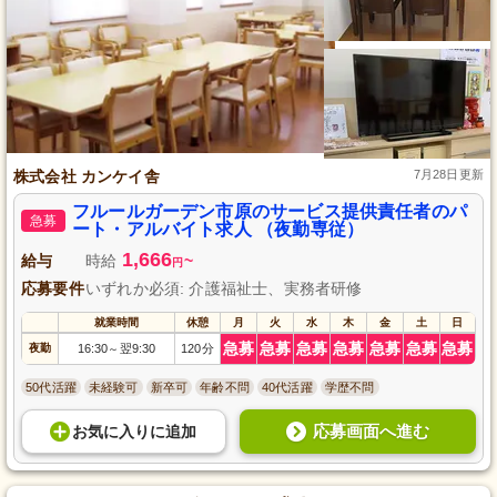
株式会社 カンケイ舎
7月28日更新
フルールガーデン市原のサービス提供責任者のパ
急募
ート・アルバイト求人 （夜勤専従）
1,666
給与
時給
~
円
応募要件
いずれか必須: 介護福祉士、実務者研修
就業時間
休憩
月
火
水
木
金
土
日
急募
急募
急募
急募
急募
急募
急募
夜勤
16:30
翌9:30
120分
～
50代活躍
未経験可
新卒可
年齢不問
40代活躍
学歴不問
応募画面へ進む
お気に入り
に
追加