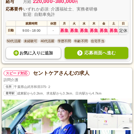
220,000
380,000
給与
月給
~
円
応募要件
いずれか必須: 介護福祉士、実務者研修
歓迎: 自動車免許
就業時間
休憩
月
火
水
木
金
土
日
募集
募集
募集
募集
募集
募集
定休
日勤
9:00
18:00
-
～
50代活躍
未経験可
40代活躍
学歴不問
年齢不問
住宅手当
応募画面へ進む
お気に入り
に
追加
セントケアさんむの求人
スピード対応
訪問介護
住所
千葉県山武市和田375-２
最寄駅
成東駅から0.2km、求名駅から3.3km、日向駅から4.7km