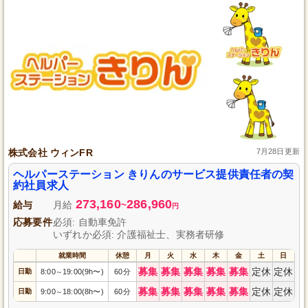
株式会社 ウィンFR
7月28日更新
ヘルパーステーション きりんのサービス提供責任者の契
約社員求人
273,160
286,960
給与
月給
~
円
応募要件
必須: 自動車免許
いずれか必須: 介護福祉士、実務者研修
就業時間
休憩
月
火
水
木
金
土
日
募集
募集
募集
募集
募集
定休
定休
日勤
8:00
19:00(9h〜)
60分
～
募集
募集
募集
募集
募集
定休
定休
日勤
9:00
18:00(8h〜)
60分
～