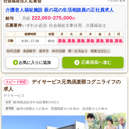
社会福祉法人 紅紫会
7月28日更新
介護老人福祉施設 萩の花の生活相談員の正社員求人
222,000
275,000
給与
月給
~
円
応募要件
いずれか必須: 社会福祉主事任用、介護福祉士
就業時間
休憩
月
火
水
木
金
土
日
募集
募集
募集
募集
募集
募集
募集
日勤
8:30
17:30
60分
～
50代活躍
未経験可
新卒可
40代活躍
寮・社宅あり
残業ほぼなし
応募画面へ進む
お気に入り
に
追加
デイサービス元気倶楽部コグニライフの
スピード対応
求人
デイサービス
住所
静岡県浜松市中央区豊町2472-2
最寄駅
遠州小松駅から2.9km、西鹿島駅から8.3km、浜北駅から2.9km