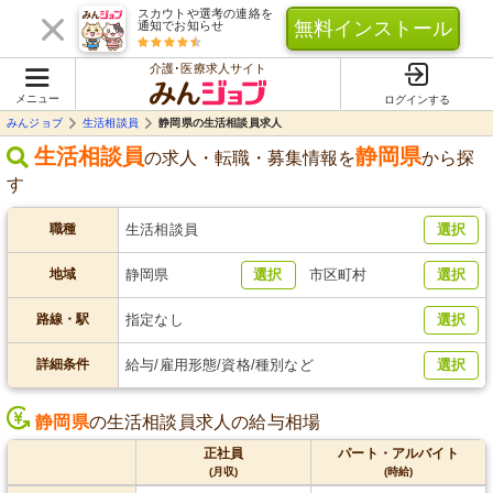
スカウトや選考の連絡を
無料インストール
通知でお知らせ
介護･医療求人サイト
メニュー
ログインする
みんジョブ
生活相談員
静岡県の生活相談員求人
生活相談員
静岡県
の求人・転職・募集情報を
から探
す
職種
生活相談員
選択
地域
静岡県
選択
市区町村
選択
路線・駅
指定なし
選択
詳細条件
給与/雇用形態/資格/種別など
選択
静岡県
の生活相談員求人の給与相場
正社員
パート・アルバイト
(月収)
(時給)