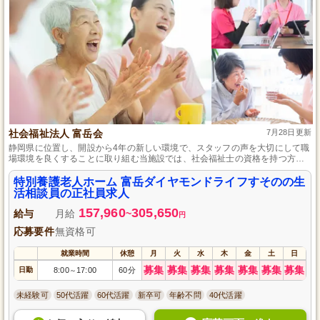
社会福祉法人 富岳会
7月28日更新
静岡県に位置し、開設から4年の新しい環境で、スタッフの声を大切にして職
場環境を良くすることに取り組む当施設では、社会福祉士の資格を持つ方を
生活相談員として積極的に募集中です。経験は問いません。入退所の手続き
やご家族の相談対応など、幅広い業務を通じて地域社会に貢献できるチャン
特別養護老人ホーム 富岳ダイヤモンドライフすそのの生
スです。年113日の休日と年2回の賞与で仕事もプライベートも充実させるこ
活相談員の正社員求人
とが可能です。
157,960
305,650
給与
月給
~
円
応募要件
無資格可
就業時間
休憩
月
火
水
木
金
土
日
募集
募集
募集
募集
募集
募集
募集
日勤
8:00
17:00
60分
～
未経験可
50代活躍
60代活躍
新卒可
年齢不問
40代活躍