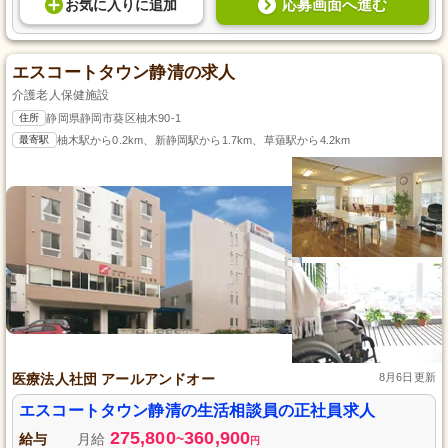
応募画面へ進む
お気に入り
に
追加
エスコートタウン静清の求人
介護老人保健施設
住所
静岡県静岡市葵区柚木90-1
最寄駅
柚木駅から0.2km、新静岡駅から1.7km、草薙駅から4.2km
医療法人社団 アールアンドオー
8月6日更新
エスコートタウン静清の生活相談員の正社員求人
275,800
360,900
給与
月給
~
円