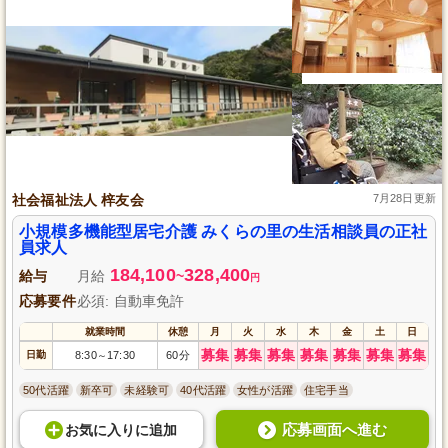
社会福祉法人 梓友会
7月28日更新
小規模多機能型居宅介護 みくらの里の生活相談員の正社
員求人
184,100
328,400
給与
月給
~
円
応募要件
必須: 自動車免許
就業時間
休憩
月
火
水
木
金
土
日
募集
募集
募集
募集
募集
募集
募集
日勤
8:30
17:30
60分
～
50代活躍
新卒可
未経験可
40代活躍
女性が活躍
住宅手当
応募画面へ進む
お気に入り
に
追加