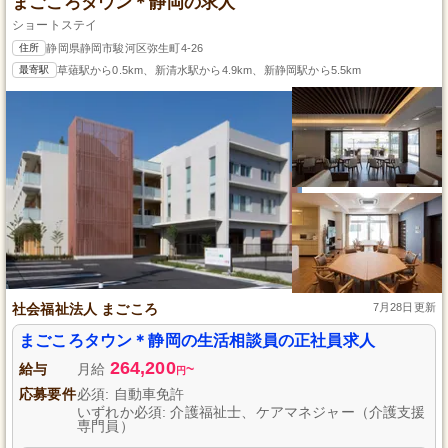
まごころタウン＊静岡の求人
ショートステイ
住所
静岡県静岡市駿河区弥生町4-26
最寄駅
草薙駅から0.5km、新清水駅から4.9km、新静岡駅から5.5km
社会福祉法人 まごころ
7月28日更新
まごころタウン＊静岡の生活相談員の正社員求人
264,200
給与
月給
~
円
応募要件
必須: 自動車免許
いずれか必須: 介護福祉士、ケアマネジャー（介護支援
専門員）