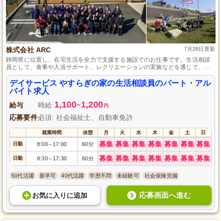
株式会社 ARC
7月28日更新
静岡県に位置し、在宅生活を全力で支援する施設でのお仕事です。生活相談
員として、食事や入浴サポート、レクリエーションの実施などを通じて、利
用者様の豊かな日々をサポートします。社会福祉士資格をお持ちであれば未
経験でも歓迎し、さらに育児休暇制度も整っているため、長期的にご活躍い
デイサービス やすらぎの家の生活相談員のパート・アル
ただける条件を整えています。
バイト求人
1,100
1,200
給与
時給
~
円
応募要件
必須: 社会福祉士、自動車免許
就業時間
休憩
月
火
水
木
金
土
日
募集
募集
募集
募集
募集
募集
募集
日勤
8:00
17:00
60分
～
募集
募集
募集
募集
募集
募集
募集
日勤
8:30
17:30
60分
～
50代活躍
新卒可
40代活躍
学歴不問
未経験可
社会保険完備
応募画面へ進む
お気に入り
に
追加