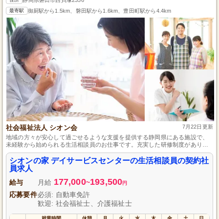
最寄駅
御厨駅から1.5km、磐田駅から1.6km、豊田町駅から4.4km
社会福祉法人 シオン会
7月22日更新
地域の方々が安心して過ごせるような支援を提供する静岡県にある施設で、
未経験から始められる生活相談員のお仕事です。充実した研修制度があり、
経験豊富なスタッフがあなたの成長を支えます。自分のライフスタイルに合
わせた働き方が可能なので、地域の方々の支えになりたいと考えている方に
シオンの家 デイサービスセンターの生活相談員の契約社
は最適です。
員求人
177,000
193,500
給与
月給
~
円
応募要件
必須: 自動車免許
歓迎: 社会福祉士、介護福祉士
就業時間
休憩
月
火
水
木
金
土
日