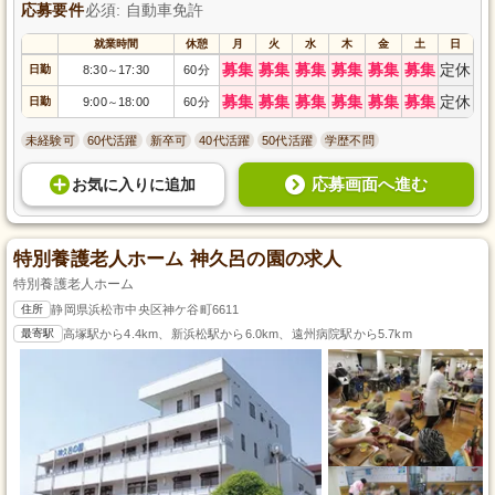
応募要件
必須: 自動車免許
就業時間
休憩
月
火
水
木
金
土
日
募集
募集
募集
募集
募集
募集
定休
日勤
8:30
17:30
60分
～
募集
募集
募集
募集
募集
募集
定休
日勤
9:00
18:00
60分
～
未経験可
60代活躍
新卒可
40代活躍
50代活躍
学歴不問
応募画面へ進む
お気に入り
に
追加
特別養護老人ホーム 神久呂の園の求人
特別養護老人ホーム
住所
静岡県浜松市中央区神ケ谷町6611
最寄駅
高塚駅から4.4km、新浜松駅から6.0km、遠州病院駅から5.7km