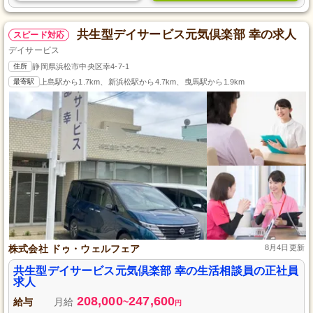
共生型デイサービス元気倶楽部 幸の求人
スピード対応
デイサービス
住所
静岡県浜松市中央区幸4-7-1
最寄駅
上島駅から1.7km、新浜松駅から4.7km、曳馬駅から1.9km
株式会社 ドゥ・ウェルフェア
8月4日更新
共生型デイサービス元気倶楽部 幸の生活相談員の正社員
求人
208,000
247,600
給与
月給
~
円