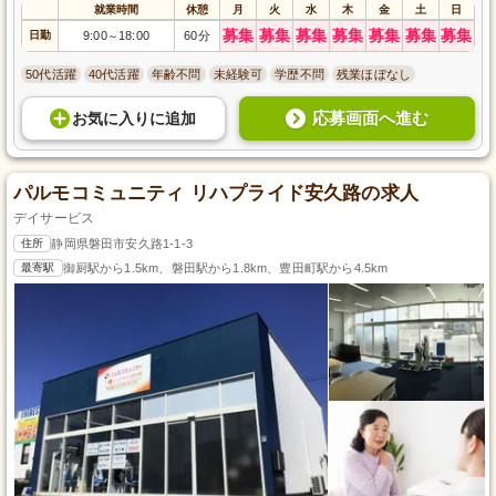
就業時間
休憩
月
火
水
木
金
土
日
募集
募集
募集
募集
募集
募集
募集
日勤
9:00
18:00
60分
～
50代活躍
40代活躍
年齢不問
未経験可
学歴不問
残業ほぼなし
応募画面へ進む
お気に入り
に
追加
パルモコミュニティ リハプライド安久路の求人
デイサービス
住所
静岡県磐田市安久路1-1-3
最寄駅
御厨駅から1.5km、磐田駅から1.8km、豊田町駅から4.5km