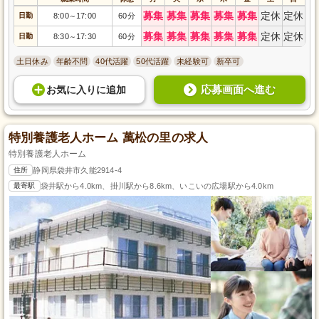
募集
募集
募集
募集
募集
定休
定休
日勤
8:00
17:00
60分
～
募集
募集
募集
募集
募集
定休
定休
日勤
8:30
17:30
60分
～
土日休み
年齢不問
40代活躍
50代活躍
未経験可
新卒可
応募画面へ進む
お気に入り
に
追加
特別養護老人ホーム 萬松の里の求人
特別養護老人ホーム
住所
静岡県袋井市久能2914-4
最寄駅
袋井駅から4.0km、掛川駅から8.6km、いこいの広場駅から4.0km