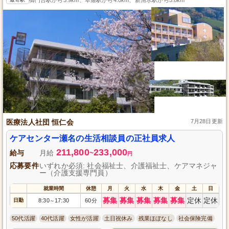
医療法人社団 恒仁会
7月28日更新
ケアセンター瀬名の生活相談員の正社員求人
211,800
233,000
給与
月給
~
円
応募要件
いずれか必須: 社会福祉士、介護福祉士、ケアマネジャ
ー（介護支援専門員）
就業時間
休憩
月
火
水
木
金
土
日
募集
募集
募集
募集
募集
定休
定休
日勤
8:30
17:30
60分
～
50代活躍
40代活躍
女性が活躍
土日祝休み
残業ほぼなし
社会保険完備