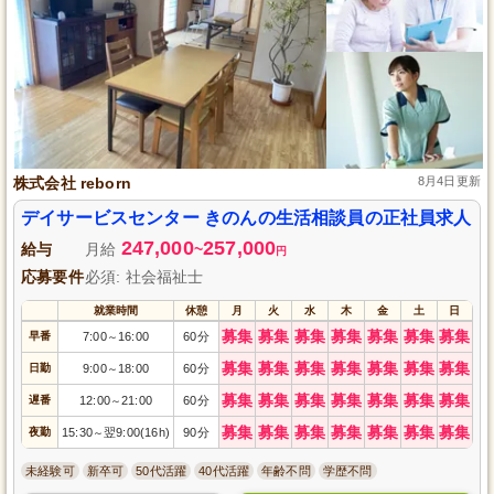
株式会社 reborn
8月4日更新
デイサービスセンター きのんの生活相談員の正社員求人
247,000
257,000
給与
月給
~
円
応募要件
必須: 社会福祉士
就業時間
休憩
月
火
水
木
金
土
日
募集
募集
募集
募集
募集
募集
募集
早番
7:00
16:00
60分
～
募集
募集
募集
募集
募集
募集
募集
日勤
9:00
18:00
60分
～
募集
募集
募集
募集
募集
募集
募集
遅番
12:00
21:00
60分
～
募集
募集
募集
募集
募集
募集
募集
夜勤
15:30
翌9:00(16h)
90分
～
未経験可
新卒可
50代活躍
40代活躍
年齢不問
学歴不問