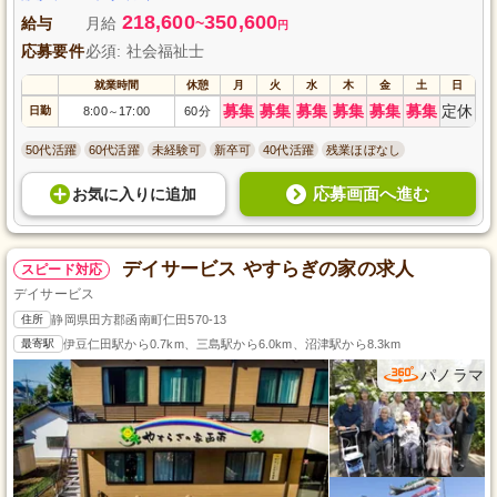
218,600
350,600
給与
月給
~
円
応募要件
必須: 社会福祉士
就業時間
休憩
月
火
水
木
金
土
日
募集
募集
募集
募集
募集
募集
定休
日勤
8:00
17:00
60分
～
50代活躍
60代活躍
未経験可
新卒可
40代活躍
残業ほぼなし
応募画面へ進む
お気に入り
に
追加
デイサービス やすらぎの家の求人
スピード対応
デイサービス
住所
静岡県田方郡函南町仁田570-13
最寄駅
伊豆仁田駅から0.7km、三島駅から6.0km、沼津駅から8.3km
パノラマ