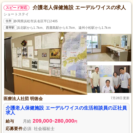
介護老人保健施設 エーデルワイスの求人
スピード対応
ショートステイ
住所
静岡県浜松市浜名区平口2405
最寄駅
浜北駅から1.7km、西鹿島駅から6.7km、遠州小松駅から1.7km
医療法人社団 明徳会
7月28日更新
介護老人保健施設 エーデルワイスの生活相談員の正社員
求人
209,000
280,000
給与
月給
~
円
応募要件
必須: 社会福祉士