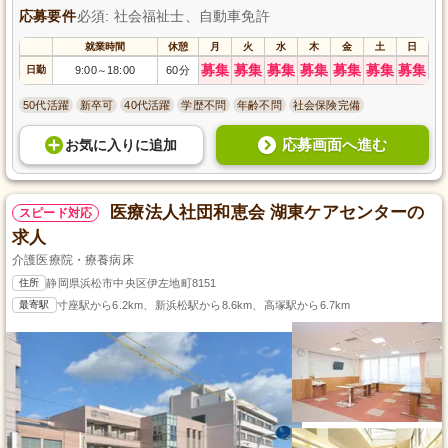
応募要件
必須: 社会福祉士、自動車免許
就業時間
休憩
月
火
水
木
金
土
日
募集
募集
募集
募集
募集
募集
募集
日勤
9:00
18:00
60分
～
50代活躍
新卒可
40代活躍
学歴不問
年齢不問
社会保険完備
応募画面へ進む
お気に入り
に
追加
医療法人社団和恵会 湖東ケアセンターの
スピード対応
求人
介護医療院・療養病床
住所
静岡県浜松市中央区伊左地町8151
最寄駅
寸座駅から6.2km、新浜松駅から8.6km、高塚駅から6.7km