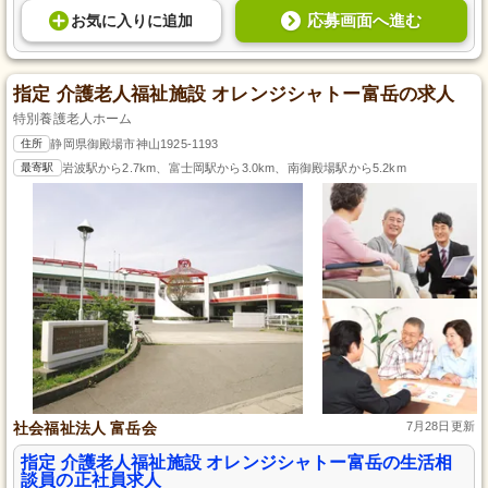
応募画面へ進む
お気に入り
に
追加
指定 介護老人福祉施設 オレンジシャトー富岳の求人
特別養護老人ホーム
住所
静岡県御殿場市神山1925-1193
最寄駅
岩波駅から2.7km、富士岡駅から3.0km、南御殿場駅から5.2km
社会福祉法人 富岳会
7月28日更新
指定 介護老人福祉施設 オレンジシャトー富岳の生活相
談員の正社員求人