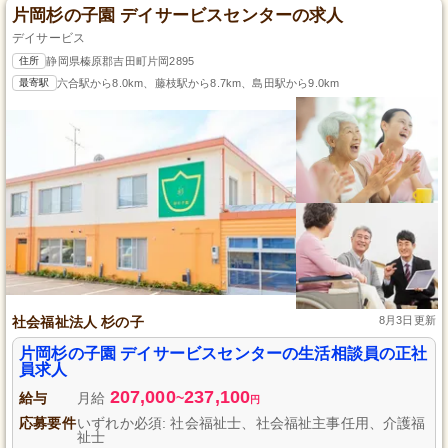
片岡杉の子園 デイサービスセンターの求人
デイサービス
住所
静岡県榛原郡吉田町片岡2895
最寄駅
六合駅から8.0km、藤枝駅から8.7km、島田駅から9.0km
社会福祉法人 杉の子
8月3日更新
片岡杉の子園 デイサービスセンターの生活相談員の正社
員求人
207,000
237,100
給与
月給
~
円
応募要件
いずれか必須: 社会福祉士、社会福祉主事任用、介護福
祉士