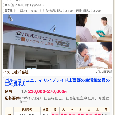
住所
静岡県掛川市上西郷1682
最寄駅
掛川駅から3.0km、掛川市役所前駅から3.1km、西掛川駅から3.2km
イズモ株式会社
7月30日更新
パルモコミュニティ リハプライド上西郷の生活相談員の
正社員求人
210,000
270,000
給与
月給
~
円
応募要件
いずれか必須: 社会福祉士、社会福祉主事任用、介護福
祉士
就業時間
休憩
月
火
水
木
金
土
日