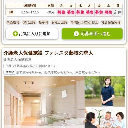
就業時間
休憩
月
火
水
木
金
土
日
募集
募集
募集
募集
募集
募集
定休
日勤
8:15
17:15
60分
～
未経験可
50代活躍
新卒可
女性が活躍
年間休日120日以上
社会保険完備
応募画面へ進む
お気に入り
に
追加
介護老人保健施設 フォレスタ藤枝の求人
介護老人保健施設
住所
静岡県藤枝市小石川町2-8-13
最寄駅
藤枝駅から0.9km、西焼津駅から2.7km、六合駅から5.3km