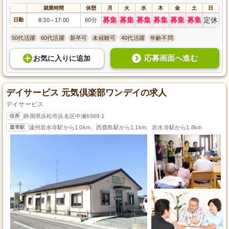
就業時間
休憩
月
火
水
木
金
土
日
募集
募集
募集
募集
募集
募集
定休
日勤
8:30
17:00
60分
～
50代活躍
60代活躍
新卒可
未経験可
40代活躍
年齢不問
応募画面へ進む
お気に入り
に
追加
デイサービス 元気倶楽部ワンデイの求人
デイサービス
住所
静岡県浜松市浜名区中瀬6569-1
最寄駅
遠州岩水寺駅から1.0km、西鹿島駅から1.1km、岩水寺駅から1.8km