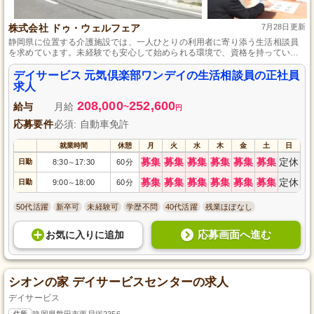
株式会社 ドゥ・ウェルフェア
7月28日更新
静岡県に位置する介護施設では、一人ひとりの利用者に寄り添う生活相談員
を求めています。未経験でも安心して始められる環境で、資格を持っている
方ならどなたでも応募できます。地域社会と連携し、利用者の方々が自宅の
ような安心感を持って過ごせるようサポートします。専門知識を生かしなが
デイサービス 元気倶楽部ワンデイの生活相談員の正社員
ら、充実したキャリアを築いていける場所です。
求人
208,000
252,600
給与
月給
~
円
応募要件
必須: 自動車免許
就業時間
休憩
月
火
水
木
金
土
日
募集
募集
募集
募集
募集
募集
定休
日勤
8:30
17:30
60分
～
募集
募集
募集
募集
募集
募集
定休
日勤
9:00
18:00
60分
～
50代活躍
新卒可
未経験可
学歴不問
40代活躍
残業ほぼなし
応募画面へ進む
お気に入り
に
追加
シオンの家 デイサービスセンターの求人
デイサービス
住所
静岡県磐田市西貝塚2356