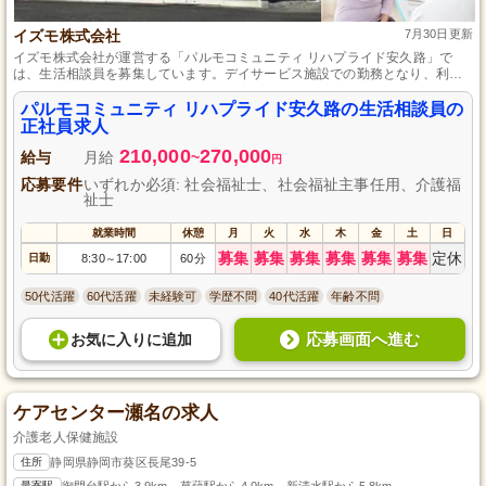
イズモ株式会社
7月30日更新
イズモ株式会社が運営する「パルモコミュニティ リハプライド安久路」で
は、生活相談員を募集しています。デイサービス施設での勤務となり、利用
者様のサポートを通じて地域社会に貢献できるやりがいのあるお仕事です。
正社員として安定した環境で働きたい方、ぜひご応募ください。詳細な勤務
パルモコミュニティ リハプライド安久路の生活相談員の
地や必要資格についてはお問い合わせください。
正社員求人
210,000
270,000
給与
月給
~
円
応募要件
いずれか必須: 社会福祉士、社会福祉主事任用、介護福
祉士
就業時間
休憩
月
火
水
木
金
土
日
募集
募集
募集
募集
募集
募集
定休
日勤
8:30
17:00
60分
～
50代活躍
60代活躍
未経験可
学歴不問
40代活躍
年齢不問
応募画面へ進む
お気に入り
に
追加
ケアセンター瀬名の求人
介護老人保健施設
住所
静岡県静岡市葵区長尾39-5
最寄駅
御門台駅から3.9km、草薙駅から4.0km、新清水駅から5.8km