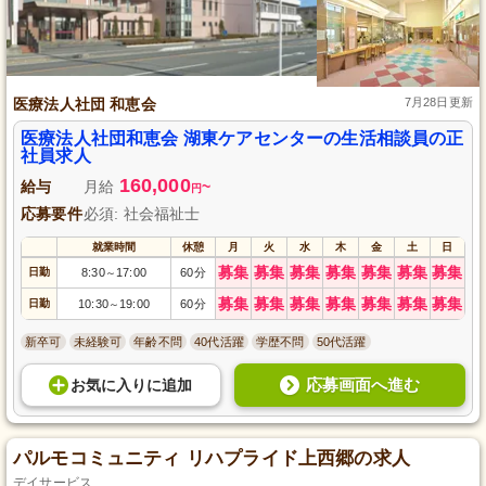
医療法人社団 和恵会
7月28日更新
医療法人社団和恵会 湖東ケアセンターの生活相談員の正
社員求人
160,000
給与
月給
~
円
応募要件
必須: 社会福祉士
就業時間
休憩
月
火
水
木
金
土
日
募集
募集
募集
募集
募集
募集
募集
日勤
8:30
17:00
60分
～
募集
募集
募集
募集
募集
募集
募集
日勤
10:30
19:00
60分
～
新卒可
未経験可
年齢不問
40代活躍
学歴不問
50代活躍
応募画面へ進む
お気に入り
に
追加
パルモコミュニティ リハプライド上西郷の求人
デイサービス