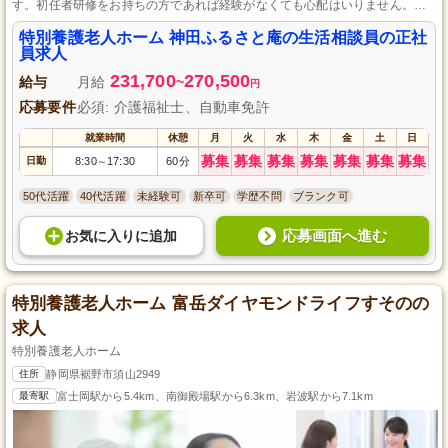
す。初任者研修をお持ちの方であれば経験がなくても心配はいりません。専
門的なサポートと温かいチームワークで、ご利用者さま一人ひとりの豊かな
暮らしを支えるやりがいのある仕事です。安定した環境で長く働ける職場を
特別養護老人ホーム 神田ふるさと庵の生活相談員の正社
お探しの方には最適です。
員求人
231,700
270,500
給与
月給
~
円
応募要件
必須: 介護福祉士、自動車免許
就業時間
休憩
月
火
水
木
金
土
日
募集
募集
募集
募集
募集
募集
募集
日勤
8:30
17:30
60分
～
50代活躍
40代活躍
未経験可
新卒可
学歴不問
ブランク可
応募画面へ進む
お気に入り
に
追加
特別養護老人ホーム 富岳ダイヤモンドライフすそのの
求人
特別養護老人ホーム
住所
静岡県裾野市須山2949
最寄駅
富士岡駅から5.4km、南御殿場駅から6.3km、岩波駅から7.1km