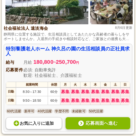
社会福祉法人 遠淡海会
8月6日更新
静岡県に位置する施設で、生活相談員としてあたたかな高齢者の暮らしをサ
ポートしませんか。入退所の手続きや相談対応など、ご家族との連携も大切
に行います。未経験者歓迎、社会福祉士の資格があれば応募可能です。プラ
イベートも大切にできるよう、毎月9日の休みと月2時間の少ない残業、マイ
特別養護老人ホーム 神久呂の園の生活相談員の正社員求
カー通勤も可能です。
人
180,800
250,700
給与
月給
~
円
応募要件
必須: 自動車免許
歓迎: 社会福祉士、介護福祉士
就業時間
休憩
月
火
水
木
金
土
日
募集
募集
募集
募集
募集
募集
募集
日勤
8:30
17:30
60分
～
募集
募集
募集
募集
募集
募集
募集
日勤
9:50
18:50
60分
～
60代活躍
新卒可
40代活躍
学歴不問
未経験可
50代活躍
応募画面へ進む
お気に入り
に
追加