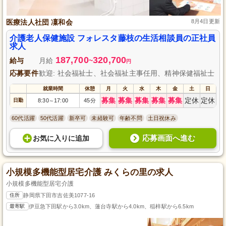
医療法人社団 凜和会
8月4日更新
介護老人保健施設 フォレスタ藤枝の生活相談員の正社員
求人
187,700
320,700
給与
月給
~
円
応募要件
歓迎: 社会福祉士、社会福祉主事任用、精神保健福祉士
就業時間
休憩
月
火
水
木
金
土
日
募集
募集
募集
募集
募集
定休
定休
日勤
8:30
17:00
45分
～
60代活躍
50代活躍
新卒可
未経験可
年齢不問
土日祝休み
応募画面へ進む
お気に入り
に
追加
小規模多機能型居宅介護 みくらの里の求人
小規模多機能型居宅介護
住所
静岡県下田市吉佐美1077-16
最寄駅
伊豆急下田駅から3.0km、蓮台寺駅から4.0km、稲梓駅から6.5km