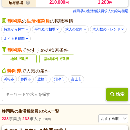
210,000
1,200
円
円
給与相場
静岡県の生活相談員求人の給与相場
静岡県
の
生活相談員
の転職事情
特集から探す
平均給与相場
求人の動向
求人数のトレンド
よくある質問
静岡県
でおすすめの検索条件
地域で選択
詳細条件で選択
静岡県
で人気の条件
浜松市
静岡市
豊橋市
沼津市
富士市
検索
静岡県
の
生活相談員
の求人一覧
233
事業所
263
求人
おすすめ順
(1~30件)