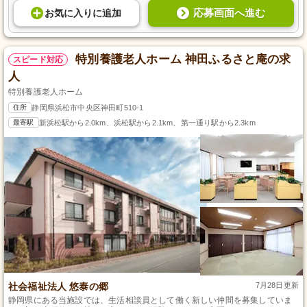
応募画面へ進む
お気に入り
に
追加
特別養護老人ホーム 神田ふるさと庵の求
スピード対応
人
特別養護老人ホーム
住所
静岡県浜松市中央区神田町510-1
最寄駅
新浜松駅から2.0km、浜松駅から2.1km、第一通り駅から2.3km
社会福祉法人 悠泰の郷
7月28日更新
静岡県にある当施設では、生活相談員として働く新しい仲間を募集していま