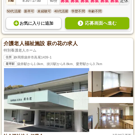
募集
募集
募集
募集
募集
募集
定休
日勤
8:30
17:00
60分
～
50代活躍
新卒可
未経験可
40代活躍
学歴不問
年齢不問
応募画面へ進む
お気に入り
に
追加
介護老人福祉施設 萩の花の求人
特別養護老人ホーム
住所
静岡県袋井市高尾1439-1
最寄駅
袋井駅から1.0km、掛川駅から8.8km、愛野駅から3.7km