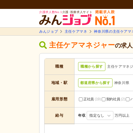
介護求人数No.1
介護･医療求人サイト
みんジョブ
主任ケアマネ
神奈川県の主任ケアマ
主任ケアマネジャー
の求人
職種
職種から探す
主任ケアマネ
地域・駅
都道府県から探す
神奈川県
雇用形態
正社員
(19)
契約社員
(2)
給与
年収
指定なし
万円以上
居宅介護支援
(10)