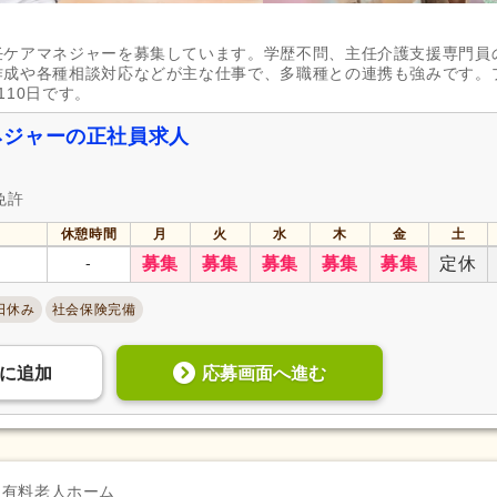
任ケアマネジャーを募集しています。学歴不問、主任介護支援専門員
作成や各種相談対応などが主な仕事で、多職種との連携も強みです。
10日です。
ネジャーの正社員求人
免許
休憩時間
月
火
水
木
金
土
-
募集
募集
募集
募集
募集
定休
日休み
社会保険完備
応募画面へ進む
に
追加
き有料老人ホーム