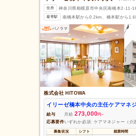
神奈川県相模原市中央区南橋本2-11-1
住所
南橋本駅から0.2km、橋本駅から1.6
最寄駅
パノラマ
株式会社 HITOWA
イリーゼ橋本中央の主任ケアマネ
273,000
給与
月給
円
~
応募要件
いずれか必須: ケアマネジャー（
募集状況
シフト
就業時間