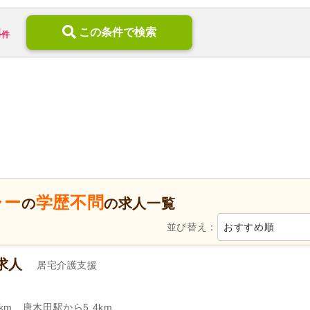
特別養護老人ホーム
(1)
介護老人保健施設
(1)
4
この条件で検索
件
ブランク可
(25)
学歴不問
(24)
子育てママパパ活躍
(26)
40代活躍
(26)
60代活躍
(13)
Web面接可
(3)
女性が活躍
(26)
スピード対応
(2)
時短勤務相談可
(9)
週2日から可
(4)
シフト相談可
(25)
即日勤務可
(1)
ャー
学歴不問
の
の求人一覧
介護支援専門員（ケアマネジャー）
自動車免許
(5)
(10)
並び替え：
おすすめ順
週休2日
(11)
4週8休
(4)
求人
居宅介護支援
土日祝休み
(7)
土曜休み
(1)
年間休日120日以上
(8)
産休あり
(24)
介護休業
(12)
看護休暇
(4)
km、唐木田駅から5.4km