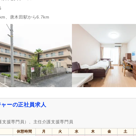
6
km、唐木田駅から6.7km
ジャーの正社員求人
介護支援専門員）、主任介護支援専門員
休憩時間
月
火
水
木
金
土