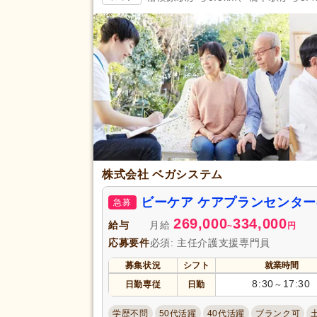
夏季休暇
(3)
賞与あり
(22)
企業年金
(5)
退職金あり
(19)
給与・手当
福利厚生
通勤手当
(26)
託児施設あり
(4)
扶養手当
(1)
駅近
(15)
株式会社 ベガシステム
アクセス
バイク通勤可
(5)
ビーケア ケアプランセンタ
急募
269,000
334,000
給与
月給
~
円
応募要件
必須: 主任介護支援専門員
募集状況
シフト
就業時間
8:30
17:30
日勤専従
日勤
～
学歴不問
50代活躍
40代活躍
ブランク可