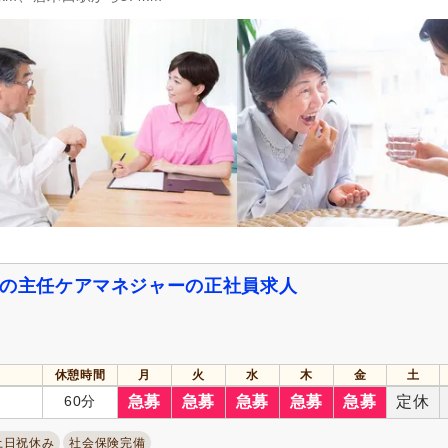
冬季休暇
(1)
年末年始休暇
(8)
社会保険完備
(26)
研修制度あり
(26)
昇給あり
(25)
復職支援あり
(6)
住宅手当
(3)
資格取得支援あり
(14)
人事評価制度あり
(25)
処遇改善手当
(3)
資格手当
(14)
扶養控除内考慮あり
(4)
再雇用制度あり
(10)
副業可
(2)
自動車通勤可
(12)
自転車通勤可
(25)
ーの主任ケアマネジャーの正社員求人
休憩時間
月
火
水
木
金
土
60分
急募
急募
急募
急募
急募
定休
土日祝休み
社会保険完備