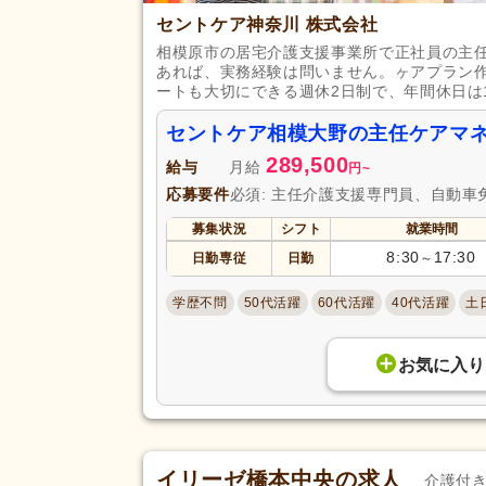
セントケア神奈川 株式会社
相模原市の居宅介護支援事業所で正社員の主
あれば、実務経験は問いません。ヶアプラン
ートも大切にできる週休2日制で、年間休日は1
セントケア相模大野の主任ケアマ
289,500
給与
月給
円
~
応募要件
必須: 主任介護支援専門員、自動車
募集状況
シフト
就業時間
8:30
17:30
日勤専従
日勤
～
学歴不問
50代活躍
60代活躍
40代活躍
土
お気に入り
イリーゼ橋本中央の求人
介護付