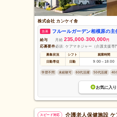
株式会社 カンケイ舎
フルールガーデン相模原の主
急募
235,000
300,000
給与
月給
~
円
応募要件
必須: ケアマネジャー（介護支援
募集状況
シフト
就業時間
9:00
18:00
日勤専従
日勤
～
学歴不問
未経験可
60代活躍
50代活躍
40
お気に入り
介護老人保健施設 
スピード対応