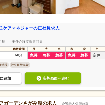
任ケアマネジャーの正社員求人
専門員）、主任介護支援専門員
休憩時間
月
火
水
木
金
土
60分
急募
急募
急募
急募
急募
定休
代活躍
社会保険完備
応募画面へ進む
に
追加
ケアガーデンさがみ湖の求人
介護老人保健施設