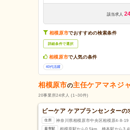
サービスの種
介護付き有料老人ホーム
(6)
類
2
地域包括支援センター
(3)
該当求人
未経験可
(21)
相模原市
でおすすめの検索条件
年齢不問
(13)
応募条件・こ
50代活躍
(25)
だわり
詳細条件で選択
ハローワーク求人を除く
(15)
相模原市
で人気の条件
急募
(6)
40代活躍
残業ほぼなし
(23)
勤務形態
週3日から可
(1)
相模原市
主任ケアマネジ
の
主任介護支援専門員
(24)
応募資格
20
事業所
24
求人
(1~30件)
完全週休2日
(7)
ビーケア ケアプランセンターの
土日休み
(3)
休日・休暇
年間休日110日以上
(4)
神奈川県相模原市中央区相模原4-8-19
住所
育休あり
(24)
相模原駅から0.5km、橋本駅から3.4
最寄駅