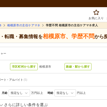
お気に入り
ネ
相模原市の主任ケアマネ
学歴不問 相模原市の主任ケアマネ求人
相模原市
、
学歴不問
・転職・募集情報を
から
ジャー
市区町村から探す
相模原市
路線・駅から探す
パート・アルバイト
(5)
月給
指定なし
万円以上
時給
指定なし
円以上
訪問看護
(1)
住宅型有料老人ホーム
(4)
さらに詳しい条件を選ぶ