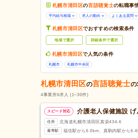
応募条件・こ
札幌市清田区
の
言語聴覚士
の転職事
40代活躍
(5)
だわり
ハローワーク求人を除く
(3)
平均給与相場
求人の動向
よくある質問
掲載30日以内
(1)
札幌市清田区
でおすすめの検索条件
勤務形態
残業ほぼなし
(4)
地域で選択
詳細条件で選択
応募資格
言語聴覚士
(6)
札幌市清田区
で人気の条件
札幌市
札幌市中央区
週休2日
(3)
休日・休暇
産休あり
(5)
札幌市清田区
言語聴覚士
の
の
看護休暇
(4)
4
事業所
6
求人
(1~30件)
賞与あり
(6)
昇給あり
(4)
介護老人保健施設 
給与・手当
スピード対応
住宅手当
(2)
福利厚生
北海道札幌市清田区真栄434-6
住所
人事評価制度あり
(5)
福住駅から6.0km、真駒内駅から6.4
最寄駅
再雇用制度あり
(3)