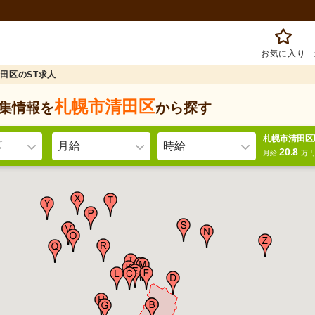
お気に入り
田区のST求人
札幌市清田区
集情報を
から探す
札幌市清田区
区
月給
時給
20.8
月給
万