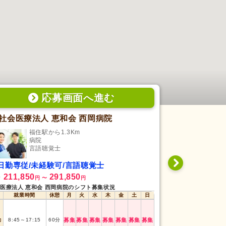
応募画面
へ
進む
社会医療法人 恵和会 西岡病院
訪問看護リ
福住駅から1.3Km
上野
病院
訪
言語聴覚士
言
日勤専従/未経験可/言語聴覚士
日勤専従/未
211,850
291,850
333,000
給
月給
円
〜
円
円
医療法人 恵和会 西岡病院のシフト募集状況
訪問看護リハビリセ
就業時間
休憩
月
火
水
木
金
土
日
就業時間
8:30
～
17:30
勤
8:45
～
17:15
60
分
募集
募集
募集
募集
募集
募集
募集
日勤
(8h)