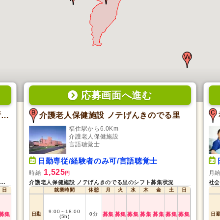
応募画面
へ
進む
介護老人保健施設 げんきのでる里通所リハビリテーション
介護老人保健施設 ノテげんきのでる里
福住駅から6.0Km
介護老人保健施設
言語聴覚士
日勤専従/経験者のみ可/言語聴覚士
1,525
時給
月
円
介護老人保健施設 げんきのでる里通所リハビリテーションのシフト募集状況
介護老人保健施設 ノテげんきのでる里のシフト募集状況
社会
日
就業時間
休憩
月
火
水
木
金
土
日
9:00
～
18:00
募集
日勤
0
分
募集
募集
募集
募集
募集
募集
募集
日
(5h)