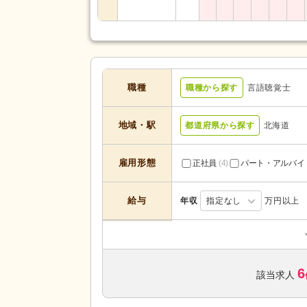
職種
職種から探す
言語聴覚士
地域・駅
都道府県から探す
北海道
雇用形態
正社員
(4)
パート・アルバイ
給与
年収
指定なし
万円以上
デイケア
(2)
サービスの種
類
障がい者支援
(1)
6
該当求人
未経験可
(2)
年齢不問
(2)