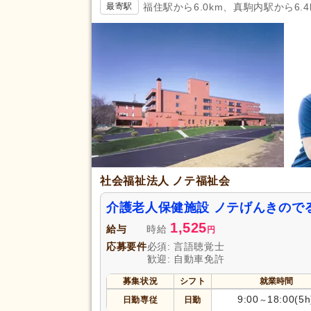
福住駅から6.0km、真駒内駅から6.4
最寄駅
社会福祉法人 ノテ福祉会
介護老人保健施設 ノテげんきので
1,525
給与
時給
円
応募要件
必須: 言語聴覚士
歓迎: 自動車免許
募集状況
シフト
就業時間
9:00
18:00(5h
日勤専従
日勤
～