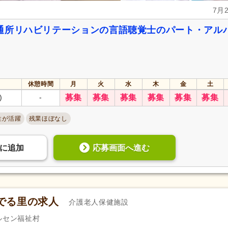
7月
通所リハビリテーションの言語聴覚士のパート・アル
休憩時間
月
火
水
木
金
土
)
-
募集
募集
募集
募集
募集
募集
性が活躍
残業ほぼなし
応募画面へ進む
に
追加
でる里の求人
介護老人保健施設
ルセン福祉村