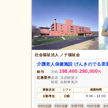
アクセス
自動車通勤可
(6)
社会福祉法人 ノテ福祉会
介護老人保健施設 げんきのでる里
198,400
280,000
給与
月給
~
円
応募要件
必須: 言語聴覚士
歓迎: 自動車免許
募集状況
シフト
就業時間
9:00
18:00
日勤専従
日勤
～
60代活躍
50代活躍
学歴不問
40代活躍
女