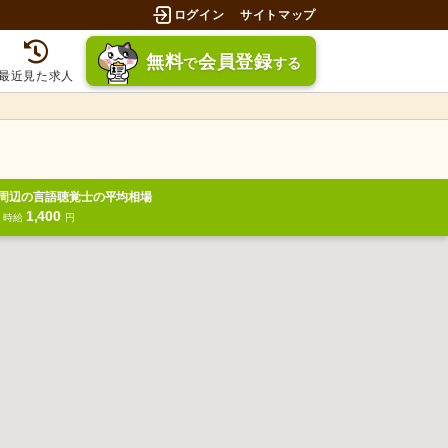
ログイン
サイトマップ
無料
会員登録
で
する
最近見た求人
周辺の言語聴覚士の平均相場
1,400
円
時給
円