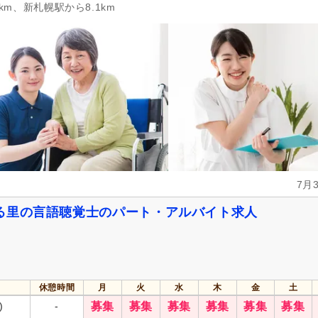
km、新札幌駅から8.1km
7月
る里の言語聴覚士のパート・アルバイト求人
休憩時間
月
火
水
木
金
土
)
-
募集
募集
募集
募集
募集
募集