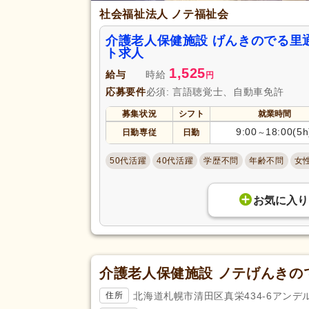
社会福祉法人 ノテ福祉会
介護老人保健施設 げんきのでる里
ト求人
1,525
給与
時給
円
応募要件
必須: 言語聴覚士、自動車免許
募集状況
シフト
就業時間
9:00
18:00(5h
日勤専従
日勤
～
50代活躍
40代活躍
学歴不問
年齢不問
女
お気に入り
介護老人保健施設 ノテげんきの
北海道札幌市清田区真栄434-6アンデ
住所