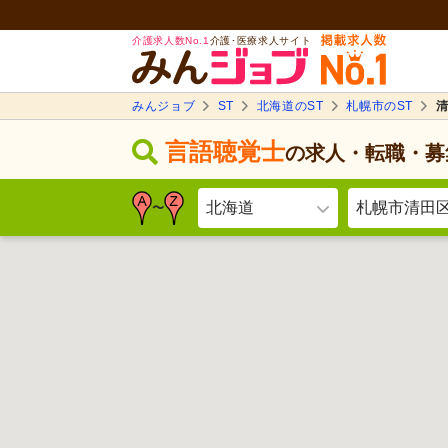
介護求人数No.1
介護･医療求人サイト
みんジョブ
ST
北海道のST
札幌市のST
清
言語聴覚士
の求人・転職・募
北海道
札幌市清田
〜