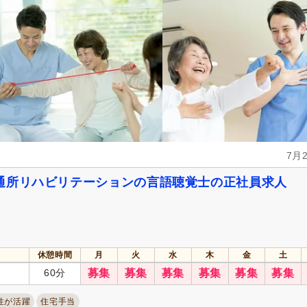
自転車通勤可
(5)
7月
通所リハビリテーションの言語聴覚士の正社員求人
休憩時間
月
火
水
木
金
土
60分
募集
募集
募集
募集
募集
募集
性が活躍
住宅手当