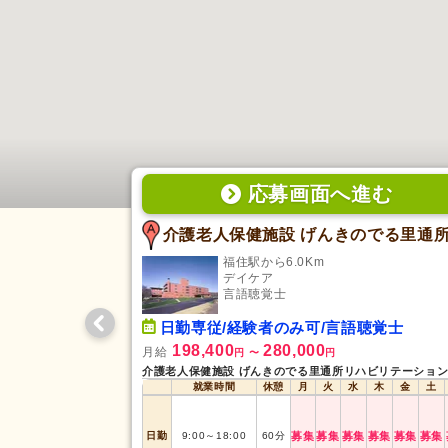
応募画面
へ
進む
福住駅から6.0Km
デイケア
言語聴覚士
日勤専従/経験者のみ可/言語聴覚士
198,400
280,000
月給
円
〜
円
就業時間
休憩
月
火
水
木
金
土
日勤
9:00
～
18:00
60
分
募集
募集
募集
募集
募集
募集