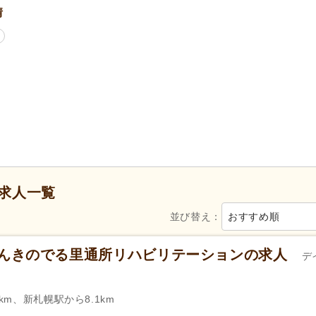
情
50代活躍
(5)
60代活躍
(4)
掲載7日以内
(1)
掲載14日以内
(1)
女性が活躍
(5)
スピード対応
(2)
週3日から可
(2)
シフト相談可
(5)
自動車免許
(4)
年間休日110日以上
(2)
年間休日120日以上
(1)
育休あり
(6)
介護休業
(4)
求人一覧
並び替え：
おすすめ順
社会保険完備
(6)
研修制度あり
(5)
復職支援あり
(3)
退職金あり
(5)
げんきのでる里通所リハビリテーションの求人
デ
資格取得支援あり
(3)
通勤手当
(6)
処遇改善手当
(1)
扶養手当
(2)
km、新札幌駅から8.1km
副業可
(1)
転勤なし
(4)