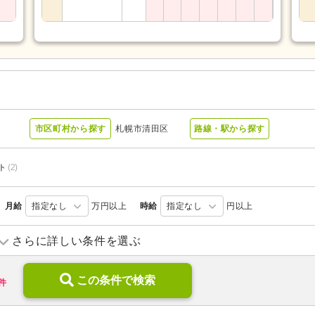
市区町村から探す
札幌市清田区
路線・駅から探す
ト
(2)
月給
指定なし
万円以上
時給
指定なし
円以上
介護老人保健施設
(2)
病院
(1)
さらに詳しい条件を選ぶ
この条件で検索
件
ブランク可
(5)
学歴不問
(6)
新卒可
(1)
子育てママパパ活躍
(5)