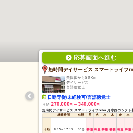
応募画面
へ
進む
美園駅から0.5Km
デイサービス
言語聴覚士
日勤専従/未経験可/言語聴覚士
270,000
340,000
月給
円
〜
円
就業時間
休憩
月
火
水
木
金
土
日勤
8:15
～
17:15
60
分
募集
募集
募集
募集
募集
募集