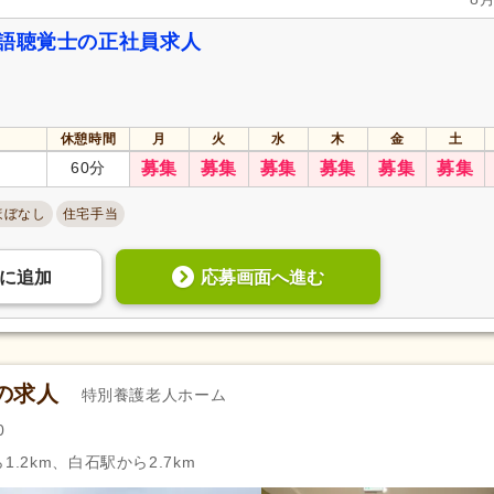
言語聴覚士の正社員求人
休憩時間
月
火
水
木
金
土
60分
募集
募集
募集
募集
募集
募集
ほぼなし
住宅手当
応募画面へ進む
に
追加
の求人
特別養護老人ホーム
0
.2km、白石駅から2.7km