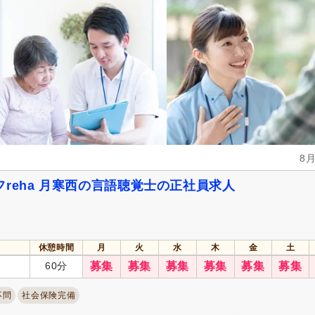
人事評価制度あり
(19)
処遇改善手当
(4)
資格手当
(5)
扶養手当
(7)
正社員登用あり
(2)
副業可
(5)
自動車通勤可
(15)
自転車通勤可
(19)
8
reha 月寒西の言語聴覚士の正社員求人
休憩時間
月
火
水
木
金
土
60分
募集
募集
募集
募集
募集
募集
不問
社会保険完備