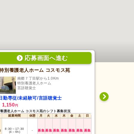
応募画面
へ
進む
特別養護老人ホーム コスモス苑
北樹会病院
南郷７丁目駅から1.0Km
月寒
特別養護老人ホーム
デ
言語聴覚士
言
日勤専従/未経験可/言語聴覚士
日勤専従/未
1,150
1,300
給
時給
円
円
養護老人ホーム コスモス苑のシフト募集状況
北樹会病院つきさっ
就業時間
休憩
月
火
水
木
金
土
日
就業時間
8:30
～
17:30
9:00
～
17:00
勤
-
募集
募集
募集
募集
募集
募集
募集
日勤
(4
～
6h)
(3h〜)