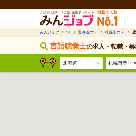
介護求人数No.1
介護･医療求人サイト
みんジョブ
ST
北海道のST
札幌市のST
豊
言語聴覚士
の求人・転職・募
北海道
札幌市豊平
〜