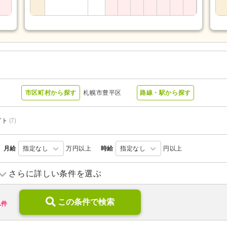
市区町村から探す
札幌市豊平区
路線・駅から探す
イト
(7)
月給
指定なし
万円以上
時給
指定なし
円以上
訪問リハビリ
(2)
デイサービス
(1)
さらに詳しい条件を選ぶ
特別養護老人ホーム
(2)
介護老人保健施設
(2)
1
診療所・クリニック
この条件で検索
(2)
障がい者支援
(1)
件
新規オープン
(1)
ブランク可
(19)