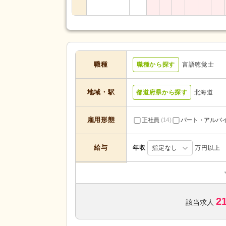
職種
職種から探す
言語聴覚士
地域・駅
都道府県から探す
北海道
雇用形態
正社員
(14)
パート・アルバ
給与
年収
指定なし
万円以上
訪問看護
(5)
サービスの種
デイケア
(4)
類
2
病院
(2)
該当求人
未経験可
(13)