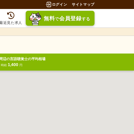
ログイン
サイトマップ
無料
会員登録
で
する
最近見た求人
周辺の言語聴覚士の平均相場
1,400
円
時給
円