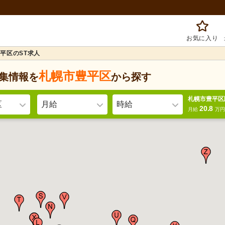
お気に入り
平区のST求人
札幌市豊平区
集情報を
から探す
札幌市豊平区
区
月給
時給
20.8
月給
万