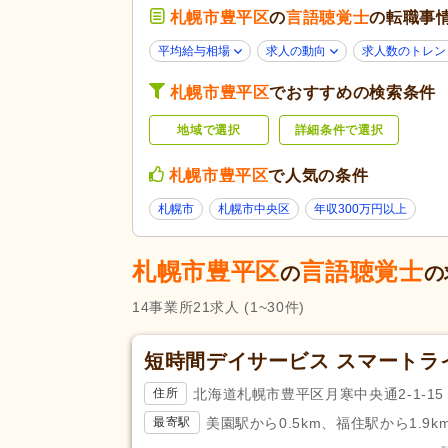
札幌市豊平区
の
学歴不問
言語聴覚士
(15)
の転職事
応募条件・こ
子育てママパパ活躍
(19)
平均給与相場
求人の動向
求人数のトレン
だわり
60代活躍
(10)
札幌市豊平区
でおすすめの検索条件
掲載30日以内
(2)
地域で選択
詳細条件で選択
残業ほぼなし
(18)
勤務形態
週2日から可
(1)
札幌市豊平区
で人気の条件
札幌市
札幌市中央区
年収300万円以上
応募資格
言語聴覚士
(19)
完全週休2日
(5)
札幌市豊平区
言語聴覚士
の
の
土日祝休み
(2)
休日・休暇
14
事業所
21
求人
(1~30件)
産休あり
(19)
看護休暇
(13)
短時間デイサービス スマートライ
賞与あり
(18)
北海道札幌市豊平区月寒中央通2-1-15
住所
企業年金
(2)
美園駅から0.5km、福住駅から1.9k
最寄駅
退職金あり
(11)