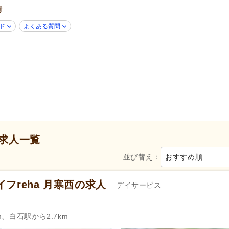
情
年齢不問
(11)
新卒可
(15)
40代活躍
(19)
50代活躍
(19)
ド
よくある質問
ハローワーク求人を除く
(8)
掲載14日以内
(1)
女性が活躍
(19)
スピード対応
(4)
シフト制
(3)
週1日から可
(1)
週3日から可
(4)
シフト相談可
(19)
自動車免許
(11)
週休2日
(7)
土日休み
(3)
求人一覧
年間休日110日以上
(5)
年間休日120日以上
(2)
並び替え：
おすすめ順
育休あり
(21)
介護休業
(12)
年末年始休暇
(4)
フreha 月寒西の求人
デイサービス
社会保険完備
(21)
研修制度あり
(19)
昇給あり
(17)
復職支援あり
(7)
m、白石駅から2.7km
住宅手当
(7)
資格取得支援あり
(1)