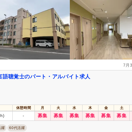
7月
言語聴覚士のパート・アルバイト求人
休憩時間
月
火
水
木
金
土
6h)
-
募集
募集
募集
募集
募集
募集
活躍
60代活躍