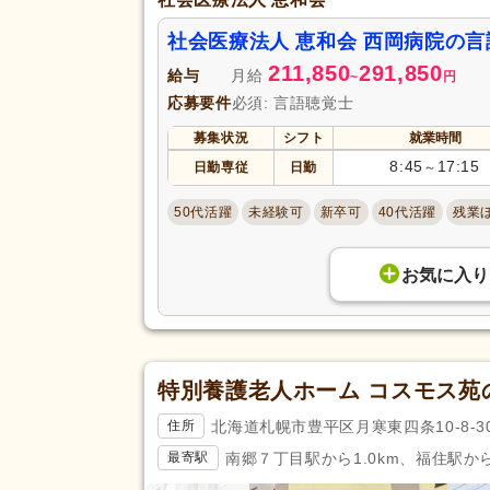
社会医療法人 恵和会 西岡病院の
211,850
291,850
給与
月給
~
円
応募要件
必須: 言語聴覚士
募集状況
シフト
就業時間
8:45
17:15
日勤専従
日勤
～
50代活躍
未経験可
新卒可
40代活躍
残業
お気に入り
特別養護老人ホーム コスモス苑
北海道札幌市豊平区月寒東四条10-8-3
住所
南郷７丁目駅から1.0km、福住駅から1
最寄駅