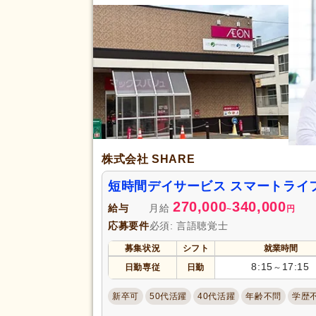
給与・手当
通勤手当
(18)
福利厚生
託児施設あり
(2)
再雇用制度あり
(9)
転勤なし
(9)
アクセス
駅近
(3)
株式会社 SHARE
短時間デイサービス スマートライフ
270,000
340,000
給与
月給
~
円
応募要件
必須: 言語聴覚士
募集状況
シフト
就業時間
8:15
17:15
日勤専従
日勤
～
新卒可
50代活躍
40代活躍
年齢不問
学歴