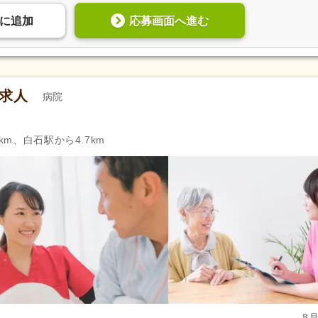
応募画面へ進む
に
追加
の求人
病院
km、白石駅から4.7km
8