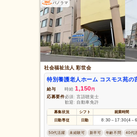
パノラマ
社会福祉法人 彩世会
特別養護老人ホーム コスモス苑の
1,150
給与
時給
円
応募要件
必須: 言語聴覚士
歓迎: 自動車免許
募集状況
シフト
就業時間
8:30
17:30(4
日勤専従
日勤
～
～
50代活躍
未経験可
新卒可
年齢不問
40代