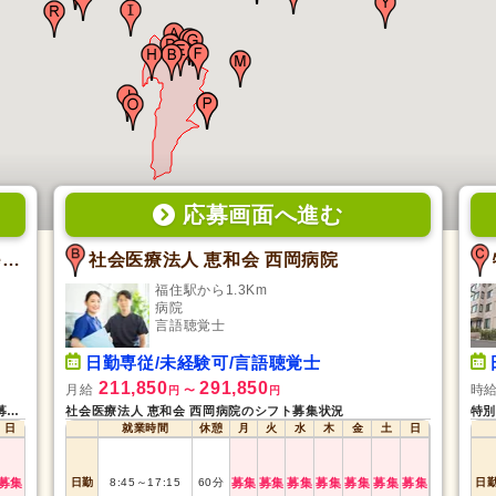
応募画面
へ
進む
短時間デイサービス スマートライフreha 月寒西
社会医療法人 恵和会 西岡病院
福住駅から1.3Km
病院
言語聴覚士
日勤専従/未経験可/言語聴覚士
211,850
291,850
月給
時
円
〜
円
短時間デイサービス スマートライフreha 月寒西のシフト募集状況
社会医療法人 恵和会 西岡病院のシフト募集状況
特別
日
就業時間
休憩
月
火
水
木
金
土
日
募集
日勤
8:45
～
17:15
60
分
募集
募集
募集
募集
募集
募集
募集
日