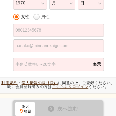
1970
月
日
女性
男性
表示
利用規約
・
個人情報の取り扱い
に同意の上、ご登録ください。
既に会員登録済みの方は
こちらよりログイン
ください。
あと
次へ進む
9
項目