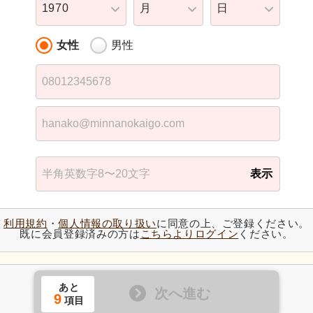
1970
月
日
女性
男性
表示
利用規約
・
個人情報の取り扱い
に同意の上、ご登録ください。
既に会員登録済みの方は
こちらよりログイン
ください。
あと
次へ進む
9
項目