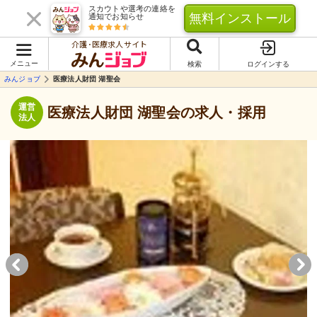
スカウトや選考の連絡を
無料インストール
通知でお知らせ
介護･医療求人サイト
メニュー
検索
ログインする
みんジョブ
医療法人財団 湖聖会
運営
医療法人財団 湖聖会の求人・採用
法人