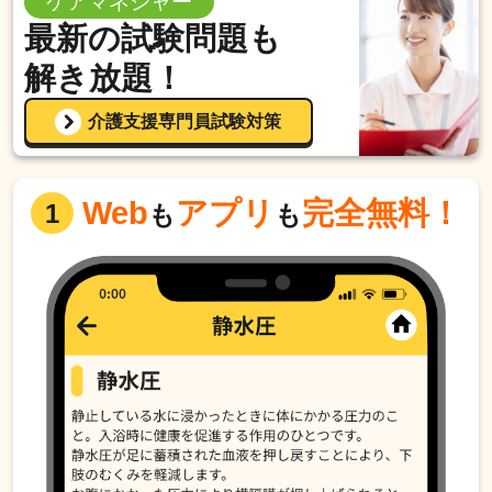
ケアマネジャー
最新の試験問題も
解き放題！
介護支援専門員試験対策
Web
アプリ
完全無料！
1
も
も