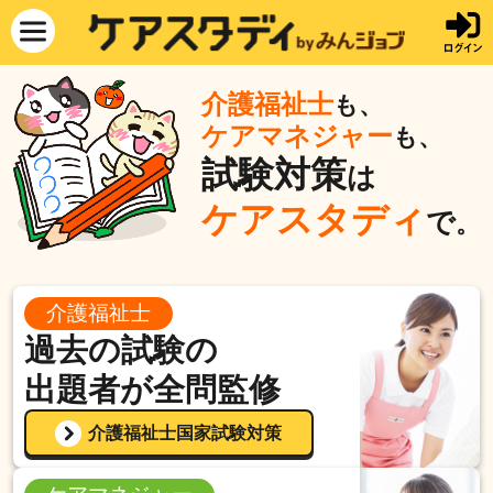
介護福祉士
も、
ケアマネジャー
も、
試験対策
は
ケアスタディ
で
。
介護福祉士
過去の試験の
出題者が全問監修
介護福祉士国家試験対策