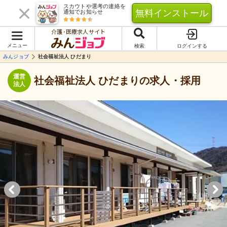
スカウトや選考の連絡を
無料インストール
通知でお知らせ
介護･医療求人サイト
メニュー
検索
ログインする
みんジョブ
社会福祉法人 ひだまり
運営
社会福祉法人 ひだまりの求人・採用
法人