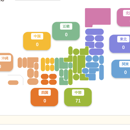
北
近畿
0
中国
東北
0
0
・
沖縄
関東
0
0
四国
中部
0
71