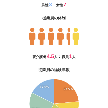
3
7
：
男性
女性
従業員の体制
4.5
1
：
要介護者
人
職員
人
従業員の経験年数
24
23
17.6%
22
23.5%
21
20
19
18
17