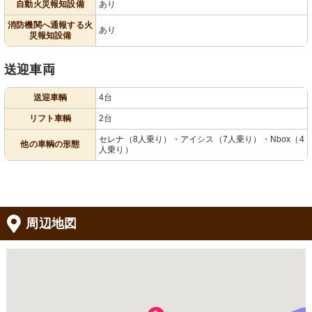
自動火災報知設備
あり
消防機関へ通報する火
あり
災報知設備
送迎車両
送迎車輌
4台
リフト車輌
2台
セレナ（8人乗り）・アイシス（7人乗り）・Nbox（4
他の車輌の形態
人乗り）
周辺地図