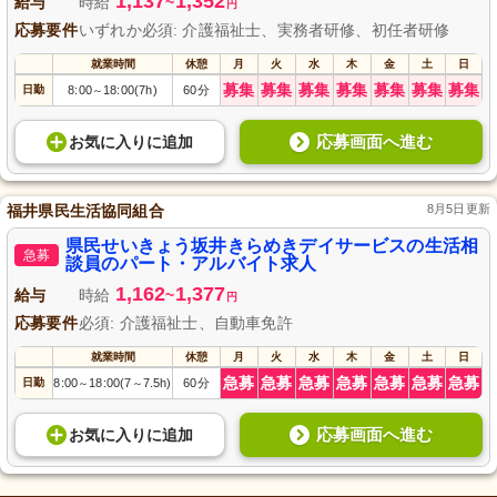
1,137
1,352
給与
時給
~
円
応募要件
いずれか必須: 介護福祉士、実務者研修、初任者研修
就業時間
休憩
月
火
水
木
金
土
日
募集
募集
募集
募集
募集
募集
募集
日勤
8:00
18:00(7h)
60分
～
応募画面へ進む
お気に入り
に
追加
福井県民生活協同組合
8月5日更新
県民せいきょう坂井きらめきデイサービスの生活相
急募
談員のパート・アルバイト求人
1,162
1,377
給与
時給
~
円
応募要件
必須: 介護福祉士、自動車免許
就業時間
休憩
月
火
水
木
金
土
日
急募
急募
急募
急募
急募
急募
急募
日勤
8:00
18:00(7
7.5h)
60分
～
～
応募画面へ進む
お気に入り
に
追加