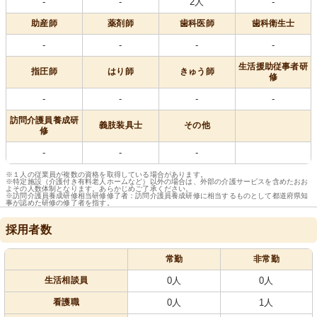
-
-
2人
-
助産師
薬剤師
歯科医師
歯科衛生士
-
-
-
-
生活援助従事者研
指圧師
はり師
きゅう師
修
-
-
-
-
訪問介護員養成研
義肢装具士
その他
修
-
-
-
※１人の従業員が複数の資格を取得している場合があります。
※特定施設（介護付き有料老人ホームなど）以外の場合は、外部の介護サービスを含めたおお
よその人数体制となります。あらかじめご了承ください。
※訪問介護員養成研修相当研修修了者：訪問介護員養成研修に相当するものとして都道府県知
事が認めた研修の修了者を指す。
採用者数
常勤
非常勤
生活相談員
0人
0人
看護職
0人
1人