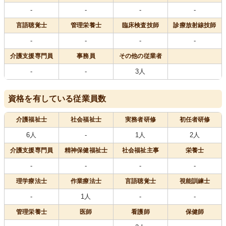
-
-
-
-
言語聴覚士
管理栄養士
臨床検査技師
診療放射線技師
-
-
-
-
介護支援専門員
事務員
その他の従業者
-
-
3人
資格を有している従業員数
介護福祉士
社会福祉士
実務者研修
初任者研修
6人
-
1人
2人
介護支援専門員
精神保健福祉士
社会福祉主事
栄養士
-
-
-
-
理学療法士
作業療法士
言語聴覚士
視能訓練士
-
1人
-
-
管理栄養士
医師
看護師
保健師