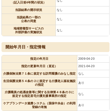
なし
（記入日前4年間の状況）
当該結果の開示状況
なし
当該結果の一部の
なし
公表の同意
地域密着型サービスの
なし
外部評価の実施状況
開始年月日・指定情報
指定の年月日
2009-04-20
指定の更新年月日（直近）
2021-04-20
介護保険法第７１条に規定する訪問看護のみなし指定
なし
生活保護法第５４条の２に規定する介護老人福祉施設
あり
の指定
介護職員の処遇改善等に関する法律第４８条の３に
なし
規定する指定居宅介護支援事業所の指定
ケアプランデータ連携システム（国保中央会）の利用
あり
登録の有無