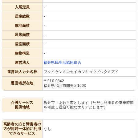
入居定員
-
居室総数
-
敷地面積
-
延床面積
-
居室面積
-
建物構造
-
運営法人
福井県民生活協同組合
運営法人カナ名称
フクイケンミンセイカツキョウドウクミアイ
〒910-0842
運営者所在地
福井県福井市開発5-1603
介護サービス
坂井市・あわら市とします（ただし利用者の乗車時間
提供地域
を考慮し送迎可能なエリアとします）
高齢者の方と障害者の
方が同時一体的に利用
なし
できるサービス