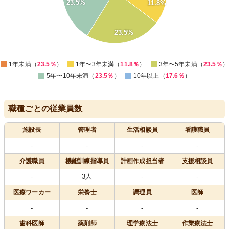
23.5%
11.8%
16
15
14
23.5%
13
12
11
0
1年未満（
23.5％
）
1年〜3年未満（
11.8％
）
3年〜5年未満（
23.5％
）
5年〜10年未満（
23.5％
）
10年以上（
17.6％
）
職種ごとの従業員数
施設長
管理者
生活相談員
看護職員
-
-
-
-
介護職員
機能訓練指導員
計画作成担当者
支援相談員
-
3人
-
-
医療
ワーカー
栄養士
調理員
医師
-
-
-
-
歯科医師
薬剤師
理学療法士
作業療法士