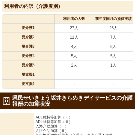
利用者の内訳（介護度別）
利用者の人数
前年度同月の提供実績
要介護1
27人
25人
要介護2
11人
7人
要介護3
4人
8人
要介護4
5人
5人
要介護5
2人
1人
要支援1
-
-
要支援2
-
-
県民せいきょう坂井きらめきデイサービスの介護
報酬の加算状況
ADL維持等加算（Ⅰ）
ADL維持等加算（Ⅱ）
入浴介助加算（Ⅰ）
入浴介助加算（Ⅱ）