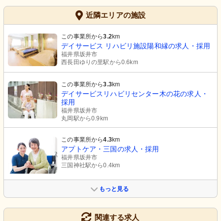
近隣エリアの施設
この事業所から
3.2
km
デイサービス リハビリ施設陽和縁の求人・採用
福井県坂井市
西長田ゆりの里駅から0.6km
この事業所から
3.3
km
デイサービスリハビリセンター木の花の求人・
採用
福井県坂井市
丸岡駅から0.9km
この事業所から
4.3
km
アプトケア・三国の求人・採用
福井県坂井市
三国神社駅から0.4km
もっと見る
関連する求人