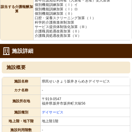
若年性認知症利用者（入居者・患者）受入加算
個別機能訓練加算（Ⅰ）イ
該当する介護報酬加
個別機能訓練加算（Ⅰ）ロ
算
個別機能訓練加算（Ⅱ）
口腔・栄養スクリーニング加算（Ⅰ）
科学的介護推進体制加算
サービス提供体制強化加算（Ⅲ）
介護職員処遇改善加算（Ⅱ）
介護職員処遇改善加算（Ⅴ）
施設詳細
施設概要
施設名称
県民せいきょう坂井きらめきデイサービス
カナ名称
-
〒919-0547
施設所在地
福井県坂井市坂井町大味56
施設種別
デイサービス
地上階・地下階
地上階1階
施設利用階数
-