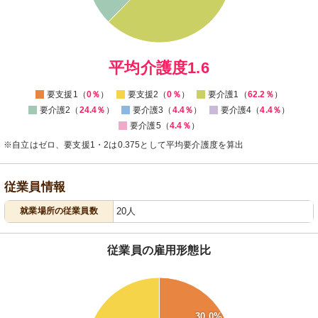
10
0
0
平均介護度1.6
要支援1（
0％
）
要支援2（
0％
）
要介護1（
62.2％
）
要介護2（
24.4％
）
要介護3（
4.4％
）
要介護4（
4.4％
）
要介護5（
4.4％
）
※自立はゼロ、要支援1・2は0.375として平均要介護度を算出
従業員情報
就業場所の従業員数
20人
従業員の雇用形態比
70
65
30.0%