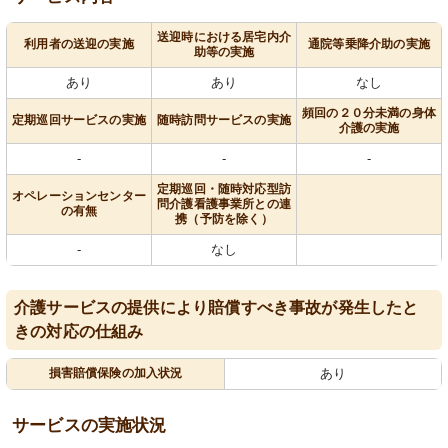
送迎時における居宅内介
利用者の送迎の実施
通院等乗降介助の実施
助等の実施
あり
あり
なし
頻回の２０分未満の身体
定期巡回サービスの実施
随時訪問サービスの実施
介護の実施
-
-
-
定期巡回・随時対応型訪
オペレーションセンター
問介護看護事業所との連
の有無
携（予防を除く）
-
なし
介護サービスの提供により賠償すべき事故が発生したと
きの対応の仕組み
損害賠償保険の加入状況
あり
サービスの実施状況