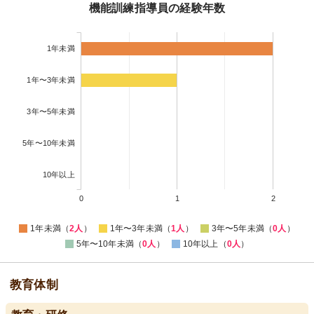
機能訓練指導員の経験年数
1年未満
1年〜3年未満
3年〜5年未満
5年〜10年未満
10年以上
0
1
2
1年未満（
2人
）
1年〜3年未満（
1人
）
3年〜5年未満（
0人
）
5年〜10年未満（
0人
）
10年以上（
0人
）
教育体制