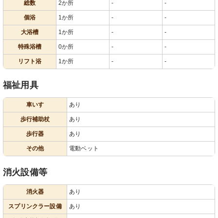
総数
2か所
-
-
個浴
1か所
-
-
大浴槽
1か所
-
-
特殊浴槽
0か所
-
-
リフト浴
1か所
-
-
福祉用具
車いす
あり
歩行補助杖
あり
歩行器
あり
その他
電動ベット
消火設備等
消火器
あり
スプリンクラー設備
あり