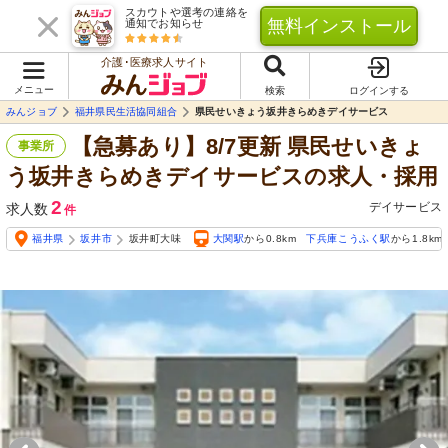
スカウトや選考の連絡を
無料インストール
通知でお知らせ
介護･医療求人サイト
メニュー
検索
ログインする
みんジョブ
福井県民生活協同組合
県民せいきょう坂井きらめきデイサービス
【急募あり】8/7更新 県民せいきょ
事業所
う坂井きらめきデイサービスの求人・採用
2
デイサービス
求人数
件
福井県
坂井市
坂井町大味
大関駅
から0.8km
下兵庫こうふく駅
から1.8km