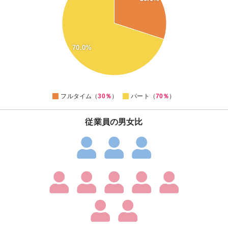
60
55
50
45
70.0%
40
35
30
0
フルタイム（
30％
）
パート（
70％
）
従業員の男女比