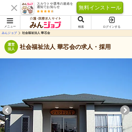
スカウトや選考の連絡を
無料インストール
通知でお知らせ
介護･医療求人サイト
メニュー
検索
ログインする
みんジョブ
社会福祉法人 華芯会
運営
社会福祉法人 華芯会の求人・採用
法人