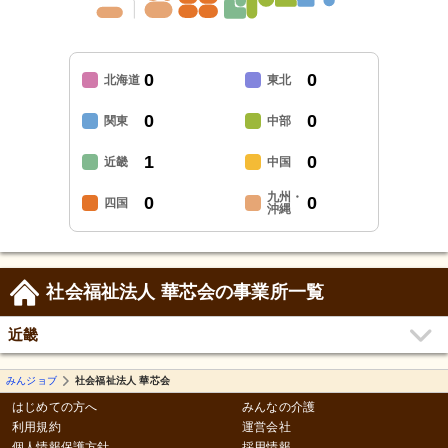
0
0
北海道
東北
0
0
関東
中部
1
0
近畿
中国
九州・
0
0
四国
沖縄
社会福祉法人 華芯会の事業所一覧
近畿
みんジョブ
社会福祉法人 華芯会
はじめての方へ
みんなの介護
利用規約
運営会社
個人情報保護方針
採用情報