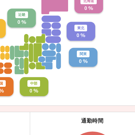
北海道
%
0
近畿
%
0
東北
%
0
関東
%
0
国
中部
%
%
0
通勤時間