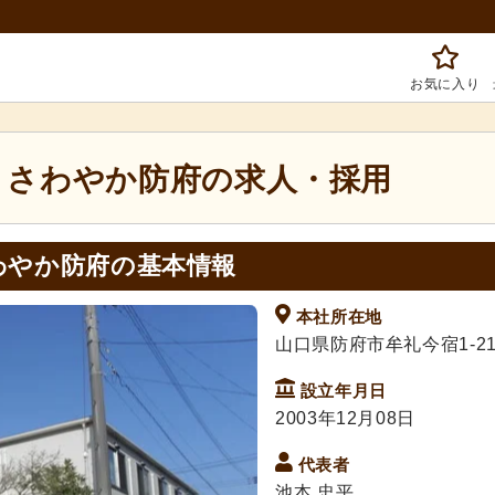
お気に入り
 さわやか防府の求人・採用
わやか防府の基本情報
本社所在地
山口県防府市牟礼今宿1-21
設立年月日
2003年12月08日
代表者
池本 忠平