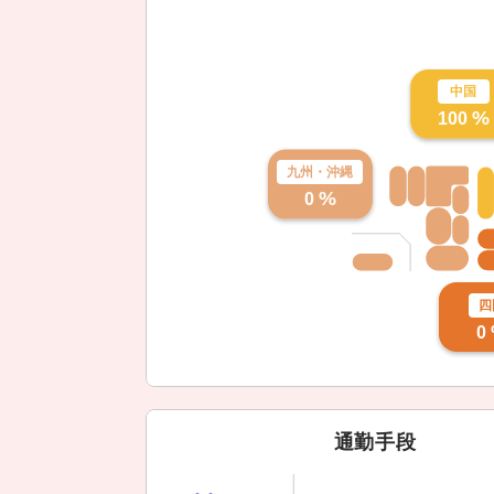
中国
%
100
九州・
沖縄
%
0
四
0
通勤手段