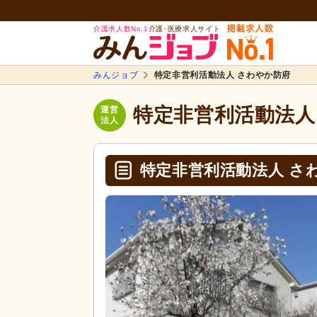
介護求人数No.1
介護･医療求人サイト
みんジョブ
特定非営利活動法人 さわやか防府
特定非営利活動法人
運営
法人
特定非営利活動法人 さ