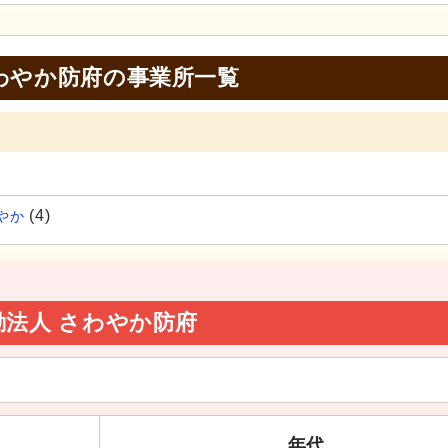
わやか防府の事業所一覧
(4)
やか
法人 さわやか防府
年代