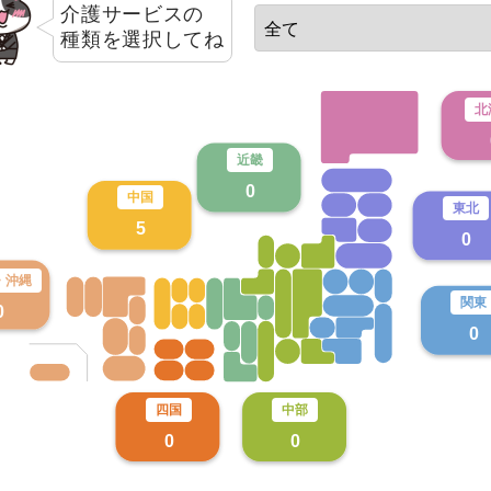
介護サービスの
種類を選択してね
北
近畿
0
中国
東北
5
0
・
沖縄
関東
0
0
四国
中部
0
0