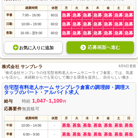
就業時間
休憩
月
火
水
木
金
土
日
急募
急募
急募
急募
急募
急募
急募
早番
7:00
16:00
60分
～
急募
急募
急募
急募
急募
急募
急募
日勤
10:00
19:00
60分
～
急募
急募
急募
急募
急募
急募
急募
夜勤
16:00
翌9:00
60分
～
応募画面へ進む
お気に入り
に
追加
株式会社 サンブレラ
8月6日更新
「株式会社サンブレラの住宅型有料老人ホームサニーライフ倉富」では、気遣
いを活かし、未経験からでも安心して働ける環境を提供し、自分らしい働き方
が可能な厨房でのお仕事ができます。
住宅型有料老人ホーム サンブレラ倉富の調理師・調理ス
タッフのパート・アルバイト求人
1,047
1,100
給与
時給
~
円
応募要件
無資格可
就業時間
休憩
月
火
水
木
金
土
日
募集
募集
募集
募集
募集
募集
募集
午前
10:00
14:00
-
～
募集
募集
募集
募集
募集
募集
募集
早番
6:00
9:00
-
～