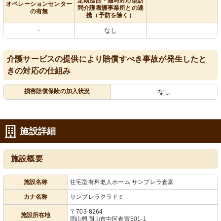
定期巡回・随時対応型訪
オペレーションセンター
問介護看護事業所との連
の有無
携（予防を除く）
-
なし
介護サービスの提供により賠償すべき事故が発生したと
きの対応の仕組み
損害賠償保険の加入状況
なし
施設詳細
施設概要
施設名称
住宅型有料老人ホーム サンブレラ倉富
カナ名称
サンブレラクラドミ
〒703-8264
施設所在地
岡山県岡山市中区倉富501-1