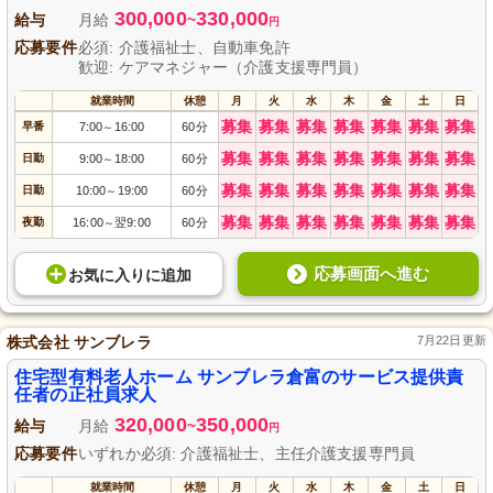
300,000
330,000
給与
月給
~
円
応募要件
必須: 介護福祉士、自動車免許
歓迎: ケアマネジャー（介護支援専門員）
就業時間
休憩
月
火
水
木
金
土
日
募集
募集
募集
募集
募集
募集
募集
早番
7:00
16:00
60分
～
募集
募集
募集
募集
募集
募集
募集
日勤
9:00
18:00
60分
～
募集
募集
募集
募集
募集
募集
募集
日勤
10:00
19:00
60分
～
募集
募集
募集
募集
募集
募集
募集
夜勤
16:00
翌9:00
60分
～
応募画面へ進む
お気に入り
に
追加
株式会社 サンブレラ
7月22日更新
住宅型有料老人ホーム サンブレラ倉富のサービス提供責
任者の正社員求人
320,000
350,000
給与
月給
~
円
応募要件
いずれか必須: 介護福祉士、主任介護支援専門員
就業時間
休憩
月
火
水
木
金
土
日