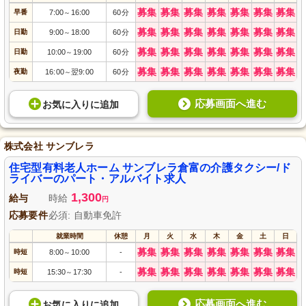
募集
募集
募集
募集
募集
募集
募集
早番
7:00
16:00
60分
～
募集
募集
募集
募集
募集
募集
募集
日勤
9:00
18:00
60分
～
募集
募集
募集
募集
募集
募集
募集
日勤
10:00
19:00
60分
～
募集
募集
募集
募集
募集
募集
募集
夜勤
16:00
翌9:00
60分
～
応募画面へ進む
お気に入り
に
追加
株式会社 サンブレラ
住宅型有料老人ホーム サンブレラ倉富の介護タクシー/ド
ライバーのパート・アルバイト求人
1,300
給与
時給
円
応募要件
必須: 自動車免許
就業時間
休憩
月
火
水
木
金
土
日
募集
募集
募集
募集
募集
募集
募集
時短
8:00
10:00
-
～
募集
募集
募集
募集
募集
募集
募集
時短
15:30
17:30
-
～
応募画面へ進む
お気に入り
に
追加