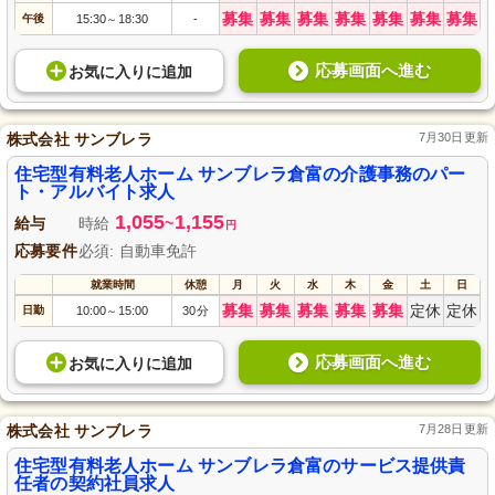
募集
募集
募集
募集
募集
募集
募集
午後
15:30
18:30
-
～
応募画面へ進む
お気に入り
に
追加
株式会社 サンブレラ
7月30日更新
住宅型有料老人ホーム サンブレラ倉富の介護事務のパー
ト・アルバイト求人
1,055
1,155
給与
時給
~
円
応募要件
必須: 自動車免許
就業時間
休憩
月
火
水
木
金
土
日
募集
募集
募集
募集
募集
定休
定休
日勤
10:00
15:00
30分
～
応募画面へ進む
お気に入り
に
追加
株式会社 サンブレラ
7月28日更新
住宅型有料老人ホーム サンブレラ倉富のサービス提供責
任者の契約社員求人