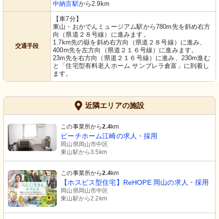
中納言駅
から2.9km
【車7分】
東山・おかでんミュージアム駅から780m先を斜め右方
向（県道２８号線）に進みます。
1.7km先の嶽を斜め右方向（県道２８号線）に進み、
交通手段
400m先を左方向（県道２１６号線）に進みます。
23m先を右方向（県道２１６号線）に進み、230m進む
と「住宅型有料老人ホーム サンブレラ倉富」に到着し
ます。
近隣エリアの施設
この事業所から
2.4
km
ピーチホーム江崎の求人・採用
岡山県岡山市中区
東山駅から3.5km
この事業所から
2.4
km
【ホスピス型住宅】ReHOPE 岡山の求人・採用
岡山県岡山市中区
東山駅から2.2km