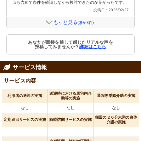
点も含めて条件を確認しながら検討できたのが良かったです。
投稿日：2026/02/27
もっと見る
(ほか3件)
あなたが面接を通して感じたリアルな声を
投稿してみませんか？
詳細はこちら
サービス情報
サービス内容
送迎時における居宅内介
利用者の送迎の実施
通院等乗降介助の実施
助等の実施
なし
なし
なし
頻回の２０分未満の身体
定期巡回サービスの実施
随時訪問サービスの実施
介護の実施
-
-
-