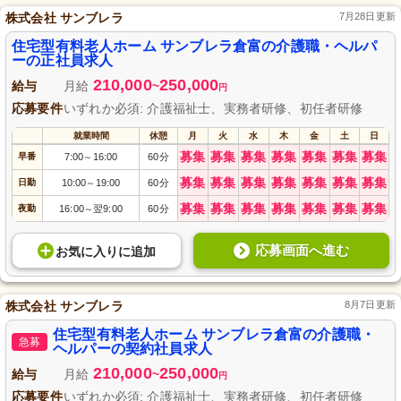
株式会社 サンブレラ
7月28日更新
住宅型有料老人ホーム サンブレラ倉富の介護職・ヘルパ
ーの正社員求人
210,000
250,000
給与
月給
~
円
応募要件
いずれか必須: 介護福祉士、実務者研修、初任者研修
就業時間
休憩
月
火
水
木
金
土
日
募集
募集
募集
募集
募集
募集
募集
早番
7:00
16:00
60分
～
募集
募集
募集
募集
募集
募集
募集
日勤
10:00
19:00
60分
～
募集
募集
募集
募集
募集
募集
募集
夜勤
16:00
翌9:00
60分
～
応募画面へ進む
お気に入り
に
追加
株式会社 サンブレラ
8月7日更新
住宅型有料老人ホーム サンブレラ倉富の介護職・
急募
ヘルパーの契約社員求人
210,000
250,000
給与
月給
~
円
応募要件
いずれか必須: 介護福祉士、実務者研修、初任者研修