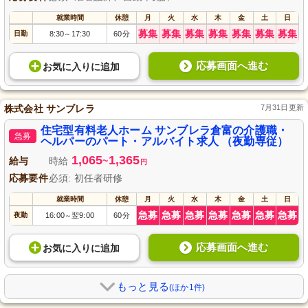
就業時間
休憩
月
火
水
木
金
土
日
募集
募集
募集
募集
募集
募集
募集
日勤
8:30
17:30
60分
～
応募画面へ進む
お気に入り
に
追加
株式会社 サンブレラ
7月31日更新
住宅型有料老人ホーム サンブレラ倉富の介護職・
急募
ヘルパーのパート・アルバイト求人 （夜勤専従）
1,065
1,365
給与
時給
~
円
応募要件
必須: 初任者研修
就業時間
休憩
月
火
水
木
金
土
日
急募
急募
急募
急募
急募
急募
急募
夜勤
16:00
翌9:00
60分
～
応募画面へ進む
お気に入り
に
追加
もっと見る
(ほか1件)