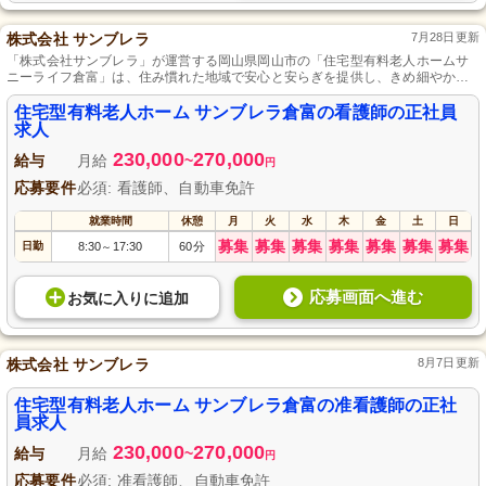
株式会社 サンブレラ
7月28日更新
「株式会社サンブレラ」が運営する岡山県岡山市の「住宅型有料老人ホームサ
ニーライフ倉富」は、住み慣れた地域で安心と安らぎを提供し、きめ細やかな
介護サービスを行き届いています。
住宅型有料老人ホーム サンブレラ倉富の看護師の正社員
求人
230,000
270,000
給与
月給
~
円
応募要件
必須: 看護師、自動車免許
就業時間
休憩
月
火
水
木
金
土
日
募集
募集
募集
募集
募集
募集
募集
日勤
8:30
17:30
60分
～
応募画面へ進む
お気に入り
に
追加
株式会社 サンブレラ
8月7日更新
住宅型有料老人ホーム サンブレラ倉富の准看護師の正社
員求人
230,000
270,000
給与
月給
~
円
応募要件
必須: 准看護師、自動車免許