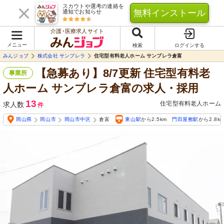
スカウトや選考の連絡を
無料インストール
通知でお知らせ
介護･医療求人サイト
メニュー
検索
ログインする
みんジョブ
株式会社 サンブレラ
住宅型有料老人ホーム サンブレラ倉富
【急募あり】8/7更新 住宅型有料老
事業所
人ホーム サンブレラ倉富の求人・採用
13
住宅型有料老人ホーム
求人数
件
岡山県
岡山市
岡山市中区
倉富
東山駅
から2.5km
門田屋敷駅
から2.8k