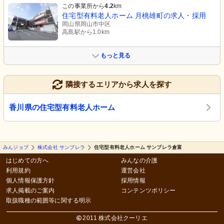
この事業所から
4.2
km
住宅型有料老人ホーム 月桃雄町の求人・採用
岡山県岡山市中区
高島駅から1.0km
もっと見る
隣接するエリアから求人を探す
香川県の住宅型有料老人ホーム
みんジョブ
株式会社 サンブレラ
住宅型有料老人ホーム サンブレラ倉富
はじめての方へ
みんなの介護
利用規約
運営会社
個人情報保護方針
採用情報
求人掲載のご案内
コンテンツポリシー
取扱職種の範囲等に関する明示
2011 株式会社クーリエ