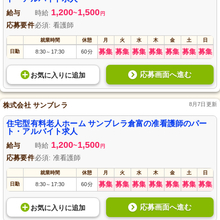
1,200
1,500
給与
時給
~
円
応募要件
必須: 看護師
就業時間
休憩
月
火
水
木
金
土
日
募集
募集
募集
募集
募集
募集
募集
日勤
8:30
17:30
60分
～
応募画面へ進む
お気に入り
に
追加
株式会社 サンブレラ
8月7日更新
住宅型有料老人ホーム サンブレラ倉富の准看護師のパー
ト・アルバイト求人
1,200
1,500
給与
時給
~
円
応募要件
必須: 准看護師
就業時間
休憩
月
火
水
木
金
土
日
募集
募集
募集
募集
募集
募集
募集
日勤
8:30
17:30
60分
～
応募画面へ進む
お気に入り
に
追加