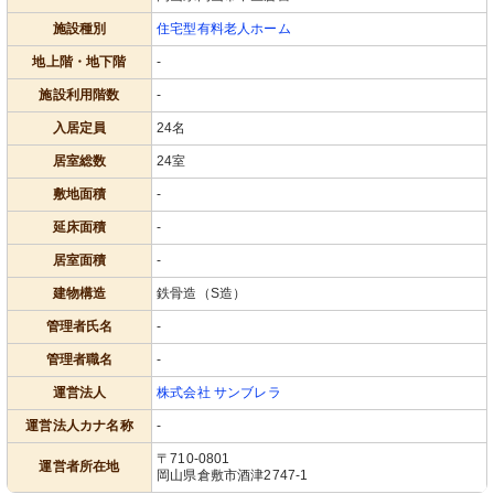
施設種別
住宅型有料老人ホーム
地上階・地下階
-
施設利用階数
-
入居定員
24名
居室総数
24室
敷地面積
-
延床面積
-
居室面積
-
建物構造
鉄骨造（S造）
管理者氏名
-
管理者職名
-
運営法人
株式会社 サンブレラ
運営法人カナ名称
-
〒710-0801
運営者所在地
岡山県倉敷市酒津2747-1