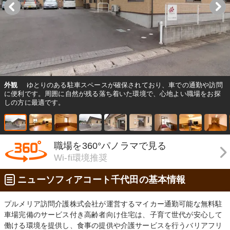
外観
ゆとりのある駐車スペースが確保されており、車での通勤や訪問
に便利です。周囲に自然が残る落ち着いた環境で、心地よい職場をお探
しの方に最適です。
職場を360°パノラマで見る
Wi-fi環境推奨
ニューソフィアコート千代田の基本情報
プルメリア訪問介護株式会社が運営するマイカー通勤可能な無料駐
車場完備のサービス付き高齢者向け住宅は、子育て世代が安心して
働ける環境を提供し、食事の提供や介護サービスを行うバリアフリ