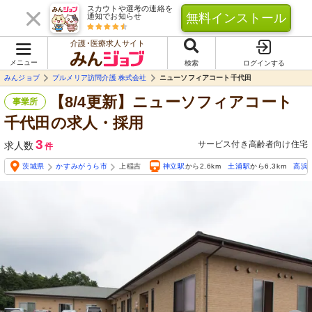
スカウトや選考の連絡を
無料インストール
通知でお知らせ
介護･医療求人サイト
メニュー
検索
ログインする
みんジョブ
プルメリア訪問介護 株式会社
ニューソフィアコート千代田
【8/4更新】ニューソフィアコート
事業所
千代田の求人・採用
3
サービス付き高齢者向け住宅
求人数
件
茨城県
かすみがうら市
上稲吉
神立駅
から2.6km
土浦駅
から6.3km
高浜