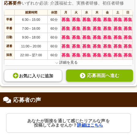
応募要件
いずれか必須: 介護福祉士、実務者研修、初任者研修
就業時間
休憩
月
火
水
木
金
土
日
募集
募集
募集
募集
募集
募集
募集
早番
6:30
15:00
60分
～
募集
募集
募集
募集
募集
募集
募集
早番
7:00
16:00
60分
～
募集
募集
募集
募集
募集
募集
募集
日勤
9:00
18:00
60分
～
募集
募集
募集
募集
募集
募集
募集
遅番
11:00
20:00
60分
～
募集
募集
募集
募集
募集
募集
募集
深夜
22:00
翌7:00
60分
～
詳細を見る
応募画面へ進む
お気に入り
に
追加
応募者の声
あなたが面接を通して感じたリアルな声を
投稿してみませんか？
詳細はこちら