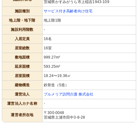
茨城県かすみがうら市上稲吉1943-109
施設種別
サービス付き高齢者向け住宅
地上階・地下階
地上階1階
施設利用階数
-
入居定員
16名
居室総数
16室
敷地面積
999.27m²
延床面積
593.25m²
居室面積
18.24〜19.38㎡
建物構造
鉄骨造（S造）
運営法人
プルメリア訪問介護 株式会社
運営法人カナ名称
-
〒300-0048
運営者所在地
茨城県土浦市田中3-8-28