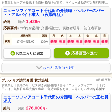
を尊重したケアを提供する高齢者向け住宅で、マイカー通勤許可と無料駐車場
を備え、個々のライフスタイルに対応します。
ニューソフィアコート千代田の介護職・ヘルパーのパー
ト・アルバイト求人 （夜勤専従）
1,428
給与
時給
円
応募要件
いずれか必須: 介護福祉士、実務者研修、初任者研修
就業時間
休憩
月
火
水
木
金
土
日
募集
募集
募集
募集
募集
募集
募集
夜勤
17:00
翌9:00
120分
～
応募画面へ進む
お気に入り
に
追加
もっと見る
(ほか1件)
プルメリア訪問介護 株式会社
8月4日更新
茨城県と千葉県のサービス付き高齢者向け住宅「ニューソフィアコート千代
田」は、無料駐車場完備で出産・育児休暇もあり、自分らしい生活を応援する
プルメリア訪問介護が運営する、彩り豊かな暮らしをサポートする施設です。
ニューソフィアコート千代田の介護職・ヘルパーの正社員
求人
276,000
給与
月給
~
円