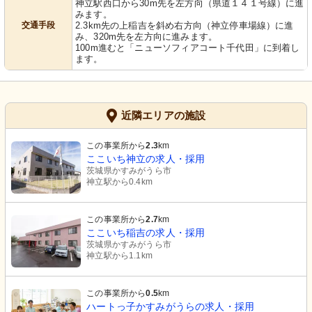
神立駅西口から30m先を左方向（県道１４１号線）に進
みます。
交通手段
2.3km先の上稲吉を斜め右方向（神立停車場線）に進
み、320m先を左方向に進みます。
100m進むと「ニューソフィアコート千代田」に到着し
ます。
近隣エリアの施設
この事業所から
2.3
km
ここいち神立の求人・採用
茨城県かすみがうら市
神立駅から0.4km
この事業所から
2.7
km
ここいち稲吉の求人・採用
茨城県かすみがうら市
神立駅から1.1km
この事業所から
0.5
km
ハートっ子かすみがうらの求人・採用