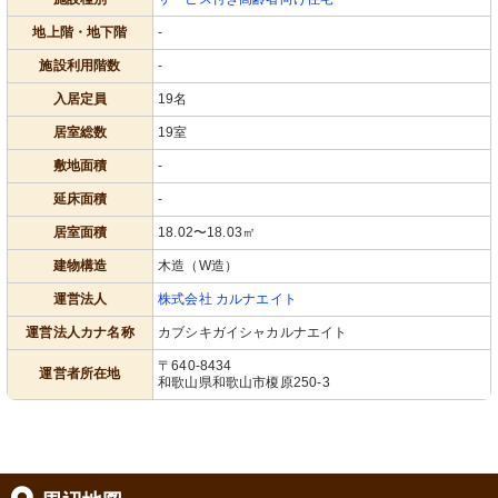
地上階・地下階
-
施設利用階数
-
入居定員
19名
居室総数
19室
敷地面積
-
延床面積
-
居室面積
18.02〜18.03㎡
建物構造
木造（W造）
運営法人
株式会社 カルナエイト
運営法人カナ名称
カブシキガイシャカルナエイト
〒640-8434
運営者所在地
和歌山県和歌山市榎原250-3