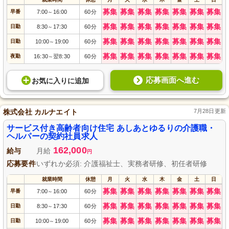
募集
募集
募集
募集
募集
募集
募集
早番
7:00
16:00
60分
～
募集
募集
募集
募集
募集
募集
募集
日勤
8:30
17:30
60分
～
募集
募集
募集
募集
募集
募集
募集
日勤
10:00
19:00
60分
～
募集
募集
募集
募集
募集
募集
募集
夜勤
16:30
翌8:30
60分
～
応募画面へ進む
お気に入り
に
追加
株式会社 カルナエイト
7月28日更新
サービス付き高齢者向け住宅 あしあとゆるりの介護職・
ヘルパーの契約社員求人
162,000
給与
月給
円
応募要件
いずれか必須: 介護福祉士、実務者研修、初任者研修
就業時間
休憩
月
火
水
木
金
土
日
募集
募集
募集
募集
募集
募集
募集
早番
7:00
16:00
60分
～
募集
募集
募集
募集
募集
募集
募集
日勤
8:30
17:30
60分
～
募集
募集
募集
募集
募集
募集
募集
日勤
10:00
19:00
60分
～