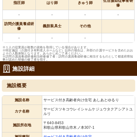
生活援助従事者研
指圧師
はり師
きゅう師
修
-
-
-
-
訪問介護員養成研
義肢装具士
その他
修
-
-
-
※１人の従業員が複数の資格を取得している場合があります。
※特定施設（介護付き有料老人ホームなど）以外の場合は、外部の介護サービスを含めたおお
よその人数体制となります。あらかじめご了承ください。
※訪問介護員養成研修相当研修修了者：訪問介護員養成研修に相当するものとして都道府県知
事が認めた研修の修了者を指す。
施設詳細
施設概要
施設名称
サービス付き高齢者向け住宅 あしあとゆるり
サービスツキコウレイシャムケジュウタクアシアトユ
カナ名称
ルリ
〒640-8453
施設所在地
和歌山県和歌山市木ノ本307-1
施設種別
サービス付き高齢者向け住宅