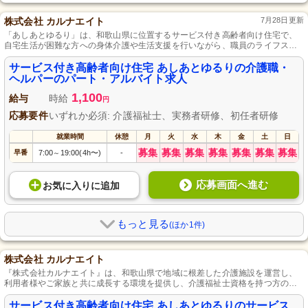
株式会社 カルナエイト
7月28日更新
「あしあとゆるり」は、和歌山県に位置するサービス付き高齢者向け住宅で、
自宅生活が困難な方への身体介護や生活支援を行いながら、職員のライフスタ
イルを尊重した働き方が可能な職場です。
サービス付き高齢者向け住宅 あしあとゆるりの介護職・
ヘルパーのパート・アルバイト求人
1,100
給与
時給
円
応募要件
いずれか必須: 介護福祉士、実務者研修、初任者研修
就業時間
休憩
月
火
水
木
金
土
日
募集
募集
募集
募集
募集
募集
募集
早番
7:00
19:00(4h〜)
-
～
応募画面へ進む
お気に入り
に
追加
もっと見る
(ほか1件)
株式会社 カルナエイト
『株式会社カルナエイト』は、和歌山県で地域に根差した介護施設を運営し、
利用者様やご家族と共に成長する環境を提供し、介護福祉士資格を持つ方の活
躍をサポートしています。
サービス付き高齢者向け住宅 あしあとゆるりのサービス