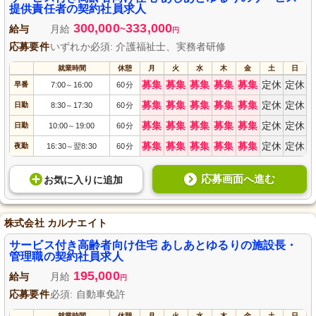
提供責任者の契約社員求人
300,000
333,000
給与
月給
~
円
応募要件
いずれか必須: 介護福祉士、実務者研修
就業時間
休憩
月
火
水
木
金
土
日
募集
募集
募集
募集
募集
定休
定休
早番
7:00
16:00
60分
～
募集
募集
募集
募集
募集
定休
定休
日勤
8:30
17:30
60分
～
募集
募集
募集
募集
募集
定休
定休
日勤
10:00
19:00
60分
～
募集
募集
募集
募集
募集
定休
定休
夜勤
16:30
翌8:30
60分
～
応募画面へ進む
お気に入り
に
追加
株式会社 カルナエイト
サービス付き高齢者向け住宅 あしあとゆるりの施設長・
管理職の契約社員求人
195,000
給与
月給
円
応募要件
必須: 自動車免許
就業時間
休憩
月
火
水
木
金
土
日