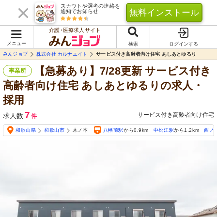
スカウトや選考の連絡を
無料インストール
通知でお知らせ
介護･医療求人サイト
メニュー
検索
ログインする
みんジョブ
株式会社 カルナエイト
サービス付き高齢者向け住宅 あしあとゆるり
【急募あり】7/28更新 サービス付き
事業所
高齢者向け住宅 あしあとゆるりの求人・
採用
7
サービス付き高齢者向け住宅
求人数
件
和歌山県
和歌山市
木ノ本
八幡前駅
から0.9km
中松江駅
から1.2km
西ノ