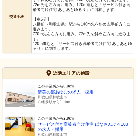
72m先を左方向に進み、120m進むと「サービス付き高
齢者向け住宅 あしあとゆるり」に到着します。
交通手段
【車5分】
八幡前（和歌山県）駅から140m先を斜め左手前方向に
進みます。
770m先を右方向に進み、72m先を斜め左方向に進みま
す。
120m進むと「サービス付き高齢者向け住宅 あしあとゆ
るり」に到着します。
近隣エリアの施設
この事業所から
0.8
km
清美の郷あゆむの求人・採用
和歌山県和歌山市
八幡前駅から1.1km
この事業所から
2.8
km
サービス付き高齢者向け住宅 ぱなさんぶる103
の求人・採用
和歌山県和歌山市