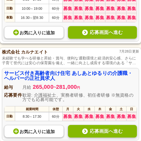
募集
募集
募集
募集
募集
募集
募集
日勤
10:00
19:00
60分
～
募集
募集
募集
募集
募集
募集
募集
夜勤
16:30
翌8:30
60分
～
応募画面へ進む
お気に入り
に
追加
株式会社 カルナエイト
7月28日更新
未経験でも学べる研修と昇給・賞与、便利な通勤環境と経済的安心感、さらに
子育て世代には安心の保育園を備え、一緒に向上し成長する環境のある「サー
ビス付き高齢者向け住宅」です。
サービス付き高齢者向け住宅 あしあとゆるりの介護職・
ヘルパーの正社員求人
265,000
281,000
給与
月給
~
円
応募要件
歓迎: 介護福祉士、実務者研修、初任者研修 ※無資格の
方でも応募可能です。
就業時間
休憩
月
火
水
木
金
土
日
募集
募集
募集
募集
募集
募集
募集
日勤
8:30
17:30
60分
～
応募画面へ進む
お気に入り
に
追加