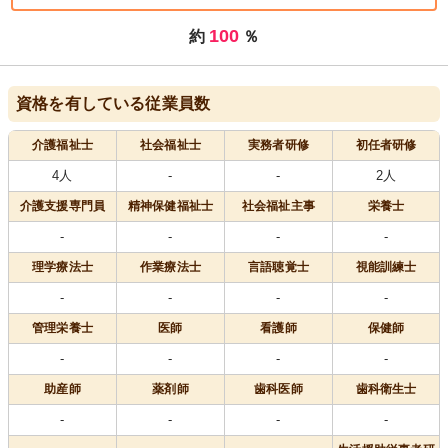
100
約
％
資格を有している従業員数
介護福祉士
社会福祉士
実務者研修
初任者研修
4人
-
-
2人
介護支援専門員
精神保健福祉士
社会福祉主事
栄養士
-
-
-
-
理学療法士
作業療法士
言語聴覚士
視能訓練士
-
-
-
-
管理栄養士
医師
看護師
保健師
-
-
-
-
助産師
薬剤師
歯科医師
歯科衛生士
-
-
-
-