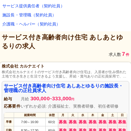
サービス提供責任者（契約社員）
施設長・管理職（契約社員）
介護職・ヘルパー（契約社員）
サービス付き高齢者向け住宅 あしあとゆ
るり
の求人
7
求人数
件
株式会社 カルナエイト
株式会社カルナエイトのサービス付き高齢者向け住宅は、入居者が住み慣れた
土地で生き生きと生活できるよう支援し、昇給・賞与ありの正社員採用で、働
きながらスキルアップも可能な職場環境を提供します。
サービス付き高齢者向け住宅 あしあとゆるりの施設長・
管理職の正社員求人
300,000
333,000
給与
月給
~
円
応募要件
いずれか必須: 介護福祉士、実務者研修、初任者研修
就業時間
休憩
月
火
水
木
金
土
日
募集
募集
募集
募集
募集
募集
募集
早番
7:00
16:00
60分
～
募集
募集
募集
募集
募集
募集
募集
日勤
8:30
17:30
60分
～