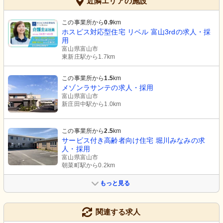
近隣エリアの施設
この事業所から
0.9
km
ホスピス対応型住宅 リベル 富山3rdの求人・採
用
富山県富山市
東新庄駅から1.7km
この事業所から
1.5
km
メゾンラサンテの求人・採用
富山県富山市
新庄田中駅から1.0km
この事業所から
2.5
km
サービス付き高齢者向け住宅 堀川みなみの求
人・採用
富山県富山市
朝菜町駅から0.2km
もっと見る
関連する求人