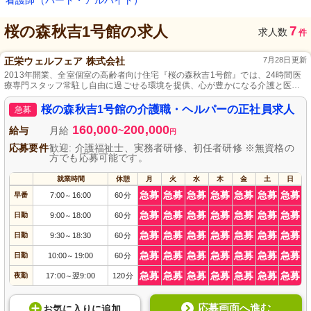
看護師（パート・アルバイト）
桜の森秋吉1号館
の求人
7
求人数
件
正栄ウェルフェア 株式会社
7月28日更新
2013年開業、全室個室の高齢者向け住宅『桜の森秋吉1号館』では、24時間医
療専門スタッフ常駐し自由に過ごせる環境を提供、心が豊かになる介護と医介
連携で利用者全てのニーズに応えます。
桜の森秋吉1号館の介護職・ヘルパーの正社員求人
急募
160,000
200,000
給与
月給
~
円
応募要件
歓迎: 介護福祉士、実務者研修、初任者研修 ※無資格の
方でも応募可能です。
就業時間
休憩
月
火
水
木
金
土
日
急募
急募
急募
急募
急募
急募
急募
早番
7:00
16:00
60分
～
急募
急募
急募
急募
急募
急募
急募
日勤
9:00
18:00
60分
～
急募
急募
急募
急募
急募
急募
急募
日勤
9:30
18:30
60分
～
急募
急募
急募
急募
急募
急募
急募
日勤
10:00
19:00
60分
～
急募
急募
急募
急募
急募
急募
急募
夜勤
17:00
翌9:00
120分
～
応募画面へ進む
お気に入り
に
追加