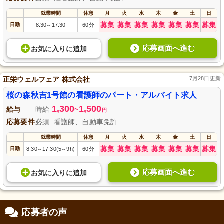
就業時間
休憩
月
火
水
木
金
土
日
募集
募集
募集
募集
募集
募集
募集
日勤
8:30
17:30
60分
～
応募画面へ進む
お気に入り
に
追加
正栄ウェルフェア 株式会社
7月28日更新
桜の森秋吉1号館の看護師のパート・アルバイト求人
1,300
1,500
給与
時給
~
円
応募要件
必須: 看護師、自動車免許
就業時間
休憩
月
火
水
木
金
土
日
募集
募集
募集
募集
募集
募集
募集
日勤
8:30
17:30(5
9h)
60分
～
～
応募画面へ進む
お気に入り
に
追加
応募者の声