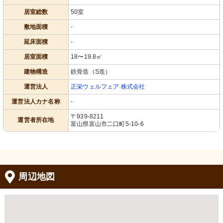
居室総数
50室
敷地面積
-
延床面積
-
居室面積
18〜19.8㎡
建物構造
鉄骨造（S造）
運営法人
正栄ウェルフェア 株式会社
運営法人カナ名称
-
〒939-8211
運営者所在地
富山県富山市二口町5-10-6
周辺地図