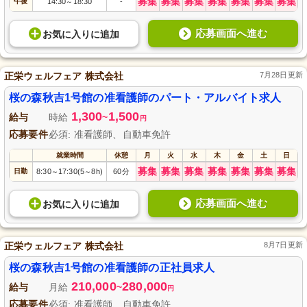
募集
募集
募集
募集
募集
募集
募集
午後
14:30
18:30
-
～
応募画面へ進む
お気に入り
に
追加
正栄ウェルフェア 株式会社
7月28日更新
桜の森秋吉1号館の准看護師のパート・アルバイト求人
1,300
1,500
給与
時給
~
円
応募要件
必須: 准看護師、自動車免許
就業時間
休憩
月
火
水
木
金
土
日
募集
募集
募集
募集
募集
募集
募集
日勤
8:30
17:30(5
8h)
60分
～
～
応募画面へ進む
お気に入り
に
追加
正栄ウェルフェア 株式会社
8月7日更新
桜の森秋吉1号館の准看護師の正社員求人
210,000
280,000
給与
月給
~
円
応募要件
必須: 准看護師、自動車免許