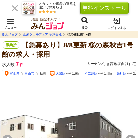
スカウトや選考の連絡を
無料インストール
通知でお知らせ
介護･医療求人サイト
メニュー
検索
ログインする
みんジョブ
正栄ウェルフェア 株式会社
桜の森秋吉1号館
【急募あり】8/8更新 桜の森秋吉1号
事業所
館の求人・採用
7
サービス付き高齢者向け住宅
求人数
件
富山県
富山市
秋吉
大泉駅
から1.6km
不二越駅
から1.8km
栄町駅
から2.0