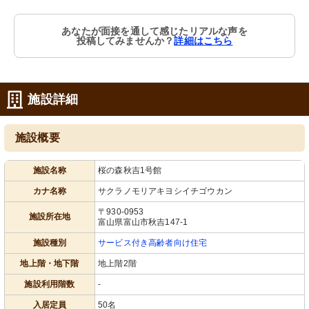
あなたが面接を通して感じたリアルな声を
投稿してみませんか？
詳細はこちら
施設詳細
施設概要
施設名称
桜の森秋吉1号館
カナ名称
サクラノモリアキヨシイチゴウカン
〒930-0953
施設所在地
富山県富山市秋吉147-1
施設種別
サービス付き高齢者向け住宅
地上階・地下階
地上階2階
施設利用階数
-
入居定員
50名