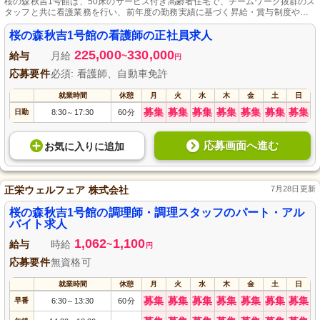
桜の森秋吉1号館は、50床のサービス付き高齢者住宅で、チームワーク抜群のス
タッフと共に看護業務を行い、前年度の勤務実績に基づく昇給・賞与制度や育
児休業の取得をサポートする環境が整っています。
桜の森秋吉1号館の看護師の正社員求人
225,000
330,000
給与
月給
~
円
応募要件
必須: 看護師、自動車免許
就業時間
休憩
月
火
水
木
金
土
日
募集
募集
募集
募集
募集
募集
募集
日勤
8:30
17:30
60分
～
応募画面へ進む
お気に入り
に
追加
正栄ウェルフェア 株式会社
7月28日更新
桜の森秋吉1号館の調理師・調理スタッフのパート・アル
バイト求人
1,062
1,100
給与
時給
~
円
応募要件
無資格可
就業時間
休憩
月
火
水
木
金
土
日
募集
募集
募集
募集
募集
募集
募集
早番
6:30
13:30
60分
～