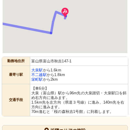
勤務地住所
富山県富山市秋吉147-1
大泉駅
から1.6km
最寄り駅
不二越駅
から1.8km
栄町駅
から2km
【車6分】
大泉（富山県）駅から96m先の大泉踏切・大泉駅口を斜
め右方向に進みます。
交通手段
1.5km先を左方向（県道３号線）に進み、140m先を右
方向に進みます。
70m進むと「桜の森秋吉1号館」に到着します。