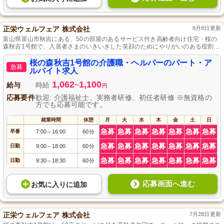
正栄ウェルフェア 株式会社
8月8日更新
富山県富山市秋吉にある、50の部屋のあるサービス付き高齢者向け住宅・桜の
森秋吉1号館で、入居者さまのいきいきした笑顔のためにやりがいのある役割を
果たしてみませんか。
桜の森秋吉1号館の介護職・ヘルパーのパート・ア
急募
ルバイト求人
1,062
1,100
給与
時給
~
円
応募要件
歓迎: 介護福祉士、実務者研修、初任者研修 ※無資格の
方でも応募可能です。
就業時間
休憩
月
火
水
木
金
土
日
急募
急募
急募
急募
急募
急募
急募
早番
7:00
16:00
60分
～
急募
急募
急募
急募
急募
急募
急募
日勤
9:00
18:00
60分
～
急募
急募
急募
急募
急募
急募
急募
日勤
9:30
18:30
60分
～
応募画面へ進む
お気に入り
に
追加
正栄ウェルフェア 株式会社
7月28日更新