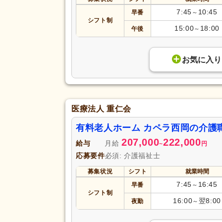
7:45
10:45
早番
～
シフト制
15:00
18:00
午後
～
お気に入り
医療法人 重仁会
有料老人ホーム カペラ西岡の介護
207,000
222,000
給与
月給
~
円
応募要件
必須: 介護福祉士
募集状況
シフト
就業時間
7:45
16:45
早番
～
シフト制
16:00
翌8:00
夜勤
～