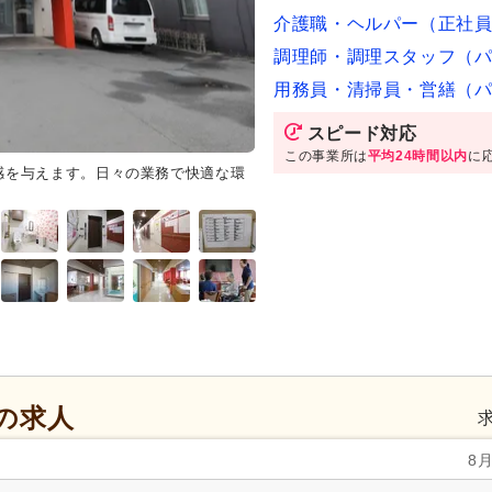
介護職・ヘルパー（正社
調理師・調理スタッフ（
用務員・清掃員・営繕（
スピード対応
この事業所は
平均24時間以内
に
感を与えます。日々の業務で快適な環
共有スペース
天井の高い明るい
ーブル席からは、日差しを浴びな
の求人
8