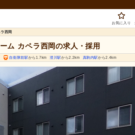
お気に入り
ペラ西岡
ホーム カペラ西岡の求人・採用
自衛隊前駅
から1.7km
澄川駅
から2.2km
真駒内駅
から2.4km