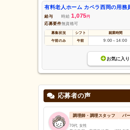
有料老人ホーム カペラ西岡の用務
1,075
給与
時給
円
応募要件
無資格可
募集状況
シフト
就業時間
9:00
14:00
午前のみ
午前
～
お気に入り
応募者の声
調理師・調理スタッフ
パ
70代 女性