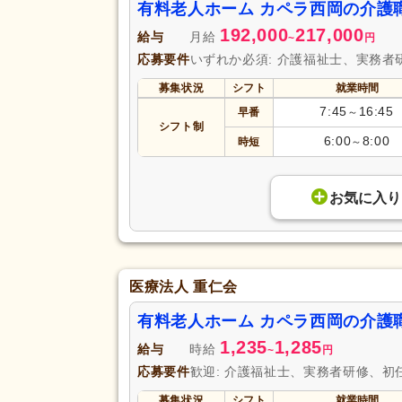
有料老人ホーム カペラ西岡の介護
192,000
217,000
給与
月給
~
円
応募要件
いずれか必須: 介護福祉士、実務者
募集状況
シフト
就業時間
7:45
16:45
早番
～
シフト制
6:00
8:00
時短
～
お気に入り
医療法人 重仁会
有料老人ホーム カペラ西岡の介護
1,235
1,285
給与
時給
~
円
応募要件
歓迎: 介護福祉士、実務者研修、初
募集状況
シフト
就業時間