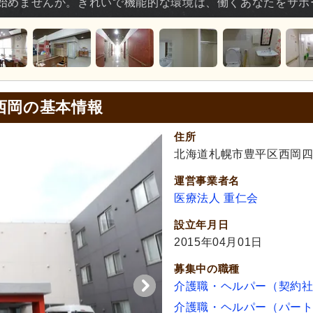
始めませんか。きれいで機能的な環境は、働くあなたをサポ
西岡の基本情報
住所
北海道札幌市豊平区西岡四条1
運営事業者名
医療法人 重仁会
設立年月日
2015年04月01日
募集中の職種
介護職・ヘルパー（契約
介護職・ヘルパー（パー