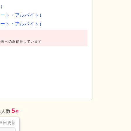
員）
パート・アルバイト）
パート・アルバイト）
応募への返信をしています
食堂で、居心地の良い食時を提供します。窓際のテ
居室
清潔感溢れる
がらお食事が楽しめます。
にゆとりを与えます
5
求人数
件
月6日更新