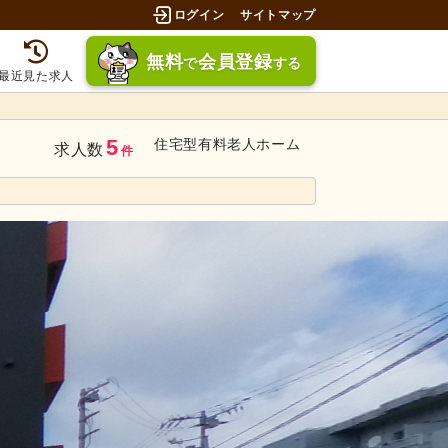
ログイン
サイトマップ
無料
会員登録
で
する
最近見た求人
5
住宅型有料老人ホーム
求人数
件