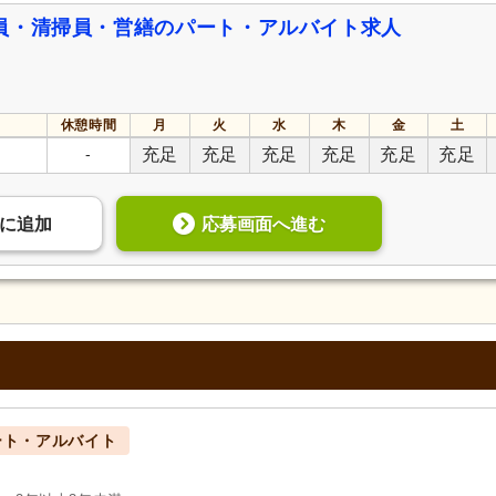
員・清掃員・営繕のパート・アルバイト求人
休憩時間
月
火
水
木
金
土
-
充足
充足
充足
充足
充足
充足
応募画面へ進む
に
追加
ート・アルバイト