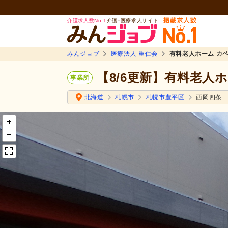
介護求人数No.1
介護･医療求人サイト
みんジョブ
医療法人 重仁会
有料老人ホーム カ
【8/6更新】有料老人
事業所
北海道
札幌市
札幌市豊平区
西岡四条