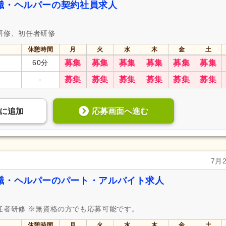
職・ヘルパーの契約社員求人
研修、初任者研修
休憩時間
月
火
水
木
金
土
60分
募集
募集
募集
募集
募集
募集
-
募集
募集
募集
募集
募集
募集
応募画面へ進む
に
追加
7月
職・ヘルパーのパート・アルバイト求人
任者研修 ※無資格の方でも応募可能です。
休憩時間
月
火
水
木
金
土